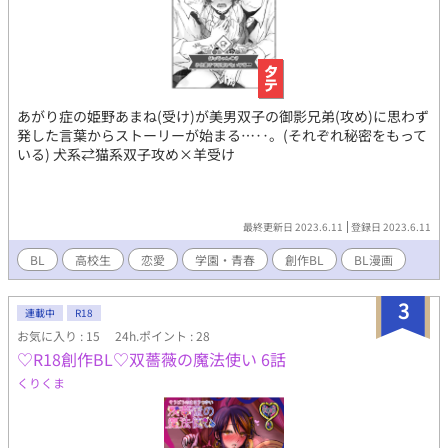
あがり症の姫野あまね(受け)が美男双子の御影兄弟(攻め)に思わず
発した言葉からストーリーが始まる…‥。(それぞれ秘密をもって
いる) 犬系⇄猫系双子攻め×羊受け
最終更新日 2023.6.11
登録日 2023.6.11
BL
高校生
恋愛
学園・青春
創作BL
BL漫画
3
連載中
R18
お気に入り : 15
24h.ポイント : 28
♡R18創作BL♡双薔薇の魔法使い 6話
くりくま