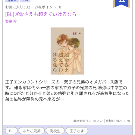
お気に入り : 32
24h.ポイント : 0
[BL]運命さえも超えていけるなら
右京 梓
王子エンカウントシリーズの 双子の兄弟のオメガバース版で
す。 碓氷家は代々α一族の家系で双子の兄弟の兄 陽弥は中学生の
時にΩがだと分かると弟 αの佑弥と引き離されるが高校生になった
弟の佑弥が陽弥の元へ来るが…
最終更新日 2020.2.28
登録日 2020.2.28
BL
ふたご兄弟
高校生
王子さま