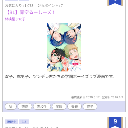
お気に入り : 1,073
24h.ポイント : 7
【BL】青空るーしーズ！
林檎屋ぷた子
双子、腐男子、ツンデレ君たちの学園ボーイズラブ漫画です。
最終更新日 2020.5.17
登録日 2016.6.9
BL
恋愛
高校生
学園
青春
双子
9
連載中
R18