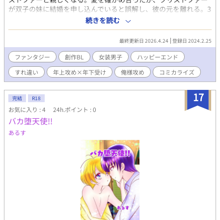
が双子の妹に結婚を申し込んでいると誤解し、彼の元を離れる。3
年後、神学校から呼び戻されたルーファスだが…。 東院さち様の
続きを読む
BL小説「俺の名前を呼んでください」の漫画版です。（目次下部
に小説リンクあり） 【更新情報】金曜日に更新していきます。
最終更新日 2026.4.24
登録日 2024.2.25
ファンタジー
創作BL
女装男子
ハッピーエンド
すれ違い
年上攻め×年下受け
俺様攻め
コミカライズ
17
完結
R18
お気に入り : 4
24h.ポイント : 0
バカ堕天使!!
あるす