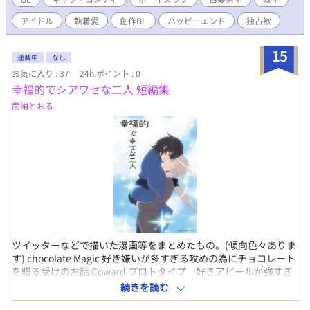
アイドル
執着愛
創作BL
ハッピーエンド
独占欲
15
連載中
なし
お気に入り : 37
24h.ポイント : 0
幸福的でシアワセな二人 短編集
面蛸とおる
ツイッターなどで描いた漫画等をまとめたもの。(傾向色々ありま
す) chocolate Magic 好き嫌いが多すぎる攻めの為にチョコレート
を贈る受けのお話 Coward プロトタイプ 好きアピールが強すぎ
る攻めに振り回せるツンデレ受けのお話 黒髪ドSイヴァンとザハ
続きを読む
ール ドS双子のちょっと過激な愛情表現