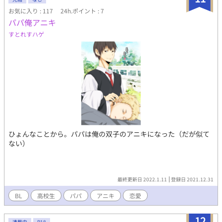
お気に入り : 117
24h.ポイント : 7
パパ俺アニキ
すとれすハゲ
ひょんなことから。パパは俺の双子のアニキになった（だが似て
ない）
最終更新日 2022.1.11
登録日 2021.12.31
BL
高校生
パパ
アニキ
恋愛
12
連載中
R18