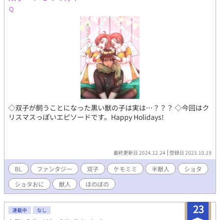
Ｑ
◇双子が飼うことになった黒い獣の子は実は…？？？ ◇今回はク
リスマスっぽいエピソードです。Happy Holidays!
最終更新日 2024.12.24
登録日 2023.10.19
BL
ファンタジー
双子
ケモミミ
半獣人
ショタ
ショタおに
獣人
ほのぼの
23
連載中
なし