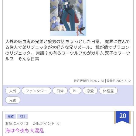
人外の吸血鬼の兄弟と狼男の話 ちょっとした日常。 魔界に住んで
る住人で弟リジェッタが大好きな兄リズール。 我が儘でブラコン
のリジェッタ。 常識？の有るワーウルフのがガルム 双子のワーウ
ルフ そんな日常
最終更新日 2026.7.28
登録日 2025.3.12
人外
ファンタジー
日常
BL
恋愛
体格差
兄弟
20
完結
R15
お気に入り : 3
24h.ポイント : 0
海は今夜も大混乱