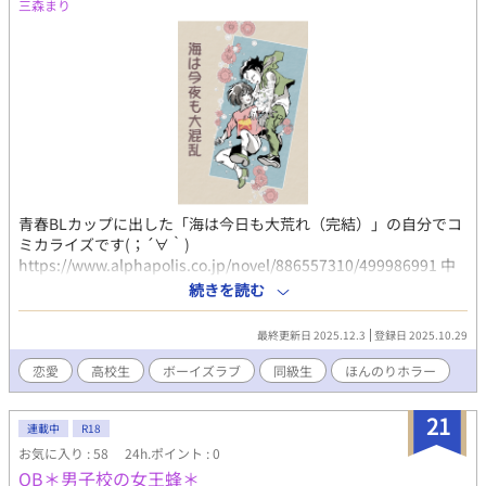
三森まり
青春BLカップに出した「海は今日も大荒れ（完結）」の自分でコ
ミカライズです(；´∀｀)
https://www.alphapolis.co.jp/novel/886557310/499986991 中
編に収めるのに～お話しじたいは 「体育館の怪」あたりから最
続きを読む
後までくらい バッサリお話しもキャラも削ってます あと ふた
りとも黒髪だと重いなぁで 七海ちゃんが茶髪になっていたり
最終更新日 2025.12.3
登録日 2025.10.29
双子設定なんだから 美海ちゃんと七海ちゃんをもう少し似せよ
う！とか言っちゃって 細かい修正が入ってます 黒髪の七海ちゃ
恋愛
高校生
ボーイズラブ
同級生
ほんのりホラー
んが見たい方は 「海は明日もおだやか」
https://www.alphapolis.co.jp/manga/886557310/821987658 に
21
てｗお楽しみくださいまし(・∀・)
連載中
R18
お気に入り : 58
24h.ポイント : 0
QB＊男子校の女王蜂＊