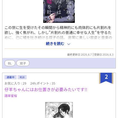
この世に生を受けたその瞬間から精神的にも肉体的にも片割れを
欲し、強く焦がれ、しかし"片割れの普通に幸せな人生"を守るた
めに、己に嘘を吐き続ける双子の話。 非常に美しい容姿と音楽の
才に恵まれ、良くも悪くも目立つ演奏家の双子が、他者の視線と
続きを読む
社会倫理に翻弄されながら生きる。
最終更新日 2026.8.7
登録日 2026.8.3
BL
双子
2
連載中
R18
お気に入り : 29
24h.ポイント : 35
仔羊ちゃんにはお仕置きが必要みたいです!!
譜翠星桜