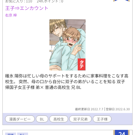
お気に入り : 110
24h.ポイント : 0
王子⇒エンカウント
右京 梓
碓氷 陽弥は忙しい母のサポートをするために家事料理をこなす高
校生。 突然、母の口から自分に双子の弟がいることを知る 双子
帰国子女王子様 弟× 普通の高校生 兄 BL
最終更新日 2022.7.7
登録日 2022.6.30
漫画ダービー
BL
高校生
双子兄弟
王子様
24
完結
なし