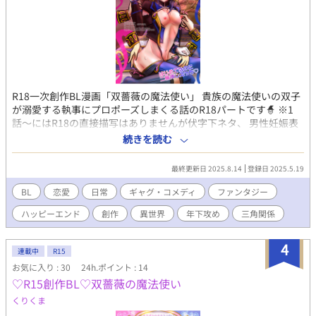
R18一次創作BL漫画「双薔薇の魔法使い」 貴族の魔法使いの双子
が溺愛する執事にプロポーズしまくる話のR18パートです🧙 ※1
話〜にはR18の直接描写はありませんが伏字下ネタ、 男性妊娠表
現があるためR15にしております。 こちらから読めます ♡R15創
続きを読む
作BL♡双薔薇の魔法使い
https://www.alphapolis.co.jp/manga/552458178/409921296
最終更新日 2025.8.14
登録日 2025.5.19
BL
恋愛
日常
ギャグ・コメディ
ファンタジー
ハッピーエンド
創作
異世界
年下攻め
三角関係
4
連載中
R15
お気に入り : 30
24h.ポイント : 14
♡R15創作BL♡双薔薇の魔法使い
くりくま