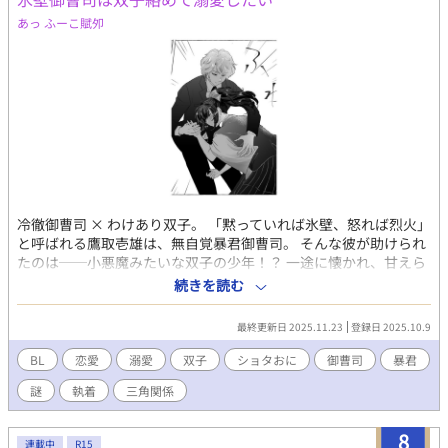
あっ ふーこ賦夘
冷徹御曹司 × わけあり双子。 「黙っていれば氷壁、怒れば烈火」
と呼ばれる鷹取壱雄は、無自覚暴君御曹司。 そんな彼が助けられ
たのは──小悪魔みたいな双子の少年！？ 一途に懐かれ、甘えら
れ、時に翻弄され……気づけば独占欲が止まらない。 「俺の側か
続きを読む
ら逃げられると思うな」 危険な支配か、とろける溺愛か。 御曹司
と双子が織りなす、甘くて危ういラブストーリー。
最終更新日 2025.11.23
登録日 2025.10.9
BL
恋愛
溺愛
双子
ショタおに
御曹司
暴君
謎
執着
三角関係
8
連載中
R15