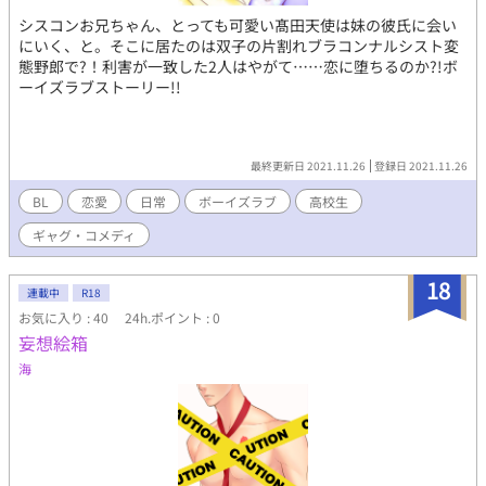
シスコンお兄ちゃん、とっても可愛い髙田天使は妹の彼氏に会い
にいく、と。そこに居たのは双子の片割れブラコンナルシスト変
態野郎で?！利害が一致した2人はやがて……恋に堕ちるのか?!ボ
ーイズラブストーリー!!
最終更新日 2021.11.26
登録日 2021.11.26
BL
恋愛
日常
ボーイズラブ
高校生
ギャグ・コメディ
18
連載中
R18
お気に入り : 40
24h.ポイント : 0
妄想絵箱
海