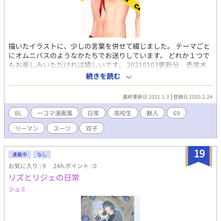
描いたイラストに、少しの言葉を併せて綴じました。 テーマごと
にオムニバスのようなかたちでお送りしています。 どれか１つで
もお楽しみいただければ嬉しいです。 20210103更新分 壱度木
里乃☆イッチー☆ドッキリーノ☆さんとコラボさせていただいて
続きを読む
います。 壱度木里乃☆イッチー☆ドッキリーノ☆さん及びコラボ
作品へのジャンプはフリースペースに記載してます♡
最終更新日 2021.1.3
登録日 2020.2.24
BL
一コマ漫画風
日常
高校生
獣人
69
リーマン
スーツ
双子
19
連載中
なし
お気に入り : 9
24h.ポイント : 0
リズとリジェの日常
シュミ