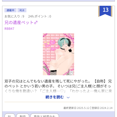
13
連載中
R18
お気に入り : 9
24h.ポイント : 0
兄の遺産ペット♂
RBB47
双子の兄はとんでもない遺産を残して死にやがった。 【自称】 兄
のペット とかいう若い男の子。 そいつは兄(ご主人様)と顔がそっ
くりな俺を勘違い？ 「ご主人様…♡」 「わかったよ…俺ん家に来
い…」 両親から、こいつを隠す為に一応家に連れてきた。 すぐに
続きを読む
追い出そうとしていたけど…、あれ？案外…いける…？！
最終更新日 2025.5.12
登録日 2024.2.14
BL
創作
意外と純愛かも