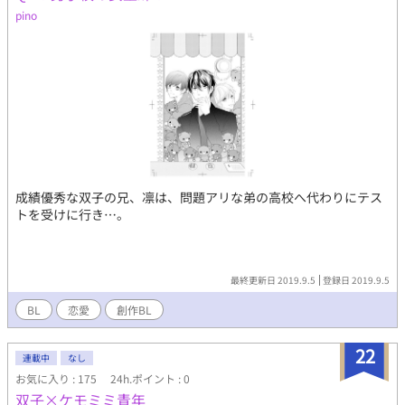
pino
成績優秀な双子の兄、凛は、問題アリな弟の高校へ代わりにテス
トを受けに行き…。
最終更新日 2019.9.5
登録日 2019.9.5
BL
恋愛
創作BL
22
連載中
なし
お気に入り : 175
24h.ポイント : 0
双子×ケモミミ青年