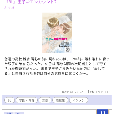
『BL』王子⇨エンカウント2
右京 梓
普通の高校 碓氷 陽弥の前に現れたのは、12年前に離れ離れに育っ
た双子の弟 佑弥だった。 佑弥は 碓氷財閥の次期当主として育て
られた御曹司だった。 まるで王子さまみたいな佑弥に『愛して
る』と告白された陽弥は自分の気持ちに気づくが⋯。
最終更新日 2019.4.18
登録日 2019.4.17
BL
学園・青春
恋愛
高校生
イケメン
11
完結
なし