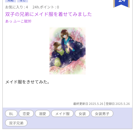
お気に入り : 4
24h.ポイント : 0
双子の兄弟にメイド服を着せてみました
あっ ふーこ賦夘
メイド服をきせてみた。
最終更新日 2025.5.26
登録日 2025.5.26
BL
恋愛
溺愛
メイド服
女装
女装男子
双子兄弟