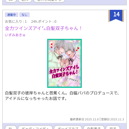
14
連載中
なし
お気に入り : 1
24h.ポイント : 0
全力ツインズアイ㌦白髪双子ちゃん！
いずみあきゅ
白髪双子の彼岸ちゃんと芭蕉くん。白磁パパのプロデュースで、
アイドルになっちゃったお話です。
最終更新日 2025.12.8
登録日 2025.11.3
BL
ギャグ・コメディ
ボーイズラブ
白髪男子
双子