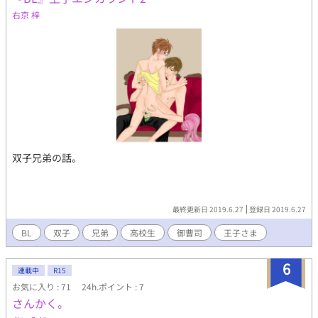
右京 梓
双子兄弟の話。
最終更新日 2019.6.27
登録日 2019.6.27
BL
双子
兄弟
高校生
御曹司
王子さま
6
連載中
R15
お気に入り : 71
24h.ポイント : 7
さんかく。