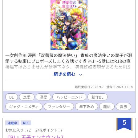
一次創作BL漫画「双薔薇の魔法使い」 貴族の魔法使いの双子が溺
愛する執事にプロポーズしまくる話です🧙 ※1〜5話にはR18の直
接描写はありませんが伏字下ネタ、 男性妊娠表現があるためR15
にしております。6話以降はR18予定です。 ※6話はR18です。こ
続きを読む
ちらから読めます。
https://www.alphapolis.co.jp/manga/552458178/880962883
最終更新日 2025.9.7
登録日 2024.11.18
BL
恋愛
溺愛
ハッピーエンド
創作BL
ギャグ・コメディ
ファンタジー
年下攻め
魔法
貴族
5
連載中
R18
お気に入り : 72
24h.ポイント : 7
『BL』王子エンカウント2