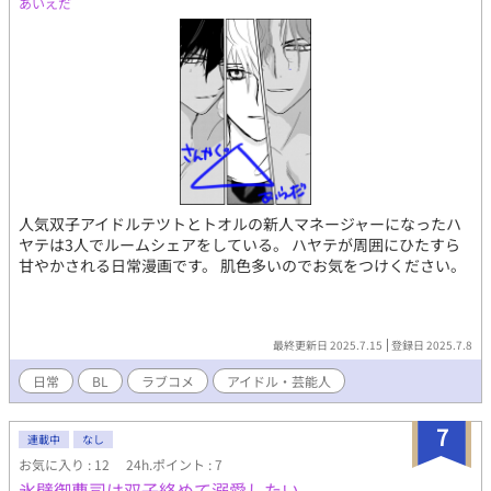
あいえだ
人気双子アイドルテツトとトオルの新人マネージャーになったハ
ヤテは3人でルームシェアをしている。 ハヤテが周囲にひたすら
甘やかされる日常漫画です。 肌色多いのでお気をつけください。
最終更新日 2025.7.15
登録日 2025.7.8
日常
BL
ラブコメ
アイドル・芸能人
7
連載中
なし
お気に入り : 12
24h.ポイント : 7
氷壁御曹司は双子絡めて溺愛したい