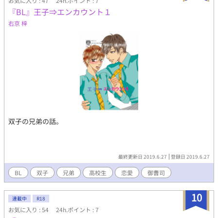
お気に入り : 47
24h.ポイント : 7
『BL』王子⇒エンカウント１
右京 梓
双子の兄弟の話。
最終更新日 2019.6.27
登録日 2019.6.27
BL
双子
兄弟
高校生
恋愛
御曹司
10
連載中
R18
お気に入り : 54
24h.ポイント : 7