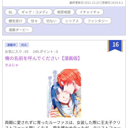
最終更新日 2021.12.25
登録日 2019.8.1
BL
ギャグ・コメディ
相思相愛
イチャイチャ
健気受け
甘々
切ない
シリアス
ファンタジー
漫画ダービー
16
連載中
R18
お気に入り : 65
24h.ポイント : 0
俺の名前を呼んでください【漫画版】
きよにゃ
両親に愛されずに育ったルーファスは、女装した際に王太子クリ
ストファーと親しくなる。愛を確かめ合ったが、クリストファー