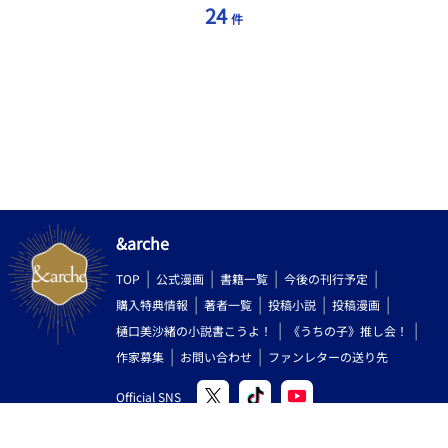
24
件
&arche
TOP
公式漫画
書籍一覧
今後の刊行予定
購入特典情報
著者一覧
投稿小説
投稿漫画
樋口美沙緒の小説書こうよ！
《うちの子》推し会！
作家募集
お問い合わせ
ファンレターの送り先
Official SNS