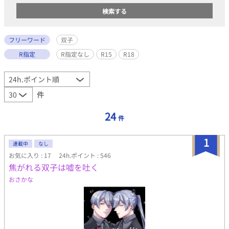
フリーワード
双子
R指定
R指定なし
R15
R18
件
24
件
1
連載中
なし
お気に入り : 17
24h.ポイント : 546
焦がれる双子は嘘を吐く
おさかな