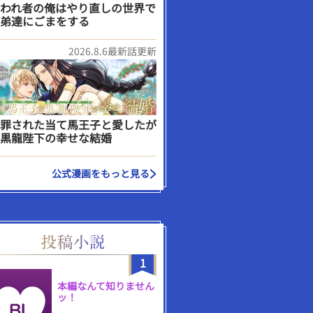
われ者の俺はやり直しの世界で
弟達にごまをする
2026.8.6最新話更新
罪された当て馬王子と愛したが
黒龍陛下の幸せな結婚
公式漫画をもっと見る
1
本編なんて知りません
ッ！