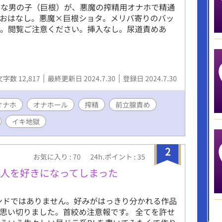
知な男の子（巨根）が、悪魔の搾精用オナホで精通
るおはなし。悪魔×巨根ショタ。メリバ寄りのバッ
た。閲覧ご注意ください。挿入なし。尿道責めあ
。
文字数 12,817
最終更新日 2024.7.30
登録日 2024.7.30
オナホ
オナホール
搾精
前立腺責め
イキ地獄
2
お気に入り : 70
24h.ポイント : 35
人を好きになってしまった
エンドではありません。好みがはっきり分かれる作品
思い切りました。首絞め注意報です。 全てを許せ