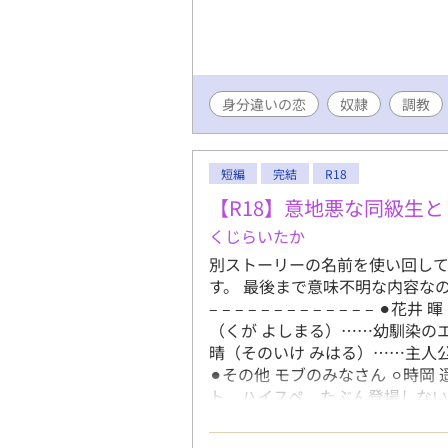
身分違いの恋
奴隷
調教
短編
完結
R18
【R18】意地悪な同級生
くじらいたか
別ストーリーの名前を使い回して
す。 最後まで意味不明な内容なので、お気軽
– – – – – – – – – – – –
（くが よしまる）……幼馴染のエ
晴（そのいけ みはる）……主人
⚫︎その他 モブのみなさん ⚪︎時
ト、ハイスペ、たぶん登場しない HAPPY – – –
– ⚫︎花井 暉（はない ひかり）
る）……幼馴染のエリート・妻子持