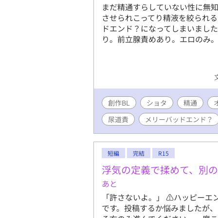
まだ精通すらしていない性に無
させられこってり精液を絞られ
ドエンド？になってしまいまし
り。前立腺責めあり。エロのみ
創作BL
ショタ
精通
尿道責
メリーバッドエンド？
短編
完結
R15
浮気の定義で揉めて、別の
あと
「許さないよ。」 ⚠️ハッピー
です。投稿するか悩みましたが、