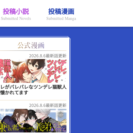
投稿小説
投稿漫画
Submitted Novels
Submitted Manga
2026.8.6最新話更新
レがバレバレなツンデレ猫獣人
懐かれてます
2026.8.6最新話更新