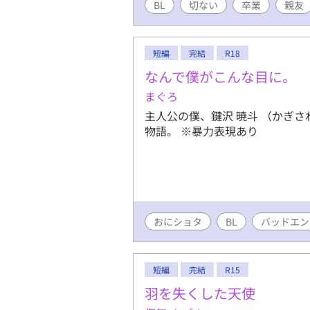
BL
切ない
卒業
親友
短編
完結
R18
なんで僕がこんな目に。
まぐろ
主人公の僕、鍵沢 暁斗 （かぎ
物語。 ※暴力表現あり
おにショタ
BL
バッドエン
短編
完結
R15
羽を失くした天使