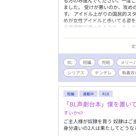
る方のみ進んでください。一度こ
ました。 受けが悪いのか、攻め
す。 アイドル上がりの国民的ス
めが女性アイドルと歩いてる姿
る価値観が違ったようだ。そん
んその人に心を奪われていき…？？ 
よったら消します。 誤字脱字は
文
修正する時もあります。 定期的
ください。 見つけ次第削除い
BL
短編
完結
メリー
シリアス
ヤンデレ
執着攻
短編
連載中
R18
「BL声劇台本」僕を置い
すいか🍉
ご主人様が奴隷を買う 奴隷はご
身分違いの2人は果たしてどうな