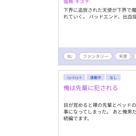
傷無-キズナ-
下界に追放された天使が下界で
れていく。 バッドエンド、出血
BL
ファンタジー
天使
ｼｮｰﾄｼｮｰﾄ
連載中
なし
俺は先輩に犯される
.
目が覚めると裸の先輩とベッドの
事になってしまった。 あと俺男
続編でます。