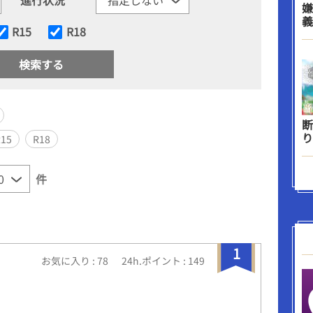
嫌
義
R15
R18
断
り
R15
R18
件
1
お気に入り : 78
24h.ポイント : 149