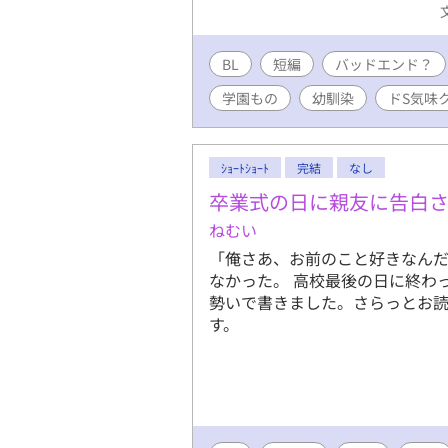
ー勤務・役員
BL
短編
バッドエンド？
学園もの
幼馴染
ドS気味
ｼｮｰﾄｼｮｰﾄ
完結
なし
卒業式の日に親友に告白
ねむい
「俺さあ、お前のこと好きなんだ
なかった。 高校最後の日に終わっ
勢いで書きました。さらっとお読
す。