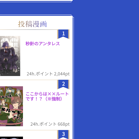
1
秒針のアンタレス
24h.ポイント 2,044pt
2
ここからは××ルート
です！？（※強制）
24h.ポイント 668pt
3