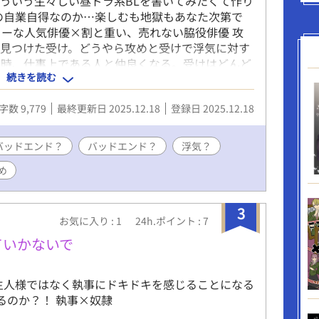
ういう生々しい昼ドラ系BLを書いてみたくて作り
の自業自得なのか…楽しむも地獄もあなた次第で
ターな人気俳優×割と重い、売れない脇役俳優 攻
を見つけた受け。どうやら攻めと受けで浮気に対す
な時、仕事上である人と仲良くなる。受けはどんど
続きを読む
攻め:宝城晶 攻め？:雪村日向 受け:斉藤学人 ひ
サイレント修正します。 また、内容もサイレント
字数 9,779
最終更新日 2025.12.18
登録日 2025.12.18
にタグも整理します。 批判・中傷コメントはお控え
たします。 自己判断で消しますので。
バッドエンド？
バッドエンド？
浮気？
め
3
お気に入り : 1
24h.ポイント : 7
ていかないで
主人様ではなく執事にドキドキを感じることになる
るのか？！ 執事×奴隷