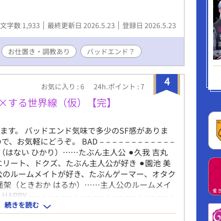
文字数 1,933
最終更新日 2026.5.23
登録日 2026.5.23
お仕置き・調教あり
バッドエンド？
4
お気に入り : 6
24h.ポイント : 7
と×する世界線（仮）【完】
ます。 バッドエンド気味で多少のSF感がありま
にどうぞ。 BAD – – – – – – – – – – – –
 – ⚫︎花井 暉（はない ひかり）……たぶん主人公 ⚫︎久我 吉丸
リート、ドクズ、たぶん主人公が好き ⚫︎園池 美
公のルームメイトが好き、たぶんゲーマー、オタク
岡 遥架（ときおか はるか）……主人公のルームメイ
 – – – – – – – – – – – – – – – – – – – –
続きを読む
……二十五歳・大学院生 ⚫︎久我 吉丸（くが よしま
ち ⚪︎園池 美晴（そのいけ みはる）……メーカ