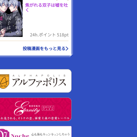
焦がれる双子は嘘を吐
く
24h.ポイント 518pt
投稿漫画をもっと見る