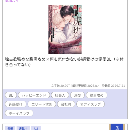
猫塚ルイ
ら、優しく御報告頂けますと助かります。 良ければコメント頂け
ますと嬉しいです。 因みに表紙は、イメージを固めるためにAIに
作ってもらったものです。 ムーンライトノベルズにも掲載してま
す。
独占欲強めな腹黒攻め×何も気付かない鈍感受けの溺愛BL（※付
き合ってない）
文字数 20,907
最終更新日 2026.8.4
登録日 2026.7.21
BL
ハッピーエンド
社会人
溺愛
執着攻め
鈍感受け
エリート攻め
会社員
オフィスラブ
ボーイズラブ
3
長編
連載中
R18