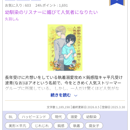
お気に入り : 603
24h.ポイント : 1,691
幼馴染のリスナーに媚びて人気者になりたい
久羽しん
長年受けに片想いをしている執着溺愛攻め×鈍感陰キャ平凡受け
波青(なお)はアオという名前で、今をときめく人気ストリーマー
グループに所属している。 しかし、一人だけ驚くほど人気がな
い。 他のメンバーは、モデル、歌い手、プロゲーマー、ゲーム実
続きを読む
況者などそれぞれ特技を持った美形揃い。その中でアオだけ平凡
顔でなんの特技もないので浮いている。 しかも、アオは空気が読
文字数 1,189,198
最終更新日 2026.8.5
登録日 2025.3.30
めない、何を言ってもスベる、失言をしてしまうなどの悪癖のせ
いで、アンチをたくさん抱えている。 グループに入れたのだっ
BL
ハッピーエンド
現代
溺愛
幼馴染
て、ブラック企業にぶつかり病んでいたアオを、幼馴染で完璧人
美形×平凡
じれじれ
鈍感
執着
腐女子
間の秋風(配信者名、アキ)が優しさで誘ってくれたからに過ぎな