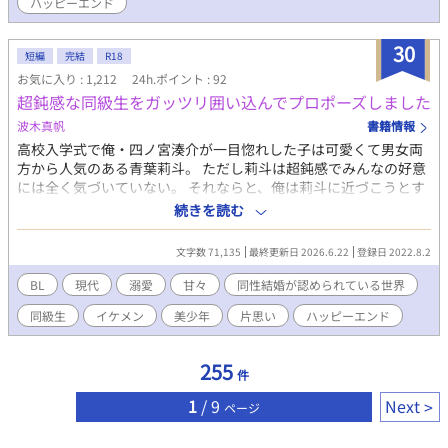
ハッピーエンド
ります。 性描写が入るシーンは ※マークをタイトルにつけます、
ご注意くださいませ。 物語、お楽しみいただけたら幸いです。 コ
30
メント欄ネタバレ全解除につき、物語の展開を知りたくない方は
短編
完結
R18
ご注意くださいませ。 表紙のイラストはデビュー同期の「派遣Ω
お気に入り : 1,212
24h.ポイント : 92
は社長の抱き枕～エリートαを寝かしつけるお仕事～」著者grotta
超鈍感な同級生をガッツリ囲い込んでプロポーズしました
さんに描いていただきました！
波木真帆
書籍情報
高校入学式で俺・四ノ宮湊介が一目惚れした子は可愛くて男女両
方から人気のある青葉莉斗。 ただし莉斗は超鈍感でみんなの好意
には全く気づいていない。 それならと、俺は莉斗に近づこうとす
る奴らを徹底的に排除しまくったおかげで莉斗本人以外には俺が
続きを読む
恋人だと認識されている。 高校、大学を経てどこからどうみても
恋人関係になった俺と莉斗。 それでもまだ友達だと思っている莉
文字数 71,135
最終更新日 2026.6.22
登録日 2022.8.2
斗にサプライズでプロポーズしようと計画をしていたある日、と
んでもない事件が起こって……。 同性結婚が認められている世界
BL
現代
溺愛
甘々
同性結婚が認められている世界
観のお話です。 『片思いの相手にプロポーズされました』の湊介
同級生
イケメン
美少年
片思い
ハッピーエンド
視点が読みたいとリクエストをいただいて書き始めましたが、湊
介視点にはやっぱり出会いからが必要だろうということで莉斗視
点のお話の場面が始まるまでは少しかかりそうです。 前作を読ん
255
件
でいなくてもわかるお話になっていますが、併せて読んでもらう
と楽しいと思います。 甘々ハッピーエンド小説です。 そこまで長
1
/ 9
Next
ページ
くはならない予定です。 R18には※つけます。