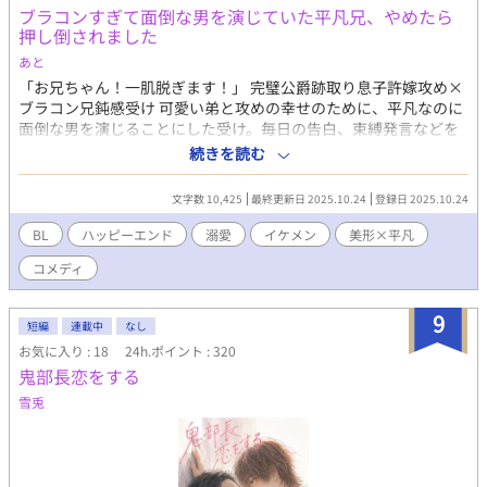
ブラコンすぎて面倒な男を演じていた平凡兄、やめたら
あるエリスを差し出すことに決める。 「自分の使い道があるなら
押し倒されました
嬉しい」と考え、婚姻を大人しく受け入れたエリスだが、ベリン
ガム帝国へ嫁ぐ1週間前に階段から転げ落ち、前世――23年前に
あと
大陸の大戦で命を落とした帝国の第五王子、アラン・ベリンガム
「お兄ちゃん！一肌脱ぎます！」 完璧公爵跡取り息子許嫁攻め×
としての記憶――を取り戻す。 前世では戦いに明け暮れ、今世で
ブラコン兄鈍感受け 可愛い弟と攻めの幸せのために、平凡なのに
は虐げられて生きてきたエリスは前世の祖国で平和でのんびりし
面倒な男を演じることにした受け。毎日の告白、束縛発言などを
た幸せな人生を手に入れることを目標にする。 だが結婚相手のレ
繰り広げ、上手くいきそうになったため、やめたら、なんと…？
続きを読む
ヴィには驚きの秘密があった――！？ 「きみとの結婚は数年で解
攻め:ヴィクター・ローレンツ 受け:リアム・グレイソン 弟:リチャ
消する。俺には心に決めた人がいるから」 初めて顔を合わせた日
ード・グレイソン pixivにも投稿しています。 ひよったら消しま
文字数 10,425
最終更新日 2025.10.24
登録日 2025.10.24
にレヴィにそう言い渡されたエリスは彼の「心に決めた人」を知
す。 誤字脱字はサイレント修正します。 また、内容もサイレン
り、自分の正体を知られてはいけないと誓うのだが……！？ 銀髪
ト修正する時もあります。 定期的にタグも整理します。 批判・
BL
ハッピーエンド
溺愛
イケメン
美形×平凡
×碧眼（33歳）の超絶美形の執着騎士団長に気が強いけど鈍感な
中傷コメントはお控えください。 見つけ次第削除いたします。
ピンク髪×蜂蜜色の目（20歳）が執着されて溺愛されるお話で
コメディ
す。
9
短編
連載中
なし
お気に入り : 18
24h.ポイント : 320
鬼部長恋をする
雪兎