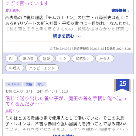
すぎて困っています
波木真帆
書籍情報
西表島の沖縄料理店『チムガナサン』の店主・八尋崇史は近くに
あるK.Yリゾートの新入社員・平松友貴也に一目惚れ。 なんとかし
て彼を落とそうと手を尽くすものの、鈍感な彼はなかなか好意に
気づいてくれない。それどころか無防備な姿を晒して煽ってく
続きを読む
る。 島民も彼の同僚もみんな崇史の気持ちに気づいて協力してく
れるものの、彼だけが一向に気づく気配がなくて……。 可愛い友
文字数 224,992
最終更新日 2026.6.15
登録日 2024.3.28
貴也を落とそうと必死な店主と自己評価が低すぎて自分が好かれ
るわけがないと思い込んでいる鈍感な子猫のイチャラブハッピー
BL
年の差
溺愛
甘々
鈍感受け
社会人
エンド小説です。 こちらは 『イケメン店主に秘密の片想いのはず
料理人
ハッピーエンド
が何故か溺愛されちゃってます』の崇史視点のお話です。 これだ
けでも楽しんでいただけますが、両方読んでいただけるとより楽
しめるかと思います。 しばらくは不定期になるかもしれませんが
25
ｼｮｰﾄｼｮｰﾄ
完結
なし
完結保証します。 R18には※つけます。
お気に入り : 371
24h.ポイント : 113
信じて送り出した養い子が、魔王の首を手柄に俺へ迫っ
てくるんだが……
鳥羽ミワ
ミルはとある貴族の家で使用人として働いていた。そこの末息
子・レオンは、不吉な赤目や強い黒魔力を持つことで忌み嫌われ
ている。それを見かねたミルは、レオンを離れへ隔離するという
名目で、彼の面倒を見ていた。 そんなある日、魔王復活の知らせ