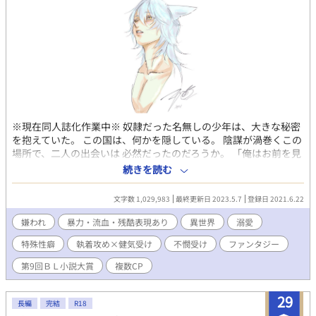
けないとばかりに、構い、溺愛する魔術騎士や魔術士たち…鈍感
受け。受けを溺愛するスパダリ。 ※総受け※総愛され※逆ハーレ
ム※溺愛※執着※複数プレイあり※職業としての性行為もありま
す※魔物討伐や陰謀により一部暴力的な描写もあります※前述し
たキーワードに地雷がある方はご注意ください
※現在同人誌化作業中※ 奴隷だった名無しの少年は、大きな秘密
を抱えていた。 この国は、何かを隠している。 陰謀が渦巻くこの
場所で、二人の出会いは 必然だったのだろうか。 「俺はお前を見
つけた、俺のもんにした。てことは俺の好きなようにしていい、
続きを読む
そうだろう。」 神の御使いであった龍が消えてから、100年後の
世界。すべての秘密は、白痴の少年、ナナシが握っていた。 鈍感
文字数 1,029,983
最終更新日 2023.5.7
登録日 2021.6.22
で体力バカで倫理観ゼロの俺様クズ攻め、エルマー×自己肯定感
どん底の美少年兼進化系受け、ナナシ（作中で青年に戻りま
嫌われ
暴力・流血・残酷表現あり
異世界
溺愛
す。） 攻めのために死にたいという受けに生きる意味を教えるお
特殊性癖
執着攻め×健気受け
不憫受け
ファンタジー
話。 魔物がはびこるこの世界での本当の敵は人間だった。 作品の
傾向上暴力、グロ表現が出てきます。 特殊性癖有 バトルあり、精
第9回ＢＬ小説大賞
複数CP
霊や人外、男性妊娠含みます。 作者の性癖ごった煮のファンタジ
ー小説です。 攻めが基本的に受け以外にはクズです。それでもよ
29
かろうてという方はぜひお楽しみ頂けたら幸いです。 作者ファン
長編
完結
R18
タジー初心者なので温かい目で見守っていただけると幸いです。