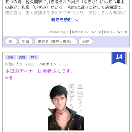
五つの時、佐久間家に引き取られた凪沙（なぎさ）には五つ年上
の義兄、和泉（いずみ）がいる。 和泉は凪沙に対して過保護で、
優先度は一番と豪語するほどのブラコンだ。 凪沙もそんな和泉が
好きでブラコンと自負しているが、和泉が内に秘めている気持ち
続きを読む
には少しも気付かない。 そんなある日、和泉の親友である明仁
（あきひと）に和泉が告白され振る場面を見た凪沙は、もしかし
文字数 109,036
最終更新日 2026.5.28
登録日 2026.4.20
て兄が自分の為にいろいろ我慢しているのではと不安になってし
まう。 和泉には幸せになって欲しい凪沙は、和泉の想いも知らず
BL
短編
義兄弟（義兄×義弟）
溺愛
出来る事を増やそうとするのだが⋯。 義弟命のイケメン兄‪‪(攻)✕
マイペースな鈍感弟‬(受) ※印は性的描写あり
14
長編
完結
R18
お気に入り : 2,800
24h.ポイント : 177
本日のディナーは勇者さんです。
木樫