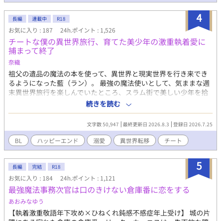
い。 すっかり自身の存在意義を見失っていたアオは、ある日自分
たちについている腐女子ファンの存在をネット上で見つけた。 ど
4
長編
連載中
R18
うやら彼女らは幼馴染のアキ×アオをカップリングして妄想する
お気に入り : 187
24h.ポイント : 1,526
ことで、日々の活力を得ているとかなんとか。興味が惹かれたの
チートな僕の異世界旅行、育てた美少年の激重執着愛に
で、アオは配信者本人であることは隠しつつ腐女子界隈に潜入す
捕まって終了
ることにした。 その日から、彼女らを喜ばせ自身の人気を上げよ
うと、配信上でアキにひたすら営業BLを仕掛けるアオ。すると、
奈織
なぜかアキが固まって…。 (ムーンライトノベルズさんにも投稿し
祖父の遺品の魔法の本を使って、異世界と現実世界を行き来でき
ています)
るようになった藍（ラン）。 最強の魔法使いとして、気ままな週
末異世界旅行を楽しんでいたところ、スラム街で美しい少年を拾
う。 養子として立派に育てたと思っていたのに、なぜか彼は藍へ
続きを読む
の愛情をこじらせた激重のヤンデレになっていて——…！？ 「あ
ぁ……これで、やっと俺だけのラン様だ」 年の差BL。 年下イケメ
文字数 50,947
最終更新日 2026.8.3
登録日 2026.7.25
ンヤンデレ攻め × 年上異世界チート鈍感美人受け ・全２５話完
結予定 ・ゆる監禁、ちょっと無理やりな性行為があります
BL
ハッピーエンド
溺愛
異世界転移
チート
5
長編
完結
R18
お気に入り : 184
24h.ポイント : 1,121
最強魔法事務次官は口のきけない倉庫番に恋をする
あおみなゆう
【執着激重敬語年下攻め×ひねくれ鈍感不感症年上受け】 城の片