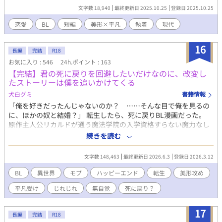
バックで。 ……これはメンヘラなのではないか？という説
文字数 18,940
最終更新日 2025.10.25
登録日 2025.10.25
もあります。 pixivでも投稿しています。 攻め:九條隼人 受け:田辺
光希 友人:石川優希 ひよったら消します。 誤字脱字はサイレント
恋愛
BL
短編
美形×平凡
執着
現代
修正します。 また、内容もサイレント修正する時もあります。 定
期的にタグ整理します。ご了承ください。 批判・中傷コメントは
16
お控えください。 見つけ次第削除いたします。
長編
完結
R18
お気に入り : 546
24h.ポイント : 163
【完結】君の死に戻りを回避したいだけなのに、改変し
たストーリーは僕を追いかけてくる
犬白グミ
書籍情報
「俺を好きだったんじゃないのか？ ……そんな目で俺を見るの
に、ほかの奴と結婚？」 転生したら、死に戻りBL漫画だった。
原作主人公リカルドが通う魔法学院の入学資格すらない魔力なし
の究極のモブ、それが僕だ。 そんなモブが、リカルドを死に戻ら
続きを読む
せないために改変させた物語は、大きく捻れて歪んでしまった。
原作では不憫な主人公として死に戻るはずのリカルドなのに、美
文字数 148,463
最終更新日 2026.6.3
登録日 2026.3.12
形で自信満々な逞しい騎士に成長して、なぜか僕を追いかけてく
る。 本来の攻めも、なんだか様子がおかしいし。 だから、僕はリ
BL
異世界
モブ
ハッピーエンド
転生
美形攻め
カルドに別れを告げて――。 自惚れリカルド × 鈍感なモブ転生
平凡受け
じれじれ
無自覚
死に戻り？
者アーロン 果たして死に戻りは回避できるのか？ じれったくも切
ないふたりの恋は加速する。 ………………… 《転生した原作BL
漫画『死に戻った疎まれ令息は、逃げられない』のあらすじ》 主
17
長編
完結
R18
人公リカルドは王命により辺境伯ルシオと結婚することになり、