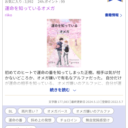
お気に入り : 3,992
24h.ポイント : 99
書き上げ次第アップします。更新は前回の作品より遅くなります
運命を知っているオメガ
が、楽しみにしてていただけたら嬉しいです。 だいきち拙作ごっ
riiko
書籍情報
た煮集にて、名無しの龍の追加の番外編、リクエスト更新してま
す！もしよければ他の短編も含め、試し読み感覚で覗いてみてく
ださい。
初めてのヒートで運命の番を知ってしまった正樹。相手は気が付
かないどころか、オメガ嫌いで有名なアルファだった。 自分だけ
が運命の相手を知っている。 オメガ嫌いのアルファに、自分が運
命の番だとバレたら大変なことになる！？ 幻滅されたくないけ
続きを読む
ど近くにいたい。 運命を悟られないために、斜め上の努力をする
鈍感オメガの物語。 オメガ嫌い御曹司α×ベータとして育った平
文字数 177,083
最終更新日 2024.5.13
登録日 2022.5.7
凡Ω 『運命を知っているアルファ』というアルファ側のお話もあ
ります、アルファ側の思考を見たい時はそちらも合わせてお楽し
BL
両片思い？
オメガバース
オメガ嫌いのアルファ
みくださいませ。 どちらかを先に読むことでお話は全てネタバレ
運命の番
斜め上の発想
チョロイン
無自覚鈍感受け
になりますので、先にお好みの視点（オメガ側orアルファ側）を
お選びくださいませ。片方だけでも物語は分かるようになってお