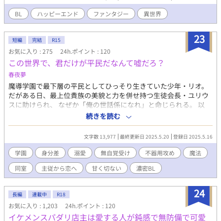
BL
ハッピーエンド
ファンタジー
異世界
23
短編
完結
R15
お気に入り : 275
24h.ポイント : 120
この世界で、君だけが平民だなんて嘘だろ？
春夜夢
魔導学園で最下層の平民としてひっそり生きていた少年・リオ。
だがある日、最上位貴族の美貌と力を併せ持つ生徒会長・ユリウ
スに助けられ、 なぜか「俺の世話係になれ」と命じられる。 以
来、リオの生活は一変―― 豪華な寮部屋、執事並みの手当、異常
続きを読む
なまでの過保護、 さらには「他の男に触られるな」などと謎の制
限まで！？ 「俺のこと、何だと思ってるんですか……」 「……可
文字数 13,977
最終更新日 2025.5.20
登録日 2025.5.16
愛いと思ってる」 それって、“貴族と平民”の距離感ですか？ 不器
用な最上級貴族×平民育ちの天才少年 ――鈍感すれ違い×じれじ
学園
身分差
溺愛
無自覚受け
不器用攻め
魔法
れ甘やかし全開の、王道学園BL、開幕！
同室
主従から恋へ
甘く切ない
濃密BL
24
長編
連載中
R18
お気に入り : 1,203
24h.ポイント : 120
イケメンスパダリ店主は愛する人が鈍感で無防備で可愛