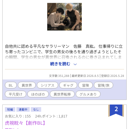
自他共に認める平凡なサラリーマン 佐藤 真紘。 仕事帰りに立
ち寄ったコンビニで、学生の男女の後ろを通り過ぎようとしたそ
の瞬間、学生の男女が異世界に召喚されるのに巻き込まれてしま
う。 召喚された先の状況に、ラノベにアニメにゲームが好きなオ
続きを読む
タクの真紘は理解した。 これアカン方の召喚やん。と。 だが様々
な事情が重なり、真紘は死を免れて単身旅に出ることに。 元の世
文字数 351,288
最終更新日 2026.8.5
登録日 2026.5.28
界での知識と召喚者特典を駆使して旅をする真紘。 そこに護衛と
してイケメン騎士謙冒険者のロイドが付けられてしまい、仕方な
BL
異世界
シリアス
ギャグ
冒険
冒険/旅
く国境まで護衛として同行することになるが？ 年下イケメン冒険
平凡受け
ほのぼの
異世界転移
グルメあり
者（騎士）×年上鈍感平凡男性 どちらもノンケです。でもBLで
す。 冒険や人との出会いだったり世界観がメインで、恋愛要素ま
でいくのが長くなりますが、二人の心の機微を書くのが楽しくて
2
短編
連載中
なし
ジレジレになりそうですが、それでも良ければのんびりお付き合
お気に入り : 155
24h.ポイント : 1,817
い頂けましたら幸いです。 R18要素は入れる予定ですが、進行上
虎視眈々【創作BL】
めっちゃ先になります。題名に※ついたらR18です。 R15程度は
予告なく入れますので、ご了承下さい。 誤字脱字等ありました