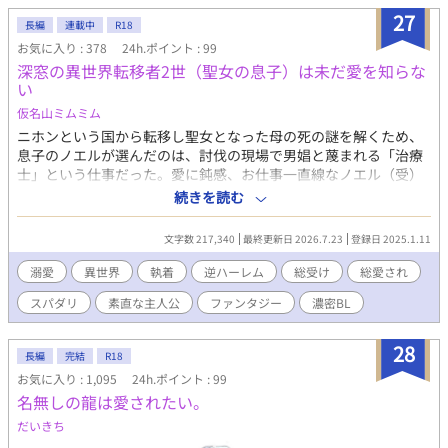
ってあげてください
27
長編
連載中
R18
お気に入り : 378
24h.ポイント : 99
深窓の異世界転移者2世（聖女の息子）は未だ愛を知らな
い
仮名山ミムミム
ニホンという国から転移し聖女となった母の死の謎を解くため、
息子のノエルが選んだのは、討伐の現場で男娼と蔑まれる「治療
士」という仕事だった。愛に鈍感、お仕事一直線なノエル（受）
に、目を離せないと構い溺愛するスパダリ達（攻）。総受け・総
続きを読む
愛され・逆ハーのBLファンタジー☆☆☆ 以下あらすじ↓ 「ママ
はね、本当はこの世界の人間じゃないの。異世界から来たの。そ
文字数 217,340
最終更新日 2026.7.23
登録日 2025.1.11
こは魔術なんてものはなくて、ニホンという国で暮らしていたん
だよ…」 小さい頃、死んだ母から繰り返し聞いた異世界転移のお
溺愛
異世界
執着
逆ハーレム
総受け
総愛され
話…ノエル・リンデジャックの母、楠木カレンは、20歳の時に、
スパダリ
素直な主人公
ファンタジー
濃密BL
突然この国に迷い込んだ転移者で、聖女だった。異世界から偶然
転移した者は、特別な力を有する聖女や聖人として保護され重用
される。しかし、カレンは聖女として保護され管理される生活を
28
長編
完結
R18
厭い、魔物討伐中に起こった事故で自身を死んだと見せかけ、王
お気に入り : 1,095
24h.ポイント : 99
家から逃れ人知れず男の子（ノエル）を出産した。聖女の息子で
名無しの龍は愛されたい。
あることは秘匿とし、母の死の謎を解くためノエルが選んだ職業
は『男娼』と蔑まれることもある魔物討伐部隊の『治療士』だっ
だいきち
た。長年離島で暮らし、世間知らずな新人治療士ノエルをほっと