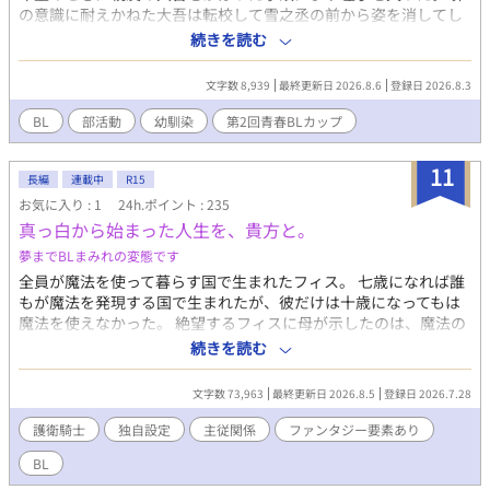
の意識に耐えかねた大吾は転校して雪之丞の前から姿を消してし
まったが、いつか再会したときに隻腕の自分を見て呵責に苦しん
続きを読む
でほしくないと思った雪之丞は気丈に振る舞い、自分をからかう
奴らなどいない状況を作ろうと決意する。その手段として、周囲
文字数 8,939
最終更新日 2026.8.6
登録日 2026.8.3
を威嚇するために喧嘩ばかりを繰り返す日々を過ごしていた。
高校生になった雪之丞は、バスケ部の先輩に惹かれてバスケ部に
BL
部活動
幼馴染
第2回青春BLカップ
入部する。左手のないハンデを乗り越えようとひたすらに努力を
重ねていく雪之丞は急速に力をつけ、バスケにのめり込むように
11
なる。 ある日、バスケ部の練習試合で雪之丞は強豪チームでエー
長編
連載中
R15
スとなっていた大吾と再会する。雪之丞は再会を喜んだものの、
お気に入り : 1
24h.ポイント : 235
大吾は贖罪の気持ちから散漫としたプレーをした挙句にバスケを
真っ白から始まった人生を、貴方と。
辞めると言い出した。 今までの生き方を否定されたようで傷つい
夢までBLまみれの変態です
た雪之丞は、やる気がなくなってしまいバスケから離れようとす
全員が魔法を使って暮らす国で生まれたフィス。 七歳になれば誰
るが、そんな彼を支えてくれたのはーー？ 隻腕のバスケプレーヤ
もが魔法を発現する国で生まれたが、彼だけは十歳になってもは
ーとして、いずれ雪之丞はその名を世界に轟かせる。 伝説への第
魔法を使えなかった。 絶望するフィスに母が示したのは、魔法の
一歩を踏み出す瞬間を、ぜひご覧ください。
存在しない隣国・エンシス国で生きるという新たな道。 そこで彼
続きを読む
は、一人の少年の護衛騎士になってほしいという使命を託され
る。 自分の国では一人で生きていく術を持たなかったフィス。 そ
文字数 73,963
最終更新日 2026.8.5
登録日 2026.7.28
れでも、初めて自分を必要としてくれた主君との出会いが、彼の
人生を大きく変えていく。 これは、居場所を見つけた護衛騎士
護衛騎士
独自設定
主従関係
ファンタジー要素あり
が、大切な主君を命を懸けて守ると誓い、主君と共に成長してい
BL
く物語です。 －－－－－－－－－－－ーーーーーーーーー まっす
ぐで素直な鈍感護衛騎士 × 人との関わりが不器用で素直に