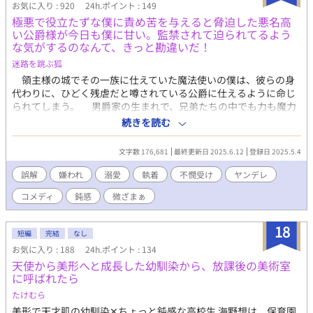
お気に入り : 920
24h.ポイント : 149
婚姻した初夜に「お前を愛することはない」と告げられる。 辺境
極悪で役立たずな僕に責め苦を与えると脅迫した悪名高
伯の邸で疎まれた伴侶としての生活がはじまった。しかしリカル
い公爵様が今日も僕に甘い。監禁されて迫られてるよう
ドは、15歳のときに魔法動物の暴走により馬車ごと崖から落下し
な気がするのなんて、きっと勘違いだ！
て魔力を失い、実父に疎まれて育ったため、どんなに冷遇されて
も帰る場所がない。ここで耐えるしかなかった。 ルシオの従兄弟
迷路を跳ぶ狐
ミゲルにより虚偽の嫌がらせを受け、リカルドは癇癪持ちの我儘
領主様の城でその一族に仕えていた魔法使いの僕は、彼らの身
だという間違った評価をされてしまう。陰湿な虐めにあいなが
代わりに、ひどく残虐だと噂されている公爵に仕えるように命じ
ら、ルシオには誤解されたまま一年が経った、ある日。池に落と
られてしまう。 男爵家の生まれで、兄弟たちの中でも力も魔力
される。その結果、人知れずあっけなく命を落とす。やはり、愛
も弱くて、給料を全部一族に渡すことを条件に領主様の城に売ら
続きを読む
されることはなかったな、と自分の人生を悲嘆しながら。 ところ
れてからというもの、魔物と戦ったり警備をしたりと、領主様に
が、ようやくリカルドの境遇を知ったルシオは、自身の過ちに愕
仕える部隊の一員として頑張ってきたつもりだったのに。 怯
文字数 176,681
最終更新日 2025.6.12
登録日 2025.5.4
然とする。死んでしまってからの後悔では遅い。もっと早く気づ
えていたら、「お前が断るなら、部隊の平民どもを全員奴隷とし
くべきだ。 ルシオは王家の禁忌の時空魔法を駆使して、リカルド
て公爵に売り渡す」と脅されて、僕の上司だった隊長には、「こ
誤解
嫌われ
溺愛
執着
不憫受け
ヤンデレ
を死に戻りさせる。 ＊性描写は最後の最後にあります。 お気に入
んな時までわがままを言うのか！」と、怒鳴られた。 「役立たず
り、ハート、感想ありがとうございます！ タイトル変更しまし
コメディ
鈍感
微ざまぁ
で足手まといのお前の面倒を見てやっただろう！ 回復魔法は下
た。死に戻り小説→死に戻り漫画に変更しました。
手、魔物退治も鈍い、素材の回収でもドジを踏んでばかり！ お
前一人のために、俺たちがどれだけ迷惑してきたと思ってい
18
短編
完結
なし
る！！」 そんな風に怒鳴られて、何もかも嫌になる僕は、「僕
お気に入り : 188
24h.ポイント : 134
が行きます」と返事をした。 だけど、これから仕えるはずの公
天使から美形へと成長した幼馴染から、放課後の美術室
爵様には、まるで期待なんてしていないような顔をされてしま
に呼ばれたら
う。 「貴様のことは引き取ったが、貴様に期待しているわけでは
ない。途中で壊れて使えなくなれば焼いて捨てる……」 そう冷
たけむら
たく言われてショックだったけど、期待なんてされようがされま
美形で天才肌の幼馴染✕ちょっと鈍感な高校生 海野想は、保育園