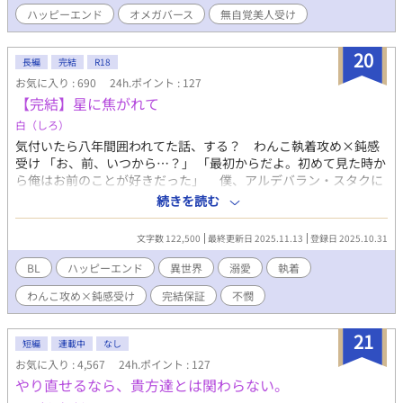
ハッピーエンド
オメガバース
無自覚美人受け
20
長編
完結
R18
お気に入り : 690
24h.ポイント : 127
【完結】星に焦がれて
白（しろ）
気付いたら八年間囲われてた話、する？ わんこ執着攻め×鈍感
受け 「お、前、いつから…？」 「最初からだよ。初めて見た時か
ら俺はお前のことが好きだった」 僕、アルデバラン・スタクに
はどうしても敵わない男がいた。 家柄も、センスも、才能も、
続きを読む
全てを持って生まれてきた天才、シリウス・ルーヴだ。 僕たち
は十歳の頃王立の魔法学園で出会った。 シリウスは天才だ。だ
文字数 122,500
最終更新日 2025.11.13
登録日 2025.10.31
けど性格は無鉄砲で無計画で大雑把でとにかく甘えた、それに加
えて我儘と来た。それに比べて僕は冷静で落ち着いていて、体よ
BL
ハッピーエンド
異世界
溺愛
執着
りも先に頭が働くタイプだったから気が付けば周りの大人たちの
わんこ攻め×鈍感受け
完結保証
不憫
策略にはめられてシリウスの世話係を任されることになってい
た。 二人組を作る時も、食事の時も、部屋だって同じのまま十
八で学園を卒業する年まで僕たちは常に一緒に居て──そしてそ
21
短編
連載中
なし
れは就職先でも同じだった。 配属された辺境の地でも僕はシリ
お気に入り : 4,567
24h.ポイント : 127
ウスの世話を任され、日々を慌ただしく過ごしていたそんなある
やり直せるなら、貴方達とは関わらない。
日、国境の森に魔物が発生した。それを掃討すべく現場に向かう
と何やら魔物の様子がおかしいことに気が付く。 その原因を突