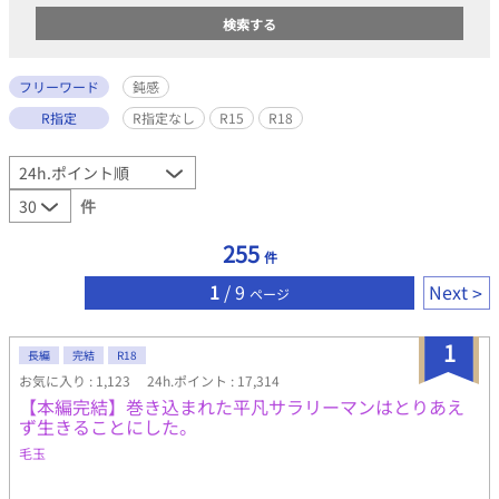
フリーワード
鈍感
R指定
R指定なし
R15
R18
件
255
件
1
/ 9
Next
ページ
1
長編
完結
R18
お気に入り : 1,123
24h.ポイント : 17,314
【本編完結】巻き込まれた平凡サラリーマンはとりあえ
ず生きることにした。
毛玉