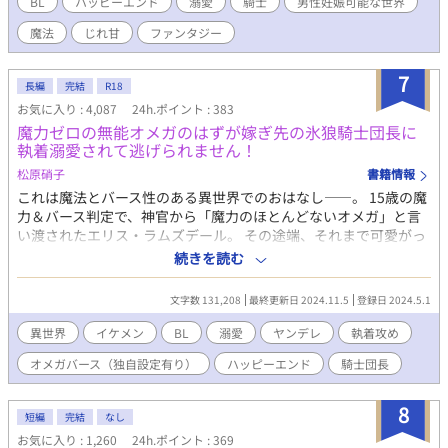
BL
ハッピーエンド
溺愛
騎士
男性妊娠可能な世界
愛BL。 ※無断転載禁止。 ※ムーンライトノベルにも掲載していま
魔法
じれ甘
ファンタジー
す。
7
長編
完結
R18
お気に入り : 4,087
24h.ポイント : 383
魔力ゼロの無能オメガのはずが嫁ぎ先の氷狼騎士団長に
執着溺愛されて逃げられません！
松原硝子
書籍情報
これは魔法とバース性のある異世界でのおはなし――。 15歳の魔
力＆バース判定で、神官から「魔力のほとんどないオメガ」と言
い渡されたエリス・ラムズデール。 その途端、それまで可愛がっ
てくれた両親や兄弟から「無能」「家の恥」と罵られて使用人の
続きを読む
ように扱われ、虐げられる生活を送ることに。 そんな中、エリス
が21歳を迎える年に隣国の軍事大国ベリンガム帝国のヴァンダー
文字数 131,208
最終更新日 2024.11.5
登録日 2024.5.1
ビルト公爵家の令息とアイルズベリー王国のラムズデール家の婚
姻の話が持ち上がる。 だがヴァンダービルト公爵家の令息レヴィ
異世界
イケメン
BL
溺愛
ヤンデレ
執着攻め
はベリンガム帝国の軍事のトップにしてその冷酷さと恐ろしいほ
オメガバース（独自設定有り）
ハッピーエンド
騎士団長
どの頭脳から常勝の氷の狼と恐れられる騎士団長。しかもレヴィ
は戦場や公的な場でも常に顔をマスクで覆っているため、「傷で
顔が崩れている」「二目と見ることができないほど醜い」という
8
短編
完結
なし
恐ろしい噂の持ち主だった。 そんな恐ろしい相手に子どもを嫁が
お気に入り : 1,260
24h.ポイント : 369
せるわけにはいかない。ラムズデール公爵夫妻は無能のオメガで