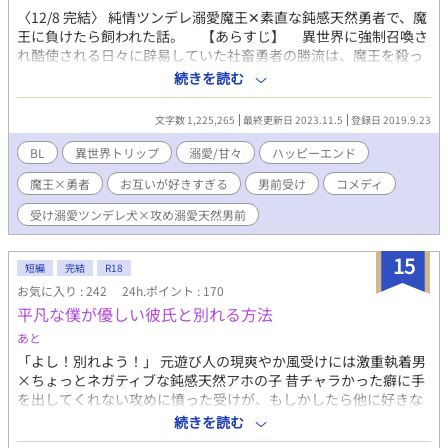
〈12/8 完結〉 純情ツンデレ溺愛魔王✕素直な鈍感天然勇者で、魔
王に負けたら飼われた話。 【あらすじ】 異世界に強制召喚さ
れ酷使される日々に辟易していた社畜勇者の勝流は、魔王を殺っ
てこいと城を追い出され、単身、魔王城へ乗り込んだ……が、あ
続きを読む
っさり敗北。 死を覚悟した勝流が目を覚ますと、鉄の檻に閉じ
込められ、やたら豪奢なベッドに檻ごとのせられていた。 「なに
文字数 1,225,265
最終更新日 2023.11.5
登録日 2019.9.23
も怪我人檻に入れるこたねぇだろ！？ うっかり最終形態になっ
ちまった俺が悪いんだ……ッ！」 「いけません魔王様！ 勇者と
BL
異世界トリップ
溺愛/甘々
ハッピーエンド
いうのは魔物をサーチアンドデストロイするデンジャラスバーサ
魔王×勇者
お互いが好きすぎる
男前受け
コメディ
ーカーなんです！ 噛みつかれたらどうするのですか！」 「か、
噛むのか！？」 ※ただいまレイアウト修正中！ 途中からレイア
受け溺愛ツンデレ犬×攻め溺愛天然男前
ウトが変わっていて読みにくいかもしれません。申し訳ねぇ。
15
短編
完結
R18
お気に入り : 242
24h.ポイント : 170
平凡な僕が優しい彼氏と別れる方法
あと
「よし！別れよう！」 元遊び人の現爽やか風受けには激重執着男
×ちょっとネガティブな鈍感天然アホの子 昔チャラかった癖に手
を出してくれない攻めに憤った受けが、もしかしたら他に好きな
人がいる！？と思い込み、別れようとする……?みたいな話です。
続きを読む
攻めの女性関係匂わせや攻めフェラがあり、苦手な人はブラウザ