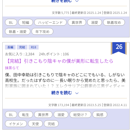
続きを読む
が届く。レオンは勇者候補として戦地へ向かうこととなった。心
配でたまらないミルだが、レオンはあっさり魔王を討ち取った。
文字数 5,775
最終更新日 2025.1.24
登録日 2025.1.24
これでレオンの将来は安泰だ！ と喜んだのも束の間、レオンは
ミルに求婚する。 「俺はずっと、ミルのことが好きだった」 そん
BL
短編
ハッピーエンド
異世界
溺愛
執着攻め
なこと聞いてないが！？ だけどうるうるの瞳（※ミル視点）で
執着・溺愛
年下攻め
迫るレオンを、ミルは拒み切れなくて……。 お人よしでほだされ
やすい鈍感使用人と、彼をずっと恋い慕い続けた令息。長年の執
着の粘り勝ちを見届けろ！ ※エブリスタ様、カクヨム様、pixiv様
26
長編
完結
R18
にも掲載しています
お気に入り : 2,384
24h.ポイント : 106
【完結】引きこもり陰キャの僕が美形に転生したら
抹茶らて
僕、田中幸助は引きこもりで陰キャのどこにでもいる、しがない
高校生。だったはずなのに… 長い眠りから覚めたと思ったら、美
形家族に囲まれていた！？ エレクサリア公爵家の三男ディディ＝
エレクサリアとオシャレな名前になっていて…美形ショタにあや
続きを読む
されるとか、これなんてプレイ？ ずっと一人だった僕に愛情を注
いでくれる家族と、迫って来る多方面のイケメン達。 愛されて慣
文字数 173,194
最終更新日 2023.5.25
登録日 2022.4.11
れていない僕はタジタジで……… ＊R18は保険です(まだ書き上げ
ていないので…) ＊ノリと勢いで書いています ＊予告なくエロを
BL
転生
異世界
溺愛
総受け？
鈍感
入れてしまうことがあります ＊地雷を踏んでしまったらごめんな
イケメン
天使
完結
さい… ＊ストックが無くなってしまったら毎日投稿できないかも
しれないです ＊愛され慣れていない主人公の行く末を温かく見守