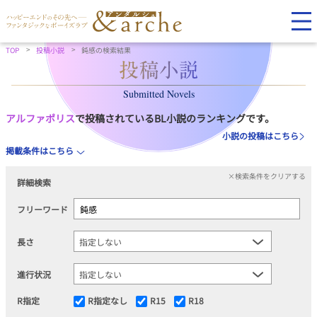
TOP
投稿小説
鈍感の検索結果
Submitted Novels
アルファポリス
で投稿されているBL小説のランキングです。
小説の投稿はこちら
掲載条件はこちら
×検索条件をクリアする
詳細検索
フリーワード
長さ
進行状況
R指定
R指定なし
R15
R18