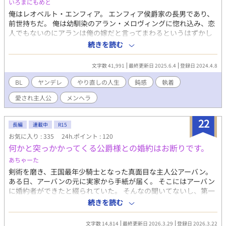
いろまにもめと
き止めたシリウスが掃討に当たったのだが、魔物の攻撃を受けて
俺はレオベルト・エンフィア。 エンフィア侯爵家の長男であり、
しまい重傷を負ってしまう。 初めて見るシリウスの姿に僕は動
前世持ちだ。 俺は幼馴染のアラン・メロヴィングに惚れ込み、恋
揺し、どうしようもなく不安だった。目を覚ますまでの間何をし
人でもないのにアランは俺の嫁だと言ってまわるというはずかし
ていていも気になっていた男が三日振りに目を覚ました時、異変
い事をし、最終的にアランと恋に落ちた王太子によって、アラン
続きを読む
が起きた。 「…シリウス？」 「アルはさ、優しいから」 背中
に付きまとっていた俺は処刑された。 処刑の直前、俺は前世を思
はベッドに押し付けられて、目の前には見たことが無い顔をした
い出した。日本という国の一般サラリーマンだった頃を。そし
シリウスがいた。 いつだって一等星のように煌めいていた瞳
文字数 41,991
最終更新日 2025.6.4
登録日 2024.4.8
て、ここは前世有名だったBLゲームの世界と一致する事を。 こん
が、仄暗い熱で潤んでいた。とても友人に向ける目では、声では
な時に思い出しても遅せぇわ！と思い、どうかもう一度やり直せ
BL
ヤンデレ
やり直しの人生
鈍感
執着
無かった。 「──俺のこと拒めないでしょ？」 おりてきた熱を
たら、貴族なんだから可愛い嫁さんと裕福にのんびり暮らした
拒む術を、僕は持っていなかった。 その日を境に、僕たちの関
愛され主人公
メンヘラ
い…！ そう思った俺の願いは届いたのだ。 5歳の時の俺に戻って
係は変わった。でも、僕にはどうしてシリウスがそんなことをし
きた…！ 今度は絶対関わらない！
たのかがわからなかった。 これは気付かないうちに八年間囲
22
われて、向けられている愛の大きさに気付かないまますったもん
長編
連載中
R15
だする二人のお話。
お気に入り : 335
24h.ポイント : 120
何かと突っかかってくる公爵様との婚約はお断りです。
あちゃーた
剣術を磨き、王国最年少騎士となった真面目な主人公アーバン。
ある日、アーバンの元に実家から手紙が届く。 そこにはアーバン
に婚約者ができたと綴られていた。 そんなの聞いてないし、第一
相手はアーバンに何かと突っかかってくる公爵家のジェランでは
続きを読む
ないか！？ 「回避だ！回避！！こんなの絶対にお断りだぁぁぁ
ぁ！！！」 ツンデレ溺愛攻め×鈍感受け
文字数 14,814
最終更新日 2026.3.29
登録日 2026.3.22