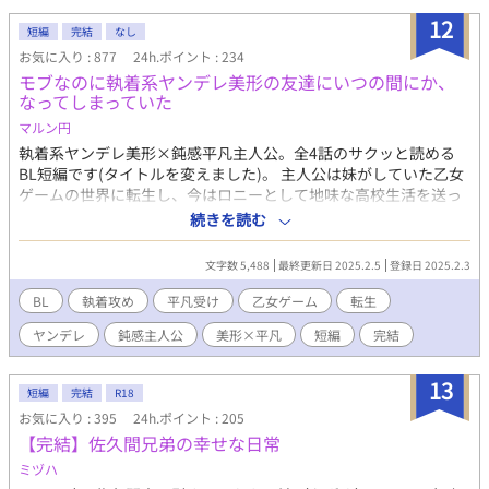
なれない主君 －－－－－－－－－－－ーーーーーーーーー ◎ゆっ
12
短編
完結
なし
くりと更新していきます。 ※現代、西洋、妄想が都合よく混ざっ
お気に入り : 877
24h.ポイント : 234
てるなんちゃってファンタジーなゴリゴリの独自設定です。 ※実
モブなのに執着系ヤンデレ美形の友達にいつの間にか、
在するものの名前が出てきますが、あくまで参考にしてる程度で
なってしまっていた
す。現実世界とこの世界のものは似てるけど別物と思っていただ
ければ幸いです。 ※R15は保険です。
マルン円
執着系ヤンデレ美形×鈍感平凡主人公。全4話のサクッと読める
BL短編です(タイトルを変えました)。 主人公は妹がしていた乙女
ゲームの世界に転生し、今はロニーとして地味な高校生活を送っ
ている。内気なロニーが気軽に学校で話せる友達は同級生のエド
続きを読む
だけで、ロニーとエドはいっしょにいることが多かった。 しか
し、ロニーはある日、髪をばっさり切ってイメチェンしたエドを
文字数 5,488
最終更新日 2025.2.5
登録日 2025.2.3
見て、エドがヒロインに執着しまくるメインキャラの一人だった
ことを思い出す。 平凡な生活を送りたいロニーは、これからヒロ
BL
執着攻め
平凡受け
乙女ゲーム
転生
インのことを好きになるであろうエドとは距離を置こうと決意す
ヤンデレ
鈍感主人公
美形×平凡
短編
完結
る。 タイトルを変えました。 前のタイトルは、「モブなのに、い
つのまにかヒロインに執着しまくるキャラの友達になってしまっ
ていた」です。 急に変えてしまい、すみません。
13
短編
完結
R18
お気に入り : 395
24h.ポイント : 205
【完結】佐久間兄弟の幸せな日常
ミヅハ