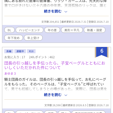
隅にある寂れた倉庫の倉庫番、リック・カーニスは、先天的な障
害で口がきけない三十六歳の中年男。天涯孤独のリックは、誰と
も関わらずにひっそりと自分の人生が朽ちていくのを待ってい
続きを読む
た。 そんなリックが勤務する倉庫に、魔法省に勤務する二十一歳
の魔法事務次官、ジュスト・デュランテが通い詰めている。ジュ
文字数 204,851
最終更新日 2026.7.31
登録日 2026.7.10
ストは史上最年少で魔法事務次官にまでなった天才魔法使いで、
見目麗しい貴族の次男坊で礼儀正しいのだが、少々強引なところ
BL
ハッピーエンド
年の差
美形×平凡
執着・溺愛
があった。 ジュストはあの手この手でリックを口説き落とそうと
年下攻め
年上受け
しているのだが、ひねくれたリックはそれを嫌がらせだと思い込
んでいて……。 ※性描写のあるページには＊をつけています。 ※
攻めの愛し方がわりと理不尽です。受けが可哀想に感じることが
6
長編
連載中
R18
あるかもしれません。悲壮感はないつもりですが、苦手な方はご
お気に入り : 17
24h.ポイント : 462
注意ください。 ※受けは途中から不感症ではなくなります。 ※ド
団長の引っ越しを手伝ったら、子宝ベーグルとともにお
ラゴンが好きな方にとって、不快になる描写があります。
いしくいただかれた件について
あゆま３
騎士団員のガイルは、団長の引っ越しを手伝って、お礼にベーグ
ルをもらった。 そのベーグルは、“子宝ベーグル”と呼ばれてい
て、男でも妊娠してしまうとの噂があった。 実際に、団長は男を
妊娠させて結婚した。 寮に帰って、幼馴染で同室の騎士・ノクト
続きを読む
と一緒に食べると、突然、身体が熱を持ち、押し倒されてしまっ
た。 昔からずっと隣にいた男。 無表情で、無口で、なにを考えて
文字数 28,598
最終更新日 2026.8.5
登録日 2026.7.18
いるかわからない。 なのに触れられるたび、優しさも執着も全部
伝わってきて……？ 執着系幼馴染騎士×鈍感陽キャ騎士 じれ甘溺