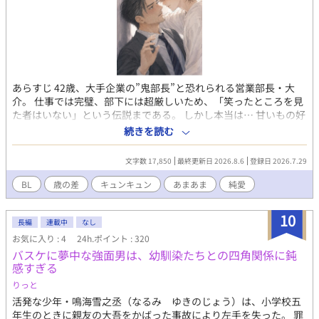
あらすじ 42歳、大手企業の”鬼部長”と恐れられる営業部長・大
介。 仕事では完璧、部下には超厳しいため、「笑ったところを見
た者はいない」という伝説まである。 しかし本当は… 甘いもの好
き、猫動画で泣く、恋愛経験は意外と少ないという不器用なおじ
続きを読む
さんだった。 ある休日、行きつけのカフェで出会ったのは、大学
3年生の樹（いつき）。 人懐っこくて笑顔が眩しく、誰にでも優
文字数 17,850
最終更新日 2026.8.6
登録日 2026.7.29
しい樹は、就活中に偶然大介と知り合う。 「部長さんって怖そう
だけど、実は優しいですよね？」 その一言で、大介の鉄壁の心は
BL
歳の差
キュンキュン
あまあま
純愛
崩壊。 42年間守り続けた理性が、 21歳の天然大学生に毎日振り
回されることになる。 会社では鬼。 樹の前ではただのおじさん。
10
恋愛偏差値ゼロの部長と、 年上好きだけど恋には鈍感な大学生。
長編
連載中
なし
年の差21歳。 周囲の視線、会社の立場、それぞれの将来。 笑っ
お気に入り : 4
24h.ポイント : 320
て、焦って、ときどき泣いて。 最後に鬼部長が選ぶのは、 “仕
バスケに夢中な強面男は、幼馴染たちとの四角関係に鈍
事”か、“恋”か──。
感すぎる
りっと
活発な少年・鳴海雪之丞（なるみ ゆきのじょう）は、小学校五
年生のときに親友の大吾をかばった事故により左手を失った。 罪