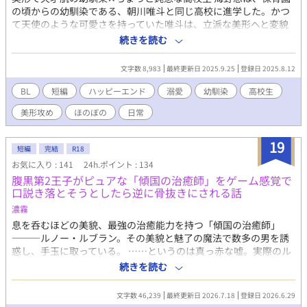
いが、僕のやることは決まっている。 公爵様と約束したことを
の頃からの幼馴染である、朝川唯斗と同じ高校に進学した。かつ
果たす。それが終わったら自由になってやる！！ 「今回、僕がお
て天使のような可愛さを持っていた唯斗は、立派な美形へと変貌
仕えするのは、公爵様がご所望の素材を集めるためですよね？
し、今は絵の勉強を進めている。 そんなある日、数学の補習を終
続きを読む
でしたら、その素材が集まれば僕は用済みなはずです。もしも、
えた想が唯斗を美術室へと迎えに行くと、唯斗はひどく驚いた顔
僕がそれを全て集めることができたら、僕を解任してくださいま
をしていて…？ ※１話から４話までは別タイトルでpixivに掲載し
文字数 8,983
最終更新日 2025.9.25
登録日 2025.8.12
すか？」 「分かった」 「約束ですよ……」 約束だ。解放され
ております。続きも書きたくなったので、ゆっくりではあります
たら何をしようか……そんなことを考えながら毎日を過ごしてや
が更新していきますね。 ※第４話の冒頭が消えておりましたので
BL
短編
ハッピーエンド
溺愛
幼馴染
高校生
る！ そう決意して、公爵様の領地に向かった僕。 だけど最
直しました。
近、公爵様の様子がおかしいし、僕を売り渡した領主様は帰って
美形攻め
ほのぼの
日常
こいとうるさい。 一体、どうなってるんだ！ 約束を果たした
ら……僕は自由になるんだからな！！
19
短編
完結
R18
お気に入り : 141
24h.ポイント : 134
腹黒第2王子がピュアな「傾国の治癒師」をゲーム感覚で
口説き落とそうとしたら逆に骨抜きにされる話
濃霧
息を呑むほどの美貌、最強の治癒能力を持つ「傾国の治癒師」
―――ルノー・ルブラン。その美貌と魅了の魔法で数多の男を誘
惑し、手玉に取っている。 ……というのは真っ赤な嘘。実際のル
ノーは恋愛経験ゼロで、研究好きな一介の治癒師。ただし最強。
続きを読む
プレイボーイで有名な第2王子に目をつけられ、毎日のように口説
かれるけれど、ピュアで鈍感なルノーは気づくはずもなく。普通
文字数 46,239
最終更新日 2026.7.18
登録日 2026.6.29
に接すれば接するほど、第2王子のプライドに火をつけてしまう。