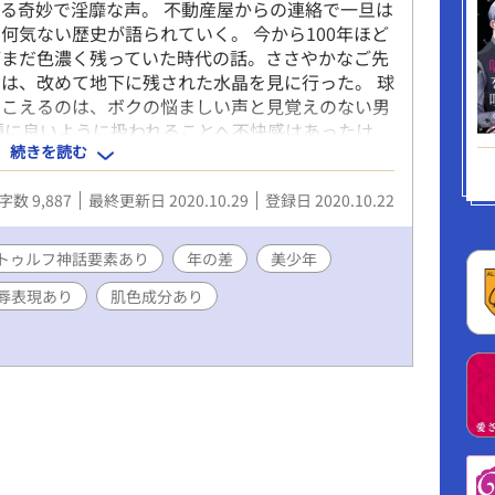
る奇妙で淫靡な声。 不動産屋からの連絡で一旦は
何気ない歴史が語られていく。 今から100年ほど
がまだ色濃く残っていた時代の話。ささやかなご先
は、改めて地下に残された水晶を見に行った。 球
聞こえるのは、ボクの悩ましい声と見覚えのない男
種に良いように扱われることへ不快感はあったけ
続きを読む
ことにした。ボクの奪われた精神のため
字数 9,887
最終更新日 2020.10.29
登録日 2020.10.22
トゥルフ神話要素あり
年の差
美少年
辱表現あり
肌色成分あり