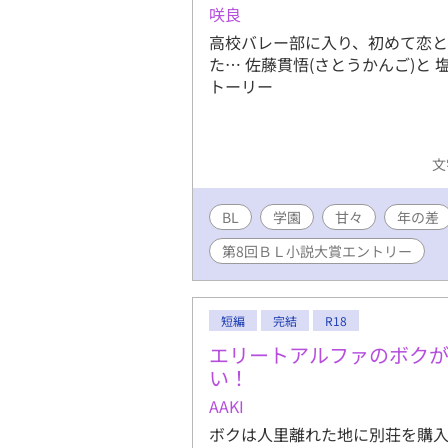
出して書いて出してとしてるの
咲良
ます！ なんでやねんてツッコミ
高校バレー部に入り、初めて恋と
しおり挟んでた皆様すみません！
た… 佐藤貫悟(さとうかんご)と 
トーリー
文
BL
学園
甘々
年の差
第8回ＢＬ小説大賞エントリー
短編
完結
R18
エリートアルファのボク
い！
AAKI
ボクは人里離れた地に別荘を購