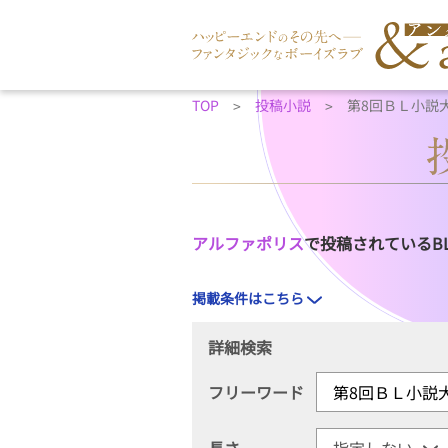
TOP
投稿小説
第8回ＢＬ小説
アルファポリス
で投稿されているB
掲載条件はこちら
詳細検索
フリーワード
長さ