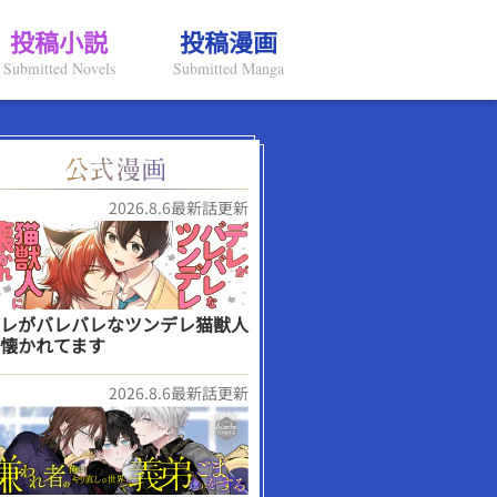
投稿小説
投稿漫画
Submitted Novels
Submitted Manga
2026.8.6最新話更新
レがバレバレなツンデレ猫獣人
懐かれてます
2026.8.6最新話更新