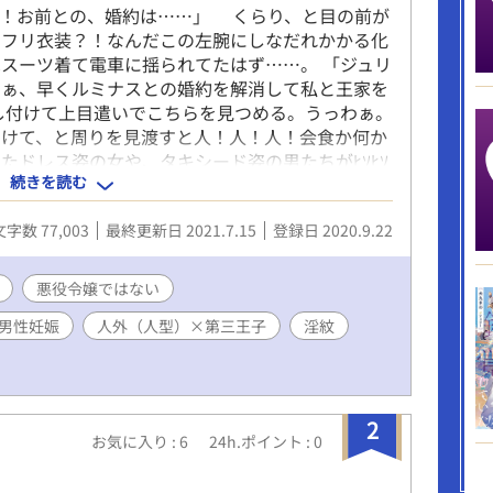
た！お前との、婚約は……」 くらり、と目の前が
リフリ衣装？！なんだこの左腕にしなだれかかる化
スーツ着て電車に揺られてたはず……。 「ジュリ
さぁ、早くルミナスとの婚約を解消して私と王家を
し付けて上目遣いでこちらを見つめる。うっわぁ。
助けて、と周りを見渡すと人！人！人！会食か何か
たドレス姿の女や、タキシード姿の男たちがﾋｿﾋｿ
続きを読む
ス様って第三王子だろう？ ーああ、それに第一王子
 ールミナス様、婚約破棄されてしまうのかしら。
文字数 77,003
最終更新日 2021.7.15
登録日 2020.9.22
男爵の位のくせにあんなに馴れ馴れしく…許せない
、これは断罪イベとかいうやつか？しかも、このケ
嘘を吹き込んでたと…。そんな曲がったこと許され
悪役令嬢ではない
すまない。アンジュはこう言っていたが、君がそう
男性妊娠
人外（人型）×第三王子
淫紋
ってないんだ。アンジュとルミナスとオ…私で、
人の頃の記憶ではなく、ジュリアスだった頃の記憶
す。 「はい、ジュリアス殿下の仰せのままに…」
髪碧眼の男だった。 ……？なんで？ ーー ラン
で書いてみることにしました。楽しみです。 追
2
お気に入り : 6
24h.ポイント : 0
がとうございます！こんなはずじゃなかった！もっ
た！深夜の寝れない時間に書きたいところを書いて