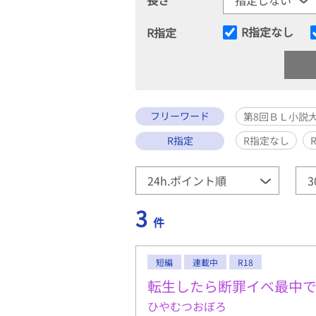
R指定なし
R指定
フリーワード
第8回ＢＬ小説
R指定
R指定なし
3
件
短編
連載中
R18
転生したら断罪イベ最中
ひやむつおぼろ