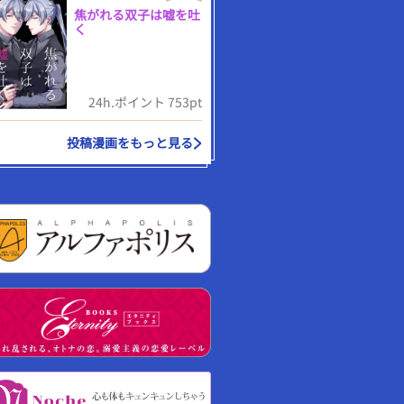
焦がれる双子は嘘を吐
く
24h.ポイント 753pt
投稿漫画をもっと見る