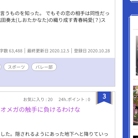
でたっくさんボロがある…味のある作品になってい
ながら見てください。 追記……順番変わりました
言うものを知った。 でもその恋の相手は同性だっ
塩田奏太(しおたかなた)の織り成す青春純愛(？)ス
字数 63,488
最終更新日 2020.12.5
登録日 2020.10.28
スポーツ
バレー部
3
お気に入り : 20
24h.ポイント : 0
がオメガの触手に負けるわけな
入した。隠されるようにあった地下へと降りていっ