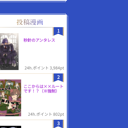
1
秒針のアンタレス
24h.ポイント 3,984pt
2
ここからは××ルート
です！？（※強制）
24h.ポイント 802pt
3