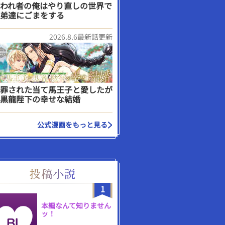
われ者の俺はやり直しの世界で
弟達にごまをする
2026.8.6最新話更新
罪された当て馬王子と愛したが
黒龍陛下の幸せな結婚
公式漫画をもっと見る
1
本編なんて知りません
ッ！