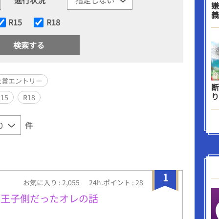
嫌
義
R15
R18
大賞エントリー
断
り
R15
R18
件
1
お気に入り : 2,055
24h.ポイント : 28
で王子側だったオレの話