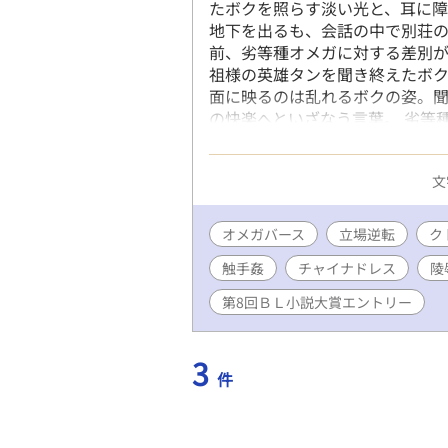
たボクを照らす淡い光と、耳に障
地下を出るも、会話の中で別荘の
前、劣等種オメガに対する差別
祖様の英雄タンを聞き終えたボク
面に映るのは乱れるボクの姿。
の快楽へといざなう言葉。 劣等
ど、そこを耐えて解決策を考える
に・・・。
文
オメガバース
立場逆転
ク
触手姦
チャイナドレス
陵
第8回ＢＬ小説大賞エントリー
3
件