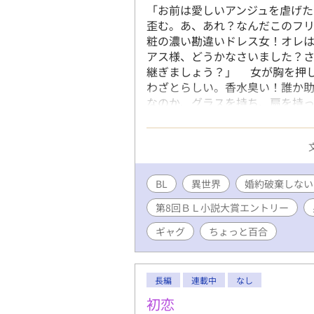
「お前は愛しいアンジュを虐げ
歪む。あ、あれ？なんだこのフ
粧の濃い勘違いドレス女！オレは
アス様、どうかなさいました？
継ぎましょう？」 女が胸を押
わざとらしい。香水臭い！誰か
なのか、グラスを持ち、扇を持っ
と話し合っている。 ージュリア
が来月皇太子になるはずだが…。
あることないこと吹き込んで、
わ…。 外野の言葉を察するに
バ女は王妃になりたくてオレに
BL
異世界
婚約破棄しない
ねぇな！ 「ルミナス、ルミナス
第8回ＢＬ小説大賞エントリー
いうことをした証拠を教えてもら
別室で話をしないか？」 日本
ギャグ
ちょっと百合
を呼び戻しながら、ルミナスを探
ルミナスと呼ばれたその人は、銀
キングに婚約破棄多いから、短編
長編
連載中
なし
記……皆様！見ていただきあり
初恋
とちゃんとねって書けばよかっ