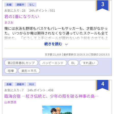
す。 注意！ がっつり本番はありませんが、随所に、匂わせ、エ
3
長編
連載中
なし
ロが絡むシーン、攻めが変態になるシーンがあります。 ちょこち
お気に入り : 28
24h.ポイント : 931
ょこ出てくるので、話のタイトルに※はつけてません。 いつでも
君の1番になりたい
何でもウェルカムな方、どうぞ宜しくお願いします。 後で気づい
てサイレント修正する場合があります。
まさお
俺には水泳も野球もバスケもバレーもサッカーも、才能がなかっ
た。 いつからか俺は期待されなくなり通っていたスクールも全て
辞めた。 「どうして上手にボールが蹴れないの？何をさせても上
手くならない。」 「将来はあいつをチームに入れて一緒にサッカ
続きを読む
ーをしたかった。」 「「ダメね(だな。)あの子は。」」 ーーーー
親に期待されることを諦めた高校2年生の隼人とスポーツ万能で明
文字数 21,608
最終更新日 2026.8.10
登録日 2026.8.5
るい性格の侑李。 2人は恋人同士だけどどこかギクシャクしてし
まう。 ※短編で書いていた話を加筆して投稿しています。
第2回青春BLカップ
ハッピーエンド
BL
すれ違い
喧嘩
美形×平凡
4
長編
連載中
R18
お気に入り : 7
24h.ポイント : 498
臨海合宿 ―紅き伝統と、少年の殻を破る神事の島―
山本悠真