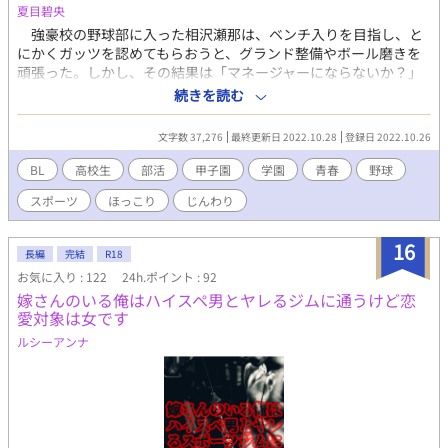
夏目碧央
強豪校の野球部に入った相沢瀬那は、ベンチ入りを目指し、と
にかくガッツを認めてもらおうと、グランド整備やボール磨きを
頑張った。しかし、その結果は「マネージャーにならないか？」
という監督からの言葉。瀬那は葛藤の末、マネージャーに転身す
続きを読む
る。 一方、才能溢れるピッチャーの戸田遼悠。瀬那は遼悠の才
能を羨ましく思っていたが、マネージャーとして関わる内に、遼
文字数 37,276
最終更新日 2022.10.28
登録日 2022.10.26
悠が文字通り血のにじむような努力をしている事を知る。
BL
高校生
部活
甲子園
学園
青春
野球
スポーツ
ほっこり
じんわり
16
長編
完結
R18
お気に入り : 122
24h.ポイント : 92
嫁さんのいる俺はハイスペ男とヤレるジムに通うけど恋
愛対象は女です
ルシーアンナ