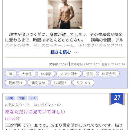
理性が追いつく前に、身体が欲してしまう。その違和感が快楽
に変わるまで、時間はほとんどかからない。 講義の合間、アル
バイトの最中、部活のロッカールーム。汗と体温が残る閉ざされ
た空間。生活の延長にあるはずの場所で、男の身体は無防備にさ
続きを読む
らされ、張りつめた筋肉と湿った空気が欲望を刺激する。軽い冗
談の延長だった接触は、すぐに意味を変え、逃げ場のない昂りへ
文字数 87,576
最終更新日 2026.2.25
登録日 2026.1.16
と姿を変える。誰かに見られるかもしれないという緊張が、感覚
を異様なほど研ぎ澄まし、鼓動や息遣いが生々しく耳に残る。
BL
大学生
体操部
ノンケ同士
羞恥
体育会系
三章構成で藤政竣也の貪欲なセックスライフを描く、シリーズ初
筋肉受け
筋肉攻め
快楽堕ち
乱交あり
の中編集。 先輩に誘われて出演したAVで男同士の快楽を知って
しまった器械体操部2年の藤政は、バイト先のスポーツクラブで羞
恥の快感まで覚えてしまっていた。鍛え上げられた身体は正直
27
長編
完結
R18
で、誤魔化しがきかない。盛り上がる筋肉、触れ合った瞬間に伝
お気に入り : 12
24h.ポイント : 42
わる体温、肌に残る汗の感触。近づくだけで意識は乱れ、触れ合
あなただけに見ていてほしい
えば抑制は簡単に崩れる。同期の友人、スポーツクラブの利用
客、部活の先輩。男同士だからこそ遠慮は削ぎ落とされ、欲望は
tomoe97
直接的になる。性的嗜好など関係なく、最初にあったはずの戸惑
王道学園（？）BLです。あまり設定活かしきれてないです。描き
いはすぐに薄れ、繰り返すほどに快感だけが確かな実感として残