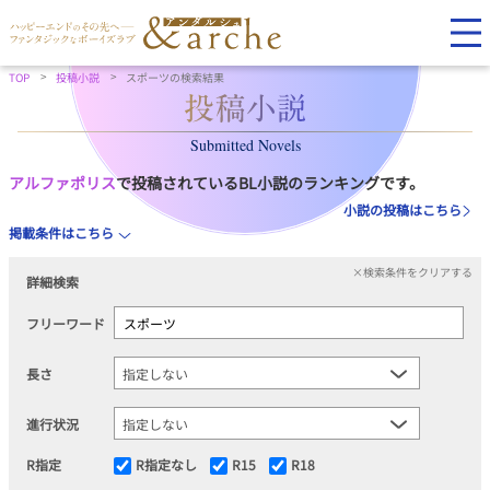
TOP
投稿小説
スポーツの検索結果
Submitted Novels
アルファポリス
で投稿されているBL小説のランキングです。
小説の投稿はこちら
掲載条件はこちら
×検索条件をクリアする
詳細検索
フリーワード
長さ
進行状況
R指定
R指定なし
R15
R18