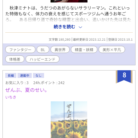
秋津ミナトは、うだつのあがらないサラリーマン。これといっ
た特徴もなく、体力の衰えを感じてスポーツジムへ通うお年ご
ろ。 ある日帰り道で奇妙な精霊と出会い、追いかけた先は見た
こともない場所。湊(ミナト)の前へ現れたのは黄金色にかがやく
続きを読む
瞳をした美しい男だった。ロマス帝国という古代ローマに似た巨
大な国が支配する世界で妖精に出会い、帝国の片鱗に触れてさら
文字数 180,280
最終更新日 2023.12.21
登録日 2023.10.1
にはドラゴンまで、サラリーマンだった湊の人生は激変し異なる
世界の動乱へ巻きこまれてゆく物語。 ※この物語に登場する人
ファンタジー
BL
異世界
精霊・妖精
美形×平凡
物、名、団体、場所はすべてフィクションです。
体格差
ハッピーエンド
8
長編
連載中
なし
お気に入り : 3
24h.ポイント : 242
ぜんぶ、夏のせい。
いちき