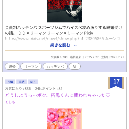
会員制ハッテンバ スポーツジムでハイスペ攻め漁りする既婚受け
の話。 ＤＤ×リーマン リーマン×リーマン Pixiv
https://www.pixiv.net/novel/show.php?id=23805865 ムーンラ
イトノベルズ https://novel18.syosetu.com/n1822jz/ fujossy
続きを読む
https://fujossy.jp/books/30691
文字数 6,709
最終更新日 2025.2.22
登録日 2025.2.21
既婚
リーマン
ハッテンバ
BL
17
長編
完結
R18
お気に入り : 836
24h.ポイント : 85
どうしようっ…ボク、拓馬くんに襲われちゃった♡
そらも