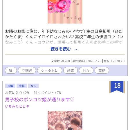
お隣のお家に住む、年下幼なじみの小学六年生の日高拓馬（ひだ
かたくま）くんにイロイロされたい♡ 高校二年生の伊波コウ（い
なみこう）くん…コウ兄が、頑張って拓馬くんをあの手この手で
誘惑しちゃうお話。 この高二男子、どうしようっ…とか微塵も思
続きを読む
っておりません（棒） 将来イケメン確実のスポーツ万能元気っこ
少年×自分は普通だと思ってるキレイめ中性的お兄さんの幼馴染
文字数 58,288
最終更新日 2020.2.25
登録日 2020.2.1
みカップリングです。 分類はショタ×おにモノになるので、ショ
タ攻めが苦手な方などいましたら、ご注意ください。 あんまりシ
BL
♡喘ぎ
ショタおに
誘惑
甘々
完結
ョタショタしくないかもだけど、どうぞ読んでやってくださいま
せ。 ※ R-18エロもので、♡（ハート）喘ぎ満載です。 ※ 素敵
18
な表紙は、pixiv小説用フリー素材にて、『やまなし』様からお借
長編
完結
なし
りしました。ありがとうございます！ ※ 2020/02/15 最終話を
お気に入り : 29
24h.ポイント : 78
迎えました、ここまでコウ兄と拓馬くんの恋話にお付き合いくだ
男子校のポンコツ姫が通ります♡
さり本当にありがとうございました♪ 2020/02/16から、その
いちみりヒビキ
後の二人の番外編・その１をスタートする予定であります♡
2020/02/25 番外編・その１も最終話を迎えました、ここまでお
読みくださり感謝感謝であります！