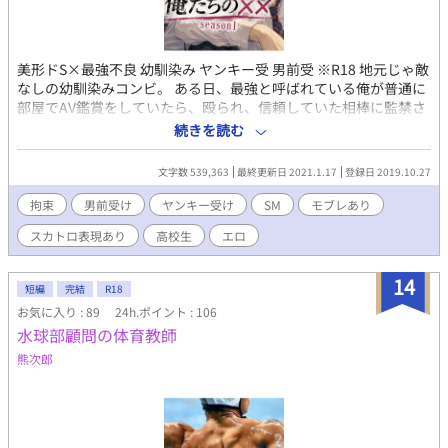
美形ドS×最強不良 幼馴染み ヤンキー受 男前受 ※R18 地元じゃ敵
なしの幼馴染みコンビ。 ある日、最強と呼ばれている俺が普通に
部屋でAV鑑賞をしていたら、殴られ、信頼していた相棒に監禁さ
れるハメになったが……。 18Ｒ 高校生、不良受、拘束、監禁、鬼
続きを読む
畜、SM、モブレあり ※は18R (注)はスカトロジーあり♡ ■長谷
川 東流（17歳） 182cm 78kg 脱色しすぎで灰色の髪の毛、硬
文字数 539,363
最終更新日 2021.1.17
登録日 2019.10.27
めのツンツンヘア、切れ長のキツイツリ目。 喧嘩は強すぎて敵う
相手はなし。進学校の北高に通ってはいるが、万年赤点。思考回
拘束
男前受け
ヤンキー受け
SM
モブレあり
路は単純、天然。 子供の頃から美少年だった康史を守るうちにい
スカトロ表現あり
高校生
エロ
つの間にか地元の喧嘩王と呼ばれ、北高の鬼のハセガワと周囲で
は恐れられている。(アダ名はあまり呼ばれてないが鬼平) ■日高
康史（18歳） 175cm 69kg 東流の相棒。赤茶色の天然パーマ、
14
短編
完結
R18
タレ目に泣きボクロ。かなりの美形で、東流が一緒にいないとき
お気に入り : 89
24h.ポイント : 106
はよくモデル事務所などにスカウトなどされるほど。 小さいころ
水球部顧問の体育教師
から一途に東流を思ってきたが、ついに爆発。 SM拘束物フェチ。
周りからはイケメン王子と呼ばれているが、脳内変態のため、い
熊次郎
ろいろかなり残念王子。 ■野口誠士(18歳) 185cm 74kg 2人の親
友。 角刈りで黒髪。無骨そうだが、基本軽い。 空手の国体選手。
スポーツマンだがいろいろ寛容。