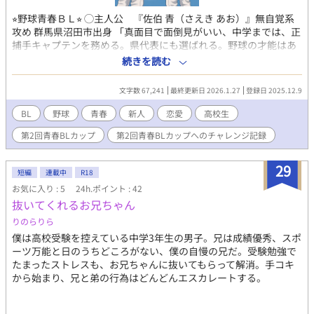
を経験することに。 色々な過去を乗り越えながら、冬夜は少しず
⭐︎野球青春ＢＬ⭐︎ ◯主人公 『佐伯 青（さえき あお）』無自覚系
つ、自分自身を受け入れていく。 初めて自分の居場所と隣にいた
攻め 群馬県沼田市出身 「真面目で面倒見がいい、中学までは、正
い人を見つけることに。
捕手キャプテンを務める。県代表にも選ばれる。野球の才能はあ
るが本人は自覚がない」 記憶力がよく、頭が良い。 直感的に、相
続きを読む
手の野球の実力を見抜く能力がある 蒼陵高校には、一般入試で入
る ◯『岡谷 蒼太（おかや そうた）』子犬系ウケ 山梨県大月市
文字数 67,241
最終更新日 2026.1.27
登録日 2025.12.9
出身 １つ下の後輩 「地元では、シニアでエースだった。地区大
会優勝経験あり。ストレートは弱いが、多くの球種を投げ分ける
BL
野球
青春
新人
恋愛
高校生
制球力ある。得意球はフォーク。他、スライダー、カーブ、シュ
第2回青春BLカップ
第2回青春BLカップへのチャレンジ記録
ート、チェンジアップなど多才。控え目に見えるが実は勝ち
気」 心を許した相手には、甘えるタイプ。 あまり感情をだすタ
イプではないが、青の前だと感情豊かとなる、スポーツ自己推薦
29
短編
連載中
R18
枠で入学 ◯『角石 剛志（すみいし ごうし）』 ツンデレ系ウ
お気に入り : 5
24h.ポイント : 42
ケ 東京都立川市出身 「高橋とは、幼なじみで小学5年からバッ
抜いてくれるお兄ちゃん
テリーを組む、キレッキレの140km以上のストレートが武器、変
化球の球種は少な目.スライダー、カーブ」 クセのある性格、感情
りのらりら
の起伏が、激しく。つい相手にキツく当たったりしてしまう。野
僕は高校受験を控えている中学3年生の男子。兄は成績優秀、スポ
球努力家、智也になだめられることも多い、地元の強豪シニアで
ーツ万能と日のうちどころがない、僕の自慢の兄だ。受験勉強で
エースとして地区大会優勝経験ある、特待生推薦枠で入学 ◯『高
たまったストレスも、お兄ちゃんに抜いてもらって解消。手コキ
橋 智也（たかはし ともや）』 一途な攻め 東京都立川市出身
から始まり、兄と弟の行為はどんどんエスカレートする。
「角石の幼なじみだが、中学から角石に片思いしている。分析力
と知識で試合を運ぶ。性格は冷静沈着、剛志のことをいつも見て
いる、特待生推薦枠で入学 ◯監督（40代前半） 甲子園レギュラー