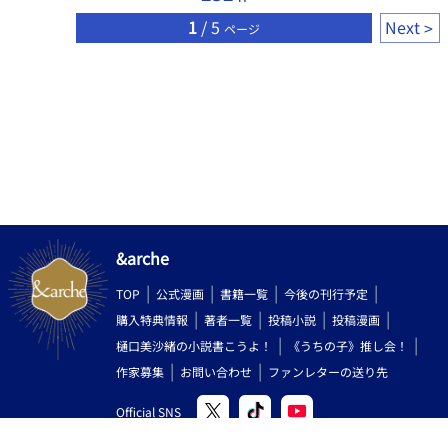
1
/ 5
Next
ページ
&arche
TOP
公式漫画
書籍一覧
今後の刊行予定
購入特典情報
著者一覧
投稿小説
投稿漫画
樋口美沙緒の小説書こうよ！
《うちの子》推し会！
作家募集
お問い合わせ
ファンレターの送り先
Official SNS