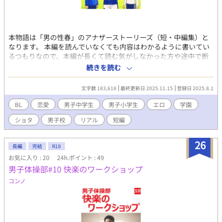
人の「男」としての剥き出しの欲望に翻弄される様。それは、決
して表舞台では見せることのない、禁断のプライベートだ。サウ
ナの熱気、水風呂の刺激、そして日光の下で晒される無防備な性
器。自らの肉体の完成度を誇るかのように、隠すことなく堂々と
本物語は「男の性春」のアナザーストーリーズ（短・中編集）と
歩く松本の姿は、知らぬ間に誰かの欲望の対象へと変貌を遂げて
なります。 本編を読んでいなくても内容はわかるように書いてい
いる。 ​爽やかなアスリートの日常と、その裏側に渦巻く濃厚な
るつもりなので、本編が長くて読む気がしなかった方や途中で断
男の欲望。一度レンズに捉えられたが最後、彼らの秘められた
念した方、初めてこのシリーズを読む方も是非お願い致します。
「野生」は、二度と隠すことはできない。 ​（この作品はフィクシ
続きを読む
またそれぞれのキャラの話は独立していますので、あらすじなど
ョンです。また、盗撮は犯罪です。絶対にやめましょう。） ​（過
を見て好きなものから読んでいただければと思います。 ↓内容紹
激な描写を含むため、18歳以上の読者に限定） ​【「男子体操部シ
文字数 183,618
最終更新日 2025.11.15
登録日 2025.8.1
介 成績優秀、スポーツ万能、整った顔立ちでありながら、同性に
リーズ」の第14作です。これまでの作品を先に読んでいただける
性的な感情を抱いてしまうことに苦悩する少年壮太の周りの何人
と、なお一層お楽しみいただけます！】
BL
恋愛
男子中学生
男子小学生
エロ
学園
かのキャラクターに視点に変え、それぞれの思春期特有の性に関
ショタ
男子校
リアル
短編
する感情を描いていきます。本編同様、性的なおふざけ、絡みな
どの描写が多く、卑猥な表現もありますのでご容赦ください。 ま
た感想や自身の少年期の経験談、リクエストなどをコメントして
26
長編
完結
R18
いただけると嬉しいです。性別やセクシャリティなど問わずお願
お気に入り : 20
24h.ポイント : 49
いします！ ※続編も現在書いていますが、書きやすいこの短編集
男子体操部#10 快楽のワークショップ
を先に出すことにしました。本編読んでくださった方は被る内容
もありますが、こちらも読んでくださると嬉しいです。
コンノ