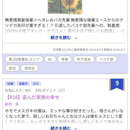
無表情黒髪後輩×ヘタレおバカ先輩 無表情な後輩エースからのク
ソデカ矢印が重すぎる！？ 引退したバスケ部先輩への、執着度
1000%の猛アタック・ラブコメ！ 夏の大会で惜しくも敗退し、バ
スケ部を引退した高校3年の日高。 これからは受験勉強に専
続きを読む
念……するはずが、なぜか新キャプテンに就任した2年の天才エー
ス・若狭にゴリゴリに付きまとわれていた。 無表情で言葉少な、
文字数 25,596
最終更新日 2026.8.9
登録日 2026.8.3
けれどバスケの実力は圧倒的。 そんなモテ要素しかない若狭と一
緒に夏祭りに行くことになった日高だったが、打ち上げ花火の下
第2回青春BLカップ
BL
青春
年下攻め
バスケ部
で、突然強引にキスを奪われて大パニック！ 「なんで俺！？」 セ
部活
高校生
クハラ禁止！ 不同意ダメ！ と必死に理性を保ち、どうにか後輩か
ら逃げ回ろうとする日高をよそに、迫りくる若狭の猛アプローチ
は止まらない。 引退した先輩と、これから全国を目指す後輩。 息
9
短編
連載中
R18
もつかせぬテンポで繰り広げられる、笑いあり、ツッコミあり、
お気に入り : 401
24h.ポイント : 177
胸キュンありの青春ドタバタ・スポーツBL！ ※毎日２０時頃更新
【R18】歪んだ家族の幸せ
予定※
如月 永
ホモでメスガキの僕は、エッチな事が好きだった。 母さんがいな
くなった家で、寂しいお兄ちゃんとお父さんは僕をメスとして愛
してくれた。 セックスすると気持ち良いし寂しくなくて幸せなん
だ。 ＜説明＆注意点＞ 父×息子。兄×弟。３Ｐ。近親相姦。ショ
続きを読む