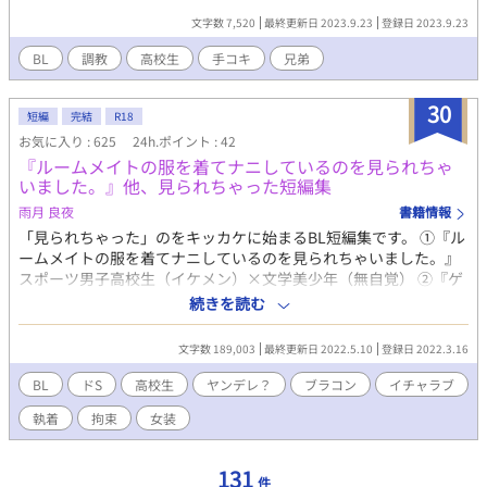
経験あり 妻子あり 強豪校ならでは、能力主義、実力主義となら
文字数 7,520
最終更新日 2023.9.23
登録日 2023.9.23
ざるを得ないことろもあり、非情な決断もするため、恐れられて
いるところもあるが、本来の気質は、穏やかで優しい。 選手の練
BL
調教
高校生
手コキ
兄弟
習の様子を細かくチェックし、メモをよくとる。 ◯佐々木コーチ
（20代後半） 体育教師兼野球部コーチ 独身 性格明るくてサッパ
30
短編
完結
R18
リ 指導は的確で、わかりやすく部員から人気ある。 選手に指導が
偏る傾向があり 趣味はキャンプ ◯物語の舞台 私立蒼陵（そうり
お気に入り : 625
24h.ポイント : 42
ょう）高校 所在地、埼玉県上尾市 名門強豪校 甲子園は4年前に
『ルームメイトの服を着てナニしているのを見られちゃ
進出 野球部専用グラウンド、屋内トレーニングルームなど施設は
いました。』他、見られちゃった短編集
充実。 練習はきつめ、休日は練習試合、練習は個々の自主練を重
雨月 良夜
書籍情報
んじる傾向、髪型は自由、 寮の規則は緩く、寮の生活は堅苦しく
「見られちゃった」のをキッカケに始まるBL短編集です。 ①『ル
ない、練習後は、部員は自由に過ごせる。オフの日は自由に遊び
ームメイトの服を着てナニしているのを見られちゃいました。』
に行けるなど、オンとオフのメリハリがきいている。 レギュラー
スポーツ男子高校生（イケメン）×文学美少年（無自覚） ②『ゲ
争いは熾烈、一度も試合に出られないまま引退することも、珍し
イバーにいるのを生徒に見られちゃいました。』 腹黒メガネ高校
続きを読む
くない。 県外からの入学生も多く、特待生推薦制度あり
生×高校教師 ③『兄の部屋で電マ使ってるの見られちゃいまし
た。』 大学生義兄×高校生義弟(アホな子) ④『幽霊が姿を見られ
文字数 189,003
最終更新日 2022.5.10
登録日 2022.3.16
ちゃいました。(ついでに身体も触られちゃいました。)』 男子大
学生×地縛霊 ⑤『ご主人様に専属執事を辞める、異動届けを見ら
BL
ドS
高校生
ヤンデレ？
ブラコン
イチャラブ
れちゃいました。』 ご主人様×専属執事 ⑥『同級生に女装コスプ
執着
拘束
女装
レしてたのを見られちゃいました。』 同級生(ちょっとヤンキ
ー)×高校生(気弱) R18的な話には※をつけるようにしました。よ
ろしくお願いします。
131
件