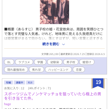
■概要（あらすじ） 男子校の姫・花宮依央は、周囲を笑顔ひとつ
で落とす完璧な人気者。けれど、地味男に見える久我燈真だけに
は姫営業がまるで効かない。落とすはずが、短い言葉と近すぎる
距離に毎日自爆。表では可愛い姫、内心は口の悪いポンコツが、
続きを読む
隠れ最強男子にじわじわ崩されていく、焦れ甘男子校BLラブコ
メ。 ■1stシリーズ：～姫営業は地味男に効かない～ 第1話～第
文字数 265,190
最終更新日 2026.7.25
登録日 2026.6.5
12話 姫営業が効かない燈真に崩される春。雑部、中間テスト、体
育祭、梅雨を経て、依央は雨上がりの手を離せなくなる。 ■2nd
BL
ラブコメ
学園
幼馴染
男子校
姫受け
シーズン：～姫は地味男に見られたい～ 第13話～第24話 海、夏
隠れ最強攻め
焦れ甘
ハッピーエンド
恋愛
祭り、花火。周囲に見られる姫だった依央は、燈真にだけ見られ
たい気持ちを抱え、夏の終わりに自分から手を取る。 ■3rdシー
ズン：～姫の素顔は地味男にだけ見せたい～ 第25話～第36話 修
19
短編
連載中
R18
学旅行と文化祭の秋。学校中に見られる姫の依央は、燈真にだけ
お気に入り : 12
24h.ポイント : 71
素顔を見せたくなり、屋上で告白未遂まで近づく。 ■finalシリー
スポーツジムでノンケマッチョを狙っていたら極上の男
ズ：～ポンコツ姫は飾らず恋をする～ 第37話～第51話 進路と卒
を引き当てた件。
業が迫る冬。燈真は未来を選び、依央は飾らない姫へ進む。旧校
舎の雑部で、ついに恋が言葉になる。 ■登場人物 花宮依央（はな
hage
みや・いお）男子校の姫。ポンコツ可愛い。 久我燈真（くが・と