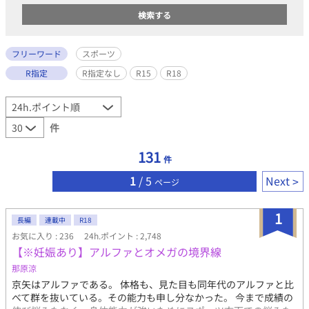
フリーワード
スポーツ
R指定
R指定なし
R15
R18
件
131
件
1
/ 5
Next
ページ
1
長編
連載中
R18
お気に入り : 236
24h.ポイント : 2,748
【※妊娠あり】アルファとオメガの境界線
那原涼
京矢はアルファである。 体格も、見た目も同年代のアルファと比
べて群を抜いている。その能力も申し分なかった。 今まで成績の