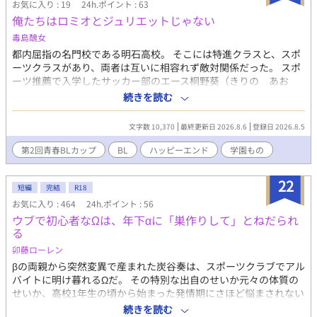
お気に入り : 19
24h.ポイント : 63
俺たちはロミオとジュリエットじゃない
毒島醜女
都内屈指の名門校である明石高校。 そこには特進クラスと、スポ
ーツクラスがあり、両者は互いに相容れず敵対関係だった。 スポ
ーツ推薦で入学したサッカー部のエース桐野葵（きりの あお
い）も、特進クラスの人気者である柚木冬馬（ゆずき とうま）
続きを読む
に見下され苦手意識を抱いていた。 そんな苛立ちも非対称型対戦
マルチプレイゲーム『嘆きの学園』で、相棒KYOYAと過ごせば笑
文字数 10,370
最終更新日 2026.8.6
登録日 2026.8.5
い飛ばせた。 だがふとした時に、KYOYAの正体が冬馬だと知っ
て……？ ※性描写はありませんが予備の為R15をつけさせてもら
第2回青春BLカップ
BL
ハッピーエンド
学園もの
います
22
短編
完結
R18
お気に入り : 464
24h.ポイント : 56
ウブで初心者なΩは、年下αに「巣作りして」とねだられ
る
卯藤ローレン
βの両親から突然変異で産まれた炭谷奏は、スポーツクラブでアル
バイトに明け暮れるΩだ。 その特別な出自のせいか元々の体質の
せいか、高校1年生の頃から始まった発情期にさほど悩まされない
人生を歩んできた。 むしろ性欲はないに等しいと言っても過言で
続きを読む