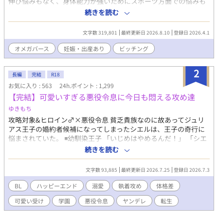
伸び悩みもなく、身体能力が強いためにスポーツ方面での悩みも
なく、順風満帆といえなくとも難なく人生を過ごしてきた。 しか
続きを読む
し、23歳の誕生日を迎えた日に事は起きた。 知人にはめられたこ
とで発情をした京也がたどりついた先には、発情をした別のアル
文字数 319,801
最終更新日 2026.8.10
登録日 2026.4.1
ファがいた。 そのアルファとの一夜の過ちで京也の生活は少しず
つと変わり、やがて想像もつかない事態へと変わっていくー
オメガバース
妊娠・出産あり
ビッチング
ー…… 攻撃的な元アルファ受け × 冷静沈着な貪欲攻め
※オメガバース設定です。 ※受けはアルファからオメガに性転換
2
します。 ※受けは妊娠します！！ ※そして誤字脱字が多いです！
長編
完結
R18
お気に入り : 563
24h.ポイント : 1,299
【完結】可愛いすぎる悪役令息に今日も悶える攻め達
ゆきもち
攻略対象&ヒロイン♂×悪役令息 貧乏貴族なのに故あってジュリ
アス王子の婚約者候補になってしまったシエルは、王子の奇行に
悩まされていた。 ◾️幼馴染王子 「いじめはやめるんだ！」 「シエ
ルは、嫉妬してこんな事したんだよな？」 ※設定のせいで最初は
続きを読む
空回りのやらかしばかりです。かっこいい攻めではありません
が、シエルへの愛は誰にも負けません！ ◾️ヒロイン♂ 注意！中身
文字数 93,885
最終更新日 2026.7.25
登録日 2026.7.3
はバリタチ 「セックスはスポーツだよ♪」 ◾️過保護な従者 「お前
は俺がいないと、何にも出来ないんだから」 ◾️弟（転生者） 「ー
BL
ハッピーエンド
溺愛
執着攻め
体格差
ー 兄さんは僕が幸せにする！」 ◾️騎士団長の息子 「俺は貴方
可愛い受け
学園
悪役令息
ヤンデレ
転生
の守護騎士です」 果たしてシエルは幸せになる事が出来るの
か……？ ★最終的には、やらかし王子とハッピーエンド予定で