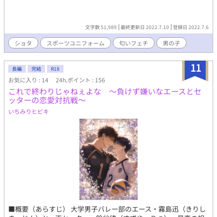
文字数 51,989
最終更新日 2022.7.10
登録日 2022.7.6
ショタ
スポーツユニフォーム
匂いフェチ
男の子
11
長編
完結
R18
お気に入り : 14
24h.ポイント : 156
これで終わりじゃねぇよな 〜負けず嫌いなエースとセ
ッターの恋愛対抗戦〜
いちみりヒビキ
■概要（あらすじ） 大学男子バレー部のエース・霧島迅（きりし