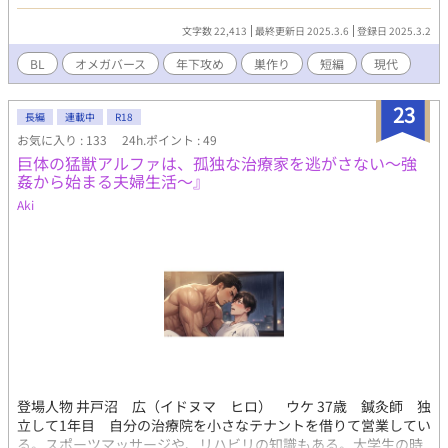
はない。 そんな炭谷に転機が訪れたのは、大学4年生の夏。 同じ
アルバイト先で働く1つ下の後輩でαの鴻池深月、彼の匂いを嗅い
文字数 22,413
最終更新日 2025.3.6
登録日 2025.3.2
で巣作りをしたことだった。 「見せて、巣作りしてるとこ。俺の
服いっぱい使って気持ち快くなってる奏さんが見たい」。 そう言
BL
オメガバース
年下攻め
巣作り
短編
現代
われた炭谷の運命はいかに——？ ※ちょっと変態ちっくです。ご
注意ください。 ◆3/6ボーナストラックを追加しています。
23
長編
連載中
R18
お気に入り : 133
24h.ポイント : 49
巨体の猛獣アルファは、孤独な治療家を逃がさない～強
姦から始まる夫婦生活～』
Aki
登場人物 井戸沼 広（イドヌマ ヒロ） ウケ 37歳 鍼灸師 独
立して1年目 自分の治療院を小さなテナントを借りて営業してい
る。スポーツマッサージや、リハビリの知識もある。大学生の時