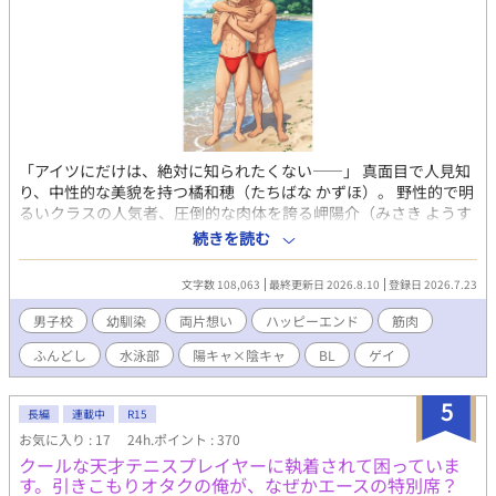
「アイツにだけは、絶対に知られたくない――」 真面目で人見知
り、中性的な美貌を持つ橘和穂（たちばな かずほ）。 野性的で明
るいクラスの人気者、圧倒的な肉体を誇る岬陽介（みさき ようす
け）。 三歳の頃からの幼馴染であり、水泳部でも共に切磋琢磨す
続きを読む
る二人は、距離感バク。 しかし、その胸の奥には、互いに隠し続
けた「歪な独占欲」と「切実な片想い」があった。 二人が通う私
文字数 108,063
最終更新日 2026.8.10
登録日 2026.7.23
立海濤高校。そこには100年以上、決して口外することを許され
ない秘儀があった。 スポーツ特待生の少年たちが、合宿の際に辿
男子校
幼馴染
両片想い
ハッピーエンド
筋肉
り着く場所――それは、孤島に鎮座する「金精様」の社。 両片想
ふんどし
水泳部
陽キャ×陰キャ
BL
ゲイ
いだった和穂と陽介は、前日の秘密の「ふんどし練習」でお互い
への思いを募らせて、臨海合宿に臨む。そこで課せられたのは、
あまりに苛烈で、官能的な神事だった。 触れ合う素肌の熱、高鳴
5
長編
連載中
R15
る鼓動、そして互いの「欲」を封じ込められた絶望的なまでの渇
お気に入り : 17
24h.ポイント : 370
き。 静寂に包まれた社の中で、二人はただ、相手の体温だけを頼
クールな天才テニスプレイヤーに執着されて困っていま
りに「男」への階段を登っていく。 やがて儀式が終わり、重い鎖
す。引きこもりオタクの俺が、なぜかエースの特別席？
が解き放たれたとき。 極限まで高まった二人の「好き」は、もは