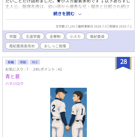
たいことだけ詰めました。★小スカ要素多めです ↓以下あらすじ
っていく。 刺激は偶然から始まり、やがて選択になり、いつの
主人公、飯塚冬夜は、幼い頃から優秀な兄・瑠衣と比較され続け
間にか習慣へと変わる。スリルは消えず、慣れによってむしろ濃
て生きてきた。 成績優秀、スポーツ万能、人望も厚い兄の隣で、
続きを読む
度を増し、身体は次を当然のように求め始める。講義中の生堀り
いつしか自分には何の価値もないと思い込むようになった冬夜誰
中出し、ジムの浴室での3P、大勢の部員たちが利用するロッカー
かが近づいてきても、それは兄目当てなのだと決めつけ、人との
ルームでの輪姦プレイ。清潔だった時間と空間は甘く湿り、共有
文字数 27,141
最終更新日 2026.7.9
登録日 2026.7.1
関わりを避けながら孤独な学生生活を送っていた。 そんな冬夜
された秘密と感覚が関係を縛りつけていく。躊躇いは薄れ、代わ
には、人には言えない秘密の趣味があった。 不安やストレスを
学園
王道学園
全寮制
小スカ
風紀委員
りに残るのは、もう戻れないという実感と、欲望に身を委ねる心
抱え込むたび、一人でおしっこを我慢し続けては部屋で思い切り
地よさだ。 快楽は特別な出来事ではなく、日常の隙間に忍び込
風紀委員長攻め
おしっこ我慢
おもらしすること。その行為だけが、自分を落ち着かせる唯一の
む。視線、距離、沈黙、わずかな接触。その積み重ねが、ノンケ
方法になっていたのだ。 高校入学で、兄の強い希望によって、
体育大生の理性を削り、身体を正直にしていく。悦楽を試し、確
冬夜は兄と同じ全寮制男子校・白鷺学園へ進学することに。 生
28
かめ、共有し、生活の中に溶かし込んでいく流れが、濃密な空気
長編
完結
R15
徒会長として絶大な人気を誇る兄の存在に怯えながら始まった高
とともに連なり、逃げ場のない興奮として残り続ける。 （過激な
お気に入り : 7
24h.ポイント : 42
校生活。しかし、そこで出会ったのは、誰よりも凛としていて、
描写を含むため、18歳以上の読者に限定） 【「男子体操部シリー
青と蒼
誰よりも生徒思いな風紀委員長だった。 ある出来事をきっかけ
ズ」の第10作です。これまでの作品を先に読んでいただけると、
に、冬夜の秘密を知ることになった風紀委員長は、その弱みを理
ハマジロウ
なお一層お楽しみいただけます！】
由の一つに彼を風紀委員会へスカウトする。 ――だが、実際の
仕事は、しっかり者に見えて意外と生活能力が低い風紀委員長の
お世話係だった。 いつしか『風紀委員長の犬』と呼ばれながら
も、そこでは誰も兄と比較せず、一人の人間として接してくれ
た。 初めて見つけた、自分だけの居場所。 文化祭、仲間との
日々、そして少しずつ募っていく恋心。 やがて、風紀委員長へ
の想いを自覚した冬夜は、自分を偽らずに誰かを好きになること
の喜びと切なさを知っていく。 さらに、風紀委員長の昔馴染み
である転校生・桐生悠斗の登場によって、初めて嫉妬という感情