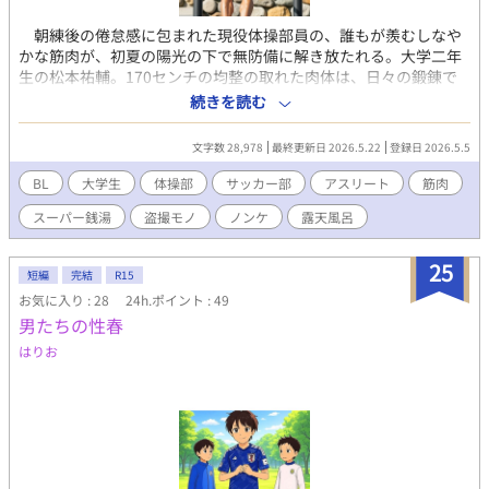
朝練後の倦怠感に包まれた現役体操部員の、誰もが羨むしなや
かな筋肉が、初夏の陽光の下で無防備に解き放たれる。大学二年
生の松本祐輔。170センチの均整の取れた肉体は、日々の鍛錬で
磨き上げられた機能美そのものだ。しかし、彼がリラックスを求
続きを読む
めて訪れたスーパー銭湯には、その若々しい肢体を狙う執拗な
「悪意」が潜んでいた。シャンプー容器に隠されたレンズの存在
文字数 28,978
最終更新日 2026.5.22
登録日 2026.5.5
に気づくことなく、松本は解放感から己の欲望に身を委ねてい
く。 ​ 湿り気を帯びた六月の風が吹き抜ける露天エリア。器械体
BL
大学生
体操部
サッカー部
アスリート
筋肉
操で鍛え抜かれた松本の白い肢体は、湯船の中で驚くほど艶めか
スーパー銭湯
盗撮モノ
ノンケ
露天風呂
しく輝く。普段の厳しい練習や規律から解放されたとき、ノンケ
のアスリートが抱える「底なしの性欲」が、本人の自覚がないま
まに溢れ出してしまう。湯の温もりに昂ぶる股間を、誰に見られ
25
短編
完結
R15
るとも知らずに弄り、無防備な寝顔を晒して微睡む姿。その一挙
お気に入り : 28
24h.ポイント : 49
手一投足が、隠しカメラによって毛穴の一つひとつまで鮮明に記
男たちの性春
録されていく。 ​さらに、その隣りにはもう一人のターゲット、
大学サッカー部のエース・速水周平がいた。一八二センチの逞し
はりお
い長身が、狭い寝湯で無様に身をよじり、屈辱的な快楽に屈して
いく。体操部とサッカー部。対照的な肉体美を持つ二人の現役ア
スリートが、同じ空間でそれぞれの「雄」としての本能を剥き出
しにする。明石の巧妙な手口によって、松本の理性が少しずつ、
しかし確実に崩壊していくプロセスが、逃げ場のない緊張感とと
もに綴られていく。 ​健康的なスポーツマンの皮を脱ぎ捨て、一