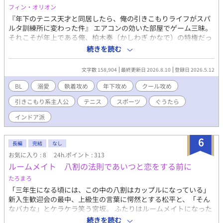
や誰にも止められない衝動となって爆発する。 「陽介のちんこ…
フィン・オリオン
早く欲しい…」 「もう、和穂ぉ…ほんと煽んなって…俺、マジで
『年下のテニス天才と同居したら、俺の引きこもりライフがスパ
余裕ゼロなんだからさ…」 神前で捧げられるのは、純潔と、魂を
ルタ訓練所に変わった件』 エアコンの効いた部屋でゲーム三昧。
分かち合う初契り。 幼馴染という「殻」が壊れるとき、二人の関
それこそが年上である俺、柏木奏（かしわぎ かなで）の特権だっ
係はどこへ向かうのか――。 ～～～～～～～ ＜登場人物＞ ☆橘
たはずだ。なのに、どうして同居人の高校生・千野柊斗（ちの し
続きを読む
和穂（主人公） 【身長】165cm 【体重】56kg 【誕生日】11月28
ゅうと）に生活の主導権を握られているんだ！？ 「またポテトチ
日（いて座） 【血液型】Ａ型 【部活】水泳部 【容姿】黒髪
ップス食べてますね。明日は朝5時半からロードワークです」 彼
文字数 158,904
最終更新日 2026.8.10
登録日 2026.5.12
中性的で整った童顔の美形。 褐色肌で、スリム
は世間から「テニスの天才」とチヤホヤされているくせに、家で
な筋肉質 【性格】真面目で、やや陰キャ。 人見知りが結
は俺の食事に口を出し、スマホを取り上げ、あろうことか俺まで
BL
溺愛
執着攻め
年下攻め
クール攻め
構激しい でも、周りはわりと観察している いろ
強制的にコートへ引きずり出してくる！おまけに俺が他の部員に
いろ気にするタイプ。 陽介と二人だと、よくしゃべる。
引きこもり系主人公
テニス
スポーツ
ぐうたら
アドバイスをした途端、奴の監視の目はさらに厳しくなっ
冷静に見えて天然。 ☆岬陽介 【身長】170cm 【体重】
て……。ちょっと待て、俺はただのインドア派だぞ！生意気な年
インドア派
63kg 【誕生日】8月31日（おとめ座） 【血液型】Ｏ型 【部活】
下アスリートに振り回される、俺の平穏な日常を返してくれ！本
水泳部 【容姿】明るめの茶髪（ほぼ金髪）。 野性的な顔
作は「小説家になろう」でも連载されています。
立ちのイケメン。 褐色肌。水泳部の１年生では一番筋肉
6
長編
完結
なし
質 【性格】典型的陽キャ。お調子者だがすぐテンパる。
お気に入り : 8
24h.ポイント : 313
裏表のない性格で、バカ正直。優しい。 割と脊髄反射で
ルームメイト 八割の法則であいつと恋をする前に
生きてる 恋愛にだけはむちゃくちゃビビり。
〜〜〜〜〜〜〜 ※特殊設定（ふんどし、全裸生活、神事など）を
たろまろ
含みますのでご注意ください！ ～～～～～～～ すでに完結まで執
「三年生になる頃には、この中の八割はカップルになっている」
筆済みですので、最後までお楽しみいただけます！
新入生歓迎会の最中、上級生の言葉に愕然とする松平と、「そん
なバカな」とケラケラ笑う宮坂。 ふたりはルームメイトになった
ばかり。 出会い、寄り添い、すれ違い、なぜか切なくなる。 この
続きを読む