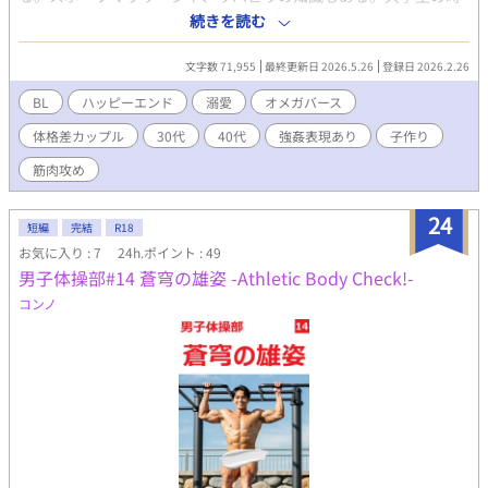
にノンケに恋して振られて以来、一人の方が好きだなと気づきの
続きを読む
んびり一人を謳歌している。MBTIはISFP 身長177cm 体重69kg 定
期的にトレーニングをしていてしまった身体をしている。紹介で
文字数 71,955
最終更新日 2026.5.26
登録日 2026.2.26
きた患者、鷹也に迫られる。鷹也ことはかっこいいなと思いつ
つ、俺なんかに迫るわけないよなと一線を引く。接触の多い人な
BL
ハッピーエンド
溺愛
オメガバース
んだなくらいにすませて鷹也の気持ちに鈍感。ある日、鷹也から
体格差カップル
30代
40代
強姦表現あり
子作り
告白され押し倒されて最後までされてしまうことにより鷹也を意
識し始める。 大井 鷹也（オオイ タカヤ） タチ 40歳 ボディ
筋肉攻め
ビルダー パーソナルトレーナー券プロボディビル選手として大
会に参加し生活している。膝の痛みをきっかけに元カノからの紹
24
介で広の治療院を訪れる。大切な人を守れる強さが欲しいという
短編
完結
R18
きっかけで高校生のころから格闘技とトレーニングを開始する。
お気に入り : 7
24h.ポイント : 49
20代の頃は総合格闘技で活躍していたボディメイクが楽しくなり
男子体操部#14 蒼穹の雄姿 -Athletic Body Check!-
25歳で格闘技は引退した。身長は195cm体重はオフの時に110kg
コンノ
大会時は95kg前後。MBTIはESTP。目の前の相手を大事にしたい
気持ちが強い。性欲が強く、オフの時でも1日1回は抜きたい。オ
フの時は無限で性欲お化け。40になっても衰えずそれをきっかけ
に振られることが毎回。治療を受けていくうちに広に興奮してい
ることに気づく。男相手は初めてで困惑するが下半身が反応する
ことをきっかけに初めての男相手を広に選び迫っていく。