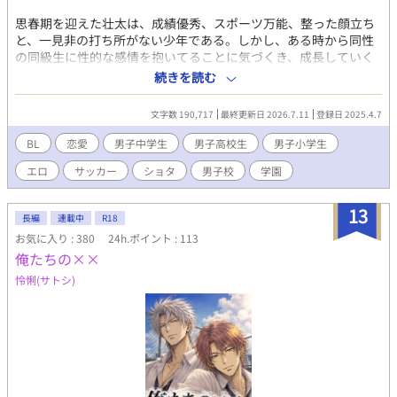
思春期を迎えた壮太は、成績優秀、スポーツ万能、整った顔立ち
と、一見非の打ち所がない少年である。しかし、ある時から同性
の同級生に性的な感情を抱いてることに気づくき、成長していく
につれて様々な歪んだ恋愛や性体験をしていく。 そんな主人公を
続きを読む
題材に、筆者の実体験や周りで起きた出来事をところどころ織り
交ぜながら、同性愛者の少年の恋心や性的欲求、そしてそうした
文字数 190,717
最終更新日 2026.7.11
登録日 2025.4.7
感情を抱いてしまう自分への嫌悪感、葛藤などを描いていきま
す。 非常に拙い文章ですが、もしよければ読んでいただけると幸
BL
恋愛
男子中学生
男子高校生
男子小学生
いです。また、一部、主に男性器に関わる生々しい描写も出てき
エロ
サッカー
ショタ
男子校
学園
ますがご容赦ください。 ※男性器や性的な描写が多めの話にはタ
イトルに★をつけています。また、少し過激な描写があるものに
は★★、★★★をつけています。逆にそういうのが好きな方はそ
13
長編
連載中
R18
こだけでも読んでください笑 この話では男性の同性愛者の少年時
お気に入り : 380
24h.ポイント : 113
代にフォーカスし、結構リアルな感情やエピソードを自身の少年
俺たちの××
期を思い出しながら描いているつもりです。 同性愛者の方で「共
感した」とか、「自分はこうだった」とか、そういうのがあれば
怜悧(サトシ)
コメントもらえると嬉しいです。 また、女性や異性愛者の男性の
方もぜひ読んでいただけると嬉しいです。 ※完結済ですが不定期
で、小エピソードを追加していきます