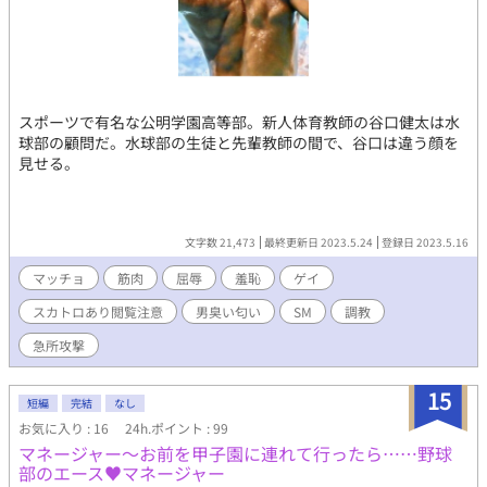
スポーツで有名な公明学園高等部。新人体育教師の谷口健太は水
球部の顧問だ。水球部の生徒と先輩教師の間で、谷口は違う顔を
見せる。
文字数 21,473
最終更新日 2023.5.24
登録日 2023.5.16
マッチョ
筋肉
屈辱
羞恥
ゲイ
スカトロあり閲覧注意
男臭い匂い
SM
調教
急所攻撃
15
短編
完結
なし
お気に入り : 16
24h.ポイント : 99
マネージャー～お前を甲子園に連れて行ったら……野球
部のエース♥マネージャー