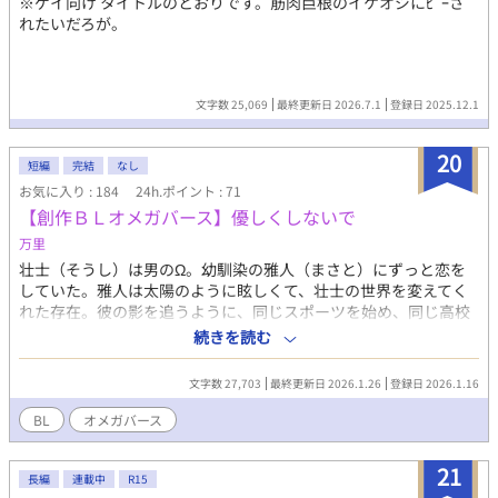
※ゲイ向け タイトルのとおりです。筋肉巨根のイケオジにﾋﾟｰさ
うま）地味男に見える隠れ最強。 榎本晴臣（えのもと・はるお
れたいだろが。
み）依央の幼馴染でツッコミ役。 白石千紘（しらいし・ちひろ）
花の生徒会の清楚系先輩姫。 黒瀬陸斗（くろせ・りくと）スポー
ツ万能男子。 篠宮怜央（しのみや・れお）成績トップの優等生。
鷹宮蓮（たかみや・れん）校内王子枠。 ■AI活用 ・表紙（AIイラ
文字数 25,069
最終更新日 2026.7.1
登録日 2025.12.1
スト） ・会話テンポ＆文章校正 ・タイトル/名前/タグ案 ■タグ
BL / 男子校 / 姫受け / 隠れ最強攻め / 青春BL / 学園BL ラブコメ / 焦
20
れ甘 / 両片思い /ポンコツ受け / 無自覚攻め / 幼馴染 ■その他 全年
短編
完結
なし
齢対象。
お気に入り : 184
24h.ポイント : 71
【創作ＢＬオメガバース】優しくしないで
万里
壮士（そうし）は男のΩ。幼馴染の雅人（まさと）にずっと恋を
していた。雅人は太陽のように眩しくて、壮士の世界を変えてく
れた存在。彼の影を追うように、同じスポーツを始め、同じ高校
に進学し、ずっと傍にいた。 しかし、壮士のヒートのせいで、雅
続きを読む
人も充てられて発情してしまう。壮士は必死に項を守り、番にな
ることを拒む。好きだからこそ、こんな形では結ばれたくなかっ
文字数 27,703
最終更新日 2026.1.26
登録日 2026.1.16
た。壮士は彼の幸せを願って別の大学へ進学する。 新しい環境で
出会ったのは、α・晴臣（はるおみ）。彼もまた、忘れられない人
BL
オメガバース
がいるという。 互いに“好きな人”を抱えたまま始まる関係。心の
隙間を埋め合うふたり。けれど、偽りのはずだったその関係に、
21
いつしか本物の感情が芽生えていく？
長編
連載中
R15