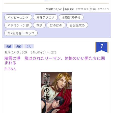
気持ちって……なに？ 関東のある県に位置する私立徳院学園。こ
こは全寮制の進学校であり、スポーツ名門高校としてもとても有
文字数 30,548
最終更新日 2026.8.9
登録日 2026.8.3
名だ。大学進学や部活動に専念したい普通科の生徒も多数入寮し
ている。 モットーは『共同生活を営む中で、自立心と仲間を大切
ハッピーエンド
青春ラブコメ
全寮制男子校
にする心を育む』 中学時代に人間関係で失敗した松平は、不安を
バドミントン部
救済
ほのぼの
お世話攻め
抱えたまま己があてがわれた部屋をノックした。 ルームメイト・
宮坂春紀とうまくやっていけるだろうか……。 松平×宮坂 のふ
第2回青春BLカップ
たりで織りなす青春ドタバタラブコメです！
7
長編
完結
なし
お気に入り : 509
24h.ポイント : 276
精霊の港 飛ばされたリーマン、体格のいい男たちに囲
まれる
かざみん