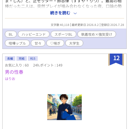
ま・じん）と、正セッター・鈴谷律（すずや・りつ）。最高の相
棒だった二人は、突然プレイが噛み合わなくなった夜、口論の勢
いで一線を越える。翌日、嘘のように復調した二人は、身体も心
続きを読む
も結ばれたから強くなれたと確信する。甘すぎる「調整」を重
ね、恋まで勝負にしていく二人。ところが短期強化合宿で別々の
文字数 40,118
最終更新日 2026.8.2
登録日 2026.7.28
チームに分けられ、その特別な関係が大きく揺らぎ始める。 ■一
言コメント 最高のお前を、もっと見せろ。相棒同士のエロ甘スポ
BL
ハッピーエンド
スポーツBL
執着攻め×強気受け
ーツBL。 ■ タグ BL / R18 / 大学生 / スポーツBL / 男子バレー / 執
喧嘩ップル
甘々
♡喘ぎ
大学生
着攻め×強気受け / 親友 / 喧嘩ップル / 甘々 / ハッピーエンド / ♡
喘ぎ ■AI活用 ・表紙（AIイラスト） ・会話テンポ＆文章校正 ・
タイトル/名前/タグ案 ■作者コメント 成人向け（R15寄り）
12
長編
完結
R15
お気に入り : 60
24h.ポイント : 149
男の性春
はりお