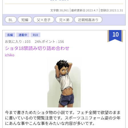
タ。ストーリー性０。エロ中心。 メスガキ感はあんまり出せてな
いかも。 一話2000文字くらい。続きの更新未定。 ＜キャラクタ
文字数 38,061
最終更新日 2023.4.7
登録日 2023.1.31
ー覚え書＞ ●お父さん(※名前未定)： 会社員。妻に逃げられ、仕
事に熱中して気を紛らわせたが、ある日気持ちがぽっきり折れて
BL
短編
父×息子
兄×弟
近親相姦あり
息子を犯す。 ●和雅（かずまさ）： 兄。高校生。スポーツをして
いる。両親に愛を与えてもらえなくなり、弟に依存。弟の色気に
10
負けて弟の初めてを奪う。 ●昂紀（こうき）： 弟。僕。小学○年
長編
連載中
R18
生。ホモでメスガキな自覚あり。父と兄とするセックスはスキン
お気に入り : 103
24h.ポイント : 156
シップの延長で、禁忌感は感じていない。セックスは知識より先
ショタ18禁読み切り詰め合わせ
に身体で覚えてしまった。
ichiko
今まで書きためたショタ物の小説です。フェチ全開で欲望のまま
に書いているので閲覧注意です。スポーツユニフォーム姿の少年
にあんな事やこんな事をみたいな内容が多いです。