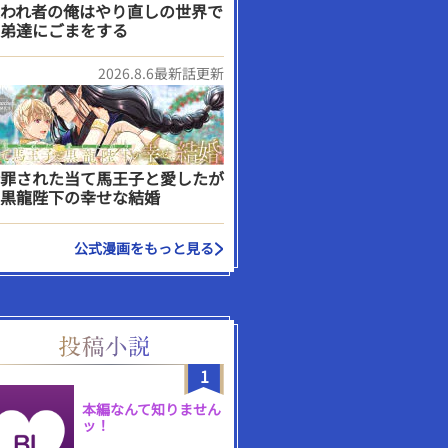
われ者の俺はやり直しの世界で
弟達にごまをする
2026.8.6最新話更新
罪された当て馬王子と愛したが
黒龍陛下の幸せな結婚
公式漫画をもっと見る
1
本編なんて知りません
ッ！