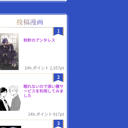
1
秒針のアンタレス
24h.ポイント 2,357pt
2
眠れないので添い寝サ
ービスを利用してみま
した
24h.ポイント 917pt
3