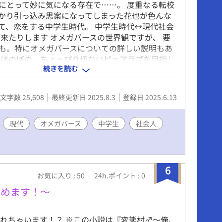
にとって妙に気になる存在で……。 度重なる転校
かり引っ込み思案になってしまった花也が色んな
て、恋をする中学生時代。 中学生時代↔︎現代社会
り来たりします オメガバースの世界観ですが、 要
も。特にオメガバースについての詳しい説明もあ
 ほのぼの、ちょっぴり切ないピュアラブを目指し
続きを読む
 ※99.9％はピュアでできています。 ※兄からの激
りますが近親ちょめちょめはありませんのでご安
。あるいはご期待に添えず申し訳ありません。 ※
文字数 25,608
最終更新日 2025.8.3
登録日 2025.6.13
R的内容ありますので、念のためR設定してありま
全然すけべはありません。
現代
オメガバース
中学生
社会人
6
お気に入り : 50
24h.ポイント : 0
やめます！〜
れちゃいます！？ ※この小説は『変態村♂〜俺、