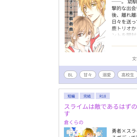
──。 幼
撃的な出会
後、離れ離
日々を送っ
鹿トリオか
ントを開封
の、甘くて
糖分多め。
編〜大学生
文
ので、苦手
記はしてお
BL
甘々
溺愛
完結済み作
高校生
❥本編完結
ます。
短編
完結
R18
スライムは敵であるはず
す
倉くらの
勇者×スラ