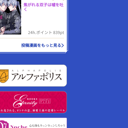
焦がれる双子は嘘を吐
く
24h.ポイント 839pt
投稿漫画をもっと見る