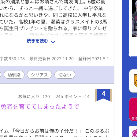
馴染の瀬菜と悠斗はお隣さんで親友同士。6歳の衝
いから、ずっと一緒に過ごしてきた。 中学卒業
れになるかと思いきや、同じ高校に入学し平凡な
ていた。高校1年の夏、瀬菜はクラスメイトの3馬
ら誕生日プレゼントを贈られる。家に帰りプレゼ
すると──。 爽やかイケメン王子と平凡？鈍感君
続きを読む
ちょっぴり切ない物語。 イチャイチャ甘々溺愛で
 ラブコメ、ほのぼの、シリアスもあり。 高校生
編の長編となります。 ❥表現が露骨なものが多い
字数 950,478
最終更新日 2022.11.20
登録日 2021.5.1
な方はお控えください。 ❥ページにR18などの表
りませんので、ご注意ください。 ❥ほかサイトで
品を、大幅に加筆修正した改稿版とりなります。
幼馴染
シリアス
切ない
後の番外編は、アルファポリス様のみで掲載して
4
お気に入り : 120
24h.ポイント : 14
の勇者を育ててしまったようで
イム 「今日からお前は俺の子分だ！」 このぷるぷ