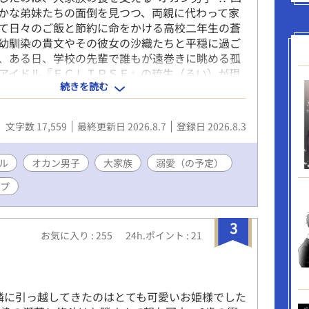
かな弟妹たちの面倒を見つつ、両親に代わって家
て日々のご飯と節約に命をかける高校二年生の蒼
幼馴染の貴文やその彼女の沙織たちと平穏に過ご
、ある日、学校の先輩で誰もが遠巻きに眺める孤
アイドル『ＥＣＬＩＰＳＥ』の琉生（るい）が現
続きを読む
俺は、あんたが作るご飯がないと、明日もステージ
がないんだ」 どこか寂し気に告げる琉生に懇願さ
の家政夫を引き受けることに。 トップアイドルの
文字数 17,559
最終更新日 2026.8.7
登録日 2026.8.3
ての生活の日々。蒼は、琉生と共に過ごしていく
ての恋に落ちていく。そんな蒼は、琉生にも言え
あった。 蒼の恋と未来の行方は？ 琉生はそれに
ル
オカン男子
大家族
溺愛（の予定）
のか？ 孤独な星をすくったオカン男子が、初めて
ップ
に向き合う、優しくてちょっぴり切ないアットホ
トーリー。 8/3のみ12時更新。～8/9まで21時更
～12時になります。
3
お気に入り : 255
24h.ポイント : 21
隣に引っ越してきたのはとても可愛いお姫様でした