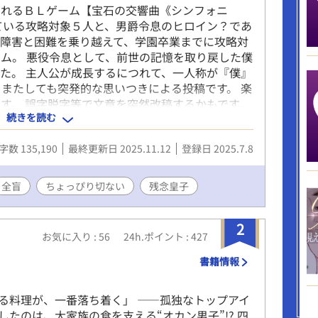
られるＢＬゲーム【宝石の交響曲《シンフォニ
ている攻略対象５人と、男爵令息のヒロイン？であ
障害と困難を乗り越えて、学園卒業までに攻略対
ム。 悪役令息として、前世の記憶を取り戻した僕
た。 主人公が成長するにつれて、一人称が『僕』
 またしても突発的な思いつきによる投稿です。 楽
す。 誤字脱字等で文章を突然改稿するかもです。
続きを読む
がたいです。 2025.7.31 本編完結しました。
025.8.4 加筆修正しました。 2025.11.7 番外編追
字数 135,190
最終更新日 2025.11.12
登録日 2025.7.8
番外編追加分完結しました。 第13回ＢＬ大賞で奨励賞を
方、投票してくださった方、本当に、本当にありが
1 ムーンライトノベル様に投稿しました。細かい箇所は
全盲
ちょっぴり切ない
残念皇子
スとは多少内容が変わっています。
2
お気に入り : 56
24h.ポイント : 427
書籍情報
る料理が、一番落ち着く」 ――孤独なトップアイ
したのは、大家族の食を支える“オカン男子”!? 四