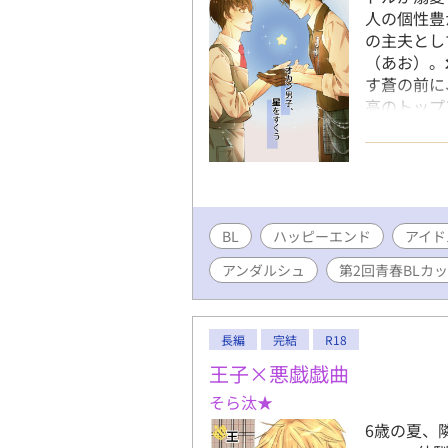
人の個性豊
の主夫とし
（あお）。
す蒼の前に
高のトップ
れる。 「
で笑う自信
れ、蒼は彼
家政夫とし
内に、初め
BL
ハッピーエンド
ない悩みが
アイド
どう応える
アンダルシュ
第2回青春BLカ
の恋と未来
ーム・ラブス
新。8/10
長編
完結
R18
王子×悪戯戯曲
そら汰★
6歳の夏、