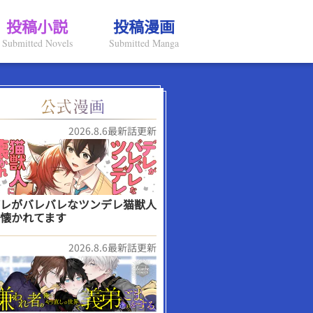
投稿小説
投稿漫画
Submitted Novels
Submitted Manga
2026.8.6最新話更新
レがバレバレなツンデレ猫獣人
懐かれてます
2026.8.6最新話更新