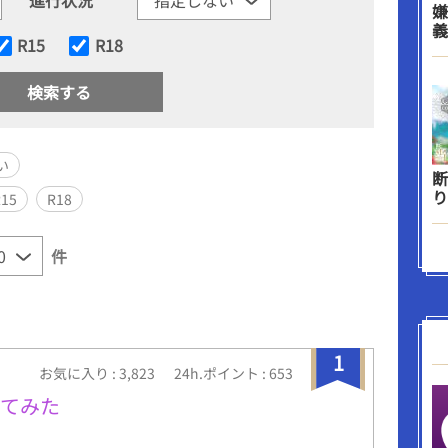
嫌
義
R15
R18
い
断
り
R15
R18
件
1
お気に入り : 3,823
24h.ポイント : 653
ってみた