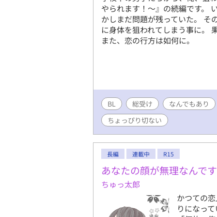
やられます！〜』の続編です。 
かしまだ問題が残っていた。 そ
に身体を狙われてしまう事に。 
また、恋の行方は如何に。
BL
総受け
なんでもあり
ちょっぴり切ない
長編
連載中
R15
あなたの顔が無理なんで
ちゅっ太郎
かつての恋
りになって