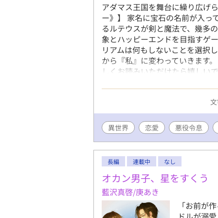
アダマス王国を舞台に繰り広げ
ー》】 家名に宝石の名前が入っ
るルテウスが剣と魔法で、幾多の
象とハッピーエンドを目指すゲー
リアムは何もしないことを選択し
から『私』に変わっていきます。
しくお読みいただけたら嬉しいで
誤字脱字のご報告をいただけるとあり
2025.8.2 番外編完結しました。 2
文
加しました。 2025.11.12 
賜りました。お読みくださった
とうございます。 2026.1.1
異世界
恋愛
悪役令息
改稿しているので、アルファポリ
長編
連載中
なし
オカン男子、星をすくう
藍沢真啓/庚あき
「お前が作
ドルが溺愛