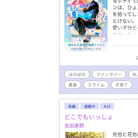
るボディで
ンは、ひょ
を拾ってし
とけない。
愛い子分と
始まった！
ことが判明
ていかなけ
た少年が、
攻めの成長
なれる）の
ほのぼの
ファンタジー
ピーエンド
BL
勇者
スライム
子育て
長編
連載中
R18
どこでもいっしょ
吉田美野
光也と花也