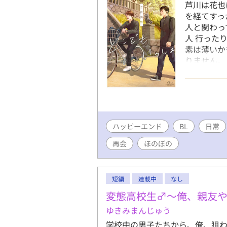
芦川は花也
を経てすっ
人と関わっ
人 行った
素は薄いか
りません。
ています。
重感情はあ
心ください
将来的には
すが、まだ
ハッピーエンド
BL
日常
再会
ほのぼの
短編
連載中
なし
変態高校生♂〜俺、親友
ゆきみまんじゅう
学校中の男子たちから、俺、狙わ