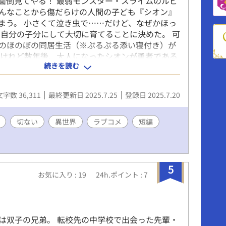
面倒見てやる！ 最弱モンスター・スライムのルピ
んなことから傷だらけの人間の子ども『シオン』
まう。 小さくて泣き虫で……だけど、なぜかほっ
 自分の子分にして大切に育てることに決めた。 可
のほのぼの同居生活（※ぷるぷる添い寝付き）が
 けれど数年後、大人になったシオンが勇者である
続きを読む
する。 勇者は敵。見つけたら魔王のところに連れ
ればならない。 だけどーーー。 “子分”として拾っ
いつの間にか“俺の全部”になっていた。 R部分は
文字数 36,311
最終更新日 2025.7.25
登録日 2025.7.20
後。 勇者（成長した攻め）×スライム（人間姿に
ほのぼのでちょっぴり切ないラブコメディ。 ハッ
。
切ない
異世界
ラブコメ
短編
5
お気に入り : 19
24h.ポイント : 7
は双子の兄弟。 転校先の中学校で出会った先輩・