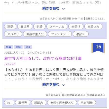
士」という仕事だった。愛に鈍感、お仕事一直線なノエル（受）
に、目を離せないと構い溺愛するスパダリ達（攻）。総受け・総
続きを読む
愛され・逆ハーのBLファンタジー☆☆☆ 以下あらすじ↓ 「ママ
はね、本当はこの世界の人間じゃないの。異世界から来たの。そ
文字数 217,340
最終更新日 2026.7.23
登録日 2025.1.11
こは魔術なんてものはなくて、ニホンという国で暮らしていたん
だよ…」 小さい頃、死んだ母から繰り返し聞いた異世界転移のお
溺愛
異世界
執着
逆ハーレム
総受け
総愛され
話…ノエル・リンデジャックの母、楠木カレンは、20歳の時に、
スパダリ
素直な主人公
ファンタジー
濃密BL
突然この国に迷い込んだ転移者で、聖女だった。異世界から偶然
転移した者は、特別な力を有する聖女や聖人として保護され重用
される。しかし、カレンは聖女として保護され管理される生活を
16
短編
完結
R18
厭い、魔物討伐中に起こった事故で自身を死んだと見せかけ、王
お気に入り : 19
24h.ポイント : 63
家から逃れ人知れず男の子（ノエル）を出産した。聖女の息子で
異世界人を回収して、改修する簡単なお仕事
あることは秘匿とし、母の死の謎を解くためノエルが選んだ職業
は『男娼』と蔑まれることもある魔物討伐部隊の『治療士』だっ
ハシバミ
た。長年離島で暮らし、世間知らずな新人治療士ノエルをほっと
【あらすじ】 とある世界にはよく異世界人が迷い込む。彼らを使
けないとばかりに、構い、溺愛する魔術騎士や魔術士たち…鈍感
ってビジネスだ！ 良い感じに調教してお仕事斡旋として売り飛ば
受け。受けを溺愛するスパダリ。 ※総受け※総愛され※逆ハーレ
してしまおう！ ※異世界にかこつけて、あんまり倫理はありませ
ム※溺愛※執着※複数プレイあり※職業としての性行為もありま
ん。 ・睡眠姦 ・三人称神の視点に挑戦したものです ・♡、濁点
続きを読む
す※魔物討伐や陰謀により一部暴力的な描写もあります※前述し
要素有 ・設定はゆるゆるです
たキーワードに地雷がある方はご注意ください
文字数 9,298
最終更新日 2026.5.3
登録日 2026.5.3
BL
異世界
睡眠姦
無理矢理表現あり
乳首開発