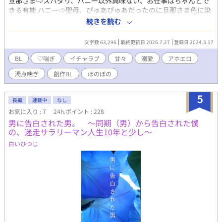
旦那さま⇨スパダリ、ハニー以外興味ない、お仕事はちゃんとで
きる有能 ハニー⇨聖母、ぴゅあぴゅあだったのに旦那さま色に染
められている、束縛されている自覚は無い、太陽 サブタイトルは
続きを読む
『こんな嫁が欲しい』です。 今からでもスパダリになれますか？
文字数 63,296
最終更新日 2026.7.27
登録日 2024.3.17
BL
♡喘ぎ
イチャラブ
甘々
溺愛
アホエロ
濁点喘ぎ
創作BL
ほのぼの
5
長編
連載中
なし
お気に入り : 7
24h.ポイント : 228
男に告白された男。 ～同期（男）から告白された僕
の、迷走サラリーマン人生10年と少し～
白いひつじ