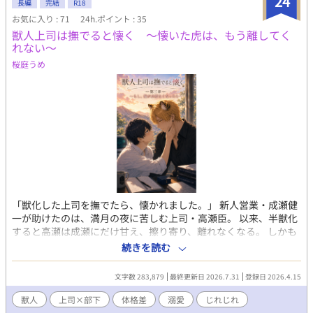
24
長編
完結
R18
お気に入り : 71
24h.ポイント : 35
獣人上司は撫でると懐く 〜懐いた虎は、もう離してく
れない〜
桜庭うめ
「獣化した上司を撫でたら、懐かれました。」 新人営業・成瀬健
一が助けたのは、満月の夜に苦しむ上司・高瀬臣。 以来、半獣化
すると高瀬は成瀬にだけ甘え、擦り寄り、離れなくなる。 しかも
昼間は、営業エースで色気だだ漏れの完璧上司。 撫でる、懐く、
続きを読む
嫉妬する、独占する。 そんな関係から始まった二人は、やがて恋
人となった。 クリスマスの夜、高瀬は完全に虎へと変貌してしま
文字数 283,879
最終更新日 2026.7.31
登録日 2026.4.15
う。 家族の愛と願いを受け止めながら、二人は絆を深め、共に暮
らし始める。 しかし――。 「懐いているだけなのか、本当に愛し
獣人
上司×部下
体格差
溺愛
じれじれ
ているのか」 その答えを知るため、高瀬は成瀬と離れ、研究所で