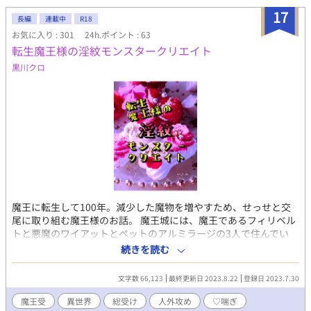
17
長編
連載中
R18
お気に入り : 301
24h.ポイント : 63
転生魔王様の淫紋モンスタークリエイト
黒川クロ
魔王に転生して100年。減少した魔物を増やすため、せっせと交
尾に取り組む魔王様のお話。 魔王城には、魔王であるフィリベル
トと悪魔のワイアットとペットのアルミラージの3人で住んでい
て、魔界を統治するためお仕事をしっかりとこなす日々。そのお
続きを読む
仕事の一環として、魔王様にはモンスタークリエイトという繁殖
のお仕事が課せられている。これは特殊な身体をしている魔王様
文字数 66,123
最終更新日 2023.8.22
登録日 2023.7.30
にしかできないお仕事！ 気持ちいいこと大好きなポジティブ魔王
様のエッチな日常。 ※魔王様総受け ※異種姦、♡喘ぎ、アホエ
魔王受
異世界
総受け
人外攻め
♡喘ぎ