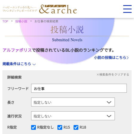
TOP
投稿小説
お仕事の検索結果
Submitted Novels
アルファポリス
で投稿されているBL小説のランキングです。
小説の投稿はこちら
掲載条件はこちら
×検索条件をクリアする
詳細検索
フリーワード
長さ
進行状況
R指定
R指定なし
R15
R18