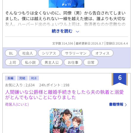
そんなつもりは全くないのに、同僚（男）から告白されてしまい
ました。僕には越えられない一線を越えた彼は、誰よりも大切な
友人。ハーバード出のちょいワル上司は、救済者なのか恋敵なの
か。会社帰りの居酒屋で、その日一日の愚痴をビールで流し込ん
続きを読む
でいた新人時代から、いつも隣にいて、静かに笑っていた彼を探
し求め僕は彷徨う。男を抱くことはできても、惚れ抜く純粋さに
文字数 314,596
最終更新日 2026.8.7
登録日 2026.4.4
欠ける上司。男を抱けるほど、自由に欲を持てない彼。やがて訪
れる上司との夜、明かされる過去。そして米国赴任によって変化
BL
社会人
シリアス
サラリーマン
オフィス
してゆく彼。僕の知らない時が、僕の知らない彼を作っていく。
上司
私小説
男主人公
お仕事
日常
彼の思いを受け容れられないけれど、友人としての彼を手放すこ
とが出来ないまま続く葛藤の日々。 ※こちらは、FC２にて2005
年~2015年に公開したブログに基づいています。このため、本文
6
長編
完結
R18
中に登場する施設・出来事などはすべて、公開当時の情報となっ
お気に入り : 2,634
24h.ポイント : 198
ております。ある方にとっては懐かしく、ある方にとっては平成
人間嫌いな公爵様と離婚手続きをしたら夫の執着と溺愛
レトロな部分もあるかと思いますが、ご了承ください。
がとんでもないことになりました
荷居人(にいと)
書籍情報