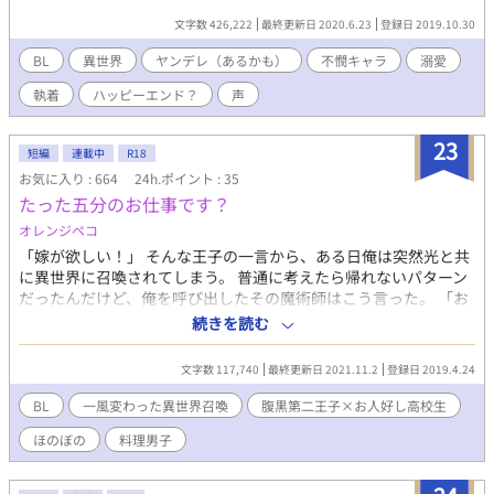
て！ R指定二十歳だから、妙にエロエロエロ魔神系のムービー入
文字数 426,222
最終更新日 2020.6.23
登録日 2019.10.30
るし？ なんで、主人公にも関係ないファンサービスムービーが俺
の役がヤラレちゃうとこなの？馬鹿なの？ ……でもちゃんとお仕
BL
異世界
ヤンデレ（あるかも）
不憫キャラ
溺愛
事は全力でやっって、ようやく収録もおわり帰り道。 あれ？
執着
ハッピーエンド？
声
俺……死んだみたい。 なんか手違い？らしくて……。転生させて
くれました。 神様の勘違い？からかよくわからないけど……転生
場所がココって！ 馬鹿なの？ なんでよ！ せめて、役を変更してよ
23
短編
連載中
R18
ーーーーー！ 自分の最低サイアクなフラグをバッキバッキに折っ
お気に入り : 664
24h.ポイント : 35
て、幸せ異世界ライフを手に入れられるのかは、本人しだいです
たった五分のお仕事です？
ねえ。 がんばれ！未来は君の手に？ っていうお話です。
オレンジペコ
「嫁が欲しい！」 そんな王子の一言から、ある日俺は突然光と共
に異世界に召喚されてしまう。 普通に考えたら帰れないパターン
だったんだけど、俺を呼び出したその魔術師はこう言った。 「お
時間は取らせません！あちらでの時間はたったの五分！こちらで
続きを読む
の時間は約五日！それが過ぎたらちゃんと帰れますので！」 ええ
っ？！そんな異世界召喚初めて聞いたんだけど？！ これは異世界
文字数 117,740
最終更新日 2021.11.2
登録日 2019.4.24
に呼び出されて王子と友情を温め、気づけばしっかり絡めとられ
ていた俺の話。
BL
一風変わった異世界召喚
腹黒第二王子×お人好し高校生
ほのぼの
料理男子