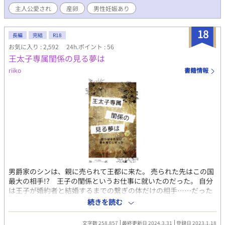
ロ、男性妊娠、産卵、腹ボテ等を含みます。苦手な方は回避をお
主人公愛され
産卵
男性妊娠あり
願いします。 ※R18の話には★が付きます。 ※異世界転生設定は
後々に活きてくるので最初は気にせずどうぞ。
18
長編
完結
R18
お気に入り : 2,592
24h.ポイント : 56
王太子専属閨係の見る夢は
riiko
書籍情報
男爵家のシンは、親に売られて王都に来た。 売られた先はこの国
最大の相手!? 王子の閨係というお仕事に就いたのだった。 自分
は王子が婚約者と結婚するまでの繋ぎの体だけの相手……だった
はずなのに、閨係なのに一向に抱いてもらえない。そして王子に
続きを読む
どんどん惹かれる自分に戸惑う。夢を見てはいけない。相手はこ
の国の王太子、自分はただの男娼。 それなのに、夢を見てしまっ
文字数 258,857
最終更新日 2024.3.31
登録日 2023.1.18