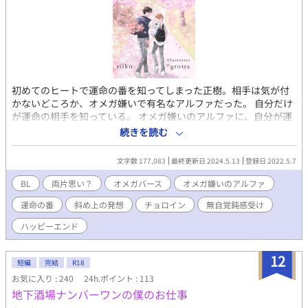
初めてのヒートで運命の番を知ってしまった正樹。相手は気が付
かないどころか、オメガ嫌いで有名なアルファだった。 自分だけ
が運命の相手を知っている。 オメガ嫌いのアルファに、自分が運
命の番だとバレたら大変なことになる！？ 幻滅されたくないけ
続きを読む
ど近くにいたい。 運命を悟られないために、斜め上の努力をする
鈍感オメガの物語。 オメガ嫌い御曹司α×ベータとして育った平
文字数 177,083
最終更新日 2024.5.13
登録日 2022.5.7
凡Ω 『運命を知っているアルファ』というアルファ側のお話もあ
ります、アルファ側の思考を見たい時はそちらも合わせてお楽し
BL
両片思い？
オメガバース
オメガ嫌いのアルファ
みくださいませ。 どちらかを先に読むことでお話は全てネタバレ
運命の番
斜め上の発想
チョロイン
無自覚鈍感受け
になりますので、先にお好みの視点（オメガ側orアルファ側）を
お選びくださいませ。片方だけでも物語は分かるようになってお
ハッピーエンド
ります。 性描写が入るシーンは ※マークをタイトルにつけます、
ご注意くださいませ。 物語、お楽しみいただけたら幸いです。 コ
12
メント欄ネタバレ全解除につき、物語の展開を知りたくない方は
短編
完結
R18
ご注意くださいませ。 表紙のイラストはデビュー同期の「派遣Ω
お気に入り : 240
24h.ポイント : 113
は社長の抱き枕～エリートαを寝かしつけるお仕事～」著者grotta
地下酒場ナンバーワンの僕のお仕事
さんに描いていただきました！