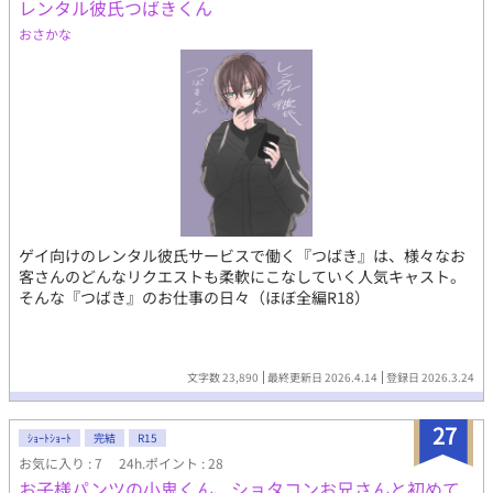
レンタル彼氏つばきくん
出せない病を抱える陶芸家Dom(33歳)×満たされ不足のイケメン
Sub(27歳) 【注意・その他】 ・Dom/Subユニバースで、独自設
おさかな
定、独自解釈を含みます。 ・お仕事要素部分は雰囲気で、ふんわ
りと読んでいただけると幸いです。 ・サブタイトルに * →プレイ
シーン＆R18シーンあり。 ・サブタイトルに # →残酷描写あり(そ
んな重くありません)。 ・約24万字、本編全65話（完結済）。今
後番外編を追加予定です。 ・ムーンライトノベルスさんにも投稿
しています。
ゲイ向けのレンタル彼氏サービスで働く『つばき』は、様々なお
客さんのどんなリクエストも柔軟にこなしていく人気キャスト。
そんな『つばき』のお仕事の日々（ほぼ全編R18）
文字数 23,890
最終更新日 2026.4.14
登録日 2026.3.24
27
ｼｮｰﾄｼｮｰﾄ
完結
R15
お気に入り : 7
24h.ポイント : 28
お子様パンツの小鬼くん、ショタコンお兄さんと初めて