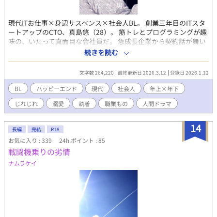
現代ITお仕事×身辺サスペンス×社会人BL。 創業三年目のITスタ
ートアップのCTO、真島悠（28）。 筋トレとプログラミングが趣
味の、いたって真面目な会社員だ。 急成長企業から契約話が舞い
込む。 現れたイケメン社長は、優秀で礼儀正しい――のだが、や
続きを読む
たらと距離が近くて戸惑った。 契約が動き出した頃から、真島の
身辺では付きまといめいたトラブルが続発する。 頼むから、普通
文字数 264,220
最終更新日 2026.3.12
登録日 2026.1.12
に仕事をさせてくれ。 おしごとと生活を守りたい社会人が、恋と
不穏に巻き込まれていく――。 全60話完結予定／毎日18時更新
BL
ハッピーエンド
現代
社会人
年上×年下
※ハッピーエンド ※一部シリアス・暴力描写あり ※R-18は終盤
じれじれ
溺愛
執着
職業もの
人間ドラマ
※カプ固定／主人公受
14
長編
完結
R18
お気に入り : 339
24h.ポイント : 85
戦闘機乗りの劣情
ナムラケイ