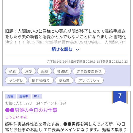
旧題：人間嫌いの公爵様との契約期間が終了したので離婚手続き
をしたら夫の執着と溺愛がとんでもないことになりました 書籍化
決定！！！ 第12回BL大賞奨励賞作品2025/3/2完結。 人間嫌いと
言われた公爵様に嫁いで3年。最初こそどうなるかと思ったものの
続きを読む
自分としては公爵の妻として努力してきたつもりだ。 男同士でも
結婚できる時代とはいえ、その同性愛結婚の先駆けの1人にされた
文字数 143,564
最終更新日 2026.5.18
登録日 2023.12.23
僕。なんてことを言いつつも、嫌々嫁いだわけじゃなくて僕は運
良く好きになった人に嫁いだので政略結婚万歳と今でも思ってい
執着
溺愛
束縛
独占欲
ざまあ要素あり
る。 だけど相手は人嫌いの公爵様。初夜なんて必要なことを一方
ヤンデレ
同性婚有り
奨励賞
アンダルシュ
的に話されただけで、翌日にどころかその日にお仕事に行ってし
まうような人だ。だから使用人にも舐められるし、割と肩身は狭
かった。 いくら惚れた相手と結婚できてもこれが毎日では参って
7
短編
連載中
R18
しまう。だから自分から少しでも過ごしやすい日々を送るために
お気に入り : 278
24h.ポイント : 184
そんな夫に提案したのだ。 三年間白い結婚を続けたら必ず離婚す
●●男優の今日のお仕事
るから、三年間仕事でどうしても時間が取れない日を除いて毎日
公爵様と関わる時間がほしいと。 どんなに人嫌いでも約束は守っ
こうらい ゆあ
てくれる人だと知っていたからできた提案だ。この契約のおかげ
趣味件実益件性欲を満たす為、●●男優を楽しんでいる新一の日
で毎日辛くても頑張れた。 しかし、そんな毎日も今日で終わり。
常とお仕事のお話し エロ要素がメインになります。 短編の集まり
これからは好きな人から離れた生活になるのは残念なものの、同