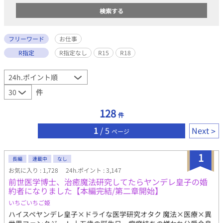
フリーワード
お仕事
R指定
R指定なし
R15
R18
件
128
件
1
/ 5
Next
ページ
1
長編
連載中
なし
お気に入り : 1,728
24h.ポイント : 3,147
前世医学博士、治癒魔法研究してたらヤンデレ皇子の婚
約者になりました【本編完結/第二章開始】
いちごいちご姫
ハイスペヤンデレ皇子×ドライな医学研究オタク 魔法×医療×異