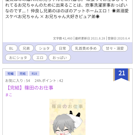
れてるお兄ちゃんのために出来ることは、炊事洗濯家事おっぱい
なのです...！ 仲良し兄弟のほのぼのアットホームエロ！ ☀️弟溺愛
スケベお兄ちゃん × お兄ちゃん大好きピュア弟☀️
文字数 42,460
最終更新日 2021.8.28
登録日 2020.6.4
BL
兄弟
ショタ
日常
乳首責め多め
甘々・溺愛
おにショタ
エロ
おっぱい
21
短編
完結
R18
お気に入り : 54
24h.ポイント : 42
【完結】篠田のお仕事
まこ