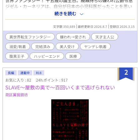
世界ファンタジー！ 十五歳の誕生日。癇癪持ちの嫌われ公爵令息
ジゼル・カーネリアは、自分が日本の小児科医だったことを思い
出す。 前世では大学病院で研究へ没頭し、過労の果てに死亡。そ
続きを読む
して転生した先は――横領、裏金、闇商売。数々の悪事で恐れら
れる“帝国最悪の貴族”カーネリア家だった。 家族にも使用人にも
文字数 350,689
最終更新日 2026.8.7
登録日 2026.3.15
腫れ物扱いされる厄介者。取り柄は美しい容姿だけ。いずれは厄
介払い同然に、どこかの貴族へ第二夫人として嫁がされる運命だ
異世界転生ファンタジー
嫌われ→愛され
天才主人公
った。 だがジゼルは、嫌われ者という立場を逆手に取り、自室へ
溺愛/執着
完結済み
美人受け
ヤンデレ執着
引きこもって治癒魔法研究を始める。その画期的な研究成果は、
やがて帝国中を巻き込み、多くの人々の運命を変えていく。 そし
腹黒王子
ハッピーエンド
医療
てなぜか、彼へ異常な執着を向ける男たちまで現れ始めて……？
「君が十八歳になったら、すぐに結婚しよう」 「お前は生涯、兄
2
の隣で過ごしなさい」 「君が自由でいられるなら、僕はどうなっ
長編
連載中
R18
てもいい」 ジゼルを手に入れようと奔走する男達、教会の陰謀、
お気に入り : 82
24h.ポイント : 917
謎の感染症。前世の医学知識と治癒魔法を武器に、ジゼルは帝国
SLAVE～屋敷の奥で～百回いくまで逃げられない
の医療と己の運命を変えていく。 【第二部】 帝国の常識を覆す事
荷区翼我鎮坊
件を解決し、第一皇子カイラスとの婚約も決まったジゼル。カー
ネリア家の名誉も回復し、ようやく平穏な日々が訪れる――はず
だった。 「忙しい！ とにかく時間がない！！」 診療所、アカデ
ミー、医療改革、研究、そして皇太子妃教育。カイラスとの甘い
婚約生活どころか、ゆっくり会う時間すらない。側妃の座を狙う
貴族たちの思惑や新聞社の誹謗中傷にも振り回され、慌ただしい
毎日を送っていた。 「すごーい、お仕事熱心なんですね。僕だっ
たらカイラス様より優先することなんてないけどな」 そんなな