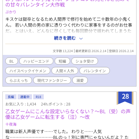
の甘々バレンタイン大作戦
ぷかり
キスケは獄卒となるため人間界で修行を始めて二十数年の小鬼く
ん。 若い人間の男の家に憑りつく代わりに家事をするのがお仕事
だ。 とはいえ、どんなに尽くしても毎回節分で祓われてしまうた
め、長く続いた試しはない。 しかし、３年前そんなキスケに転機
続きを読む
が訪れる。 いつものように節分で家を失くした際、手を差し伸べ
てくれた雪枝との出会いがきっかけでキスケはついに終の棲家を
文字数 13,224
最終更新日 2026.2.14
登録日 2026.2.14
手に入れたのだ！ 種族は違えど毎日が新婚さん気分で甘々ラブラ
ブ。 そして、今年はバレンタインにも挑戦してみることに…… キ
BL
ハッピーエンド
短編
ショタ受け
スケは無事バレンタインを完遂し、雪枝とイチャイチャできるの
ハイスペックイケメン
人間×人外
バレンタイン
か という、お話です。 前作、前々作を読んでからの方がわかりや
すいですが、単体でも読めます 前々作→「鬼は外」で追い出され
らぶえっち
現代ファンタジー
溺愛
た鬼がなんだかんだで無事に嫁入りする話 前作→ショタコンお兄
さんに嫁入りした鬼がなんだかんだで「福は内」をわからせられ
28
る話
長編
連載中
R18
お気に入り : 1,434
24h.ポイント : 28
乙女ゲームにこんな設定いらなくない？〜BL（受）の声
優は乙女ゲームに転生する（泣）〜改
十夜海
職業は新人声優です……でした。 わりと……人気
な…………………………BLのっ！別に専門じゃないんだよ？ た