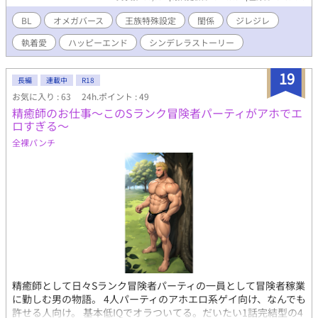
た。 王太子アルファ×閨担当オメガ 性描写が入るシーンは ※マー
クをタイトルにつけます。 物語、お楽しみいただけたら幸いで
BL
オメガバース
王族特殊設定
閨係
ジレジレ
す！
執着愛
ハッピーエンド
シンデレラストーリー
19
長編
連載中
R18
お気に入り : 63
24h.ポイント : 49
精癒師のお仕事～このSランク冒険者パーティがアホでエ
ロすぎる～
全裸パンチ
精癒師として日々Sランク冒険者パーティの一員として冒険者稼業
に勤しむ男の物語。 4人パーティのアホエロ系ゲイ向け、なんでも
許せる人向け。 基本低IQでオラついてる。だいたい1話完結型の4