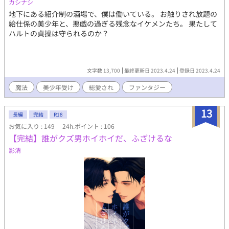
カシナシ
地下にある紹介制の酒場で、僕は働いている。 お触りされ放題の
給仕係の美少年と、悪戯の過ぎる残念なイケメンたち。 果たして
ハルトの貞操は守られるのか？
文字数 13,700
最終更新日 2023.4.24
登録日 2023.4.24
魔法
美少年受け
総愛され
ファンタジー
13
長編
完結
R18
お気に入り : 149
24h.ポイント : 106
【完結】誰がクズ男ホイホイだ、ふざけるな
影清