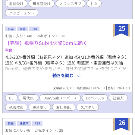
男前受け
無自覚受け
オフィスラブ
甘々
半獣化コントロール訓練に挑む。 離れて初めて知る寂しさ。 必要
とされなくなることへの恐怖。 それでも二人は、“愛している”と
ハッピーエンド
いう言葉を信じられるのか。 秘密を抱えた獣人上司との、お仕事
BL×獣人×溺愛×すれ違い×激重純愛ラブコメ。
25
長編
完結
R18
お気に入り : 348
24h.ポイント : 28
【完結】欲張りSubは欠陥Domに跪く
秋良
≪3/23≫番外編（お花見ネタ）追加 ≪4/21≫番外編（看病ネタ）
追加 ≪8/3≫番外編（喧嘩ネタ）追加 陶芸家・東雲蓮哉は欠陥
Domだ。過去のあやまちから、自分の意思でGlareを放つことが
できない「グレア不全症」を抱えている。 そんな東雲のもとにあ
続きを読む
る日、彼の作品を採用するためインテリアデザイン会社のイケメ
ン社員・久慈綾春が訪れる。 Subの久慈は仕事がデキると評判の
文字数 283,399
最終更新日 2024.8.3
登録日 2024.2.3
一方、私生活では欲求不満な日々を過ごしていた。 Domの東雲
と、Subの久慈——二人が出会って、三週間が過ぎた頃。 久慈は
BL
現代BL
Dom/Subユニバース
Dom×Sub
社会人
マナーの悪いDomに言い寄られ、サブドロップに陥ってしまう。
執着攻め
美形受け
お仕事BL
スパダリ
その久慈を助けたのは、Domを蹴散らすGlareを放った東雲だっ
た。 どうやら東雲は、久慈が相手ならGlareが放てるらしい。 そ
こで東雲は久慈に「グレア不全症を治すため、リハビリ相手とし
26
長編
連載中
R18
てセックス無しのプレイに付き合ってほしい」と懇願。 久慈は迷
お気に入り : 46
24h.ポイント : 28
った末に、東雲を手助けをすることとなり——。 【CP】 Glareを