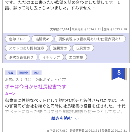
です。 ただのエロ書きたい欲望を詰め合わせした話しです。 1
時に使用人たちからの冷遇や公爵様が好きな令嬢たちの妬みから
話、誤って消し去っちゃいました。すみません…
の辛い日々から解放されるので悪い事ばかりではない。 最近は関
わる時間が増えて少しは心の距離が近づけたかなとは思ったりも
したけど、元々噂されるほどの人嫌いな公爵様だから、契約のせ
いで無駄な時間をとらされる邪魔な僕がいなくなって内心喜んで
文字数 67,614
最終更新日 2024.7.11
登録日 2023.7.10
いるかもしれない。それでもたまにはあんな奴がいたなと思い出
してくれたら嬉しいなあ、なんて思っていたのに……。 「何故離
産卵プレイ
結腸責め
調教表現あり躾表現ありお仕置表現あり
婚の手続きをした？何か不満でもあるのなら直す。だから離れて
スカトロあり閲覧注意
浣腸責め
玩具責め
いかないでくれ」 「え？」 なんだか公爵様の様子がおかしい？
「誰よりも愛している。願うなら私だけの檻に閉じ込めたい」
潮吹き表現有り
イチャラブ
エロ重視
「ふぇっ！？」 あまりの態度の変わりように僕はもうどうすれば
いいかわかりません！！
8
長編
連載中
R18
お気に入り : 744
24h.ポイント : 177
ポチは今日から社長秘書です
ムーン
御曹司に性的なペットとして飼われポチと名付けられた男は、そ
の御曹司が会社を継ぐと同時に社長秘書の役目を任された。 十代
でペットになった彼には学歴も知識も経験も何一つとしてない。
彼は何年も犬として過ごしており、人間の社会生活から切り離さ
続きを読む
れていた。 これはそんなポチという名の男が凄腕社長秘書になる
までの物語──などではなく、性的にもてあそばれる場所が豪邸
文字数 907,680
最終更新日 2026.3.31
登録日 2020.10.31