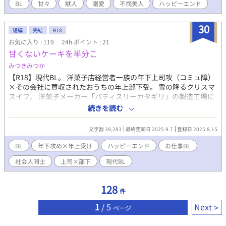
BL
甘々
獣人
溺愛
不憫美人
ハッピーエンド
30
短編
完結
R18
お気に入り : 119
24h.ポイント : 21
甘くないケーキを半分こ
みつきみつか
【R18】現代BL。 洋菓子店経営者一族の年下上司攻（コミュ障）
×その会社に買収されたおうちの年上部下受。 雪の降るクリスマ
スイブ。 洋菓子メーカー「パティスリーカタギリ」の製造工場に
勤務する狭山奏太（さやまそうた）は、前任工場長の横暴に業を
続きを読む
煮やしてスタッフが大量退職してしまい、新たにやってきた就任
一ヶ月の工場長である片桐寿人（かたぎりひさと）とたった二
文字数 39,283
最終更新日 2025.9.7
登録日 2025.8.15
人、地獄のクリスマス生産スケジュールを連日徹夜で乗り越え
た。 余っていたスポンジケーキを分け合って食べたのを機に二人
BL
年下攻め×年上受け
ハッピーエンド
お仕事BL
は急速に仲良くなるものの、実は奏太は昔パティスリーカタギリ
社会人同士
上司×部下
現代BL
に買収された製菓工場のひとり息子。父が経営していた頃に会社
が傾いた原因を調べる目的で入社したことを、寿人には秘密にし
ていて……。 現代BL・ML / お仕事ストーリーもの / 年下攻め×年
128
件
上受け / 中編 / 各章最終話は*をつけます。 性描写は（※）をつけ
ます。 ◆登場人物◆ 片桐寿人（かたぎりひさと）25歳 攻 名門
1
/ 5
Next
ページ
大学を出て自動車部品メーカーで経理をしていた異業種・異職種
出身の工場長 早口でコミュ障気味 狭山奏太（さやまそうた）30