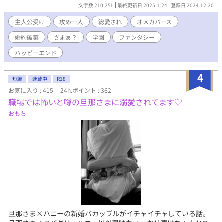
頑張るんだ。婚約者も仲の良い幼馴染で、……て、君、何してる
文字数 210,251
最終更新日 2025.1.24
登録日 2024.12.20
の……？ 女性向けHOTランキング最高位5位、いただきました。
たくさんの閲覧、ありがとうございます。 ※総愛され風味（攻め
主人公受け
攻め一人
総愛され
オメガバース
は一人） ※ざまぁ？はぬるめ（当社比） ※ぽわぽわ系受け ※番
婚約破棄
ざまぁ？
学園
ファンタジー
外編もあります ※オメガバースの設定をお借りしています
ハッピーエンド
4
短編
連載中
R18
お気に入り : 415
24h.ポイント : 362
職場では怖いと噂の旦那さまに溺愛されてます♡
おもち
旦那さま×ハニーの新婚バカップルがイチャイチャしている話。