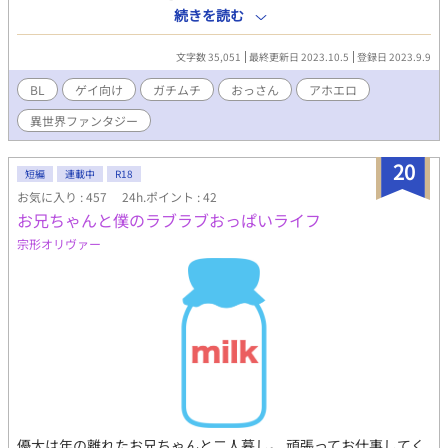
コマっぽい感じで展開予定。 気に入っていただけたらお気に入り
続きを読む
登録＆感想お待ちしております。 ・主な登場人物 レオ / 金髪マッ
チョ 回復補助の後衛サポーター マックス / 赤髪マッチョ 大楯
文字数 35,051
最終更新日 2023.10.5
登録日 2023.9.9
の前衛タンク ヒューゴ / 青髪マッチョ 長剣の前衛アタッカー ブ
リッツ / 黒髪マッチョ 魔導書使いの後衛アタッカー
BL
ゲイ向け
ガチムチ
おっさん
アホエロ
異世界ファンタジー
20
短編
連載中
R18
お気に入り : 457
24h.ポイント : 42
お兄ちゃんと僕のラブラブおっぱいライフ
宗形オリヴァー
優太は年の離れたお兄ちゃんと二人暮し。 頑張ってお仕事してく