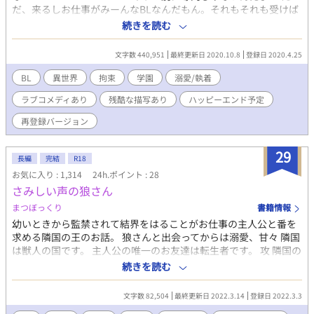
だ、来るしお仕事がみーんなBLなんだもん。それもそれも受けば
っかり。 BL用語ばかりに詳しくなる今日この頃。 そんな時にき
続きを読む
たお仕事！ やったね！乙女ゲームだよ！ 喜んだけど、もらった役
は……。 乙女ゲームにBL設定って誰得よー！ そう、またまたBL
文字数 440,951
最終更新日 2020.10.8
登録日 2020.4.25
の受（泣）役なのでした。 それでも真面目にお仕事終了！ えっ！
人生も終了？ そして、何故か乙女ゲームに転生。 そして、何故か
BL
異世界
拘束
学園
溺愛/執着
BL（受）の役にまんま転生って……！ そりゃないでしょ？ 死にキ
ラブコメディあり
残酷な描写あり
ハッピーエンド予定
ャラになるか、鬼畜エロBL地獄しかない役なんですが……。 その
役のフラグを打ち破り、大好きな人と結ばれてハッピーハッピー
再登録バージョン
になるのは、彼次第……。 さて、彼のための「不憫なゲーム」の
開幕です。
29
長編
完結
R18
お気に入り : 1,314
24h.ポイント : 28
さみしい声の狼さん
まつぼっくり
書籍情報
幼いときから監禁されて結界をはることがお仕事の主人公と番を
求める隣国の王のお話。 狼さんと出会ってからは溺愛、甘々 隣国
は獣人の国です。 主人公の唯一のお友達は転生者です。 攻 隣国の
王(狼獣人)×受 主人公(不憫美人) 狼の状態でぺろぺろしたりしま
続きを読む
す。 獣姦(挿入)はないです。 本編完結後、攻め視点まで完結済み
ムーンさんからの転載です
文字数 82,504
最終更新日 2022.3.14
登録日 2022.3.3