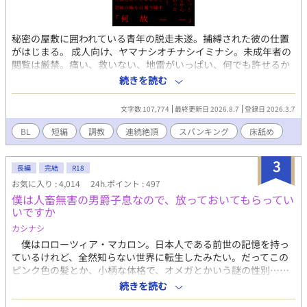
か、「聖女の生まれ変わり」を名乗る美しい少年ルカ・アステル
が現れ、カイラスへ異常な執着を見せ始める。 そして海の向こう
では、一つの事件が静かに動き始めていた。 「これでお前は何者
秘密の屋敷に囲われている青年の脱走未遂。捕縛された彼の仕置
でもない。窮屈な立場など捨てて俺の番になれ」 医療、政治、恋
がはじまる。 成人向け、ヤマナシオチナシイミナシ。未成年者の
愛、そして海を舞台にした新たな冒険。研究一筋の元小児科医
閲覧は厳禁。痛い、救いない、地雷がいっぱい、何でも許せるか
は、大切な人を守るため、再び帝国を揺るがす運命へ飛び込んで
た向け。 地雷避けに↓ 序編 Day1 束縛 ローター スパンキン
続きを読む
いく。
グ イラマ 乳首責め 挿入 中出し Day2 束縛 フェラ 挿
入 連続 Day0 下剤 衆人 前封じ ローター 媚薬 見せしめ
文字数 107,774
最終更新日 2026.8.7
登録日 2026.3.7
Day3 手淫 Day4 拘束 複数 三所責め Day5 拘束 焦らし
集団 水揚げ 媚薬 潮 イラマ ナカイキ Day6 かくれん
BL
短編
調教
連続絶頂
スパンキング
床舐め
ぼ 踏みつけ ・地下室編 1日目 限界寸 ローションガーゼ 前
を責め 2日目 乳首を責め 3日目 前→乳首ときたら最後はアレ
3
・屋敷編 屋敷ものっぽくお仕事をしていただく回 ・藤滝過去編
長編
完結
R18
・動乱編 構想だけ練っているため、完全に未定。
お気に入り : 4,014
24h.ポイント : 497
僕は人畜無害の男爵子息なので、放っておいてもらってい
いですか
カシナシ
僕はロローツィア・マカロン。日本人である前世の記憶を持っ
ているけれど、全然知らない世界に転生したみたい。だってこの
ピンク色の髪とか、小柄な体格で、オメガとかいう謎の性別……
ということから、多分、主人公ではなさそうだ。 それでも愛す
続きを読む
る家族のため、『聖者』としてお仕事を、貴族として人脈作りを