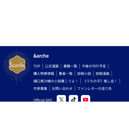
歳 受 製菓専門学校卒業後、別業種に勤務
&arche
TOP
公式漫画
書籍一覧
今後の刊行予定
購入特典情報
著者一覧
投稿小説
投稿漫画
樋口美沙緒の小説書こうよ！
《うちの子》推し会！
作家募集
お問い合わせ
ファンレターの送り先
Official SNS
Copyright (C) 2000-2026 AlphaPolis Co.,Ltd. All Rights Reserved.