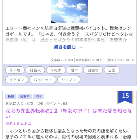
エリート商社マン×航空自衛隊の戦闘機パイロット。舞台はシン
ガポールです。 「じゃあ、付き合う？」 スパダリだけどヘタレな
梶直樹（攻）は、出会ったばかりの超絶美形な男性、近間恵介
（受）に交際を持ちかけられる。 大人な二人が、恋に仕事に成長
続きを読む
していくお仕事ＢＬです。Ｒ－１８シーンあり。 主人公２人の視
点が交互に進みます。時々モブ視点です。ムーンライトノベルズ
文字数 291,269
最終更新日 2020.5.6
登録日 2019.10.14
様にも掲載しています。 近間家三男の行人を主人公としたスピン
オフ「ヤンキーDKの献身」も掲載しています。 第７回BL小説大
年下攻
社会人
年の差
甘々
自衛官
日常
賞の奨励賞をいただきました！ 投票してくださった皆様、読んで
イケメン
パイロット
リーマン
くださっている皆様、ありがとうございます。
15
長編
連載中
R18
お気に入り : 378
24h.ポイント : 63
深窓の異世界転移者2世（聖女の息子）は未だ愛を知らな
い
仮名山ミムミム
ニホンという国から転移し聖女となった母の死の謎を解くため、
息子のノエルが選んだのは、討伐の現場で男娼と蔑まれる「治療