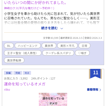
いたらいつの間にか好かれてました。
神崎ロクス(平凡な俺​だけど～予約中！)
小学生女子を車から助けたら光に包まれて、気が付いたら異世界
に召喚されていた。なんでも、男なのに聖女らしく……。美形王
子には社畜全開の愛想の振りまき方をしたら嫌われて、でも陛下
と王妃殿下には嫌われなかったからいいか！そんなことよりお仕
続きを読む
事お仕事！ クーデレスパダリ系執着攻め×めっちゃポジティブち
ょっと阿呆な受け ※R-18があります。その話にはR-18の明記をつ
文字数 83,599
最終更新日 2026.3.5
登録日 2026.3.3
けますので、苦手な方や、１８歳未満の方は閲覧をご遠慮く ※こ
のお話はNolaさん、ムーンライトノベルズさんでも掲載されてい
BL
ハッピーエンド
異世界
美形×平凡
日常
ます。
王子×聖女（成人男性）
クーデレ系スパダリ
♡喘ぎ
異世界転移
11
長編
完結
R18
お気に入り : 3,992
24h.ポイント : 127
運命を知っているオメガ
riiko
書籍情報