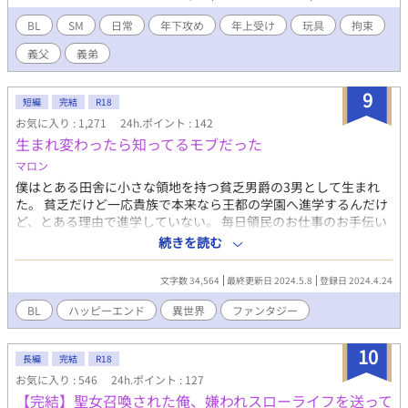
からオフィスへと変わったペットの日常を綴ったものである。 サ
ディスト若社長の椅子となりマットとなり昼夜を問わず性的なご
BL
SM
日常
年下攻め
年上受け
玩具
拘束
奉仕！ 仕事の合間を縫って一途な先代社長との甘い恋人生活を堪
義父
義弟
能！ 先々代様からの無茶振り、知り合いからの恋愛相談、従弟の
問題もサラッと解決！ 社長のスケジュール・体調・機嫌・性欲な
どの管理、全てポチのお仕事です！ ※「俺の名前は今日からポチ
9
短編
完結
R18
です」の続編ですが、前作を知らなくても楽しめる作りになって
お気に入り : 1,271
24h.ポイント : 142
います。 ※前作にはほぼ皆無のオカルト要素が加わっています、
生まれ変わったら知ってるモブだった
ホラー演出はありませんのでご安心ください。 ※主人公は社長に
対しては受け、先代社長に対しては攻めになります。 ※一話目だ
マロン
け三人称、それ以降は主人公の一人称となります。 ※ぷろろーぐ
僕はとある田舎に小さな領地を持つ貧乏男爵の3男として生まれ
の後は過去回想が始まり、ゆっくりとぷろろーぐの時間に戻って
た。 貧乏だけど一応貴族で本来なら王都の学園へ進学するんだけ
いきます。 ※タイトルがひらがな以外の話は主人公以外のキャラ
ど、とある理由で進学していない。 毎日領民のお仕事のお手伝い
の視点です。 ※拙作「俺の名前は今日からポチです」「ストーカ
をして平民の困り事を聞いて回るのが僕のしごとだ。 この日も牧
続きを読む
ー気質な青年の恋は実るのか」「とある大学生の遅過ぎた初恋」
場のお手伝いに向かっていたんだ。 その時そばに立っていた大き
「いわくつきの首塚を壊したら霊姦体質になりまして、周囲の男
な樹に雷が落ちた。ビックリして転んで頭を打った。 その瞬間に
共の性奴隷に堕ちました」の世界の未来となっており、その作品
文字数 34,564
最終更新日 2024.5.8
登録日 2024.4.24
思い出したんだ。 僕の前世のことを・・・この世界は僕の奥さん
のキャラも一部出ますが、もちろんこれ単体でお楽しみいただけ
が描いてたBL漫画の世界でモーブル・テスカはその中に出てきた
BL
ハッピーエンド
異世界
ファンタジー
ます。 含まれる要素 ※主人公以外のカプ描写 ※攻めの女装、コス
モブだったということを。
プレ。 ※義弟、義父との円満二股。３Ｐも稀に。 ※鞭、蝋燭、尿
道ブジー、その他諸々の玩具を使ったＳＭプレイ。 ※野外、人
10
長編
完結
R18
前、見せつけ諸々の恥辱プレイ。 ※暴力的なプレイを口でしか嫌
お気に入り : 546
24h.ポイント : 127
がらない真性ドＭ。
【完結】聖女召喚された俺、嫌われスローライフを送って