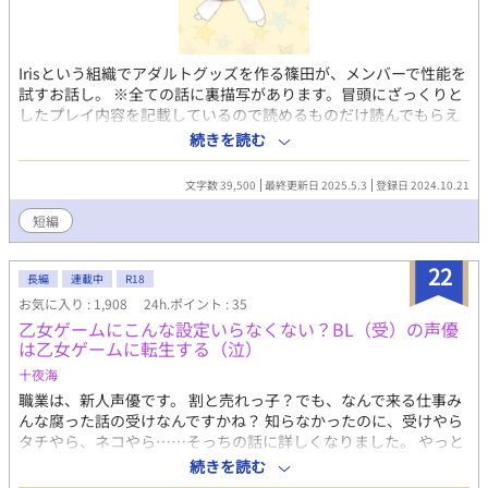
Irisという組織でアダルトグッズを作る篠田が、メンバーで性能を
試すお話し。 ※全ての話に裏描写があります。冒頭にざっくりと
したプレイ内容を記載しているので読めるものだけ読んでもらえ
れば幸いです。 含まれるプレイ内容 拘束/玩具/乳首責/電気/尿道
続きを読む
責/くすぐり/ドライオーガズム/羞恥/人形/放置/小スカ/睾丸責/連
続絶頂/目隠/耳責/脳イキ/前立腺責/貞操帯/へそ責/スライム/機械
文字数 39,500
最終更新日 2025.5.3
登録日 2024.10.21
姦etc. ※完結にしていますが、書きたくなったら突然番外編を書
く可能性があります。
短編
22
長編
連載中
R18
お気に入り : 1,908
24h.ポイント : 35
乙女ゲームにこんな設定いらなくない？BL（受）の声優
は乙女ゲームに転生する（泣）
十夜海
職業は、新人声優です。 割と売れっ子？でも、なんで来る仕事み
んな腐った話の受けなんですかね？ 知らなかったのに、受けやら
タチやら、ネコやら……そっちの話に詳しくなりました。 やっと
来た乙女ゲーム。 なのに、悪役令嬢の弟でBLの受けって、誰得
続きを読む
よ！ ファンサービス？なんでよ！ ちゃんと、乙女ゲームに徹し