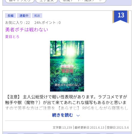
13
長編
連載中
R18
お気に入り : 22
24h.ポイント : 0
勇者ポチは戦わない
夏目とろ
【注意】 主人公総受けで軽い性表現があります。ラブコメですが
触手や獣（魔物？）が出て来てあれこれな描写もあるかと思いま
すので苦手な方はご注意を 【あらすじ】 RPGをしながら寝落ちし
てしまった俺。目が覚めたら後ろからがっつりやられていた。い
続きを読む
ったい俺の身に何が！？ 【傾向】 勇者(主人公)総受け 人外（獣/
魔物）や触手プレイあり 下ネタとコメディー要素がてんこ盛り 現
文字数 13,159
最終更新日 2021.6.13
登録日 2021.5.6
実世界と異世界を行き来するなんちゃってファンタジー ※『から