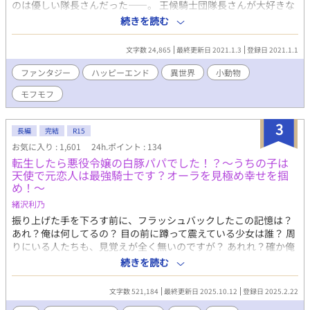
のは優しい隊長さんだった――。 王候騎士団隊長さんが大好きな
小動物が頑張る、なんちゃってファンタジーです。 きゅ～きゅ～
続きを読む
鳴くもふもふな小動物とそのもふもふを愛でる隊長さんで構成さ
れています。 えろ皆無らぶ成分も極小ですσ(^◇^;)本格ファンタ
文字数 24,865
最終更新日 2021.1.3
登録日 2021.1.1
ジーをお求めの方は回れ右でお願いします～m(_ _)m
ファンタジー
ハッピーエンド
異世界
小動物
モフモフ
3
長編
完結
R15
お気に入り : 1,601
24h.ポイント : 134
転生したら悪役令嬢の白豚パパでした！？～うちの子は
天使で元恋人は最強騎士です？オーラを見極め幸せを掴
め！～
緒沢利乃
振り上げた手を下ろす前に、フラッシュバックしたこの記憶は？
あれ？俺は何してるの？ 目の前に蹲って震えている少女は誰？ 周
りにいる人たちも、見覚えが全く無いのですが？ あれれ？確か俺
は、会社のビルの外階段で同僚イケメンと浮気した彼女と別れ話
続きを読む
をしていたんですが？ そういえば、俺は悪くないのに(たぶん)、
罵詈雑言を浴びせられ思わず手を上げようとして、でも我に返っ
文字数 521,184
最終更新日 2025.10.12
登録日 2025.2.22
て…、その後どうしたっけ？ 混乱した中でも冷静を装ってその場