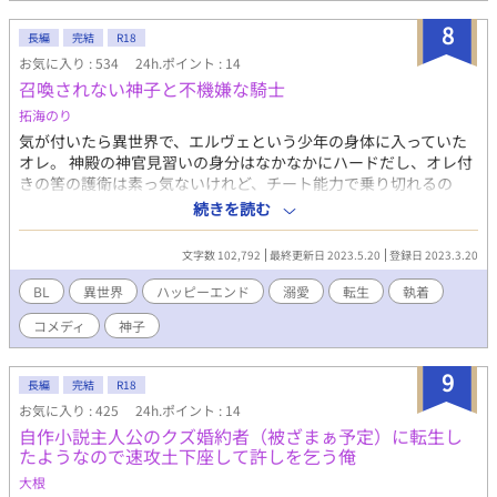
8
長編
完結
R18
お気に入り : 534
24h.ポイント : 14
召喚されない神子と不機嫌な騎士
拓海のり
気が付いたら異世界で、エルヴェという少年の身体に入っていた
オレ。 神殿の神官見習いの身分はなかなかにハードだし、オレ付
きの筈の護衛は素っ気ないけれど、チート能力で乗り切れるの
か？ ご都合主義、よくある話、軽めのゆるゆる設定です。なん
続きを読む
ちゃってファンタジー。他サイト様にも投稿しています。 男性だ
けの世界です。男性妊娠の表現があります。
文字数 102,792
最終更新日 2023.5.20
登録日 2023.3.20
BL
異世界
ハッピーエンド
溺愛
転生
執着
コメディ
神子
9
長編
完結
R18
お気に入り : 425
24h.ポイント : 14
自作小説主人公のクズ婚約者（被ざまぁ予定）に転生し
たようなので速攻土下座して許しを乞う俺
大根