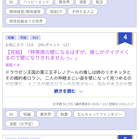
を収めた俺。 なんか、みんなズルズルヒラヒラした服を着てい
BL
ハッピーエンド
異世界
溺愛
転生
て、金髪銀髪赤髪緑髪、金瞳赤瞳青瞳紫瞳、カラフルな色を持つ
領地経営/領地運営
固定CP
子持ち主人公
人々。 え？ここどこ？ 俺は誰？ なんで…俺……こんなに……太っ
てるの？豚だよ？白豚だよ？ えーっ！！ 知らない間に異世界転生
男性妊娠ありの世界
していて、しかも14歳の可愛い娘もいて、でもその子が後妻と腹
違いの妹、使用人たちに虐待されていて、チャラ男の婚約者から
4
婚約破棄されかかっていて。 パパの俺はこの伯爵家の婿養子で白
短編
完結
R18
豚で、お家の中もぐちゃぐちゃで悪人がいっぱいで、税金上げ上
お気に入り : 114
24h.ポイント : 127
げで領地も不穏でヤバヤバで。 なのに俺は今世の記憶が無い白豚
【完結】「特等席の壁になるはずが、推しがグイグイく
ブヒブヒの役立たず！ ヤバイ！詰んだ……。 とにかく、可愛い娘
るので壁になりきれませんっ。」
を育てて領地を富ませて、ついでに俺はダイエットもして、なん
塚銛イオ
とか今世で幸せになってやるぞ！ ところで、人の気(オーラ)が見
えるのはこの世界のあるあるですか？ 実は暗い過去持ちの俺でし
ドラウゼン王国の第三王子レノアールの推しは姉のリオネッタと
たが、元恋人♂がチラチラしてきたり、昔の親友♂に迫られたり
その婚約者ロラン。 二人の仲睦まじい姿を壁になって見つめるの
と恋愛方面も忙しい！？ 白豚は今日もたいへんです！ BL展開は後
が日課だ。 ところが最近ロランの元気がない。悩みがあるのか聞
半になります。 不定期更新になります。 全てゆるゆる設定のなん
いてみると「実は自分に自信がない」というではないか。 推しが
続きを読む
ちゃってファンタジーですので、ふわっとした気持ちでお読みく
そんな悩みを持っているだなんて、これは僕がひと肌脱がない
ださい。 ※感想、コメントに返信しておりません。申し訳ござい
と、と解決策を考え出して……。 ＊ 姉の（建前）婚約者にいつ
文字数 58,705
最終更新日 2026.7.19
登録日 2026.2.17
ません。 ※小説家になろう様、カクヨム様にも掲載しておりま
の間にか絡めとられて執着されて溺愛されるだけの話です。 ←の
す。
予定だったんですけど結局主人公がどうにかつけた話です。 ＊
BL
短編
異世界
執着
なんちゃってファンタジー
なんちゃってファンタジーの架空世界ではありますが、主人公は
溺愛（の予定）
転生・転移はしていません。 ＊ 不定期更新です。 ＊ AIは誤字
脱字公正についてのみ利用しております。