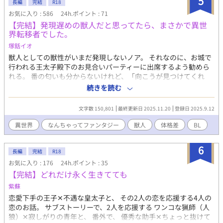
5
長編
完結
R18
お気に入り : 586
24h.ポイント : 71
【完結】発現遅めの獣人だと思ってたら、まさかで異世
界転移者でした。
塚銛イオ
獣人としての獣性がいまだ発現しないノア。 それなのに、お城で
行われる王太子殿下のお見合いパーティーに出席するよう勧めら
れる。 番の匂いも分からないけれど、「向こうが見つけてくれ
る」と言われ参加したパーティーは凄い熱気の嵐。 匂いは分から
続きを読む
なくても息が詰まりそう、とばかりに会場から庭に出たノアはそ
こでパーティーに参加して酔っ払った男に絡まれてしまう。 そん
文字数 150,801
最終更新日 2025.11.20
登録日 2025.9.12
な窮地を助けてくれたのは、城の護衛騎士の１人、熊獣人のルー
ク。 お礼を言ってさようなら、と思ったのにパーティーが終わっ
異世界
なんちゃってファンタジー
獣人
体格差
BL
た後も、何故かルークとは頻繁に顔を合わせるようになる。 もし
かして、彼が番？なんて思っていたら王太子さまからの招待状が
6
届けられて…。 自分が猫獣人だと思っている異世界転移者があっ
長編
完結
R18
という間に執着系の彼氏に番にされちゃうお話です。 すみませ
お気に入り : 176
24h.ポイント : 35
ん、あっという間ではないかも、です。 番に関しては独自設定・
【完結】どれだけ永く生きてても
解釈による創作をしております。 ＊ 更新頻度は低めで、ゆっく
紫蘇
り更新予定です。 ＊ 短編の予定です→長編へ変更します
恋愛下手の王子✕不遇な皇太子と、 その2人の恋を応援する4人の
（10/3） ＊ R18のような過激表現がある場合章題に（＊）マー
恋のお話。 サブストーリーで、2人を応援する ワンコな猟師（人
クを付けます。
狼）✕寂しがりの青年と、 番外で、 優秀な助手✕ちょっと抜けて