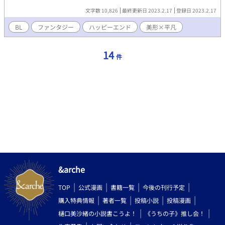
こねこねしたなんちゃってファンタジーです。
文字数 10,826
最終更新日 2023.2.17
登録日 2023.2.17
BL
ファンタジー
ハッピーエンド
美形×平凡
14
件
&arche
TOP
公式漫画
書籍一覧
今後の刊行予定
購入特典情報
著者一覧
投稿小説
投稿漫画
樋口美沙緒の小説書こうよ！
《うちの子》推し会！