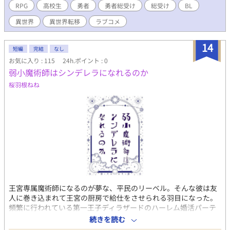
揚げ弁当』と言うBL小説サイトで連載していたものを転載してい
RPG
高校生
勇者
勇者総受け
総受け
BL
ます。ムーンライトノベルズ等の投稿サイトでも連載中
異世界
異世界転移
ラブコメ
14
短編
完結
なし
お気に入り : 115
24h.ポイント : 0
弱小魔術師はシンデレラになれるのか
桜羽根ねね
王宮専属魔術師になるのが夢な、平民のリーベル。そんな彼は友
人に巻き込まれて王宮の厨房で給仕をさせられる羽目になった。
頻繁に行われている第一王子ディラザードのハーレム婚活パーテ
ィーで、毎日のように大忙し。そんな彼には、夜にだけ出会う秘
続きを読む
密の友人が出来て──。 シンデレラと美女と野獣をモチーフに、