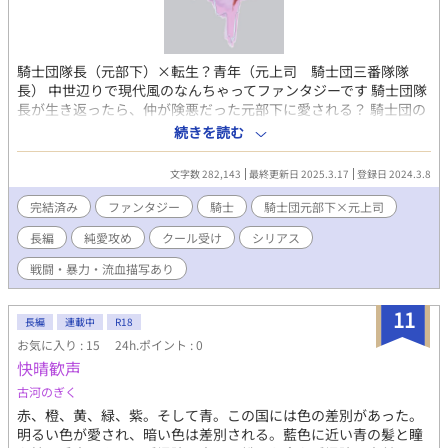
騎士団隊長（元部下）×転生？青年（元上司 騎士団三番隊隊
長） 中世辺りで現代風のなんちゃってファンタジーです 騎士団隊
長が生き返ったら、仲が険悪だった元部下に愛される？ 騎士団の
三番隊長を務めていたイナミ。ある日、集落に大勢の魔物が攻め
続きを読む
てきた。 それに追われた騎士団、イナミも集落に急ごうとした
が、後ろから腹を刺されあえなく絶命。 死んだと思われたが、目
文字数 282,143
最終更新日 2025.3.17
登録日 2024.3.8
が覚めてみればイナミは生きていた。しかし、体はイナミのもの
では無く、若い青年の別人の体だった。 別人になっていたイナ
完結済み
ファンタジー
騎士
騎士団元部下×元上司
ミ、あかれから10年の月日が経っており。 慌てても仕方ないの
長編
純愛攻め
クール受け
シリアス
で、使用人として屋敷に働いていたら、騎士隊長だった時の部下
が屋敷に尋ねてきた 10年前より大人びた部下に驚きつつも、身を
戦闘・暴力・流血描写あり
隠すが…… 旧タイトル（その名前はリリィ）
11
長編
連載中
R18
お気に入り : 15
24h.ポイント : 0
快晴歓声
古河のぎく
赤、橙、黄、緑、紫。そして青。この国には色の差別があった。
明るい色が愛され、暗い色は差別される。藍色に近い青の髪と瞳