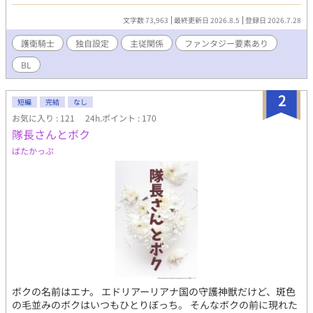
は、一人の少年の護衛騎士になってほしいという使命を託され
る。 自分の国では一人で生きていく術を持たなかったフィス。 そ
文字数 73,963
最終更新日 2026.8.5
登録日 2026.7.28
れでも、初めて自分を必要としてくれた主君との出会いが、彼の
人生を大きく変えていく。 これは、居場所を見つけた護衛騎士
護衛騎士
独自設定
主従関係
ファンタジー要素あり
が、大切な主君を命を懸けて守ると誓い、主君と共に成長してい
BL
く物語です。 －－－－－－－－－－－ーーーーーーーーー まっす
ぐで素直な鈍感護衛騎士 × 人との関わりが不器用で素直に
なれない主君 －－－－－－－－－－－ーーーーーーーーー ◎ゆっ
2
短編
完結
なし
くりと更新していきます。 ※現代、西洋、妄想が都合よく混ざっ
お気に入り : 121
24h.ポイント : 170
てるなんちゃってファンタジーなゴリゴリの独自設定です。 ※実
隊長さんとボク
在するものの名前が出てきますが、あくまで参考にしてる程度で
す。現実世界とこの世界のものは似てるけど別物と思っていただ
ばたかっぷ
ければ幸いです。 ※R15は保険です。
ボクの名前はエナ。 エドリアーリアナ国の守護神獣だけど、斑色
の毛並みのボクはいつもひとりぼっち。 そんなボクの前に現れた