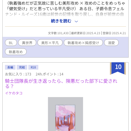
（執着強めだが正気故に苦しむ美形攻め × 攻めのことをめっちゃ
「健気受け」だと思っている平凡受け） ある日、子爵令息フェル
ナンド・ルイーズ16歳は前世の記憶を取り戻し、自身が前世の自
分が描いたWeb小説のキャラクターであることに気づく。フェル
続きを読む
ナンドは端役も端役、序盤でざまぁされる「幼馴染と浮気した挙
句、それを注意してきた主人公に逆ギレして勝手に婚約破棄する
文字数 101,430
最終更新日 2025.4.23
登録日 2025.4.21
クズ令息」だった。そして、目の前に居るのは自作の主人公、宝
石の様な美青年のアラン・ベスティー侯爵令息であった。このま
BL
異世界
美形×平凡
執着攻め×鈍感受け
溺愛
までは、ざまぁされて市井に落ちて犬死に！？ と焦って土下座
執着攻め
するフェルナンド。しかし、この世界は小説とは全く違う道を進
んでいる様で…… ※なんちゃってファンタジーもの（魔法など
あり） 主人公が割と浅慮で軽い人間です。当て馬も居ます。含
10
長編
完結
R18
まれる要素 : 当て馬、鈍感受け、男性妊娠（設定のみ）など R-18
お気に入り : 173
24h.ポイント : 14
の話には※印つけてます！
騎士団隊長が生き返ったら、険悪だった部下に愛され
る？
イケのタコ