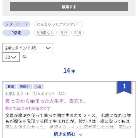
フリーワード
なんちゃってファンタジー
R指定
R指定なし
R15
R18
件
14
件
1
長編
連載中
R15
お気に入り : 1
24h.ポイント : 242
真っ白から始まった人生を、貴方と。
夢までBLまみれの変態です
全員が魔法を使って暮らす国で生まれたフィス。 七歳になれば誰
もが魔法を発現する国で生まれたが、彼だけは十歳になってもは
魔法を使えなかった。 絶望するフィスに母が示したのは、魔法の
存在しない隣国・エンシス国で生きるという新たな道。 そこで彼
続きを読む