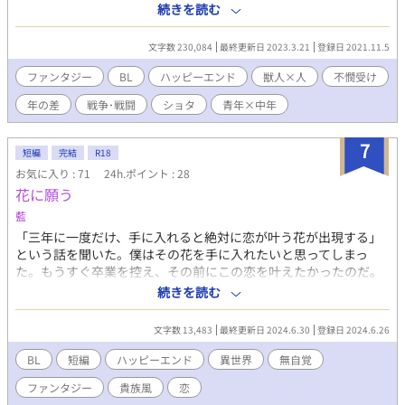
る先生 のお話もあり。 合計3つのカップルのお話で、 不遇な皇太
続きを読む
子が幸せになるまで続きます。 6人の人間関係が絡み合って、最後
は大団円…になる予定。 会話中心で話が展開します。 まだ魔法が
文字数 230,084
最終更新日 2023.3.21
登録日 2021.11.5
使える人間がいない時代の異世界での、なんちゃってファンタジ
ー。 ＜現在、読みやすくするために大幅改稿中＞ ※基本的にはタ
ファンタジー
BL
ハッピーエンド
獣人×人
不憫受け
イトルの頭に書かれている人物の一人称視点で話が進みます。 ※
年の差
戦争･戦闘
ショタ
青年×中年
幕間は、三人称視点です。 ※残酷な表現がありますので、嫌いな
方はお読みにならないでください！ ※★が頭についているところ
はR-18です。 ※☆が頭についているところはちょいエロ。 感想、
7
短編
完結
R18
絶賛受付中です！
お気に入り : 71
24h.ポイント : 28
花に願う
藍
「三年に一度だけ、手に入れると絶対に恋が叶う花が出現する」
という話を聞いた。僕はその花を手に入れたいと思ってしまっ
た。もうすぐ卒業を控え、その前にこの恋を叶えたかったのだ。
奔走しながらいよいよその日がやってきた。花は手に入るのか？
続きを読む
無自覚受が恋に一生懸命になるお話です。■学園コメディー■な
んちゃってファンタジー■家格のない貴族風 クリストファー・ラ
文字数 13,483
最終更新日 2024.6.30
登録日 2024.6.26
ンドルフ ジェラルド・エヴァーツ ★夏芽玉様企画参加作品2023
＃恋が叶う花BL
BL
短編
ハッピーエンド
異世界
無自覚
ファンタジー
貴族風
恋