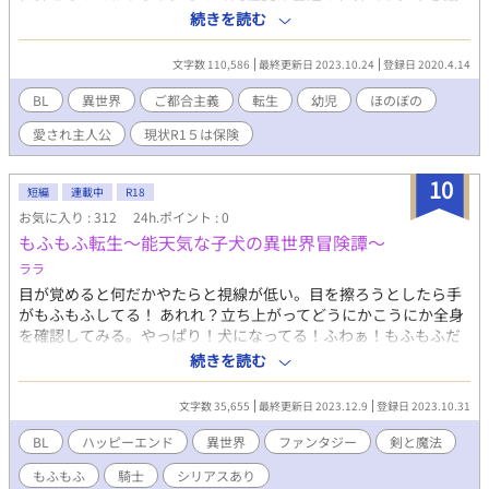
パワーで男性妊娠もあります。R1５は保険です。 痛いのや暗いの
続きを読む
はなるべく避けています。全体的にR１５展開がある事すらお約束
できません。男性妊娠のある世界観の為、ボーイズラブ作品とさ
文字数 110,586
最終更新日 2023.10.24
登録日 2020.4.14
せて頂いております。こちらはムーンライトノベル様にも投稿し
ておりますが、一部加筆修正しております。更新速度はまったり
BL
異世界
ご都合主義
転生
幼児
ほのぼの
です。 ※無断転載はおやめください。Repost is prohibited.
愛され主人公
現状R1５は保険
10
短編
連載中
R18
お気に入り : 312
24h.ポイント : 0
もふもふ転生〜能天気な子犬の異世界冒険譚〜
ララ
目が覚めると何だかやたらと視線が低い。目を擦ろうとしたら手
がもふもふしてる！ あれれ？立ち上がってどうにかこうにか全身
を確認してみる。やっぱり！犬になってる！ふわぁ！もふもふだ
ぁ！ んん〜前世人間だった記憶は確かにある。社畜で限界まで働
続きを読む
いて死んじゃったんだっけ？ まああんまよく覚えてないからいい
や！ せっかくもふもふに転生したんだ！しかも異世界！！ 思いっ
文字数 35,655
最終更新日 2023.12.9
登録日 2023.10.31
きり楽しむぞ〜！！ のんびりまったり過ごすのが好きなマイペー
スな主人公の異世界冒険譚！ R-18は保険です 最後にちょろっと出
BL
ハッピーエンド
異世界
ファンタジー
剣と魔法
てくるか‥‥な？ 一応30話程度の予定です 初めての作品なので温
もふもふ
騎士
シリアスあり
かく見守ってください！ 騎士×主人公（人化あり）