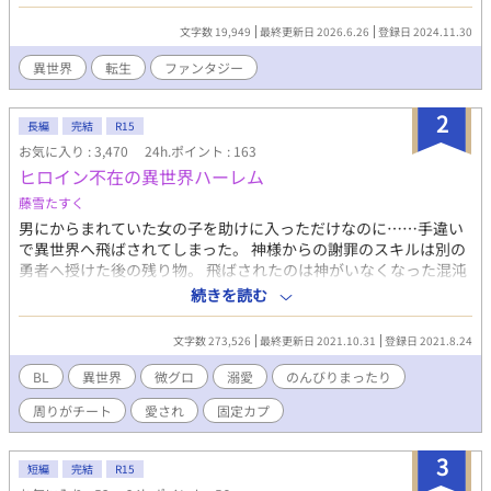
のつまらない人生だったと今更ながらに痛感した主人公は第二の
人生はのんびりまったりと好きな事をして生きて行きたいと思っ
文字数 19,949
最終更新日 2026.6.26
登録日 2024.11.30
た。 剣や魔法が存在する世界に転生した主人公。 のんびりま
ったりと第二の人生かと思いきやいきなり雲行きが怪しく
異世界
転生
ファンタジー
て……。 これは転生した主人公が旅をしながら様々な人と出会
いながら第二の人生を謳歌する物語である。
2
長編
完結
R15
お気に入り : 3,470
24h.ポイント : 163
ヒロイン不在の異世界ハーレム
藤雪たすく
男にからまれていた女の子を助けに入っただけなのに……手違い
で異世界へ飛ばされてしまった。 神様からの謝罪のスキルは別の
勇者へ授けた後の残り物。 飛ばされたのは神がいなくなった混沌
の世界。 ハーレムもチート無双も期待薄な世界で俺は幸せを掴め
続きを読む
るのか?
文字数 273,526
最終更新日 2021.10.31
登録日 2021.8.24
BL
異世界
微グロ
溺愛
のんびりまったり
周りがチート
愛され
固定カプ
3
短編
完結
R15