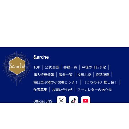
で表現する時に不快な気持ちになられる方がいらしたらすみませ
ん。適切で無い表現をしているなどがあれば、教えていただけた
ら嬉しいです。 *今回も、優しい気持ちで読んでいただいて 可愛
がっていただけると嬉しくて喜びます♡
&arche
TOP
公式漫画
書籍一覧
今後の刊行予定
購入特典情報
著者一覧
投稿小説
投稿漫画
樋口美沙緒の小説書こうよ！
《うちの子》推し会！
作家募集
お問い合わせ
ファンレターの送り先
Official SNS
Copyright (C) 2000-2026 AlphaPolis Co.,Ltd. All Rights Reserved.