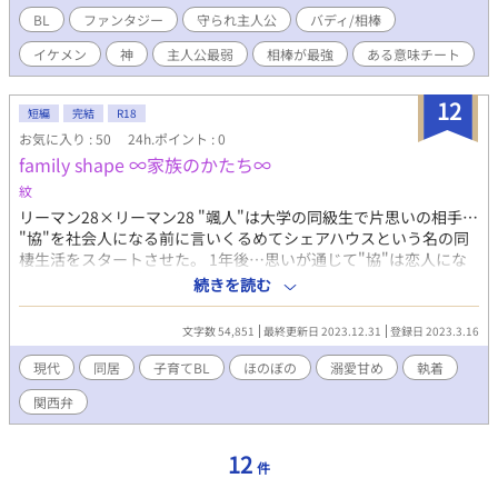
をチート化させつつ、世界の在り方を変えるための世直し旅が、
BL
ファンタジー
守られ主人公
バディ/相棒
今始まる……！？ ※一応はバディモノですがBL寄りなので苦手
イケメン
神
主人公最弱
相棒が最強
ある意味チート
な方はご注意ください。果たして愛は芽生えるのか。 のんび
りまったり更新です。カクヨム、なろうでも連載してます。
12
短編
完結
R18
お気に入り : 50
24h.ポイント : 0
family shape ∞家族のかたち∞
紋
リーマン28×リーマン28 "颯人"は大学の同級生で片思いの相手…
"協"を社会人になる前に言いくるめてシェアハウスという名の同
棲生活をスタートさせた。 1年後…思いが通じて"協"は恋人にな
り4年が過ぎても"颯人"から溺愛甘めの穏やかな毎日を過ごしてい
続きを読む
た。 あの日までは…。 「僕は絃5歳です。颯人さんの息子なんだ
って。今日からここで暮らすのでよろしくお願いします。」 ぺこ
文字数 54,851
最終更新日 2023.12.31
登録日 2023.3.16
りと頭を下げてるやん!! なんて、礼儀正しいんや!! ん？ちょい待
って？ 颯人の息子5歳…って言うたやんな？ どうなってんのー?!
現代
同居
子育てBL
ほのぼの
溺愛甘め
執着
穏やかな毎日から いきなり5歳の子との同居生活?! 2人家族から 3
関西弁
人家族?! ハラハラドキドキはありません…。 のんびりまったりの
日々を過ごす彼たちです。 *人間の見えない気持ちや思いが理解
しにくいと言う個性を持っていると表現する場面があります。 *少
12
件
しだけ、児童虐待の表現があります。過去にあったことの説明を
するのに少し表現しています。 上記の件で私の勉強不足で、文字