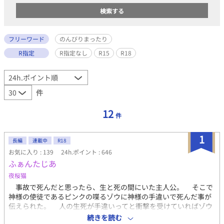
フリーワード
のんびりまったり
R指定
R指定なし
R15
R18
件
12
件
1
長編
連載中
R18
お気に入り : 139
24h.ポイント : 646
ふぁんたじあ
夜桜猫
事故で死んだと思ったら、生と死の間にいた主人公。 そこで
神様の使徒であるピンクの喋るゾウに神様の手違いで死んだ事が
伝えられた。 人の生死が手違いってと衝撃を受けていればゾウ
はお詫びに転生出来ると言ってきた。 毎日仕事に追われるだけ
続きを読む