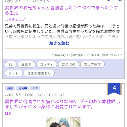
お気に入り : 53
24h.ポイント : 56
異世界のお兄ちゃんと冒険者したりコタツでまったりす
る生活
しそみょうが
兄弟で異世界に転生。兄と違い前世の記憶が蘇った弟はニコラと
いう四歳児に転生していた。伯爵家当主だった父を陥れ屋敷を乗
っ取った叔父によって使用人用の小屋に追いやられ中のニコラと
兄セドリック。女神にチートな魔法のあれこれを貰ったとはいえ
続きを読む
ニコラは一人で兄と両親を救わなければならず⋯八歳になったニ
コラにひょんなことから異世界でもう一人の兄ができる。それが
文字数 24,511
最終更新日 2026.1.8
登録日 2026.1.7
ランクA冒険者のルフェルであった。◇ルフェルとニコラが冒険
者したりコタツでのんびりまったりしつつ、ニコラの兄と両親を
BL
異世界
コメディ
ほのぼの
異世界転生
助けるほのぼのコメディです。ざまぁも少しあります。◇お話の
チート
ざまあ要素あり
ほとんどが主人公が四歳〜八歳のシーンです。レーディングのR15
は人身売買の記述や兄が平手打ちされるシーンに対してのもので
す。◇全８話の短編です
4
長編
連載中
R18
お気に入り : 1,056
24h.ポイント : 42
異世界に召喚された猫かぶりなMR、ブチ切れて本性晒し
ましたがイケメン薬師に溺愛されています。
日夏