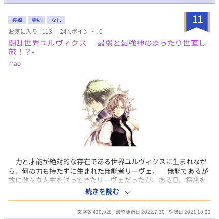
11
長編
完結
なし
お気に入り : 113
24h.ポイント : 0
闘乱世界ユルヴィクス -最弱と最強神のまったり世直し
旅！？-
mao
力と才能が絶対的な存在である世界ユルヴィクスに生まれなが
ら、何の力も持たずに生まれた無能者リーヴェ。 無能であるが
故に散々な人生を送ってきたリーヴェだったが、ある日、将来を
誓い合った婚約者ティラに事故を装い殺されかけてしまう。崖下
続きを読む
に落ちたところを不思議な男に拾われたが、その男は「神」を名
乗るちょっとヤバそうな男で……？ 天才、秀才、凡人、そして
文字数 420,928
最終更新日 2022.7.30
登録日 2021.10.22
無能。 強者が弱者を力でねじ伏せ支配するユルヴィクス。周り