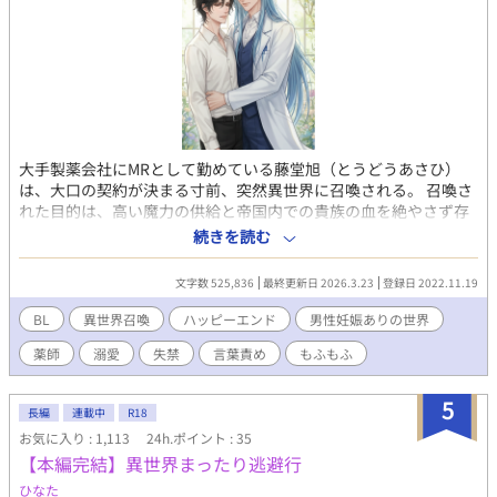
大手製薬会社にMRとして勤めている藤堂旭（とうどうあさひ）
は、大口の契約が決まる寸前、突然異世界に召喚される。 召喚さ
れた目的は、高い魔力の供給と帝国内での貴族の血を絶やさず存
続し続けるため。 どうやら神の実を食べれば、召喚された男性は
続きを読む
妊娠できる神の器、神器と呼ばれる存在になれるらしい。 無理や
り実を食べさせられて、気が付いたら、緑豊かな温室、カウチソ
文字数 525,836
最終更新日 2026.3.23
登録日 2022.11.19
ファの上だった。 薄い露出度の高い服に、さらに貞操保護具（貞
操帯）までつけられていて？ 猫かぶりで口の悪い一途なMRが、
BL
異世界召喚
ハッピーエンド
男性妊娠ありの世界
人付き合いに疲れて植物に愛を注ぐイケメン薬師から溺愛される
薬師
溺愛
失禁
言葉責め
もふもふ
お話です。 薬師と、2人の使用人と、1匹の猫（？）と、のんびり
まったり、時に激しく、楽しく暮らしていく話です。 ※現在連載
中の、「異世界に召喚された二世俳優、うっかり本性晒しました
5
長編
連載中
R18
が精悍な侯爵様に溺愛されています」に登場する旭さんが主役の
お気に入り : 1,113
24h.ポイント : 35
お話です。 ※登場人物、団体、名称等は全て架空のものです。 ※
【本編完結】異世界まったり逃避行
背景の緩いのファンタジーです、ご都合主義の世界です。 ※男性
妊娠あり。 ※題名 ＊～＊＊＊はR18指定です。 ※イラストは、
ひなた