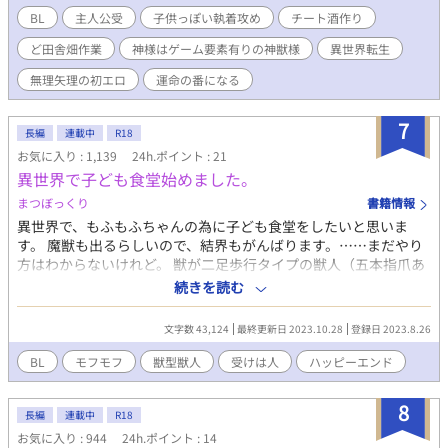
BL
主人公受
子供っぽい執着攻め
チート酒作り
ど田舎畑作業
神様はゲーム要素有りの神獣様
異世界転生
無理矢理の初エロ
運命の番になる
7
長編
連載中
R18
お気に入り : 1,139
24h.ポイント : 21
異世界で子ども食堂始めました。
まつぼっくり
書籍情報
異世界で、もふもふちゃんの為に子ども食堂をしたいと思いま
す。 魔獣も出るらしいので、結界もがんばります。……まだやり
方はわからないけれど。 獣が二足歩行タイプの獣人（五本指爪あ
り）✕のんびりまったりな子ども食堂店主 ＊運命の番なので攻め
続きを読む
はすぐに囲い込もうとします。 ストックなしのりあるたいむ更新
です 他サイトでも掲載中
文字数 43,124
最終更新日 2023.10.28
登録日 2023.8.26
BL
モフモフ
獣型獣人
受けは人
ハッピーエンド
8
長編
連載中
R18
お気に入り : 944
24h.ポイント : 14