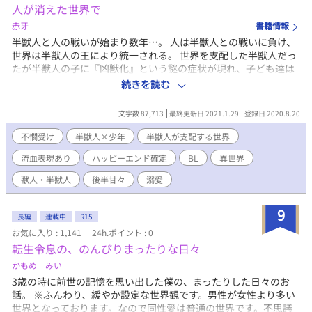
人が消えた世界で
赤牙
書籍情報
半獣人と人の戦いが始まり数年…。 人は半獣人との戦いに負け、
世界は半獣人の王により統一される。 世界を支配した半獣人だっ
たが半獣人の子に『凶獣化』という謎の症状が現れ、子ども達は
理性のないただの獣になってしまう。 なかなか治療法が見つから
続きを読む
ないなか不幸な事件をきっかけに凶獣化を抑える方法が見つか
る。 方法は『人の血を摂取する』 それにより始まる半獣人による
文字数 87,713
最終更新日 2021.1.29
登録日 2020.8.20
人狩り。 人は半獣人から隠れるように生活を始める。 数十年後…
徐々に数を減らした『人』は今では森の奥深くで小さな集落を築
不憫受け
半獣人×少年
半獣人が支配する世界
きひっそりと生活をしている。 人に生まれたハイルは父と二人で
流血表現あり
ハッピーエンド確定
BL
異世界
小さな村で暮らしていたが村の近くで半獣人を見かけたという情
報が入り村人達は散り散りに森の中へと身を隠す。 ハイル親子も
獣人・半獣人
後半甘々
溺愛
身を隠し生活するが、ハイルが一人で狩りを行なっている時に半
獣人に拐われ売られてしまう。 売られた先は半獣人の魔導士。 そ
9
れからハイルに待っていたのは凶獣化を抑える為の道具としての
長編
連載中
R15
生活だった…。 凶獣化した半獣人の青年×生き残った人間の少年
お気に入り : 1,141
24h.ポイント : 0
✳︎流血表現多々あります ✳︎更新は不定期です。 ✳︎R18ですがエロ
転生令息の、のんびりまったりな日々
少なめ…多分きっと。Rっぽいところには【✳︎】マーク入れます！
かもめ みい
更新はのんびりまったりだと思います…m(__)m
3歳の時に前世の記憶を思い出した僕の、まったりした日々のお
話。 ※ふんわり、緩やか設定な世界観です。男性が女性より多い
世界となっております。なので同性愛は普通の世界です。不思議