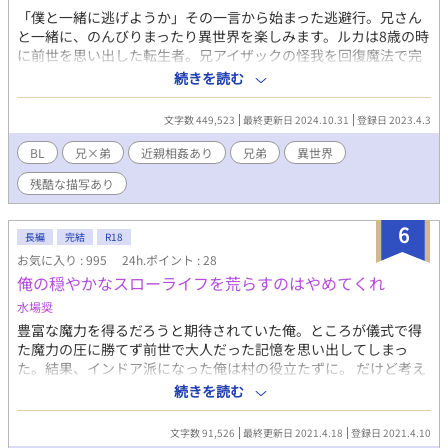
Adob​​e Fireflyを使用した生成AIです。著作権リスクを避けたデー
「僕と一緒に逃げようか」その一言から始まった逃避行。兄さん
タのみで作成されています。
と一緒に、のんびりまったり異世界を楽しみます。ルカは8歳の時
に前世を思い出した転生者。兄アイザックの怪我を回復魔法で完
治させた日、運命が変わった。ルカの回復魔法はこの世界では稀
続きを読む
有な力。バレると神殿に一生軟禁されると恐れたルカは兄アイザ
ックとともに、国外へ逃亡する道を選ぶ。弟に執着してる兄×転
文字数 449,523
最終更新日 2024.10.31
登録日 2023.4.3
生者弟。時々シリアスＲ18はかなり後半※つけます。
BL
兄×弟
近親相姦あり
兄弟
異世界
残酷な描写あり
6
長編
完結
R18
お気に入り : 995
24h.ポイント : 28
俺の穏やかなスローライフを荒らすのはやめてくれ
水場奨
豊富な魔力を得るだろうと期待されていた俺。ところが儀式で得
た魔力の圧に勝てず前世で大人だった記憶を思い出してしまっ
た。結果、インドア派になった俺は村の役立たずに。 だけど考え
てみ？ 会社にも行かなくてよくてご近所とも付き合わなくてい
続きを読む
い。 のんびりまったり生きていくのも案外気楽だ……って思って
たのに！ なぜだかかなり病んでるスーパー幼馴染に脅されていま
文字数 91,526
最終更新日 2021.4.18
登録日 2021.4.10
す。誰か助けて！！