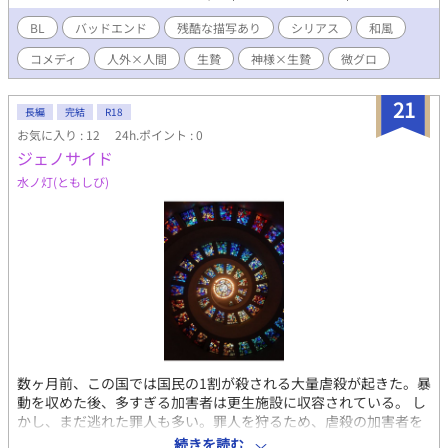
BL
バッドエンド
残酷な描写あり
シリアス
和風
コメディ
人外×人間
生贄
神様×生贄
微グロ
21
長編
完結
R18
お気に入り : 12
24h.ポイント : 0
ジェノサイド
水ノ灯(ともしび)
数ヶ月前、この国では国民の1割が殺される大量虐殺が起きた。暴
動を収めた後、多すぎる加害者は更生施設に収容されている。 し
かし、まだ逃れた罪人も多い。罪人を狩るため、虐殺の加害者を
猟犬とし、被害者を主人とする主従関係が作られた。 最悪の快楽
続きを読む