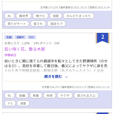
るのか?
文字数 273,526
最終更新日 2021.10.31
登録日 2021.8.24
BL
異世界
微グロ
溺愛
のんびりまったり
周りがチート
愛され
固定カプ
2
長編
連載中
R18
お気に入り : 1,896
24h.ポイント : 248
狂い咲く花、散る木犀
伊藤納豆
幼いときに親に捨てられ親戚中を転々としてきた野瀬晴柊（のせ
はるひ）。高校を卒業して数日後、義父によってヤクザに身を売
られた先で明楼会組長・薊琳太郎（あざみりんたろう）と出会
う。晴柊のことを気に入った琳太郎は、そのまま自分の家で囲う
続きを読む
ことを決める。首輪と足枷を嵌められた監禁生活が始まり、純粋
無垢な晴柊の身体が琳太郎によって強制的に塗り替えられてい
文字数 504,797
最終更新日 2023.3.3
登録日 2021.11.12
く。ゆっくりと精神が崩れていく晴柊は、ある日脱走を決意する
が――。無自覚人たらし美少年と狂気とも呼べる執着心を持つ男
BL
長編
執着
拘束
ヤクザ
愛され主人公
の物語。※R18 ※一部微グロ描写、レイプ表現、男性妊娠描写
ドS
溺愛
アリ