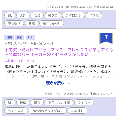
りますが、致すのはアグナとだけです。
文字数 31,585
最終更新日 2023.6.26
登録日 2023.6.1
BL
人外
女装
微グロ
フクロムシ
メス化
不憫受け
悪魔
モブレ(未遂)
7
短編
完結
R18
お気に入り : 56
24h.ポイント : 7
手を繋いだだけでジャーマンスープレックスかましてくる
照れ屋なバーサーカー嫁とセックスがしたい
丸井まー（旧：まー）
魔界に転生した元日本人のドラゴン・パリデュラ。憤怒を司る大
公家でみそっかす扱いのパリデュラに、最近嫁ができた。嫁はと
てもとてもとても照れ屋で、手を繋いだだけでジャーマンスープレ
ックスをかましてくる淫魔である。 バーサーカーな嫁アスモとイ
続きを読む
チャイチャセックスをしたいパリデュラのお話。 元日本人ドラゴ
ン✕照れ屋なバーサーカー淫魔。 ※喉イキ、スライム拡張、フィ
文字数 10,521
最終更新日 2022.2.26
登録日 2022.2.26
スト、ヘミペニス、結腸姦、潮吹き、二本挿し、微グロ？が含ま
れます。苦手な方はご注意ください。 ※ムーンライトノベルズさ
BL
短編
魔界
ドラゴン✕淫魔
フィスト
んでも公開しております。
ヘミペニス
ほのぼの時々微グロ？
二本挿し