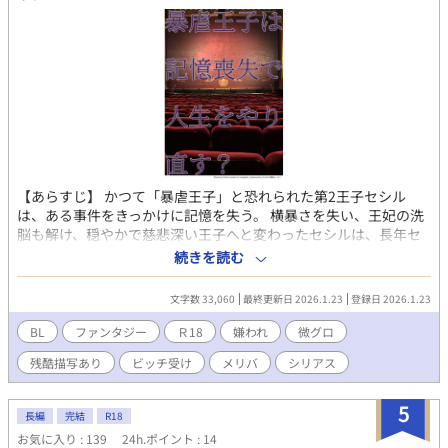
時に更新。7月5日の最終話までノンストップ。
【あらすじ】 かつて「暴虐王子」と恐れられた第2王子セシル
は、ある事件をきっかけに記憶を失う。 横暴さを失い、王妃の洗
脳も解け、穏やかで慈悲深い王子へと変わったセシルは、長年セ
シルの護衛騎士を務めるアッシュの復讐に燃えた暗い心を揺さぶ
続きを読む
る。 これは――人生をやり直した王子の物語ではない。愛を知ら
ず育った哀しき王子の残酷な物語だった。 ⚠️注意⚠️ 本作は R-18
文字数 33,060
最終更新日 2026.1.23
登録日 2026.1.23
作品 です。 自殺・殺害などの残酷な表現、精神的に重い描写を含
みます。苦手な方は閲覧をご遠慮ください。
BL
ファンタジー
Ｒ18
嫌われ
微グロ
残酷描写あり
ビッチ受け
メリバ
シリアス
5
長編
完結
R18
お気に入り : 139
24h.ポイント : 14