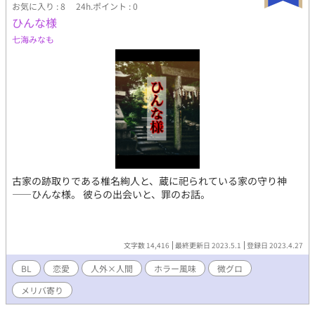
お気に入り : 8
24h.ポイント : 0
ひんな様
七海みなも
古家の跡取りである椎名絢人と、蔵に祀られている家の守り神
——ひんな様。 彼らの出会いと、罪のお話。
文字数 14,416
最終更新日 2023.5.1
登録日 2023.4.27
BL
恋愛
人外×人間
ホラー風味
微グロ
メリバ寄り