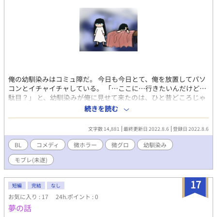
俺の幼馴染みはコミュ障だ。 今日も今日とて、俺を放置してパソ
コンとイチャイチャしている。 「…ここに…行きたいんだけど…
駄目？」 と、幼馴染みが俺に見せて来たのは、ひと昔どころじゃ
ない昔に潰れたドライブインだった。 攻め→仙谷染五郎。ホラー
続きを読む
ばかり書いてる人。 受け→鵜飼健太郎。眼鏡。
文字数 14,881
最終更新日 2022.8.6
登録日 2022.8.6
BL
コメディ
微ホラー
微グロ
幼馴染み
モブレ(未遂)
17
短編
完結
なし
お気に入り : 17
24h.ポイント : 0
夢の話