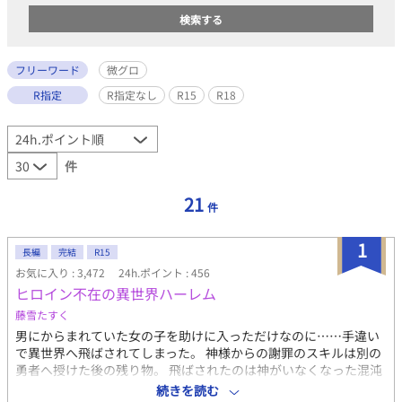
フリーワード
微グロ
R指定
R指定なし
R15
R18
件
21
件
1
長編
完結
R15
お気に入り : 3,472
24h.ポイント : 456
ヒロイン不在の異世界ハーレム
藤雪たすく
男にからまれていた女の子を助けに入っただけなのに……手違い
で異世界へ飛ばされてしまった。 神様からの謝罪のスキルは別の
勇者へ授けた後の残り物。 飛ばされたのは神がいなくなった混沌
の世界。 ハーレムもチート無双も期待薄な世界で俺は幸せを掴め
続きを読む