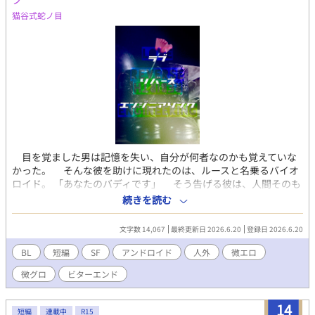
猫谷式蛇ノ目
目を覚ました男は記憶を失い、自分が何者なのかも覚えていな
かった。 そんな彼を助けに現れたのは、ルースと名乗るバイオ
ロイド。 「あなたのバディです」 そう告げる彼は、人間そのも
のの姿をしていながら、人間らしく振る舞うことを禁じられてい
続きを読む
た。それは、過去の自分が下した命令だと言う。 なぜ、そんな
ことを指示したのか。なぜ彼を前にすると、こんなにも胸の内が
文字数 14,067
最終更新日 2026.6.20
登録日 2026.6.20
ざわつくのか……？ 『哲学的ゾンビはエイリアンの夢を見るか』
そんなキャッチコピーのもとに産み出された、人工知能搭載のア
BL
短編
SF
アンドロイド
人外
微エロ
ンドロイドと人間のアレやらコレやら。 エロは手で……するだけ
微グロ
ビターエンド
です。グロも念の為の表記。 作者はハピエンの無い国からやって
来た人なのでご注意を。 pixiv、ムーンライトにも並行掲載。
14
短編
連載中
R15