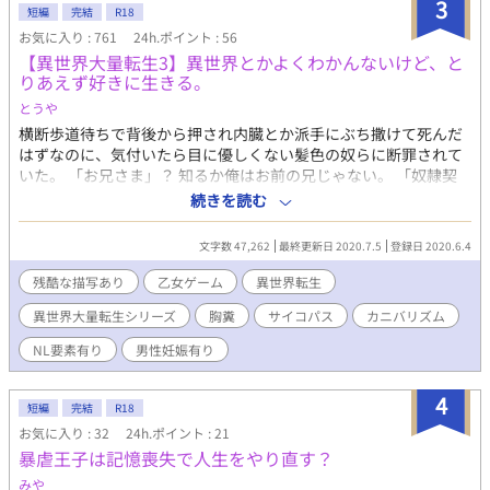
3
短編
完結
R18
お気に入り : 761
24h.ポイント : 56
【異世界大量転生3】異世界とかよくわかんないけど、と
りあえず好きに生きる。
とうや
横断歩道待ちで背後から押され内臓とか派手にぶち撒けて死んだ
はずなのに、気付いたら目に優しくない髪色の奴らに断罪されて
いた。 「お兄さま」？ 知るか俺はお前の兄じゃない。 「奴隷契
約破棄」？ 勝手にどうぞ？っていうか捨ててくれてありがとう！
続きを読む
どうやらここは「異世界」で、俺は「転生」したらしい。 それっ
てゲームみたいな感じ？え？俺ってもう人間じゃないわけ？だっ
文字数 47,262
最終更新日 2020.7.5
登録日 2020.6.4
たら好きに生きていいよな？え？なにこのイモムシ？戦争？結
婚？めんどくせえ。とりあえず食って良い？ 頭のネジの抜けた美
残酷な描写あり
乙女ゲーム
異世界転生
形中心多数攻め受け。 シリーズ中の『オリジン』って大体こんな
異世界大量転生シリーズ
胸糞
サイコパス
カニバリズム
いきものっていうサンプルです。主人公に共感できないお話。前
作の裏ではこんなことが起きてましたって言うだけです。 異世界
NL要素有り
男性妊娠有り
大量転生シリーズ秋津國編開幕です。 **************** *
ATTENTION * **************** *タグをよくご確認ください。人
4
間の命が非常に軽い話です。微グロ、胸糞、モラル底辺の苦手な
短編
完結
R18
方はご遠慮ください。面白くない、気持ち悪いなど、本人が重々
お気に入り : 32
24h.ポイント : 21
承知してます。以上のことから、今回の話は感想はクローズして
暴虐王子は記憶喪失で人生をやり直す？
います。誤字脱字報告も今回は無しの方向で…。 *エロはあんま
みや
りないです。入れる時はタイトルに＊マークが入ります。 *毎日0