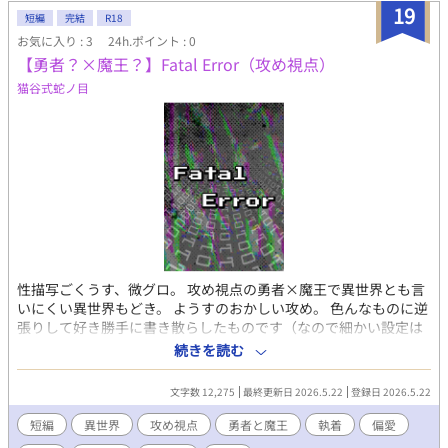
19
短編
完結
R18
お気に入り : 3
24h.ポイント : 0
【勇者？×魔王？】Fatal Error（攻め視点）
猫谷式蛇ノ目
性描写ごくうす、微グロ。 攻め視点の勇者×魔王で異世界とも言
いにくい異世界もどき。 ようすのおかしい攻め。 色んなものに逆
張りして好き勝手に書き散らしたものです（なので細かい設定は
お気になさらず）。 敢えてのポエムスタートでよろしくお願いし
続きを読む
ます。 pixiv、ムーンライトにも並行掲載。
文字数 12,275
最終更新日 2026.5.22
登録日 2026.5.22
短編
異世界
攻め視点
勇者と魔王
執着
偏愛