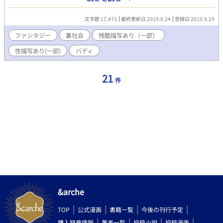
殺人鬼龍崎と、虐殺により隻眼となった城谷は主従関係を結び、
殺人者を追い詰めていく。 快楽のため、或いは復讐のために。 ＊
文字数 17,473
最終更新日 2019.9.24
登録日 2019.9.19
マークは性描写ありの話です。 微グロ表現有り、倫理観薄いで
す。
ファンタジー
裏社会
残酷描写あり（一部）
性描写あり(一部)
バディ
21
件
&arche
TOP
公式漫画
書籍一覧
今後の刊行予定
購入特典情報
著者一覧
投稿小説
投稿漫画