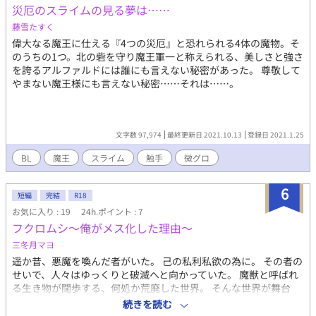
災厄のスライムの見る夢は……
藤雪たすく
偉大なる魔王に仕える『4つの災厄』と恐れられる4体の魔物。そ
のうちの1つ。北の砦を守り魔王軍一と称えられる、美しさと強さ
を誇るアルファルドには誰にも言えない秘密があった。 尊敬して
やまない魔王様にも言えない秘密……それは……。
文字数 97,974
最終更新日 2021.10.13
登録日 2021.1.25
BL
魔王
スライム
触手
微グロ
6
短編
完結
R18
お気に入り : 19
24h.ポイント : 7
フクロムシ～俺がメス化した理由～
三冬月マヨ
遥か昔、悪魔を喚んだ者がいた。 己の私利私欲の為に。 その者の
せいで、人々はゆっくりと破滅へと向かっていた。 魔獣と呼ばれ
る生き物が闊歩する、何処か荒廃した世界。 そんな世界が舞台
の、悪魔に故郷を滅ぼされた青年の話。 ・ヒイラギ(受け・女装男
続きを読む
子)が、アグナ(攻め・どっかイってる研究者)以外を誘う場面があ