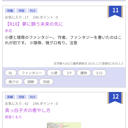
ては、その一部を（場合によっては）樹脂固めにして持ち帰るの
が日課。 • 痛覚が鈍く、リミッターが外れた筋力を持つ。幸也を
11
短編
完結
R18
可愛がりすぎて死なせかけることもしばしば。 氷室幸也（ひむ
お気に入り : 17
24h.ポイント : 0
ろ さちや） 受け。 • 細身 / 情報屋（スカベンジャー） • 切れ長の
【R18】夢に願う未来の先に
瞳が印象的な、刺すような美形。舌に銀のピアス。 • 劣悪な環境
で育った打算的なリアリスト。行き倒れていた一馬を「使える金
赤沼
蔓」として拾い、裏社会のルールを教え込んだ飼い主……のつも
小便と陵辱のファンタジー。 作者、ファンタジーを書いたのはこ
りだった。 • 圧倒的な体格差と一馬の無垢な狂気に抗えず、心身
れが初です。 ※陵辱、微グロ有り。注意
ともに蹂躙され尽くしている。一馬の眉尻にある古傷（自分を庇
った際のもの）に一生消えない負債を感じている。
文字数 4,932
最終更新日 2019.1.3
登録日 2019.1.3
BL
ファンタジー
小便
３P
魔物
エロ
微グロ
調教
完結
12
長編
完結
R18
お気に入り : 42
24h.ポイント : 0
真っ白子犬の癒やし方
雨宮くもり