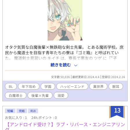
オタク気質な白魔後輩×無鉄砲な剣士先輩。 とある魔術学校。庶
民から魔道士を目指す青年たちの寮は『ゴミ箱』と呼ばれてい
た。 魔道剣士見習いの キイチ は、寮長で悪友の ツゲ に『“子
犬”の面倒を見ろ』と言われる。 やってきたのは下級生で白魔道士
続きを読む
見習いの テル だった。 肌も髪もまっしろなテルは、自虐的で、魔
法陣オタク。おまけに感情が荒ぶると犬耳とふわふわしっぽを出
文字数 50,036
最終更新日 2024.4.6
登録日 2024.2.16
しちゃう特異体質。 同室でのささやかな交流を楽しむ二人だった
が、実はテルにはある事情があった。 ※流血や微グロ表現がござ
BL
年下攻め
学園
ハッピーエンド
異世界
獣耳
いますのでご注意 表紙イラスト とわつぎさん
白魔導士
後輩×先輩
溺愛
13
短編
完結
R18
お気に入り : 1
24h.ポイント : 0
【アンドロイド受け？】ラブ・リバース・エンジニアリン
グ