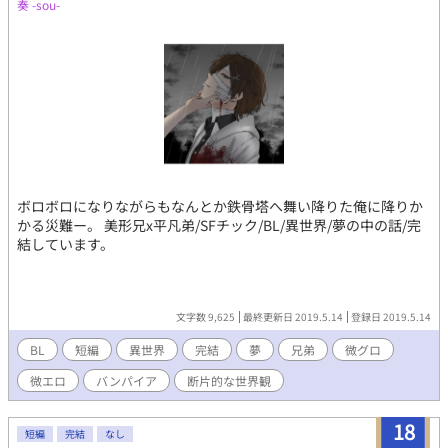
奏 -sou-
ボロボロになりながらもなんとか鉄骨塔へ舞い降りた俺に降りか
かる災難ー。 美形兄x平凡弟/SFチック/BL/異世界/夢の中の話/完
結しています。
文字数 9,625
最終更新日 2019.5.14
登録日 2019.5.14
BL
短編
異世界
完結
夢
兄弟
微グロ
微エロ
バンパイア
断片的な世界観
18
短編
完結
なし