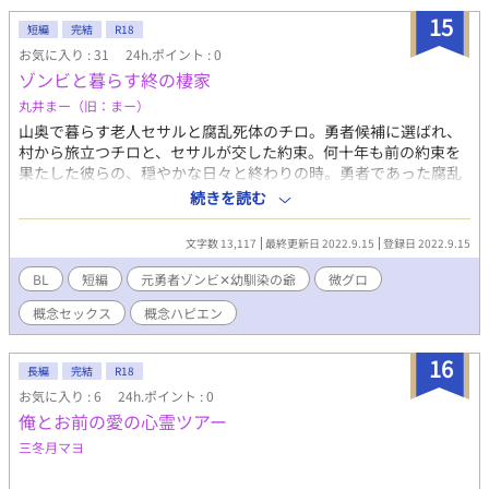
15
短編
完結
R18
お気に入り : 31
24h.ポイント : 0
ゾンビと暮らす終の棲家
丸井まー（旧：まー）
山奥で暮らす老人セサルと腐乱死体のチロ。勇者候補に選ばれ、
村から旅立つチロと、セサルが交した約束。何十年も前の約束を
果たした彼らの、穏やかな日々と終わりの時。勇者であった腐乱
死体と勇者をずっと待っていた老翁のお話。 ※椿朝子様主催の
続きを読む
「いつかの約束アンソロジー」に寄稿させていただいた作品で
す。 ※微グロ注意です。多分概念ハピエンになるかと思います。
文字数 13,117
最終更新日 2022.9.15
登録日 2022.9.15
※ムーンライトノベルズさんでも公開しております。
BL
短編
元勇者ゾンビ✕幼馴染の爺
微グロ
概念セックス
概念ハピエン
16
長編
完結
R18
お気に入り : 6
24h.ポイント : 0
俺とお前の愛の心霊ツアー
三冬月マヨ