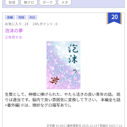
狂信
微グロ
ダーク
メタ
20
長編
完結
R18
お気に入り : 24
24h.ポイント : 0
泡沫の夢
三冬月マヨ
生贄として、神様に捧げられた、やたら活きの良い青年の話。 訛
りは適当です。脳内で良い雰囲気に変換して下さい。 本編全七話
+番外編(※は、微妙なグロ描写あり)。
文字数 35,063
最終更新日 2025.12.14
登録日 2025.7.13