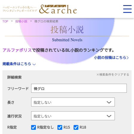
TOP
投稿小説
微グロの検索結果
Submitted Novels
アルファポリス
で投稿されているBL小説のランキングです。
小説の投稿はこちら
掲載条件はこちら
×検索条件をクリアする
詳細検索
フリーワード
長さ
進行状況
R指定
R指定なし
R15
R18