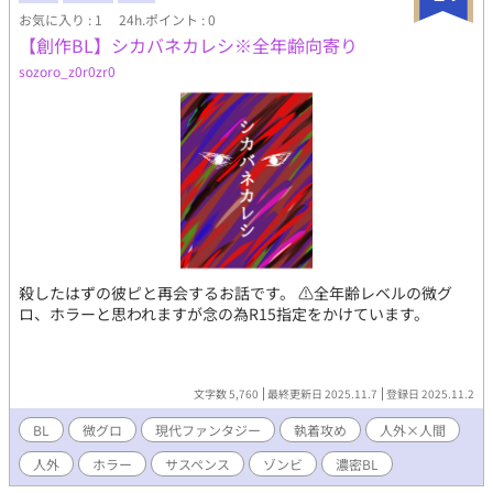
お気に入り : 1
24h.ポイント : 0
【創作BL】シカバネカレシ※全年齢向寄り
sozoro_z0r0zr0
殺したはずの彼ピと再会するお話です。 ⚠全年齢レベルの微グ
ロ、ホラーと思われますが念の為R15指定をかけています。
文字数 5,760
最終更新日 2025.11.7
登録日 2025.11.2
BL
微グロ
現代ファンタジー
執着攻め
人外×人間
人外
ホラー
サスペンス
ゾンビ
濃密BL