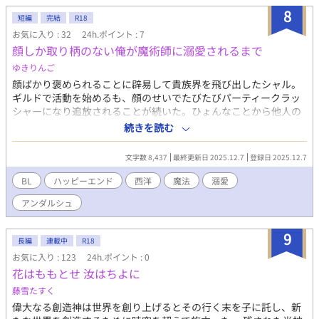
8
短編
完結
R18
お気に入り : 32
24h.ポイント : 7
顔しか取り柄のない俺が魔術師に溺愛されるまで
ゆきりんご
顔ばかり褒められることに辟易して貴族界を飛び出したシャル。
ギルドで活動を始めるも、顔のせいでたびたびパーティークラッ
シャーになり追放されることが続いた。ひょんなことから他人の
顔の区別がつかないという魔術師とバディを組むことにな
続きを読む
り……？ 他人の顔の区別ができない攻め×美形な自分の顔が嫌な
受け ※微グロ注意
文字数 8,437
最終更新日 2025.12.7
登録日 2025.12.7
BL
ハッピーエンド
西洋
魔法
溺愛
アンダルシュ
9
長編
連載中
R18
お気に入り : 123
24h.ポイント : 0
花はももとせ 汝はちよに
藤雪たすく
偉大なる創造神は世界を創り上げるとその行く末を子に託し、新