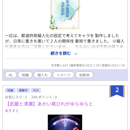
一応は、都道府県擬人化の設定で考えてキャラを 製作しました
が、日常に重きを置いて２人の関係性 重視で書きました。 ※擬人
化苦手な方はご注意くださいませ。 ちなみにほぼ不死の体であ
ります。 いやー、久し振りに都道府県の擬人化を新キャラで 書き
続きを読む
ました。 竜野×凪です。 ついに、H庫さんとO山さんが完成。 西
脇 竜野 身長:１８４ｃｍ ６９ｋｇ 外見:２０代半ば程に見え
文字数 1,607
最終更新日 2022.7.30
登録日 2022.7.30
る。 性格は、やさぐれてるのか、純情なのかよく分からない。 凪
の事を昔から大切に思ってはいるものの、 とある事が気がかり
BL
短編
擬人化
イメージ
幼馴染
で、イマイチちゃんと向き合えない。 好きとか嫌いの領域では無
い事も自覚している。 少し我が強い一面もあるが、実は神経質な
2
面も 持ち合わせている。 なんだかんだ、傍に凪が居ると穏やか。
短編
連載中
R18
玉野 凪 身長:１７２ｃｍ ５６ｋｇ 外見:色素が全体的に薄め。
お気に入り : 3
24h.ポイント : 0
２０代前半に見られる。 竜野の幼友達。よく分からないけど、竜
【武蔵と清瀬】あかい尾びれがゆらゆらと
野には時々 つらく当たられてしまう。 ミステリアスに思われがち
あきすと
だけれど、頭の中で 空想を楽しんでいるだけだったりする。 中性
的であると、自分で感じている。 ファッションは、時々竜野とペ
アにしたり同デザインの 色違いを着たりしている（ラフな格好な
どは特に） 交友関係:同じく関西圏の三千院楓や、杏との（狐と狸