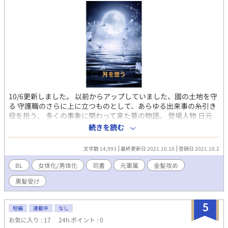
ョコが好き。職業、書道家。 黒髪、前髪はセンターパート。 ちょ
っと出てくる人たち。 楓 西の都の守護をしてる強い人。タロー
の拾い主（付き合ってる） タロー 楓のパートナー。関西担当。
葵 とーっても偉くて強い人。皆のだいたいの上司。 美濃 大地
の秘書的存在。 元ネタがTDFK擬人化ですが、キャラに特化して
いるので こちらでの設置要素は薄いです。 ほぼ不死で長生きと言
う事以外、この兄弟は特段能力も 出てこないので（イチャイチャ
させたり、いがみ合う要素が強いので） 一応は、それぞれの県を
担当して守護繁栄をしてたりもします。 この２人は、未遂っぽく
見えるだけです。 光はわりと肝が据わってるのですが…大地が、
10/6更新しました。 以前からアップしていました、國の土地を守
と言った雰囲気が。 好きな２人なので、また書きたいです(#^.^#)
る 守護職のさらに上に立つものとして、あらゆる出来事の糸引き
※一応のイメージを貼りつけてありますが 小説は想像の産物です
役を担う、 多くの事象に関わって来た葵の物語。 登場人物 日元
ので、各自お楽しみいただければと思います。
葵（旧姓、橘） 時間にも性別にもとらわれない存在。 守護職の上
続きを読む
司的な存在。神出鬼没であり、 糸引き役をしたり、嫌な役回りも
こなす。 血も涙も無いわけではなく、誰よりも感受性は強い。 世
文字数 14,993
最終更新日 2021.10.10
登録日 2021.10.2
情が落ち着き始めた頃に、やっと心許せる相手が 現れたので、近
年は平穏に暮らしている。 神と人間との間に生まれた。神格を持
BL
女体化/男体化
司書
元軍属
金髪攻め
ち合わせているため、ほぼ不死。 髪は、カラスの濡れ羽色。瞳
黒髪受け
は、紫色(感情の高まりによって色の変化あり) 軍に属していた
り、地獄にも出入りしたり、図書館の司書をしたり。人望もある
が、史実に関わった事がバレ無いように暮らしている。 エスカデ
5
短編
連載中
なし
との出逢いで、人生が大きく変わってしまった。 エスカデ＝ホワ
お気に入り : 17
24h.ポイント : 0
イト 葵のパートナー。過去に、葵の写真をとある人物から 見せて