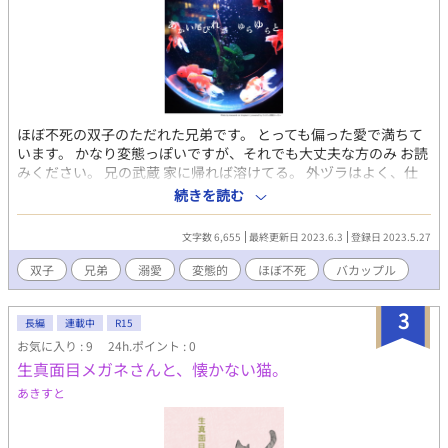
シリーズから）仲が良い。 竜野と凪の関係性を、長く見て来てい
るものの くっつきそうで、くっつかない２人に何故か楓と杏が 焦
れている状況。
ほぼ不死の双子のただれた兄弟です。 とっても偏った愛で満ちて
います。 かなり変態っぽいですが、それでも大丈夫な方のみ お読
みください。 兄の武蔵 家に帰れば溶けてる。 外ヅラはよく、仕
事人間だけど 弟である、清瀬に精神的な 依存度がかなり高め。
続きを読む
ついつい、流されかけちゃう。 弟に等身大フィギュアを作られて
しまう。 弟の清瀬 腐男子。デザインの仕事と 農業をしながら生計
文字数 6,655
最終更新日 2023.6.3
登録日 2023.5.27
を立てて暮らす。 兄である武蔵を、深く愛しており その内、薄い
本を描きだしそう。 2人とも20代半ば。 双子という事になってい
双子
兄弟
溺愛
変態的
ほぼ不死
バカップル
るが 実際は年齢差がある事に 気づいていない（長年暗示にかけら
れている）ほぼ引きこもりのような 生活をしているが、家事も万
3
能。
長編
連載中
R15
お気に入り : 9
24h.ポイント : 0
生真面目メガネさんと、懐かない猫。
あきすと