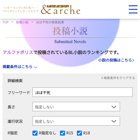
TOP
投稿小説
ほぼ不死の検索結果
Submitted Novels
アルファポリス
で投稿されているBL小説のランキングです。
小説の投稿はこちら
掲載条件はこちら
×検索条件をクリアする
詳細検索
フリーワード
長さ
進行状況
R指定
R指定なし
R15
R18