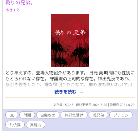
偽りの兄弟。
もらって一目ぼれした。海の向こう側で医師をしていた。 葵の元
にやって来るのはこれで２度目。 葵の性別には、何のこだわりも
あきすと
なくただその存在を 愛でている。金髪碧眼。年齢は20代後半。 ※
妊娠表現に近いものがあったりするので、苦手な方は ご注意くだ
さいませ。
とりあえずの、登場人物紹介があります。 日元 葵 時間にも性別に
もとらわれない存在。 守護職の上司的な存在。神出鬼没であり、
糸引き役をしたり、嫌な役回りもこなす。 血も涙も無いわけでは
なく、誰よりも感受性は強い。 世情が落ち着き始めた頃に、やっ
続きを読む
と心許せる相手が 現れたので、近年は平穏に暮らしている。 神と
人間との間に生まれた。神格を持ち合わせているため、ほぼ不
文字数 15,045
最終更新日 2024.5.28
登録日 2021.8.29
死。 髪は、カラスの濡れ羽色。瞳は、紫色(感情の高まりによって
色の変化あり) 軍に属していたり、地獄にも出入りしたり、図書館
BL
財閥
白髪攻め
無邪気受け
義兄弟
ブラコン
の司書をしたり。人望もあるが、史実に関わった事がバレ無いよ
共依存
異能力
うに暮らしている。 エスカデとの出逢いで、人生が大きく変わっ
てしまった。 エスカデ 葵が唯一心を許した医師。 身長181cm程
あり、 ブロンドヘアに碧眼、眼鏡を掛けている。 見た目は残念で