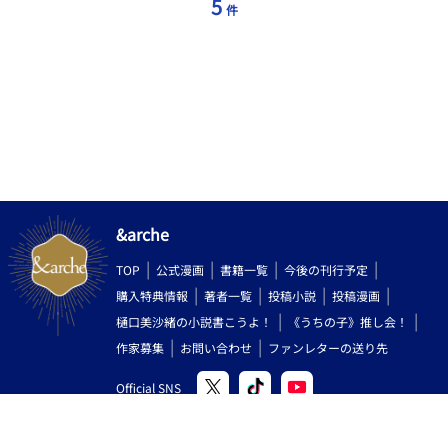
5
件
無いのに中身が残念な、ただのイケメン医師。葵に一目惚れして
しまい、うっかり道を誤りかけた。たった一枚の写真だけを頼り
に移住を決意をした。押し掛け夫。 橘家 國有数の財閥。 元は、
華族。 造船技術はトップクラス。 製薬会社も所有している。 表
向きの化学技術ばかりでなく、オカルト傾倒な裏面も持った研究
施設がある。 １度葵が婿養子に入った家でもある。 葵は、橘 葵
を名乗っていた時期も数年あるが 離縁後に妻は地方に嫁いでい
る。 橘 蓮(20) 葵の義理の弟。 とても繊細で、動物の心がわかる不
思議な能力を持った橘財閥の次期当主。 天真爛漫で、自由。 葵と
もいまだに仲がよく、船の話で盛り上ったりする。 血の繋がらな
い、兄(養子)がいる。 橘 焔(20代半ば) 橘財閥の次期当主として、
とある研究所から連れ出された蓮の兄。 程無くして、橘家にも蓮
&arche
が誕生したため、自らを蓮の身の回りの世話役として欲しいと蓮
の父に直訴した。橘財閥の化学研究所で、新薬の臨床実験を受け
TOP
公式漫画
書籍一覧
今後の刊行予定
ていた。 生家が貧しかった為、研究所の近くに乳飲み子であるに
も関わらず置き去りにされていた所を数人の研究員に保護され
購入特典情報
著者一覧
投稿小説
投稿漫画
た。 薬の影響で髪が所々白髪混じり。 利発で、行動力がある。 蓮
樋口美沙緒の小説書こうよ！
《うちの子》推し会！
を大切にしており、実の弟と思っている。 この話での主人公は橘
作家募集
お問い合わせ
ファンレターの送り先
兄弟です。 ーーーーーーーーーーーーーーーーーーーーーーー ピ
クルーさんのHP内 ちまころめ～か～さんの機能をお借りして キ
Official SNS
ャライメージを作成いたしております<(_ _)> シンプルで可愛いの
ですごく素敵です٩( ''ω'' )و