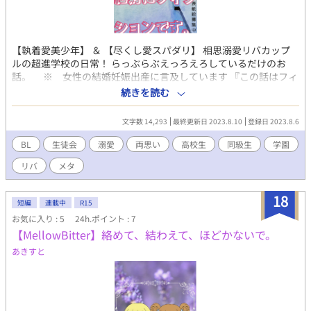
【執着愛美少年】 ＆ 【尽くし愛スパダリ】 相思溺愛リバカップ
ルの超進学校の日常！ らっぶらぶえっろえろしているだけのお
話。 ※ 女性の結婚妊娠出産に言及しています 『この話はフィ
クションだからね。絶対前提を忘れないでよ』 【伊藤 宗壱】生徒
続きを読む
会書記・サブカルチャー研究会会計・バスケット部・ミス学園優
勝・親衛隊アリ・社長御令息 【原 理宇】広報委員会・華道部学園
文字数 14,293
最終更新日 2023.8.10
登録日 2023.8.6
祭企画長・ゴルフ部OB連絡担当・体育祭審判団 ※ 高等部一年
生スタート時 [書庫企画ルクイユ]様企画参加 レビュー感想・ブク
BL
生徒会
溺愛
両思い
高校生
同級生
学園
マお気に入り・表紙絵ファンイラスト・誤字脱字指摘・高評価批
リバ
メタ
判 等々、反響お待ちしております Twitter→
https://mobile.twitter.com/aaostudy1
18
短編
連載中
R15
お気に入り : 5
24h.ポイント : 7
【MellowBitter】絡めて、結わえて、ほどかないで。
あきすと