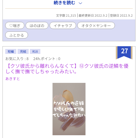
まり毎日イチャラブな日々を送るバカップルなふたりの、初デー
続きを読む
トの話です。基本はゆるふわほのぼのシリアス。スケベもありま
すが(3ページ目です)愛情多めで全体的に甘々。 シリーズタグ→ふ
文字数 21,315
最終更新日 2022.9.2
登録日 2022.9.2
とかる pixiv/ムーンライトノベルズにも同作品を投稿していま
す。 なにかありましたら(web拍手/絵文字不可)
♡喘ぎ
ほのぼの
イチャラブ
オタク×ヤンキー
http://bit.ly/38kXFb0 Twitter垢・拍手返信はこちらにて
ふとかる
https://twitter.com/show1write
27
短編
完結
R18
お気に入り : 8
24h.ポイント : 0
【クソ彼氏から離れらんなくて】⑫クソ彼氏の逆鱗を優
しく撫で撫でしちゃったみたい。
あきすと