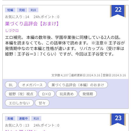
わりとお堅い性格。 メンタルがおぼろ豆腐になりやすい。 Sweet
の２人とは良識ある付き合いをしている。 若波の性格がいまいち
22
短編
完結
R18
掴めずに戸惑う日々。 松原 若波（もなみ） 175ｃｍ（世界線移
お気に入り : 14
24h.ポイント : 0
動後181cm） 21歳。(37歳)金髪。クォーター。 事務所の所属タレ
巣づくり品評会【おまけ】
ント。 たまに喫煙したり飲酒する。 実家との間を行ったり来たり
していて 多忙気味。 この世界では、アイドルではない事に。
しづクロ
エロ補完。 本編の数年後、学園卒業後に同棲している2人の話。
本編を読まなくても、この話単体で読めます。 ※注意※ 王子谷が
発情期中なので本編と性格が違います。 リバカップル（受け率は
姫野：王子谷＝3：7くらい）ですが、今回は王子谷受です。
文字数 4,107
最終更新日 2024.9.16
登録日 2024.9.16
BL
オメガバース
巣づくり品評会（本編）のおまけ
姫野（攻）視点
Ω×Ω
玩具責め
発情期
エロしかない
甘々
23
長編
連載中
R18
お気に入り : 13
24h.ポイント : 0