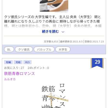
クソ彼氏シリーズの 大学生編です。 主人公 央未（大学生） 朔と
離れ離れになり 久しぶり？の再会に 期待しながら帰ってきた模
様。 朔とは数年前から、恋仲。 朔（大学生） 央未の彼氏。 本編
では、クソ彼氏と呼ばれたり 散々だけど、実は根が真面目。 ただ
続きを読む
し、かなりの自由人。 一応、イチャイチャ甘々、えちえち注意を
促しておきます。
文字数 8,653
最終更新日 2021.8.5
登録日 2021.7.23
BL
クソ彼氏
バカップル
大学生
29
短編
完結
R15
お気に入り : 27
24h.ポイント : 0
鉄筋青春ロマンス
ルルオカ