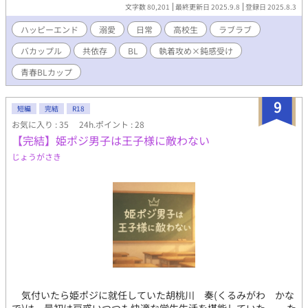
かりのアニメの話で盛り上がっていた。 ※三人称の全年齢BLです
文字数 80,201
最終更新日 2025.9.8
登録日 2025.8.3
※
ハッピーエンド
溺愛
日常
高校生
ラブラブ
バカップル
共依存
BL
執着攻め×鈍感受け
青春BLカップ​
9
短編
完結
R18
お気に入り : 35
24h.ポイント : 28
【完結】姫ポジ男子は王子様に敵わない
じょうがさき
気付いたら姫ポジに就任していた胡桃川 奏(くるみがわ かな