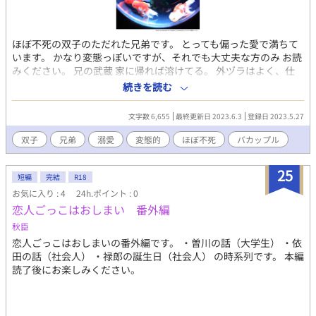
ほぼ不死の双子のただれた兄弟です。 とっても偏った愛で満ちて
います。 かなり変態っぽいですが、それでも大丈夫な方のみ お読
みください。 兄の武蔵 家に帰れば溶けてる。 外ヅラはよく、仕
事人間だけど 弟である、清瀬に精神的な 依存度がかなり高め。
続きを読む
ついつい、流されかけちゃう。 弟に等身大フィギュアを作られて
しまう。 弟の清瀬 腐男子。デザインの仕事と 農業をしながら生計
文字数 6,655
最終更新日 2023.6.3
登録日 2023.5.27
を立てて暮らす。 兄である武蔵を、深く愛しており その内、薄い
本を描きだしそう。 2人とも20代半ば。 双子という事になってい
双子
兄弟
溺愛
変態的
ほぼ不死
バカップル
るが 実際は年齢差がある事に 気づいていない（長年暗示にかけら
れている）ほぼ引きこもりのような 生活をしているが、家事も万
25
能。
短編
完結
R18
お気に入り : 4
24h.ポイント : 0
恋人ごっこはおしまい 番外編
秋臣
恋人ごっこはおしまいの番外編です。 ・曽川の話（大学生） ・依
田の話（社会人） ・禄郎の誕生日（社会人） の時系列です。 本編
読了後にお楽しみください。