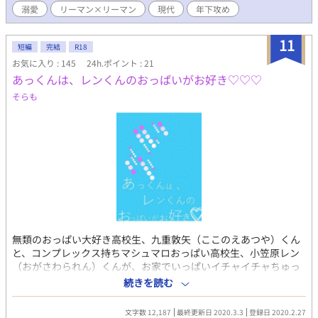
溺愛
リーマン×リーマン
現代
年下攻め
の投稿を開始しました。全５話の予定です。
11
短編
完結
R18
お気に入り : 145
24h.ポイント : 21
あっくんは、レンくんのおっぱいがお好き♡♡♡
そらも
無類のおっぱい大好き高校生、九重敦矢（ここのえあつや）くん
と、コンプレックス持ちマシュマロおっぱい高校生、小笠原レン
（おがさわられん）くんが、お家でいっぱいイチャイチャちゅっ
ちゅしてるラブラブ話♡ 今回は物語よりもエロ重視の相も変わら
続きを読む
ずバカップルな高校生男子のお話であります。 エロ重視と言って
も、タイトル通りおっぱいイジイジが中心となりますので、最後
文字数 12,187
最終更新日 2020.3.3
登録日 2020.2.27