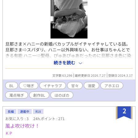
旦那さま×ハニーの新婚バカップルがイチャイチャしている話。
旦那さま⇨スパダリ、ハニー以外興味ない、お仕事はちゃんとで
きる有能 ハニー⇨聖母、ぴゅあぴゅあだったのに旦那さま色に染
められている、束縛されている自覚は無い、太陽 サブタイトルは
続きを読む
『こんな嫁が欲しい』です。 今からでもスパダリになれますか？
文字数 63,296
最終更新日 2026.7.27
登録日 2024.3.17
BL
♡喘ぎ
イチャラブ
甘々
溺愛
アホエロ
濁点喘ぎ
創作BL
ほのぼの
2
長編
連載中
R18
お気に入り : 3
24h.ポイント : 271
風よ吹け吹け！
ＫＰ