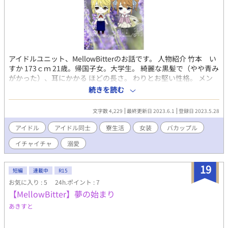
アイドルユニット、MellowBitterのお話です。 人物紹介 竹本 い
すか 173ｃｍ 21歳。帰国子女。大学生。 綺麗な黒髪で（やや青み
がかった）、耳にかかる ほどの長さ。 わりとお堅い性格。 メン
タルがおぼろ豆腐になりやすい。 Sweetの２人とは良識ある付き
続きを読む
合いをしている。 若波の性格がいまいち掴めずに戸惑う日々。 松
原 若波（もなみ） 175ｃｍ 21歳。金髪。クォーター。 事務所の
文字数 4,229
最終更新日 2023.6.1
登録日 2023.5.28
所属タレント。 たまに喫煙したり飲酒する。 実家との間を行った
り来たりしていて 多忙気味。 既にお付き合いしているので、その
アイドル
アイドル同士
寮生活
女装
バカップル
前のお話は シリーズを遡ってみてください(^^)/
イチャイチャ
溺愛
19
短編
連載中
R15
お気に入り : 5
24h.ポイント : 7
【MellowBitter】夢の始まり
あきすと