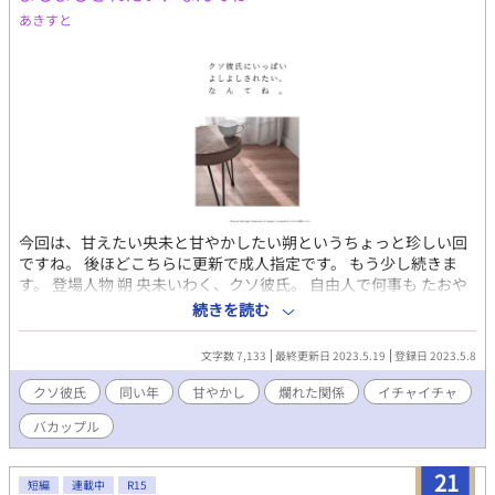
あきすと
今回は、甘えたい央未と甘やかしたい朔というちょっと珍しい回
ですね。 後ほどこちらに更新で成人指定です。 もう少し続きま
す。 登場人物 朔 央未いわく、クソ彼氏。 自由人で何事も たおや
かに受け流してしまう。 風のような青年。 自分の心には、少しう
続きを読む
とい。 とりあえず央未の顔は無条件に好き。 央未 朔の一番大切な
人。 実は小学生くらいからの知り合いだったりする。 しらずしら
文字数 7,133
最終更新日 2023.5.19
登録日 2023.5.8
ず、彼氏を 束縛しちゃう系。 元は、人当たりがいい好青年。
クソ彼氏
同い年
甘やかし
爛れた関係
イチャイチャ
バカップル
21
短編
連載中
R15