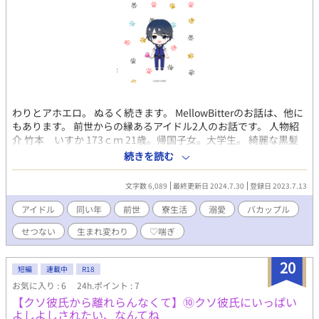
わりとアホエロ。 ぬるく続きます。 MellowBitterのお話は、他に
もあります。 前世からの縁あるアイドル2人のお話です。 人物紹
介 竹本 いすか 173ｃｍ 21歳。帰国子女。大学生。 綺麗な黒髪
で（やや青みがかった）、耳にかかる ほどの長さ。 わりとお堅い
続きを読む
性格。 メンタルがおぼろ豆腐になりやすい。 Sweetの２人とは良
識ある付き合いをしている。 若波の性格がいまいち掴めずに戸惑
文字数 6,089
最終更新日 2024.7.30
登録日 2023.7.13
う日々。 松原 若波（もなみ） 175ｃｍ 21歳。金髪。クォータ
ー。 事務所の所属タレント。 たまに喫煙したり飲酒する。 実家
アイドル
同い年
前世
寮生活
溺愛
バカップル
との間を行ったり来たりしていて 多忙気味。 既にお付き合いして
せつない
生まれ変わり
♡喘ぎ
いるので、その前のお話は シリーズを遡ってみてください(^^)/
20
短編
連載中
R18
お気に入り : 6
24h.ポイント : 7
【クソ彼氏から離れらんなくて】⑩クソ彼氏にいっぱい
よしよしされたい、なんてね