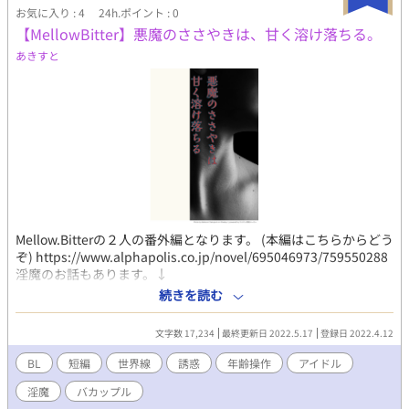
お気に入り : 4
24h.ポイント : 0
【MellowBitter】悪魔のささやきは、甘く溶け落ちる。
あきすと
Mellow.Bitterの２人の番外編となります。 (本編はこちらからどう
ぞ) https://www.alphapolis.co.jp/novel/695046973/759550288
淫魔のお話もあります。↓
https://www.alphapolis.co.jp/novel/695046973/29550976 ご先
続きを読む
祖が主従関係と言う縁で繋がっている２人なんですが。 距離感に
悩む2人。をベースに書いていますが、今回は世界線移動を して
文字数 17,234
最終更新日 2022.5.17
登録日 2022.4.12
しまい、様子が違う若波に戸惑ういすか。 から、スタートとなり
ます。 ほぼ、面識ゼロとなる相手に、淫魔の疑惑があるいすかが
BL
短編
世界線
誘惑
年齢操作
アイドル
また色々としでかします。 人物紹介 竹本 いすか 173ｃｍ 21
淫魔
バカップル
歳。帰国子女。大学生。 綺麗な黒髪で、耳にかかる ほどの長さ。