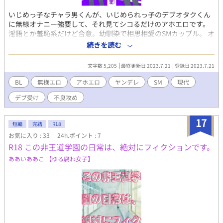
いじめっ子なチャラ男くんが、いじめられっ子のデブオタクくん
に無様オナニー強要して、それ見てシコるだけのアホエロです。
淫語とか羞恥系だけど合意。幼馴染で相思相愛のSMカップル。 オ
ナニーの日なのでオナニーメインです。挿入はラストにほんのち
続きを読む
ょっとだけ。 設定上はヤンデレ同士のSMバカップル……なんです
が、今回はヤンデレ要素薄めかも。 攻め…茶浦レオナ/ドＳでいじ
文字数 5,205
最終更新日 2023.7.21
登録日 2023.7.21
めっ子なチャラ男。恋人のクニハルのことが大好き。DV気質のヤ
ンデレ。 受け…太田クニハル/ドＭでいじめられっ子なオタク。恋
BL
無様エロ
アホエロ
ヤンデレ
SM
現代
人のレオナのことが大好き。ストーカー気質のヤンデレ。 以前発
デブ受け
不良攻め
行した同人誌、「チャラ男とオタクの暴力性愛」の二人のお話に
なってます。 二人の馴れ初めは同人誌版に収録されています。 ペ
ージ下部にある表紙画像下のリンクから、同人誌の試し読みペー
17
短編
完結
R18
ジに飛べるので、興味がある方はそちらからどうぞ！
お気に入り : 33
24h.ポイント : 7
R18 この非王道学園の日常は、絶対にフィクションです。
ああいああこ 【ゆる腐わ女子】