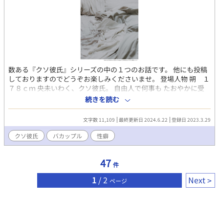
数ある『クソ彼氏』シリーズの中の１つのお話です。 他にも投稿
しておりますのでどうぞお楽しみくださいませ。 登場人物 朔 １
７８ｃｍ 央未いわく、クソ彼氏。 自由人で何事も たおやかに受
け流してしまう。 風のような青年。 久しぶりに央未と再会して 心
続きを読む
が暴風域。 自分の心には、少しうとい。 とりあえず央未の顔は好
き。 央未 １７０ｃｍ 朔に逃げられたせいで すっかり性格が、ね
文字数 11,109
最終更新日 2024.6.22
登録日 2023.3.29
じ曲がり 素直さを忘れてしまった。 でも時々、強がる事を忘れ 無
邪気になる。 しらずしらず、彼氏を 束縛しちゃう系。 元は、人当
クソ彼氏
バカップル
性癖
たりがいい好青年。
47
件
1
/ 2
Next
ページ