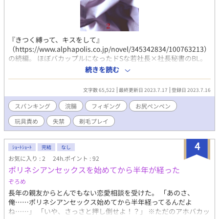
『きつく縛って、キスをして』
（https://www.alphapolis.co.jp/novel/345342834/100763213）
の続編。 ほぼバカップルになったドSな若社長×社長秘書のBL。
相変わらず、お仕置きのぺんぺんあり、緊縛、フィギング、浣
続きを読む
腸、などアブノーマルプレイあり。なんでも大丈夫な人向け。 続
編の３を書き始めました。
文字数 65,522
最終更新日 2023.7.17
登録日 2023.7.16
スパンキング
浣腸
フィギング
お尻ペンペン
玩具責め
失禁
剃毛プレイ
4
ｼｮｰﾄｼｮｰﾄ
完結
なし
お気に入り : 2
24h.ポイント : 92
ポリネシアンセックスを始めてから半年が経った
ぞろめ
長年の親友からとんでもない恋愛相談を受けた。 「あのさ、
俺……ポリネシアンセックス始めてから半年経ってるんだよ
ね……」 「いや、さっさと押し倒せよ！？」 ※ただのアホバカッ