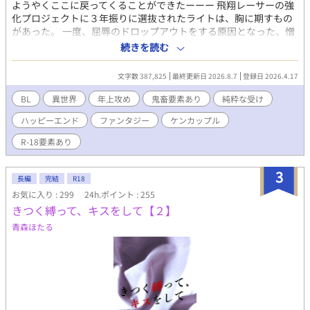
ようやくここに戻ってくることができたーーー 飛翔レーサーの強
化プロジェクトに３年振りに選抜されたライトは、胸に期すもの
があった。 一度、屈辱のドロップアウトをする原因となった、憎
きライバル…ウェスタニア国のカーグと決着をつける！そして自
続きを読む
らこそが天空レースの覇者だと、奴にも、世間にも知らしめるの
だ！ 剣と魔法とモンスターのいる異世界での、競技ものになりま
文字数 387,825
最終更新日 2026.8.7
登録日 2026.4.17
す。主人公たちはまだプロになる一歩手前のセミプロという立場
で、厳しい訓練のため寄宿舎で共同生活を営んでいます。 最初は
BL
異世界
年上攻め
鬼畜要素あり
純粋な受け
鬼畜✕純粋なアホの子という感じで始まりますが、最終的には頭
ハッピーエンド
ファンタジー
ケンカップル
お花畑のバカップルになっていく予定です。 ＊R18要素有りのた
め、ご注意を！ 応援していただけると嬉しいです！
R-18要素あり
3
長編
完結
R18
お気に入り : 299
24h.ポイント : 255
きつく縛って、キスをして【２】
青森ほたる