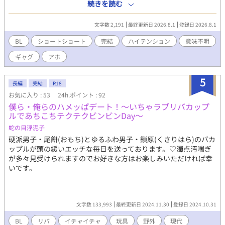
プルの話です。 終始意味不明なので何でも許せる方向けです。 ム
続きを読む
ーンライトノベルズで同時掲載中。
文字数 2,191
最終更新日 2026.8.1
登録日 2026.8.1
BL
ショートショート
完結
ハイテンション
意味不明
ギャグ
アホ
5
長編
完結
R18
お気に入り : 53
24h.ポイント : 92
僕ら・俺らのハメッぱデート！〜いちゃラブリバカップ
ルであちこちテクテクビンビンDay〜
蛇の目浮泥子
硬派男子・尾餅(おもち)とゆるふわ男子・鎖原(くさりはら)のバカ
ップルが頭の緩いエッチな毎日を送っております。♡濁点汚喘ぎ
が多々見受けられますのでお好きな方はお楽しみいただければ幸
いです。
文字数 133,993
最終更新日 2024.11.30
登録日 2024.10.31
BL
リバ
イチャイチャ
玩具
野外
現代