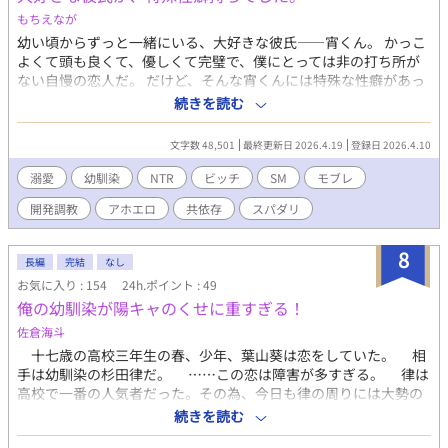
もちえなが
幼い頃からずっと一緒にいる、大好きな彼氏――宵くん。 かっこ
よくて頭も良くて、優しくて完璧で、僕にとっては非の打ち所が
ない自慢の恋人だ。 だけど、そんな宵くんには特殊な性癖があっ
て――、なんとNTR(寝取られ)好きだったのだ。 NTR好きサイコ
続きを読む
完璧イケメン×ビッチにされてしまったチョロ色気美人 の両思い
ラブコメです。 ※ラブラブのバカップル中心だけど、たまに受け
文字数 48,501
最終更新日 2026.4.19
登録日 2026.4.10
が色んな男に悪戯されます。 ※同意なしのモブレありです。ご注
意ください。 ※攻め視点あり。 ※貞操観念低めの世界観
溺愛
幼馴染
NTR
ビッチ
SM
モブレ
開発調教
アホエロ
共依存
スパダリ
8
長編
完結
なし
お気に入り : 154
24h.ポイント : 49
俺の幼馴染が陽キャのくせに重すぎる！
佐倉海斗
十七歳の高校三年生の春、少年、葉山葵は恋をしていた。 相
手は幼馴染の杉田律だ。 ……この恋は障害が多すぎる。 律は
高校で一番の人気者だった。その為、今日も律の周りには大勢の
生徒が集まっている。人見知りで人混みが苦手な葵は、幼馴染だ
続きを読む
からとその中に入っていくことができず、友人二人と昨日見たば