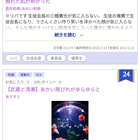
触れた肌が熱かった
蒼井和希/あおい和希
※リバです 生徒会長の三橋鷹也が気に入らない。 生徒の推薦で生
徒会長になり、うさんくさい作り笑いを浮かべた顔が気に入らな
い。 そんな俺のそっけない態度を気に入った鷹也に懐かれるよう
になってしまう。 彼の本性を知った和美は自然に惹かれていくよ
続きを読む
うになる。 会長×委員長、初のリバカップル誕生 ■キャラ ・三
橋鷹也(みはし たかや) 高校3年生 生徒会長。文武両道。教室、生
文字数 33,370
最終更新日 2022.3.31
登録日 2022.2.21
徒から頼られる人気者。だが、その本質は誰も知らない。 髪に隠
れているが、ピアス穴がいくつもある。 異性にモテるが誰の告白
リバ
生徒会長
委員長
優等生
も断る。 ・桜坂 和美(さくらざか かずみ) 高校3年生 クラス委員
長。真面目。頭脳明晰。 自分から進んで掃除や、提出物を集めた
24
りする。だが、嘘をつかれたことから、誰かの変わりは絶対に引
短編
連載中
R18
き受けない。 【重複投稿】 Blove、fujossy、ムーンライトノベル
お気に入り : 3
24h.ポイント : 0
ズ、ポケットBLノベルクラブ、エブリスタ、魔法のiらんど、カク
【武蔵と清瀬】あかい尾びれがゆらゆらと
ヨム、ノベラボ、ツギクル、プリ小説、ハーメルン、NOVEL
あきすと
DAYS、FC2