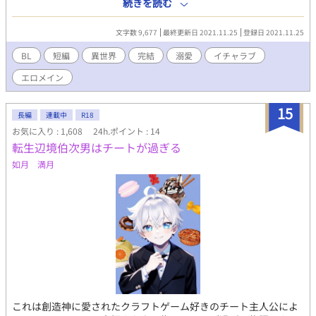
ロテン、快楽堕ち ※これは別ネタの『嫌われ役の公式愛妾ですが
続きを読む
夫だけは僕のガチ勢でした』のR18話です。R15に飽き足らず爆誕
しました。 〈別ネタ未読の方へ〉 作者名をポチっとして一覧から
文字数 9,677
最終更新日 2021.11.25
登録日 2021.11.25
そちらを読んで（ついでに投票して）頂けたら歓喜ですが、読ま
なくても「受けは男だけど色々あって女として攻めと結婚して
BL
短編
異世界
完結
溺愛
イチャラブ
る。2人は何やかんやあって今はただのバカップル」というふざけ
エロメイン
た設定だけご承知頂ければ大丈夫。
15
長編
連載中
R18
お気に入り : 1,608
24h.ポイント : 14
転生辺境伯次男はチートが過ぎる
如月 満月
これは創造神に愛されたクラフトゲーム好きのチート主人公によ