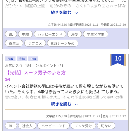
で)は、最初は戸惑いつつも快適な学生生活を堪能していた。 た
だひとつ、同室の上園 朔(かみぞの さく)には振り回されっぱな
しだった。 仲良くなりたいのに無口で無愛想。 諦めかけていた
続きを読む
時に、なぜか距離が縮まる。 ──で、でもなんか縮まりすぎてな
い？！ 男子校×寮生活×独占欲。 同室で童貞同士の２人が両
文字数 44,626
最終更新日 2025.11.1
登録日 2025.10.20
想いになったら、部屋でやることは…… 強引無口美形×愛され
姫ポジのえち甘バカップルラブコメです。 ——— ※同室男子高生
BL
中編
ハッピーエンド
溺愛
学生×学生
の軽率にイチャイチャするラブコメです。 ※後半に性描写（濃い
寮生活
ラブコメ
R18シーン多め
め）あり。苦手な方はご注意ください。 連続絶頂/攻めフェラ/
潮吹き等 ※性描写ページはタイトルに※をつけています。
10
長編
完結
R18
お気に入り : 184
24h.ポイント : 21
【完結】スーツ男子の歩き方
SAI
イベント会社勤務の羽山は接待が続いて胃を壊しながらも働いて
いた。そんな中、4年付き合っていた彼女にも振られてしまう。
胃は痛い、彼女にも振られた。そんな羽山の家に通って会社の後
輩である高見がご飯を作ってくれるようになり……。 ノンケ社会
続きを読む
人羽山が恋愛と性欲の迷路に迷い込みます。そして辿り着いた答
えは。 後半から性描写が増えます。 本編 スーツ男子の歩き方
文字数 115,930
最終更新日 2021.11.22
登録日 2021.8.22
30話 サイドストーリー 7話 順次投稿していきます。 ※サイドス
トーリーはリバカップルの話になります。 ※性描写が入る部分に
BL
社会人
ハッピーエンド
ノンケ受け
切ない
は☆をつけてあります。 10/18 サイドストーリー２ 亨の場合