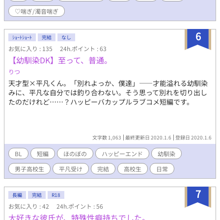
♡喘ぎ/濁音喘ぎ
6
ｼｮｰﾄｼｮｰﾄ
完結
なし
お気に入り : 135
24h.ポイント : 63
【幼馴染DK】至って、普通。
りつ
天才型×平凡くん。「別れよっか、僕達」――才能溢れる幼馴染
みに、平凡な自分では釣り合わない。そう思って別れを切り出し
たのだけれど……？ハッピーバカップルラブコメ短編です。
文字数 1,063
最終更新日 2020.1.6
登録日 2020.1.6
BL
短編
ほのぼの
ハッピーエンド
幼馴染
男子高校生
平凡受け
完結
高校生
日常
7
長編
完結
R18
お気に入り : 42
24h.ポイント : 56
大好きな彼氏が、特殊性癖持ちでした。