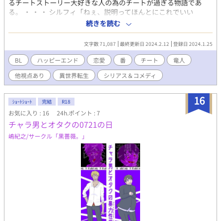
るチートストーリー大好きな人の為のチートが過ぎる物語であ
る。 ・ ・ ・ シルフィ「ねぇ、説明ってほんとにこれでいい
の？」 ガイ「そんな事よりほら、口を開けて。あーん」 シルフィ
続きを読む
「あー……。ん、もぐもぐ。んー！美味しい！」 ガイ「ふふ、口
に合ったみたいで良かった。ほら、口の端にクリームがーー」 創
文字数 71,087
最終更新日 2024.2.12
登録日 2024.1.25
造神「お前ら真面目に説明せんか！このバカップル！！！」 ※基
本、不定期連載です。 チート無双までがちょっと遠いかも。 【メ
BL
ハッピーエンド
恋愛
番
チート
竜人
インCP（固定）】受溺愛＆愛がとっても重い竜王×転生チート主
他視点あり
異世界転生
シリアス＆コメディ
人公 【サブCP】竜王国宰相×転生聖女(♂)，見た目幼女な女装竜
王(♂)×獣人女性，勇者×？？？…他。一部NLCP有。 【物語傾向
（予定）】メインCPはほぼ平和，サブCPは波乱や悲恋(予定)あ
16
ｼｮｰﾄｼｮｰﾄ
完結
R18
り，コメディ寄りだがたまにシリアスがぶっ込まれる
お気に入り : 16
24h.ポイント : 7
チャラ男とオタクの0721の日
嶋紀之/サークル「黒薔薇。」