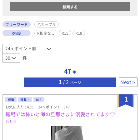
フリーワード
バカップル
R指定
R指定なし
R15
R18
件
47
件
1
/ 2
Next
ページ
1
短編
連載中
R18
お気に入り : 415
24h.ポイント : 347
職場では怖いと噂の旦那さまに溺愛されてます♡
おもち