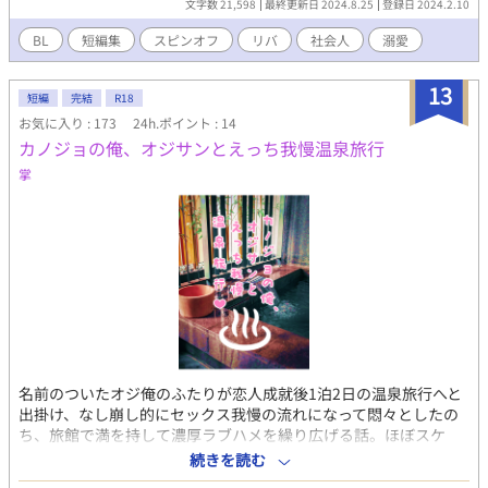
文字数 21,598
最終更新日 2024.8.25
登録日 2024.2.10
相手にされないのでビッチを演じることにした』のスピンオフで
す。 本編・続編を読了後、こちらを読むことおすすめいたしま
BL
短編集
スピンオフ
リバ
社会人
溺愛
す。 本編『本気だと相手にされないのでビッチを演じることにし
た』 https://www.alphapolis.co.jp/novel/87863096/499770333
13
短編
完結
R18
お気に入り : 173
24h.ポイント : 14
カノジョの俺、オジサンとえっち我慢温泉旅行
掌
名前のついたオジ俺のふたりが恋人成就後1泊2日の温泉旅行へと
出掛け、なし崩し的にセックス我慢の流れになって悶々としたの
ち、旅館で満を持して濃厚ラブハメを繰り広げる話。ほぼスケ
ベ。終始ラブラブでイチャイチャなバカップルです。 過去シリー
続きを読む
ズはタグから是非！→オジ俺 ※このお話でふたりに名前がつき