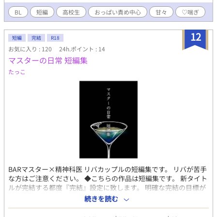
まで致してる（実際はその後してるんだろうけども）描写はあり
ませんのであしからずです。 ちなみにレンくんのおっぱいは作中
BL
短編
高校生
おっぱい責め中心
甘々
♡喘ぎ
にも書いてありますが、筋肉ムチムチの雄っぱいというより柔ら
かめのおっぱい仕様になっておりますのでご了承くださいませ。
12
※ 素敵な表紙は、pixiv小説用フリー素材にて、『やまなし』様
短編
完結
R18
からお借りしました。ありがとうございます！
お気に入り : 120
24h.ポイント : 14
マスターの日常 短編集
たっこ
BARマスター×精神科医 リバカップルの短編集です。 リバが苦手
な方はご注意ください。 ◆こちらの作品は短編集です。 新タイト
ルが完結する都度『完結』設定に致します。 明確な完結の目標が
あるわけではないため、思いついた時に短編を書いてアップする
続きを読む
スタイルです(*_ _))*゜ ◆不定期に更新いたします。気まぐれなの
で、気長にお待ちいただければ幸いです。 ◆こちらは『本気だと