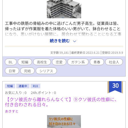
工事中の鉄筋の骨組みの中に逃げこんだ男子高生。従業員は皆、
帰ったはずが作業服を着た体格のいい男がいて、鉢合わせること
になり、思いがけない展開に。 居合わせて関わることになる工事
現場の男×色々とあり思いつめる男子高生のBL小説。鉄筋の骨組
続きを読む
みで青春してロマンスを織りなす話です。R15。 「鉄筋青春カタ
ルシス」はその後の工事現場の男視点になります。 おまけの「鉄
文字数 59,181
最終更新日 2023.6.21
登録日 2019.9.9
筋青春バカップル」を吸収しました。
BL
短編
高校生
恋愛
ガテン系
青春
社会人
日常
完結
シリアス
30
短編
連載中
R18
お気に入り : 0
24h.ポイント : 0
【クソ彼氏から離れらんなくて】⑨クソ彼氏の性癖に、
付き合わされる日々。
あきすと