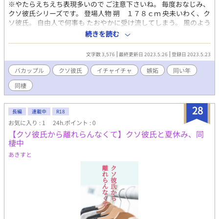
※やたらえちえち表現多いので ご注意下さいね。 毎度おなじみ、
クソ彼氏シリーズです。 登場人物 朔 １７８ｃｍ 央未いわく、ク
ソ彼氏。 自由人で何事も たおやかに受け流してしまう。 風のよう
な青年。 久しぶりに央未と再会して 心が暴風域。 自分の心に
続きを読む
は、少しうとい。 とりあえず央未の顔は好き。 央未 １７０ｃｍ
朔に逃げられたせいで すっかり性格が、ねじ曲がり 素直さを忘れ
文字数 3,576
最終更新日 2023.5.26
登録日 2023.5.23
てしまった。 でも時々、強がる事を忘れ 無邪気になる。 しらずし
らず、彼氏を 束縛しちゃう系。 元は、人当たりがいい好青年。
バカップル
クソ彼氏
イチャイチャ
嫉妬
同い年
同棲
28
長編
連載中
R18
お気に入り : 1
24h.ポイント : 0
【クソ彼氏から離れらんなくて】クソ彼氏と夏休み、同
棲中
あきすと