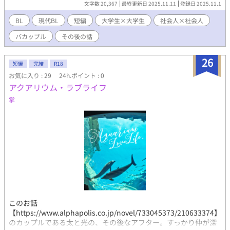
文字数 20,367
最終更新日 2025.11.11
登録日 2025.11.1
BL
現代BL
短編
大学生×大学生
社会人×社会人
バカップル
その後の話
26
短編
完結
R18
お気に入り : 29
24h.ポイント : 0
アクアリウム・ラブライフ
掌
このお話
【https://www.alphapolis.co.jp/novel/733045373/210633374】
のカップルである太と光の、その後なアフター。すっかり仲が深