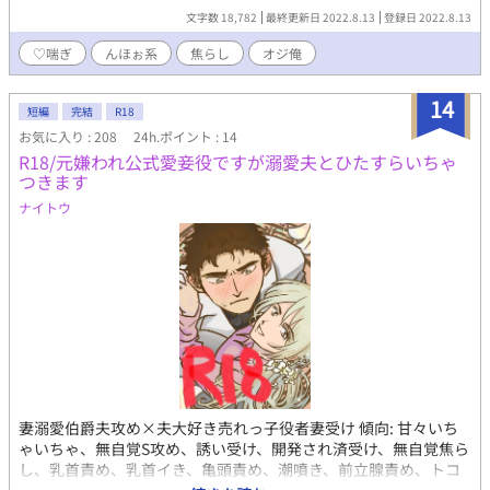
ました※ ※以前のシリーズを楽しんでくださった方はご留意くだ
文字数 18,782
最終更新日 2022.8.13
登録日 2022.8.13
さい※ オジサン ：一場二郎（いちばじろう）/ メス堕ちさせた
男子にまんまと恋堕ち 俺くん：十塚千歳（とつかちとせ）/ メ
♡喘ぎ
んほぉ系
焦らし
オジ俺
ス堕ちさせられたオジサンに恋堕ち Twitterのリクエスト企画でい
ただいたリクエスト第4弾です。ありがとうございました！ pixiv/
14
ムーンライトノベルズにも同作品を投稿しています。 なにかあ
短編
完結
R18
りましたら(絵文字箱) http://bit.ly/37KkcCW Twitter垢・返
お気に入り : 208
24h.ポイント : 14
信はこちらにて https://twitter.com/show1write
R18/元嫌われ公式愛妾役ですが溺愛夫とひたすらいちゃ
つきます
ナイトウ
妻溺愛伯爵夫攻め×夫大好き売れっ子役者妻受け 傾向: 甘々いち
ゃいちゃ、無自覚S攻め、誘い受け、開発され済受け、無自覚焦ら
し、乳首責め、乳首イき、亀頭責め、潮噴き、前立腺責め、トコ