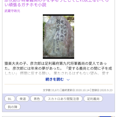
い頑張るガチホモ小説
武蔵守政元
猿楽大夫の子、彦次郎は足利幕府第九代将軍義尚の愛人であっ
た。 彦次郎には年来の夢があった。 「愛する義尚との間に子を成
したい」 摂理に反する願い。 果たされるはずもない望み。 愛す
る者との間に子を成すことの、なんで間違いと誹られることがあ
続きを読む
ろう。 「鈎の陣」に題材をとった室町のガチホモ絵巻、満を持し
て現代に復活！
文字数 33,671
最終更新日 2020.10.14
登録日 2020.9.23
BL
衆道
男色
スカトロあり閲覧注意
足利義尚
鈎の陣