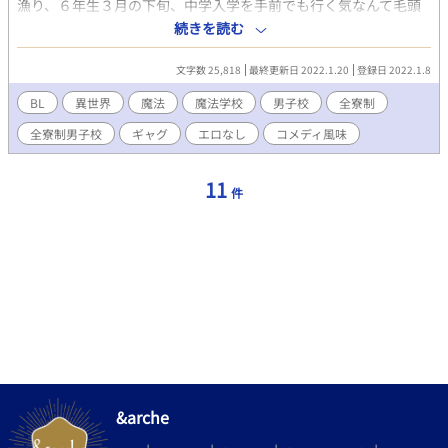
漁り、６年生３月の下旬、中学入学を手前でも行く気なんて毛頭
なかった。 しかしその日は違う、週一で行っていた図書館に知ら
続きを読む
ない本棚があったのだ。不気味だと思い素通りしようとしたが、
ふと虹色に光る本を見つけてしまう。何かに吸い寄せられるよう
文字数 25,818
最終更新日 2022.1.20
登録日 2022.1.8
にその本棚へ向かい、気がつけばその書物を手に取ってしまう。
好奇心は猫をも殺すと言うべきか、最も光っていたおそらく光源
BL
異世界
魔法
魔法学校
男子校
全寮制
である最後のページの宝石に触れてしまう。そしたら……なんか
全寮制男子校
ギャグ
エロなし
コメディ風味
男しかいない魔法学校に来てました！ 猫の学園長の陰謀によって
無理矢理入学させられた挙句、卒業するまで帰れません！ 魔術マ
ニアにとっては天国でも不登校児にとっては地獄、そんな素敵な
11
件
拷問スクールライフの幕が今あがる！ ネタレベルのホモからガチ
ホモまでいますんで一応ＢＬとさせていただきましたが、エロは
ないです。気を付けてください。
&arche