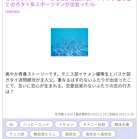
とのガタイ系スポーツマンが出会ったら-
HAKARU
爽やか青春ストーリーです。テニス部イケメン優等生とバスケ部
ガタイ派問題児が主人公。重なるはずのないふたりが出会ったこ
とで、互いに恋心が生まれる。恋愛自覚のないふたりの恋の行方
は？
文字数 4,954
最終更新日 2023.2.19
登録日 2023.2.19
BL
ハッピーエンド
イケメン
オナニー自慰
競泳水着
テニス部
無自覚たらし
高校生
高校生×高校生