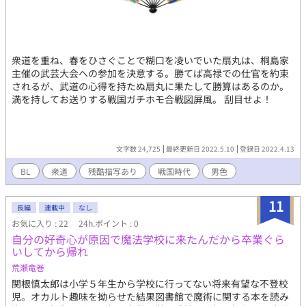
衆道を重ね、春をひさぐことで糊口を凌いでいた扇丸は、桐島家
主催の武芸大会への参加を決意する。勝てば高禄での仕官を約束
されるが、武道の心得を持たぬ扇丸に果たして勝算はあるのか。
満を持してお送りする戦国ガチホモ合戦図屏風。 刮目せよ！
文字数 24,725
最終更新日 2022.5.10
登録日 2022.4.13
BL
衆道
残酷描写あり
戦国時代
男色
11
長編
連載中
なし
お気に入り : 22
24h.ポイント : 0
自分の好奇心が原因で魔法学校に来たんだから卒業ぐら
いしてから帰れ
荒瀬竜巻
関根慎太郎は小学５年生から学校に行ってない将来有望な不登校
児。オカルト趣味を拗らせた結果図書館で魔術に関する本を読み