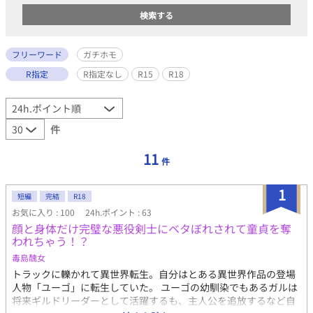
フリーワード
ガチホモ
R指定
R指定なし
R15
R18
件
11
件
1
短編
完結
R18
お気に入り : 100
24h.ポイント : 63
顔と身体だけ完璧な悪役剣士にベタぼれされて童貞を奪
われちゃう！？
毒島醜女
トラックに轢かれて異世界転生。自分はとある異世界作品の登場
人物「ユーゴ」に転生していた。 ユーゴの幼馴染でもあるガルは
将来ギルドリーダーとして活躍するも、主人公を追放するなど自