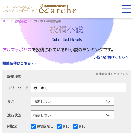
TOP
投稿小説
ガチホモの検索結果
Submitted Novels
アルファポリス
で投稿されているBL小説のランキングです。
小説の投稿はこちら
掲載条件はこちら
×検索条件をクリアする
詳細検索
フリーワード
長さ
進行状況
R指定
R指定なし
R15
R18