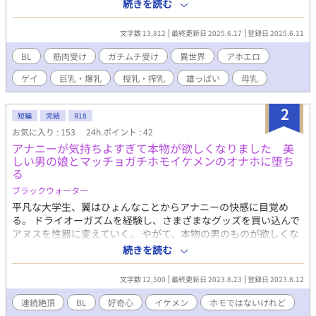
業自得な行動で破滅する運命にある男。 しかし前世でガチホモだ
続きを読む
ったユーゴは、筋肉モリモリなガルに一目惚れをしていたのだ。
内面は最悪だが見た目は好みドストライクなガルの破滅を防ごう
文字数 13,812
最終更新日 2025.6.17
登録日 2025.6.11
と改心させようとしていたユーゴだったが、なぜかガルはユ―ゴ
に惚れてしまい…！？ pixivでも投稿してます
BL
筋肉受け
ガチムチ受け
異世界
アホエロ
ゲイ
巨乳・爆乳
授乳・搾乳
雄っぱい
母乳
2
短編
完結
R18
お気に入り : 153
24h.ポイント : 42
アナニーが気持ちよすぎて本物が欲しくなりました 美
しい男の娘とマッチョガチホモイケメンのオナホに堕ち
る
ブラックウォーター
平凡な大学生、翼はひょんなことからアナニーの快感に目覚め
る。 ドライオーガズムを経験し、さまざまなグッズを買い込んで
アヌスを性器に変えていく。 やがて、本物の男のものが欲しくな
った翼は男の娘である友人圭に相談を持ちかける。 「試してみ
続きを読む
る？」誘惑に抗えず受け入れる。男のものを挿入される快感は、
アナニーの比ではない。やがて、学園でも人気のマッチョイケメ
文字数 12,500
最終更新日 2023.8.23
登録日 2023.8.12
ン薫も加わる。 れっきとした彼女がいる身でありながら、青年は
同性のオナホールに堕とされていく。 ※完結です。読んで頂いた
連続絶頂
BL
好奇心
イケメン
ホモではないけれど
皆様には、心よりお礼申し上げます。