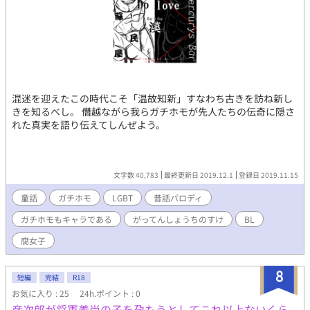
混迷を迎えたこの時代こそ「温故知新」すなわち古きを訪ね新し
きを知るべし。 僭越ながら我らガチホモが先人たちの伝奇に隠さ
れた真実を語り伝えてしんぜよう。
文字数 40,783
最終更新日 2019.12.1
登録日 2019.11.15
童話
ガチホモ
LGBT
昔話パロディ
ガチホモもキャラである
がってんしょうちのすけ
BL
腐女子
8
短編
完結
R18
お気に入り : 25
24h.ポイント : 0
彦次郎が将軍義尚の子を孕もうとしてこれ以上ないくら