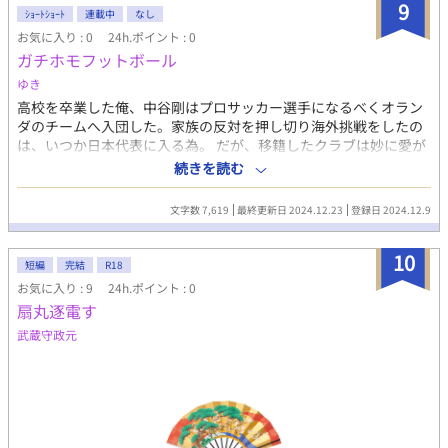
9
ｼｮｰﾄｼｮｰﾄ
連載中
なし
お気に入り : 0
24h.ポイント : 0
ガチホモフットボール
ゆき
高校を卒業した俺、中谷剛はプロサッカー選手になるべくオラン
ダのチームへ入団した。家族の反対を押し切り海外挑戦をしたの
は、いつか日本代表に入る為。 だが、移籍したクラブは妙に愛が
溢れすぎていた。 男同士の愛が満ち溢れるこのクラブで、剛は本
続きを読む
気でプロを目指していく。
文字数 7,619
最終更新日 2024.12.23
登録日 2024.12.9
10
短編
完結
R18
お気に入り : 9
24h.ポイント : 0
扇丸逐電す
武蔵守政元