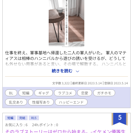
仕事を終え、軍事基地へ帰還した二人の軍人がいた。 軍人のマテ
ィアスは相棒のハンニバルから遊びの誘いを受けるが、どうして
も外せない用事があると言い、その場で解散する。 ハンニバルと
別れたマティアスが向かった先は、ハッテン場として有名なホテ
続きを読む
ルだった。 このホテルの個室は出入り自由で、気に入った相手と
好きなだけ楽しむことが出来る仕組みだ。 ホテルに入ったマティ
文字数 3,322
最終更新日 2023.5.14
登録日 2023.5.14
アスは個室で相手を待つが、入ってきた相手は意外にも……？ こ
の作品は同作者の作品「ワイルド・ソルジャー」のスピンオフ作
BL
短編
ギャグ
ラブコメ
恋愛
ガチホモ
品です。
乱交あり
性描写あり
ハッピーエンド
5
短編
完結
R15
お気に入り : 6
24h.ポイント : 0
そのラブストーリーはゼロから始まる。-イケメン優等生