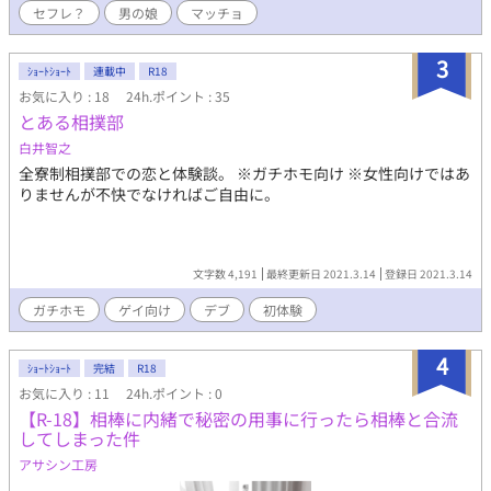
セフレ？
男の娘
マッチョ
3
ｼｮｰﾄｼｮｰﾄ
連載中
R18
お気に入り : 18
24h.ポイント : 35
とある相撲部
白井智之
全寮制相撲部での恋と体験談。 ※ガチホモ向け ※女性向けではあ
りませんが不快でなければご自由に。
文字数 4,191
最終更新日 2021.3.14
登録日 2021.3.14
ガチホモ
ゲイ向け
デブ
初体験
4
ｼｮｰﾄｼｮｰﾄ
完結
R18
お気に入り : 11
24h.ポイント : 0
【R-18】相棒に内緒で秘密の用事に行ったら相棒と合流
してしまった件
アサシン工房