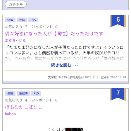
ガチホモ
6
短編
完結
R15
お気に入り : 7
24h.ポイント : 0
偶々好きになった人が【同性】だっただけです
あるちゃいる
「たまたま好きになった人が子供だっただけですよ」そういうロ
リコンは多い。さも偶然を装っているが、大半の奴がガチロリ
だ。 じゃあ今、俺に告ってきたコイツは何だろうか「偶々好きに
なった人の性別が同性だっただけです」そう言放った。 こいつは
続きを読む
ガチホモなのか？……そんな奴と付き合ってる俺もガチホモにな
るのか⁉偶々付き合った人がおじさんだった少女は、ファザコン
文字数 10,629
最終更新日 2020.11.9
登録日 2020.10.16
なのか!?
7
長編
連載中
R15
お気に入り : 4
24h.ポイント : 0
ほもむかしばなし
halsan