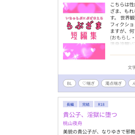
こちらは性
ざま、もれ
す。 世界
フィクショ
ますが、何
(おもらし
温泉浣腸)/
脳/羞恥/3
グ/触手/人
バニー/ヤ
文字
BL
♡喘ぎ
濁点喘ぎ
長編
完結
R18
貴公子、淫獄に堕つ
桃山夜舟
美貌の貴公子が、なりゆきで邪