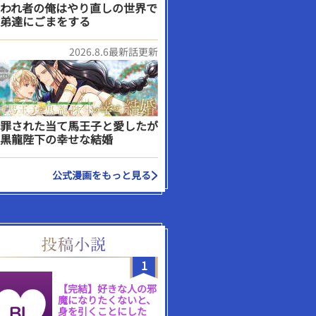
われ者の俺はやり直しの世界で
弟達にごまをする
2026.8.6最新話更新
罪された当て馬王子と愛したが
黒龍陛下の幸せな結婚
公式漫画をもっと見る
1
【完結】好きな人の邪
魔になりたくないと、
身を引くことにした