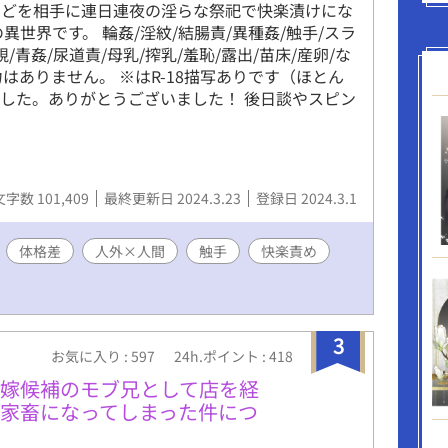
などを相手に連日連夜の淫らな祭祀で快楽漬けにな
異世界です。 輪姦/淫紋/結腸責/異種姦/触手/スラ
/青姦/尿道責/母乳/搾乳/羞恥/露出/苗床/産卵/な
はありません。 ※はR-18描写ありです（ほとん
完結しました。ありがとうございました！ 後日談やスピン
文字数 101,409
最終更新日 2024.3.23
登録日 2024.3.1
体格差
人外×人間
触手
快楽責め
3
お気に入り : 597
24h.ポイント : 418
で嫁候補のモブ兄として店を経
家畜になってしまった件につ