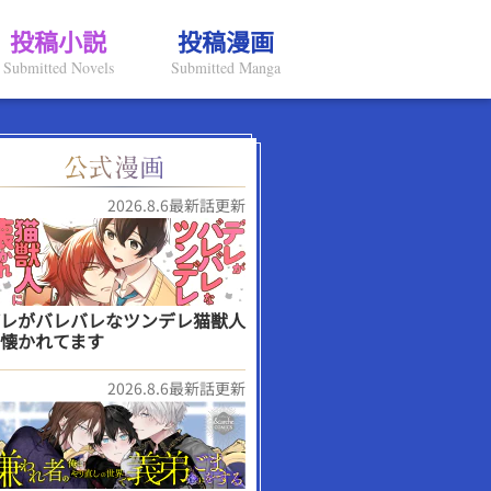
投稿小説
投稿漫画
Submitted Novels
Submitted Manga
2026.8.6最新話更新
レがバレバレなツンデレ猫獣人
懐かれてます
2026.8.6最新話更新