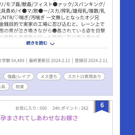
リ/モブ姦/獣姦/フィスト●ァック/スパンキング/
具責め/イ●マ/飲●ー/スカ/搾乳/雄母乳/複数/乳
/NTR/♡喘ぎ/汚喘ぎ 一文無しとなったオジ兄
金銭目的で実家の工場に忍び込むと、レーン上で
態の男が泣き喚きながら●姦されている姿を目撃
の残酷な裏業務を知った陸郎に忍び寄る魔の手。
続きを読む
ら容赦なく責められるR18。甚振られ続ける陸郎
快楽に溺れていき――。 ※闇堕ち、♂♂寄りとな
単話ごとのプレイ内容を12本全てに記載致しまし
文字数 54,489
最終更新日 2024.2.11
登録日 2024.2.11
場人物は全員成人済みです）
強姦/レイプ
メス堕ち
スカトロ表現あり
ぉ系
拘束
6
お気に入り : 500
24h.ポイント : 262
に孕まされてしあわせなお嫁さ