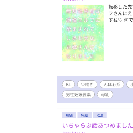
転移した先
フさんにえ
すね♡ 何
BL
♡喘ぎ
んほぉ系
男性妊娠要素
母乳
短編
完結
R18
いちゃらぶ話あつめまし