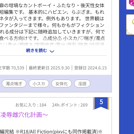
癖の坩堝なカントボーイ・ふたなり・後天性女体
短編集です。 基本的にハピエン、らぶざま、もれ
ネタが入ってきます。例外もあります。 世界観は
ファンタジーまで様々。何もかもがフィクション
まれる成分は下記に随時追加していきますが、何で
食べる方向けです。 ⚠成分⚠ 小スカ/♡喘ぎ/濁点
クリ責め/潮噴き/常識改変/露出/羞恥/時姦/幼児退
続きを読む
/産卵/衆人環視/貞操帯/母乳/玩具/女装/尿道責め/
/ざまぁ風/人外
文字数 70,539
最終更新日 2025.9.30
登録日 2024.6.15
濁点喘ぎ
小スカ
女体化
淫語
5
お気に入り : 184
24h.ポイント : 269
ル凌辱雌穴化計画～
完結 ※R18/All Fiction(pixvにも同作掲載済)※