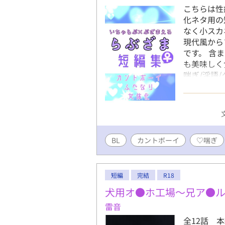
こちらは性
化ネタ用の
なく小スカ
現代風から
です。 含
も美味しく
喘ぎ/淫語/
行/ぶっかけ
壁尻もどき
BL
カントボーイ
♡喘ぎ
短編
完結
R18
犬用オ●ホ工場～兄ア●
雷音
全12話 本編