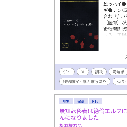
雄っパイ●
ギ●チン/玩
合わせ/リバ
（陸郎）が
後転開脚状
する。工場
義父や弟か
は、やがて
ります※ 
た。 （登
ゲイ
BL
調教
汚喘ぎ
残酷描写・暴力描写あり
んほ
短編
完結
R18
無知転移者は絶倫エルフ
んになりました
桜羽根ねね