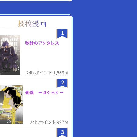
1
秒針のアンタレス
24h.ポイント 1,583pt
2
剥落 －はくらく－
24h.ポイント 997pt
3