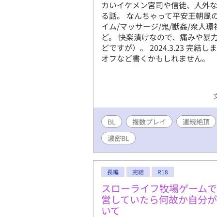
カいイケメン宮司や信徒、人外
る話。 なんちゃって平安王朝風の
イム/マッサージ/鬼/獣姦/衆人環視
ど。 快楽漬けなので、痛みや暴力
どですが）。 2024.3.23 
オフなど書くかもしれません。
BL
複数プレイ
連続絶頂
濃密BL
長編
完結
R18
スローライフ牧場ゲーム
営していたら何故か自分が
いて