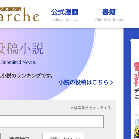
公式漫画
書籍
Official Manga
Published Books
Submitted Novels
L小説のランキングです。
小説の投稿はこちら
デ
に
×検索条件をクリアする
進行状況