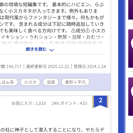
癖の坩堝な短編集です。 基本的にハピエン、らぶ
なく小スカネタが入ってきます。例外もありま
観は現代風からファンタジーまで様々。何もかもが
ンです。 含まれる成分は下記に随時追加していき
でも美味しく食べる方向けです。 ⚠成分⚠ 小スカ
・イキション・うれション・飲尿・浴尿・おむつ・
♡喘ぎ/濁点喘ぎ/んほぉ系/執着/淫語/常識改変/洗
続きを読む
P/衆人環視/催眠/幼児退行/産卵/放屁/スパンキン
外/食ザー/男性妊娠/擬似排泄/女装/落書き/母乳/逆
ンデレ
数 144,717
最終更新日 2025.12.22
登録日 2024.1.24
んほぉ系
小スカ
淫語
美形×平凡
2
お気に入り : 1,016
24h.ポイント : 433
教の社に神子として潜入することになり、やたらデ