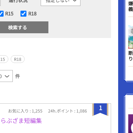
嫌
義
R15
R18
断
り
R15
R18
件
1
お気に入り : 1,255
24h.ポイント : 1,086
♡らぶざま短編集