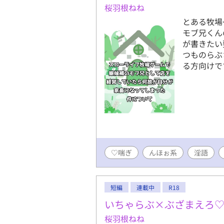
桜羽根ねね
とある牧場
モブ兄くん
が書きたい
つものらぶ
る方向けで
♡喘ぎ
んほぉ系
淫語
短編
連載中
R18
いちゃらぶ×ぶざまえろ
桜羽根ねね