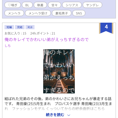
♡喘ぎ
BL
執着
甘々
シリアス
ヤンデレ
メンヘラ
メンヘラ受け
裏垢男子
SNS
4
短編
完結
R18
お気に入り : 15
24h.ポイント : 21
俺のキレイでかわいい弟がえっちすぎるので
しち
結ばれた兄弟のその後。弟のかわいさにお兄ちゃんが暴走する話
です。 青田豪(25)5月生まれ プロバスケ選手 青田庵(23)3月生ま
れ ファッションモデル くっついてからの紆余曲折はこちら
https://www.alphapolis.co.jp/novel/557561084/123925254
続きを読む