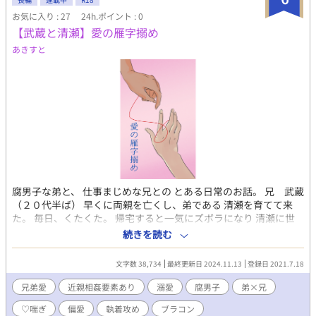
お気に入り : 27
24h.ポイント : 0
【武蔵と清瀬】愛の雁字搦め
あきすと
腐男子な弟と、 仕事まじめな兄との とある日常のお話。 兄 武蔵
（２０代半ば） 早くに両親を亡くし、弟である 清瀬を育てて来
た。 毎日、くたくた。 帰宅すると一気にズボラになり 清瀬に世
話される毎日。 弟 清瀬（武蔵と２歳違い） どうかしてるくらい
続きを読む
兄に執着をしている。 見た目は派手だが、中身は一途。 引きこも
りに近い生活をしているものの 結構活動的ではある。 生活能力
文字数 38,734
最終更新日 2024.11.13
登録日 2021.7.18
は、兄の武蔵よりか上。 かなり盲目的な想いを 抱えながら、ギリ
ギリの 理性の中での綱渡りが 続く日々。 ※この２人は、本当の
兄弟愛
近親相姦要素あり
溺愛
腐男子
弟×兄
兄弟では無く兄弟の様に育てられた 本家と分家の者同士ではあり
♡喘ぎ
偏愛
執着攻め
ブラコン
ます（まだ背景が書ききれておらず）