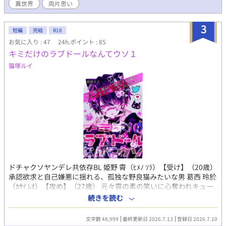
異世界
両片思い
るページには※印がついています。
3
短編
完結
R18
お気に入り : 47
24h.ポイント : 85
キミだけのラブドールなんてウソ１
猫塚ルイ
ドチャクソヤンデレ共依存BL 姫野 霄（ﾋﾒﾉ ｿﾗ）【受け】（20歳）
承認欲求と自己嫌悪に揺れる、孤独な野良猫みたいな男 葛西 玲於
（ｶｻｲ ﾚｵ）【攻め】（27歳） 元々霄の素の笑いに心奪われキュー
トアグレッションをも感じていた。 色気ダダ漏れ優男に見えて性
続きを読む
癖ヤバめのサドで独占欲強めの霄しか見えないヤンデレ男
文字数 48,999
最終更新日 2026.7.13
登録日 2026.7.10