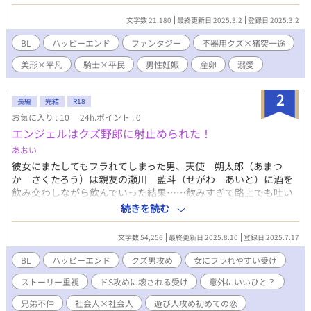
いいんだけどなと言われ続けた。そんな日々に耐えきれなくなっ
たある日、ミバは「そんなに美形が好きならお前の理想の美形と
文字数 21,180
最終更新日 2025.3.2
登録日 2025.3.2
付き合えばいい！」と言ってしまう。 その言葉を真に受けたヌジ
ャンが翌日、前から自分好みの顔だと話していたヌジャンの幼馴
BL
ハッピーエンド
ファンタジー
不器用クズ×猪突一途
染みエルマにミバには見せたことない優しい笑みを浮かべている
美形×平凡
騎士×平民
男性妊娠
産卵
溺愛
のを見かけてしまった。 ヌジャン×ミバ (ファンタジー/不器用ク
ズ×猪突一途/美形×平凡/騎士×平民/男性妊娠/産卵/溺愛/ハッピ
ーエンド)
2
長編
完結
R18
お気に入り : 10
24h.ポイント : 0
エンジェルはクズ野郎に射止められた！
あおい
彼女にまたしてもフラれてしまった男、天使 朔太郎（あまつ
か さくたろう）は親友の瀬川 藍斗（せがわ あいと）に酒を
飲み交わしながら飲んでいった結果……飲みすぎて路上でも吐い
てしまう。だが、藍斗はそんな親友など捨ておいて自宅で彼女と
続きを読む
ラブラブしていた。 ふらつく足取りの中で自分が撒き散らした吐
しゃ物をどうしようかと考えている時、一人の男が現れる。 その
文字数 54,256
最終更新日 2025.8.10
登録日 2025.7.17
人物は、藍斗とよく似ているが違った雰囲気を持った色男
で……。 女にフラれやすい男と優しいかと思えば実はクズな男の
BL
ハッピーエンド
クズ男攻め
女にフラれやすい受け
はっちゃけラブコメディBL！ 性描写のシーンには＊を入れてあり
ストーリー重視
ドS攻めに壊される受け
意外にいいひと？
ます。ご注意ください！
兄弟不仲
社会人×社会人
遊び人攻め初めての恋