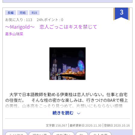
3
長編
完結
R18
お気に入り : 113
24h.ポイント : 0
〜Marigold〜 恋人ごっこはキスを禁じて
嘉多山瑞菜
大学で日本語教師を勤める伊東桂は恋人がいない。仕事と自宅
の往復だ。 そんな桂の密かな楽しみは、行きつけのBARで極上
の男性、山本亮をこっそり見つめて、片想いにもならない感情
を、胸の中で揺らして愛おしむことだった。 彼には極上の男に
続きを読む
相応しく、素敵な恋人がいて・・・二人はどこから見ても完璧な
カップルで自分の入る余地はないと、思っていたのに・・・。
文字数 158,067
最終更新日 2020.11.30
登録日 2020.10.16
ある日突然、桂は亮から言われる。 「俺と付き合わない？」 喜
びは一瞬で、話を聞けば恋人不在中の恋人公認のセックスフレン