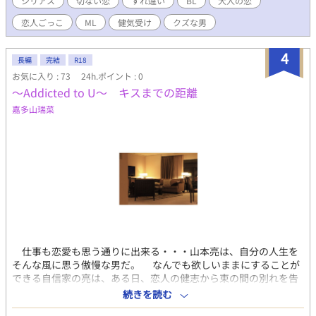
シリアス
切ない恋
すれ違い
BL
大人の恋
ドだった。 都合の良い「恋人ごっこ」という関係。 そん
恋人ごっこ
ML
健気受け
クズな男
な関係に苦しみながらも、叶わないと最初から諦めていた思いだ
からと、桂は期間限定の恋愛に溺れていく。 桂の想いは実る
のか・・・大人の切ない、すれ違いラブストーリーが横浜を舞台
4
長編
完結
R18
に繰り広げられる。 ※ご都合主義のフワッとした設定です。
お気に入り : 73
24h.ポイント : 0
※R18は予告なく入ります。 ※完結まで、数話ずつ、毎日更新し
〜Addicted to U〜 キスまでの距離
ます。
嘉多山瑞菜
仕事も恋愛も思う通りに出来る・・・山本亮は、自分の人生を
そんな風に思う傲慢な男だ。 なんでも欲しいままにすることが
できる自信家の亮は、ある日、恋人の健志から束の間の別れを告
げられる。 仕事でニューヨークに10ヶ月行くと言う健志から、
続きを読む
自分が放って置かれることに我慢が出来ない亮は「お遊び以上、