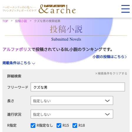
TOP
投稿小説
クズな男の検索結果
Submitted Novels
アルファポリス
で投稿されているBL小説のランキングです。
小説の投稿はこちら
掲載条件はこちら
×検索条件をクリアする
詳細検索
フリーワード
長さ
進行状況
R指定
R指定なし
R15
R18