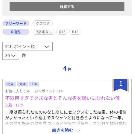
フリーワード
クズな男
R指定
R指定なし
R15
R18
件
4
件
1
短編
完結
R18
お気に入り : 64
24h.ポイント : 14
不器用すぎてクズな男とそんな男を嫌いになれない僕
天霧 ロウ
一度は振られたもののなし崩しにセックスをした結果、体の相性
がよかったという理由でヌジャンと付き合うようになって一年。
その間も好みの顔を見つけると平気で浮気をして別れては何食わ
ぬ顔で帰ってきてミバを抱く。 そして、決まって最後は顔以外は
続きを読む