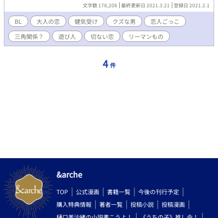
本気未満」の別の相手との恋人ごっこの許可を得る。 うきうき
文字数 178,208
最終更新日 2021.3.21
登録日 2021.2.1
しながら選んだ相手は健志と真逆の冴えない伊東桂。 健志との
約束通り、愛情抜き、心は自由の関係を桂と始めた亮。 だが桂を
BL
大人の恋
健気受け
クズな男
恋人ごっこ
知り、桂との関係を深めていく中で亮は「ドライでライトな関
三角関係？
遊び人
切ない恋
リーマンもの
係」に自分が振り回されはじめる。 自分で決めたルールが枷と
なり、縛られどんどん身動きが取れなくなって・・・。 いつし
か亮はキスを禁じられた桂の唇を恋焦がれていくようになるが、
4
件
桂と健志、二人の男の間で亮の思惑はどんどん狂っていく。 桂
のキスにたどり着けるのか・・・亮は今までにない感情の嵐に飲
み込まれていく・・・。
———————————————————- ※この物語は「〜
Marigold〜 恋人ごっこはキスを禁じて」の攻めsideの物語で
す。 Marigoldの説明などは特に入れておりませんので、先に「〜
Marigold〜 恋人ごっこはキスを禁じて」をお読み頂くことをお
勧めします。 クズな男がただうだうだ身勝手な想いを呟いている
だけの物語ですm(_ _)m 各章、 「〜Marigold〜 恋人ごっこはキ
スを禁じて」との対比する場面が多く分かりにくいですが、対比
させながら読んでお楽しみ頂ければ嬉しいです。
—————————————————— ※ご都合主義のフワッと
&arche
した設定です。 ※R18は予告なく入ります。 ※稚拙なので一章に
対する話数が少ない上、各話、文字数バラバラです。 ※完結ま
TOP
公式漫画
書籍一覧
今後の刊行予定
で、数話ずつ、不定期で更新します。
—————————————————— 3月21日(日) 11:20追記
購入特典情報
著者一覧
投稿小説
投稿漫画
〜Addicted to U〜 キスまでの距離 にたくさんのコメントありが
樋口美沙緒の小説書こうよ！
《うちの子》推し会！