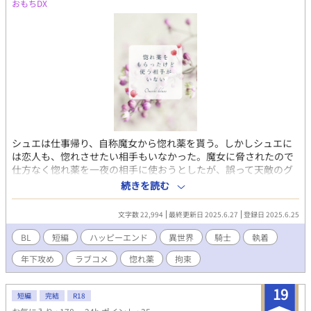
おもちDX
シュエは仕事帰り、自称魔女から惚れ薬を貰う。しかしシュエに
は恋人も、惚れさせたい相手もいなかった。魔女に脅されたので
仕方なく惚れ薬を一夜の相手に使おうとしたが、誤って天敵のグ
ラースに魔法がかかってしまった！ グラースはいつもシュエの行
続きを読む
動に文句をつけてくる嫌味な男だ。そんな男に家まで連れて帰ら
れ、シュエは枷で手足を拘束された。想像の斜め上の行くグラー
文字数 22,994
最終更新日 2025.6.27
登録日 2025.6.25
スの行動は、誰を想ったものなのか？なんとか魔法が解ける前に
逃げようとするシュエだが…… いけすかない騎士 × 口の悪い遊
BL
短編
ハッピーエンド
異世界
騎士
執着
び人の薬師 魔法のない世界で唯一の魔法（惚れ薬）を手に入れ、
年下攻め
ラブコメ
惚れ薬
拘束
振り回された二人がすったもんだするお話。短編です。 拙作『惚
れ薬の魔法が狼騎士にかかってしまったら』と同じ世界観です
が、読んでいなくても全く問題ありません。独立したお話です。
19
短編
完結
R18