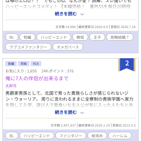
は噂のエロΩ！？ でもこのΩ、なんか変？ 誤解、スレ違いでも
ハッピーエンドコメディ！ 【本編完結！ 番外SSを毎日20時投
稿！】 R18話には※が付いています。 直接的な行為はありません
続きを読む
が、念のため付けています。
文字数 14,986
最終更新日 2026.8.9
登録日 2026.7.24
BL
短編
ハッピーエンド
無垢
王子
政略結婚？
ラブコメファンタジー
オメガバース
2
長編
完結
R18
お気に入り : 1,650
24h.ポイント : 376
俺に7人の伴侶が出来るまで
太郎月
男爵家男孫として、北国で育った貴族らしさが感じられないジ
ン・ウォーリア。 周りに言われるままに全寮制の貴族学園へ実力
を隠して入学、遊び人で面食いな主人公が気に入った人たちと共
に大人になっていく話です。 (学園編が終わると大人編に入りま
続きを読む
す) BL×冒険×バトル 何でもありの異世界ハイファンタジー 総攻
め主人公で最終的に野郎だらけのハーレムになります。 超長編で
文字数 2,497,937
最終更新日 2026.1.19
登録日 2023.5.3
ゆっくり進行してます。 R-18は×表記
BL
ハッピーエンド
ファンタジー
総攻め
ハーレム