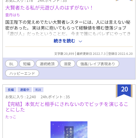
お気に入り : 178
24h.ポイント : 35
大賢者たる私が元遊び人のはずがない！
雲丹はち
国王陛下の覚えめでたい大賢者レスターには、人には言えない秘
密があった。 実は男に抱いてもらって経験値を積む堕落ジョブ
「遊び人」だったということだ。 今まで誰にもバレずにやってき
たが、ある夜、宿敵ヘンリックにバレてしまい脅迫されてしま
続きを読む
う……！ ◆プレイ内容 過去のプレイ映像見せられながら素股させ
られたり、強制騎乗位させられたり、 今まで散々男に抱かれてき
文字数 20,899
最終更新日 2022.7.3
登録日 2022.6.20
たのに未貫通の最奥トントンされて処女エッチさせられたり、 耳
舐めからのあまあまエッチとか、中出し後のかき出しでおもらし
BL
短編
連続絶頂
溺愛
強姦/レイプ表現あり
させられたりしてます。
ハッピーエンド
20
長編
連載中
R18
お気に入り : 2,240
24h.ポイント : 35
【完結】本気だと相手にされないのでビッチを演じるこ
とにした
たっこ