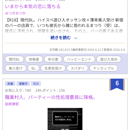
いまから本気の恋に落ちる
みつきみつか
【R18】現代BL。ハイスペ遊び人オッサン攻×薄幸美人受け 新宿
のバーの店員で、いつも彼氏から雑に扱われるまつり（受）は、
彼氏に浮気され、部屋を追い出され、その上、バーの客である遊
び人の太郎（攻）に馬鹿にされて、諍いになる。 しかし、元彼と
続きを読む
のトラブルで太郎に助けられて以来、まつりは太郎のセフレ状態
となってしまう。 太郎との肉体関係を断ちたいまつりだが、反発
文字数 102,415
最終更新日 2026.6.12
登録日 2026.5.6
しながらも少しずつ距離が近づいていき――。 ＊＊＊ 大切なも
のを持ちたくない攻×本気で愛されたい受 性描写は※をつけま
現代BL
体格差
年の差
ハッピーエンド
遊び人攻め
す。 年の差すれ違いケンカップル、ハッピーエンド。 各章の最終
美人受け
BL
生意気受け
スパダリ
ケンカップル
話には*をつけます。 ◆登場人物 まつり …受、推定22歳、
160cm、美人、生意気な頑固者、無戸籍児 太郎（あきまさ） …
攻、42歳、188cm、検察官 ※別シリーズ『エリート先輩はうかつ
6
長編
連載中
R18
な後輩に執着する』と同一世界観ですが、本作は単体で読めます
お気に入り : 789
24h.ポイント : 156
※
職業村人、パーティーの性処理要員に降格。
田原摩耶