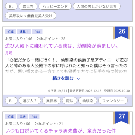
BL
異世界
ハッピーエンド
人間の男しかいない世界
美形攻めｘ無自覚美人受け
26
短編
連載中
R18
お気に入り : 146
24h.ポイント : 28
遊び人殿下に嫌われている僕は、幼馴染が羨ましい。
月湖
「心配だから一緒に行く！」 幼馴染の侯爵子息アディニーが遊び
人と噂のある大公殿下の家に呼ばれたと知った僕はそう言ったの
だが、悪い噂のある一方でとても優秀で方々に伝手を持つ彼の方
の下に侍れれば将来は安泰だとも言われている大公の屋敷に初め
続きを読む
て行くのに、招待されていない者を連れて行くのは心象が悪いと
ド正論で断られてしまう。 「あのね、デュオニーソスは連れて行
文字数 19,874
最終更新日 2025.12.15
登録日 2025.10.30
けないの」 何度目かの呼び出しの時、アディニーは僕にそう言っ
た。 「殿下は、今はデュオニーソスに会いたくないって」 そん
BL
遊び人？
異世界
魔法
幼馴染
ファンタジー
な・・・昔はあんなに優しかったのに・・・。 僕、殿下に嫌われ
ちゃったの？ 実は粘着系殿下×健気系貴族子息のファンタジーBL
27
です。
短編
完結
R18
お気に入り : 66
24h.ポイント : 21
いつも口説いてくるチャラ男先輩が、童貞だった件