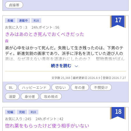
貞操帯
17
長編
連載中
R18
お気に入り : 3
24h.ポイント : 56
きみはあのとき死んでおくべきだった
霖
弟が心中をはかって死んだ。失敗して生き残ったのは、下男のテ
ディ。新進気鋭の画家であり、派手に浮名を流していた遊び人の
弟は、なぜ冴えない青年を道連れにしたのか？ 堅物貴族がぼん
やり下男にはまってめろめろになるお話です。 ※中編の予定で
続きを読む
す。 ※ほかのサイトにも同時に投稿しています。
文字数 25,388
最終更新日 2026.8.9
登録日 2026.7.27
BL
ハッピーエンド
切ない
年の差
不憫受け
溺愛
身分差
攻め視点
18
短編
完結
R18
お気に入り : 245
24h.ポイント : 42
惚れ薬をもらったけど使う相手がいない