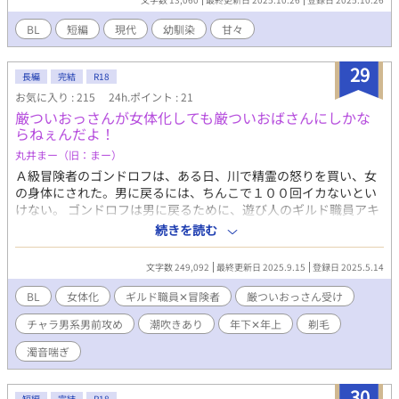
BL
短編
現代
幼馴染
甘々
29
長編
完結
R18
お気に入り : 215
24h.ポイント : 21
厳ついおっさんが女体化しても厳ついおばさんにしかな
らねぇんだよ！
丸井まー（旧：まー）
Ａ級冒険者のゴンドロフは、ある日、川で精霊の怒りを買い、女
の身体にされた。男に戻るには、ちんこで１００回イカないとい
けない。 ゴンドロフは男に戻るために、遊び人のギルド職員アキ
ムに声をかけた。 「えーー。ゴンドロフさんじゃ勃起しねぇっす
続きを読む
よー。デッカいおっぱいついただけで、元と変わらないじゃねぇ
っすかー。めちゃくちゃ厳ついおばさん」 「厳ついおっさんが女
文字数 249,092
最終更新日 2025.9.15
登録日 2025.5.14
になっても厳ついおばさんにしかならねぇんだよ！」 ゴンドロフ
の男に戻る為の奮闘が始まった！ チャラ男系男前遊び人ギルド職
BL
女体化
ギルド職員✕冒険者
厳ついおっさん受け
員✕厳ついおっさん（おばさん）冒険者。 ※女体化エロありま
チャラ男系男前攻め
潮吹きあり
年下✕年上
剃毛
す。後半はちゃんとBLします。エロあり回には※をつけてありま
す。濁音喘ぎです！ ※ムーンライトノベルズさんでも公開してお
濁音喘ぎ
ります。 ※全７７話。
30
短編
完結
R18