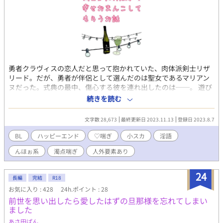
勇者クラヴィスの恋人だと思って抱かれていた、肉体派剣士リザ
リード。だが、勇者が伴侶として選んだのは聖女であるマリアン
ヌだった。式典の最中、傷心する彼を連れ出したのは──。 遊び
人と揶揄される美麗ハーフエルフ×体格が良いお人好し剣士 ハピ
続きを読む
エンですがそこに至るまでに受けくんに不憫な目に合ってもらう
のも性癖な私です。 何が来ても美味しく食べる方のみどうぞです
文字数 28,673
最終更新日 2023.11.13
登録日 2023.8.7
♡
BL
ハッピーエンド
♡喘ぎ
小スカ
淫語
んほぉ系
濁点喘ぎ
人外要素あり
24
長編
完結
R18
お気に入り : 428
24h.ポイント : 28
前世を思い出したら愛したはずの旦那様を忘れてしまい
ました
あさ田ぱん