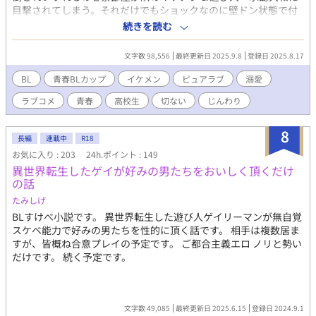
目撃されてしまう。それだけでもショックなのに壁ドン状態で付
き合ってみないかと迫られてしまった東山和馬。「ははは。いい
続きを読む
ねぇ。お前と付き合ったら、教室中の女子に刺されそう」と軽く
受け流した。…つもりだったのに、翌日からグイグイと迫られる
文字数 98,556
最終更新日 2025.9.8
登録日 2025.8.17
うえ束縛まではじまってしまい──？！ ■青春BLに限定した「第
１回青春×BL小説カップ」最終21位まで残ることができ感謝しか
BL
青春BLカップ​
イケメン
ピュアラブ
溺愛
ありません。応援してくださった皆様、本当にありがとうござい
ラブコメ
青春
高校生
切ない
じんわり
ました。
8
長編
連載中
R18
お気に入り : 203
24h.ポイント : 149
異世界転生したゲイが好みの男たちをおいしく頂くだけ
の話
たみしげ
BLすけべ小説です。 異世界転生した遊び人ゲイリーマンが無自覚
スケベ能力で好みの男たちを性的に頂く話です。 相手は複数居ま
すが、皆概ね合意プレイの予定です。 ご都合主義エロ ノリと勢い
だけです。 続く予定です。
文字数 49,085
最終更新日 2025.6.15
登録日 2024.9.1