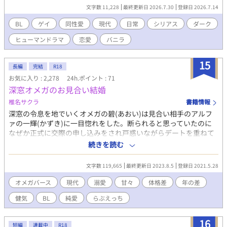
文字数 11,228
最終更新日 2026.7.30
登録日 2026.7.14
BL
ゲイ
同性愛
現代
日常
シリアス
ダーク
ヒューマンドラマ
恋愛
バニラ
15
長編
完結
R18
お気に入り : 2,278
24h.ポイント : 71
深窓オメガのお見合い結婚
椎名サクラ
書籍情報
深窓の令息を地でいくオメガの碧(あおい)は見合い相手のアルフ
ァの一輝(かずき)に一目惚れをした。断られると思っていたのに
なぜか正式に交際の申し込みをされ戸惑いながらデートを重ねて
いく。紆余曲折のあるお付き合いをしながら結婚した二人だが、
続きを読む
碧があまりにも性的なことに無知すぎて、一輝を翻弄していきな
がら心も身体も結ばれていく話。 かつて遊び人だったアルファと
文字数 119,665
最終更新日 2023.8.5
登録日 2021.5.28
純粋培養無自覚小悪魔オメガのお見合い→新婚話となっておりま
す。 ※Rシーンには☆がついています ※オメガバース設定ですが
オメガバース
現代
溺愛
甘々
体格差
年の差
色々と作者都合で改ざんされております。 ※ラブラブ甘々予定で
健気
BL
純愛
らぶえっち
す。 ※ムーンライトノベルズと同時掲載となっております。
16
短編
連載中
R18