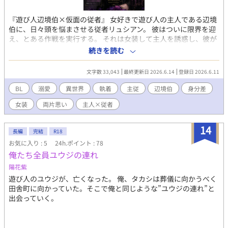
『遊び人辺境伯×仮面の従者』 女好きで遊び人の主人である辺境
伯に、日々頭を悩まさせる従者リュシアン。 彼はついに限界を迎
え、とある作戦を実行する。 それは女装して主人を誘惑し、彼が
盛り上がったところで「実は自分が男だ」とばらして痛い目にあ
続きを読む
わせるというもの。 計画はあれよあれよと順調に進み、リュシア
ンは主人にベッドへ連れ込まれる。 そこで、意気揚々と自分の性
文字数 33,043
最終更新日 2026.6.14
登録日 2026.6.11
別を暴露してみたのだが――。 「君が男だっていうのは、最初か
ら分かっていた」 「……はっ！？」 リュシアンは混乱したまま初
BL
溺愛
異世界
執着
主従
辺境伯
身分差
めてを奪われ、しかも夜が明けるまで何度も抱かれ続けた。 そし
女装
両片思い
主人×従者
てその翌日から、主人の様子が完全におかしくて――？ 無自覚執
着系の遊び人領主攻めと、毒舌だけど実は主人大好きな従者受
け。
14
長編
完結
R18
お気に入り : 5
24h.ポイント : 78
俺たち全員ユウジの連れ
陽花紫
遊び人のユウジが、亡くなった。 俺、タカシは葬儀に向かうべく
田舎町に向かっていた。そこで俺と同じような”ユウジの連れ”と
出会っていく。