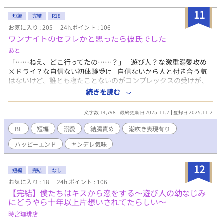
11
短編
完結
R18
お気に入り : 205
24h.ポイント : 106
ワンナイトのセフレかと思ったら彼氏でした
あと
「……ねえ、どこ行ってたの……？」 遊び人？な激重溺愛攻め
×ドライ？な自信ない初体験受け 自信ないから人と付き合う気
はないけど、誰とも寝たことないのがコンプレックスの受けが、
遊んでそうな軽そうな攻めとマチアプでワンナイトをして、セフ
続きを読む
レになったらと思ったら溺愛してきて好きなりそうで…？話で
す。 攻めは恋人になったと思ってるけど、受けはセフレだと思っ
文字数 14,798
最終更新日 2025.11.2
登録日 2025.11.2
てるすれ違いものです。 潮吹き結腸責めもありです。ちょい淫語
もありです。 攻め: 樋山拓人 受け: 住野海 攻めがヤンデレ傾向
BL
短編
溺愛
結腸責め
潮吹き表現有り
ありです。ストーカー要素もあります。 誤字脱字はサイレント
ハッピーエンド
ヤンデレ気味
修正します。 また、内容もサイレント修正する時もあります。
定期的にタグも整理します。 批判・中傷コメントはお控えくだ
さい。 見つけ次第削除いたします。
12
短編
完結
なし
お気に入り : 18
24h.ポイント : 106
【完結】僕たちはキスから恋をする～遊び人の幼なじみ
にどうやら十年以上片想いされてたらしい～
時宮珈琲店