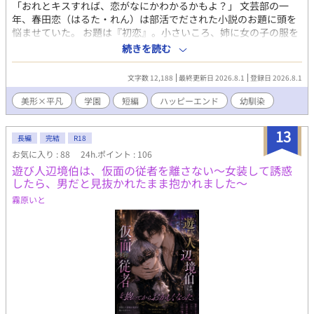
「おれとキスすれば、恋がなにかわかるかもよ？」 文芸部の一
年、春田恋（はるた・れん）は部活でだされた小説のお題に頭を
悩ませていた。 お題は『初恋』。小さいころ、姉に女の子の服を
着せられておもちゃにされていた恋は女子が苦手で恋愛なんて考
続きを読む
えたこともなかった。 自分には縁のないお題に困りはて、幼なじ
みで演劇部のスター役者で彼女が途切れたことがない水代伊織
文字数 12,188
最終更新日 2026.8.1
登録日 2026.8.1
（みずしろ・いおり）に相談すると彼はある提案をしてくる。
「おれと恋人になればいいじゃん。あ、もちろんフリでね？」 形
美形×平凡
学園
短編
ハッピーエンド
幼馴染
から入ることで恋愛がなにかわかるかもしれないと伊織は言うが
── 演劇部の遊び人役者×文芸部の地味男子の幼なじみBL。
13
長編
完結
R18
お気に入り : 88
24h.ポイント : 106
遊び人辺境伯は、仮面の従者を離さない～女装して誘惑
したら、男だと見抜かれたまま抱かれました～
霧原いと