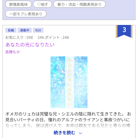
群像劇風味
♡喘ぎ
暴力・流血・残酷表現あり
一部モブレ表現あり
3
長編
連載中
R18
お気に入り : 598
24h.ポイント : 248
あなたの光になりたい
高穂もか
オメガのリュカは完璧な兄・シエルの陰に隠れて生きてきた。 お
見合いパーティの日、憧れのアルファのライアンと事故つがいに
なってしまう。 彼は遊び人で、本命は親友である兄だと専らの噂
だ。 惑うリュカだが―― ※背後注意の回にはサブタイトルに＊マ
続きを読む
ークを表示しています