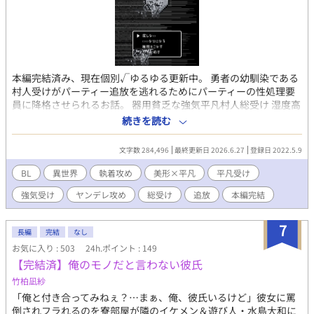
本編完結済み、現在個別√ゆるゆる更新中。 勇者の幼馴染である
村人受けがパーティー追放を逃れるためにパーティーの性処理要
員に降格させられるお話。 器用貧乏な強気平凡村人総受け 湿度高
めの幼馴染優男勇者攻め 軽薄いい加減年上遊び人盗賊攻め 陰湿性
続きを読む
悪いじめっ子気質な年上魔道士攻め 真面目誠実強面新入り騎士攻
め ※基本無理矢理、公開レイプ、NTR、乱交含む ※シリアスエ
文字数 284,496
最終更新日 2026.6.27
登録日 2022.5.9
ロ、胸糞、なんでも許せる方向け
BL
異世界
執着攻め
美形×平凡
平凡受け
強気受け
ヤンデレ攻め
総受け
追放
本編完結
7
長編
完結
なし
お気に入り : 503
24h.ポイント : 149
【完結済】俺のモノだと言わない彼氏
竹柏凪紗
「俺と付き合ってみねぇ？…まぁ、俺、彼氏いるけど」彼女に罵
倒されフラれるのを寮部屋が隣のイケメン＆遊び人・水島大和に