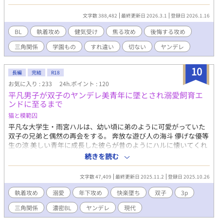
分だけに"優しい人」が好きなのだと。 ロランは、"誰にでも優し
い男"、フィリオンに恋をしてしまい、地獄のような日々に身を焼
文字数 388,482
最終更新日 2026.3.1
登録日 2026.1.16
かれていた。 そんなとある日「この恋、捨てたいな…」と溢した
ら「それ、捨てようとすんの、やめてくんね？オレ、あんたがア
BL
執着攻め
健気受け
焦る攻め
後悔する攻め
イツを見る視線に興奮すっからさ」と遊び人で有名な男、ヒュー
三角関係
学園もの
すれ違い
切ない
ヤンデレ
ゴに言われる。 彼は、自分を好きな人間には興味がなく、別の誰
かに恋い焦がれている人間の目が好きな変態らしい。 そんな身勝
手な遊び人とちょくちょく話すようになってからというもの、フ
10
長編
完結
R18
ィリオンの様子はどんどんおかしくなっていく。 恋を捨てたい男
お気に入り : 233
24h.ポイント : 120
と、恋を捨てるなと言う男と、優しさが狂い始めていく男の話。
平凡男子が双子のヤンデレ美青年に墜とされ溺愛飼育エ
※作者の意思ではなくキャラの意思で結末が決まります。ご要望
ンドに至るまで
は受け付けられませんのでどちらとくっついても美味しいと思う
方のみお読みください。 ※中世ヨーロッパ風学園ものです。 ※他
猫と模範囚
サイトにも掲載中。
平凡な大学生・雨宮ハルは、幼い頃に弟のように可愛がっていた
双子の兄弟と偶然の再会をする。 奔放な遊び人の海斗 儚げな優等
生の涼 美しい青年に成長した彼らが昔のようにハルに懐いてくれ
るのが嬉しかった。 しかし、ハルは気づいていない。二人の想い
続きを読む
がいつしか甘く危うい執着に変わっていたことに。 双子の美青年
たちとの禁断の夜、許されない快楽の果てにハルが辿り着くの
文字数 47,409
最終更新日 2025.11.2
登録日 2025.10.26
は…… ※攻め二人(双子)、受け一人のベッドシーンがあります。
執着攻め
溺愛
年下攻め
快楽墜ち
双子
3p
三角関係
濃密BL
ヤンデレ
現代