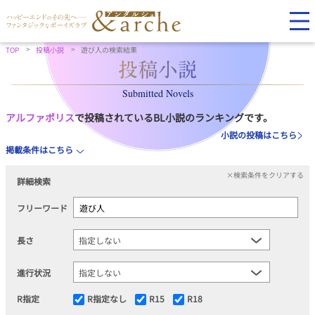
TOP
投稿小説
遊び人の検索結果
Submitted Novels
アルファポリス
で投稿されているBL小説のランキングです。
小説の投稿はこちら
掲載条件はこちら
×検索条件をクリアする
詳細検索
フリーワード
長さ
進行状況
R指定
R指定なし
R15
R18