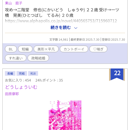
東山 庭子
攻め→二階堂 修也(にかいどう しゅうや) ２２歳 受け→一ツ
橋 晃美(ひとつばし てるみ) ２０歳
https://www.alphapolis.co.jp/novel/440565753/715960712
https://www.alphapolis.co.jp/novel/440565753/636968278 ↑
続きを読む
こちらに出てくる椿が出演しています。
文字数 14,981
最終更新日 2025.7.30
登録日 2025.7.30
BL
短編
美形×平凡
カントボーイ
♡喘ぎ
すれ違い
政略結婚
22
長編
完結
R18
お気に入り : 454
24h.ポイント : 35
どうしょういむ
田原摩耶