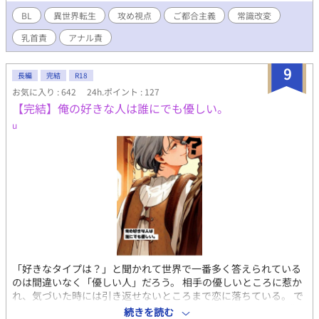
BL
異世界転生
攻め視点
ご都合主義
常識改変
乳首責
アナル責
9
長編
完結
R18
お気に入り : 642
24h.ポイント : 127
【完結】俺の好きな人は誰にでも優しい。
u
「好きなタイプは？」と聞かれて世界で一番多く答えられている
のは間違いなく「優しい人」だろう。 相手の優しいところに惹か
れ、気づいた時には引き返せないところまで恋に落ちている。 で
も次第に気付くのだ。誰だってみんな「優しい人」ではなく「"自
続きを読む