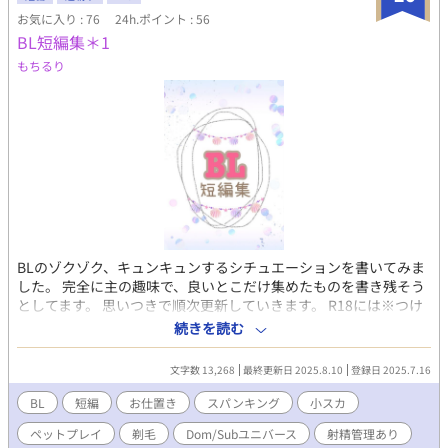
お気に入り : 76
24h.ポイント : 56
BL短編集＊1
もちるり
BLのゾクゾク、キュンキュンするシチュエーションを書いてみま
した。 完全に主の趣味で、良いとこだけ集めたものを書き残そう
としてます。 思いつきで順次更新していきます。 R18には※つけ
ます こういうの初なのでお手柔らかに〜…！ 《地雷避けに大まか
続きを読む
な要素書いておきます》 ☆ 2人の約束（穏やかDom×誘惑に弱い
Sub） 雄大×秋良 ［スパンキング］ ☆ ポンコツ犬の飼い主（敬
文字数 13,268
最終更新日 2025.8.10
登録日 2025.7.16
語攻め×元遊び人） 健×流星 ［ペットプレイ/小スカ/剃毛］ ☆ 籠
の中の雀（所有欲の強い溺愛攻め×恋愛初心者） 大和×雲雀 ［射
BL
短編
お仕置き
スパンキング
小スカ
精管理/貞操帯/快楽責め］
ペットプレイ
剃毛
Dom/Subユニバース
射精管理あり