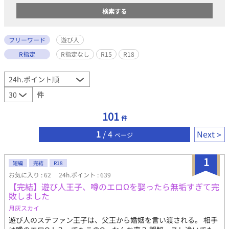
フリーワード
遊び人
R指定
R指定なし
R15
R18
件
101
件
1
/ 4
Next
ページ
1
短編
完結
R18
お気に入り : 62
24h.ポイント : 639
【完結】遊び人王子、噂のエロΩを娶ったら無垢すぎて完
敗しました
月灰スカイ
遊び人のステファン王子は、父王から婚姻を言い渡される。 相手