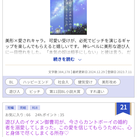
美形×愛されキャラ。 可愛い受けが、必死でビッチを演じるギャ
ップを楽しんでもらえると嬉しいです。 神レベルに美形な遊び人
に一目惚れをした。 「本気の奴は相手にしない」と彼は言う。 だ
から俺はビッチを演じることにした。一世一代の大芝居。 俺は彼
続きを読む
のそばにいられるならビッチでいい。 俺、ちゃんとビッチに見え
るかな？ 初めてなのにビッチって思ってもらえるかな？ 年齢制
文字数 384,178
最終更新日 2024.12.29
登録日 2023.7.11
限ありの回は ※ 軽い表現の回は * を表示しています。 ◆冬
磨編も完結◆ 親を殺した俺が、どうして普通に生きてるん
BL
ハッピーエンド
社会人
健気受け
美形攻め
だ……。 誰か俺を殺してくれ…。 ◆表紙イラストはpixivで活動
遊び人
ビッチ
第11回BL小説大賞
すれ違い
中のすかいぶるー様に書いていただきましたꕤ︎︎ いつも素敵なイラ
ストをありがとうございますꕤ︎︎
21
短編
完結
R18
お気に入り : 66
24h.ポイント : 35
遊び人のイケメン御曹司が、今さらカントボーイの婚約
者を溺愛してしまった。この愛を信じてもらうために、心
と身体で尽くしまくる所存♡