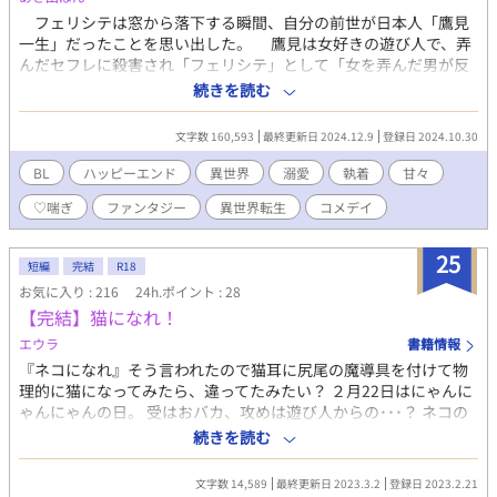
フェリシテは窓から落下する瞬間、自分の前世が日本人「鷹見
一生」だったことを思い出した。 鷹見は女好きの遊び人で、弄
んだセフレに殺害され「フェリシテ」として「女を弄んだ男が反
省する世界線」に転生していた。 与えられたチートは「人に親
続きを読む
切にするとギリ、死なない」というもので、逆にいうと「人に親
切にしないとギリ、死んでしまう」という実質お仕置き的な能力
文字数 160,593
最終更新日 2024.12.9
登録日 2024.10.30
だった。そのうえ結婚相手は男。 窓から落下したショックで夫
のことや今世の記憶をフェリシテになった鷹見はすっかり失くし
BL
ハッピーエンド
異世界
溺愛
執着
甘々
てしまっていたのだが、なぜかフェリシテの『身体』は魔法・料
♡喘ぎ
ファンタジー
異世界転生
コメデイ
理・縫物などいろいろと覚えていた。しかも夫とのえっちも、ば
っちり覚えていて、感じてしまった上にフェリシテが夫を心から
愛していたと気付いてしまう。 ※美形辺境伯攻め×元遊び人の美
25
短編
完結
R18
形王子受け ※R18は※でお知らせします
お気に入り : 216
24h.ポイント : 28
【完結】猫になれ！
エウラ
書籍情報
『ネコになれ』そう言われたので猫耳に尻尾の魔導具を付けて物
理的に猫になってみたら、違ってたみたい？ ２月22日はにゃんに
ゃんにゃんの日。 受はおバカ、攻めは遊び人からの･･･？ ネコの
日にちなんだ軽い話です。 人間しかいない世界です。男しかいな
続きを読む
い世界です。男性妊娠は魔法でファンタジーと言うことで。作中
には妊娠出産表現はありません。 数話で終わる予定です。 Ｒ１８
文字数 14,589
最終更新日 2023.3.2
登録日 2023.2.21
には＊印付きます。