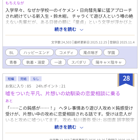
もちえなが
入学早々、なぜか学校一のイケメン・日向彗先輩に猛アプローチ
され続けている新入生・鈴木紺。 チャラくて遊び人という噂の絶
えない先輩だが、ある日彼の額に「童貞」という文字が浮かび上
がっていてーー？ 執着一途陽キャイケメン攻め×糸目毒舌陰キャ
続きを読む
受けの明るいお話です。 ※他サイトにも掲載しています。
文字数 24,503
最終更新日 2025.12.25
登録日 2025.11.4
BL
ハッピーエンド
コメディ
濁点喘ぎ
学園
青春
執着・溺愛
一途
スパダリ
陽キャ×陰キャ
28
短編
完結
なし
お気に入り : 85
24h.ポイント : 21
嘘をついた平凡、片想いの幼馴染の恋愛相談に乗る
あと
「……この鈍感が……！」 ヘタレ事情あり遊び人攻め×鈍感受け
受けが、片想い中の攻めに恋愛相談される話です。受けは恋人が
いると攻めに嘘ついてます。 攻め: 鮎川蒼弥 受け: 谷田直 誤字脱字
はサイレント修正します。 定期的にタグも整理します。 批判・中
続きを読む
傷コメントはお控えください。 見つけ次第削除いたします。
文字数 13,060
最終更新日 2025.10.26
登録日 2025.10.26