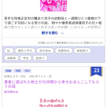
苦手な性格正反対の難あり双子の幼馴染と一週間ひとつ屋根の下
で過ごす羽目になる受けの話。 穏やか優男風過保護双子の兄＋粗
暴口悪サディスト遊び人双子の弟×内弁慶いじめられっ子体質の
卑屈平凡受け←親友攻め 学生／執着攻め／三角関係／幼馴染／親
続きを読む
友攻め／受けが可哀想な目に遭いがち 美甘遠（みかもとおい） 受
け。幼い頃から双子たちに玩具にされてきたため、双子が嫌い。
文字数 216,247
最終更新日 2023.10.14
登録日 2022.5.27
でも逆らえないので渋々言うこと聞いてる。内弁慶。 慈光宋都
（じこうさんと） 双子の弟。いい加減で大雑把で自己中で乱暴
BL
美形×平凡
双子攻め
性悪攻め
卑屈受け
者。美甘のことは可愛がってるつもりだが雑。 慈光燕斗（じこう
幼馴染
学生
総受け
えんと） 双子の兄。優しくて穏やかだが性格が捩れてる。美甘に
甘いようで甘くない。 君完（きみさだ） 通称サダ。同じ中学校。
高校にあがってから美甘と仲良くなった親友。美甘に同情して
23
短編
完結
R18
る。
お気に入り : 532
24h.ポイント : 35
勇者に遊ばれた剣士が元仲間から幸せおまんこしてもら
うお話
桜羽根ねね