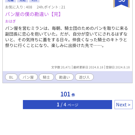
お気に入り : 408
24h.ポイント : 21
パン屋の僕の勘違い【完】
おはぎ
パン屋を営むミランは、毎朝、騎士団のためのパンを取りに来る
副団長に恋心を抱いていた。だが、自分が空いてにされるはずな
いと、その気持ちに蓋をする日々。仲良くなった騎士のキトラと
祭りに行くことになり、楽しみに出掛けた先で……。
文字数 20,471
最終更新日 2024.8.18
登録日 2024.8.18
BL
パン屋
騎士
勘違い
遊び人
101
件
1
/ 4
Next
ページ