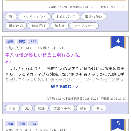
文字数 72,278
最終更新日 2026.6.30
登録日 2025.10.31
BL
ハッピーエンド
オメガバース
事故つがい
浮気攻め
健気受け
前向き
ファンタジー
4
短編
完結
R18
お気に入り : 243
24h.ポイント : 213
平凡な僕が優しい彼氏と別れる方法
あと
「よし！別れよう！」 元遊び人の現爽やか風受けには激重執着男
×ちょっとネガティブな鈍感天然アホの子 昔チャラかった癖に手
を出してくれない攻めに憤った受けが、もしかしたら他に好きな
人がいる！？と思い込み、別れようとする……?みたいな話です。
続きを読む
攻めの女性関係匂わせや攻めフェラがあり、苦手な人はブラウザ
バックで。 ……これはメンヘラなのではないか？という説
文字数 18,940
最終更新日 2025.10.25
登録日 2025.10.25
もあります。 pixivでも投稿しています。 攻め:九條隼人 受け:田辺
光希 友人:石川優希 ひよったら消します。 誤字脱字はサイレント
恋愛
BL
短編
美形×平凡
執着
現代
修正します。 また、内容もサイレント修正する時もあります。 定
期的にタグ整理します。ご了承ください。 批判・中傷コメントは
5
お控えください。 見つけ次第削除いたします。
長編
完結
R18
お気に入り : 413
24h.ポイント : 163