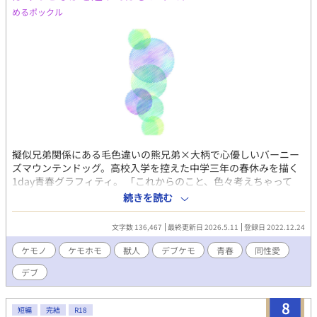
めるポックル
擬似兄弟関係にある毛色違いの熊兄弟×大柄で心優しいバーニー
ズマウンテンドッグ。高校入学を控えた中学三年の春休みを描く
1day青春グラフィティ。 「これからのこと、色々考えちゃって
さ……なーんか寂しくなって」 「クマキチも嫌だって言うと思う
続きを読む
ぜ。ユーミと離れんの」 本編1話とエピソード4話を公開中です。
※番外編（スピンオフ作品）はR-18指定。
文字数 136,467
最終更新日 2026.5.11
登録日 2022.12.24
ケモノ
ケモホモ
獣人
デブケモ
青春
同性愛
デブ
8
短編
完結
R18