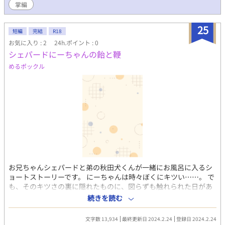
掌編
25
短編
完結
R18
お気に入り : 2
24h.ポイント : 0
シェパードにーちゃんの飴と鞭
めるポックル
お兄ちゃんシェパードと弟の秋田犬くんが一緒にお風呂に入るシ
ョートストーリーです。 にーちゃんは時々ぼくにキツい……。 で
も、そのキツさの裏に隠れたものに、図らずも触れられた日があ
った。 「クサいから外出てお日さん浴びてこいってこと。そのつ
続きを読む
いでにだな――」 「それならいいけど……。にーちゃん太る
よ？」 「あのなあ……おまえ、今から風呂入れ。オレとだ。オレ
文字数 13,934
最終更新日 2024.2.24
登録日 2024.2.24
が徹底的に洗ってやる」 「はあ、もう……。なんでこんなこと