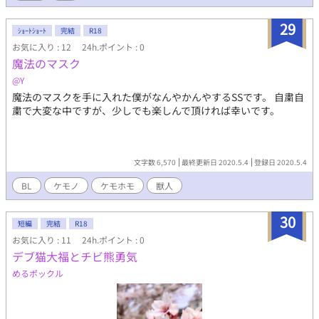
29
ｼｮｰﾄｼｮｰﾄ
完結
R18
お気に入り : 12
24h.ポイント : 0
魔法のマスク
@Y
魔法のマスクを手に入れた僕がなんやかんやするSSです。 自粛自
粛で大変な中ですが、少しでも楽しんで頂ければ幸いです。
文字数 6,570
最終更新日 2020.5.4
登録日 2020.5.4
BL
ケモノ
ケモホモ
獣人
30
短編
完結
R18
お気に入り : 11
24h.ポイント : 0
デブ猫大福とチビ熊勇気
めるポックル