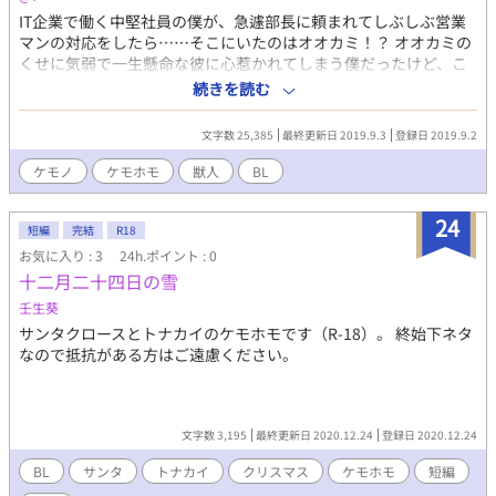
IT企業で働く中堅社員の僕が、急遽部長に頼まれてしぶしぶ営業
マンの対応をしたら……そこにいたのはオオカミ！？ オオカミの
くせに気弱で一生懸命な彼に心惹かれてしまう僕だったけど、こ
んな気持ちは伝える訳にはいかない。 僕は、君の笑顔が見られる
続きを読む
だけで幸せなんだ。
文字数 25,385
最終更新日 2019.9.3
登録日 2019.9.2
ケモノ
ケモホモ
獣人
BL
24
短編
完結
R18
お気に入り : 3
24h.ポイント : 0
十二月二十四日の雪
壬生葵
サンタクロースとトナカイのケモホモです（R-18）。 終始下ネタ
なので抵抗がある方はご遠慮ください。
文字数 3,195
最終更新日 2020.12.24
登録日 2020.12.24
BL
サンタ
トナカイ
クリスマス
ケモホモ
短編