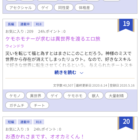
アセクシャル
ゲイ
同性愛
体格差
19
長編
連載中
R18
お気に入り : 209
24h.ポイント : 0
ケモホモナーが求むは異世界を渡るエロ旅
ウィンドラ
災いを転じて福と為すとはまさにこのことだろう。神様のミスで
世界から存在が消えてしまったリュウト。なので、好きなスキル
で好きな世界に転生させてくれるという。 与えられたチートスキ
ルで己を曝け出して好きに生きていくと決意。だけど、スキルや
続きを読む
ステータスはチートなはずなのに威力は人並み！？ チートがチー
トであるためには世界に散り散りに存在しているケモホモ獣人眷
文字数 40,507
最終更新日 2020.6.14
登録日 2020.5.16
属の武器たちを見つけ出してはならない。え？武器？ 女性が存在
しないこの世界、そんな中で仲間兼恋人たちを求めて世界を旅す
ケモノ
異世界
ゲイ
ケモホモ
獣人
大量射精
る。 ※ガチ系のR18なので、見るのはあくまで自己責任でお願い
ガチムチ
チート
します。 ※美形なBLというよりガチムチ筋肉のようなガチ目のゲ
イ向けな内容なので、ご了承ください。 ※獣人は耳と尻尾だけの
ケモミミではなく全身モフモフとマズルがあるガチ獣人です。 不
20
短編
連載中
R18
定期投稿です
お気に入り : 9
24h.ポイント : 0
お憑かれさまです、オオカミくん！