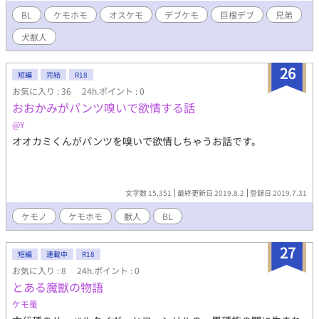
に……」
BL
ケモホモ
オスケモ
デブケモ
巨根デブ
兄弟
犬獣人
26
短編
完結
R18
お気に入り : 36
24h.ポイント : 0
おおかみがパンツ嗅いで欲情する話
@Y
オオカミくんがパンツを嗅いで欲情しちゃうお話です。
文字数 15,351
最終更新日 2019.8.2
登録日 2019.7.31
ケモノ
ケモホモ
獣人
BL
27
短編
連載中
R18
お気に入り : 8
24h.ポイント : 0
とある魔獣の物語
ケモ蚤