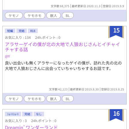
文字数 68,375
最終更新日 2020.11.3
登録日 2019.9.9
ケモノ
ケモホモ
獣人
BL
15
短編
完結
R18
お気に入り : 134
24h.ポイント : 0
アラサーゲイの僕が北の大地で人狼おじさんとイチャイ
チャする話
@Y
良い出会いも無くアラサーになったゲイの僕が、訪れた先の北の
大地で人狼おじさんに出会っていちゃいちゃするお話です。
文字数 42,123
最終更新日 2019.8.30
登録日 2019.8.25
ケモノ
ケモホモ
獣人
BL
16
ｼｮｰﾄｼｮｰﾄ
完結
なし
お気に入り : 3
24h.ポイント : 0
Dreamin’ ワンダーランド