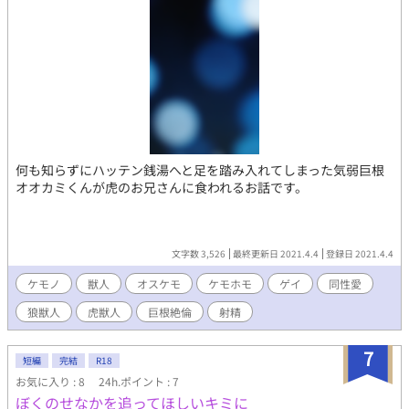
何も知らずにハッテン銭湯へと足を踏み入れてしまった気弱巨根
オオカミくんが虎のお兄さんに食われるお話です。
文字数 3,526
最終更新日 2021.4.4
登録日 2021.4.4
ケモノ
獣人
オスケモ
ケモホモ
ゲイ
同性愛
狼獣人
虎獣人
巨根絶倫
射精
7
短編
完結
R18
お気に入り : 8
24h.ポイント : 7
ぼくのせなかを追ってほしいキミに