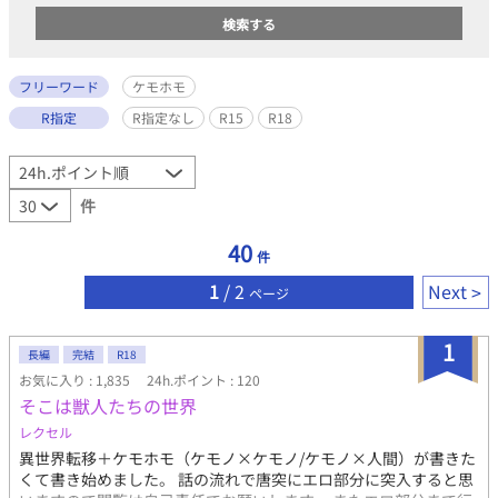
フリーワード
ケモホモ
R指定
R指定なし
R15
R18
件
40
件
1
/ 2
Next
ページ
1
長編
完結
R18
お気に入り : 1,835
24h.ポイント : 120
そこは獣人たちの世界
レクセル
異世界転移＋ケモホモ（ケモノ×ケモノ/ケモノ×人間）が書きた
くて書き始めました。 話の流れで唐突にエロ部分に突入すると思