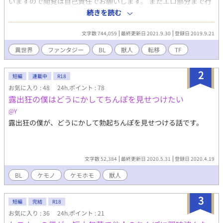
いますので閲覧は自己責任でお願いします。 またエロ部分まで行
ったら満足してしまうかもしれませんがよろしくお願いします。
続きを読む
※料理知識がないのでここ調理法（製造法）間違ってない？とい
う料理部分が出てくるかもしれません。 メイン部分ではないので
文字数 744,059
最終更新日 2021.9.30
登録日 2019.9.21
生暖かい目でスルーしていただけると幸いです。 ※「＊」から始
まる話は一人称の視点が主人公の樹央以外の視点の話になりま
異世界
ファンタジー
BL
獣人
転移
TF
す。
2
短編
連載中
R18
お気に入り : 48
24h.ポイント : 78
露出狂の僕はどうにかしてちんぽを見せつけたい
@Y
露出狂の僕が、どうにかして勃起ちんぽを見せつける話です。
文字数 52,384
最終更新日 2020.5.31
登録日 2020.4.19
BL
ケモノ
ケモホモ
獣人
3
短編
完結
R18
お気に入り : 36
24h.ポイント : 21