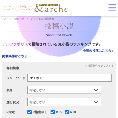
TOP
投稿小説
ケモホモの検索結果
Submitted Novels
アルファポリス
で投稿されているBL小説のランキングです。
小説の投稿はこちら
掲載条件はこちら
×検索条件をクリアする
詳細検索
フリーワード
長さ
進行状況
R指定
R指定なし
R15
R18