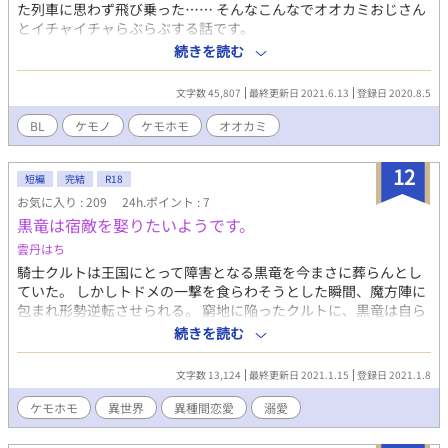
スペックと純血種の壁。そして、崩落や妨害など理不尽な死の危
た列車に思わず飛び乗った…… そんなこんなでオオカミおじさん
険が待ち受けるコース。 有象無象の死体を蹴散らし、純血の喉笛
とイチャイチャらぶらぶする話です。
を噛み千切れ。 どん底の野良犬たちが、極限のオーバードライブ
続きを読む
で廃都を駆け抜ける、狂熱のカーアクション＆バディBL、ここに
開幕！
文字数 45,807
最終更新日 2021.6.13
登録日 2020.8.5
BL
ケモノ
ケモホモ
オオカミ
12
短編
完結
R18
お気に入り : 209
24h.ポイント : 7
黒竜は宿敵を娶りたいようです。
雲丹はち
騎士クルトは王国にとって障害となる黒竜を今まさに葬らんとし
ていた。 しかしトドメの一撃を食らわそうとした瞬間、魔方陣に
包まれ形勢逆転させられる。 窮地に陥ったクルトに、黒竜は自ら
語り出した。 『貴様こそ我が伴侶にふさわしい。我にその体、捧
続きを読む
げよ――』
文字数 13,124
最終更新日 2021.1.15
登録日 2021.1.8
ケモホモ
異世界
異種間恋愛
溺愛