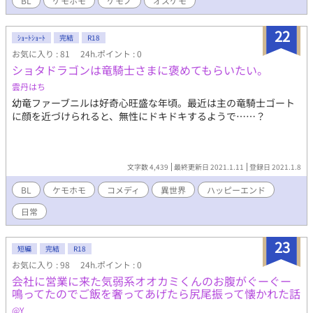
BL
ケモホモ
ケモノ
オスケモ
22
ｼｮｰﾄｼｮｰﾄ
完結
R18
お気に入り : 81
24h.ポイント : 0
ショタドラゴンは竜騎士さまに褒めてもらいたい。
雲丹はち
幼竜ファーブニルは好奇心旺盛な年頃。最近は主の竜騎士ゴート
に顔を近づけられると、無性にドキドキするようで……？
文字数 4,439
最終更新日 2021.1.11
登録日 2021.1.8
BL
ケモホモ
コメディ
異世界
ハッピーエンド
日常
23
短編
完結
R18
お気に入り : 98
24h.ポイント : 0
会社に営業に来た気弱系オオカミくんのお腹がぐーぐー
鳴ってたのでご飯を奢ってあげたら尻尾振って懐かれた話
@Y