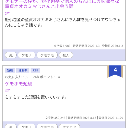
ケモナーの僕が、短小包茎で他人のちんぽに興味津々な
童貞オオカミおじさんと出会う話
@Y
短小包茎の童貞オオカミおじさんにちんぽを見せつけてワンちゃ
んにしちゃう話です。
文字数 6,983
最終更新日 2020.1.3
登録日 2020.1.3
BL
ケモノ
ケモホモ
獣人
4
短編
連載中
R18
お気に入り : 39
24h.ポイント : 14
ケモホモ短編
@Y
ちまちました短編を置いています。
文字数 359,243
最終更新日 2023.8.15
登録日 2020.11.29
BL
ケモノ
ケモホモ
オオカミ