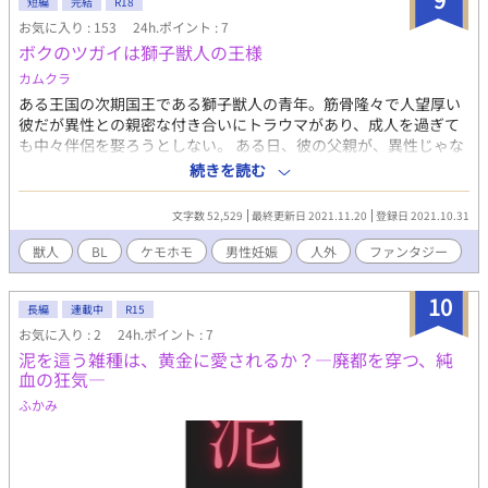
短編
完結
R18
お気に入り : 153
24h.ポイント : 7
ボクのツガイは獅子獣人の王様
カムクラ
ある王国の次期国王である獅子獣人の青年。筋骨隆々で人望厚い
彼だが異性との親密な付き合いにトラウマがあり、成人を過ぎて
も中々伴侶を娶ろうとしない。 ある日、彼の父親が、異性じゃな
ければ良いのだろう、と何処からか見つけてきたあどけないユキ
続きを読む
ヒョウの男娼を連れてくる。彼の身体からは本来雌から漂うはず
の匂いがして…… 自分をただの雄としてみてくれる存在を求めて
文字数 52,529
最終更新日 2021.11.20
登録日 2021.10.31
いた獅子獣人と、特異な体質の自分の全てを受け入れてくれる存
在を求めていたユキヒョウ獣人のお話。 ＊ガッツリ性描写
獣人
BL
ケモホモ
男性妊娠
人外
ファンタジー
があるため、苦手な方はご注意ください。濡れ場:ストーリー =
5:5 くらい(適当) ＊この作品の1話完結版をpixiv、ノクターンノ
10
ベルズに投稿しています。
長編
連載中
R15
お気に入り : 2
24h.ポイント : 7
泥を這う雑種は、黄金に愛されるか？—廃都を穿つ、純
血の狂気—
ふかみ