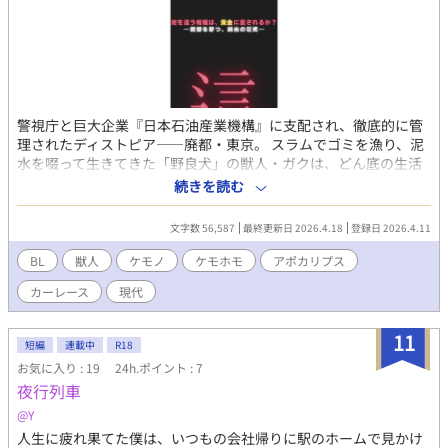
警視庁と巨大企業『日本石油産業機構』に支配され、徹底的に管
理されたディストピア——廃都・東京。 スラムでゴミを漁り、泥
水を啜って生きてきた「野良犬」の獣人・ガクは、どん底の生活
から這い上がるため、ある非合法レースへの参加を決意する。 そ
続きを読む
の名は、『トーキョー・ラリー』。無法地帯と化した東京を舞台
にした、狂気の公道レースだ。 愛車であるワインレッドのチュー
文字数 56,587
最終更新日 2026.4.18
登録日 2026.4.11
ンド・スープラを駆るガクだったが、レースを勝ち抜くには優秀
なナビゲーター（コ・ドライバー）が不可欠だった。そんな彼の
BL
獣人
ケモノ
ケモホモ
アポカリプス
前に現れたのは、黄金色の被毛を持つゴールデンレトリバーの獣
カーレース
現代
人、ハル。 一見人懐っこく温厚なハルだが、その内面には常軌を
逸したナビゲート能力と、死と隣り合わせのスリルを渇望する底
知れない狂気を隠し持っていた。 「誰の助けもいらない」と孤独
11
短編
連載中
R18
を貫いてきたガクと、恵まれた環境という檻から逃げ出してきた
お気に入り : 19
24h.ポイント : 7
ハル。 反発しながらも、互いの「生きている実感」を賭けて無二
夜行列車
のバディとなった二匹は、始まりの地・大黒パーキングエリアへ
と降り立つ。 そこに立ちはだかるのは、漆黒のポルシェ911カレ
@Y
ラを操る純血のエリート・ドーベルマンのネロ。 圧倒的なマシン
人生に疲れ果てた僕は、いつもの会社帰りに駅のホームで見かけ