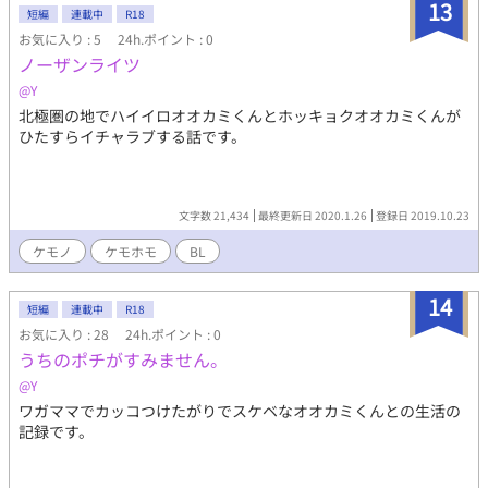
13
短編
連載中
R18
お気に入り : 5
24h.ポイント : 0
ノーザンライツ
@Y
北極圏の地でハイイロオオカミくんとホッキョクオオカミくんが
ひたすらイチャラブする話です。
文字数 21,434
最終更新日 2020.1.26
登録日 2019.10.23
ケモノ
ケモホモ
BL
14
短編
連載中
R18
お気に入り : 28
24h.ポイント : 0
うちのポチがすみません。
@Y
ワガママでカッコつけたがりでスケベなオオカミくんとの生活の
記録です。