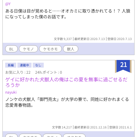
@Y
ある日僕は目が覚めると……オオカミに取り憑かれてる！？ 人狼
になってしまった僕のお話です。
文字数 9,337
最終更新日 2020.7.13
登録日 2020.7.13
BL
ケモノ
ケモホモ
獣人
21
長編
連載中
なし
お気に入り : 22
24h.ポイント : 0
ゲイに好かれた犬獣人の俺はこの夏を無事に過ごせるだ
ろうか
nayuki
ノンケの犬獣人「御門亮太」が大学の寮で、同姓に好かれまくる
恋愛青春物語。
文字数 14,217
最終更新日 2021.12.16
登録日 2021.6.1