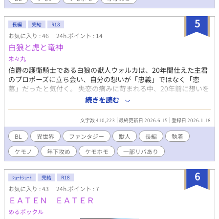
5
長編
完結
R18
お気に入り : 46
24h.ポイント : 14
白狼と虎と竜神
朱々丸
伯爵の護衛騎士である白狼の獣人ウォルカは、20年間仕えた主君
のプロポーズに立ち会い、自分の想いが「忠義」ではなく「恋
慕」だったと気付く。 失恋の痛みに苛まれる中、20年前に想いを
拗らせたまま別離してしまった虎の獣人ティーガが、場末の娼館
続きを読む
で娼夫として働いていると知る。その誇りを捨てた姿に衝撃を受
けながらも、抑えきれない渇望に突き動かされて…。 女が圧倒的
文字数 410,223
最終更新日 2026.6.15
登録日 2026.1.18
に少ないファンタジー世界が舞台。 獣人とヒト族が混じって暮ら
しています。 ※マークにはリバや他×メインキャラの描写があり
BL
異世界
ファンタジー
獣人
長編
執着
ますので、ご注意ください。 ムーンライトノベルズさんにも順次
ケモノ
年下攻め
ケモホモ
一部リバあり
掲載しております。
6
ｼｮｰﾄｼｮｰﾄ
完結
R18
お気に入り : 43
24h.ポイント : 7
ＥＡＴＥＮ ＥＡＴＥＲ
めるポックル