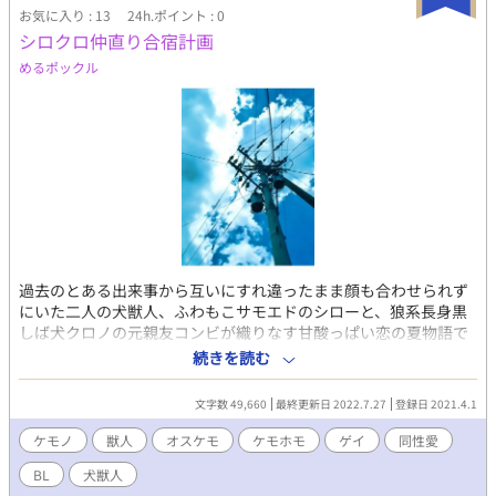
お気に入り : 13
24h.ポイント : 0
シロクロ仲直り合宿計画
めるポックル
過去のとある出来事から互いにすれ違ったまま顔も合わせられず
にいた二人の犬獣人、ふわもこサモエドのシローと、狼系長身黒
しば犬クロノの元親友コンビが織りなす甘酸っぱい恋の夏物語で
す。
続きを読む
文字数 49,660
最終更新日 2022.7.27
登録日 2021.4.1
ケモノ
獣人
オスケモ
ケモホモ
ゲイ
同性愛
BL
犬獣人