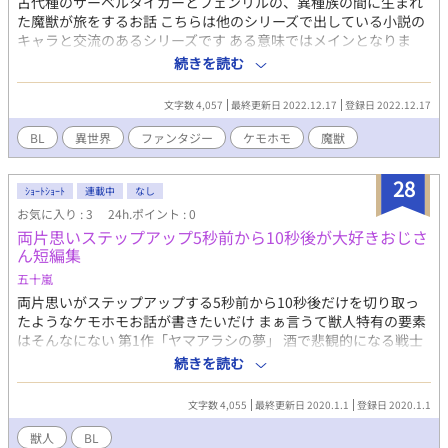
古代種のサーベルタイガーとフェンリルの、異種族の間に生まれ
た魔獣が旅をするお話 こちらは他のシリーズで出している小説の
キャラと交流のあるシリーズです ある意味ではメインとなりま
す。 別のシリーズを読まなくてもいいようにはなっています 主人
続きを読む
公は獣人と性的関係を作りませんが同じ魔獣ならある…かも？ 魔
獣は全て雄しかいませんが心が雌な魔獣がいます
文字数 4,057
最終更新日 2022.12.17
登録日 2022.12.17
BL
異世界
ファンタジー
ケモホモ
魔獣
28
ｼｮｰﾄｼｮｰﾄ
連載中
なし
お気に入り : 3
24h.ポイント : 0
両片思いステップアップ5秒前から10秒後が大好きおじさ
ん短編集
五十嵐
両片思いがステップアップする5秒前から10秒後だけを切り取っ
たようなケモホモお話が書きたいだけ まぁ言うて獣人特有の要素
はそんなにない 第1作「ヤマアラシの夢」 酒で悲観的になる戦士
の主人公と、無口で片言気味な盗賊の相棒。 オレは、寒空の下震
続きを読む
える一匹のヤマアラシだった。
文字数 4,055
最終更新日 2020.1.1
登録日 2020.1.1
獣人
BL