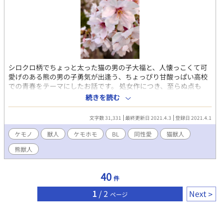
シロクロ柄でちょっと太った猫の男の子大福と、人懐っこくて可
愛げのある熊の男の子勇気が出逢う、ちょっぴり甘酸っぱい高校
での青春をテーマにしたお話です。 処女作につき、至らぬ点も
多々あるかと思いますが、男の子たちの友愛物語を楽しんでいた
続きを読む
だけたら幸いです。 挿絵あり版はpixivにて公開中です。 第一話の
ラストシーンのみコミッションで描いていただきました。可愛す
文字数 31,331
最終更新日 2021.4.3
登録日 2021.4.1
ぎるのでぜひご覧ください！
ケモノ
獣人
ケモホモ
BL
同性愛
猫獣人
熊獣人
40
件
1
/ 2
Next
ページ