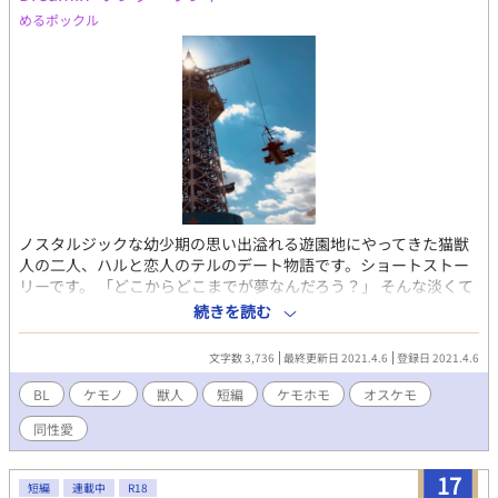
めるポックル
ノスタルジックな幼少期の思い出溢れる遊園地にやってきた猫獣
人の二人、ハルと恋人のテルのデート物語です。ショートストー
リーです。 「どこからどこまでが夢なんだろう？」 そんな淡くて
儚い春の夢がテーマの、ちょっとヘンで甘いワンダーランドでの
続きを読む
BL物語です……が、後味はあまり良くないかもです。
文字数 3,736
最終更新日 2021.4.6
登録日 2021.4.6
BL
ケモノ
獣人
短編
ケモホモ
オスケモ
同性愛
17
短編
連載中
R18