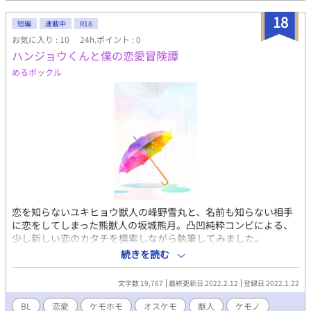
18
短編
連載中
R18
お気に入り : 10
24h.ポイント : 0
ハンジョウくんと僕の恋愛冒険譚
めるポックル
恋を知らないユキヒョウ獣人の峰野雪丸と、名前も知らない相手
に恋をしてしまった熊獣人の坂城熊月。凸凹純粋コンビによる、
少し新しい恋のカタチを模索しながら執筆してみました。
続きを読む
文字数 19,767
最終更新日 2022.2.12
登録日 2022.1.22
BL
恋愛
ケモホモ
オスケモ
獣人
ケモノ