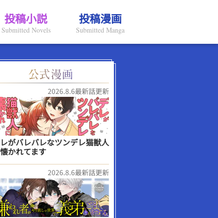
投稿小説
投稿漫画
Submitted Novels
Submitted Manga
2026.8.6最新話更新
レがバレバレなツンデレ猫獣人
懐かれてます
2026.8.6最新話更新