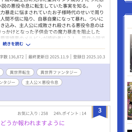
小説の悪役令息に転生していた事実を知る。 小
魔力暴走に悩まされていたお子様時代のせいで周り
。人間不信に陥り、自暴自棄になって暴れ、ついに
巻き込み、主人公に成敗され殺される悪役令息のは
きっかけとなった子供会での魔力暴走を阻止した
伯爵家嫡男のメルビンが婚約者に？！ 原作小説で
続きを読む
ルーファスだったはず。メルビンは通う学園で王
王子もメルビンも思いを告げずに過ごす慎ましくも
字数 136,872
最終更新日 2025.11.9
登録日 2025.10.3
割く婚約者ポジションでも、悪役令息だったシリル
ビンは前世の推しだし、二人は推しカプ、幸せにな
が悪役令息に執着してくるんですけど。 第四王子
異世界転生
異世界ファンタジー
、主人公は容姿が変わってるし、全く小説通りじゃ
ンタジー
主人公×悪役令息
いだったけれど、魔法のない世界で魔法に憧れた前
の子供時代を過ごし、魔法オタクに。 強魔力での
切っていく。 婚約解消されるのを知っていても、
離れていくのを目の当たりにし、心を痛める学園生
なって暴れて殺された時期も過ぎた、夏休み。婚約
3
お気に入り : 258
24h.ポイント : 14
伯が魔物退治に出かけている留守中、魔法石採掘現
、どうか報われますように
れ、辺境の民を助けたいと、この国に生まれた貴族
瘴気から国民を守る。 なんとか怪我人もなくつと