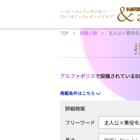
TOP
投稿小説
主人公×悪役令
アルファポリス
で投稿されているB
掲載条件はこちら
詳細検索
フリーワード
長さ