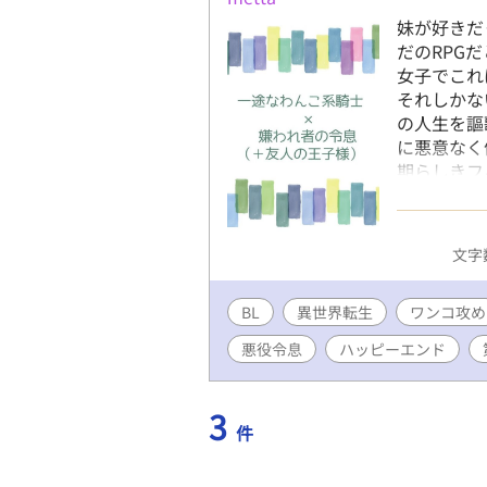
めを全うしたものの、メルビン
妹が好きだ
のを思い出した。二人が魔物の群
だのRPG
振り絞り、シリルは死にかける
女子でこれ
ンに改めて告白。 メルビンもま
それしかな
はなく、最初からシリル、メル
の人生を謳
る。 暴走しがちなメルビンを側
に悪意なく
(カクヨムにも掲載) ―――――
期らしきフ
ク貼っての紹介や感想はOK
がられなが
しながら交
令息 設定
文字数
ゲームの主
(描写なし
BL
異世界転生
ワンコ攻め
悪役令息
ハッピーエンド
3
件