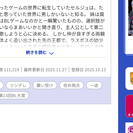
とルーファスが二人で辺境に向かって旅をしている
ったゲームの世界に転生していたセルジュは、た
れに襲われたらひとたまりもない。 最後の魔力を
だと思っていた世界に男しかいないと知る。 妹は腐
。メルビンの機転により、一命をとりとめ、メルビ
はBLゲームなのかと一瞬驚いたものの、選択肢が
た転生者で、自分たちは小説のキャラに転生したで
いならまあいいかと開き直り、主人公として第二
ビンで、巻き戻ってやり直し人生だった真実を知
歌しようと心に決める。 しかし仲が良すぎる両親
でみていると、シリルはプロポーズを受け入れた。
体よく追い出された先の王都で、ラスボスの幼少
― 無断転載禁止、二次利用禁止、AI学習禁止 リン
ィリスという王子の婚約者と出会い、最初こそ嫌
続きを読む
らも、誤解されやすいフィリスの護衛（番犬）を
流を深めていく。 一途なわんこ騎士×嫌われ者の
はいつも以上にふんわりです。 男しかいない世界
 111,319
最終更新日 2025.11.27
登録日 2025.10.13
人公×悪役令息 攻め視点 男性妊娠有りの世界観
) ハッピーエンドです。
ツンデレ
襲い受け
攻め視点
一途
第13回BL大賞