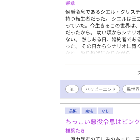
柴傘
侯爵令息であるシエル・クリス
持つ転生者だった。 シエルは王
っていた。今生きるこの世界は
だったから。 幼い頃からシナリ
ない。 然しある日、婚約者であ
った。 その日からシナリオに背
なれ、やり投げになりながら。 
る！」 そう高らかに告げた第二
れた。 「じゃあ、俺がシエル様
この物語の主人公であるノヴァ・
黒溺愛攻め×無気力不憫受け。 
BL
ハッピーエンド
異世界
長編
完結
なし
ちっこい悪役令息はピンク
椎葉たき
魔力暴走の苦しみのあまり、三