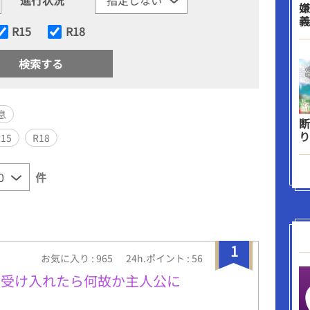
嫌
義
R15
R18
息
断
り
R15
R18
件
1
お気に入り : 965
24h.ポイント : 56
を受け入れたら何故か主人公に