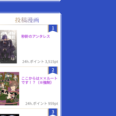
1
秒針のアンタレス
24h.ポイント 3,515pt
2
ここからは××ルート
です！？（※強制）
24h.ポイント 959pt
3