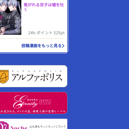
焦がれる双子は嘘を吐
く
24h.ポイント 525pt
投稿漫画をもっと見る