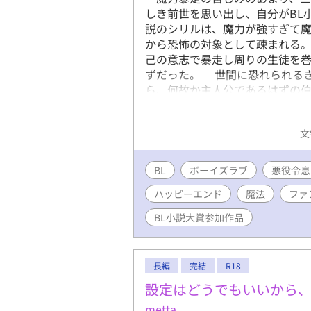
しき前世を思い出し、自分がBL
説のシリルは、魔力が強すぎて
から恐怖の対象として疎まれる
己の意志で暴走し周りの生徒を
ずだった。 世間に恐れられる
ら、何故か主人公であるはずの
は、シリルの婚約者は第四王子の
子と友好を深め、婚約者のある
文
切ない恋模様。両思いの二人を
がどうしてこうなった。 メル
って欲しいのに、何故か主人公
BL
ボーイズラブ
悪役令息
が第四王子じゃなくなってるし
ハッピーエンド
魔法
ファ
ない。 小説の作中では魔法嫌
世の記憶からすっかり魔法三昧
BL小説大賞参加作品
やらかしも、オタク精神で乗り
実際にメルビンの心が自分から
活。小説でシリルが自暴自棄に
長編
完結
R18
者の実家へお呼ばれ。最強辺境
設定はどうでもいいから
場から瘴気が吹き出し魔物が現
の子としてシリルは魔法を使って
metta