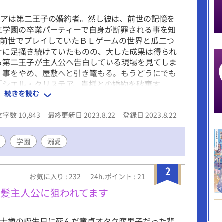
テアは第二王子の婚約者。然し彼は、前世の記憶を
立学園の卒業パーティーで自身が断罪される事を知
、前世でプレイしていたＢＬゲームの世界と瓜二つ
オに足掻き続けていたものの、大した成果は得られ
る第二王子が主人公へ告白している現場を見てしま
く事をやめ、屋敷へと引き篭もる。もうどうにでも
「シエル・クリステア、貴様との婚約を破棄す
続きを読む
王子に、シエルは恭しく礼をして婚約破棄を受け入
を貰ってもいいですよね」 そう言いだしたのは、
文字数 10,843
最終更新日 2023.8.22
登録日 2023.8.22
サスティア侯爵令息で…。 主人公×悪役令息、腹
誰でも妊娠できる世界。頭よわよわハピエン。
学園
溺愛
2
お気に入り : 232
24h.ポイント : 21
髪主人公に狙われてます
十歳の誕生日に死んだ童貞オタク腐男子だった悲