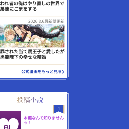
われ者の俺はやり直しの世界で
弟達にごまをする
2026.8.6最新話更新
罪された当て馬王子と愛したが
黒龍陛下の幸せな結婚
公式漫画をもっと見る
1
本編なんて知りません
ッ！