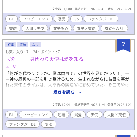
×天使の妻「僕はあまり好きでは…」ーー魔法省から認められた
初の事例であるママ一人にパパ二人！ 秘密を抱える天使は今日
文字数 31,600
最終更新日 2026.5.31
登録日 2026.5.26
も子育てがんばります！
BL
ハッピーエンド
溺愛
3p
ファンタジーBL
天使
人間×天使
双子攻め
双子×天使
家族ものBL
2
短編
完結
なし
お気に入り : 7
24h.ポイント : 7
厄災 ーー身代わり天使は愛を知るーー
ユーリ
「何が身代わりですか。僕は両目でこの世界を見たかった！」ー
ー神の厄災の一部を引き受けるため、生まれながらに右目を塞が
れた天使のライムは、人間界の魔法省に勤めていた。そこでやけ
に言い寄ってくる虎之助と出会うと、頑なだったその心が少しず
続きを読む
つ解れてゆくーー。 「お前は綺麗だな」受けに初恋の攻×神を信
じられない天使「僕は身代わりを望んでいません」ーー全ては神
文字数 12,941
最終更新日 2026.4.24
登録日 2026.4.23
を厄災から守るため。「けれども僕は神を憎む」。
BL
ハッピーエンド
短編
溺愛
天使
人間×天使
ファンタジーBL
隻眼