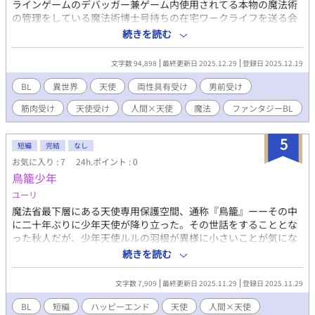
ラインゲームのデバッガー兼ゲーム内使用されてる本物の魔法術
の管理をしている魔法術博士号持ちの在宅ワークライフを送る会
社員ラグナは、偶然ゲーム内で発見した召喚魔法術を出来心で試
続きを読む
してみることにした。架空の生き物ならばと思い天使イリディウ
スを召喚すると、それは成功してしまった。しかも現れた天使イ
文字数 94,898
最終更新日 2025.12.29
登録日 2025.12.19
リディウスは、血まみれのボロボロで… 前半はほのぼの、30話ま
では健全寄りトラブルに巻き込まれる二人の話です。 【⚠️】 天使
BL
異世界
天使
両性具有受け
男前受け
の住む天界の常識はぶっ飛び設定。 エロ描写には挿入無しでも🔞
筋肉受け
天使受け
人間×天使
魔法
ファンタジーBL
か👨‍❤️‍💋‍👨の絵文字入り。 書いてる人はド素人で妄想出力第一。校正
二の次。 【🔞】 18禁タグに分類してますが、18禁エロは2割程の
配分で30話以降から入る予定です。 挿入無しでもエロ描写（手
5
短編
完結
なし
淫、口淫など）にも🔞絵文字付けてます。 【CP】 会社員ラグナ×
お気に入り : 7
24h.ポイント : 0
戦天使イリディウスがベース その他キャラ×イリディウス受け 筋
鳥籠少年
肉受け、美丈夫受け、漢前受け、天使受け、両性具有。
ユーリ
魔法省最下層にある天使専用保護空間、通称『鳥籠』ーーその中
に二十年ぶりに少年天使が降り立った。その世話をすることとな
った秋人だが、少年天使ルルの羽根が異様に小さいことが気にな
りーー鳥籠の中の少年は恋を知る。
続きを読む
文字数 7,909
最終更新日 2025.11.29
登録日 2025.11.29
BL
短編
ハッピーエンド
天使
人間×天使