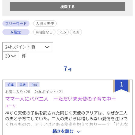
フリーワード
人間×天使
R指定
R指定なし
R15
R18
件
7
件
1
短編
完結
R18
お気に入り : 28
24h.ポイント : 21
ママ一人にパパ二人 ーただいま天使の子育て中ー
ユーリ
神から天使の子供を託された同じく天使のアリアは、なぜか二人
の夫と子育てしていた。二人の夫からは惜しみない愛情を注いで
くれるものの、アリアはとある秘密を抱えておりーー？ 「どんな
姿でも変わらず愛してる」「この愛に変わりはないよ」双子の夫
続きを読む