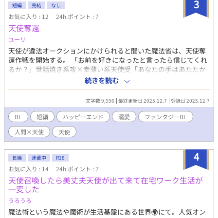
3
短編
完結
なし
お気に入り : 12
24h.ポイント : 7
天使奪還
ユーリ
天使が違法オークションにかけられると聞いた魔法省は、天使奪
還作戦を開始する。 「お前を好きになったと言ったら信じてくれ
るか？」世話焼き系攻×幸薄い系天使受「あなたの手はあたたか
いですね」ーー飛び方すら忘れてしまった天使が望んだものと
続きを読む
は…？？
文字数 9,996
最終更新日 2025.12.7
登録日 2025.12.7
BL
短編
ハッピーエンド
溺愛
ファンタジーBL
人間×天使
天使
4
長編
連載中
R18
お気に入り : 14
24h.ポイント : 7
天使召喚したら美丈夫天使が出て来て在宅ワーク生活が
一変した
うろうろ
魔法術という魔法や魔術が生活基盤にある世界🌍にて。人気オン