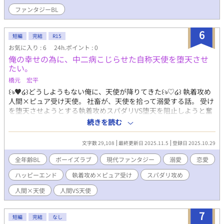
ファンタジーBL
6
短編
完結
R15
お気に入り : 6
24h.ポイント : 0
俺の幸せの為に、中二病こじらせた自称天使を堕天させ
たい。
橋元 宏平
꒰ঌ♥໒꒱どうしようもない俺に、天使が降りてきた‬꒰ঌ♡໒꒱‬ 執着攻め
人間×ピュア受け天使。 社畜が、天使を拾って溺愛する話。 受け
を堕天させようとする執着攻めスパダリVS堕天を阻止しようと奮
起する７人の天使たち。 「中二病をこじらせた自称天使」だと思
続きを読む
い込んでいるのは、主人公だけです。
文字数 29,108
最終更新日 2025.11.5
登録日 2025.10.29
全年齢BL
ボーイズラブ
現代ファンタジー
溺愛
恋愛
ハッピーエンド
執着攻め×ピュア受け
スパダリ攻め
人間×天使
人間VS天使
7
短編
完結
なし