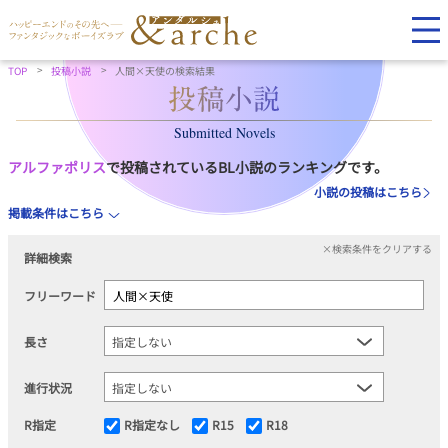
TOP
投稿小説
人間×天使の検索結果
Submitted Novels
アルファポリス
で投稿されているBL小説のランキングです。
小説の投稿はこちら
掲載条件はこちら
×検索条件をクリアする
詳細検索
フリーワード
長さ
進行状況
R指定
R指定なし
R15
R18