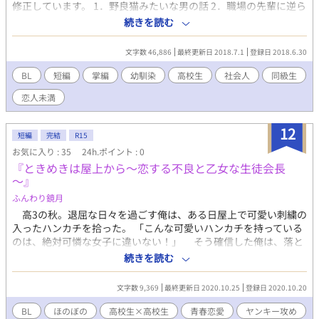
修正しています。 1．野良猫みたいな男の話 2．職場の先輩に逆ら
えない男の話 3．就職難に直面する男二人 4．天然幼馴染 5．キレ
続きを読む
る同居人 6．友人の謎提案 7．恋人溺愛男 8．ネタにされた男の話
9．幼馴染の片思い 10．ファンタジーギャグ 11．年下ヤンキー攻
文字数 46,886
最終更新日 2018.7.1
登録日 2018.6.30
め 12．恋人至上主義男 13．嗅覚超人並みな男 14．教師と生徒
15．ホスト×ホスト 16．捕食系情事 17．タチネコ争い 18．堅物
BL
短編
掌編
幼馴染
高校生
社会人
同級生
男との同居生活 表紙画像はぱくたそ様(www.pakutaso.com)より
恋人未満
お借りしています。
12
短編
完結
R15
お気に入り : 35
24h.ポイント : 0
『ときめきは屋上から～恋する不良と乙女な生徒会長
～』
ふんわり鏡月
高3の秋。退屈な日々を過ごす俺は、ある日屋上で可愛い刺繍の
入ったハンカチを拾った。 「こんな可愛いハンカチを持っている
のは、絶対可憐な女子に違いない！」 そう確信した俺は、落と
し主を探すことにしたのだが、まさか、その正体があんな奴だっ
続きを読む
たなんて――――
文字数 9,369
最終更新日 2020.10.25
登録日 2020.10.20
BL
ほのぼの
高校生×高校生
青春恋愛
ヤンキー攻め