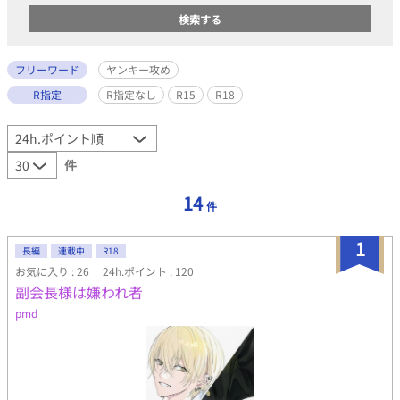
フリーワード
ヤンキー攻め
R指定
R指定なし
R15
R18
件
14
件
1
長編
連載中
R18
お気に入り : 26
24h.ポイント : 120
副会長様は嫌われ者
pmd