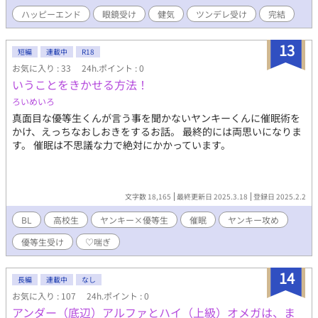
ハッピーエンド
眼鏡受け
健気
ツンデレ受け
完結
13
短編
連載中
R18
お気に入り : 33
24h.ポイント : 0
いうことをきかせる方法！
ろいめいろ
真面目な優等生くんが言う事を聞かないヤンキーくんに催眠術を
かけ、えっちなおしおきをするお話。 最終的には両思いになりま
す。 催眠は不思議な力で絶対にかかっています。
文字数 18,165
最終更新日 2025.3.18
登録日 2025.2.2
BL
高校生
ヤンキー×優等生
催眠
ヤンキー攻め
優等生受け
♡喘ぎ
14
長編
連載中
なし
お気に入り : 107
24h.ポイント : 0
アンダー（底辺）アルファとハイ（上級）オメガは、ま