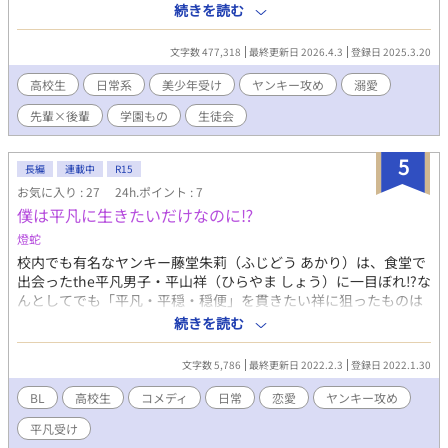
まれ大ピンチ！！そんな希のピンチを救ってくれたのは、悪名高
続きを読む
い二年の朝比奈柊馬だった。 希は礼をするために朝比奈を探す
のだが、見つけた途端強引に彼の部屋へと連れ込まれて……！？
文字数 477,318
最終更新日 2026.4.3
登録日 2025.3.20
表紙イラスト：風鈴さん
高校生
日常系
美少年受け
ヤンキー攻め
溺愛
先輩×後輩
学園もの
生徒会
5
長編
連載中
R15
お気に入り : 27
24h.ポイント : 7
僕は平凡に生きたいだけなのに⁉
燈蛇
校内でも有名なヤンキー藤堂朱莉（ふじどう あかり）は、食堂で
出会ったthe平凡男子・平山祥（ひらやま しょう）に一目ぼれ⁉な
んとしてでも「平凡・平穏・穏便」を貫きたい祥に狙ったものは
逃がさない朱莉が奮起‼互いに相容れない存在かと思いきや…？
続きを読む
互いを知り、互いを高め合う二人の日常loveコメディー‼‼‼
(*^^*)「初めて書くものなので、暖かく見守ってください」
文字数 5,786
最終更新日 2022.2.3
登録日 2022.1.30
BL
高校生
コメディ
日常
恋愛
ヤンキー攻め
平凡受け