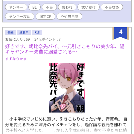
不良×天然(自称、中途半端)
ヤンキー
BL
不良
襲われ
誘い受け
不良攻め
ヤンキー攻め
固定CP
やや無自覚
4
長編
連載中
R18
お気に入り : 69
24h.ポイント : 7
好きです、朝比奈先パイ。～元引きこもりの美少年、陽
キャヤンキー先輩に溺愛される～
すずなりたま
小中学校でいじめに遭い、引きこもりだった少年、斉賀希。 自
分を変えるために渾身のイメチェンをし、過保護な親元を離れて
男子校へと入学した。 しかし入学式の前日、寮で不良たちに絡