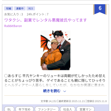
6
短編
連載中
R15
お気に入り : 3
24h.ポイント : 7
ワタクシ、副業でレンタル悪魔彼氏やってます
RabbitBaron
◯あらすじ 平凡ヤンキーのリューキは両親が忙しかったため甘え
ることがちょっぴり苦手。 ゲイであることも親に隠してひっそり
とヘルディアで一人暮らしをしていたが、なかなか男運に恵まれ
なかった。 彼氏欲しさに異世界召喚に手をかけることにし、エリ
続きを読む
ートインキュバスであるファナスとのマッチング召喚にする成功
するが…？ ファナスは普段は悪魔営業で働く営業マンでビジネス
文字数 14,152
最終更新日 2025.11.21
登録日 2025.11.8
契約のみのマッチングであった。しかし、なぜか「個人契約なら
レンタル彼氏もします」と営業をかけてくる。 甘え下手なリュー
BL
年下攻め
ファンタジー
社会人
営業マン