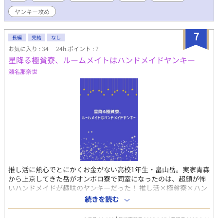
キと余裕たっぷりのファナス、異種族や異文化が交錯する都市ヘ
ヤンキー攻め
ルディアでの奇妙な契約生活は、少しずつ距離と信頼を育んでい
く―― ◯ヘルディア ヘルディアは異世界パートナーとの交流が文
化として活発な多種族都市で、日常的な異世界交流が行われる一
7
長編
完結
なし
方で夜間や裏通りは少し治安が悪めの街である。 ◯登場人物 💛リ
お気に入り : 34
24h.ポイント : 7
ューキ(平凡ヤンキー) 24歳 表向きは強気で不良っぽいが、内心は
星降る極貧寮、ルームメイトはハンドメイドヤンキー
甘え下手で寂しがりやで心優しい。 両親が忙しく幼少期から自立
を強いられた。 平凡な日常に飽きていて、刺激を求めるタイプ。
瀬名那奈世
色んなことに興味津々で少し浮気性気質。異世界や非日常に巻き
込まれることにワクワクする 👿ファナス(エリートインキュバス)
年齢：外見30代前半(悪魔族の為不明) 性格：超真面目で知識豊
富。駆け引き上手で無自覚に相手を翻弄することもあるが本人は
至って真面目。インキュバスの世間的なイメージに反対してい
る。 営業の契約・ビジネスのプロでマッチング召喚を契約に繋げ
たり積極的に行う。 基本はビジネス契約を提案するがリューキに
はなぜか個人契約でレンタル彼氏をしているという嘘をついた。
推し活に熱心でとにかくお金がない高校1年生・畠山岳。実家青森
から上京してきた岳がオンボロ寮で同室になったのは、超顔が怖
いハンドメイドが趣味のヤンキーだった！ 推し活×極貧寮×ハン
ドメイドヤンキーの、ドタバタ青春BLラブコメ♡ ※8/11のみ、
続きを読む
12:00に3話分一挙公開！ ※8/12～は【昼12:00】と【夕方17:00】
の毎日2回更新です！