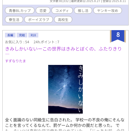
文字数 80,032
最終更新日 2025.8.27
登録日 2025.8.11
青春BLカップ​
恋愛
コメディ
推し活
ヤンキー攻め
寮生活
ボーイズラブ
高校生
8
長編
完結
R18
お気に入り : 54
24h.ポイント : 7
きみしかいないーこの世界はきみとぼくの、ふたりきり
―
すずなりたま
全く面識のない同級生に告白された。 学校一の不良の俺にそんな
ことを言ってくるなんて、罰ゲームか何かの罠だと思った。 で
も、そいつは真剣な目で俺を見つめていた。 「じゃあお前、今日