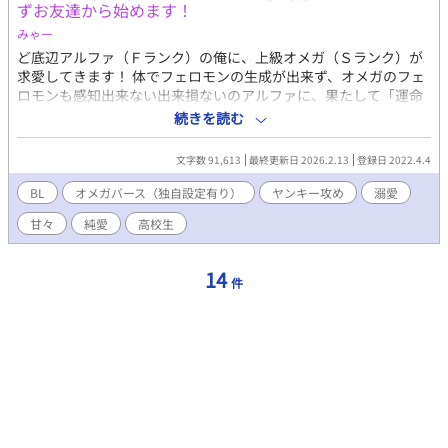
ずお友達から始めます！
みゃー
ど底辺アルファ（Ｆランク）の俺に、上級オメガ（Ｓランク）が
求愛してきます！ 体でフェロモンの生成が出来ず、オメガのフェ
ロモンも感知出来ない出来損ないのアルファに、果たして「運命
の番」のオメガは存在するのか？ 西島恒輝は、名門アルファ一族
続きを読む
出身で、自身もアルファ。 しかし、顔だけはいいものの、背は低
く、成績も悪く、スポーツも嫌いで不得意。 その上、もっとも大
文字数 91,613
最終更新日 2026.2.13
登録日 2022.4.4
事なアルファのフェロモンを作れず、オメガのフェロモンも感知
出来ない病持ち。 そんな理由で両親に冷遇されてきた恒輝は、す
BL
オメガバース（独自設定有り）
ヤンキー攻め
溺愛
っかり捻くれて荒っぽい男になってしまっていた。 しかし、ある
甘々
純愛
高校生
日。 恒輝は、一人のハイスペックオメガの明人と出会う。 明人と
出会いオメガ全員が憎い恒輝は、明人がウザいと思いながら掻き
回わされ、日常が一変してしまう。
14
件