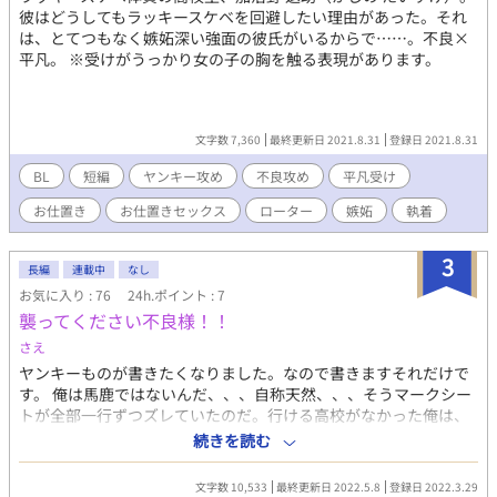
彼はどうしてもラッキースケベを回避したい理由があった。それ
は、とてつもなく嫉妬深い強面の彼氏がいるからで……。不良×
平凡。 ※受けがうっかり女の子の胸を触る表現があります。
文字数 7,360
最終更新日 2021.8.31
登録日 2021.8.31
BL
短編
ヤンキー攻め
不良攻め
平凡受け
お仕置き
お仕置きセックス
ローター
嫉妬
執着
3
長編
連載中
なし
お気に入り : 76
24h.ポイント : 7
襲ってください不良様！！
さえ
ヤンキーものが書きたくなりました。なので書きますそれだけで
す。 俺は馬鹿ではないんだ、、、自称天然、、、そうマークシー
トが全部一行ずつズレていたのだ。行ける高校がなかった俺は、
地域で一番のバカ、そしてヤンキー校として名高い高校に進学し
続きを読む
た。 俺は俺なりの考えがあって行動してるけど、、、周りの反応
がなんかおかしいぞ！？俺は天然なのか？←テストで気づけよ！
文字数 10,533
最終更新日 2022.5.8
登録日 2022.3.29