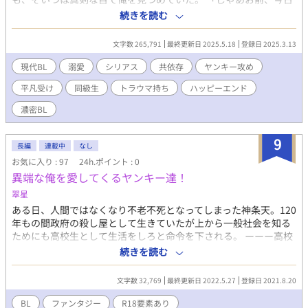
から俺のペットな」 そう言ったら、そいつはすごく嬉しそうな顔
続きを読む
をした。 ツンデレヤンキー御曹司×天然ドＭ庶民の、少し倒錯的
なラブストーリー。 ※注意※ 2010年代に書いた作品なので、時
文字数 265,791
最終更新日 2025.5.18
登録日 2025.3.13
代背景もその辺りです。 『ホモ』などの差別用語は敢えて使って
います。 主人公の過去に殺人事件など若干グロ要素があるので、
現代BL
溺愛
シリアス
共依存
ヤンキー攻め
苦手な方は注意してください。 攻めも受けも両方家庭環境が複雑
平凡受け
同級生
トラウマ持ち
ハッピーエンド
な設定です。 場所、人物等は全てフィクションです。
濃密BL
9
長編
連載中
なし
お気に入り : 97
24h.ポイント : 0
異端な俺を愛してくるヤンキー達！
翠星
ある日、人間ではなくなり不老不死となってしまった神条天。120
年もの間政府の殺し屋として生きていたが上から一般社会を知る
ためにも高校生として生活をしろと命令を下される。 ーーー高校
へ向かうとなんとそこはヤンキー高校だった… 魔法などが使え
続きを読む
る自分を異端だと思い人と関わらないようにしていたが… ※初め
てなのでどうか広い心で読んでほしいです。 ※ノリと勢いで書い
文字数 32,769
最終更新日 2022.5.27
登録日 2021.8.20
てます。 ※少しR18あります。
BL
ファンタジー
R18要素あり