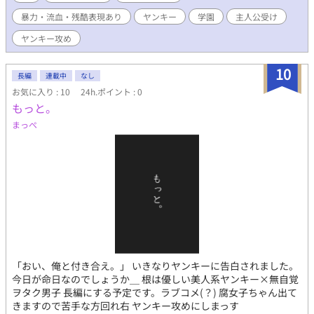
暴力・流血・残酷表現あり
ヤンキー
学園
主人公受け
ヤンキー攻め
10
長編
連載中
なし
お気に入り : 10
24h.ポイント : 0
もっと。
まっぺ
「おい、俺と付き合え。」 いきなりヤンキーに告白されました。
今日が命日なのでしょうか＿ 根は優しい美人系ヤンキー×無自覚
ヲタク男子 長編にする予定です。ラブコメ(？) 腐女子ちゃん出て
きますので苦手な方回れ右 ヤンキー攻めにしまっす