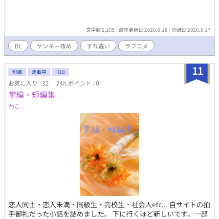
文字数 1,205
最終更新日 2020.5.18
登録日 2020.5.17
BL
ヤンキー攻め
すれ違い
ラブコメ
11
短編
連載中
R18
お気に入り : 32
24h.ポイント : 0
掌編・短編集
わこ
恋人同士・恋人未満・同級生・高校生・社会人etc... 自サイトの拍
手御礼だった小話を詰めました。 下に行くほど新しいです。一部