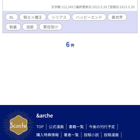
意） ※表紙は岡保佐優様に描いていただきました♪
文字数 112,349
最終更新日 2023.5.26
登録日 2023.5.20
BL
騎士×魔王
シリアス
ハッピーエンド
異世界
執着
溺愛
悪役受け
6
件
&arche
TOP
公式漫画
書籍一覧
今後の刊行予定
購入特典情報
著者一覧
投稿小説
投稿漫画