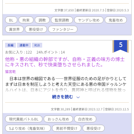
イラスはクーデター未遂後監禁されていたからである。 カイラス
をわが物にすべき調教を重ねるバグダス。 その中でバグダスが気
文字数 37,650
最終更新日 2020.7.5
登録日 2020.5.3
になっていたのはカイラスの腹心の部下であるハクギンがいまだ
見つからないことだった。 前作「異世界で恋をするのは間違って
BL
拘束
調教
監禁調教
ヤンデレ攻め
鬼畜攻め
いるかもしれない」の悪役であるカイラスのその後の話です。 読
異世界
悪役受け
ファンタジー
まなくても問題ないですが、そちらもぜひご覧ください
5
長編
連載中
R18
お気に入り : 122
24h.ポイント : 14
他称・悪の組織の幹部ですが、自称・正義の味方の博士
にキスされて、秒で快楽堕ちさせられました。
猫宮乾
日本は世界の縮図である――世界征服のための足がかりとして
まずは日本を制圧しようと考えた天空にある悪の帝国ドゥルンケ
ルハイトは、日本にアジトを作り、異邦神と呼ばれる怪物を放っ
た。一般人には見えないが、着実それらは、日本各地の霊脈の封
続きを読む
印を破壊しようとしている。それに対抗するべく、同じく天空に
ある国ポラールシュテルンは、日本に正義の味方を育てるため、
文字数 30,289
最終更新日 2023.12.7
登録日 2023.12.5
幾人かの指導者や科学者などを派遣した。その一人であるガイ
は、常日頃正義の味方のハルキに選ばれた者のみが持つ粒輝力に
現代異能バトルBL
おっさん攻め
白衣攻め
ついて教えながら、実戦時には、時折自分も参戦していた。特に
Sより攻め（鬼畜気味）
男前不憫受け
悪役受け
悪の組織の幹部で、異邦神とは比べものにならないほど強いリオ