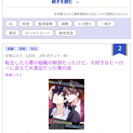
スーツ（ライダースーツ）/悪役受け/敗北/ 上記の内容が含まれま
続きを読む
す
文字数 6,033
最終更新日 2022.7.14
登録日 2022.6.2
BL
拘束
監禁陵辱
調教
メス堕ち
♡喘ぎ
悪役
ぴっちりスーツ
身体改造
2
長編
完結
R18
お気に入り : 2,834
24h.ポイント : 49
転生したら悪の組織の幹部だったけど、大好きなヒーロ
ーに会えて大満足だった俺の話
多崎リクト