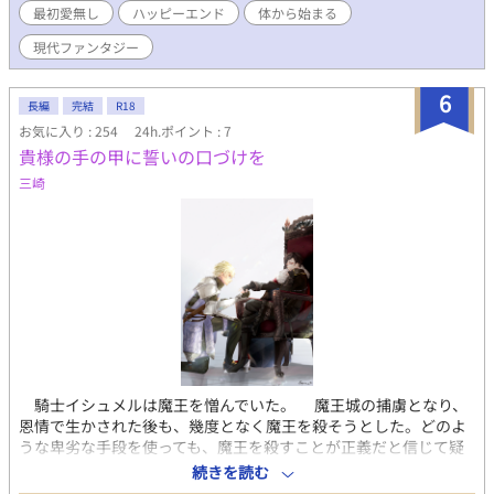
ンが直接出てきた場合などは、まだハルキには対処が困難なの
最初愛無し
ハッピーエンド
体から始まる
で、ガイが応戦している。そんなある日、ガイはリオンにキスを
した。そうして体から始まる、最初は愛無しの若干Ｓなおっさん
現代ファンタジー
攻め×男前不憫な悪の組織の幹部のお話。※及川奈津生様主催の
『現代異能バトルBL企画』参加作品です。コンセプトは正義の味
6
長編
完結
R18
方側の科学者×悪の組織の幹部です。またご当地風ですが、架空
の街です。宜しければご覧下さい！
お気に入り : 254
24h.ポイント : 7
貴様の手の甲に誓いの口づけを
三崎
騎士イシュメルは魔王を憎んでいた。 魔王城の捕虜となり、
恩情で生かされた後も、幾度となく魔王を殺そうとした。どのよ
うな卑劣な手段を使っても、魔王を殺すことが正義だと信じて疑
わなかった。 そして命を賭けた決闘の前夜、イシュメルが魔王
続きを読む
の寝室で見た光景は―― ※CP外エロ有（無理やり、監禁描写注