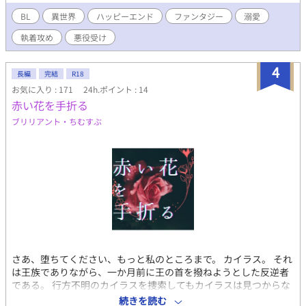
に執着していて……。 「好きです。命に変えても貴方を守りま
す。だから、これから先の未来も、ずっと貴方の傍にいさせて」
BL
異世界
ハッピーエンド
ファンタジー
溺愛
――オレが書いてたのはBLじゃないんですけど⁈ ＿＿＿＿＿＿＿
執着攻め
悪役受け
＿＿＿ 追放ものチート主人公×当て馬勇者のラブコメ 一部暗いシ
ーンがありますが基本的には頭ゆるゆる （主人公たちの倫理観も
けっこうゆるゆるです） ※R成分薄めです ＿＿＿＿＿＿＿＿＿＿
4
長編
完結
R18
小説家になろう（ムーンライトノベルズ）にも掲載中です o,+:｡
お気に入り : 171
24h.ポイント : 14
☆.*・+｡ お気に入り、ハート、エール、コメントとても嬉しいで
赤い花を手折る
す\( ´ω` )/ ありがとうございます！！ BL大賞ありがとうございま
したm(_ _)m
ブリリアント・ちむすぶ
さあ、堕ちてください、もっと私のところまで。 カイラス。 それ
は王族でありながら、一か月前に王の首を撥ねようとした反逆者
である。 行方不明のカイラスを捜索してもカイラスは見つからな
い。 それもそのはず、カイラスの野望を知っていたバグダスにカ
続きを読む