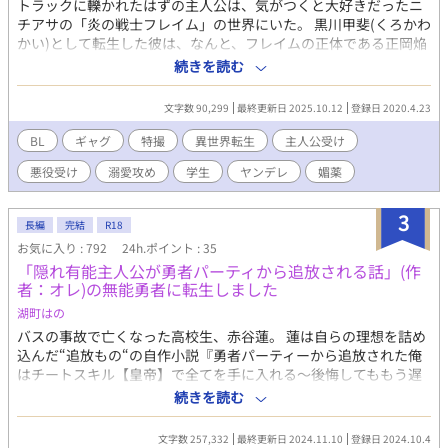
トラックに轢かれたはずの主人公は、気がつくと大好きだったニ
チアサの「炎の戦士フレイム」の世界にいた。 黒川甲斐(くろかわ
かい)として転生した彼は、なんと、フレイムの正体である正岡焔
(まさおか ほむら)の親友で、 その正体は悪の組織エタニティの幹
続きを読む
部ブラックナイトだった！！ 「え、つまり、フレイムと触れ合え
るの？」 だが、彼の知るフレイムとは話が変わっていって―― 正
文字数 90,299
最終更新日 2025.10.12
登録日 2020.4.23
岡焔×黒川甲斐になります。ムーンライトノベルズ様にも投稿
中。 ※はR18シーンあり 表紙は宝乃あいらんど様に頂きました！
BL
ギャグ
特撮
異世界転生
主人公受け
悪役受け
溺愛攻め
学生
ヤンデレ
媚薬
3
長編
完結
R18
お気に入り : 792
24h.ポイント : 35
「隠れ有能主人公が勇者パーティから追放される話」(作
者：オレ)の無能勇者に転生しました
湖町はの
バスの事故で亡くなった高校生、赤谷蓮。 蓮は自らの理想を詰め
込んだ“追放もの“の自作小説『勇者パーティーから追放された俺
はチートスキル【皇帝】で全てを手に入れる〜後悔してももう遅
い〜』の世界に転生していた。 だが、蓮が転生したのは自分の名
続きを読む
前を付けた“隠れチート主人公“グレンではなく、グレンを追放す
る“無能勇者“ベルンハルト。 しかもなぜかグレンがベルンハルト
文字数 257,332
最終更新日 2024.11.10
登録日 2024.10.4