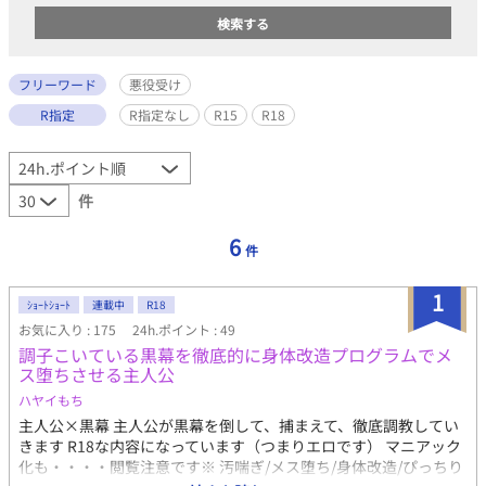
フリーワード
悪役受け
R指定
R指定なし
R15
R18
件
6
件
1
ｼｮｰﾄｼｮｰﾄ
連載中
R18
お気に入り : 175
24h.ポイント : 49
調子こいている黒幕を徹底的に身体改造プログラムでメ
ス堕ちさせる主人公
ハヤイもち
主人公×黒幕 主人公が黒幕を倒して、捕まえて、徹底調教してい
きます R18な内容になっています（つまりエロです） マニアック
化も・・・・閲覧注意です※ 汚喘ぎ/メス堕ち/身体改造/ぴっちり