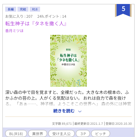
5
長編
完結
R18
お気に入り : 207
24h.ポイント : 14
転生神子は『タネを撒く人』
香月ミツほ
深い森の中で目を覚ますと、全裸だった。大きな木の根本の、ふ
かふかの苔の上。人がくる気配はない。 おれは自力で森を抜け
る。 「あぁ……、神子様。ようこそこの世界へ」 森の外には神官
と騎士、そんな感じの美形な２人がおれを迎えに来てくれてい
続きを読む
た。 ※予告なく性描写が入ります。多いです。 ※植物が人間にな
った世界で、妊娠出産は番外編までありませんが、授乳はありま
文字数 89,671
最終更新日 2021.1.7
登録日 2020.10.30
す。 ※元が植物なので花粉を撒き散らすように、『愛』をばら撒
きます。 ※挿入だけが固定です。 美人神官× 主人公 男前騎士×
BL(R18)
異世界
受け主人公
３P
ビッチ