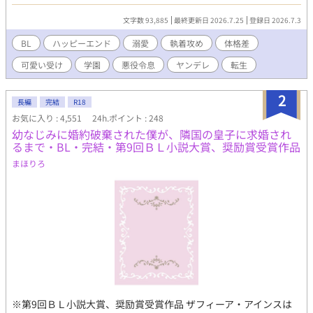
空回りのやらかしばかりです。かっこいい攻めではありません
が、シエルへの愛は誰にも負けません！ ◾️ヒロイン♂ 注意！中身
文字数 93,885
最終更新日 2026.7.25
登録日 2026.7.3
はバリタチ 「セックスはスポーツだよ♪」 ◾️過保護な従者 「お前
は俺がいないと、何にも出来ないんだから」 ◾️弟（転生者） 「ー
BL
ハッピーエンド
溺愛
執着攻め
体格差
ー 兄さんは僕が幸せにする！」 ◾️騎士団長の息子 「俺は貴方
可愛い受け
学園
悪役令息
ヤンデレ
転生
の守護騎士です」 果たしてシエルは幸せになる事が出来るの
か……？ ★最終的には、やらかし王子とハッピーエンド予定で
す。 注意！ がっつり本番はありませんが、随所に、匂わせ、エ
2
長編
完結
R18
ロが絡むシーン、攻めが変態になるシーンがあります。 ちょこち
お気に入り : 4,551
24h.ポイント : 248
ょこ出てくるので、話のタイトルに※はつけてません。 いつでも
幼なじみに婚約破棄された僕が、隣国の皇子に求婚され
何でもウェルカムな方、どうぞ宜しくお願いします。 後で気づい
るまで・BL・完結・第9回ＢＬ小説大賞、奨励賞受賞作品
てサイレント修正する場合があります。
まほりろ
※第9回ＢＬ小説大賞、奨励賞受賞作品 ザフィーア・アインスは