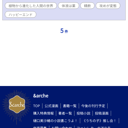
主人公 ※ムーンライトにも掲載しています。 2021.1.7.番外編３話
植物から進化した人間の世界
体液は薬
精飲
攻めが変態
追加しました。 苦手な方には申し訳ありませんが、妊娠出産があ
ります。
ハッピーエンド
5
件
&arche
TOP
公式漫画
書籍一覧
今後の刊行予定
購入特典情報
著者一覧
投稿小説
投稿漫画
樋口美沙緒の小説書こうよ！
《うちの子》推し会！
作家募集
お問い合わせ
ファンレターの送り先