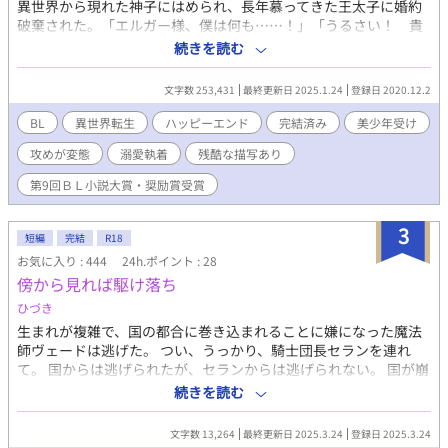
異世界から現れた神子にはめられ、長年慕ってきた王太子に婚約
破棄された。「エルガー様、僕は何も……！」「うるさい！ 貴
様の声など聞きたくない！ 耳障りだ！」ザフィーアは弁明しよ
続きを読む
うとするが、王太子は聞く耳を持たない。 アインス公爵は牢屋に
入れられたザフィーアを「アインス公爵家の恥さらしが！」と罵
文字数 253,431
最終更新日 2025.1.24
登録日 2020.12.2
り頬を叩く。 婚約者に裏切られ、親に見捨てられたザフィーア
は、神子を害した悪人として国境近くの教会に幽閉されることに
BL
異世界転生
ハッピーエンド
完結済み
美少年受け
なる。 恵みの雨を降らせ民の信仰を集める神子、その神子を害し
攻めが変態
溺愛執着
残酷な描写あり
たザフィーアに民から浴びせられる言葉は冷たい。「死ね！ 悪
魔！」「くらえろくでなし！ 天誅！」「消えろ！」「くたば
第9回ＢＬ小説大賞・奨励賞受賞
れ！ 化け物！」民衆から石を投げられ、失意のままた王都をあ
とにするザフィーア。 国境で神子の刺客に襲われたザフィーアは
3
「剣《そんなもの》を使う必要はないよ、僕は一人で死ねるか
短編
完結
R18
ら……」崖に身を投げ自ら死を選ぶのだった…………。 婚約破
お気に入り : 444
24h.ポイント : 28
棄、美青年×美少年、溺愛執着、執着攻め、ハッピーエンド。 ＊
傍から見れば駆け落ち
→性的な描写有り、＊＊＊→性行為の描写有り。 ムーンライトノ
ひづき
ベルズ、pixiv、カクヨムにも投稿しております。 ムーンライトノ
ベルズBL、日間ランキン1位。アルファポリス、BLランキング1
生まれが複雑で、国の都合に巻き込まれることに嫌になった魔法
位、HOTランキング4位に入った作品です。 「Copyright（C）
師ヴェードは逃げた。 つい、うっかり、騎士団長セランを連れ
2020-九十九沢まほろ」 ※第9回ＢＬ小説大賞で奨励賞を受賞しま
て。 国からは逃げられたが、セランからは逃げられない。 国が崩
した。応援してくださった皆様のおかげですありがとうございま
壊しようと、実家が窮地に立たされようと。セランは興味がな
続きを読む
す。m(_ _)m ※後日譚追加いたしました。2025年1月24日 ※表紙
い。セランはヴェードだけが欲しい。 ※男性妊娠あり（詳細な描
イラストは猫様からお借りしています。
写は無い） ※流され受け ※攻めによる見せつけ自慰 ※ご都合主
文字数 13,264
最終更新日 2025.3.24
登録日 2025.3.24
義