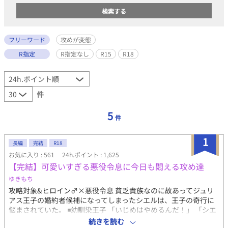
フリーワード
攻めが変態
R指定
R指定なし
R15
R18
件
5
件
1
長編
完結
R18
お気に入り : 561
24h.ポイント : 1,625
【完結】可愛いすぎる悪役令息に今日も悶える攻め達
ゆきもち
攻略対象&ヒロイン♂×悪役令息 貧乏貴族なのに故あってジュリ
アス王子の婚約者候補になってしまったシエルは、王子の奇行に
悩まされていた。 ◾️幼馴染王子 「いじめはやめるんだ！」 「シエ
ルは、嫉妬してこんな事したんだよな？」 ※設定のせいで最初は
続きを読む