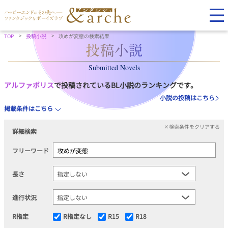
TOP
投稿小説
攻めが変態の検索結果
Submitted Novels
アルファポリス
で投稿されているBL小説のランキングです。
小説の投稿はこちら
掲載条件はこちら
×検索条件をクリアする
詳細検索
フリーワード
長さ
進行状況
R指定
R指定なし
R15
R18