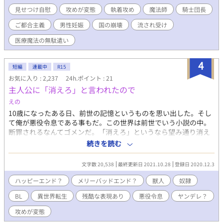
見せつけ自慰
攻めが変態
執着攻め
魔法師
騎士団長
ご都合主義
男性妊娠
国の崩壊
流され受け
医療魔法の無駄遣い
4
短編
連載中
R15
お気に入り : 2,237
24h.ポイント : 21
主人公に「消えろ」と言われたので
えの
10歳になったある日、前世の記憶というものを思い出した。そし
て俺が悪役令息である事もだ。この世界は前世でいう小説の中。
断罪されるなんてゴメンだ。「消えろ」というなら望み通り消え
てやる。そして出会った獣人は…。※地雷あります気をつけて!!
続きを読む
タグには入れておりません！何でも大丈夫!!バッチコーイ!!の方の
み閲覧お願いします。 他のサイトで掲載していました。
文字数 20,538
最終更新日 2021.10.28
登録日 2020.12.3
ハッピーエンド？
メリーバッドエンド？
獣人
奴隷
BL
異世界転生
残酷な表現あり
悪役令息
ヤンデレ？
攻めが変態