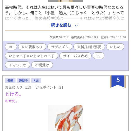
高校時代。それは人生において最も華々しい青春の時代なのだろ
う。 しかし、俺こと『小雀 透太（こじゃく とうた）』とって
は全く違った。 俺の高校生活は────それはそれは艱難辛苦に
満ちた３年間だった。 その元凶は、１人の男だった。 ようやく迎
続きを読む
えた卒業式。俺はその男に呼び出され………？ ※イジメの描写が
あるので注意。
文字数 94,717
最終更新日 2026.8.4
登録日 2025.10.30
BL
R18要素あり
サディズム
束縛/執着/溺愛
いじめ
いじめっ子×いじめられっ子
サイコパス攻め
69
イマラチオ
不憫受け
5
長編
連載中
R18
お気に入り : 119
24h.ポイント : 21
とける。
おかだ。