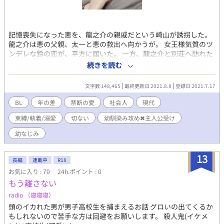
記憶喪失になった恵を、龍之介の親戚だという崎山が誘拐した。
龍之介は恵の父親、太一と恵の救出へ向かうが。 女王様気質のツ
ンデレな鈴の恋が、平方に届いた。 一方、龍之介と別荘へ訪れた
恵に、魔の手が迫る。 高校受験を控えたある日、母かおるが双子
続きを読む
を妊娠して早期入院する中、家事手伝いをする恵は、父太一の浮
気発覚に嫌悪し距離を置いてしまう。そこへ図書館で出逢った龍
文字数 148,465
最終更新日 2021.8.8
登録日 2021.7.17
之介に、禁断の恋心を抱く。 恵を取り巻く環境の中、龍之介との
仲を裂こうと元彼女が現われて？
BL
年の差
禁断の愛
社会人
現代
束縛/執着/溺愛
切ない
幼馴染み攻め✖︎主人公受け
幼なじみ
13
長編
連載中
R18
お気に入り : 70
24h.ポイント : 0
もう離さない
radio （寝寝寝）
頭のイカれた男が男子高校生を捕まえるお話 グロいの出てくるか
もしれないので苦手な方は回避をお願いします。 殺人鬼(イケメ