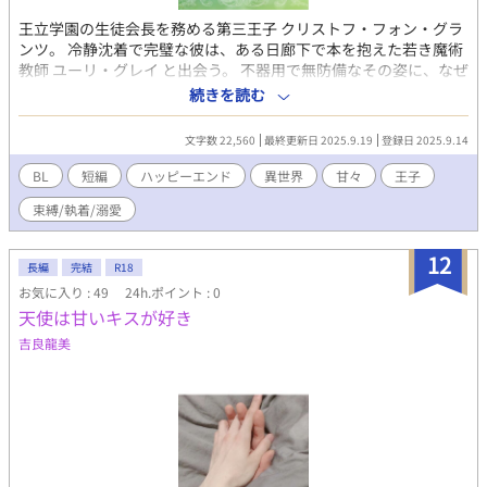
王立学園の生徒会長を務める第三王子 クリストフ・フォン・グラ
ンツ。 冷静沈着で完璧な彼は、ある日廊下で本を抱えた若き魔術
教師 ユーリ・グレイ と出会う。 不器用で無防備なその姿に、なぜ
か心が惹きつけられていく。 小さなきっかけから、クリストフは
続きを読む
頻繁にユーリを訪ねるようになり、二人きりの空間では“王子”で
はなく“ひとりの青年”としての顔を見せはじめる。 本に夢中で床
文字数 22,560
最終更新日 2025.9.19
登録日 2025.9.14
に座り込むユーリを抱き上げたり、眠り込んだ彼を仮眠室へ運ん
だり―― そんな出来事を重ねるうちに、クリストフの独占欲は強
BL
短編
ハッピーエンド
異世界
甘々
王子
くなっていく。 「先生、二人きりのときは名前で呼んでくださ
束縛/執着/溺愛
い」 「無自覚に近づくなら……閉じ込めてしまいたくなる」 強引
なのに優しく、ぎりぎりで線を守る。 そんなクリストフに、ユー
リの心も揺れ動いていく。
12
長編
完結
R18
お気に入り : 49
24h.ポイント : 0
天使は甘いキスが好き
吉良龍美