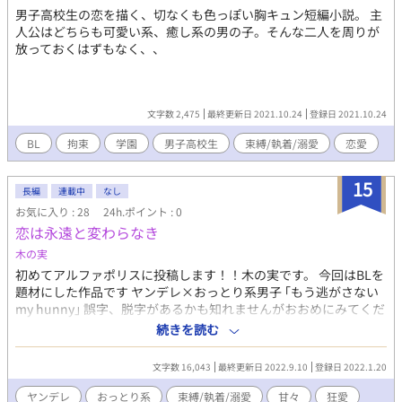
男子高校生の恋を描く、切なくも色っぽい胸キュン短編小説。 主
人公はどちらも可愛い系、癒し系の男の子。そんな二人を周りが
放っておくはずもなく、、
文字数 2,475
最終更新日 2021.10.24
登録日 2021.10.24
BL
拘束
学園
男子高校生
束縛/執着/溺愛
恋愛
15
長編
連載中
なし
お気に入り : 28
24h.ポイント : 0
恋は永遠と変わらなき
木の実
初めてアルファポリスに投稿します！！木の実です。 今回はBLを
題材にした作品です ヤンデレ×おっとり系男子 ｢もう逃がさない
my hunny｣ 誤字、脱字があるかも知れませんがおおめにみてくだ
さい！！ 誹謗、中傷は一切受け付けておりません。 しかしコメン
続きを読む
トはいつでもお待ちしております‼️
文字数 16,043
最終更新日 2022.9.10
登録日 2022.1.20
ヤンデレ
おっとり系
束縛/執着/溺愛
甘々
狂愛