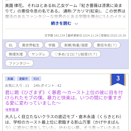
美園 律花。 それはとあるBL乙女ゲーム『紅き薔薇は漆黒に染ま
りて』の悪役令息の名である。 通称:アカソマ(紅染)。 この世界は
魔法のあるファンタジーな世界のとある学園を舞台に5人のイケメ
ンを主人公が攻略していくゲームだ。 その中で律花は単純に主人
続きを読む
公と攻略イケメンの"当て馬"として動くが主人公を虐めるような
悪いことをする訳では無い。ただ単に主人公と攻略イケメンの間
文字数 342,159
最終更新日 2024.11.24
登録日 2020.10.30
をもやもやさせる役だ。何故悪役令息と呼ばれるのかは彼がビッ
チ気質故だ。 なのにー。 ｢おい。手前ぇ、千秋を犯ったってのは
BL
異世界転生
学園
束縛/執着/溺愛
悪役令息(？)
マジか｣ ｢オレの千秋に手を出したの？ねぇ｣ な、なんで······!!
無理矢理
ヤンデレ
♡多め/エロ(？)/総受け(？)
✤✤✤✤✤ ✤✤✤✤✤ ✻ 暴力/残酷描写/エロ(？) 等有り がっつり性
描写初めての作品です(¨;) 拙い文章と乏しい想像力で妄想の限り
ファンタジー
に書いたので、読者の皆様には生暖かい目で見て頂けると有難い
ですm(*_ _)m その他付け予定タグ ※タグ付けきれないのでこち
3
らで紹介させて頂きます。 ・ヤンデレ(？)/メンヘラ(？)/サイコパ
長編
連載中
R18
ス(？) ・異世界転生/逆行転生 ・ハッピーエンド予定 11/17 〜 本
お気に入り : 11
24h.ポイント : 42
編ややシリアス入ります。 攻略対象達のヤンデレ注意です。 ※
君に跪《ひざまず》く暴君 〜カースト上位の彼に目を付
甘々溺愛イチャラブ生活＆学園イベント(ヤンデレ付き)はまだま
けられたモブの僕。暴力と快楽は、いつの間にか重すぎ
だ遠いです。暫く暗い話が続く予定です。 ※当作はハッピーエン
る愛に変わっていました〜
ドを予定しています。
浅葱藍夏
大人しく目立たないクラスの底辺モブ・倉木永遠（くらきとわ）
は、学校のカースト最上位に君臨する影山万里（かげやまばん
り）に密かに恋をしていた。 叶わない夢。そう思っていたある