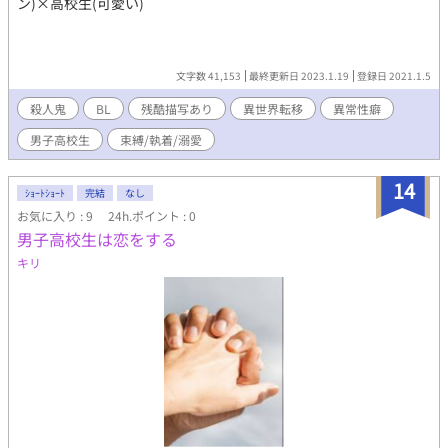
ン)×高校生(可愛い)
文字数 41,153
最終更新日 2023.1.19
登録日 2021.1.5
殺人鬼
BL
残酷描写あり
異世界転移
異常性癖
男子高校生
束縛/執着/溺愛
14
ｼｮｰﾄｼｮｰﾄ
完結
なし
お気に入り : 9
24h.ポイント : 0
男子高校生は恋をする
キリ