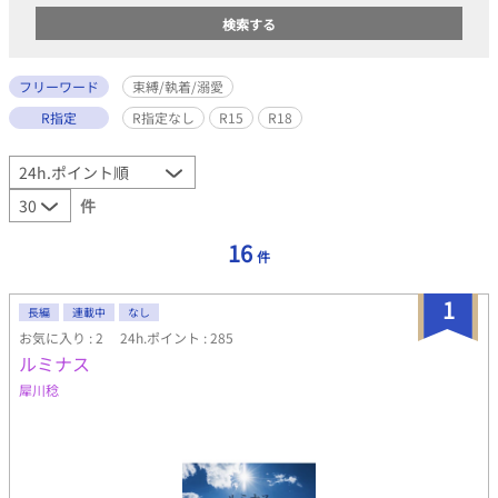
フリーワード
束縛/執着/溺愛
R指定
R指定なし
R15
R18
件
16
件
1
長編
連載中
なし
お気に入り : 2
24h.ポイント : 285
ルミナス
犀川稔