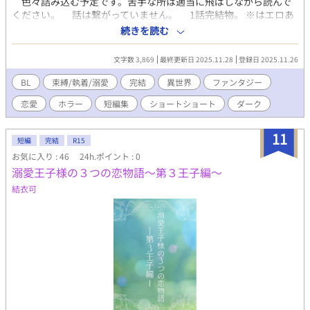
色々詰み込む予定です。苦手な所は適当に飛ばしながら読んで
ください。 話は繋がっていません。 1話完結物。 ※はエロあ
り。 ※第1話 ゾンビ系（ダーク系） 第2話 堕勇者系（ダーク
続きを読む
系） https://kisaragishion.fanbox.cc/ 如月紫苑のFanboxです。
是非無料登録をどうぞ。新作や書籍化情報の等の近況やリアルタ
文字数 3,869
最終更新日 2025.11.28
登録日 2025.11.26
イムでの作品についてよく呟いています。
BL
束縛/執着/溺愛
完結
異世界
ファンタジー
恋愛
ホラー
短編集
ショートショート
ダーク
11
短編
完結
R15
お気に入り : 46
24h.ポイント : 0
溺愛王子様の３つの恋物語～第３王子編～
結衣可