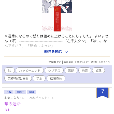
※遅筆になるので残りは纏めに上げることにしました。 すいませ
ん（汗） ---------------------------------- 「左千夫クン」 「はい、な
んですか？」 「結婚しよっか」
「………………………………………………はぁ？」 「我爱你 朱
続きを読む
華《ヂュファ》」 (裏)生徒会として政府からの任務をこなしてい
た愛輝凪生徒会のメンバー達。しかし、いつしか非道な任務が増
文字数 195
最終更新日 2023.6.22
登録日 2023.5.3
え反旗を翻す事に。 見事政府に勝利し、身の安全を保障する不可
侵契約を結び、能力増強装置の破壊にも成功。 しかし、千星那由
BL
ハッピーエンド
シリアス
異能
拘束
奴隷
多《せんぼし なゆた》の記憶が喪われてしまった。そして、神
束縛/執着/溺愛
学生
結腸責め
功左千夫《じんぐう さちお》にも異変が……？ 元マフィアの戦
闘奴隷だった過去を隠し財閥の養子として生活していた神功左千
夫《じんぐう さちお》と、昔奴隷市場で出会ったチャイニーズ
7
長編
連載中
R18
マフィアの香主 《シャン ジュゥ/跡取り》九鬼との馴れ初めのお
お気に入り : 69
24h.ポイント : 14
話。 能力が存在するロー・ファンタジーの世界観。 喫茶【シロ
華の運命
フクロウ】のオーナー九鬼とマスター神功左千夫《じんぐう さ
ちお》のサイドストーリー。 ※番外編ですがこの話だけでも読め
夜ト
ます。 ※時系列的には「あなたのタマシイいただきます！」の