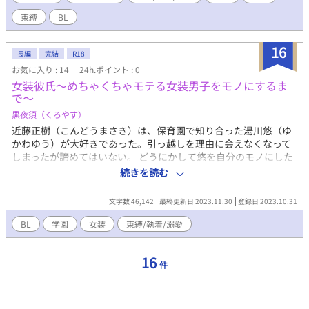
束縛
BL
16
長編
完結
R18
お気に入り : 14
24h.ポイント : 0
女装彼氏〜めちゃくちゃモテる女装男子をモノにするま
で〜
黒夜須（くろやす）
近藤正樹（こんどうまさき）は、保育園で知り合った湯川悠（ゆ
かわゆう）が大好きであった。引っ越しを理由に会えなくなって
しまったが諦めてはいない。 どうにかして悠を自分のモノにした
いと考えていたが悠は美しく人気者だ。だから正樹は何年もかけ
続きを読む
て準備をした。それはストーカーと言われても否定はできなかっ
たが誰にも気づかれず指摘されないため計画は順調に進んだ。し
文字数 46,142
最終更新日 2023.11.30
登録日 2023.10.31
かし、邪魔な男が現れて正樹はどうやって消そうか考えた。
BL
学園
女装
束縛/執着/溺愛
16
件