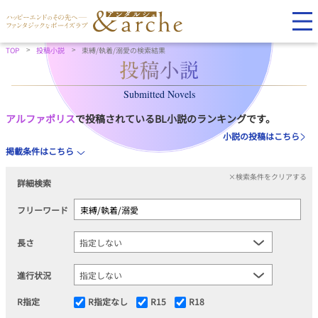
TOP
投稿小説
束縛/執着/溺愛の検索結果
Submitted Novels
アルファポリス
で投稿されているBL小説のランキングです。
小説の投稿はこちら
掲載条件はこちら
×検索条件をクリアする
詳細検索
フリーワード
長さ
進行状況
R指定
R指定なし
R15
R18