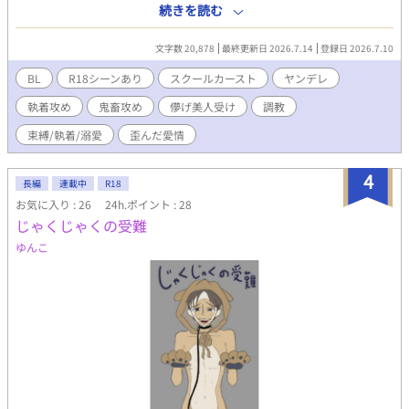
日、永遠はプール裏で万里の「ある秘密」を知ってしまう。 ──
続きを読む
完璧なはずの彼は、特定の相手（永遠）にしか『勃たない』身体
だった。 「お前、俺のこと好きなんだろ？ 抱かせろよ」 その日か
文字数 20,878
最終更新日 2026.7.14
登録日 2026.7.10
ら始まった、プール裏での強引で理不尽な肉体関係。拒絶すれば
容赦なく振るわれる暴力と、無理矢理教え込まれる快楽に、永遠
BL
R18シーンあり
スクールカースト
ヤンデレ
の恋心は恐怖へと塗り替えられ、すり減っていく。 だが、永遠が
執着攻め
鬼畜攻め
儚げ美人受け
調教
心を閉ざし、完全に彼を拒絶した瞬間──暴君だったはずの万里
は、クラスメイトの前で泣きながら床に膝を突いた。 「お前がい
束縛/執着/溺愛
歪んだ愛情
ないとダメなんだ。お願い、側にいてくれ」 カースト最上位の暴
君×儚げモブ美人。 暴力と快楽に支配されていた関係は、いつし
4
か狂気的なほどに重すぎる純愛へと変わっていく──。 （※第1
長編
連載中
R18
部・完結済み！執着ヤンデレ×男前モブのハッピーエンドBL）
お気に入り : 26
24h.ポイント : 28
じゃくじゃくの受難
ゆんこ