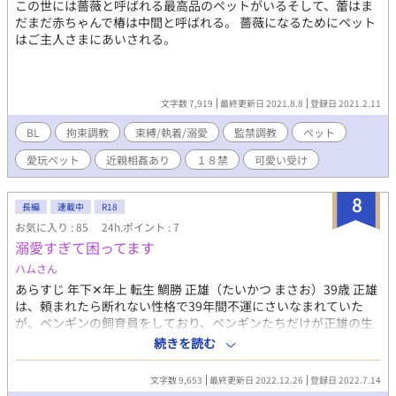
この世には薔薇と呼ばれる最高品のペットがいるそして、蕾はま
【過去編】さようなら那由多、そして(裏)生徒会 のあとのお話
だまだ赤ちゃんで椿は中間と呼ばれる。 薔薇になるためにペット
https://www.alphapolis.co.jp/novel/26142536/832586468/episo
はご主人さまにあいされる。
※九鬼、左千夫二人とも高校生時代のお話から今に繋がります。
※左千夫は既に後天的ふたなりになってますが今回のお話では普
通の男です。 ※『あなたのタマシイいただきます』がメインスト
ーリーになります ※R18G・暴力のお話を含みます 結腸責め、暴
文字数 7,919
最終更新日 2021.8.8
登録日 2021.2.11
力、無理矢理、イチャラブ、拘束、連続絶頂、攻めが治癒能力、
受けが不死身、能力セックス等々
BL
拘束調教
束縛/執着/溺愛
監禁調教
ペット
愛玩ペット
近親相姦あり
１８禁
可愛い受け
8
長編
連載中
R18
お気に入り : 85
24h.ポイント : 7
溺愛すぎて困ってます
ハムさん
あらすじ 年下‪✕‬年上 転生 鯛勝 正雄（たいかつ まさお）39歳 正雄
は、頼まれたら断れない性格で39年間不運にさいなまれていた
が、ペンギンの飼育員をしており、ペンギンたちだけが正雄の生
きがいだった。 ある日後輩に仕事を頼まれ朝帰りをしたのが運の
続きを読む
尽きだったようで正雄は、その日事故にあって死んでしまった。
意識が薄れていく中､誰かがなにか光ったものを持って自分に押し
文字数 9,653
最終更新日 2022.12.26
登録日 2022.7.14
付けてくると、視界全体が光に包まれ意識を失った……