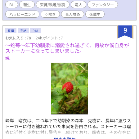
BL
転生
束縛/執着/溺愛
竜人
ファンタジー
ハッピーエンド
♡喘ぎ
竜人攻め
休載中
9
長編
完結
R18
お気に入り : 78
24h.ポイント : 7
〜蛇苺〜年下幼馴染に溺愛され過ぎて、何故か僕自身が
ストーカーになってしまいました。
鱗。
峰岸 瑠衣は、二つ年下で幼馴染の森本 克樹に、長年に渡りス
トーカーに付き纏われていた事実を告白される。ストーカーは瑠
衣に近付く克樹に対し警告をし続けており、瑠衣は、その存在に
気が付かなかった自分を激しく責めた。 克樹の苦悩を晴らす方法