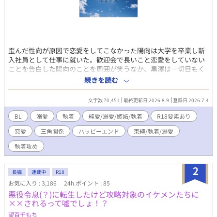
歪んだ性向が原因で恋愛をしてこなかった陽向は大学を卒業し新
入社員として仕事に就いた。歓迎会で長いこと恋愛をしていない
ことを告白した陽向のことを周囲が笑うなか、黒澤は一切目もく
れず他の人と会話をしていた。 ある日偶然にもバーで遭遇した陽
続きを読む
向と黒澤がカウンターで話をしていると陽向の知り合いだと言う
その知人から黒澤は陽向の秘密を聞かされる。そのことがきっか
文字数 70,451
最終更新日 2026.8.9
登録日 2026.7.4
けとなり二人の関係は徐々に変わっていき・・・。 ------------------
------------------------------------- このお話は一部r18要素を含みま
BL
溺愛
執着
純愛/溺愛/嫉妬/執着
R18要素あり
す。 ご注意ください。
恋愛
三角関係
ハッピーエンド
束縛/執着/溺愛
執着攻め
2
長編
連載中
R18
お気に入り : 3,186
24h.ポイント : 85
悪役令息(？)に転生したけど攻略対象のイケメンたちに
××されるって嘘でしょ！？
望百千もち