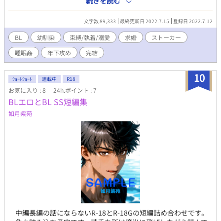
続きを読む
は無いかと、大学に入って初めて出来た親友である遠野 郁真に
相談する瑠衣だったが、その行為が、自分のコミュニティ内に瑠
文字数 89,333
最終更新日 2022.7.15
登録日 2022.7.12
衣の人間関係全てを閉じ込めて置きたかった克樹の逆鱗に触れ
る。 そんな瑠衣に対し、克樹は、自身に付き纏い続けてきたスト
BL
幼馴染
束縛/執着/溺愛
求婚
ストーカー
ーカーの正体が、瑠衣自身である事実を突きつける。 そして、無
睡眠姦
年下攻め
完結
意識化で克樹の家を訪れては、『峰岸 瑠衣を解放せよ』という
警告文を郵便受けに投函していく瑠衣を、記憶が無い事を利用し
て毎晩激しく犯し続けていた事実を、克樹は、監視カメラで撮影
10
ｼｮｰﾄｼｮｰﾄ
連載中
R18
し続けてきた動画を通して、瑠衣に突きつけるのであった。 年下
お気に入り : 8
24h.ポイント : 7
幼馴染の、深過ぎる執着愛。人間関係の全てを把握し、管理し、
BLエロとBL SS短編集
愛する者に近付く全ての存在に鋭い目と牙を向ける幼馴染と、主
人公の愛の行方は？ ❇︎睡眠姦、ストーカー表現有りの為、苦手な
如月紫苑
方は御遠慮下さい。 ❇︎加筆修正し、再アップした物になります。
ご理解の程よろしくお願いします。
中編長編の話にならないR-18とR-18Gの短編詰め合わせです。