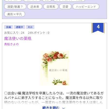
で入った方が良いような気がしたけれど、先に進みます。 *****
動で研究所に送られていることを知っている紡は慌てた。 ｢は…
＊神の宿り木～旅の途中～ジン～の、十数年後の話です。(～ル
溺愛/執着？
近未来
日常系
恋愛
ハッピーエンド
ははは、どこで覚えてきたのかなー？この馬鹿犬は｣ ｢夜な夜な紡
ーク～へ、たどり着くまでの過去の話しです)(～ジン～は完結し
が見てるドラマで覚えた｣ ｢は？｣ 休眠中でもAIアンドロイドは学
美形×平凡
てます) こちらも読んで見てください。
習している。 気がついた時には手遅れだった。 愛を学習したAIア
ンドロイドと平凡な一般人が織り成すラブコメはいかがでしょう
4
か？ 気まぐれ更新の短編集となってます。
長編
連載中
R18
お気に入り : 24
24h.ポイント : 0
魔法使いの薬瓶
貴船きよの
○出会い編 魔法学校を卒業したルウは、一流の魔法使いであるガ
ルバナムに弟子入りすることになった。魔法薬を作る以外に取り
柄のないルウだったが、一風変わった魔法薬作りを本人は楽しん
でいる。ある日、ガルバナムの家にある開かずの間を開けたこと
続きを読む