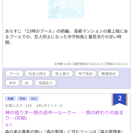
あらすじ 『23時のプール』の続編。 高級マンションの最上階にあ
るプールでの、恋人同士になった市守和哉と蓮見涼介の甘い時
間。
文字数 6,080
最終更新日 2023.8.13
登録日 2023.8.1
プール
社会人同士
年上受け
年下攻め
敬語攻め
水中
BL
淫語あり
2
長編
完結
R18
お気に入り : 119
24h.ポイント : 0
神の宿り木～旅の途中～ルーク～ …旅の終わりの始ま
り…⦅完結⦆
ゆう
森の奥の魔素の強い『森の聖域』に住むリーンは『森の管理者』