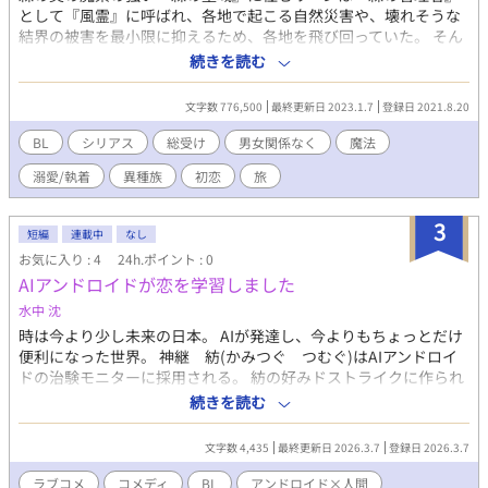
として『風霊』に呼ばれ、各地で起こる自然災害や、壊れそうな
結界の被害を最小限に抑えるため、各地を飛び回っていた。 そん
なリーンが出会ったのは、魔力を持っている事を隠されて、魔法
続きを読む
を使う事の出来ない剣士で…。 リーンに掛けられた幾つもの魔法
が動き出し、発動し始める…。 長い時間の中で出会った、獣人
文字数 776,500
最終更新日 2023.1.7
登録日 2021.8.20
族、水人族、魔女、人族と再開しながら、旅の終わりに向か
う…。 長い時間を生きるリーンの最初で最後の恋物語。 ⚫水中都
BL
シリアス
総受け
男女関係なく
魔法
市～フールシアの溺愛～ リーンの過去編です。 馬車の中で語
溺愛/執着
異種族
初恋
旅
った、『水中都市へ行って、帰って来た話』です。 ルーク達に
は、フールシアとのアレコレは、流石に省いて話してます。 ⚫魔
女の森～対価～ リーンの過去編です。 かつて一緒に行動を共
3
短編
連載中
なし
にして暮らした、獣人のユキに掛けた魔法が消えた。 彼女にあげ
お気に入り : 4
24h.ポイント : 0
た、その耳飾りを探して『魔女の森』へ、迷いこむ。その日は
AIアンドロイドが恋を学習しました
『魔女の宴』で…。 魔女達から逃げきれず、捕まってしまう
が…。 ~旅の途中~ジン~の少し前の話です。 (ジンと、出会った後
水中 沈
の話) ⚫神の宿り木～再生～に入ったのに、アリミネ火山～追憶の
時は今より少し未来の日本。 AIが発達し、今よりもちょっとだけ
キース～が意外と長くなってしまった。 でも、これがあったから
便利になった世界。 神継 紡(かみつぐ つむぐ)はAIアンドロイ
のキラですからね…。 ⚫森の聖域 リーンが眠って目覚める場所の
ドの治験モニターに採用される。 紡の好みドストライクに作られ
話です。 待ってるルークは…あの子達に囲まれて、気が紛れてい
たAIアンドロイドが届けられたその日から、紡の暮らしは2人にな
続きを読む
るのかも…。 ⚫名前を呼んで…。(番外編) ヒナキとユグの話が書
った。 箸の持ち方すら知らないAIアンドロイド、優(すぐる)に
きたくなってしまったので、番外編です。 異種族、長寿の二人に
色々なことを教える紡。 友人として接してきたつもりだった…。
は、これからも時間が有るから、ゆっくりとね…。 ⚫希少種 ぐる
文字数 4,435
最終更新日 2026.3.7
登録日 2026.3.7
しかし、優はある日とんでもないことを言い出したのだ。 『愛し
っと一周回って来ました。 本当はココに～ジン～の話が、番外編
てる…』 教えたことのない言葉で迫ってくる優。 治験データが自
ラブコメ
コメディ
BL
アンドロイド×人間