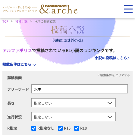
TOP
投稿小説
水中の検索結果
Submitted Novels
アルファポリス
で投稿されているBL小説のランキングです。
小説の投稿はこちら
掲載条件はこちら
×検索条件をクリアする
詳細検索
フリーワード
長さ
進行状況
R指定
R指定なし
R15
R18