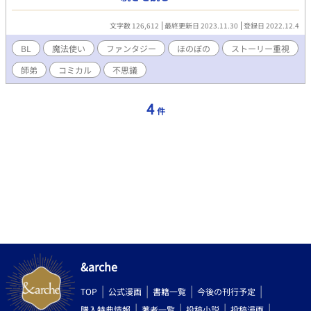
から、ガルバナムはルウに一目置くようになる。無愛想なガルバ
ナムと無邪気なルウは、相手にあって自分にないものに気づきな
文字数 126,612
最終更新日 2023.11.30
登録日 2022.12.4
がら、互いを意識していく。 ○水中花壇編 森が初夏を迎えたある
日、ルウは水中花壇に興味をもつ。そこは、植物採取は禁じられ
BL
魔法使い
ファンタジー
ほのぼの
ストーリー重視
ていたが、花の色の採取は可能だった。色の採取のため、ルウは
師弟
コミカル
不思議
ガルバナムから水玉をつくる魔法を教わる。初めは上手くいかな
いルウだったが、魔法を習得したとき、ガルバナムの魔法の秘密
に気づく。 ○杪夏の風編 ガルバナムの家に、ガルバナムの友人フ
4
件
ェンネルが訪ねてくる。ルウは、フェンネルからガルバナムの話
を聞いたことを機に、ガルバナムとの恋人関係に自信を失ってし
まう。その後、友人や森の仲間と過ごす時間を得るが、ルウの気
分はなかなか晴れない。そして、一人で解放の木に向かったルウ
は、自分の心と向き合い、自分だけの答えを導き出す。 ○ビンド
の収穫祭編 魔法薬作りでスランプに陥ったルウは、ガルバナムの
提案でビンドへの帰省を決める。帰省にはビンドに思い出がある
ガルバナムも加わり、ルウは家族と共に収穫祭へ。幼いきょうだ
いや祖母と賑やかに過ごすものの、そこにルウ達の両親はいな
い。ガルバナムはルウの小さいきょうだいとも仲良くなるが、ル
ウはそれを嬉しく感じながらも、複雑な思いが芽生えるのだっ
た。
&arche
TOP
公式漫画
書籍一覧
今後の刊行予定
購入特典情報
著者一覧
投稿小説
投稿漫画