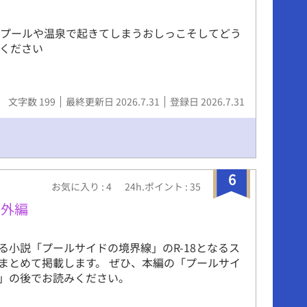
ンズに捉えられる中、精液の脈動が次々と爆発。
に変わる瞬間――ノンケの好奇心が、男たちの肉
。プールや温泉で起きてしまうおしっこそしてどう
いく。 男子体操部シリーズ第4弾。汗と精液の
ください
昼の開放感で爆発する。あなたも、この公開演技
せんか。 （過激な描写を含むため、18歳以上の読
 【「男子体操部シリーズ」の第４作です。「深夜
「熱いマッサージ」「羞恥のシャッター」もぜ
文字数 199
最終更新日 2026.7.31
登録日 2026.7.31
6
お気に入り : 4
24h.ポイント : 35
番外編
る小説「プールサイドの境界線」のR-18となるス
まとめて掲載します。 ぜひ、本編の「プールサイ
」の後でお読みください。