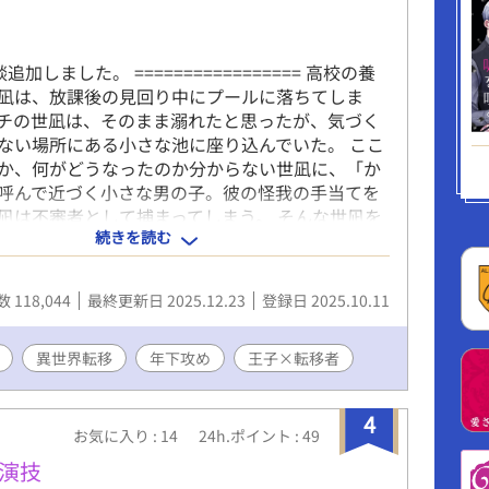
談追加しました。 ================= 高校の養
凪は、放課後の見回り中にプールに落ちてしま
チの世凪は、そのまま溺れたと思ったが、気づく
ない場所にある小さな池に座り込んでいた。 ここ
か、何がどうなったのか分からない世凪に、「か
呼んで近づく小さな男の子。彼の怪我の手当てを
凪は不審者として捕まってしまう。 そんな世凪を
続きを読む
たのは、「氷の王子」と呼ばれるこの国の第二王
ル。 冷淡で表情も変わらない人だと周りに言われ
に対するアドウェルは、穏やかで優しくて、理想
 118,044
最終更新日 2025.12.23
登録日 2025.10.11
ドキドキしてしまう世凪。でも王子は世凪に母親
るようで…… 優しい年下王子様×異世界転移して
養護教諭の互いを知って認めていくあたたかな恋
異世界転移
年下攻め
王子×転移者
4
お気に入り : 14
24h.ポイント : 49
開演技