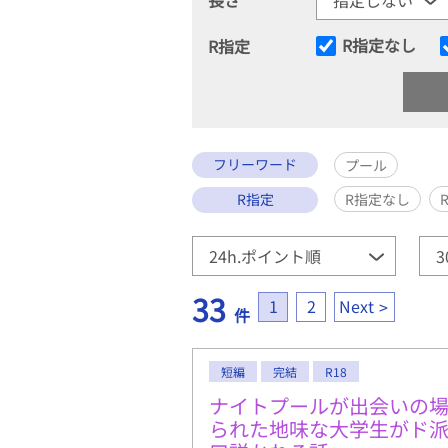
R指定なし
R指定
フリーワード
プール
R指定
R指定なし
33
1
2
Next
件
短編
完結
R18
ナイトプールが出会いの
られた地味な大学生がド