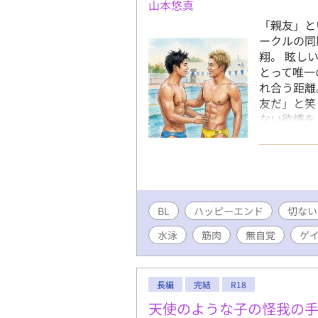
山本悠真
「親友」と
ークルの同
翔。 眩し
とって唯一
れ合う距離
友だ」と笑
ない欲情を
えて、 今
――あの日
しまうまで
の地獄に溺
クルと「競
BL
ハッピーエンド
界線に苦し
切ない
水泳
筋肉
無自覚
ゲ
長編
完結
R18
天使のような子の怪我の