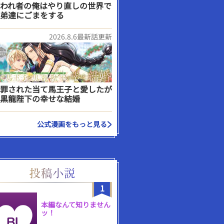
われ者の俺はやり直しの世界で
弟達にごまをする
2026.8.6最新話更新
罪された当て馬王子と愛したが
黒龍陛下の幸せな結婚
公式漫画をもっと見る
1
本編なんて知りません
ッ！