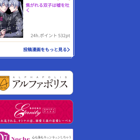
焦がれる双子は嘘を吐
く
24h.ポイント 532pt
投稿漫画をもっと見る