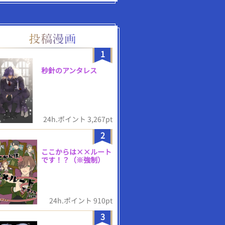
1
秒針のアンタレス
24h.ポイント 3,267pt
2
ここからは××ルート
です！？（※強制）
24h.ポイント 910pt
3