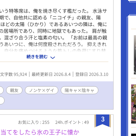
いう特等席は、俺を焼き尽くす檻だった。 水泳サ
期で、自他共に認める「ニコイチ」の親友、陽
いほどの太陽（ひかり）であるあいつの隣は、俺に
の居場所であり、同時に地獄でもあった。 肩が触
。混ざり合う汗と塩素の匂い。 「お前は最高の親
うあいつに、俺は何度殺されただろう。 抑えきれ
、自分を痛めつけるような筋トレの負荷にすり替
続きを読む
日も俺は「最高の親友」という仮面を被り続ける。
、あのシャワー室で、あいつの「秘密」を暴いて
は。 触れてもいいのに、愛せない。 親友という名
文字数 95,924
最終更新日 2026.8.4
登録日 2026.3.10
れる、俺の壊れるほど一途な恋の記録。 水泳サー
パン」バイトを舞台に、「親友」と「恋愛」の境
む、切なくて熱い青春BLです。
親友
ノンケ×ゲイ
陽キャ×陰キャ
イ
3
お気に入り : 255
24h.ポイント : 49
手当てをしたら氷の王子に懐か