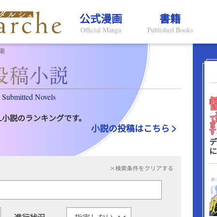
公式漫画
書籍
Official Manga
Published Books
果
Submitted Novels
L小説のランキングです。
小説の投稿はこちら
デ
に
×検索条件をクリアする
進行状況