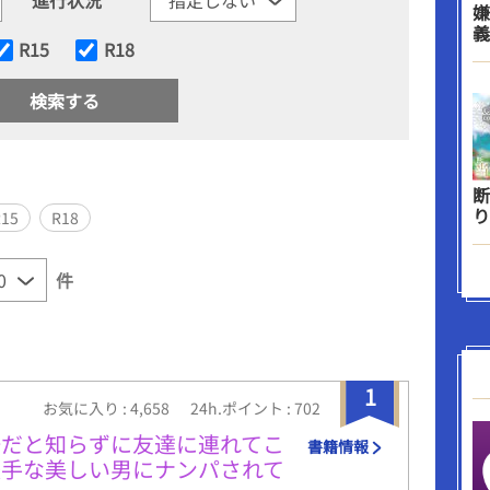
嫌
義
R15
R18
断
り
R15
R18
件
1
お気に入り : 4,658
24h.ポイント : 702
場だと知らずに友達に連れてこ
書籍情報
派手な美しい男にナンパされて