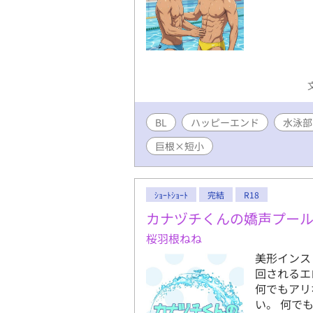
BL
ハッピーエンド
水泳部
巨根×短小
ｼｮｰﾄｼｮｰﾄ
完結
R18
カナヅチくんの嬌声プー
桜羽根ねね
美形インス
回されるエ
何でもアリ
い。 何で