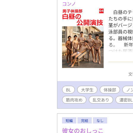
コンノ
白昼のテラ
たちの手に
茎がバージ
泳部員の視
る。器械体
る。 新年
つけた居酒
輩・坂口が
いた。太い
迫るスリル
文
を口に含み
中、互いの
BL
大学生
体操部
然の入室に
ノ
習後。引退
筋肉攻め
乱交あり
濃密BL
脇のテラス
ぞり、片岡
バージンア
短編
完結
なし
つん這いの
尻肉がまた
彼女のおしっこ