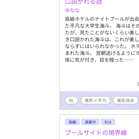
口説かれる話
ゆなな
高級ホテルのナイトプールが出
た平凡な大学生海斗。 海斗はそ
たが、見たことがないくらい美し
き口説かれた海斗は、これが美
ならずにはいられなかった。 ホ
まれた海斗。 翌朝逃げるように
体に気が付き、目を瞠った……
BL
美形×平凡
美形攻め
長編
連載中
R18
プールサイドの境界線