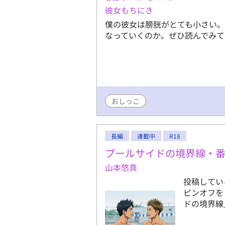
スマホのレ
彼女もちにき
恥辱が快楽
僕の彼女は膀胱がとても小さい
体に溺れて
なっていくのか。ぜひ読んでみて
熱気が、白
を鑑賞しま
者に限定）
の団体戦」
ひ！】
おしっこ
長編
連載中
R18
プールサイドの境界線・
山本悠真
投稿してい
ピンオフを
ドの境界線