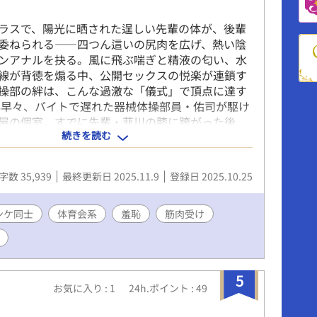
スで、陽光に晒された逞しい先輩の体が、後輩
委ねられる――四つん這いの尻肉を広げ、熱い陰
ンアナルを抉る。風に飛ぶ喘ぎと精液の匂い、水
線が背徳を煽る中、公開セックスの悦楽が連鎖す
操部の絆は、こんな過激な「儀式」で頂点に達す
早々、バイトで遅れた器械体操部員・佑司が駆け
屋の個室。すでに先輩・韮川の膝に跨がった後
続きを読む
、テーブルの下で密やかな膝上ファックに喘いで
陰茎がアナルのぬめりを掻き回し、店員の足音が
。佑司は目隠し役を強いられながら、坂口の陰茎
字数 35,939
最終更新日 2025.11.9
登録日 2025.10.25
、熱い精液を飲み干す。スマホが全てを記録する
手が股間に伸び、自慰の輪が広がる――店員の突
、全員の体が凍りつく。 ３月、卒業を控えた練
ンケ同士
体育会系
羞恥
筋肉受け
する韮川と松谷を送る「特別な儀式」が、体育館
で始まる。坂口の豆だらけの手が韮川の腹筋をな
の掌が陰嚢を揉む。松谷のローション指が韮川の
ナルをほぐし、佑司のピンク陰茎が熱く沈む。四
5
お気に入り : 1
24h.ポイント : 49
韮川が喘ぐ姿を、高瀬の巨根が口に塞ぎ、坂口の
がる。屋内プールから覗く見知らぬ視線、複数の