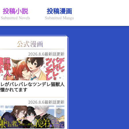
投稿小説
投稿漫画
Submitted Novels
Submitted Manga
2026.8.6最新話更新
レがバレバレなツンデレ猫獣人
懐かれてます
2026.8.6最新話更新