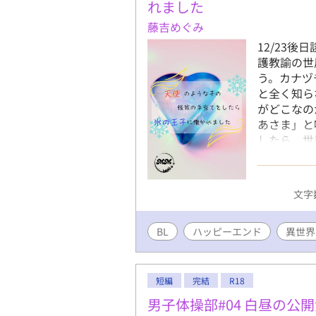
れました
藤吉めぐみ
12/23後日
護教諭の世
う。カナヅ
と全く知ら
がどこなの
あさま」と
したら、世
助けてくれ
子アドウェ
たが、世凪
文字数
の王子様で
を重ねてい
BL
ハッピーエンド
きた前向き
異世界
の話です。
短編
完結
R18
男子体操部#04 白昼の公