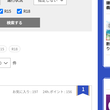
嫌
義
R15
R18
断
り
R15
R18
件
1
お気に入り : 197
24h.ポイント : 156
愛