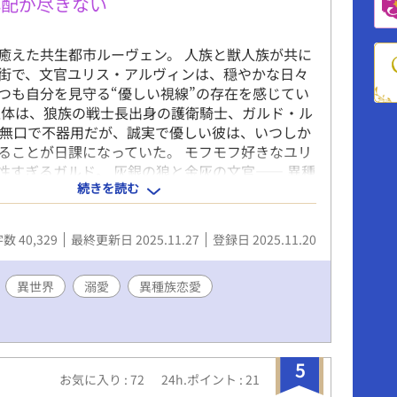
心配が尽きない
癒えた共生都市ルーヴェン。 人族と獣人族が共に
街で、文官ユリス・アルヴィンは、穏やかな日々
つも自分を見守る“優しい視線”の存在を感じてい
正体は、狼族の戦士長出身の護衛騎士、ガルド・ル
 無口で不器用だが、誠実で優しい彼は、いつしか
ることが日課になっていた。 モフモフ好きなユリ
性すぎるガルド。 灰銀の狼と金灰の文官―― 異種
続きを読む
関係がルーヴェンの風のようにやさしく、日々の
つ変わっていく。
数 40,329
最終更新日 2025.11.27
登録日 2025.11.20
異世界
溺愛
異種族恋愛
5
お気に入り : 72
24h.ポイント : 21