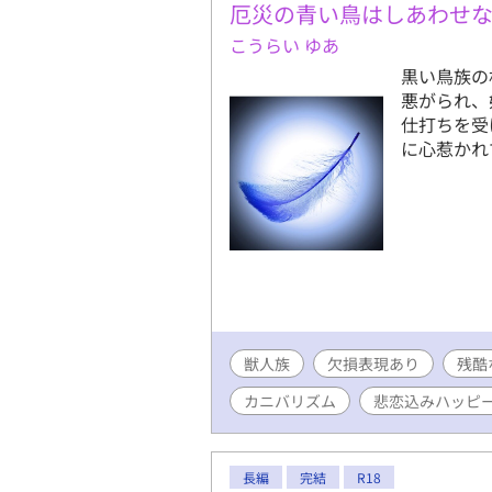
厄災の青い鳥はしあわせ
こうらい ゆあ
黒い鳥族の
悪がられ、
仕打ちを受
に心惹かれ
獣人族
欠損表現あり
残酷
カニバリズム
悲恋込みハッピ
長編
完結
R18