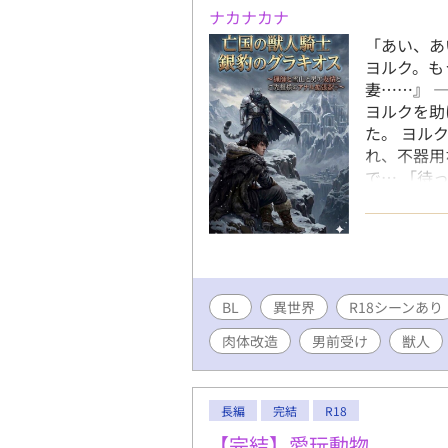
は脇役でい
ナカナカナ
同時に、不
「あい、あ
したオーク
ヨルク。も
ばれていた
妻……』 
の、 不器
ヨルクを助
必ず手を探
た。 ヨル
し、その伴
れ、不器用
が暮らして
で… 「待
さな屋敷。
り……」 
のある家だ
マタタビ！
れは悲嘆と
水晶玉！ヒ
在の生活 
人を何とか
役職に就い
人間社会と
理 帳簿の
BL
異世界
R18シーンあり
し、覚悟を
事、墓参り
ブツを受け
までは。
肉体改造
男前受け
獣人
地獄だった
の本格ファ
※この作品
長編
完結
R18
物挿入」「
「暴力的な
【完結】愛玩動物