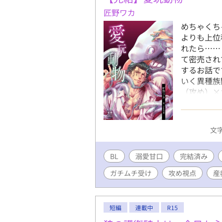
村社会」「
匠野ワカ
（でもハッピ
めちゃくち
模。全話予
よりも上位
ただけます。
れたら……
て密売され
するお話で
いく異種族
（攻め）×
卵あり。 
すめれば読
厳ついヤク
文字
いが止まら
ン純愛ラブ
BL
溺愛甘口
完結済み
ど過激な流
ン。ムーン
ガチムチ受け
攻め視点
産
編は約8万
して投稿し
短編
連載中
R15