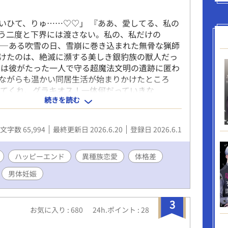
い」と思っている節があり、それが彼の誠実さと
器用さでもあった。 ⸻ ■ 過去と喪失 ――愛
いひて、りゅ……♡♡」 『ああ、愛してる、私の
 ガスパールはかつて、平民出身のオーク男性と結
う二度と下界には渡さない。私の、私だけの
。 家柄も立場も違う相手だったが、 彼はその伴侶
――ある吹雪の日、雪崩に巻き込まれた無骨な猟師
用な優しさ 朝食を焦がしてしまうところ 眠る前に
けたのは、絶滅に瀕する美しき銀豹族の獣人だっ
してくる癖 を、何よりも大切にしていた。 しか
クは彼がたった一人で守る超魔法文明の遺跡に匿わ
侶はすでにこの世を去っている。 現在ガスパール
ながらも温かい同居生活が始まりかけたところ
いるのは、 貴族街から少し離れた、二階建ての小
ってくれ、グラキオス！一体何だっていきな
 華美ではないが、掃除が行き届き、静かな温もり
続きを読む
『ハァッ、これは……マタタビの粉だ』 降りかかる
。 彼は今も毎日のように墓参りを欠かさない。 そ
服の中で溢れるイヌハッカ！なぜか転ばしてくる
いうより、対話に近い行為だった。 ⸻ ■ 現
ト族の雄を孕ませるための古代文献！ 興奮する友
ガスパールは現在、 街の流通を取り仕切る代表的な
文字数 65,994
最終更新日 2026.6.20
登録日 2026.6.1
なだめて村へ帰るも、村人からの裏切りに遭い、
ている。 多忙な職務の合間にも、 洗濯、掃除、料
決別して遺跡へ戻ることを決意したヨルク。 しか
整理 屋敷の修繕 をすべて自分でこなす。 仕事、家
決めて戻った彼を待っていたのは、規格外のデカ
ハッピーエンド
異種族恋愛
体格差
。 規則正しく、静かな日々。 ――あなたが現れる
入れるための、夜毎の過酷すぎる肉体拡張の快楽
男体妊娠
！ 執着系もふもふユキヒョウ獣人×男気猟師 白銀
ンタジー「風」泡吹き潮吹き異種族溺愛開発BL！
には、「人外姦」「肉体改造」「肛門拡張」「異
3
お気に入り : 680
24h.ポイント : 28
男体妊娠・出産」「♡喘ぎ」「連続絶頂潮吹き」
戦闘」「魔物の流血・内臓解体・皮剥ぎ」「胸糞