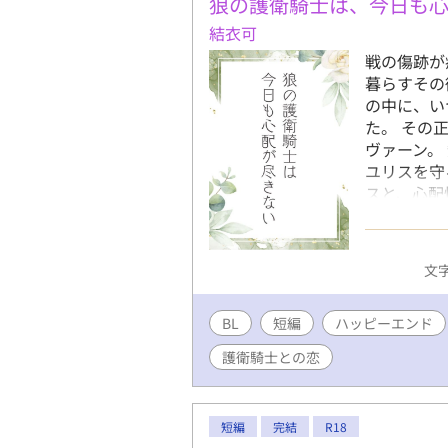
狼の護衛騎士は、今日も
結衣可
戦の傷跡が
暮らすその
の中に、い
た。 その
ヴァーン。
ユリスを守
スと、心配
族の二人の
中で少しず
文字
BL
短編
ハッピーエンド
護衛騎士との恋
短編
完結
R18