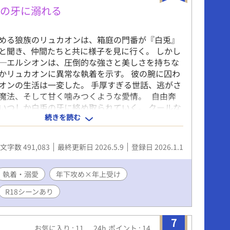
兎の牙に溺れる
める狼族のリュカオンは、箱庭の門番が『白兎』
と聞き、仲間たちと共に様子を見に行く。 しかし
─エルシオンは、圧倒的な強さと美しさを持ちな
かリュカオンに異常な執着を示す。 彼の腕に囚わ
オンの生活は一変した。 手厚すぎる世話、逃がさ
魔法、そして甘く噛みつくような愛情。 自由奔
いつしか白兎の牙に絡め取られていく。 クールな
続きを読む
め × 勝ち気でやんちゃな年上受け。 執着と溺愛
、獣人ファンタジーBL。
文字数 491,083
最終更新日 2026.5.9
登録日 2026.1.1
執着・溺愛
年下攻め×年上受け
R18シーンあり
7
お気に入り : 11
24h.ポイント : 14