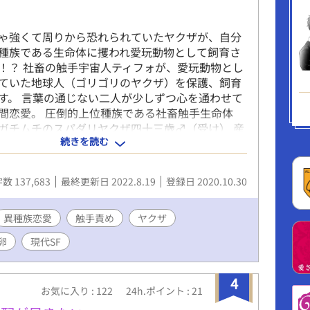
母の不倫疑惑」「偽装自殺」ほかが含まれます。
ーエンドです） ★全21話・約65,000字の中編規
ゃ強くて周りから恐れられていたヤクザが、自分
約投稿済みにつき、最後まで安心してお楽しみい
種族である生命体に攫われ愛玩動物として飼育さ
4話目以降は1日1話19:10更新。
！？ 社畜の触手宇宙人ティフォが、愛玩動物とし
ていた地球人（ゴリゴリのヤクザ）を保護、飼育
す。 言葉の通じない二人が少しずつ心を通わせて
間恋愛。 圧倒的上位種族である社畜触手生命体
ガチムチのスパダリヤクザ四十三歳♂（受け） 産
続きを読む
このように情報が渋滞している二人ですが、読みす
みすすめるほど、見た目が化け物の触手宇宙人も
ザも可愛く思えてくるから、あら不思議。かわい
数 137,683
最終更新日 2022.8.19
登録日 2020.10.30
ない！ ときに切なく、ときにイチャコラな胸キュ
ストーリー。でも、ちゃんとえっち。 ヤクザだけ
血表現なし。現代SF（少し不思議）。溺愛ハピエ
異種族恋愛
触手責め
ヤクザ
ライトノベルズで本編完結済みの転載です。（本
卵
現代SF
文字） アンソロジーに寄稿していた番外編を加筆
ました。
4
お気に入り : 122
24h.ポイント : 21