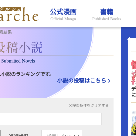
公式漫画
書籍
Official Manga
Published Books
索結果
Submitted Novels
L小説のランキングです。
小説の投稿はこちら
デ
に
×検索条件をクリアする
進行状況