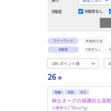
R指定なし
R指定
フリーワード
異種族恋愛
R指定
R指定なし
26
件
短編
完結
R15
紳士オークの保護的な溺
小麦粉七㌘(flour7g)