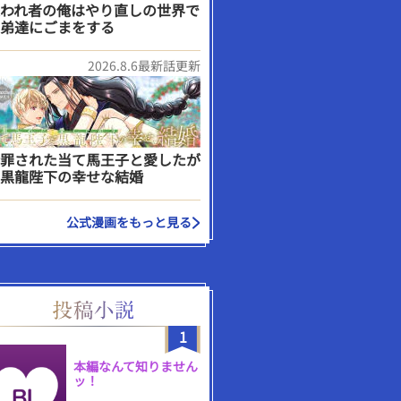
われ者の俺はやり直しの世界で
弟達にごまをする
2026.8.6最新話更新
罪された当て馬王子と愛したが
黒龍陛下の幸せな結婚
公式漫画をもっと見る
1
本編なんて知りません
ッ！