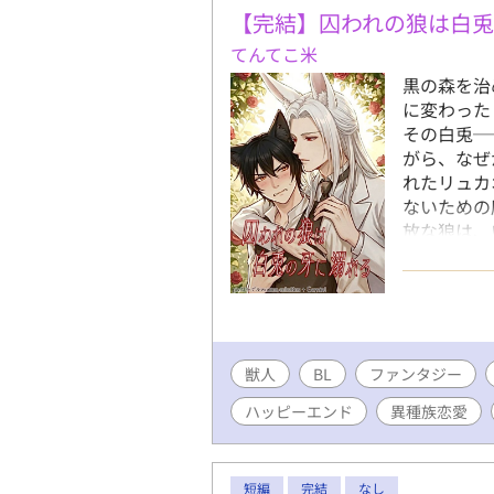
【完結】囚われの狼は白
てんてこ米
黒の森を治
に変わった
その白兎─
がら、なぜ
れたリュカ
ないための
放な狼は、
年下美人攻
が交錯する
獣人
BL
ファンタジー
ハッピーエンド
異種族恋愛
短編
完結
なし