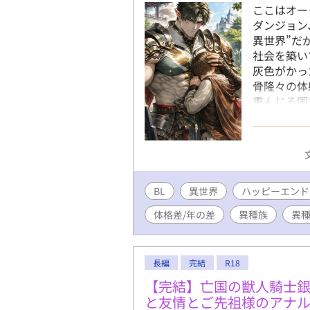
ここはオー
ダンジョン
異世界”だ
社会を築い
灰色がかっ
骨隆々の体
重んじる国
しい。 し
中で「時折
れてきた。
は、この国
薄く灰を帯
BL
異世界
ハッピーエンド
か神話的な
われずとも
体格差/年の差
異種族
異
け継がれて
声だが、語
裕がにじむ
長編
完結
R18
く、観察力
に厚い •
【完結】亡国の獣人騎士
自分が誰か
と友情とご先祖様のアナ