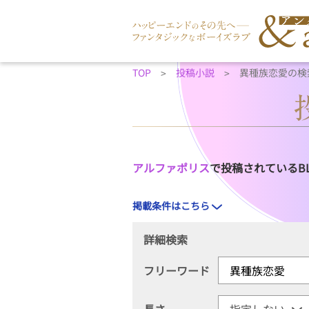
TOP
投稿小説
異種族恋愛の検
アルファポリス
で投稿されているB
掲載条件はこちら
詳細検索
フリーワード
長さ