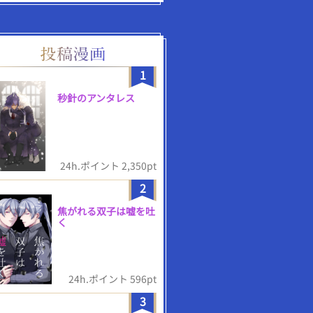
1
秒針のアンタレス
24h.ポイント 2,350pt
2
焦がれる双子は嘘を吐
く
24h.ポイント 596pt
3