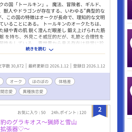
クの国「トールキン」。 魔法、冒険者、ギルド、
、獣人やドラゴンが存在する、いわゆる“典型的な
が、この国の特徴はオークが長命で、理知的な文明
ていることにある。 トールキンのオークたちは、
た緑や青の肌 鋭く澄んだ眼差し 鍛え上げられた筋
躯 を持ち、外見こそ威圧的だが、礼節と合理性を
民性をしている。 異世界から来る存在は非常に珍
続きを読む
かしオークは千年を生きる種族ゆえ、**長い歴史の
起こる出来事」**として、記録にも記憶にも残さ
 ⸻ ■ ガスパールというオーク ガスパール
文字数 30,872
最終更新日 2026.1.12
登録日 2026.1.12
でも名の知れた貴族家系の三男として生まれた。
びた緑の肌、 赤い虹彩に金色の瞳孔という、どこ
目。 分厚い肩と胸板、鍛え抜かれた腹筋は鎧に覆
オーク
ほのぼの
体格差
堅牢で、 銀色に輝く胸当てと腰当てには、代々受
種間恋愛
異種族恋愛
きた宝石が嵌め込まれている。 ざらついた低音の
調は穏やかで、 貴族らしい品と、年齢を重ねた余
話し方をする。 ● 彼の性格 • 極めて面倒見がよ
2
お気に入り : 50
24h.ポイント : 120
が高い • 感情を声高に表に出さないが、内側は情
 責任を引き受けることを当然のように思っている •
銀豹のグラキオス〜猟師と雪山
に寄りかかることだけは、少し苦手 どこか「自分
ル拡張器♡〜