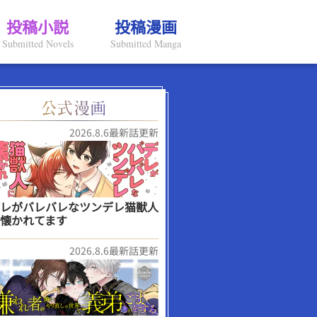
投稿小説
投稿漫画
Submitted Novels
Submitted Manga
2026.8.6最新話更新
レがバレバレなツンデレ猫獣人
懐かれてます
2026.8.6最新話更新