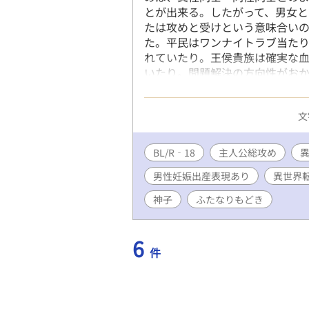
とが出来る。したがって、男女
たは攻めと受けという意味合い
た。平民はワンナイトラブ当た
れていたり。王侯貴族は確実な
いたり。問題解決の方向性がお
か。 そんな世界にあるひとつの
ことにより、第二王子クレーメ
文
いくこととなる。そんな、彼が
お、彼は異世界転生者であるの
である。童貞を卒業できる場面で
BL/R‐18
主人公総攻め
基本的に何でもあり、何でも許
男性妊娠出産表現あり
異世界転
とは苦手なので書きません※主観
の練りが甘い、なんちゃって陰謀
神子
ふたなりもどき
主人公（男）のハーレムには、男
存在。主人公総攻め、総愛され
公認（公認したとは言ってない）
6
件
在。ふたなり姐さんによる男を
※エロの前に、どういう組み合
長いと予想。 ※ムーンライトノベ