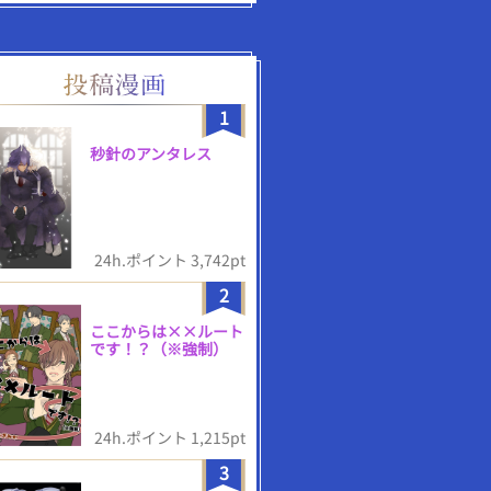
1
秒針のアンタレス
24h.ポイント 3,742pt
2
ここからは××ルート
です！？（※強制）
24h.ポイント 1,215pt
3