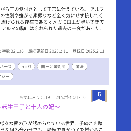
がら王の側付きとして王宮に仕えている。 アルフ
マの性別や嫌がる素振りなど全く気にせず接してく
 虐げられる存在であるオメガに国王が構いすぎて
、アルマの胸には忘れられた過去の一夜があった。
文字数 32,136
最終更新日 2025.2.11
登録日 2025.2.11
バース
α×Ω
国王×魔術師
魔法
タジー
6
お気に入り : 119
24h.ポイント : 0
〜転生王子と十人の妃〜
、様々な愛の形が認められている世界。手続きを踏
ような組み合わせでも、婚姻できかつ子を授かるこ