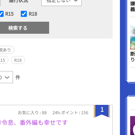
嫌
義
R15
R18
現あり
断
り
R15
R18
件
1
お気に入り : 88
24h.ポイント : 156
幸令息、番外編も幸せです