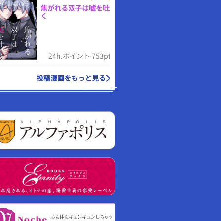
焦がれる双子は嘘を吐
く
24h.ポイント 753pt
投稿漫画をもっと見る