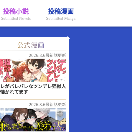
投稿小説
投稿漫画
Submitted Novels
Submitted Manga
2026.8.6最新話更新
レがバレバレなツンデレ猫獣人
懐かれてます
2026.8.6最新話更新