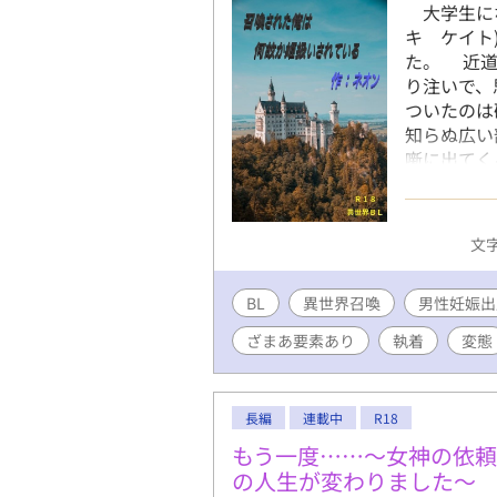
大学生にな
キ ケイト
た。 近道
り注いで、
ついたのは
知らぬ広い
噺に出てく
いた。 
イケメンに
たところ、
文字
らしかった
様に！ そ
BL
異世界召喚
俺のことを
男性妊娠出
て言われる
ざまあ要素あり
執着
変態
に人の体
キラキラ
愛を発揮し
長編
連載中
R18
次第にドン
す。 固定C
もう一度……〜女神の依
結済みです
の人生が変わりました〜