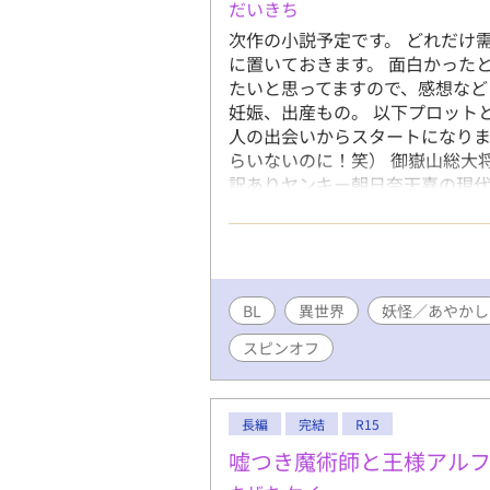
だいきち
次作の小説予定です。 どれだけ
に置いておきます。 面白かった
たいと思ってますので、感想など
妊娠、出産もの。 以下プロット
人の出会いからスタートになりま
らいないのに！笑） 御嶽山総大
訳ありヤンキー朝日奈天嘉の現代
した天嘉は、ありえない物を目に
創作物でしかお目にかかれないよ
んな目に！？理不尽が婚姻届抱え
ーで異界迷い込みもの。 作者の
あという具合で、書いてもいな
BL
異世界
妖怪／あやかし
とある休日の蘇芳と天嘉ののん
スピンオフ
も十分に読めますので、ぜひ、
長編
完結
R15
嘘つき魔術師と王様アル