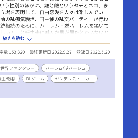
という性別のほかに、雄と雌というタチとネコ、ま
の立場を表明して、自由恋愛を人々は楽しんでい
り前の乱痴気騒ぎ、国主催の乱交パーティーが行わ
血統相続のために、ハーレム・逆ハーレムを築いて
かしい！ と転生後に叫んだ男が居たとかいないと
続きを読む
国、シェルクヴィスト王国。彼の国に神子が降りた
ンス・セド・シェルクヴィストの運命は翻弄されて
字数 153,320
最終更新日 2022.9.27
登録日 2022.5.20
周りの愛する者と突き進む覇道とえっちな物語。な
に、前世含め童貞を卒業しきれていないヘタレ野郎
も怖気づいてしまう、残念ヘタレ野郎である。 ※
異世界ファンタジー
ハーレム/逆ハーレム
せる人向け。愛があるなら何でもあり（暴力痛いこ
生/転移
BLゲーム
ヤンデレストーカー
） ※ご都合主義が大量発生。また時代考証や設定
がうずまく愛とエロの物語（だったらいいな） ※
も女もごちゃ混ぜに存在。BL多め、NLも普通に
なヤンデレストーカー大量発生（主人公王族なため
） ※主人公以外のカップルは、ふたなり百合も存
掘るわからセックスもある、かもしれない（願望）
わせか表記しますが、エロ本番にたどり着くまでが
ルズ・pixivでも掲載しています。