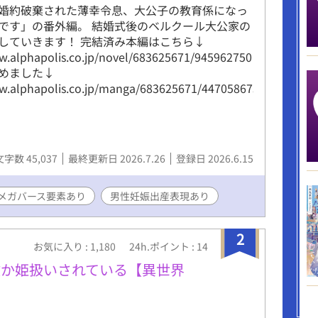
婚約破棄された薄幸令息、大公子の教育係になっ
です」の番外編。 結婚式後のベルクール大公家の
していきます！ 完結済み本編はこちら↓
w.alphapolis.co.jp/novel/683625671/945962750
めました↓
w.alphapolis.co.jp/manga/683625671/447058673
文字数 45,037
最終更新日 2026.7.26
登録日 2026.6.15
メガバース要素あり
男性妊娠出産表現あり
2
お気に入り : 1,180
24h.ポイント : 14
故か姫扱いされている【異世界