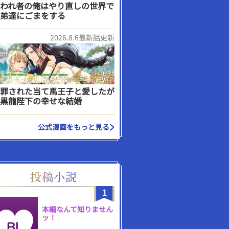
われ者の俺はやり直しの世界で
弟達にごまをする
2026.8.6最新話更新
罪された当て馬王子と愛したが
黒龍陛下の幸せな結婚
公式漫画をもっと見る
1
本編なんて知りません
ッ！