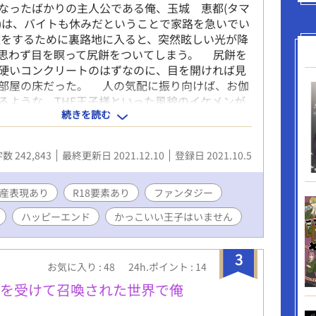
ったばかりの主人公である俺、玉城 恵都(タマ
)は、バイトも休みだということで家路を急いでい
をするために裏路地に入ると、突然眩しい光が降
思わず目を瞑って尻餅をついてしまう。 尻餅を
硬いコンクリートのはずなのに、目を開ければ見
部屋の床だった。 人の気配に振り向けば、お伽
るような、THE王子様といった風貌のイケメンが
続きを読む
何か話し掛けられるけれど、言葉が分からない。
よって言葉が分かる魔法を施してもらい話を聞い
どうやら俺は剣と魔法のある異世界に召喚された
数 242,843
最終更新日 2021.12.10
登録日 2021.10.5
。 それも目の前にいる無駄にキラキラした王子
れだけでもさっぱり意味が分からないのに、男の
精霊姫だと言うし、イケメン王子の伴侶になれっ
産表現あり
R18要素あり
ファンタジー
し、本当に理解できない。 イケメン王子は勝手
ハッピーエンド
かっこいい王子はいません
にいやらしいことをするし、もう我慢出来ない！
王子は、恵都には残念なほど変態性のある執着溺
て、最初こそは怒りと恐怖しかなかったけれど、
3
お気に入り : 48
24h.ポイント : 14
引きしつつも受け入れて甘やかすようになりま
Pのハッピーエンドです( *´艸｀) ※こちらは完
頼を受けて召喚された世界で俺
ので、最終話まで順次改稿して投稿していきま