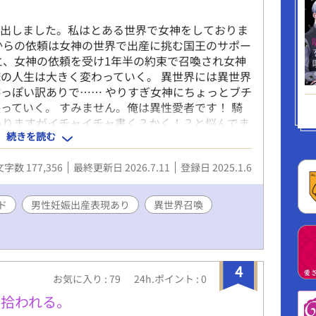
18表現がある場合はタイトルに☆マークを入れま
中に男性妊娠表現が出て来ます。苦手な方は御自衛
び出しました。私はとある世界で女神をしておりま
 ※このお話はＢＬですが、番外編で少しだけＮ
からの依頼は女神の世界で出産に挑む国王のサポー
現出てきます。 ※小説家になろうで連載していた
と、女神の依頼を受け1年半の約束で召喚され女神
などを変えて改稿したものになります。
の人生は大きく変わっていく。 異世界には異世界
っぽい訳ありで…… やりすぎ女神にちょっとブチ
っていく。 すみません。俺は異性愛者です！ 騎
Pありますがイチャイチャ書く？かく！？と悩んでま
続きを読む
挟んでいきます。(主人公視点もあるかも？) ＊の
25.1.16 サブタイトルつけました 2025.1.17
文字数 177,356
最終更新日 2026.7.11
登録日 2025.1.6
2.16 35話少し手直ししてます ＊＊＊＊＊＊＊＊＊
⁎) ソラと申します。 フッと浮かんだシチュエーション
ゆるゆる＆妄想全開で書いております。(設定随時
ド
男性妊娠出産表現あり
異世界召喚
（¯꒳¯٥)) 見切りで始めましたの
ながら進んでいく予定です。 ツッコミどころは
タル弱々なのでスルッとお読みいただけると嬉しい
いねありがとうございます(⁎ᴗ͈ˬᴗ͈⁎) 励みになり
4
の予
お気に入り : 79
24h.ポイント : 0
中です。 かなりの遅筆ですのでゆっくり更新して
に拾われる。
んでいただけたら幸いです。 2025.1.6 ソラ