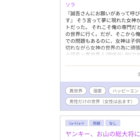
す。 ※R
ソラ
す。 ※作
『誠吾さんにお願いがあって呼
ください。
す』 そう言って夢に現れた女神
Ｌ、ＧＬ表
トだった。 それこそ俺の専門だ
ものを年齢
の世界に行く。だが、そこから俺
での問題もあるのに、女神は子供
切れながら女神の世界の為に頑張
士団長×異世界人(規格外) 他C
す。 他者視点の閑話ちょこちょこ
つく話は背後注意でお願いします。 20
6話のタイトル変えました 2025.
＊＊＊＊＊ 初めまして(⁎ᴗ͈ˬᴗ͈
を書きたくて始めました。 設定
異世界
溺愛
ハッピーエン
更新してます。そしてその設定忘れちゃいそうです
男性だけの世界（女性は出ます）
で辻褄が合わないところ手を加え
多々あるかとは思いますがメン
です。 お気に入り登録・しおり・い
ます。 やる気出て頑張れます( •̀ᴗ•́ )و 本編四章構成の予定です。 R18は二章以降
ｼｮｰﾄｼｮｰﾄ
完結
なし
定です。まだ何処まで書くか悩み
ヤンキー、お山の総大将
いきます。 拙いとは思いますが楽し