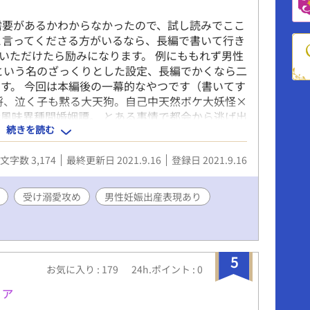
需要があるかわからなかったので、試し読みでここ
と言ってくださる方がいるなら、長編で書いて行き
いただけたら励みになります。 例にももれず男性
という名のざっくりとした設定、長編でかくなら二
す。 今回は本編後の一幕的なやつです（書いてす
将、泣く子も黙る大天狗。自己中天然ボケ大妖怪×
風味異種間婚姻譚。 とある事情で都会から逃げ出
続きを読む
した。 それは現代では漫画やアニメ、映画などの
うな異形の物、そう、妖怪である。 なんで俺がこ
文字数 3,174
最終更新日 2021.9.16
登録日 2021.9.16
てやってきた。 男性妊娠、出産。和風ファンタジ
性癖ごった煮短編。 こんなものを次回かけたらな
い本編終了後の一幕、すでにゲシュタルト崩壊中。
受け溺愛攻め
男性妊娠出産表現あり
びりとしたやりとりです。ギャグ風味。これだけで
よしなに
5
お気に入り : 179
24h.ポイント : 0
ファ