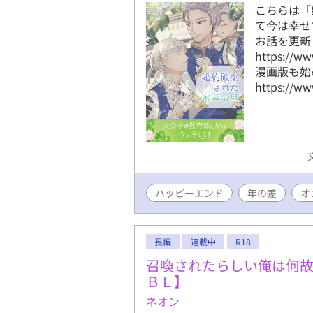
こちらは「
て今は幸せ
お話を更新
https://ww
漫画版も始
https://ww
ハッピーエンド
年の差
オ
長編
連載中
R18
召喚されたらしい俺は何
ＢＬ】
ネオン