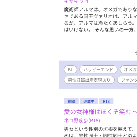
キザキ ケイ
魔術師アルマは、オメガでありな
ァである国王ヴァリオは、アル
るが、アルマは冷たくあしらう。
はいけない。 そんな思いの一方
BL
ハッピーエンド
オメガ
男性妊娠出産表現あり
ファン
長編
連載中
R18
愛の女神様はほくそ笑む 
ネコ野疾歩(R18)
男女という性別の垣根を越えて
めば、異性同士・同性同士どの