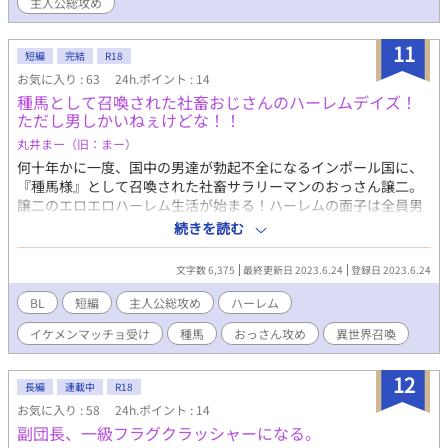
主人公総攻め
ろうか。 「当たりが出るまで、抱いてみる」 優雅な笑顔でとんで
もないことをヤらかす王子の、彼なりに真剣な花嫁さがし。 ※性
モラルのゆるい世界観。主人公は複数人とあれこれヤりますの
11
短編
完結
R18
で、苦手な方はご遠慮ください。何でもありの大人の童話とご理
お気に入り : 63
24h.ポイント : 14
解いただける方向け。
種馬として召喚された社畜おじさんのハーレムデイズ！
ただし男しかいねぇけどな！！
丸井まー（旧：まー）
何十年かに一度、国中の男達が勃起不全になるインポール国に、
『種馬様』として召喚された社畜サラリーマンのおっさん譲二。
譲二のエロエロハーレム生活が始まる！ハーレムの面子は全員男
だけどな！！ ※おっさん総攻めのハーレムものっぽい何かです。
続きを読む
ノリだけお楽しみください。 ※ムーンライトノベルズさんでも公
開しております。
文字数 6,375
最終更新日 2023.6.24
登録日 2023.6.24
BL
短編
主人公総攻め
ハーレム
イケメンマッチョ受け
種馬
おっさん攻め
異世界召喚
12
長編
連載中
R18
お気に入り : 58
24h.ポイント : 14
副団長、一級フラグクラッシャーになる。