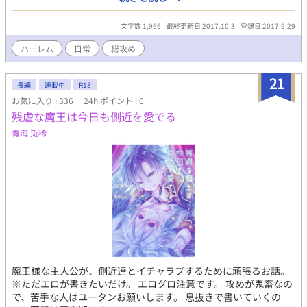
か？ それは知っちゃいけませんよ？ 戻れなくなりますから(妖笑)
文字数 1,966
最終更新日 2017.10.3
登録日 2017.9.29
ハーレム
日常
総攻め
21
長編
連載中
R18
お気に入り : 336
24h.ポイント : 0
残虐な魔王は今日も側近を愛でる
青海 兎稀
魔王様な主人公が、側近達とイチャラブするために頑張るお話。
※ただエロが書きたいだけ。 エログロ注意です。 攻めが鬼畜なの
で、苦手な人はユータンお願いします。 息抜きで書いていくの