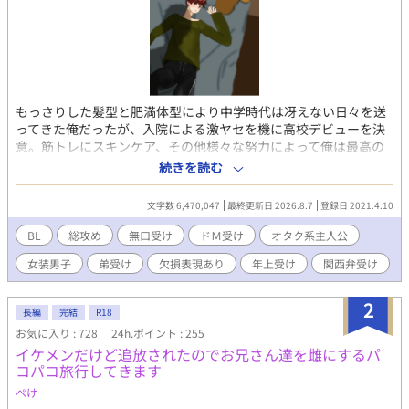
もっさりした髪型と肥満体型により中学時代は冴えない日々を送
ってきた俺だったが、入院による激ヤセを機に高校デビューを決
意。筋トレにスキンケア、その他様々な努力によって俺は最高の
ルックスとそこそこの自尊心を手に入れた！ 中学時代にやり込ん
続きを読む
だ乙ゲーやＢＬゲーを参考に、長身と美顔を武器に、名門男子校
の可愛い男子達を次々と攻略していく。 無口メカクレ男子、関西
文字数 6,470,047
最終更新日 2026.8.7
登録日 2021.4.10
弁のヤンキー、ビッチ系の女装男子、堅物メガネの副委員長、甘
え上手の現役アイドル、筋肉系の先輩、ワンコ系の後輩、父親違
BL
総攻め
無口受け
ドＭ受け
オタク系主人公
いの弟、弱りきった元いじめっ子、耽美な生徒会長にその露払い
女装男子
弟受け
欠損表現あり
年上受け
関西弁受け
の副会長、盲目の芸術家とその兄達、おかっぱ頭の着物男子、胡
散臭い糸目な美少年、寂しがりな近所の小学生にその色っぽい父
親、やる気のないひねくれ留年男子……選り取りみどりの男子達
2
長編
完結
R18
には第一印象をひっくり返す裏の顔が！？ ──以下注意事項──
お気に入り : 728
24h.ポイント : 255
※『』は電話やメッセージアプリのやり取りなど、（）は主人公
イケメンだけど追放されたのでお兄さん達を雌にするパ
の心の声など、《》は主人公に聞き取り理解出来なかった外国語
コパコ旅行してきます
など。 ※主人公総攻め。主人公は普通に浮気をします。 ※主人公
の心の声はうるさめ＆オタク色濃いめ。 ※受け達には全員ギャッ
ぺけ
プがあります。 ※登場人物のほとんどは貞操観念、倫理観などな