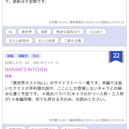
で、更新は不定期です。
文字数 10,551
最終更新日 2018.4.18
登録日 2018.4.18
BL
異世界
溺愛
残虐な描写あり
エロあり
主人公総攻め
主人公総愛
ご都合主義
22
長編
連載中
R18
お気に入り : 14
24h.ポイント : 0
NANAMI’S KITCHEN
狼蝶
『異世界ホストNo.1』のサイドストーリー集です。本編では省
いたナナミの手料理の話や、ここにしか登場しないキャラとの絡
みも書く予定です。 ＊視点バラバラ(キャラのかつ一人称・三人称
が) ＊本編同様、何でも許せる方のみ、お読みください。
文字数 10,617
最終更新日 2026.6.18
登録日 2025.5.20