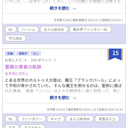
いていた――はずだった。しかし、いつの間にか現実とは思えな
い世界に迷い込んでおり、しかもその世界が、いつもプレイして
続きを読む
いたソーシャルゲーム『機心界マキノア』そっくりだった。 しか
も、転移した異世界で、魔法を使う半人半機械の機人（マキニア
文字数 4,586
最終更新日 2026.8.2
登録日 2026.8.1
ン）と出会い、『魔力供給』と称してセックスを求めら
れ……！？
BL
ハーレム
主人公総攻め
異世界ファンタジーBL
平凡攻め
15
長編
連載中
なし
お気に入り : 6
24h.ポイント : 7
薔薇の勇者の軌跡
なすのにびたし
とある世界のホルトゥス大陸は、魔王「ブラックパール」によっ
て平和が脅かされていた。 そんな魔王を倒せるのは、聖剣に選ば
れた勇者。 勇者「ソーン」は人々の期待を一身に背負って、旅に
出る。 しかし、勇者ソーンにはとある重大な欠点が存在した。 そ
続きを読む
れは、彼が性欲絶倫、かつ壮年以上の男性が好みの男色であると
いうこと。 この物語は、そんな勇者ソーンと、彼に振り回される
文字数 99,433
最終更新日 2026.1.14
登録日 2024.10.31
男たちが繰り広げる、そんなに壮大でもない旅の記録である。
BL
ファンタジー
ギャグ
主人公総攻め
変態主人公
下品
下ネタあり