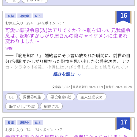
16
長編
連載中
R15
お気に入り : 294
24h.ポイント : 7
可愛い悪役令息(攻)はアリですか？～恥を知った元我儘令
息は、超恥ずかしがり屋さんの陰キャイケメンに生まれ
変わりました～
狼蝶
――『恥を知れ！』 婚約者にそう言い放たれた瞬間に、前世の自
分が超恥ずかしがり屋だった記憶を思い出した公爵家次男、リツ
カ・クラネット8歳。 小姓にはいびり倒したことで怯えられてい
るし、実の弟からは馬鹿にされ見下される日々。婚約者には嫌わ
続きを読む
れていて、専属家庭教師にも未来を諦められている。 おまけに自
身の腹を摘まむと大量のお肉・・・。 「よしっ、ダイエットしよ
文字数 9,852
最終更新日 2024.12.9
登録日 2024.10.28
う！」と決意しても、人前でダイエットをするのが恥ずかしい！
そんな『恥』を知った元悪役令息っぽい少年リツカが、彼を嫌っ
BL
異世界転生
悪役令息(攻)
主人公総攻め
ていた者たちを悩殺させてゆく(予定)のお話。
恥ずかしがり屋
総愛され
17
長編
連載中
R18
お気に入り : 74
24h.ポイント : 7
元魔王が眠りから目覚めたら、勇者になっちゃいました