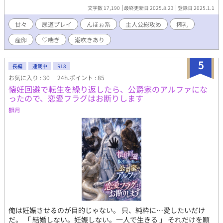
文字数 17,190
最終更新日 2025.8.23
登録日 2025.1.1
甘々
尿道プレイ
んほぉ系
主人公総攻め
搾乳
産卵
♡喘ぎ
潮吹きあり
5
長編
連載中
R18
お気に入り : 30
24h.ポイント : 85
懐妊回避で転生を繰り返したら、公爵家のアルファにな
ったので、恋愛フラグはお断りします
獅月
俺は妊娠させるのが目的じゃない。 只、純粋に…愛したいだけ
だ。 「 結婚しない。妊娠しない。一人で生きる 」 それだけを願