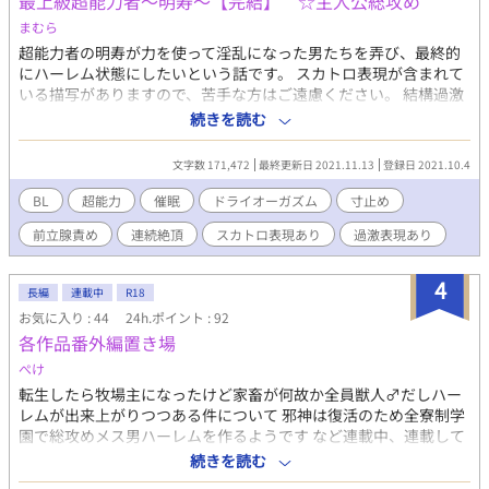
最上級超能力者～明寿～【完結】 ☆主人公総攻め
まむら
超能力者の明寿が力を使って淫乱になった男たちを弄び、最終的
にハーレム状態にしたいという話です。 スカトロ表現が含まれて
いる描写がありますので、苦手な方はご遠慮ください。 結構過激
な表現がありますが、催眠によって愛に満ち溢れた調教などとに
続きを読む
かく明寿がやりたい放題しています。
文字数 171,472
最終更新日 2021.11.13
登録日 2021.10.4
BL
超能力
催眠
ドライオーガズム
寸止め
前立腺責め
連続絶頂
スカトロ表現あり
過激表現あり
4
長編
連載中
R18
お気に入り : 44
24h.ポイント : 92
各作品番外編置き場
ぺけ
転生したら牧場主になったけど家畜が何故か全員獣人♂だしハー
レムが出来上がりつつある件について 邪神は復活のため全寮制学
園で総攻めメス男ハーレムを作るようです など連載中、連載して
いた作品の番外編やツイッター(旧X)に掲載したSSをこちらに掲載
続きを読む
します