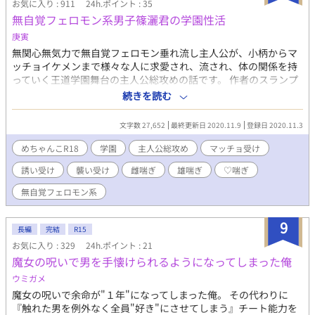
お気に入り : 911
24h.ポイント : 35
無自覚フェロモン系男子篠灑君の学園性活
庚寅
無関心無気力で無自覚フェロモン垂れ流し主人公が、小柄からマ
ッチョイケメンまで様々な人に求愛され、流され、体の関係を持
っていく王道学園舞台の主人公総攻めの話です。 作者のスランプ
の息抜きに、読みたいのに数が少なく感じる総攻め学園モノをそ
続きを読む
の時のノリと気分で更新していくという、本気の息抜き用自己供
給作品。 総攻め学園モノもっと増えないかな…。 息抜きなので、
文字数 27,652
最終更新日 2020.11.9
登録日 2020.11.3
アホエロ方向で♡喘ぎや雌喘ぎ、雄喘ぎと可愛いエロから下品エ
ロまでその時の気分で書きたいと思っています。 出だしから雄♡
めちゃんこR18
学園
主人公総攻め
マッチョ受け
喘ぎなので(人によっては若干汚喘ぎかも)、耐性のある方のみ推
誘い受け
襲い受け
雌喘ぎ
雄喘ぎ
♡喘ぎ
奨…。 エロメインめですので悪しからず…。 その辺でのクレーム
は受け付けません:( ;´꒳`;):ビクビク キーワードや注意事項など随
無自覚フェロモン系
時更新します。 エロ描写ある話には✱マーク。 ✱キーワード載せ
きれなかったのでこちらに✱ 学園、主人公総攻め、マッチョ受
9
け、誘い受け、襲い受け、雌喘ぎ、雄喘ぎ、♡喘ぎ、無自覚フェロ
長編
完結
R15
モン系、巨根・絶倫、常に受けが積極的、結腸 (注)ベースが王道
お気に入り : 329
24h.ポイント : 21
学園なだけのつもりなので、展開は全然王道学園じゃないです。
魔女の呪いで男を手懐けられるようになってしまった俺
最近読み始めた総攻め作品の作者様が総攻め話が増えてないと嘆
ウミガメ
かれていたので、こちらにも掲載する事にしました。 (読んで頂け
るかはさて置いて) イマココの息抜き作品なのでイマココの合間に
魔女の呪いで余命が"１年"になってしまった俺。 その代わりに
書いてます。 めちゃんこ亀更新。 投稿済分もすぐ終わるのです
『触れた男を例外なく全員"好き"にさせてしまう』チート能力を