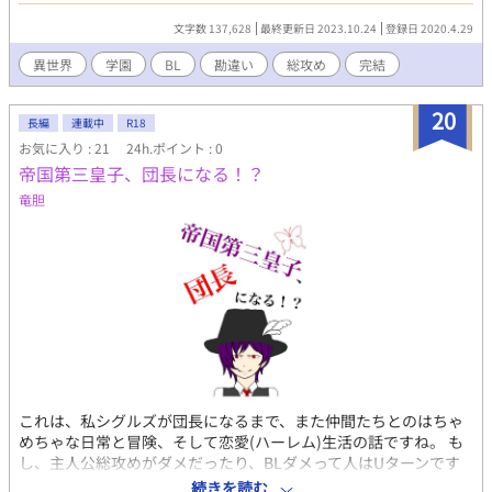
自覚にたらしこみます。 【attention】 ・Tueee系ではないです
文字数 137,628
最終更新日 2023.10.24
登録日 2020.4.29
・主人公総攻め(？) ・勘違い要素多分にあり ・R15保険で入れて
ます。ただ動物をモフッてるだけです。 ★初投稿作品
異世界
学園
BL
勘違い
総攻め
完結
20
長編
連載中
R18
お気に入り : 21
24h.ポイント : 0
帝国第三皇子、団長になる！？
竜胆
これは、私シグルズが団長になるまで、また仲間たちとのはちゃ
めちゃな日常と冒険、そして恋愛(ハーレム)生活の話ですね。 も
し、主人公総攻めがダメだったり、BLダメって人はUターンです
よ？ ってうちのマスターが言ってましたね。 え？マスターが誰
続きを読む