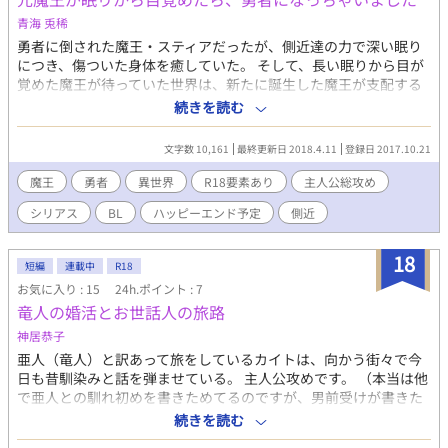
青海 兎稀
勇者に倒された魔王・スティアだったが、側近達の力で深い眠り
につき、傷ついた身体を癒していた。 そして、長い眠りから目が
覚めた魔王が待っていた世界は、新たに誕生した魔王が支配する
世界になっていた。 元魔王が、勇者になるらしい…？ 小説家なろ
続きを読む
うにも公開しております。
文字数 10,161
最終更新日 2018.4.11
登録日 2017.10.21
魔王
勇者
異世界
R18要素あり
主人公総攻め
シリアス
BL
ハッピーエンド予定
側近
18
短編
連載中
R18
お気に入り : 15
24h.ポイント : 7
竜人の婚活とお世話人の旅路
神居恭子
亜人（竜人）と訳あって旅をしているカイトは、向かう街々で今
日も昔馴染みと話を弾ませている。 主人公攻めです。 （本当は他
で亜人との馴れ初めを書きためてるのですが、男前受けが書きた
くて主人公総攻め設定そのままで小話集のようなものに） ⭐︎カイ
続きを読む
トは基本強い設定。恋愛に対する倫理観無いです。総攻め 昔馴染