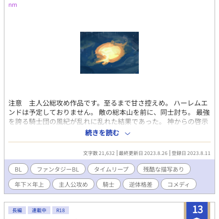
nm
注意 主人公総攻め作品です。至るまで甘さ控えめ。 ハーレムエ
ンドは予定しておりません。 敵の総本山を前に、同士討ち。 最強
を誇る騎士団の風紀が乱れに乱れた結果であった。 神からの啓示
を受け、祝福された７人の啓示者。 そのうちの一人である聖職者
続きを読む
の少年ユーノは、乱れきり狂う騎士団の風紀に耐えきれず 団員を
消した後、自決してしまう。 ただ一人、副団長を残して……。 見
文字数 21,632
最終更新日 2023.8.26
登録日 2023.8.11
過ごしていたのか、それとも見ようとして来なかったのか。 同士
討ちを避けるべく、副団長は乱れたフラグを折る戦いに挑む。 頼
BL
ファンタジーBL
タイムリープ
残酷な描写あり
めば大体やらせてくれる団長、クセモノの啓示者、 血気盛んな団
年下×年上
主人公攻め
騎士
逆体格差
コメディ
員たち、最年少の自決回避。 魔物と戦う前から仕事は沢山！ 胃が
痛くなる系主人公の頑張りストーリー。 到るまで甘さ控えめ。少
しギスギスしています。ギスギスコメディです。 主人公は総攻
13
長編
連載中
R18
め。対象者は年上、同い年のみ。 過去に攻めのキャラも主人公の