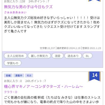
お気に入り : 138
24h.ポイント : 7
前では全員受け。 各々違うifのような時空で用意予定。 ハーレム
無気力な男の子は今日もクズ
エンドは予定しておりません。 ムーンライトノベルにも投稿して
います。
さぁぁああぁぁい
主人公無気力クズ総攻め好きな子いらっしゃい！！！！！ 受けは
美形しか居ません！ 無気力のはずがクズになってきたから！攻め
クズいいねってなってきた リクエスト受け付けてます スランプす
ぎて亀さんです
文字数 22,337
最終更新日 2024.2.19
登録日 2021.1.23
主人公総攻め
麗しき無気力
溺愛
過去あり
BL
学園もの
14
長編
連載中
R18
お気に入り : 0
24h.ポイント : 7
機心界マキノア ～コンダクターズ・ハーレム～
クララ・D
ごく普通の会社員の橘 幹成（たちばな みきな）は仕事のストレス
で何もかもが嫌になり、電車の終点で降りた山の中をさまよい歩