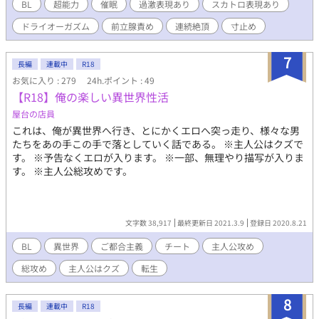
BL
超能力
催眠
過激表現あり
スカトロ表現あり
ドライオーガズム
前立腺責め
連続絶頂
寸止め
7
長編
連載中
R18
お気に入り : 279
24h.ポイント : 49
【R18】俺の楽しい異世界性活
屋台の店員
これは、俺が異世界へ行き、とにかくエロへ突っ走り、様々な男
たちをあの手この手で落としていく話である。 ※主人公はクズで
す。 ※予告なくエロが入ります。 ※一部、無理やり描写が入りま
す。 ※主人公総攻めです。
文字数 38,917
最終更新日 2021.3.9
登録日 2020.8.21
BL
異世界
ご都合主義
チート
主人公攻め
総攻め
主人公はクズ
転生
8
長編
連載中
R18