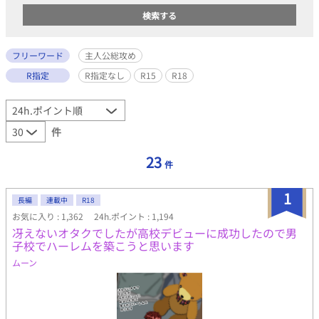
フリーワード
主人公総攻め
R指定
R指定なし
R15
R18
件
23
件
1
長編
連載中
R18
お気に入り : 1,362
24h.ポイント : 1,194
冴えないオタクでしたが高校デビューに成功したので男
子校でハーレムを築こうと思います
ムーン