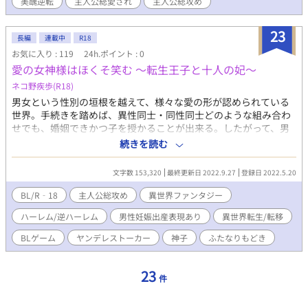
美醜逆転
主人公総愛され
主人公総攻め
23
長編
連載中
R18
お気に入り : 119
24h.ポイント : 0
愛の女神様はほくそ笑む 〜転生王子と十人の妃〜
ネコ野疾歩(R18)
男女という性別の垣根を越えて、様々な愛の形が認められている
世界。手続きを踏めば、異性同士・同性同士どのような組み合わ
せでも、婚姻できかつ子を授かることが出来る。したがって、男
女という性別のほかに、雄と雌というタチとネコ、または攻めと
続きを読む
受けという意味合いの立場を表明して、自由恋愛を人々は楽しん
でいた。平民はワンナイトラブ当たり前の乱痴気騒ぎ、国主催の
文字数 153,320
最終更新日 2022.9.27
登録日 2022.5.20
乱交パーティーが行われていたり。王侯貴族は確実な血統相続の
ために、ハーレム・逆ハーレムを築いていたり。問題解決の方向
BL/R‐18
主人公総攻め
異世界ファンタジー
性がおかしい！ と転生後に叫んだ男が居たとかいないとか。 そ
ハーレム/逆ハーレム
男性妊娠出産表現あり
異世界転生/転移
んな世界にあるひとつの国、シェルクヴィスト王国。彼の国に神
子が降りたことにより、第二王子クレーメンス・セド・シェルク
BLゲーム
ヤンデレストーカー
神子
ふたなりもどき
ヴィストの運命は翻弄されていくこととなる。そんな、彼が周り
の愛する者と突き進む覇道とえっちな物語。なお、彼は異世界転
生者であるのに、前世含め童貞を卒業しきれていないヘタレ野郎
23
件
である。童貞を卒業できる場面でも怖気づいてしまう、残念ヘタ
レ野郎である。 ※基本的に何でもあり、何でも許せる人向け。愛