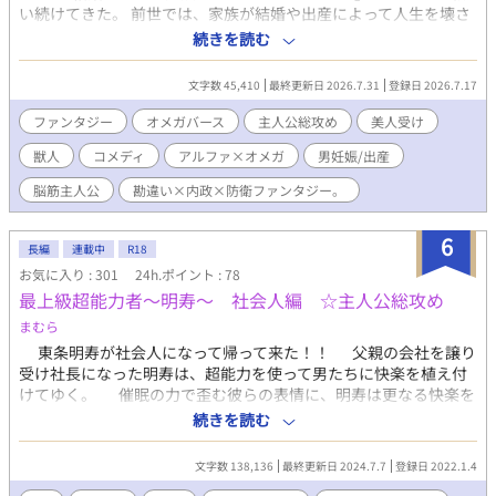
い続けてきた。 前世では、家族が結婚や出産によって人生を壊さ
れる姿を見て育ち、 転生してからも「世継ぎを残せ」と迫られる
続きを読む
たびに、 自ら命を絶ってきた。 そして何度目かの転生で辿り着い
たのは、イケメンしかいないBL世界らしき帝国。 北方国境を守る
文字数 45,410
最終更新日 2026.7.31
登録日 2026.7.17
公爵家の長男、ユキヒョウ族のアルファ。 ヴァンデ・クリュエ
ル・イルビスとして、 新たな人生を歩むことになる。 「今度こそ
ファンタジー
オメガバース
主人公総攻め
美人受け
恋愛とも結婚とも無縁に生きる。」 そのために王都を離れ、北方
獣人
コメディ
アルファ×オメガ
男妊娠/出産
へ籠もったはずだった。 ところが気付けば、 元魔王を配下にし、
魔物資源の供給網を築き、 帝国最強の防衛線を完成させ、 北方は
脳筋主人公
勘違い×内政×防衛ファンタジー。
一大拠点へと発展。 本人は恋愛フラグを避けることしか考えてい
ないのに、その行動は帝国そのものを変えていく。 一方で、白鳥
6
の伯爵家の黒鳥の青年、 共和国の王子、倭国の武人、そして元魔
長編
連載中
R18
王までもが、なぜか彼の周囲へ集まり始める。 「……まだ筋トレ
お気に入り : 301
24h.ポイント : 78
が足りないのか？」 本人だけが勘違いしたまま、 恋愛イベントを
最上級超能力者～明寿～ 社会人編 ☆主人公総攻め
全力で回避し続ける冷酷伯爵（と言われている）の、 勘違い防
まむら
衛・開拓ファンタジー。
東条明寿が社会人になって帰って来た！！ 父親の会社を譲り
受け社長になった明寿は、超能力を使って男たちに快楽を植え付
けてゆく。 催眠の力で歪む彼らの表情に、明寿は更なる快楽を
植え付けてゆくのだった。 ※前回同様、過激描写満載で
続きを読む
す。 過激な表現が含まれているため、苦手な方はご遠慮くださ
い。
文字数 138,136
最終更新日 2024.7.7
登録日 2022.1.4