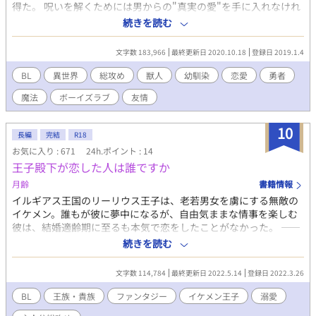
が、少しでも総攻め好き様の箸休めになれれば幸いです。
得た。 呪いを解くためには男からの"真実の愛"を手に入れなけれ
ばならない……!? 果たして失った生命を取り戻すことはできるの
続きを読む
か……! 男たちとのラブでムフフな冒険が今始まる（？） ～～～
～ 主人公総攻めのBLです。 一部に性的な表現を含むことがありま
文字数 183,966
最終更新日 2020.10.18
登録日 2019.1.4
す。要素を含む場合「★」をつけておりますが、苦手な方はご注
意ください。 ※この小説は他サイトとの重複掲載をしておりま
BL
異世界
総攻め
獣人
幼馴染
恋愛
勇者
す。ご了承ください。
魔法
ボーイズラブ
友情
10
長編
完結
R18
お気に入り : 671
24h.ポイント : 14
王子殿下が恋した人は誰ですか
月齢
書籍情報
イルギアス王国のリーリウス王子は、老若男女を虜にする無敵の
イケメン。誰もが彼に夢中になるが、自由気ままな情事を楽しむ
彼は、結婚適齢期に至るも本気で恋をしたことがなかった。 ――
仮装舞踏会の夜、運命の出会いをするまでは。 「私の結婚相手
続きを読む
は、彼しかいない」 一夜の情事ののち消えたその人を、リーリウ
スは捜す。 仮面を付けていたから顔もわからず、手がかりは「抱
文字数 114,784
最終更新日 2022.5.14
登録日 2022.3.26
けばわかる、それのみ」というトンデモ案件だが、親友たちに協
力を頼むと（一部強制すると）、優秀な心の友たちは候補者を五
BL
王族・貴族
ファンタジー
イケメン王子
溺愛
人に絞り込んでくれた。そこにリーリウスが求める人はいるのだ