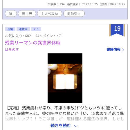
みと会いますが、説明も無くサラッと流れます。説明が足りない
文字数 3,194
最終更新日 2022.10.25
登録日 2022.10.25
と思いますがエロが書いてみたくて、頑張ってみました。 ご都合
主義。受けは現地妻。カイトに弱いです。 不定期連載。竜人要素
BL
異世界
主人公攻め
男前受け
がいつ出るのか作者も分かりません(ノ_＜)
19
長編
連載中
R15
お気に入り : 682
24h.ポイント : 7
残業リーマンの異世界休暇
はちのす
書籍情報
【完結】 残業疲れが祟り、不慮の事故(ドジともいう)に遭ってし
まった幸薄主人公。 彼の細やかな願いが叶い、15歳まで若返り異
世界トリップ？！ そこは誰もが一度は憧れる魔法の世界。 しかし
主人公は魔力0、魔法にも掛からない体質だった。 ◯普通の人間
続きを読む
の主人公(鈍感)が、魔法学校で奇人変人個性強めな登場人物を無