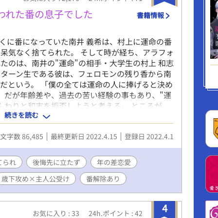
われた番の息子でした
書籍情報
早くに番になっていた南井 義希は、村上に運命の番
呆気なく捨てられた。 そして時が経ち、アラフォ
たのは、南井の"運命"の相手・大学生の村上 和志
ンターン生である彼は、フェロモンの残り香から南
だという。 「僕の全ては運命の人に捧げると決め
。 だが年齢差や、過去の苦い経験の事もあり、"運
んわりと和志を拒否しようと考える。 ところが、
続きを読む
に絆され、つき合う事に。 だが実は、村上は南井
すぎる相手だった――。 自身のトラウマから"運
文字数 86,485
最終更新日 2022.4.15
登録日 2022.4.1
男性オメガと、まっすぐに"運命"を求め焦がれる
にある因縁を越えて結ばれるまで。 ◆主人公 南井
（受） スーツの似合う細身の美形。 仕事が出来て職場で
てられ
後悔先に立たず
年の差恋愛
った過去があり、恋愛感情は枯れている。 ◆主人
歳下攻め×主人公受け
番解除あり
和志 (むらかみ かずし)20 α （攻） 高身長 黒
途なイケメン大学生。 " 運命の番"に憧れを抱い
、祖父母を親代わりとして育つ。 ◆主人公の元番
4
8 α 半端ないほどやらかしている…。
お気に入り : 33
24h.ポイント : 42