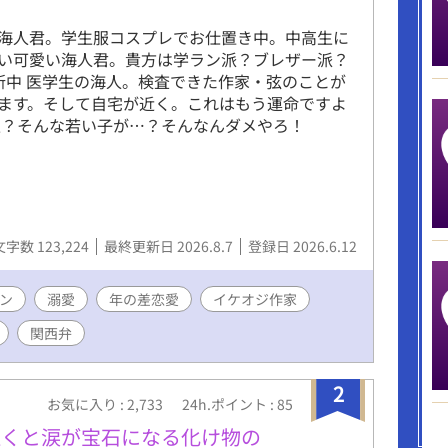
海人君。学生服コスプレでお仕置き中。中高生に
い可愛い海人君。貴方は学ラン派？ブレザー派？
新中 医学生の海人。検査できた作家・弦のことが
ます。そして自宅が近く。これはもう運命ですよ
生？そんな若い子が…？そんなんダメやろ！
文字数 123,224
最終更新日 2026.8.7
登録日 2026.6.12
ン
溺愛
年の差恋愛
イケオジ作家
関西弁
2
お気に入り : 2,733
24h.ポイント : 85
泣くと涙が宝石になる化け物の