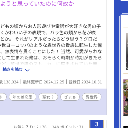
しようと思っていたのに何故か
子どもの頃からお人形遊びや童話が大好きな男の子
ごくかわいい子の表現で、バラ色の頬から花が咲
とか。 それがリアルだったらどう思う？グロだ
中世ヨーロッパのような異世界の貴族に転生した俺
、無表情を貫くことにした！ 当然、可愛がられな
として生まれた俺は、おそらく時期が時期がきたら
けど、前世で男のストーカーに悩まされていた俺
続きを読む
出入りのドレスショップに弟子入りして、将来はデ
う！ おひとり様で好きなこと仕事にして、生きて
 138,024
最終更新日 2024.12.25
登録日 2024.10.31
 どうして侯爵家に養子に行って公爵令息様が俺を
から？！ でもドキドキする！心は大人なんだって
ざいます！助かります！ ※奨励賞ありがとうござ
ド
年の差恋愛
聖女？
ざまぁ
異世界
3
お気に入り : 2,176
24h.ポイント : 71