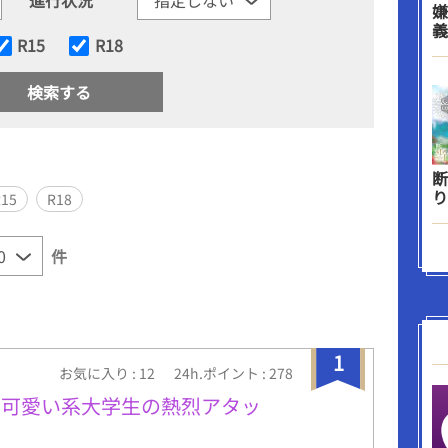
嫌
義
R15
R18
断
り
R15
R18
件
1
お気に入り : 12
24h.ポイント : 278
！可愛い系大学生の熱烈アタッ