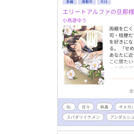
長編
連載中
R18
エリートアルファの旦那
小鳥遊ゆう
両親を亡く
司・桔梗だ
を好きにな
る。 「せ
あなたに近
こに居たい
った楓の部
こした楓の
梗。 スパ
涯孤独の楓
文
BL
甘々
執着
オメガ
スパダリイケメン
アンダルシ