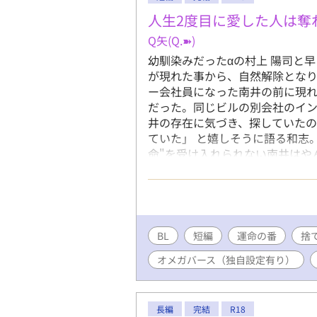
人生2度目に愛した人は奪
Q矢(Q.➽)
幼馴染みだったαの村上 陽司と
が現れた事から、自然解除となり
ー会社員になった南井の前に現れ
だった。同じビルの別会社のイ
井の存在に気づき、探していたの
ていた」 と嬉しそうに語る和志
命"を受け入れられない南井はや
意外にも甘え上手な和志の一途さ
にとって、あまりにも因縁のあり
命"という言葉を憎むアラフォー
20歳の男性アルファが、2人の間
義希 (みない よしき) 38 Ω 
BL
短編
運命の番
捨
の人望厚し。 番を自然解除にな
オメガバース（独自設定有り）
公に惹かれ口説き落とす歳下君 村上 
髪黒目の清潔感溢れる、素直で一
ている。複雑な事情を抱えており
村上 陽司 (むらかみ ようじ) 3
長編
完結
R18