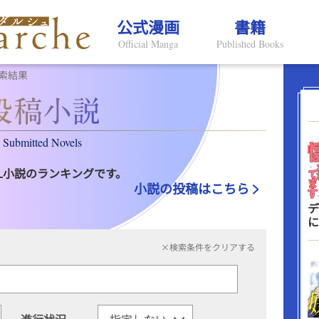
公式漫画
書籍
Official Manga
Published Books
索結果
Submitted Novels
L小説のランキングです。
小説の投稿はこちら
デ
に
×検索条件をクリアする
進行状況