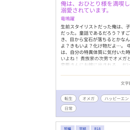
俺は、おひとり様を満喫
溺愛されています。
竜鳴躍
生前スタイリストだった俺は、
だった。童話であるだろう？す
き、目から宝石が落ちるとかなん
よ？きもいよ？化け物だよ…。 
は、自分の特異体質に気付いた時
いよね！ 貴族家の次男でオメガ
変態さんにお嫁に出される。 だ
は、それは嫌なんだ。 なので、
ザイナーとして身を立てようと思
文字数
いきたい。 なのになんでかな？
膝に乗せるのかな？？ 子どもだ
ば！ ※誤字等報告ありがとうご
転生
オメガ
ハッピーエン
いました！
日常
短編
完結
R18