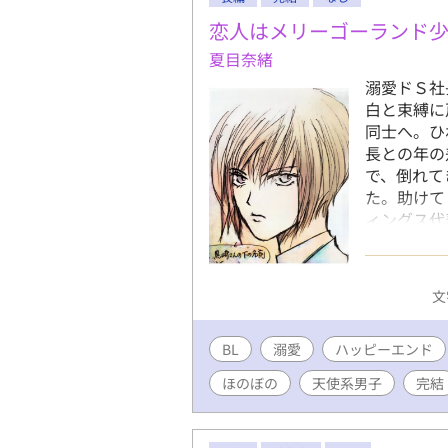
の一貴はど
輔はそんな
恋人はメリーゴーランド
く。そして
夏目奈緒
ラン星人達
溺愛ドＳ社
優しさに触
白と束縛に
やかなファ
同士へ。ひ
の恋と秘密
長との年の
「クリスタ
で、倒れて
タクト～私
た。助けて
～あの日の
ィングス代
られない」
まで黒崎の
開かない。
前だけは自
文
独を抱えて
一目惚れし
BL
溺愛
ハッピーエンド
ほのぼの
天使系男子
完結