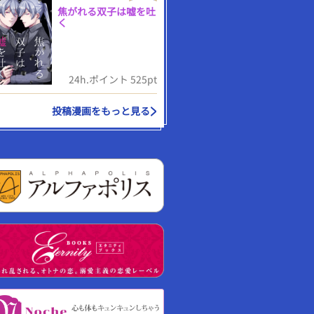
焦がれる双子は嘘を吐
く
24h.ポイント 525pt
投稿漫画をもっと見る