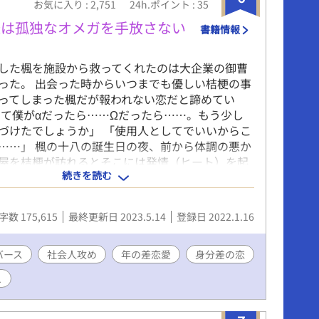
お気に入り : 2,751
24h.ポイント : 35
様は孤独なオメガを手放さない
書籍情報
した楓を施設から救ってくれたのは大企業の御曹
った。 出会った時からいつまでも優しい桔梗の事
ってしまった楓だが報われない恋だと諦めてい
めて僕がαだったら……Ωだったら……。もう少し
づけたでしょうか」 「使用人としてでいいからこ
……」 楓の十八の誕生日の夜、前から体調の悪か
屋を桔梗が訪れるとそこには発情（ヒート）を起
続きを読む
姿が。 「やはり君は、私の運命だ」そう呟く桔
ダリ御曹司αの桔梗×βからΩに変わってしまった天
が紡ぐ身分差恋愛です。
字数 175,615
最終更新日 2023.5.14
登録日 2022.1.16
バース
社会人攻め
年の差恋愛
身分差の恋
ュ