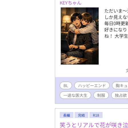
KEYちゃん
ただいま〜
しか見えな
毎日0時更
好きになり
ね！ 大学
BL
ハッピーエンド
胸キュ
一途な医大生
制服
独占欲
長編
完結
R18
笑うとリアルで花が咲き