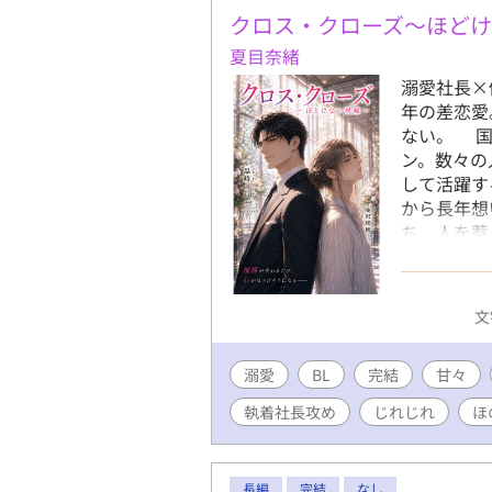
クロス・クローズ～ほど
夏目奈緒
溺愛社長×
年の差恋愛
ない。 国
ン。数々の
して活躍す
から長年想
ち、人を惹
にでも距離
単に信じる
見続けるは
文
視線から逃
た。まるで
溺愛
BL
完結
に、時折雰
甘々
経営者。時
執着社長攻め
じれじれ
ほ
一方で、ふ
で傷つきや
限られた相
長編
完結
なし