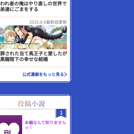
われ者の俺はやり直しの世界で
弟達にごまをする
2026.8.6最新話更新
罪された当て馬王子と愛したが
黒龍陛下の幸せな結婚
公式漫画をもっと見る
1
本編なんて知りません
ッ！