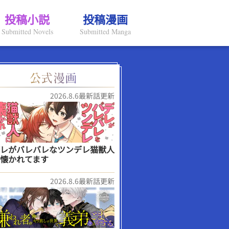
投稿小説
投稿漫画
Submitted Novels
Submitted Manga
2026.8.6最新話更新
レがバレバレなツンデレ猫獣人
懐かれてます
2026.8.6最新話更新