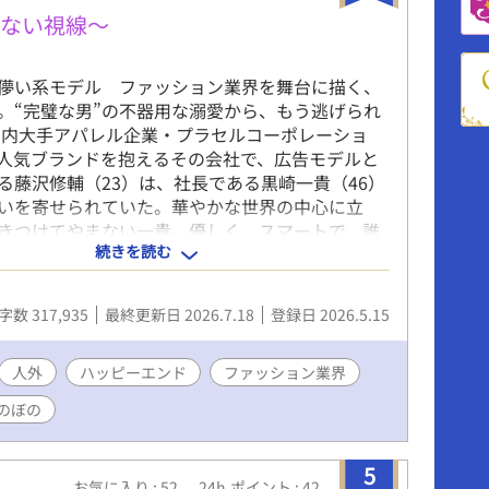
けない視線～
儚い系モデル ファッション業界を舞台に描く、
。“完璧な男”の不器用な溺愛から、もう逃げられ
内大手アパレル企業・プラセルコーポレーショ
人気ブランドを抱えるその会社で、広告モデルと
る藤沢修輔（23）は、社長である黒崎一貴（46）
いを寄せられていた。華やかな世界の中心に立
きつけてやまない一貴。優しく、スマートで、誰
続きを読む
を縮めていく。だからこそ修輔は、その想いを簡
ことができない。こんな人が、本当に自分だけを
ずがない。そう思いながらも、一貴の真っ直ぐな
字数 317,935
最終更新日 2026.7.18
登録日 2026.5.15
れられずにいる。 だが、一貴には秘密があっ
“大人”と“子供”の人格が同居しているかのよう
囲気が切り替わるのだ。仕事では、冷静で完璧な
人外
ハッピーエンド
ファッション業界
には非情な判断すら下す辣腕社長として振る舞う
のぼの
とした瞬間に現れる“子供”のような一貴は、繊細
すく、驚くほど純粋な顔を見せる。それは、ごく
手だけが知る姿だった。 さらに、プライベート
5
お気に入り : 52
24h.ポイント : 42