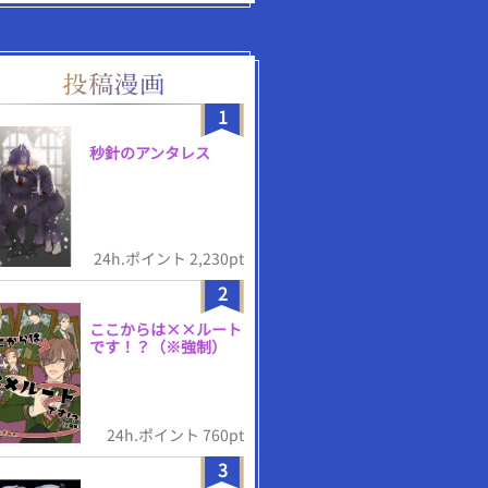
1
秒針のアンタレス
24h.ポイント 2,230pt
2
ここからは××ルート
です！？（※強制）
24h.ポイント 760pt
3