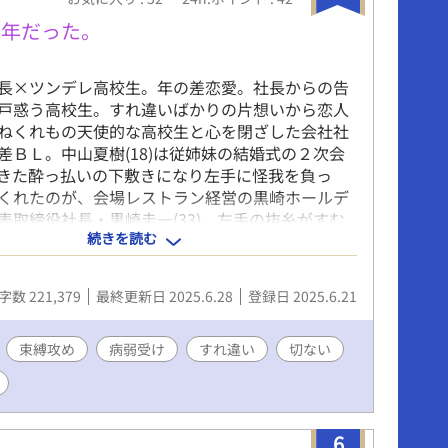
こか落ち着きがなく、不器用で世話がかかる。修
姿に呆れながらも、少しずつ愛おしさを感じてい
少年だった。
、一貴を見守る“家族”のような存在――アルデバ
との交流を通して、修輔は彼の奥底にある孤独と
長×ツンデレ高校生。年の差恋愛。社長からの告
れていく。 交差する視線。ほどけない距離。華
戸惑う高校生。すれ違いばかりの片想いから恋人
ッション業界を舞台に描かれる、不器用な大人達
ねくれもの天使的な高校生と心を閉ざした会社社
の物語。 「鳴弦の天使～あの日に出会った旋律」
差ＢＬ。中山夏樹(18)は従姉妹の結婚式の２次会
ルアイズ～君に溺れて眠る～」「ファーストコン
きた酔っ払いの下敷きになり左手に怪我を負っ
の宇宙人彼氏は光を降らせる」「森林の星空少年
くれたのが、会場レストラン経営の黒崎ホールデ
メエメエ」「花の夜、鬼は恋を知る～君には触れ
表取締役社長・黒崎圭一(33)。左手の抜糸がすむ
にも登場しています。
続きを読む
車で送迎されることになった。黒崎は誰にも心を
夏樹も同じである。しかしながら、夏樹は黒崎の
分の意思とは反対に、本音を吐き出す。２人は孤
字数 221,379
最終更新日 2025.6.28
登録日 2025.6.21
おり、夏樹は黒崎に惹かれていく。黒崎は夏樹に
、執着する。
束縛攻め
病弱受け
すれ違い
切ない
6