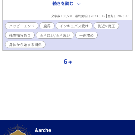
た。自分は奇跡的に授かった命、そのおかげで殺しが嫌いなニコ
続きを読む
は、暴力で殺される魔族を一人でも救おうと人間を真似して風紀
委員を始める。 しかし、そこで現れたのは『洗礼』を好んで行
文字数 100,531
最終更新日 2023.3.15
登録日 2023.3.1
うバーヤーンという青年。彼の目に余る行為を止めているうち
に、彼にもそれなりの矜持があることに気付く。 どうしても
ハッピーエンド
魔界
インキュバス受け
側近‪✕‬魔王
『洗礼』をして成り上がりたいバーヤーンと、『洗礼』を止めさ
残虐描写あり
両片想い/両片思い
一途攻め
せたいニコ。二人は対立しつつも、お互いの矜持が似ていること
に気付いていく。それは、大切なひとを守りたい、というものだ
身体から始まる関係
った。 ところがある日、バーヤーンの家族が奪われ彼は暴走状
態に。これ以上殺しをして欲しくないと彼を止めたニコは、大人
しくなった彼を配下に置き夜伽の相手をお願いする。インキュバ
6
件
スであるニコは精気を得られ、バーヤーンは成り上がりの足掛か
りとしてニコを利用する。一見ウィンウィンのように見えたけれ
ど、その頃のニコは本当は優しいバーヤーンに対して恋心を抱い
ていた。 これは処理としての夜伽、そこに感情は要らないと、
心を押し殺して抱かれるニコ。いずれ魔王になる身だから自由恋
愛は諦めようと思うけれど、バーヤーンへの想いは募るばかりだ
った。 そしてニコの推薦が魔王に通り、バーヤーンは魔王に仕
えることになる。ニコは寂しさに押し潰されそうになりながら
も、これでいいんだ、と自分に言いきかせて過ごしていると、バ
ーヤーンの故郷で不穏な動きが。魔王の命によりニコは紛争を鎮
めに行ったバーヤーンの手伝いに行く。最初は魔力で戦闘を止め
させることができていたニコだったが、傷付けられたバーヤーン
&arche
を見て暴走する。気付けば辺り一面瓦礫と死体の山になったバー