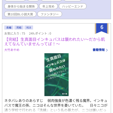
ほどではないけれどそれらしい描写がある話には☆が付いていま
身体から始まる関係
年上攻め
ハッピーエンド
す。 物語の開始時点で主人公は団長に恋をしていますが、結末は
３つに分かれます。 １．団長と結ばれる ２．副団長と結ばれる
第10回BL小説大賞
ファンタジー
３．団長・副団長の両方と結ばれる ※共通ルートでの★マークは
副団長との絡みのみです（団長に見られる描写はあり）。 ※副団
6
長⇒主人公の関係は無理矢理から始まります。苦手な方はご注意
長編
完結
R18
ください。 ※※注意事項は増える可能性があります 【団長ルート
お気に入り : 75
24h.ポイント : 0
完結】 【副団長ルート完結】 【団長＆副団長ルート完結】 第10
【完結】生真面目インキュバスは襲われたい〜だから飢
回BL小説大賞に参加してました。 応援してくださった方や読んで
えてなんていませんってば！〜
くださった方々ありがとうございます！ 最後のルート完結しまし
大竹あやめ
書籍情報
た！ 副団長ルートでまだ書きたいところもあったんですがキリが
いいので一度完結とさせていただきます。 いずれ番外編などでお
届けできたらいいなと思っています。
ネタバレありのあらすじ 弱肉強食が色濃く残る魔界。インキュ
バスで魔王の孫、ニコはそんな世界を憂いていた。 日々ニコが
通う学校で行われる『洗練』という名の暴力が、ニコは嫌いだっ