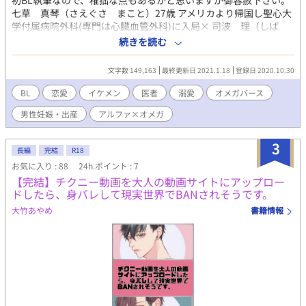
初BL執筆なので、稚拙な点もあるかと思いますが御容赦下さい。
の世界の人々には獣の耳や角、尻尾が生えています。
七草 真琴（さえぐさ まこと）27歳 アメリカより帰国し聖心大
学付属病院外科(専門は心臓血管外科)に入局× 司波 理（しば
おさむ）29歳 聖心大学付属病院外科部長(専門は循環器全般) 七草
続きを読む
真琴はΩだが、発情(ヒート)がくるのが遅く不順がちだった。 憧
れの先輩である司波理と共に働けることを夢見て、アメリカで世
文字数 149,163
最終更新日 2021.1.18
登録日 2020.10.30
界的権威の下で技術を磨いていた。 そんな折、同じ病院で働く事
ができるところから話は始まる…。 Ωである事と、理に想いを寄
BL
恋愛
イケメン
医者
溺愛
オメガバース
せている事を勢みで喋ってしまう。本人は、その想いを本人に伝
男性妊娠・出産
アルファ×オメガ
えてしまったとは知らずに発情(ヒート)を迎えてしまう。 イケメ
ンα医師と、ほんわかΩ医師の身体から始まる関係…。 いちゃラブ
のお話になります。 性的描写やちょっとエロが濃いページのタイ
3
長編
完結
R18
トルには⭐︎マークを付けています。
お気に入り : 88
24h.ポイント : 7
⭐︎..⭐︎..⭐︎..⭐︎..⭐︎..⭐︎..⭐︎..⭐︎..⭐︎..⭐︎..⭐︎..⭐︎..⭐︎ 少しずつ更新予定です。 感想な
【完結】チクニー動画を大人の動画サイトにアップロー
どコメント頂けると嬉しです！ ⭐︎..⭐︎..⭐︎..⭐︎..⭐︎..⭐︎..⭐︎..⭐︎..⭐︎..⭐︎..⭐︎..⭐︎..⭐︎
ドしたら、身バレして現実世界でBANされそうです。
大竹あやめ
書籍情報