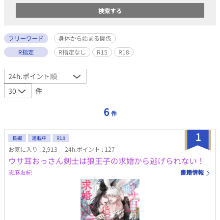
フリーワード
身体から始まる関係
R指定
R指定なし
R15
R18
件
6
件
1
長編
連載中
R18
お気に入り : 2,913
24h.ポイント : 127
ウサ耳おっさん剣士は狼王子の求婚から逃げられない！
志麻友紀
書籍情報