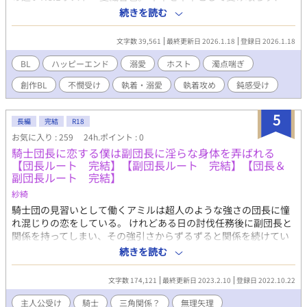
「ラッキー」と笑い飛ばす響也に反発しながらも、霞は行き場の
続きを読む
なさから彼の元で暮らすことになる。 再び起きた火災、拭えない
罪悪感、離れようとする霞――それでも響也は、霞を一人にしな
文字数 39,561
最終更新日 2026.1.18
登録日 2026.1.18
い選択をした。 触れられる距離、逃げ場のない優しさ、身体から
始まる関係。 救いなのか、依存なのか分からないまま、二人は少
BL
ハッピーエンド
溺愛
ホスト
濁点喘ぎ
しずつ深みに沈んでいく。
創作BL
不憫受け
執着・溺愛
執着攻め
鈍感受け
5
長編
完結
R18
お気に入り : 259
24h.ポイント : 0
騎士団長に恋する僕は副団長に淫らな身体を弄ばれる
【団長ルート 完結】【副団長ルート 完結】【団長＆
副団長ルート 完結】
紗綺
騎士団の見習いとして働くアミルは超人のような強さの団長に憧
れ混じりの恋をしている。 けれどある日の討伐任務後に副団長と
関係を持ってしまい、その強引さからずるずると関係を続けてい
た。 そんなとき団長に副団長との行為を見られてしまって
続きを読む
――……。 強引な手管で身体から陥落させられた主人公。 愛はな
いけど主人公をかまう副団長。 部下たちの関係を見てしまってか
文字数 174,121
最終更新日 2023.2.10
登録日 2022.10.22
ら主人公が気になって仕方ない団長。 そんな三人の恋だったり恋
未満だったりな恋愛模様です。 R18の話にはタイトルに★、それ
主人公受け
騎士
三角関係？
無理矢理