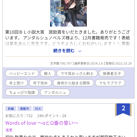
第10回ＢＬ小説大賞 奨励賞をいだたきました。ありがとうござ
います。 アンダルシュノベルズ様より、12月書籍発売です！表紙
は星名あんじ先生です。どうぞよろしくおねがいします！！ 黒髪
銀月の瞳の狼勇者王子(22)×選ばれし勇者の仲間の双舞剣士アル
続きを読む
ビノうさ耳おじさん(37) 勇者と仲間である四英傑がついに災厄を
打ち倒した。 サンドリゥム王国王宮での祝賀会にて、勇者であり
文字数 790,767
最終更新日 2024.2.6
登録日 2022.10.29
この国の第二王子であるノクトは、最弱の兎族と言われながら、
最強の剣士としての災厄討伐の旅の仲間となったスノゥの前に跪
ハッピーエンド
獣人
ウサ耳おっさん剣士
狼勇者王子
いた。 「双舞剣のスノゥよ、あなたに我が永遠の愛を。狼の雄は
年上受け
年下攻め
身体から始まる関係
でもラブラブ
生涯ただ一人に愛を誓うもの。どうか、我が妻となってくれ」 突
然の求婚にどよめく広間にスノゥは遠い目となった。 どこの世界
ちょっぴり陰謀
アンダルシュ
に無精髭のおっさんに求婚する王子様がいる！いや、その前に自
分達はすでにくだくだの“身体だけ”の関係ではあったのだ
2
が……。 この王子様の奇行？に仲間達に助けを求めても、なあな
長編
連載中
R18
あに王子様を甘やかしたお前が悪いと言われる始末。ノクトの父
お気に入り : 732
24h.ポイント : 28
である王も普通は反対するだろう！と思うが、なぜかニコニコし
Words of love 〜αとΩ番の誓い〜
ている。 俺には誰も味方はいないのか？とぐるぐるするスノゥ
浅葱
の、さらに頭が痛いことに自分の出自の問題も絡んで、災厄を倒
して平和になったはずの世界に、早くも騒乱の気配が……。 ※こ