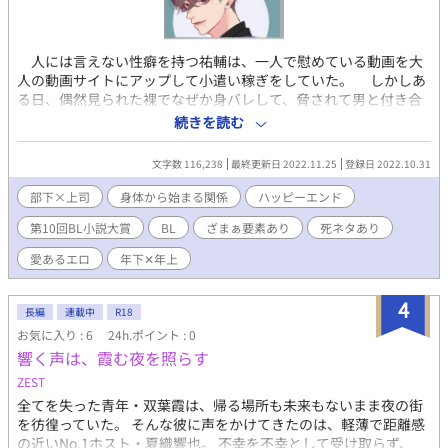
人には言えない性癖を持つ祐輔は、一人で慰めている動画を大
人の動画サイトにアップして小遣い稼ぎをしていた。 しかしあ
る日、偶然見られた裸でなぜか身バレして、脅されて男と付き合
うことに。 けれど男は最初こそ祐輔を脅そうとしてきたけれ
続きを読む
ど、どうやら本気で祐輔のことを好きなようだ。なんで？ どう
して？ 好きな人の全てを受け入れたい。そんなテーマで書きま
文字数 116,238
最終更新日 2022.11.25
登録日 2022.10.31
した。 ★はR18表現ありです。 この作品は、ムーンライトノ
ベルズ、fujossyにも掲載しています。
部下×上司
身体から始まる関係
ハッピーエンド
第10回BL小説大賞
BL
ざまぁ要素あり
死ネタあり
愛あるエロ
年下‪✕‬年上
4
長編
連載中
R18
お気に入り : 6
24h.ポイント : 0
響く声は、霞む夜を照らす
ZEST
全てを失った青年・双葉霞は、帰る場所も未来もないまま夜の街
を彷徨っていた。 そんな彼に声をかけてきたのは、軽薄で距離感
の近いNo.1ホスト・夏織響也。 不幸を不幸として受け取らず、