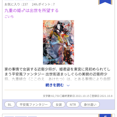
お気に入り : 237
24h.ポイント : 7
九重の姫♂は出世を所望する
ごいち
家の事情で女装する近衛少将が、姫君姿を東宮に見初められてし
まう平安風ファンタジー 出世街道まっしぐらの美貌の近衛府少
将、九重緋立（ここのえ あけたつ）は、とある事情により自邸
では女性の姿で過ごしている。 それを『妹姫』だと勘違いした東
続きを読む
宮が屋敷に忍んできて……。 後半は中納言のその後のお話。 失踪
した近衛府少将を探して、元中納言、藤原玄馬は官職を辞して吉
文字数 82,750
最終更新日 2021.10.15
登録日 2021.10.8
野の地に来ていた。 消息を尋ねて訪れた屋敷で、玄馬は天女のよ
うに美しい荘園領主と出会い……。 身分違いの恋、NTR、ツンデ
BL
平安風ファンタジー
女装
NTR
身分違い
レ要素アリです。