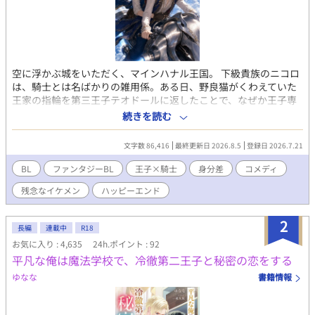
空に浮かぶ城をいただく、マインハナル王国。 下級貴族のニコロ
は、騎士とは名ばかりの雑用係。ある日、野良猫がくわえていた
王家の指輪を第三王子テオドールに返したことで、なぜか王子専
属の「落とし物係」に任命されてしまう。 美貌と才能に恵まれ、
続きを読む
飛行車で自由に空を駆けるテオドール。しかしその実態は、会う
たび何かをなくしてはニコロを呼びつける、とんでもないおっち
文字数 86,416
最終更新日 2026.8.5
登録日 2026.7.21
ょこちょいだった。 呆れ、振り回され、それでも放っておけな
い。身分違いの想いが募る一方、ニコロには誰にも言えない「空
BL
ファンタジーBL
王子×騎士
身分差
コメディ
を飛びたい」という夢があって――。 空飛ぶ自由人王子×口の悪
残念なイケメン
ハッピーエンド
い世話焼き騎士。 落とし物から始まる、身分違いの恋と夢の物
語。
2
長編
連載中
R18
お気に入り : 4,635
24h.ポイント : 92
平凡な俺は魔法学校で、冷徹第二王子と秘密の恋をする
ゆなな
書籍情報