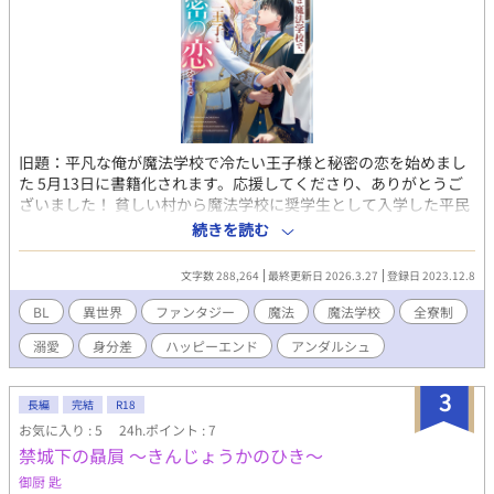
旧題：平凡な俺が魔法学校で冷たい王子様と秘密の恋を始めまし
た 5月13日に書籍化されます。応援してくださり、ありがとうご
ざいました！ 貧しい村から魔法学校に奨学生として入学した平民
出身の魔法使いであるユノは成績優秀であったので生徒会に入る
続きを読む
ことになった。しかし、生徒会のメンバーは貴族や王族の者ばか
りでみなユノに冷たかった。 とりわけ生徒会長も務める美しい王
文字数 288,264
最終更新日 2026.3.27
登録日 2023.12.8
族のエリートであるキリヤ・シュトレインに冷たくされたことに
ひどく傷付いたユノ。 だが冷たくされたその夜、学園の仮面舞踏
BL
異世界
ファンタジー
魔法
魔法学校
全寮制
会で危険な目にあったユノを助けてくれて甘いひと時を過ごした
溺愛
身分差
ハッピーエンド
アンダルシュ
身分が高そうな男はどことなくキリヤ・シュトレインに似てい
た。 あの冷たい男がユノにこんなに甘く優しく口づけるなんてあ
りえない。 そしてその翌日学園で顔を合わせたキリヤは昨夜の優
3
長編
完結
R18
しい男とはやはり似ても似つかないほど冷たかった。 仮面舞踏会
お気に入り : 5
24h.ポイント : 7
で出会った優しくも謎に包まれた男は冷たい王子であるキリヤだ
禁城下の贔屓 〜きんじょうかのひき〜
ったのか、それとも別の男なのか。 全寮制の魔法学園で平民出身
の平凡に見えるが努力家で健気なユノが、貧しい故郷のために努
御厨 匙