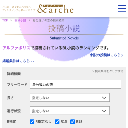
TOP
投稿小説
身分違いの恋の検索結果
Submitted Novels
アルファポリス
で投稿されているBL小説のランキングです。
小説の投稿はこちら
掲載条件はこちら
×検索条件をクリアする
詳細検索
フリーワード
長さ
進行状況
R指定
R指定なし
R15
R18