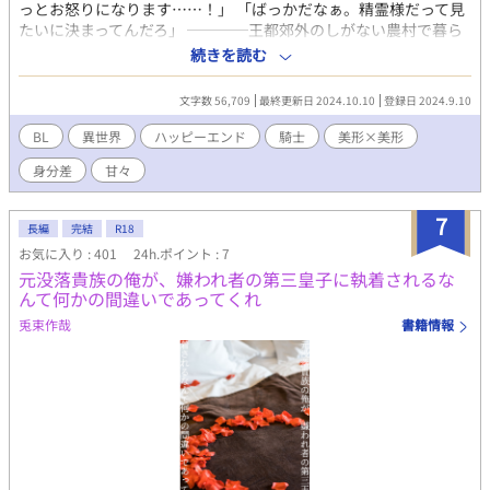
っとお怒りになります……！」 「ばっかだなぁ。精霊様だって見
たいに決まってんだろ」 ────王都郊外のしがない農村で暮ら
す少年リュリュは、その地に根付く精霊信仰の敬虔な信徒であ
続きを読む
り、そして天涯孤独の身であった。身内を亡くした侘しさを紛ら
わさんと王都まで出稼ぎに行き、忙しくも充実した日々を送るリ
文字数 56,709
最終更新日 2024.10.10
登録日 2024.9.10
ュリュは、常連客である眉目麗しい騎士オリヴェルに対して密か
な思いを寄せる。しかしオリヴェルは特定の恋人を作らない生来
BL
異世界
ハッピーエンド
騎士
美形×美形
の遊び人だとの噂が……。そんな身分違いの恋に振り回される
身分差
甘々
中、リュリュには何やら特別な力があることが分かり、事態は思
わぬ方向へと進展していく。 ◇◇ ※男性妊娠を可能とする描写が
あります。 ※「お前」呼びしちゃう攻めです。 ※タイトル回収後
7
長編
完結
R18
もしばらく話が続く予定です。 ※R-18描写が入る回には米印(※)
お気に入り : 401
24h.ポイント : 7
を付けます。
元没落貴族の俺が、嫌われ者の第三皇子に執着されるな
んて何かの間違いであってくれ
兎束作哉
書籍情報