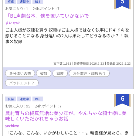
5
短編
連載中
R18
お気に入り : 1
24h.ポイント : 7
「BL声劇台本」僕を置いていかないで
すいか🍉
ご主人様が奴隷を買う 奴隷はご主人様ではなく執事にドキドキを
感じることになる 身分違いの2人は果たしてどうなるのか？！ 執
事×奴隷
文字数 1,933
最終更新日 2026.5.23
登録日 2026.5.23
身分違いの恋
奴隷
調教
お仕置き・調教あり
バッドエンド？
6
長編
連載中
R18
お気に入り : 95
24h.ポイント : 7
農村育ちの純真無垢な美少年が、やんちゃな騎士様に美
味しくいただかれちゃうお話
yochiwo
「こんな、こんな、いかがわしいこと……。精霊様が見たら、き