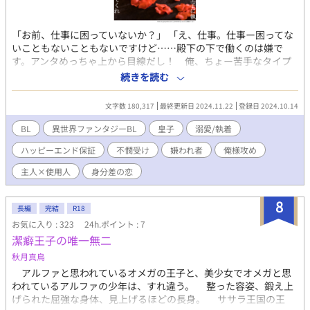
「お前、仕事に困っていないか？」 「え、仕事。仕事ー困ってな
いこともないこともないですけど……殿下の下で働くのは嫌で
す。アンタめっちゃ上から目線だし！ 俺、ちょー苦手なタイプ
なんだもん！」 元貴族のフェイ・シックザールは、貴族の家から
続きを読む
金品を持ち出して闇市で売り生活をしていた家無し無一文。貴族
だったころの記憶はおぼろげだが、まともな職に就くことはした
文字数 180,317
最終更新日 2024.11.22
登録日 2024.10.14
くない、と変なプライドから盗みを続けていた。そしてある屋敷
に盗みに入るの。だが、そこで初めて盗みがバレ、容姿の整った
BL
異世界ファンタジーBL
皇子
溺愛/執着
謎の男につかまりかけたところ命からがらで逃げだす。 酷い目に
ハッピーエンド保証
不憫受け
嫌われ者
俺様攻め
あったフェイはその後、帝都で身を隠しながら生活していた。し
かしある日、盗みに入った屋敷に住んでいるという嫌われ者の第
主人×使用人
身分差の恋
三皇子、アーベント・ヴォルガに見つかってしまう。あの夜あっ
た男というのは、皇族……しかも、一番ヤバいといわれている第
8
三皇子！ 皇族の屋敷に不法侵入した罪で殺される⁉ と思ってい
長編
完結
R18
たフェイだが、なぜかアーベントに人手が足りないから屋敷で働
お気に入り : 323
24h.ポイント : 7
くよう強制されて……？ 俺様で上から目線、とても皇子とは思え
潔癖王子の唯一無二
ない素行の悪さに飽き飽きしながらも使用人としてアーベントに
秋月真鳥
関わるフェイ。 けれども、アーベントと関わっていく中で、彼が
嫌われている理由や、変わっていくアーベントの態度にだんだん
アルファと思われているオメガの王子と、美少女でオメガと思
と惹かれていく。 そしてフェイは恋心を自覚するが、これは明ら
われているアルファの少年は、すれ違う。 整った容姿、鍛え上
かに身分違いの恋で―― ※俺様皇子攻め×不憫な受けのお話で
げられた屈強な身体、見上げるほどの長身。 ササラ王国の王