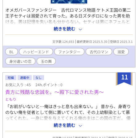
オメガバースファンタジー 古代ロマンス物語 ケトメ王国の第二
王子セティは溺愛されて育った。ある日ズタボロになった男を助
ける。男は記憶を失い名も分からない。セティは男にネフェルと
名付け従者にする。 主従の二人に芽生えた恋心は、玉の輿へ
続きを読む
と…… 独自設定のオメガバース、古代を想定したファンタジー物
語をお楽しみください。 改題しました。
文字数 124,693
最終更新日 2025.5.30
登録日 2025.3.1
BL
ハッピーエンド
ファンタジー
古代ロマン
溺愛
身分違いの恋
玉の輿
11
短編
連載中
なし
お気に入り : 45
24h.ポイント : 0
貴方に残酷な忠誠を。〜殿下に愛された男〜
ともり
「お前がいないと…俺はきっと息も出来ない。」 昔から、身寄り
のない俺を従者として側に置いてくれて、その上幼馴染として慕
ってくれた。一身に愛を与えてくれる俺の主はこの国の王だ。 優
しい優しい俺の神様。この先明るい未来の中で幸せになってほし
続きを読む
いのに… 「ずっと…想ってるよ、これからも」 貴方に誓った忠誠
は永遠に…。 一国の王子×幼馴染従者の身分違いBL。
文字数 14,660
最終更新日 2021.8.17
登録日 2020.9.16