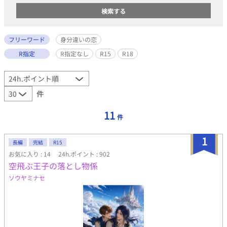
フリーワード
身分違いの恋
R指定
R指定なし
R15
R18
件
11
件
1
長編
完結
R15
お気に入り : 14
24h.ポイント : 902
空飛ぶ王子の落とし物係
ソウヤミナセ