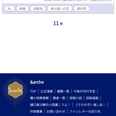
BL
執着
幼馴染
身分違いの恋
異世界
11
件
&arche
TOP
公式漫画
書籍一覧
今後の刊行予定
購入特典情報
著者一覧
投稿小説
投稿漫画
樋口美沙緒の小説書こうよ！
《うちの子》推し会！
作家募集
お問い合わせ
ファンレターの送り先