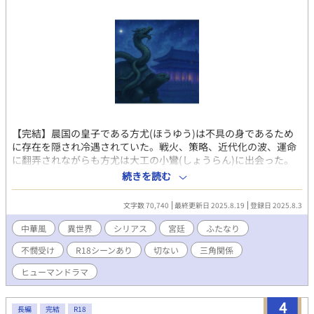
力しながらも身分違いの恋に身を焦がすお話。
【完結】晨国の皇子である方尤(ほうゆう)は不具の身であるため
に存在を隠され冷遇されていた。戦火、策略、近代化の波、運命
に翻弄されながらも方尤は大工の小鸞(しょうらん)に出会った。
身分違いの恋に方尤は心を揺らす。一方、皇帝にはある思惑があ
続きを読む
り……？
文字数 70,740
最終更新日 2025.8.19
登録日 2025.8.3
中華風
異世界
シリアス
宮廷
ふたなり
不憫受け
R18シーンあり
切ない
三角関係
ヒューマンドラマ
4
長編
完結
R18