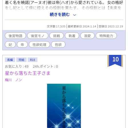
着く名を暁諾(アーヌオ)彼は帝(ハオ)から愛されている。 女の格好
をし妃として傍に控えその役割を果たす。 その役割とは【未来を
見通す力】その代償は性欲発散。暁諾は帝からただ道具として愛
続きを読む
されているだけ、本当にそうなのか？ そしてその力を知る者が
もう1人……。 続きは本編にて…→ -------------*-----------------------
文字数 17,535
最終更新日 2024.1.14
登録日 2023.12.19
*-----------------------------*--------------------*---------- ★作品を書こ
うと思ったきっかけ 今流行の後宮物語を書いていこうかなという
後宮物語
後宮モノ
挑戦
執着
溺愛
特殊能力
感じに書き始めました。 知識不足だったりするので暖かい目で見
妃
帝
性欲処理
性欲
て頂けると幸いです。 のびのびと更新します。 好きかも、続きが
気になるかもと思ったら【お気に入り】一票をお願いします。 ※
性描写多く含みます。 ※文章の無断転載禁止。
10
長編
完結
R18
お気に入り : 49
24h.ポイント : 0
星から落ちた王子さま
梅川 ノン