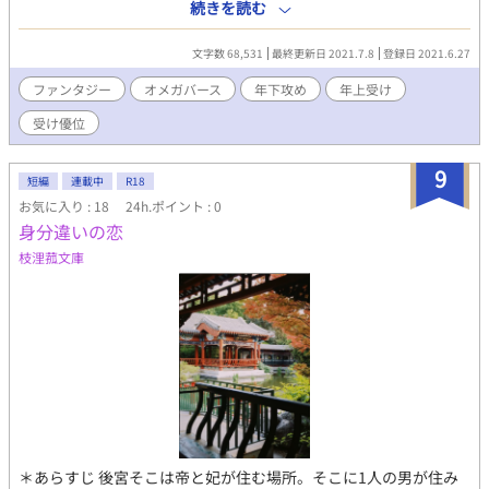
す‼ ※◆印の所はR18描写が入っています ※毎日0：00に更新で
子、アレクサンテリは、アルファと間違われるオメガだった。
続きを読む
す!! ※第１部完結いたしました。第２部開始まで休載いただきま
潔癖症で、「キスは唾液が耐えられない」「他人の体内に体の一
す。
部を突っ込むのは気持ち悪い」「中で放たれたら発狂する」と、
文字数 68,531
最終更新日 2021.7.8
登録日 2021.6.27
あまりにも恋愛に向かないアレクサンテリ王子の結婚相手探しは
困難を極めていた。 王子の誕生日パーティーの日に、雨に降ら
ファンタジー
オメガバース
年下攻め
年上受け
れて入った離れの館で、アレクサンテリは濡れた自分を心配して
受け優位
くれる美少女に恋をする。 しかし、その美少女は、実は男性で
アルファだった。 王子をアルファと信じて、自分が男性でアル
ファと打ち明けられない少年と、美少女を運命と思いながらも抱
9
短編
連載中
R18
くのは何か違うと違和感を覚える王子のすれ違い、身分違いの恋
お気に入り : 18
24h.ポイント : 0
愛物語。 ※受け(王子、アレクサンテリ)と、攻め(少年、ヨウシア)
身分違いの恋
の視点が一話ごとに切り替わります。 ※受けはオメガで王子のア
レクサンテリです。 ※受けが優位で性行為を行います。(騎乗位と
枝浬菰文庫
か) ムーンライトノベルズでも投稿しています。
＊あらすじ 後宮そこは帝と妃が住む場所。そこに1人の男が住み