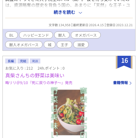
は、資源略奪の歴史を背負う国の、あまりに「天然」な王子・ユ
キ（α）だった。 初対面でいきなり押し倒され、「おれの子を産
続きを読む
んで！」と迫るユキに、ハルはビンタで応戦！ 第一印象は最悪、
考えれば考えるほどムカつく相手なのに、なぜかハルの身体は、
文字数 134,958
最終更新日 2026.4.15
登録日 2023.12.21
ユキの甘い匂いに疼いてしまい…！？ おバカな恋の裏側に、奪わ
れた獣人の歴史が交錯する—— オメガバースとは？ 欧米が発祥と
BL
ハッピーエンド
獣人
オメガバース
いわれる物語設定で、α（アルファ）、β（ベータ）、Ω（オメ
獣人オメガバース
城
王子
溺愛
ガ）、3種の人間が存在するユニバース（架空の世界）のこと。
オメガバースの特徴として、男女に関係なく妊娠することができ
ます。 ⚠️獣型⇄人型に変化するタイプの獣人(わんこ)です 【ジャ
16
長編
完結
R18
ンル】 ファンタジー・ラブラブ・ギャグ・切ない・ハピエン・子
お気に入り : 212
24h.ポイント : 0
作り・城もの 【メインCP】 攻め・ユキ(ａ) 獣人族の王族。とって
真柴さんちの野菜は美味い
もお金持ちのボンボン！社交の場ではなんでもそつなくこなせる
スパダリ風味の美青年なのに、日常生活ではちょっと自分の世界
晦リリ＠9/10『死に戻りの神子～』発売
書籍情報
強めの天然くん。獣人調査のためにやってきたハルに一目惚れ
し、結婚して！！！おれの子供産んで！！と迫る。モフモフの耳
と尻尾がチャームポイント。ハルのことを運命のつがいだと言い
張っている。 受け・ハル(Ω) 普通の大学院生。幼い頃から獣人族
に憧れていて、大好きすぎて院でも専攻している。幼稚園のアル
バムには「じゅうじんぞくのおよめさんになりたい」なんて書い
ていたのに、いざそれが現実になると…！？！？ものすごい面食
い。ユキの顔が好き。 それぞれのお話の題名に、 ちょっとえっち
なやつ* えっちなやつ** すごくえっちなやつ*** で印を付けてい