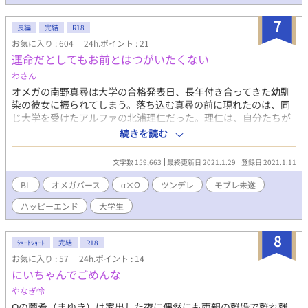
爵様が契約を違反すれば1億円の罰金が発生するという契約書を作
ったのにも関わらずそれを違反して僕を溺愛し始めた。 最強竜人
7
長編
完結
R18
公爵家当主第一騎士団長×孤独な神の愛おし子 主人公ガーベラ23
お気に入り : 604
24h.ポイント : 21
歳 ルイ・メイアン201歳
運命だとしてもお前とはつがいたくない
わさん
オメガの南野真尋は大学の合格発表日、長年付き合ってきた幼馴
染の彼女に振られてしまう。落ち込む真尋の前に現れたのは、同
じ大学を受けたアルファの北浦理仁だった。理仁は、自分たちが
運命のつがいではないかと言い出すが、真尋は受け入れられな
続きを読む
い。しかし同じ大学に通う二人は、次第に接点が増え距離が近づ
いていく。 固定カプですが、モブレ未遂もあるので苦手な方はご
文字数 159,663
最終更新日 2021.1.29
登録日 2021.1.11
注意ください。 ムーンライトにも投稿しております。
BL
オメガバース
α×Ω
ツンデレ
モブレ未遂
ハッピーエンド
大学生
8
ｼｮｰﾄｼｮｰﾄ
完結
R18
お気に入り : 57
24h.ポイント : 14
にいちゃんでごめんな
やなぎ怜
Ωの繭希（まゆき）は家出した夜に偶然にも両親の離婚で離れ離