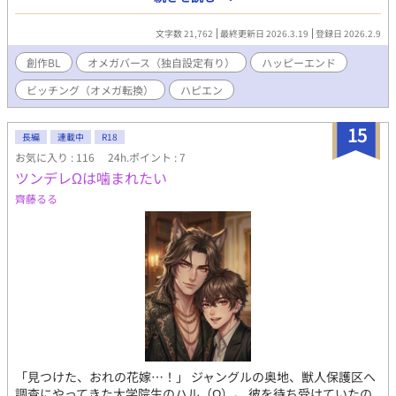
ファに長年恋心を寄せていた。 しかし、実父の側室であり、弟た
ちの父親である人を奪ってまで幸せになる事など出来ないと思
文字数 21,762
最終更新日 2026.3.19
登録日 2026.2.9
い、一度もその想いを告げたことはなかった。そして、成人後に
は遠くの領地をもらい、イファから離れる道を選ぶと決めてい
創作BL
オメガバース（独自設定有り）
ハッピーエンド
る。そうして想いに蓋をしたまま、彼は成人の日を迎えた。 祝宴
ビッチング（オメガ転換）
ハピエン
の日の朝、正装をした四兄弟は杯を交わし、これからも変わらず
にいることを誓い合おうとしていた。すると、その杯を飲み干し
たイセイは、そのままその場に倒れ込んでしまう。 暗殺かと思わ
15
長編
連載中
R18
れたその出来事は、イセイが翌日目を覚ましたことで杞憂に終わ
お気に入り : 116
24h.ポイント : 7
ったのだが、目覚めたイセイはなぜかオメガになっていて……。
ツンデレΩは噛まれたい
秘めた想いが絡まり合い、真っ直ぐに繋がれない恋。 不器用な二
人が番うまでの日々を綴る、訳ありオメガバース。
齊藤るる
「見つけた、おれの花嫁…！」 ジャングルの奥地、獣人保護区へ
調査にやってきた大学院生のハル（Ω）。 彼を待ち受けていたの