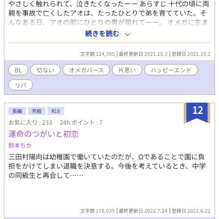
やさしく触れられて、泣きたくなったーー あらすじ 十代の頃に両
親を事故で亡くしたアオは、たったひとりで弟を育てていた。そ
んなある日、アオの前にひとりの男が現れてーー。 オメガに生ま
れたことを憎むアオと、“運命のつがい”の存在自体を否定するシ
続きを読む
オン。互いの存在を否定しながらも、惹かれ合うふたりは……。
運命とは、つがいとは何なのか。 ★リバ描写があります。苦手な
文字数 124,395
最終更新日 2021.10.3
登録日 2021.10.2
かたはご注意ください。 ★オメガバースです。 ★思わずハッと息
を呑んでしまうほど美しいイラストはshivaさん(@kiringo69)に描
BL
切ない
オメガバース
片思い
ハッピーエンド
いていただきました。
リバ
12
長編
完結
R18
お気に入り : 233
24h.ポイント : 7
運命のつがいと初恋
鈴本ちか
三田村陽向は幼稚園で働いていたのだが、Ωであることで園に負
担をかけてしまい退職を決意する。今後を考えているとき、中学
の同級生と再会して……
文字数 176,035
最終更新日 2022.7.24
登録日 2022.6.22