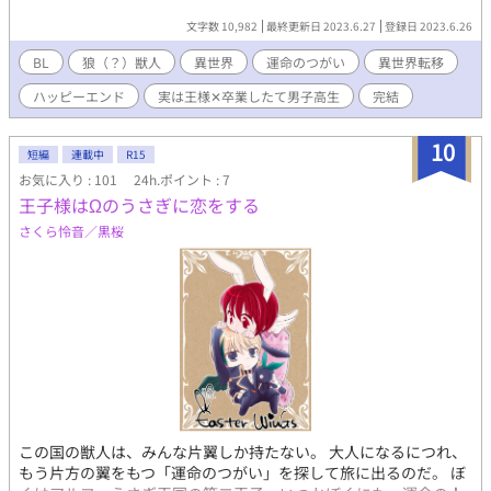
文字数 10,982
最終更新日 2023.6.27
登録日 2023.6.26
BL
狼（？）獣人
異世界
運命のつがい
異世界転移
ハッピーエンド
実は王様✕卒業したて男子高生
完結
10
短編
連載中
R15
お気に入り : 101
24h.ポイント : 7
王子様はΩのうさぎに恋をする
さくら怜音／黒桜
この国の獣人は、みんな片翼しか持たない。 大人になるにつれ、
もう片方の翼をもつ「運命のつがい」を探して旅に出るのだ。 ぼ