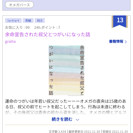
オメガバース
13
ｼｮｰﾄｼｮｰﾄ
完結
R15
お気に入り : 99
24h.ポイント : 7
余命宣告された叔父とつがいになった話
grotta
書籍情報
運命のつがいは年若い叔父だったーーーオメガの直央は15歳のあ
る日、叔父の前でヒートを起こしてしまう。行為は未遂に終わる
が、その後叔父は直央の前から姿を消した。 オメガの甥とアルフ
ァの叔父は再会してつがいになるが、そこに恋愛感情は無かっ
続きを読む
た。 運命のつがいが余命宣告を受け死を迎えるまでを看取ったオ
メガが、ベータ男性との結婚を控えて過去を語るお話し。 ※こち
文字数 3,434
最終更新日 2021.11.30
登録日 2021.11.30