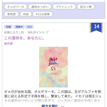
らは『派遣Ωは社長の抱き枕〜エリートαを寝かしつけるお仕
事〜』番外編”一也の新しい恋"に登場する金子直央の過去のお話
オメガバース
運命のつがい
プラトニック
叔父×甥
しですが、単独でもショートショートとして読むことができま
家族愛
完結
R15は保険
す。
14
短編
連載中
R18
お気に入り : 25
24h.ポイント : 7
この運命を、あなたに。
皆中透
オメガが治める国、オルサラータ。この国は、王がアルファを側
室に迎える形式で子孫を残し、繁栄して来た。 イセイは現王ジュ
オの運命のつがいとの間の息子で、ジュオの二番目の子供にあた
る。彼には兄が一人と弟が二人いるのだが、その弟の父であるイ
続きを読む