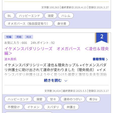
かベータだとバレて処刑されるであろうその日まで。 しかしある
時、国王であるソーマと出会う。 彼はルティをオメガであり、自
文字数 100,563
最終更新日 2026.4.13
登録日 2026.3.27
分の運命のつがいだと言う。 だが彼が運命を感じたのは、兄の残
り香だった。 ソーマに愛される日々に喜びと体の違和感を感じつ
BL
ハッピーエンド
溺愛
ハレム
つも、彼を騙していること。 そして彼の運命が双子の兄であるこ
オメガバース（独自設定有り）
身分差
とに、ルティは耐えきれず真実を告げる。 さらには、本物の運命
のつがいである兄がハレムにやってくる……！
2
短編
完結
R18
お気に入り : 666
24h.ポイント : 92
イケメンスパダリシリーズ オメガバース ＜凌也＆理央
編＞
波木真帆
書籍情報
イケメンスパダリシリーズ 凌也＆理央カップル ⭐︎イケメンスパダ
リ弁護士に助け出されて運命が変わりました（理央視点） ⭐︎イメ
ケンスパダリ弁護士はようやく見つけた最愛と激甘な夫夫生活始
めます（凌也視点） のお話のカップルでオメガバース編となりま
続きを読む
す。 ＜あらすじ＞ 十歳のバース検査でΩでもβでもない不確定βと
言われた理央。 十八歳の再検査も不確定βの診断が下されて、専
文字数 34,414
最終更新日 2025.5.5
登録日 2025.3.17
門病院で再検査を行うことに。 しかし、病院に行く途中で人生初
のヒートを起こしてしまった。 そこに居合わせた医者と警察のコ
ハッピーエンド
溺愛
甘々
運命のつがい
希少α
ンビに保護されて病院に行くと、そこで運命と出会い……。 αの
不憫受け
イケメン
スパダリ
弁護士
中でも数％しかいない希少αと不確定βと言い続けられていた施設
育ちの可哀想なΩのお話。もちろんハッピーエンドです！ ※オメ