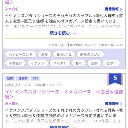
編＞
波木真帆
書籍情報
イケメンスパダリシリーズのそれぞれのカップル ⭐︎凌也＆理央 ⭐︎寛
人＆空良 ⭐︎直己＆佳都 を独自のオメガバース設定で書いていま
す。 まとめて一つの作品にしようと思ってましたが、それぞれの
番外編が書きにくいことや一つのカップルが長くなりそうなので
続きを読む
それぞれ独立させることにしました。 ＜あらすじ＞ 三十歳の寛人
は同じ希少αの親友・観月凌也に運命のつがいが見つかったことを
文字数 31,692
最終更新日 2025.9.21
登録日 2025.4.11
知る。無事につがいになったお祝いを送ろうとプレゼントを買い
に出かけた先で、助けを求めて駆け寄ってきた相手が自分の運命
ハッピーエンド
溺愛
希少α×Ω
運命のつがい
のつがいだとわかった。一気にラット状態に陥った寛人は街中で
不憫受け
イケメン
スパダリ
甘々
医師
美少年
つがいを襲うわけにもいかず、強い抑制剤を投与して父親の病院
に別々に搬送されることとなった。そこから二人が再会して無事
につがいになるまでのお話です。 ※オメガバースの世界線なので
5
短編
連載中
R18
出会いそのほかは現実編とは異なりますが、登場人物や関係など
お気に入り : 234
24h.ポイント : 21
は変わりません。 R18には※つけます。
イケメンスパダリシリーズ オメガバース ＜直己＆佳都
編＞
波木真帆
書籍情報
イケメンスパダリシリーズのそれぞれのカップル ⭐︎凌也＆理央 ⭐︎寛
人＆空良 ⭐︎直己＆佳都 を独自のオメガバース設定で書いていま
す。 このお話は ⭐︎直己＆佳都編です。 まとめて一つの作品にしよ
うと思ってましたが、それぞれの番外編が書きにくいことや一つ
続きを読む