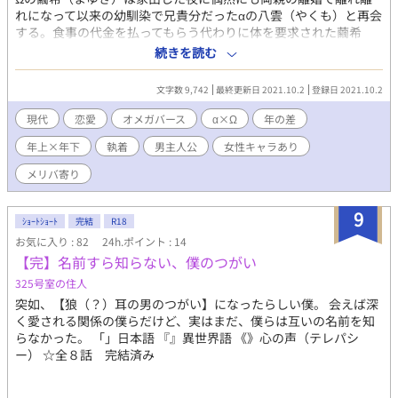
れになって以来の幼馴染で兄貴分だったαの八雲（やくも）と再会
する。食事の代金を払ってもらう代わりに体を要求された繭希
は、そのまま八雲の家で肉体関係を持つ。しかし初めての発情期
続きを読む
が訪れ、ふたりはそのままつがいに。八雲に引き留められ、ずる
ずると滞在を続け彼に抱かれる日々を送る繭希だったが、あると
文字数 9,742
最終更新日 2021.10.2
登録日 2021.10.2
き「運命のつがい」である蝶子（ちょうこ）と出会ってしまう。
※性的表現あり。オメガバース。受けの頭が弱い＆女性キャラ
現代
恋愛
オメガバース
α×Ω
年の差
（蝶子）が攻めの手引きでひどい目に遭わされる（直接描写な
年上×年下
執着
男主人公
女性キャラあり
し）＆メリバっぽいので注意。他、攻めの語尾にハートマークが
現れることがあります。
メリバ寄り
9
ｼｮｰﾄｼｮｰﾄ
完結
R18
お気に入り : 82
24h.ポイント : 14
【完】名前すら知らない、僕のつがい
325号室の住人
突如、【狼（？）耳の男のつがい】になったらしい僕。 会えば深
く愛される関係の僕らだけど、実はまだ、僕らは互いの名前を知
らなかった。 「」日本語 『』異世界語 《》心の声（テレパシ
ー） ☆全８話 完結済み