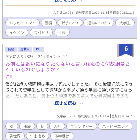
のカップルが長くなりそうなのでそれぞれ独立させることにしま
した。 ＜あらすじ＞ 悠木が運命のつがいと出会う場に居合わせた
文字数 10,099
最終更新日 2025.11.8
登録日 2025.11.8
直己。 そこに同じく居合わせて手伝ってくれた榊秀吾にお礼をし
たいと申し出たが、秀吾はお礼の代わりに、付き纏いの被害を受
ハッピーエンド
溺愛
希少α×Ω
運命のつがい
大学生
けている友人の恋人のふりをして欲しいと頼んできた。 その彼と
イケメン
スパダリ
社長
観月の事務所で顔合わせをすることになり出かけた直己だった
が、彼とあった途端、彼が運命のつがいだったと知る。 直己と佳
都が出会い、無事に恋人になるまでの物語です。 ※オメガバース
6
長編
連載中
R18
の世界線なので出会いそのほかは現実編とは異なりますが、登場
お気に入り : 826
24h.ポイント : 21
人物や関係などは変わりません。
お前とは番いになりたくないと言われたのに何故溺愛さ
れているのでしょうか？
紅月
僕が12歳の頃両親は事故で死んでしまった。 その後孤児院に引き
取られて奨学生として貴族から平民が通う学園に通い文官になっ
た。 だがある日、最上位の種族である竜人で公爵家当主である、
ルイ・メイアンから僕が公爵様の運命の番である事を知らされ
続きを読む
る。しかし、僕の魂の色は真っ黒で醜いため僕とは番いになりた
くないと契約書を作られてしまった。 この国は無種族が生活して
文字数 8,282
最終更新日 2024.11.4
登録日 2024.2.6
おり竜神や獣人は運命のつがいというものが存在する。 おまけに
竜人には人の魂の色が見えるらしく相手の感情や思考が魂の色に
BL
溺愛
番
人外
ファンタジー
ハッピーエンド
よって分かるらしい。しかし、僕の魂の色はぐちゃぐちゃした濁
異世界
年上攻め
不幸受け
った色をしていて見るに堪えないらしい。 しかし、ある時から公