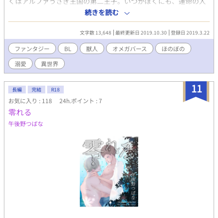
くはアルファうさぎ王国の第二王子。いつかぼくにも、運命の人
が現れるに違いない。そう、きっと、すごくきれいで可愛い、ぼ
続きを読む
くだけの――。 某創キャラで完全にパロディ遊びをしています
が、本編とは全く関係ありません。 気が向いた時に更新するやつ
文字数 13,648
最終更新日 2019.10.30
登録日 2019.3.22
ですが、よろしければお楽しみください。波乱はあれど、ハッピ
ー溺愛ものです。獣人オメガバースかもしれない。（ウサギ×ウ
ファンタジー
BL
獣人
オメガバース
ほのぼの
サギ／人間×ウサギ） ゆるゆる童話風ファンタジーBLです。
溺愛
異世界
11
長編
完結
R18
お気に入り : 118
24h.ポイント : 7
零れる
午後野つばな