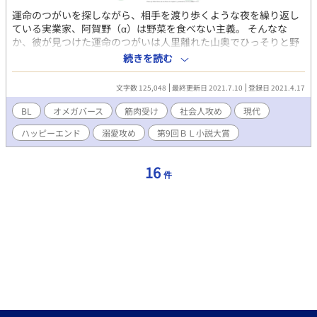
ます。 ⚠️攻めが受けの性器、アヌスを舐める表現が度々ありま
運命のつがいを探しながら、相手を渡り歩くような夜を繰り返し
す。苦手な方はお気を付けください。 FANBOX開設しました🎈 ・
ている実業家、阿賀野（α）は野菜を食べない主義。 そんなな
ボツネタ何本か ・ボツネタ🔞ペニスリング 拘束棒(未完結) そし
か、彼が見つけた運命のつがいは人里離れた山奥でひっそりと野
て秘密の番外編もいち早く読めるかも…？ 「本編完結目前」のお
菜農家を営む真柴（Ω）だった。 オメガなのだからすぐにアルフ
祭りに乗じて、これまで放出できなかった小ネタや、プロットな
続きを読む
ァに屈すると思うも、人嫌いで会話にすら応じてくれない真柴を
どを投稿したので、継続支援というよりかは「買い切り」のイメ
落とすべく山奥に通い詰めるが、やがて阿賀野は彼が人嫌いにな
ージで、今月だけ覗いてもらえると嬉しいです😋 よろしくお願い
文字数 125,048
最終更新日 2021.7.10
登録日 2021.4.17
った理由を知るようになる。 ※一話目のみ、攻めと女性の関係を
します😋 https://saitoruru0116.fanbox.cc/
におわせる描写があります。 ※2019年に前後編が完結した創作同
BL
オメガバース
筋肉受け
社会人攻め
現代
人誌からの再録です。
ハッピーエンド
溺愛攻め
第9回ＢＬ小説大賞
16
件