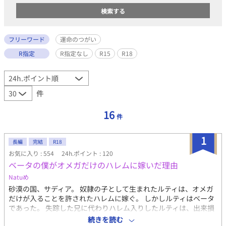
フリーワード
運命のつがい
R指定
R指定なし
R15
R18
件
16
件
1
長編
完結
R18
お気に入り : 554
24h.ポイント : 120
ベータの僕がオメガだけのハレムに嫁いだ理由
Natuめ
砂漠の国、サディア。 奴隷の子として生まれたルティは、オメガ
だけが入ることを許されたハレムに嫁ぐ。 しかしルティはベータ
であった。 失踪した兄に代わりハレム入りしたルティは、出来損
ないのオメガと偽りハレムの端でひっそりと暮らしていた。 いつ
続きを読む