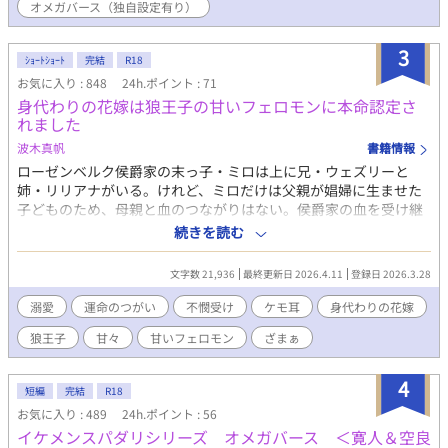
オメガバース（独自設定有り）
ガバースの世界線なので出会いそのほかは現実編とは異なります
が、登場人物や関係などは変わりません。 R18には※つけます。
3
ｼｮｰﾄｼｮｰﾄ
完結
R18
お気に入り : 848
24h.ポイント : 71
身代わりの花嫁は狼王子の甘いフェロモンに本命認定さ
れました
波木真帆
書籍情報
ローゼンベルク侯爵家の末っ子・ミロは上に兄・ウェズリーと
姉・リリアナがいる。けれど、ミロだけは父親が娼婦に生ませた
子どものため、母親と血のつながりはない。侯爵家の血を受け継
ぐ者として一応引き取られたものの、幼い頃から母親や兄弟にい
続きを読む
じめられて過ごしてきた。 ある日、隣国の大国グラウヴェルク王
国の第二王子・カイからリリアナへ結婚話が舞い込んできた。し
文字数 21,936
最終更新日 2026.4.11
登録日 2026.3.28
かし、グラウヴェルクは動物たちが進化したケモ耳と尻尾を持つ
人々が暮らしている。両親はリリアナの代わりにミロを女装をさ
溺愛
運命のつがい
不憫受け
ケモ耳
身代わりの花嫁
せ、グラウヴェルクに送り込む。ミロは怯えながら一人で向かう
狼王子
甘々
甘いフェロモン
ざまぁ
が、予想に反して大歓迎を受け、溺愛される。ミロが大切にされ
ていることを知ったリリアナは、自分が本当は結婚するはずだっ
たと騒ぎ出し…… 誰にも愛されなかった不遇の子と運命の相手を
4
短編
完結
R18
待ち望む狼王子の甘い恋のお話。 ショートショートの予定なので
お気に入り : 489
24h.ポイント : 56
すぐに完結予定です。 R18には※つけます。
イケメンスパダリシリーズ オメガバース ＜寛人＆空良