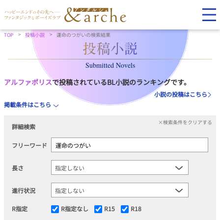
TOP
投稿小説
運命のつがいの検索結果
Submitted Novels
アルファポリス
で投稿されているBL小説のランキングです。
小説の投稿はこちら
掲載条件はこちら
×検索条件をクリアする
詳細検索
フリーワード
長さ
進行状況
R指定
R指定なし
R15
R18