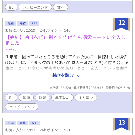
が、相手の方が一枚上手だった。 そこへ、クラスメートのギー
が、図書室で闇の魔導書を発見して、ネズミに惚れさせようとす
BL
ハッピーエンド
甘々
ると、誤ってランダルに魔法をかけてしまう。 闇の魔法に支配さ
れたランダルとストーカーに悩むエメの問題など、様々なトラブ
12
ルが寮で起こる。 エメとランダルの魔法学校を舞台にした恋愛、
短編
完結
R18
BLファンタジーです。
お気に入り : 2,559
24h.ポイント : 546
【完結】冷淡彼氏に別れを告げたら溺愛モードに突入し
ました
ミヅハ
１年前、困っていたところを助けてくれた人に一目惚れした陽依
(ひより)は、アタックの甲斐あって恩人―斗希(とき)と付き合える
事に。 だけど変わらず片思いであり、ただ〝恋人〟という肩書き
があるだけの関係を最初は受け入れていた陽依だったが、１年経
続きを読む
っても変わらない事にそろそろ先を考えるべきかと思い悩む。 そ
の矢先にとある光景を目撃した陽依は、このまま付き合っていく
文字数 136,520
最終更新日 2025.9.17
登録日 2025.7.28
べきではないと覚悟を決めて別れとも取れるメッセージを送った
のだが、斗希が訪れ⋯。 イケメンクールな年下溺愛攻×健気な年
BL
短編
溺愛
年下攻め
すれ違い
上受 ※印は性的描写あり
ハッピーエンド
13
長編
完結
なし
お気に入り : 2,993
24h.ポイント : 511