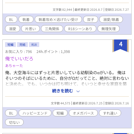
等感を抱えて生きていた。 どれだけ血の滲む努力をしても、縮ま
らない圧倒的な格差。 逃げたい弟と、追い詰める兄。 逃げ場のな
文字数 82,944
最終更新日 2026.8.7
登録日 2026.7.27
い密室で繰り広げられる、共依存という名の地獄のかくれんぼ
――。
BL
執着
執着攻め×逃げたい受け
双子
溺愛/執着
溺愛
片思い
三角関係
R18シーンあり
無理矢理
4
短編
完結
R18
お気に入り : 796
24h.ポイント : 1,398
俺でいいだろ
あちゃーた
俺、大空海斗にはずっと片思いしている幼馴染のαがいる。 俺は
そいつのそばにいるために、自分がΩだってこと、絶対に言わない
と決めた。 でも、いつかは打ち明けて、そいつと幸せな家庭を築
きたい。 そんなこと思ってた。 でも、そいつは俺じゃなくて、違
続きを読む
うやつを好きになったらしい。 何で俺じゃダメなんだ？ あんなぽ
っと出のΩ野郎なんかより、俺の方がずっとずっと好きだったの
文字数 44,575
最終更新日 2026.7.25
登録日 2026.7.16
に。 だから、やってはいけないことをした。 それ以降、幼馴染と
は連絡を絶った。 そして俺は、思惑通り、俺よりも大事な、あい
BL
ハッピーエンド
短編
オメガバース
すれ違い
つとの宝物を手に入れた。 それから至って普通の大学生として生
切ない
活していた。 けれども、突如、件の幼馴染が現れて… 0話〜10話
＋1話