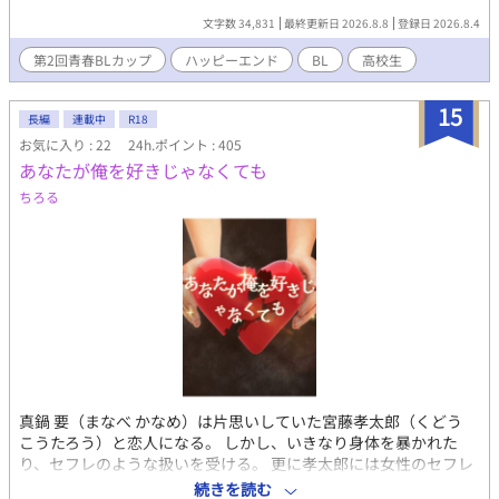
薄れていく。季節が変わるごとに二人の関係は変わっていき……
文字数 34,831
最終更新日 2026.8.8
登録日 2026.8.4
そして。 ただの友達ではないことにお互いが気付く焦れ焦れ両片
思いの物語。
第2回青春BLカップ
ハッピーエンド
BL
高校生
15
長編
連載中
R18
お気に入り : 22
24h.ポイント : 405
あなたが俺を好きじゃなくても
ちろる
真鍋 要（まなべ かなめ）は片思いしていた宮藤孝太郎（くどう
こうたろう）と恋人になる。 しかし、いきなり身体を暴かれた
り、セフレのような扱いを受ける。 更に孝太郎には女性のセフレ
がいたりと、本当に要のことが好きなのかわからなくなってしま
続きを読む