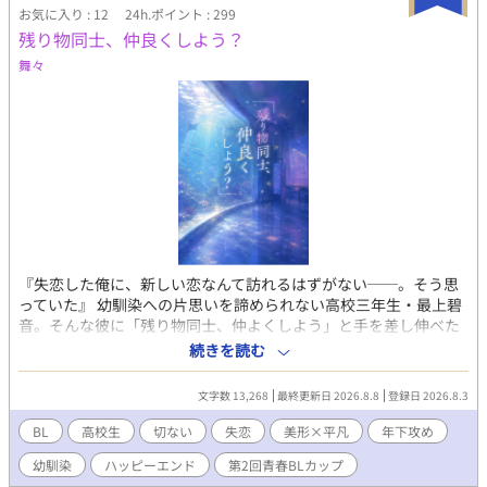
お気に入り : 12
24h.ポイント : 299
残り物同士、仲良くしよう？
舞々
『失恋した俺に、新しい恋なんて訪れるはずがない──。そう思
っていた』 幼馴染への片思いを諦められない高校三年生・最上碧
音。そんな彼に「残り物同士、仲よくしよう」と手を差し伸べた
のは、一つ年下の翠だった。優しくて真っすぐでいつも碧音を助
続きを読む
けてくれる翠。だけど彼の心の中にも忘れられない相手がいる。
何度もすれ違い、傷つき、それでも惹かれ合っていく二人。 失恋
文字数 13,268
最終更新日 2026.8.8
登録日 2026.8.3
から始まる、年下男子とのじれ甘青春BL。
BL
高校生
切ない
失恋
美形×平凡
年下攻め
幼馴染
ハッピーエンド
第2回青春BLカップ