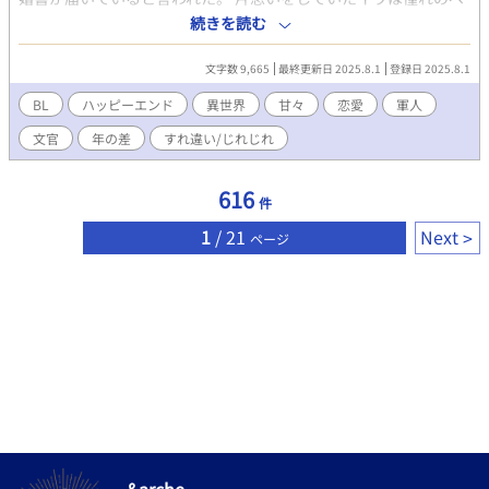
ルナール様が求婚をしてくれたと大喜び。 しかしこの結婚は両家
続きを読む
の利害が一致した契約結婚だった。 イヴは恋心が暴走してベルナ
ール様に迷惑がかからないようにと距離を取ることに決めた。
文字数 9,665
最終更新日 2025.8.1
登録日 2025.8.1
...... 「俺と一緒に散歩に行かないか、綺麗な花が庭園に咲いてい
るんだ」 彼はそう言って僕に手を差し伸べてくれた。 「すみま
BL
ハッピーエンド
異世界
甘々
恋愛
軍人
せん。僕はこれから用事があるので」 本当はベルナール様の手
文官
年の差
すれ違い/じれじれ
を取ってしまいたい。でも我慢しなくちゃ。この想いに蓋をしな
くては。 この結婚は契約だ。僕がどんなに彼を好きでも僕達が
通じ合うことはないのだから。 ※小説家になろうにも掲載してお
616
件
ります ※直接的な表現ではありませんが、「初夜」という単語が
たびたび登場します
1
/ 21
Next
ページ