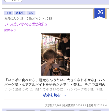
26
長編
連載中
なし
お気に入り : 5
24h.ポイント : 285
いっぱい食べる君が好き
菰野るり
「いっぱい食べたら、蒼太さんみたいに大きくなれるかな」 ハン
バーグ屋さんでアルバイトを始めた大学生・蒼太。 そこで毎回の
ように出会うのは、細くて小さいのに、ハンバーグを6個、7個、
時には8個もぺろりと食べる高校生・千弦くん。 一言から始まっ
続きを読む
た、少しずつ縮まるふたりの距離。 季節が巡る京都のまちと。 炭
火で焼き上げる、焼きたてハンバーグ。 いっぱいおかわりする、
文字数 77,363
最終更新日 2026.8.8
登録日 2026.8.4
羽釜ご飯。 食べた数だけ増えていく、1129個分の常連スタンプ