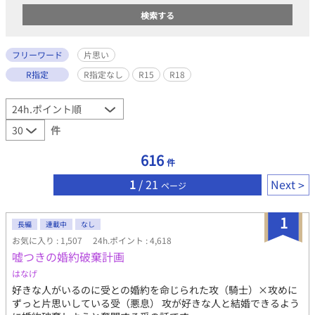
フリーワード
片思い
R指定
R指定なし
R15
R18
件
616
件
1
/ 21
Next
ページ
1
長編
連載中
なし
お気に入り : 1,507
24h.ポイント : 4,618
嘘つきの婚約破棄計画
はなげ
好きな人がいるのに受との婚約を命じられた攻（騎士）×攻めに
ずっと片思いしている受（悪息） 攻が好きな人と結婚できるよう