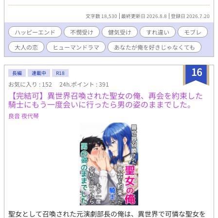
う。 ふたりの気持ちはひとつになるのか――。
文字数 18,530
最終更新日 2026.8.8
登録日 2026.7.20
ハッピーエンド
不憫受け
健気受け
すれ違い
モブレ
大人の恋
ヒューマンドラマ
あなたが俺を好きじゃなくても
16
長編
連載中
R18
お気に入り : 152
24h.ポイント : 391
【完結可】異世界召喚された聖女の俺、再会を約束した
騎士にもう一度会いに行ったら男の姿のままでした。
良音 夜代琴
聖女として召喚された元演劇部長の俺は、異世界で可憐な聖女を