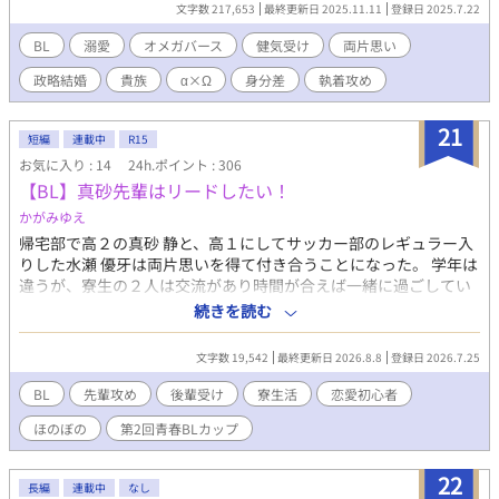
めにたまたま選ばれただけのオメガに過ぎない。 「好きになって
文字数 217,653
最終更新日 2025.11.11
登録日 2025.7.22
もらいたい。」 …そんな願いは、僕の夢でしかなくて、現実に
は成り得ない。 それでも、一抹の期待が拭えない、哀れなセ
BL
溺愛
オメガバース
健気受け
両片思い
リ。 いつ、ローレンに捨てられてもいいように、準備はしてあ
政略結婚
貴族
α×Ω
身分差
執着攻め
る。 結婚後、二年経っても子を成さない夫婦に、新しいオメガ
が宛がわれることが決まったその日から、ローレンとセリの間に
変化が起こり始める… ―――例え叶わなくても、ずっと傍にい
21
短編
連載中
R15
たかった… 陰日向から愛を馳せるだけで、よかった。 よかっ
お気に入り : 14
24h.ポイント : 306
たはずなのに… 呼ぶことを許されない愛しい人の名前を心の中
【BL】真砂先輩はリードしたい！
で何度も囁いて、今夜も僕は一人で眠る。 ◇◇◇ 片思いのすれ
違い夫婦の話。ふんわり貴族設定。 二人が幸せに愛を伝えあえ
かがみゆえ
る日が来る日を願って…。 セリ （１８） 南方育ち・黒髪・は
帰宅部で高２の真砂 静と、高１にしてサッカー部のレギュラー入
しばみの瞳・オメガ・伯爵 ローレン（２４） 北方育ち・銀髪・碧
りした水瀬 優牙は両片思いを得て付き合うことになった。 学年は
眼・アルファ・侯爵 ◇◇◇ ５０話で完結となります。 お付き
違うが、寮生の２人は交流があり時間が合えば一緒に過ごしてい
合いありがとうございました！ ♡やエール、ご感想のおかげで
る。 口数が少なくポーカーフェイスで何を考えているのか分から
続きを読む
最後まではしりきれました。 おまけエピソードをちょっぴり書
ない優牙に戸惑うことが多い静だが、サッカーをしている時の表
いてますので、もう少しのんびりお付き合いいただけたら、嬉し
情やふとした時に聞ける本音やしぐさのギャップにドキドキする
いです◎ また次回作のオメガバースでお会いできる日を願って
文字数 19,542
最終更新日 2026.8.8
登録日 2026.7.25
日々。 静は付き合ってるんだから先輩らしくリードしなきゃなと
おります…！
思っていても、いつも優牙のペースに持っていかれてしまう。
BL
先輩攻め
後輩受け
寮生活
恋愛初心者
「あれ、もしかして僕が下……？」 次のステップに進むべく、予
ほのぼの
第2回青春BLカップ
習をしていると押し倒されるのは自分ではないかと思い始める
静。 それも悪くないかもと思うが、やっぱりリードしたい。 「先
輩……」 「っ」 恋愛初心者の２人は、不器用ながら仲を深めてい
22
長編
連載中
なし
くのだった。 ⚠️優牙×静に見えるが、静×優牙である。 .