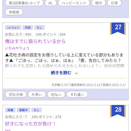
帳。 「今日は何個食べる？」 積み重なるのはスタンプだけじゃな
第2回青春BLカップ
BL
ハッピーエンド
現代
日常
い。 祇園祭の夏に出会い、四季を巡りながら恋を育てていく、大
体格差
学生×高校生のじれったくて甘い両片思い。 いっぱい食べる君が
好き。 お腹も心も満たされる、京都発・ほのぼの胸キュンBL。
27
ｼｮｰﾄｼｮｰﾄ
完結
なし
お気に入り : 489
24h.ポイント : 284
俺はすでに振られているから
いちみやりょう
▲花吐き病の設定をお借りしている上に変えている部分もありま
す▲ 「ごほっ、ごほっ、はぁ、はぁ」 「要、告白してみたら？
断られても玉砕したら諦められるかもしれないよ？」 会社の同期
の杉田が心配そうに言ってきた。 俺の片思いと片思いの相手と病
続きを読む
気を杉田だけが知っている。 以前会社で吐き気に耐えきれなくな
って給湯室まで駆け込んで吐いた時に、心配で様子見にきてくれ
文字数 9,747
最終更新日 2022.3.19
登録日 2022.3.17
た杉田に花を吐くのを見られてしまったことがきっかけだった。
ちなみに今も給湯室にいる。 「無理だ。断られても諦められなか
花吐き病
片思い
切ない
すれ違い
った」 「え？ 告白したの？」 「こほっ、ごほ、したよ。大学生
の時にね」 「ダメだったんだ」 「悪いって言われたよ。でも俺は
28
断られたのにもかかわらず諦めきれずに、こんな病気を発病して
長編
連載中
なし
しまった」
お気に入り : 7
24h.ポイント : 278
好きになった方が負け！
teo