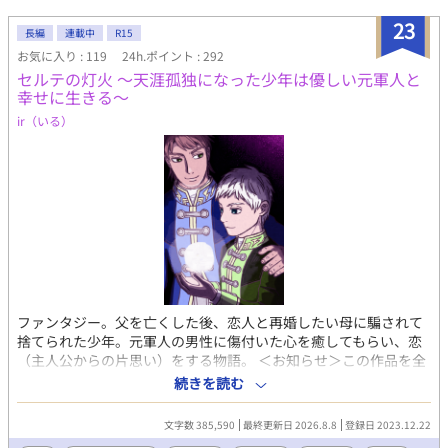
23
長編
連載中
R15
お気に入り : 119
24h.ポイント : 292
セルテの灯火 ～天涯孤独になった少年は優しい元軍人と
幸せに生きる～
ir（いる）
ファンタジー。父を亡くした後、恋人と再婚したい母に騙されて
捨てられた少年。元軍人の男性に傷付いた心を癒してもらい、恋
（主人公からの片思い）をする物語。 ＜お知らせ＞この作品を全
体的に修正しました。主な修正点は次の二点に関するものです。
続きを読む
・キャラクターの年齢が具体的にわかるような表現を全て削除
し、「未成年」「少年」「子供」「成人」「青年」「数年後
文字数 385,590
最終更新日 2026.8.8
登録日 2023.12.22
（前）」「昔」などの、曖昧なものにする。 ・物語の展開上、