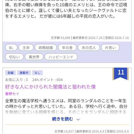
痺、右手の軽い麻痺を負った10歳のエメリヒは、王の命令で辺境
伯のもとに嫁ぐ。逞しくて優しい夫となったジークヴァルトに恋
をするエメリヒ。 だが彼には6年越しの平民の恋人がいた。
文字数 43,098
最終更新日 2026.7.20
登録日 2026.7.16
BL
王命
政略結婚
年の差
夫の恋人
片思い
切ない
異世界
ハッピーエンド
11
長編
連載中
なし
お気に入り : 3
24h.ポイント : 604
好きな人にかけられた闇魔法と狙われた僕
春野セイ
全寮生の魔法学校へ通うエメは、同室のランダルのことを一年生
の時からずっと片思いしていた。 ある日、学校へ行く途中、自分
を執拗に見ている視線を感じる。そのことをランダルに相談する
と、彼が、恋人のフリをしてやろうか、と言ってくれる。 飛び跳
続きを読む
ねる程嬉しいエメだったが、執拗に見てくる視線から、嫌がらせ
など、行為はエスカレートしていき、ランダルも守ってくれる
文字数 10,837
最終更新日 2026.8.8
登録日 2026.8.8