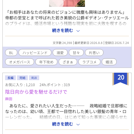
「お相手はあなたの将来のビジョンに微塵も興味はありません」
帝都の至宝とまで呼ばれた若き美貌の公爵ギデオン·ヴァリエール
のプライドは、婚活市場という残酷な現実を前に大敗を喫するの
だった―― かつて4度婚約を破棄したギデオンが、じいやに叱ら
続きを読む
れて最後の砦と門を潜った『貴族専門結婚相談所』。 担当の相談
員は可愛いくせに無表情で毒を吐く男、シリルだった。 ヤツの血
文字数 24,398
最終更新日 2026.8.8
登録日 2026.7.24
の色は緑に違いない！ そう思いながらも、次々に紹介される『理
想のステータス』に心を踊らせながら『無慈悲な現実』に打ちの
BL
ハッピーエンド
溺愛
甘々
片思い
めされ、恋のときめきを失っていく。 「次のお約束はございませ
オメガバース
年下攻め
ざまぁ
ラブコメ
婚活
ん」 あと何度、シリルのこの無機質な声に耐えればいいのか……
心が折れかけたその時、シリルから提案された『お見合い&デー
トシミュレーション講習』。 迷えるギデオンが3%引きにまんま
20
長編
完結
R18
と釣られたその講習の最後に得た、幸せの形とは―― ーーーーー
お気に入り : 1,210
24h.ポイント : 319
ーーーーーー エロは事後描写程度です 毎日21:30更新(8/16完結)
陰日向から愛を馳せるだけで
全16話＋エピローグ予約投稿済みです
X→https://x.com/bunbun_melon 番外編にするまでもない小ネ
麻田
タSSは全てこちらです。甘かったり愛が重すぎてちょっと様子が
あなたに、愛されたい人生だった…―― 政略結婚で旦那様に
おかしかったり。私の脳内の墓場です。気軽に墓参りしていただ
なったのは、幼い頃、王都で一目惚れした美しい銀髪の青年・ロ
けたら喜びます。
ーレンだった。 結婚式の日、はじめて知った事実に心躍らせた
が、ローレンは望んだ結婚ではなかった。 ローレンには、愛す
続きを読む
る幼馴染のアルファがいた。 自分は、ローレンの子孫を残すた