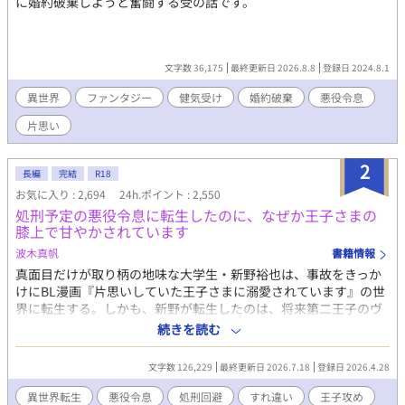
に婚約破棄しようと奮闘する受の話です。
文字数 36,175
最終更新日 2026.8.8
登録日 2024.8.1
異世界
ファンタジー
健気受け
婚約破棄
悪役令息
片思い
2
長編
完結
R18
お気に入り : 2,694
24h.ポイント : 2,550
処刑予定の悪役令息に転生したのに、なぜか王子さまの
膝上で甘やかされています
波木真帆
書籍情報
真面目だけが取り柄の地味な大学生・新野裕也は、事故をきっか
けにBL漫画『片思いしていた王子さまに溺愛されています』の世
界に転生する。しかも、新野が転生したのは、将来第二王子のヴ
ァレリウスに処刑される運命を持つ悪役令息・リュシエル。そん
続きを読む
な未来を回避するため、リュシエルはわがままな性格を改め、目
立たず穏やかに生きることを決意する。 しかしリュシエルの変化
文字数 126,229
最終更新日 2026.7.18
登録日 2026.4.28
が、嫌われていたはずの第二王子ヴァレリウスの関心を引いてし
まう。関わらないように、と願っていたはずなのに、なぜか少し
異世界転生
悪役令息
処刑回避
すれ違い
王子攻め