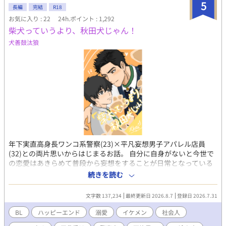
5
長編
完結
R18
お気に入り : 22
24h.ポイント : 1,292
柴犬っていうより、秋田犬じゃん！
犬善鼓汰狼
年下実直高身長ワンコ系警察(23)×平凡妄想男子アパレル店員
(32)との両片思いからはじまるお話。 自分に自身がないと今世で
の恋愛はあきらめて普段から妄想をすることが日常となっている
32歳の低身長アパレル店員の寺川 佑一(てらかわ ゆういち)。 そし
続きを読む
て佑一が勤めるアパレルショップの常連・職業不明な高身長ワン
コ系イケメンの柴山健太(しばやま けんた)。 柴山くんは誰から見
文字数 137,234
最終更新日 2026.8.7
登録日 2026.7.31
ても分かるくらい佑一への好意が溢れているが、『そんなわけが
ない！勘違いしてはいけない』となる佑一とのすれ違い両思いラ
BL
ハッピーエンド
溺愛
イケメン
社会人
ブコメ。 何故、柴山くんは佑一をそんなに好きになったのか。 果