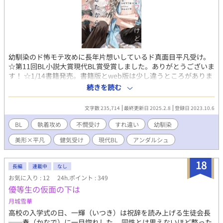
トルありエロありでラブラブハッピーエンドな盛り沢山エンタメ
作品ですので、 どうぞお気軽に楽しんでいただけると嬉しいです
♪♪ 年齢制限要素としては、監禁、拘束、陵辱、媚薬、リバ、TS
が含まれます。 年齢制限シーンにはタイトルに*が、未満だけどそ
んな感じの雰囲気のところには（*）がついています。 戦闘等で
の出血シーンはそこそこあります。流血注意でお願いします。
幼馴染のド怖モテ攻めに長年片想いしているド真面目平凡受け。
☆第11回BL小説大賞現代BL賞受賞しました。ありがとうございま
す！ ☆1/14書籍発売。書籍版とweb版は少し違うところがありま
す。書籍版はより改稿されてますので、是非ご覧いただけると嬉
続きを読む
しいです。 地味でド真面目くんと呼ばれる幸平は、子供の頃から
幼馴染の陽太に恋をしている。 陽太は幸平とは真逆の人間だ。美
文字数 235,714
最終更新日 2025.2.8
登録日 2023.10.6
人で人気者で恐れられていて尚好意を抱かれる煌びやかな人。中
学の半ばまでは陽太と仲良く過ごしていた幸平だが、途中から彼
BL
執着攻め
不憫受け
すれ違い
幼馴染
に無視されるようになる。刺青やピアスが陽太の身体に刻まれ
美形×平凡
健気受け
現代BL
アンダルシュ
て、すっかり悪い噂が流れるようになった陽太。高校もたまたま
同じ学校へ進学したが、陽太は恐れを受けながらもにこやかな態
度から、常にセフレが5人いるなど異次元のモテを発揮していた。
18
長編
連載中
なし
幸平とは世界が違いすぎて話しをする機会は滅多にない。それで
お気に入り : 12
24h.ポイント : 349
も幸平は、陽太に片想いし続けていた。 大学は進路が分かれてい
優等生の仮面の下は
る。卒業式に思い切って告白を決意した幸平は、幸運にも6人目の
セフレへと昇格した。 少しでも面倒に思われないよう『経験はあ
月城雪華
る』と嘘をつき、陽太と関係をもつ。しかしセックスの後陽太に
高校の入学式の日、一輝（いつき）は祝辞を読み上げる生徒会長
渡されたのは、一万円札だった。 虚しい思いに涙を滲ませながら
──奏（かなで）に一目惚れした。 同性とは思えないほど整った