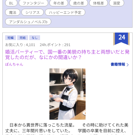
必須ではない性的な表現（下ネタなど）を大幅に減らす。 キャ
BL
ファンタジー
年の差
歳の差
体格差
溺愛
ラクターの関係やストーリーを変えるつもりはありません。 作
魔法
シリアス
ハッピーエンド予定
者にとって大切な作品を守るためということで、ご理解いだけれ
ば幸いです。 あと、タイトルも少し変更しました。 ※序盤は主
アンダルシュノベルズb
人公が悲しむシーンが多いです。 ※主人公と相手が出会うまで、
少しかかります（28話） ※BL的展開になるまでに、結構かかる予
24
定です。主人公が恋心を自覚するようでしないのは51話くらい？
短編
完結
なし
※女性は普通に登場しますが、他に明確な相手がいたり、恋愛目
お気に入り : 4,101
24h.ポイント : 291
線で主人公たちを見ていない人ばかりです。 ※同性愛者もいます
婚活パーティーで、国一番の美貌の持ち主と両想いだと発
が、異性愛が主流の世界です。なので主人公は、男なのに男を好
覚したのだが、なにかの間違いか？
きになる自分はおかしいのでは？と悩みます。 ※主人公のお相手
ぽんちゃん
書籍情報
は、保護者として主人公を温かく見守り、支えたいと思っていま
す。
日本から異世界に落っこちた流星。 その時に助けてくれた美
丈夫に、三年間片思いをしていた。 学園の卒業を目前に控え、