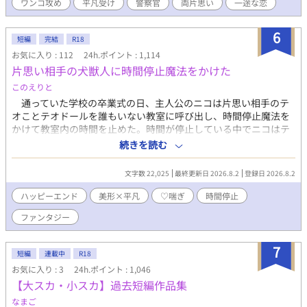
ワンコ攻め
平凡受け
警察官
両片思い
一途な恋
たして佑一は柴山くんの好意を素直に受け入れることが出来るの
か！ ぜひお読みいただけたら嬉しいです！ ※本編は全18話です！
途中でおまけ話もあります！ 【R指定エピソードはエピソード名
6
短編
完結
R18
にR指定記載をしますので、そちらをご参考にしてください。】
お気に入り : 112
24h.ポイント : 1,114
※ムーンライトノベルズ様 fujossy 様 でも同時掲載中です！
片思い相手の犬獣人に時間停止魔法をかけた
このえりと
通っていた学校の卒業式の日、主人公のニコは片思い相手のテ
オことテオドールを誰もいない教室に呼び出し、時間停止魔法を
かけて教室内の時間を止めた。時間が停止している中でニコはテ
オにキスをして、秘めていた想いを告白する。魔法を解除し別れ
続きを読む
の言葉を言うつもりだったニコだが、テオから言いくるめられ卒
業後もしばしば会うこととなった。せめてもう二度と時間停止魔
文字数 22,025
最終更新日 2026.8.2
登録日 2026.8.2
法は使わないとニコは決意する。 しかしその決意虚しく、結局
ニコは卒業後もテオに対し時間停止魔法を何度もかけてしまって
ハッピーエンド
美形×平凡
♡喘ぎ
時間停止
いた。ニコの家で一緒に夕飯を食べたあと、ニコはテオの時間を
ファンタジー
止めキスやフェラをしていく。テオが帰ったあとはテオを思い出
しながらニコは自慰をする。そんな日々が続いていた。 しかし
ある日別の友人から、テオには好きな人がいるという話を聞いて
7
短編
連載中
R18
しまったニコは――。 主人公が片思い相手の犬獣人に時間停止魔
お気に入り : 3
24h.ポイント : 1,046
法をかけてあれやこれやする話。 成分表：♡喘ぎ 潮吹き ゆるフ
【大スカ・小スカ】過去短編作品集
ァンタジーな世界観です
なまご