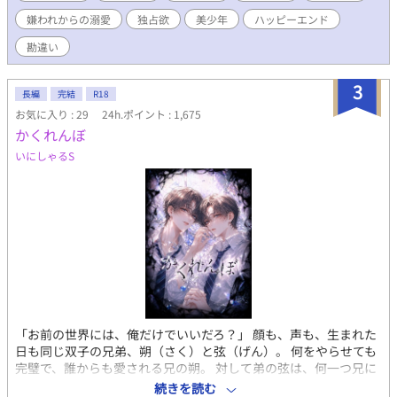
ずつ関係を変わっていって…… 処刑エンド回避を目指す転生令息
嫌われからの溺愛
独占欲
美少年
ハッピーエンド
と、彼に惹かれていく王子のすれ違いから始まるハッピーエンド
なお話です。 R18には※つけます。
勘違い
3
長編
完結
R18
お気に入り : 29
24h.ポイント : 1,675
かくれんぼ
いにしゃるS
「お前の世界には、俺だけでいいだろ？」 顔も、声も、生まれた
日も同じ双子の兄弟、朔（さく）と弦（げん）。 何をやらせても
完璧で、誰からも愛される兄の朔。 対して弟の弦は、何一つ兄に
勝てるものがなく、「兄の劣化コピー」と囁かれながら惨めな劣
続きを読む