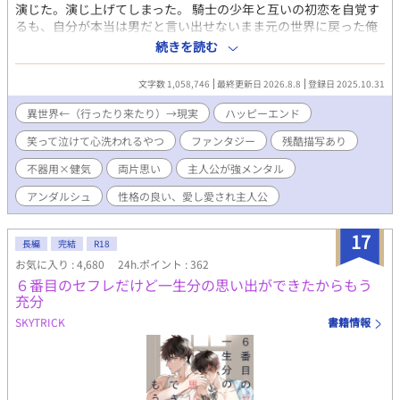
演じた。演じ上げてしまった。 騎士の少年と互いの初恋を自覚す
るも、自分が本当は男だと言い出せないまま元の世界に戻った俺
は、 真実を告げるべくもう一度異世界へ向かう。 しかし再度辿り
続きを読む
着いた異世界では、俺は本来の男の姿のままで、少年騎士は立派
な青年騎士へと成長していて……。 第一部 ------【単行本サイズ
文字数 1,058,746
最終更新日 2026.8.8
登録日 2025.10.31
で1～4巻】 健気で一途な主人公と、なかなか真実に辿り着けない
不器用ド真面目青年騎士が、 巡礼の旅の中で、互いに相手を想い
異世界←（行ったり来たり）→現実
ハッピーエンド
つつも絶妙にすれ違う、 両片思いのじれもだファンタジーBLで
笑って泣けて心洗われるやつ
ファンタジー
残酷描写あり
す。(最終的に2CP成立します) 『メインCPがくっつくまでを読み
たい』という方用に 第一部で離脱する方用のエピローグをご用意
不器用×健気
両片思い
主人公が強メンタル
していますので、スッキリ読了できます。 第二部 ------【5巻
～】 『くっついたCPが支え合う姿が読みたい』という方と 『い
アンダルシュ
性格の良い、愛し愛され主人公
やいや世界を救うまでが聖女物だろ!!』という方には ここからが
本番です。 異世界の闇を明かして人々の救済を目指します。 7巻
17
長編
完結
R18
からは新キャラ続々で、サブCPも続々参戦します。 激重感情を抱
えながらも絶妙に噛み合わない『お前さえいればいい』共依存の
お気に入り : 4,680
24h.ポイント : 362
幼馴染主従や、 『友達と恋人の好きって何が違うの!?』と初恋に
６番目のセフレだけど一生分の思い出ができたからもう
戸惑う少年騎士同士、 『俺に幸せになる資格はない』と死を望む
充分
男に『俺が絶対に幸せにします！』と叫ぶ男、 不憫な子を不埒な
SKYTRICK
書籍情報
輩から保護していたつもりが、いつの間にか本気になっていた二
児の子持ち男、 頭も尻も軽い性欲に忠実な男と、ゆるい態度で接
しながらも相手を絶対に逃がす気のない男、等 新たな属性のCP達
もお楽しみいただけます。 ◆◆◆ 作品傾向としては、じれじれと
もだもだと切なさ満載でコメディ色強めです。 笑いあり涙ありバ