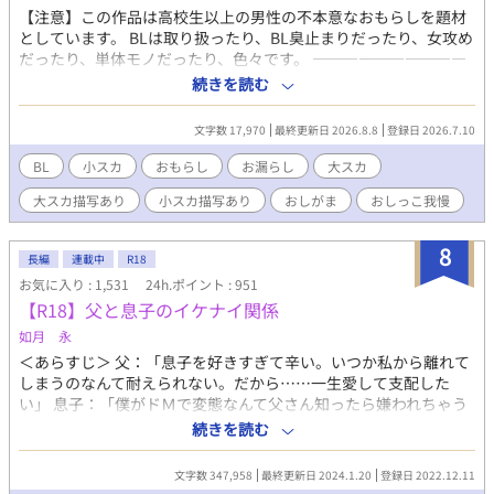
【注意】この作品は高校生以上の男性の不本意なおもらしを題材
としています。 BLは取り扱ったり、BL臭止まりだったり、女攻め
だったり、単体モノだったり、色々です。 ――――――――――
【更新頻度】月1回／第1金曜日20時予定 pixivで掲載してきた過
続きを読む
去作品をこちらにまとめます。 全て改稿予定です。 基本は1話読
み切りですが続編があるものもあります。 ※改稿を進めてほしい
文字数 17,970
最終更新日 2026.8.8
登録日 2026.7.10
作品があれば是非コメント・X・マシュマロ等で教えてください！
――――――――――― 【以下は章で分類します】 小スカ、大ス
BL
小スカ
おもらし
お漏らし
大スカ
カ、小大スカ(両方)、体調不良（嘔吐等）あり 【以下はタイトル
大スカ描写あり
小スカ描写あり
おしがま
おしっこ我慢
に記します】 BL、BL未満、CPなし(カップリングなし)、女攻め
【区分について】 ・BL：恋愛関係にあるものを指します（両片思
い含む） ・BL未満：片思いや、距離感が近いだけのものを指しま
8
長編
連載中
R18
す ・CPなし：互いに友情100％、赤の他人、ただのクラスメイト
お気に入り : 1,531
24h.ポイント : 951
等のものを指します ・女攻め：男女CPですが女性が攻めのものを
【R18】父と息子のイケナイ関係
指します
如月 永
＜あらすじ＞ 父：「息子を好きすぎて辛い。いつか私から離れて
しまうのなんて耐えられない。だから……一生愛して支配した
い」 息子：「僕がドＭで変態なんて父さん知ったら嫌われちゃう
よね。でも僕は母さんにしてたみたいにドＳな父さんに虐めて欲
続きを読む
しい」 父子家庭で仲良く暮らす二人は、実は長年両片思いだっ
た。 拗らせ過ぎた愛情はやっと成就し、ご主人様と奴隷の生活が
文字数 347,958
最終更新日 2024.1.20
登録日 2022.12.11
始まった。 ＜説明＆注意点＞ 父×息子。近親相姦。ストーリー性