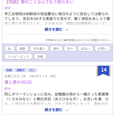
【完結】君のことなんてもう知らない
ぽぽ
早乙女琥珀は幼馴染の佐伯慶也に毎日のように告白しては振られ
てしまう。 告白をOKする素振りも見せず、軽く琥珀をあしらう慶
也に憤りを覚えていた。 だがある日、琥珀は記憶喪失になってし
まい、慶也の記憶を失ってしまう。 今まで自分のことをあしらっ
続きを読む
てきた慶也のことを忘れて、新たな恋を始めようとするが…
文字数 84,019
最終更新日 2025.3.14
登録日 2025.1.2
BL
溺愛
すれ違い
現代
甘々
切ない
片思い
ハッピーエンド
完結
14
長編
連載中
なし
お気に入り : 16
24h.ポイント : 405
僕と君の365日
gina
同じタワーマンションに住み、幼稚園の頃から一緒だった黒瀬湊
（くろせみなと）と朝比奈凪（あさひななぎ）。お互いを湊、ひ
な、と呼び合う大親友だった。けれど高校生になって、高校が分
かれてしまう。同じマンションに住んでいるし、いつでも連絡を
続きを読む
取れる……そう思っていた凪だったが、だんだんと関係が離れて