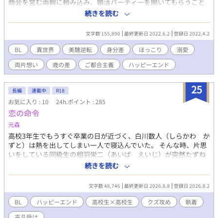
商会を営む両親に頼み込み、婚活パーティーを開いてもらうこと
を決意した。 二十八でも独身のシュヴァリエ様に会うためだ。
続きを読む
お話出来るだけでも満足だと思っていたのに、カップル希望に
流星の名前を書いてくれていて……！？ 公爵家の嫡男であるシ
文字数 155,890
最終更新日 2022.6.2
登録日 2022.4.2
ュヴァリエ様との身分差に悩む流星。 一方、シュヴァリエは、
生涯独り身だと幼い頃より結婚は諦めていた。 大商会の美人で
BL
異世界
美醜逆転
身分差
ほっこり
溺愛
有名な息子であり、密かな想い人からのアプローチに、戸惑いの
両片想い
歳の差
ご都合主義
ハッピーエンド
連続。 公爵夫人の座が欲しくて擦り寄って来ていると思ってい
たが、会話が噛み合わない。 天然なのだと思っていたが、なに
かがおかしいと気付く。 容姿にコンプレックスを持つ人々が、
25
長編
連載中
R18
異世界人に愛される物語。 女性は三割に満たない世界。 同性
お気に入り : 10
24h.ポイント : 285
婚が当たり前。 美人な異世界人は妊娠できます。 ご都合主
恋の命令
義。
元森
高校3年生でもうすぐ卒業の日が近づく、白川数人（しらかわ か
ずと）は熱を出してしまい一人で寝込んでいた。 そんな時、片思
いをしている同級生の相羽栄二（あいば えいじ）が突然たずね
てきて…？ ※攻めが酷い性格してますのでご注意ください。 高校
続きを読む
生×俺様イケメン高校生
文字数 48,746
最終更新日 2026.8.8
登録日 2026.8.2
BL
ハッピーエンド
高校生×高校生
クズ攻め
執着
平凡受け