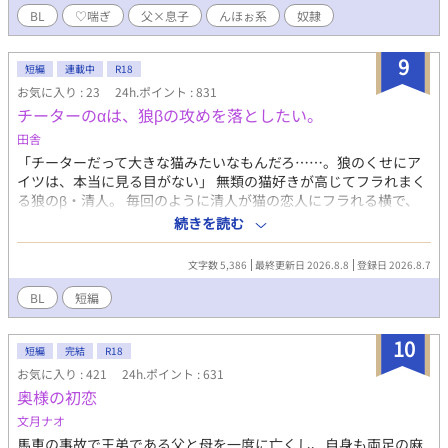
０。エロ中心。ソフトＳＭ傾向。 設定も深くありませんので、血
BL
♡喘ぎ
父×息子
んほぉ系
奴隷
の繋がりもそれほど気にせずとも読めるかも。 素人作品のため、
作者の気分次第で視点が急に変わったり、文体が変わる傾向があ
9
ります。特にエロ文章を試行錯誤中。 誤字脱字、話中の矛盾、変
短編
連載中
R18
態プレイなど気になら方はどうぞ頭からっぽにして読んでくださ
お気に入り : 23
24h.ポイント : 831
い。 ＜キャラクター覚書＞ ●父：御主人様。40代。Ｓっ気あり。
チーターのαは、狼βの攻めを落としたい。
年齢に見合わず絶倫。妻（母）を亡くしてから息子が生きがい。
田舎
歪んだ愛が蓄積し、息子を奴隷とする。 息子を育てるために、在
「チーターだって大きな猫みたいなもんだろ……。狼のくせにア
宅で出来る仕事をし、家事全般にも優秀。 ●息子：大学生。20
イツは、本当に見る目がない」 無類の猫好きが高じてフラれまく
代。快感に弱く流されやすい。父限定で淫乱ビッチ奴隷。物心が
る狼のβ・清人。 毎回のように清人が猫の恋人にフラれる横で、
ついた頃からドＭだと自覚あり。母似で、幼少は女の子とからか
ずっと片思いの熱を隠しているのが幼馴染のチーターα・柊だ。
われるのが嫌で、今は適度に身体を鍛えて身長も高い。通常時は
続きを読む
どこまでも鈍感すぎる狼と、ずっと一途に彼を想う肉食系チータ
父を「オヤジ」、自分を「俺」と呼ぶが、えっちな状況や気分に
ーの話。 ※イケメンβ攻め×美人系α受け ※性転換（ビッチング）
なると「父さん」「僕」と無意識に呼び方が変わる。 ●母（故
文字数 5,386
最終更新日 2026.8.8
登録日 2026.8.7
の描写はありません。
人）：作中にはほぼ出ませんが、息子が小学生の頃、病気で亡く
なる。父とは性癖が合い長年のセフレを経て妻になる。息子にと
BL
短編
っては母。
10
短編
完結
R18
お気に入り : 421
24h.ポイント : 631
奥様の初恋
文月ナオ
馬車の事故で王弟である父と母を一度に亡くし、自身も両足の麻