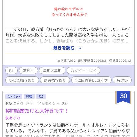
――その日、彼方蘭（おちかたらん）は大きな失敗をした。 中学
時代、大きな失敗をしてしまった蘭は高校入学を機に一人でいる
ことを決意する。しかし、香坂世明（こうさかよあき）に恋をし
てしまったことで状況は一変する。 世明と友人になり、それで満
続きを読む
足しようとしていた蘭だったが、世明は蘭に心を許すようになっ
ていき、スキンシップも激しくなっていって……。 世明への気持
文字数 7,062
最終更新日 2026.8.8
登録日 2026.8.8
ちが募る中、“中学時代の失敗”が蘭にまた襲いかかる。 ハイスペ
王子様だけど自己肯定感低い攻め×美貌のポジティブ絵描き受け
BL
高校生
美形×美形
ハッピーエンド
が結ばれるまでの話。 ※注意事項 ・いじめ描写あり ・精神的な
いじめ描写あり
虐待描写あり
第2回青春BLカップ
片思い
家庭内の虐待描写あり
30
ｼｮｰﾄｼｮｰﾄ
完結
R15
お気に入り : 509
24h.ポイント : 255
契約結婚だけど大好きです！
泉あけの
子爵令息のイヴ・ランヌは伯爵ベルナール・オルレイアンに恋を
している。 そんな中、子爵である父からオルレイアン伯爵から求
婚書が届いていると言われた。 片思いをしていたイヴは憧れのベ