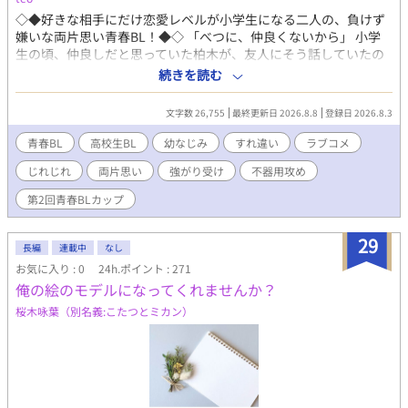
◇◆好きな相手にだけ恋愛レベルが小学生になる二人の、負けず
嫌いな両片思い青春BL！◆◇ 「べつに、仲良くないから」 小学
生の頃、仲良しだと思っていた柏木が、友人にそう話していたの
を聞いてしまった水野。 好きだった相手に、自分自身を否定され
続きを読む
たと思った水野は、それ以来、柏木から距離を取り、本当の自分
を隠して生きていた。 しかし高校生になった今も、柏木は水野に
文字数 26,755
最終更新日 2026.8.8
登録日 2026.8.3
何かと絡み、からかったり、馬鹿にするようなことを言ってく
る。 昔の傷を引きずる水野は、「今度は自分が柏木を惚れさせ
青春BL
高校生BL
幼なじみ
すれ違い
ラブコメ
て、振ってやる」と復讐を決意。柏木が選ばれた文化祭実行委員
じれじれ
両片思い
強がり受け
不器用攻め
のパートナーに自ら立候補し、好きにならせるための作戦を始め
る。 ◇青春BLカップ初参加です(*'ω'*)◇ 書きながらの投稿にな
第2回青春BLカップ
りますが、応援してもらえたら嬉しいですっ！ ※本作品の全文ま
たは一部について、著作権者の許可なく転載・複製・配布・AI学
29
習への利用・音声化・動画化、その他の二次利用を行うことを禁
長編
連載中
なし
止します。
お気に入り : 0
24h.ポイント : 271
俺の絵のモデルになってくれませんか？
桜木咏葉（別名義:こたつとミカン）