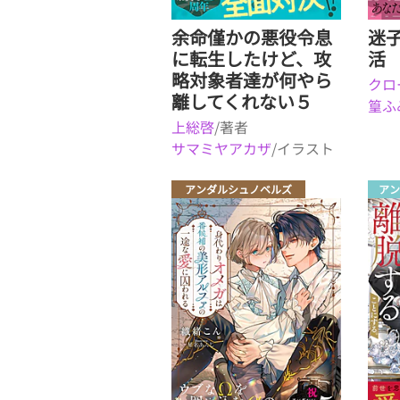
余命僅かの悪役令息
迷
に転生したけど、攻
活
略対象者達が何やら
クロ
離してくれない５
篁ふ
上総啓
/著者
サマミヤアカザ
/イラスト
アンダルシュノベルズ
アン