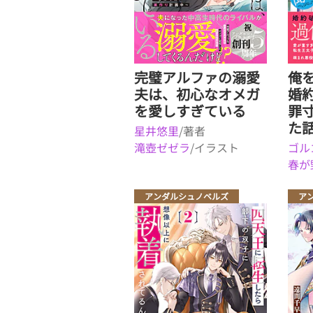
完璧アルファの溺愛
俺
夫は、初心なオメガ
婚
を愛しすぎている
罪
た
星井悠里
/著者
滝壺ゼゼラ
/イラスト
ゴル
春が
アンダルシュノベルズ
ア