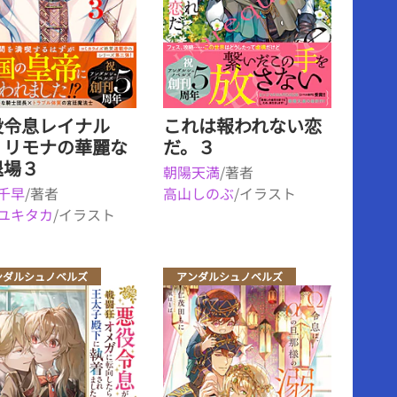
役令息レイナル
これは報われない恋
・リモナの華麗な
だ。３
退場３
朝陽天満
/著者
千早
/著者
高山しのぶ
/イラスト
ユキタカ
/イラスト
ンダルシュノベルズ
アンダルシュノベルズ