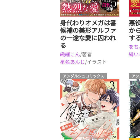
身代わりオメガは番
悪
候補の美形アルファ
か
の一途な愛に囚われ
す
る
をち
織緒こん
/著者
緋い
星名あんじ
/イラスト
アンダルシュコミックス
アン