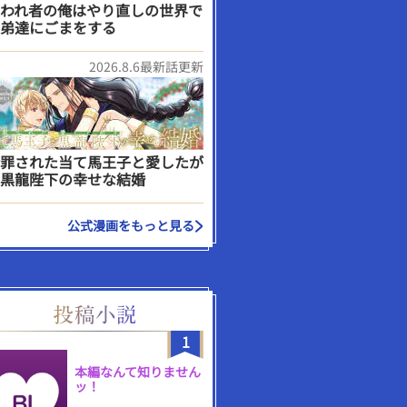
われ者の俺はやり直しの世界で
弟達にごまをする
2026.8.6最新話更新
罪された当て馬王子と愛したが
黒龍陛下の幸せな結婚
公式漫画をもっと見る
1
本編なんて知りません
ッ！