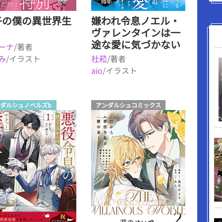
子の僕の異世界生
嫌われ令息ノエル・
ヴァレンタインは一
途な愛に気づかない
ーナ
/著者
み
/イラスト
社菘
/著者
aio
/イラスト
ダルシュノベルズb
アンダルシュコミックス