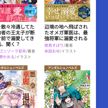
を散々冷遇してた
辺境の地へ飛ばされ
約者の王太子が断
たオメガ軍医は、最
寸前で溺愛してき
強将軍に溺愛される
話、聞く？
夜鳥すぱり
/著者
ゴンゾーラ安井
/著者
米田おゆ
/イラスト
野かおる
/イラスト
ンダルシュノベルズ
アンダルシュノベルズ