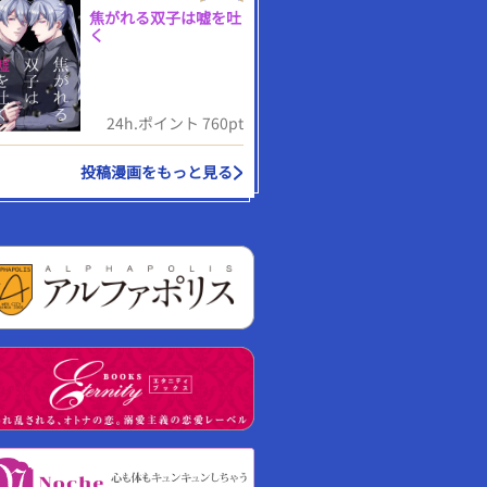
焦がれる双子は嘘を吐
く
24h.ポイント 760pt
投稿漫画をもっと見る