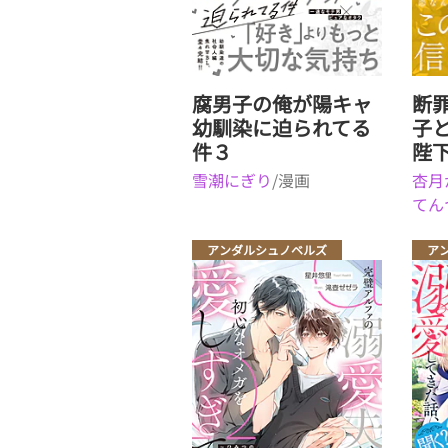
腐男子の俺が陽キャ
断
幼馴染に迫られてる
子
件３
陛
雪潮にぎり
/漫画
杏月
てん
アンダルシュノベルズ
ア