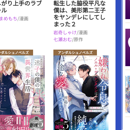
しがり上手のラブ
転生した脇役平凡な
ール
僕は、美形第二王子
をヤンデレにしてし
まめもち
/漫画
まった２
岩奇しゃけ
/漫画
七瀬おむ
/原作
ンダルシュノベルズ
アンダルシュノベルズ