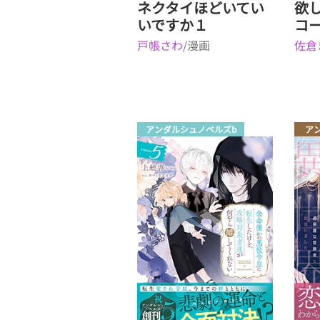
ネクタイほどいてい
欲
いですか１
コ
戸帳さわ
/漫画
佐倉
アンダルシュノベルズb
ア