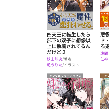
四天王に転生したら
悪
部下の双子に想像以
ド
上に執着されてるん
る
だけど２
遠間
秋山龍央
/著者
仁神
瓜うりた
/イラスト
アンダルシュコミックス
ア