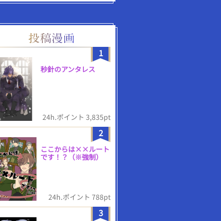
1
秒針のアンタレス
24h.ポイント 3,835pt
2
ここからは××ルート
です！？（※強制）
24h.ポイント 788pt
3