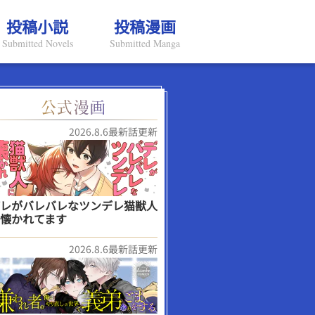
投稿小説
投稿漫画
Submitted Novels
Submitted Manga
2026.8.6最新話更新
レがバレバレなツンデレ猫獣人
懐かれてます
2026.8.6最新話更新