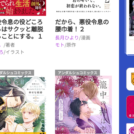
役令息の役どころ
だから、悪役令息の
らはサクッと離脱
腰巾着！２
ることにする。１
長月ひより
/漫画
。
/著者
モト
/原作
ろ
/イラスト
ダルシュコミックス
アンダルシュコミックス