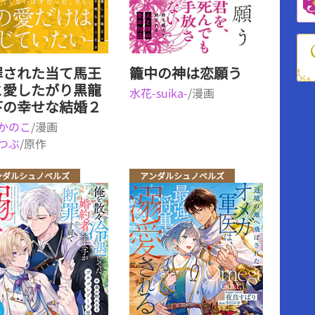
罪された当て馬王
籠中の神は恋願う
と愛したがり黒龍
水花-suika-
/漫画
下の幸せな結婚２
かのこ
/漫画
つぶ
/原作
ンダルシュノベルズ
アンダルシュノベルズ