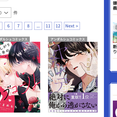
嫌
義
件
6
7
8
...
11
12
Next
ダルシュコミックス
アンダルシュコミックス
断
り