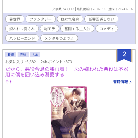
張って一日も早く断罪されるぞ！ と思ったのに上手くいかないの
は…何故？ すこしおバカなシャノンの断罪希望奮闘記。 いつもの
文字数 743,173
最終更新日 2026.7.8
登録日 2024.6.16
ごとくR18は保険です。 『チートな転生農家の息子は悪の公爵を
溺愛する』書籍化となりました。 7.10発売予定です。 お手に取っ
異世界
ファンタジー
嫌われ令息
断罪回避しない
て頂けたらとっても嬉しいです(｡>ㅅ<)✩⡱
嫌われ→愛され
総モテ
奮闘する主人公
コメディ
ハッピーエンド
メンタルつよつよ
2
長編
完結
R18
お気に入り : 6,682
24h.ポイント : 873
だから、悪役令息の腰巾着！ 忌み嫌われた悪役は不器
用に僕を囲い込み溺愛する
モト
書籍情報