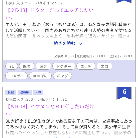
お気に入り : 97
24h.ポイント : 28
【※R-18】ドクターだってエッチしたい！
aika
主人公、王寺 基治（おうじもとはる）は、有名な天才脳外科医と
して活躍している。 国内のあちこちから連日大勢の患者が訪れる
人気の医師。 ルックスもよく、誰もが振り返るイケメン。精力も
人一倍ある。 彼はあまりの忙しさにプライベートの時間がほぼ取
続きを読む
れないことにストレスを感じていた。 エッチしたくてたまらない
のに、時間がない。 恋人を作ろうにも、時間がない。 一人で暮ら
文字数 30,682
最終更新日 2023.8.18
登録日 2022.8.6
すには大きすぎる高級マンションで孤独な生活を送る王寺。 天才
医師でその上ルックスもパーフェクトな彼に、言い寄ってくる男
BL
医者
医師
ドクター
エッチ
エロ
は五万といる。 同僚の医師、看護士、薬剤師、検査技師、など総
コメディ
ほのぼの
ギャグ
モテ状態の彼は、恋の相手に一体誰を選ぶのか？ とりあえずエッ
チしてみてから相手を決めようということにして・・・
6
長編
連載中
R18
お気に入り : 238
24h.ポイント : 21
【※R-18】イケメンとＢＬ♡したいだけ
aika
BL大好き！BLが生きがいである腐女子の花奈は、交通事故にあっ
てあっけなく死んでしまう。 そして目が覚めると、美少年に生ま
れ変わりイケメンしか存在しない世界に転生していた。 腐女子の