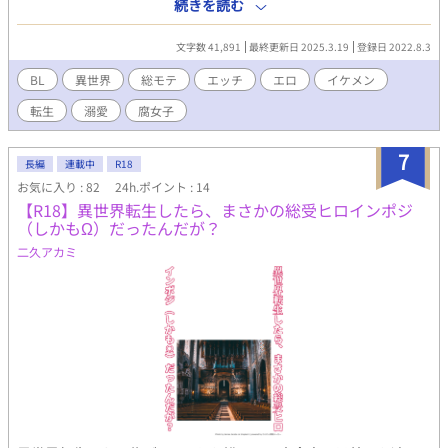
花奈としての記憶を持ったまま美少年に生まれ変わり、ありとあ
続きを読む
らゆるタイプのイケメンたちから総モテ状態。イケメンたちと自
由気まま好き勝手にBLしまくる日常。 慣れない男性の身体で味わ
文字数 41,891
最終更新日 2025.3.19
登録日 2022.8.3
う快楽はたまらなく花奈を虜にしていく。 たくさんのイケメンた
ちと美少年に生まれ変わった自分の身体でBLエッチを楽しみたい
BL
異世界
総モテ
エッチ
エロ
イケメン
という女の願望を描いた物語。 BLゲーム的な感覚で、次から次に
転生
溺愛
腐女子
あらゆるメンズとエッチなハプニングが起こる、ご都合主義BL小
説。
7
長編
連載中
R18
お気に入り : 82
24h.ポイント : 14
【R18】異世界転生したら、まさかの総受ヒロインポジ
（しかもΩ）だったんだが？
二久アカミ