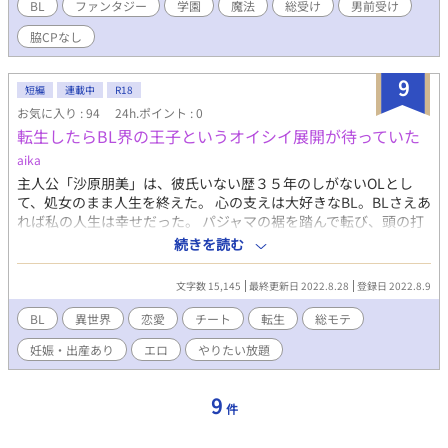
くした兄は、ある日童話に出てきそうなほどの王子様に出会っ
BL
ファンタジー
学園
魔法
総受け
男前受け
た。 「弟くんがいるところに案内してあげる、その代わり僕と恋
脇CPなし
人ごっこしよう」 謎の言葉に不審に思うが弟が関わるとちょろい
兄は弟を助けるために受け入れる事になった。 それが王位継承者
争いの幕開けだと知らずに… ×××した相手の魔力を吸収して自
9
短編
連載中
R18
分のものにしながら魔導士だと偽り学園で過ごすお兄様。 弟は兄
お気に入り : 94
24h.ポイント : 0
フィルターでは絶世の美少年だが、実際は普通に可愛い程度。 弟
転生したらBL界の王子というオイシイ展開が待っていた
が流した噂のせいでお兄様は学園ではケダモノ扱いされていま
す。 妄想に左右されやすいちょろお兄様と王位継承者達総モテの
aika
総受けストーリーです。
主人公「沙原朋美」は、彼氏いない歴３５年のしがないOLとし
て、処女のまま人生を終えた。 心の支えは大好きなBL。BLさえあ
れば私の人生は幸せだった。 パジャマの裾を踏んで転び、頭の打
ちどころが悪くあっけなく死んでしまった朋美。 そして次に目が
続きを読む
覚めた時、とある国の王子というチートキャラに生まれ変わって
いた。 男しかいない世界の王子。王子はその権力故、何人も夫を
文字数 15,145
最終更新日 2022.8.28
登録日 2022.8.9
持つことが許されている。 周りのイケメンたちは彼に平伏し、彼
の言うことはなんでも通る。 その世界にいる男はよりどりみど
BL
異世界
恋愛
チート
転生
総モテ
り。誰もが王子に平伏し、我儘放題の人生が待っていた。 たくさ
妊娠・出産あり
エロ
やりたい放題
んのイケメンたちに囲まれ、気に入った男を全て夫として迎え子
を産ませる。 やりたい放題のBLストーリー。
9
件