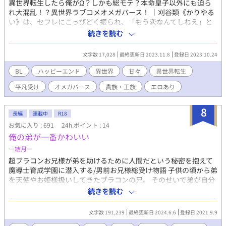
異世界転生したら俺がΩ？しかも総モテ？本命皇子以外にも迫ら
れ大混乱！？異世界ラブコメオメガバース！ ｜刈谷類《かりやる
い》は、セフレにこっぴどく振られ、「もう恋なんてしねえ」と
言っていた帰り、事故にあって死んでしまう。 目を覚ますと、そ
続きを読む
こは森の中。顔を覗き込んできているのは……自分が好きでやっ
ていたソシャゲ「神子の守護者～五人の皇子と神託の神子～」の
文字数 17,028
最終更新日 2023.11.8
登録日 2023.10.24
キャラクター！？夢かと思うも、まるでゲームの中のように話は
進んでいく。 類は自分がゲームの中の世界にヒロインポジション
BL
ハッピーエンド
異世界
甘々
異世界転生
（Ω）で転生してしまったことを受け入れるが、一つ大きな問題
平凡受け
オメガバース
貴族・王族
エロあり
がある。攻略キャラの選択シーンがなく、誰と恋をしていいのか
分からない！失敗すると嫉妬やトラブルでゲームオーバー（＝
死）の可能性もあるゲームに緊張する類。 慎重に攻略キャラの皇
8
長編
連載中
R18
子たちと親交を深めていくうちに、第二皇子アレクシに惹かれて
お気に入り : 691
24h.ポイント : 14
いくが……？ そのうちに、ゲームではなかった展開に皇子たちも
俺の弟が一番かわいい
巻き込まれ、類はシナリオ通りにいかない継承権争いに巻き込ま
れていく。 総モテ異世界BLの世界で、彼は今度こそ本当の恋がで
ー結月ー
きるのか？
超ブラコンお兄様が弟を助けるために人間だという秘密を抱えて
魔導士育成学園に潜入する/男前お兄様総受け物語 子供の頃から弟
を天使やお姫様扱いしてきたブラコンの兄。 そのせいで弟が自分
が一番可愛い、愛されるべきだと拗らせた事を知らずに仲良く暮
続きを読む
らしていた。 そんなある日溺愛する兄にキレた弟は兄に反抗し
て、自分をお姫様扱いしてくれる人達がいるところに行ってしま
文字数 191,239
最終更新日 2024.6.6
登録日 2021.9.9
い兄の前から姿を消してしまう。 弟が居なくなり生きる気力を無