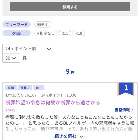
フリーワード
総モテ
R指定
R指定なし
R15
R18
件
9
件
1
長編
連載中
R18
お気に入り : 6,107
24h.ポイント : 1,036
断罪希望の令息は何故か断罪から遠ざかる
kozzy
書籍情報
病魔に倒れ命を散らした僕。あんなこともこんなこともしたかっ
たのに…。 と思ったら、あるBLノベルゲー内の邪魔者キャラに転
生しちゃってた。 断罪不可避。って、あれ？追い出された方が自
由…だと？ よーし！あのキャラにもこのキャラにも嫌われて、頑
続きを読む