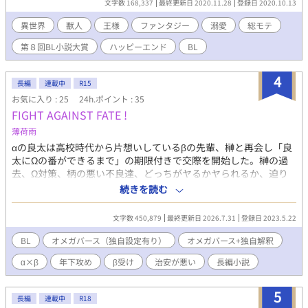
文字数 168,337
最終更新日 2020.11.28
登録日 2020.10.13
が、一途。(ビッチではないです。)エロは予告なしに入ります。
所々シリアスもありますが、主人公は頑張ります。ご都合主義ご
異世界
獣人
王様
ファンタジー
溺愛
総モテ
めんなさい。ムーンライトノベルズでも投稿しています。
第８回BL小説大賞
ハッピーエンド
BL
4
長編
連載中
R15
お気に入り : 25
24h.ポイント : 35
FIGHT AGAINST FATE !
薄荷雨
αの良太は高校時代から片想いしているβの先輩、榊と再会し「良
太にΩの番ができるまで」の期限付きで交際を開始した。榊の過
去、Ω対策、柄の悪い不良達、どっちがヤるかヤられるか、迫り
くるΩの発情フェロモン！拳で解決できるのか？良太と榊、運命
続きを読む
に抗え！ 【ご注意】 ※βの榊龍時が総モテ気味なのかもしれな
いです。 ※ビッチングはありません。 ※軽い暴力、性行為、
文字数 450,879
最終更新日 2026.7.31
登録日 2023.5.22
近親相姦の描写を含む予定です。 ※舞台は架空の日本。
BL
オメガバース（独自設定有り）
オメガバース+独自解釈
α×β
年下攻め
β受け
治安が悪い
長編小説
5
長編
連載中
R18