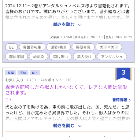
2024.12.11～2巻がアンダルシュノベルズ様より書籍化されます。
皆様のおかげです。誠にありがとうございます。 番外編などは書
籍に含まれませんので是非、楽しんで頂けますと嬉しいです。 他
の番外編も少しずつアップしたいと思っております。 ◇ストーリ
続きを読む
ー◇ 孤高の悪役令息×ＢＬ漫画の総受け主人公に転生した美人 姉
が書いたＢＬ漫画の総モテ主人公に転生したフランは、総モテフ
文字数 331,960
最終更新日 2026.7.1
登録日 2022.10.29
ラグを折る為に、悪役令息サモンに取り入ろうとする。しかしサ
モンは誰にも心を許さない一匹狼。周囲の人から怖がられ悪鬼と
BL
異世界転生
溺愛/執着
悪役令息
美形×美形
呼ばれる存在。 そんなサモンに寄り添い、フランはサモンの悪役
魔法学園
幼馴染
両片想い
美人受け
アンダルシュ
フラグも折ろうと決意する──。 互いに信頼関係を築いて、サモ
ンの腰巾着となったフランだが、ある変化が……。どんどんサモ
ンが過保護になって──！？ ・書籍化部分では、web未公開その
3
長編
完結
R18
後の番外編＊がございます。 総受け設定のキャラだというだけ
お気に入り : 2,730
24h.ポイント : 170
で、総受けではありません。CPは固定。 自分好みに育っちゃった
異世界転移したら獣人しかいなくて、レアな人間は溺愛
悪役とのラブコメになります。
されます。
モト
書籍情報
犬と女の子を助ける為、車の前に飛び出した。あ、死んだ。と思
ったけど、目が覚めたら異世界でした。それも、獣人ばかりの世
界。人間はとてもレアらしい。 犬の獣人は人間と過ごした前世の
記憶を持つ者が多くて、人間だとバレたら(貞操が)ヤバいそうで
続きを読む
す。 俺、この世界で上手くやっていけるか心配だな。 人間だとバ
レないように顔を隠して頑張って生きていきます！ 総モテです