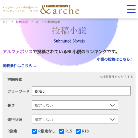
TOP
投稿小説
総モテの検索結果
Submitted Novels
アルファポリス
で投稿されているBL小説のランキングです。
小説の投稿はこちら
掲載条件はこちら
×検索条件をクリアする
詳細検索
フリーワード
長さ
進行状況
R指定
R指定なし
R15
R18