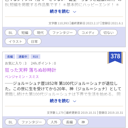
BL短編を掲載する作品集です！ ＊基本的にハッピーエンド！ ＊
まったり日常系なものから、背後を気にしちゃう系な内容まで、
続きを読む
幅広く！ ＊1つ1つのお話自体は短め！ ＊そして1つ1つの作品に
挿絵機能を使って表紙を挟んでいますので、キャラのイメージが
文字数 110,993
最終更新日 2023.2.17
登録日 2021.6.1
掴みやすい！ 上記のものが苦手ではない方（むしろ好き寄りな
方）は、是非ともこちらの作品へ足をお運びください……！ ※更
BL
短編
現代
ファンタジー
コメディ
切ない
新は不定期です。（3ヶ月に1作品を完結するような更新頻
イラスト
日常
度……？） ※レーティング設定のある作品はタイトルの後ろに ＊
←この印をつけていますので、お読みの際は参考にしてくださ
い……！ 表紙イラストは セオ様 です！ ※ 表紙の持ち出しはご遠
378
長編
連載中
R18
慮ください （拡大版は1ページ目に挿入させていただいておりま
お気に入り : 3
24h.ポイント : 0
す！）
狂った天秤 落ちぬ砂時計
ベンジャミン・スミス
──ジョル＝シュナ歴1852年 第100代ジョル＝シュナが退位し
た。この世に生を受けてから20年、神（ジョル＝シュナ）として
君臨し続けた第100代ジョル＝シュナは下界で生活を始める。 同
居人のベルンハルトは蛇と人間の混血。 「お前の名前は今日から
続きを読む
ラニエルだ」 しかし元神は浮かない顔をしている。 ──ジョル＝
シュナは退位後、1ヶ月以内にその命をまっとうする 力を失った
文字数 1,179
最終更新日 2019.10.31
登録日 2019.10.31
神の近くに死は迫る。 それでもベルンハルトはラニエルに言語や
下界のルールを教え込んでいく。ラニエル自身も初めて知るも
BL
ファンタジー
人外
長編
神
の、初めての感情を経験し、僅かな余命を必死に生きようとす