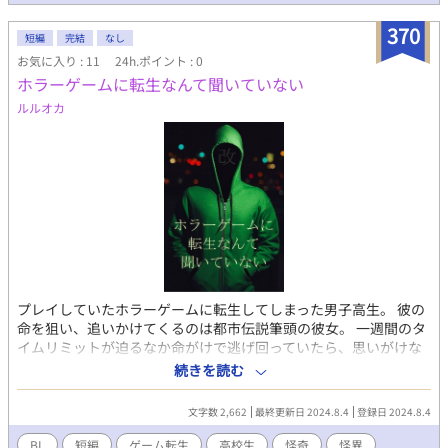
370
短編
完結
なし
お気に入り : 11
24h.ポイント : 0
ホラーゲームに転生なんて聞いていない
ルルオカ
プレイしていたホラーゲームに転生してしまった男子高生。 彼の
命を狙い、追いかけてくるのは都市伝説筆頭の彼女。 一週間のタ
イムリミットが迫るなか命がけで逃げ回っていたら、思いがけな
い派生的な存在に遭遇して・・・。 ゲーム転生もののホラーチッ
続きを読む
クなBL小説です。 これの長編小説版は電子書籍で販売中。 詳細を
知れるリンクは↓にあります。
文字数 2,662
最終更新日 2024.8.4
登録日 2024.8.4
BL
短編
ゲーム転生
高校生
怪奇
怪異