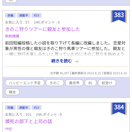
383
長編
連載中
R18
お気に入り : 57
24h.ポイント : 0
きのこ狩りツアーに親友と参加した
鈴鈴躊躇
前回短編投稿した小説を取り下げて長編に改編しました。 恋愛対
象が男性の僕と親友はきのこ狩り馬車ツアーに参加した。 親友と
一緒に旅行を楽しみたいと思っていたのにきのこ狩りを始めよう
とした途端、親友から別行動しようと提案される。それには深い
続きを読む
様な浅い様な理由があって、一応納得した僕は親友と別れて1人で
きのこ狩りを楽しもうとするが……。 頭を空っぽにして読める仕
文字数 36,397
最終更新日 2023.8.15
登録日 2023.6.10
様となっております。ショタに注意。 軽く書きました。笑ってく
れると嬉しいです。他サイトにも掲載してます。R18の回には※が
ハッピーエンド予定
きのこ
異世界
BL
総受け
ついています。
親友
384
短編
連載中
R18
お気に入り : 101
24h.ポイント : 0
瀕死の部下と上司の話
negi