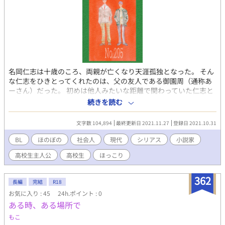
名岡仁志は十歳のころ、両親が亡くなり天涯孤独となった。 そん
な仁志をひきとってくれたのは、父の友人である御園周（通称あ
ーさん）だった。 初めは他人みたいな距離で関わっていた仁志と
周。 しかし一緒に暮らしてく日々は優しくて、暖かくて、仁志の
続きを読む
心をほぐしていくような日々だった。 優しく丁寧な暮らしの中
で、仁志は徐々に周に恋心を抱くようになって……？ ほのぼのな
文字数 104,894
最終更新日 2021.11.27
登録日 2021.10.31
暮らしと、時々シリアス。 養育の果てにあるのものは本当に家族
愛だけなのか。 天涯孤独な病弱高校生×三十代小説家BL R18シー
BL
ほのぼの
社会人
現代
シリアス
小説家
ンがある部分には※を入れています。 十万字前後の長編。
高校生主人公
高校生
ほっこり
362
長編
完結
R18
お気に入り : 45
24h.ポイント : 0
ある時、ある場所で
もこ