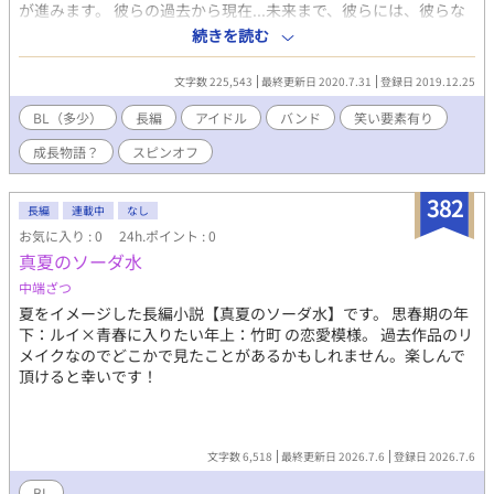
が進みます。 彼らの過去から現在...未来まで、彼らには、彼らな
りのそれはそれは壮大なストーリーがあります。 登場人物の紹介
続きを読む
は、第一回目あたりで紹介します。
文字数 225,543
最終更新日 2020.7.31
登録日 2019.12.25
BL（多少）
長編
アイドル
バンド
笑い要素有り
成長物語？
スピンオフ
382
長編
連載中
なし
お気に入り : 0
24h.ポイント : 0
真夏のソーダ水
中端ざつ
夏をイメージした長編小説【真夏のソーダ水】です。 思春期の年
下：ルイ×青春に入りたい年上：竹町 の恋愛模様。 過去作品のリ
メイクなのでどこかで見たことがあるかもしれません。楽しんで
頂けると幸いです！
文字数 6,518
最終更新日 2026.7.6
登録日 2026.7.6
BL