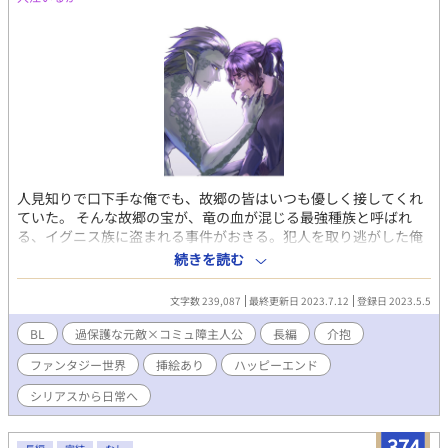
人見知りで口下手な俺でも、故郷の皆はいつも優しく接してくれ
ていた。 そんな故郷の宝が、竜の血が混じる最強種族と呼ばれ
る、イグニス族に盗まれる事件がおきる。犯人を取り逃がした俺
は、故郷の為にと村を出て犯人を追い、長い戦いの旅の末なんと
続きを読む
か宝とともに故郷へ帰ってくることができた。 だが、帰ってくる
と、故郷は地殻変動に飲まれ、……無くなっていた。 信じられ
文字数 239,087
最終更新日 2023.7.12
登録日 2023.5.5
ず、何日間も崩れた森をさ迷う俺を見つけたのは、まさにそのイ
グニス族の戦士達を率いる男、ゼブだった。 「お前が助けた村
BL
過保護な元敵×コミュ障主人公
長編
介抱
に、行くぞ」 戦いの末、死にかけていた所を蘇生したからだろう
ファンタジー世界
挿絵あり
ハッピーエンド
か。それとも俺と同じように故郷の為に戦っていたことを聞き、
ゼブの故郷を助ける手伝いをしてしまったからだろうか。 わから
シリアスから日常へ
ないが、ゼブは硬く俺の手を握りしめて、俺をイグニス族の住む
村まで連れ帰り……この奇妙な同居生活が、始まった。 ◆面倒見
374
の良い最強種族のボス×黙って耐えがちなコミュ症主人公 最強