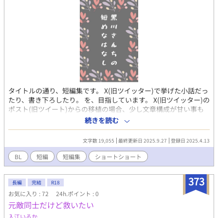
タイトルの通り、短編集です。 X(旧ツイッター)で挙げた小話だっ
たり、書き下ろしたり。 を、目指しています。 X(旧ツイッター)の
ポスト(旧ツイート)からの移植の場合、少し文章構成が甘い事も
ありますが、ご了承ください。 ずっと連載中扱いにするつもりで
続きを読む
すが、作品は1話完結を心がけています。 どこからでも読めま
す。 気になったタイトルのみでも大歓迎です。 指定描写がある場
文字数 19,055
最終更新日 2025.9.27
登録日 2025.4.13
合は、タイトルに※印を付ける予定です。 もし、こちらをお気に
召しましたら他の中・長編作品もよろしくお願いします。
BL
短編
短編集
ショートショート
373
長編
完結
R18
お気に入り : 72
24h.ポイント : 0
元敵同士だけど救いたい
入江いるか