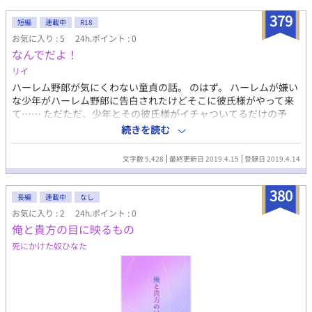
る。 しかし１ヶ月後、ラニエルは生きていた。 ----------------------
379
------ R18にはタイトルの横に（※）を 記載しています。
短編
連載中
R18
お気に入り : 5
24h.ポイント : 0
なんでだよ！
リイ
ハーレム野郎が気にくわない童貞の話。 のはず。 ハーレムが嫌い
な少年がハーレム野郎に告白されたけどそこに彼氏様がやって来
て…… ただただ、少年とその彼氏様がイチャついてるだけの予
定。 ＊NTR、3P物ではありません。 主人公もその相手もお互いが
続きを読む
大好きです。 ＊実は濡れ場を書くのは初めてだったりしますので
優しい心を持って読んでくださるとうれしいです(..) ＊一応短編に
文字数 5,428
最終更新日 2019.4.15
登録日 2019.4.14
してますが長くなったら長編に変更します。
380
長編
連載中
なし
お気に入り : 2
24h.ポイント : 0
俺と貴方の目に映るもの
死にかけた奴ひなた