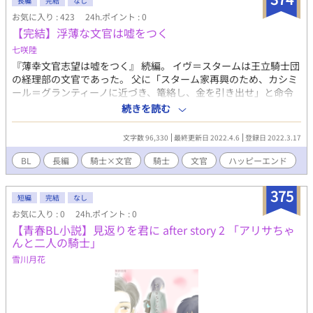
長編
完結
なし
とありますが、戦闘シーンはほぼありません。 故郷を失って鬱
お気に入り : 423
24h.ポイント : 0
状態の主人公を、過保護なまでに介抱するボスの話です。 主人
【完結】浮薄な文官は嘘をつく
公が立ち直るにつれてだんだん日常物になります。ハッピーエン
七咲陸
ドです。 双方向からの視点での描写がしたいので、章ごとに視
点が入れ替わります。 ◆普段からラスボス×主人公系のBLを読む
『薄幸文官志望は嘘をつく』 続編。 イヴ＝スタームは王立騎士団
ことが多い腐女子が書いています。 カップリング固定で、リバ
の経理部の文官であった。 父に「スターム家再興のため、カシミ
要素は書けません。 ◆「・」がついている回はR18回です。 1
ール＝グランティーノに近づき、篭絡し、金を引き出せ」と命令
話目のみ挿絵つきとなります。 カクヨム(R15版)・小説家にな
を受ける。 イヴはスターム家特有の治癒の力を使って、頭痛に悩
続きを読む
ろう（ムーンライトノベルズ）にも投稿しています。 アイディ
んでいたカシミールに近づくことに成功してしまう。 カシミール
アの元となった関係者各位の許可を得ています。
に、「どうして俺の治癒をするのか教えてくれ」と言われ、焦っ
文字数 96,330
最終更新日 2022.4.6
登録日 2022.3.17
たイヴは『カシミールを好きだから』と嘘をついてしまった。 そ
う、これは─── 浮薄で、浅はかな文官が、嘘をついたせいで全
BL
長編
騎士×文官
騎士
文官
ハッピーエンド
てを失った物語。 □『薄幸文官志望は嘘をつく』を読まなくても
出来る限り大丈夫なようにしています。 □全17話
375
短編
完結
なし
お気に入り : 0
24h.ポイント : 0
【青春BL小説】見返りを君に after story 2 「アリサちゃ
んと二人の騎士」
雪川月花