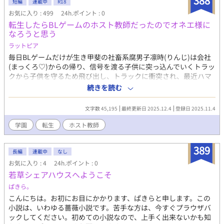
388
短編
連載中
R18
お気に入り : 499
24h.ポイント : 0
転生したらBLゲームのホスト教師だったのでオネエ様に
なろうと思う
ラットピア
毎日BLゲームだけが生き甲斐の社畜系腐男子凛時(りんじ)は会社
(まっくろ♡)からの帰り、信号を渡る子供に突っ込んでいくトラッ
クから子供を守るため飛び出し、トラックに衝突され、最近ハマ
っているBLゲームを全クリできていないことを悔やみながら目を
続きを読む
閉じる。 次に目を覚ますとハマっていたBLゲームの攻略最低難易
度のホスト教員籠目 暁(かごめ あかつき)になっていた。BLは
文字数 45,195
最終更新日 2025.12.4
登録日 2025.11.4
見る派で自分がなる気はない凛時は何をとち狂ったのかオネエに
なることを決めた オチ決定しました〜☺️ ※印はＲ18です(際どい
学園
転生
ホスト教師
やつもつけてます) 毎日20時更新 三十話超えたら長編に移行しま
す メインストーリー開始時 暁→28歳 教員6年目 凛時転生時
389
暁→19歳 大学1年生(入学当日) 訂正箇所見つけ次第訂正してま
長編
連載中
なし
す。間違い探しみたいに探してみてね⭐︎ 11/24 大変際どかったため
お気に入り : 4
24h.ポイント : 0
Ｒ18に移行しました 12/3 書記くんのお名前変更しました。今は
若草シェアハウスへようこそ
戌亥 修馬(いぬい しゅうま)くんです
ぱきら。
こんにちは。お初にお目にかかります、ぱきらと申します。この
小説は、いわゆる薔薇小説です。苦手な方は、今すぐプラウザバ
ックしてください。初めての小説なので、上手く出来ないかも知