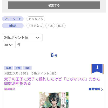
フリーワード
じゃない方
R指定
R指定なし
R15
R18
件
8
件
1
長編
完結
R18
お気に入り : 6,571
24h.ポイント : 880
双子の王子に双子で婚約したけど「じゃない方」だから
闇魔法を極める
福澤ゆき
書籍情報