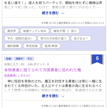
を言い渡す！」 成人を祝うパーティで、開始を待たずに俺様は声
高にそう言い放った。 だけど、事態は思う通りに行かなくて……
――？！ 逆ざまぁなるものの存在を知った王子が、婚約者（従兄
続きを読む
弟）に逆ざまぁされるために頑張って画策して婚約破棄だ！って
やってみるけど、きっちり思惑通りに逆ざまぁされたと思ったの
文字数 39,765
最終更新日 2022.11.6
登録日 2022.11.4
に何故か婚約破棄には至れず、結果的に婚約者に監禁されて孕ま
されることになった話。 ・全くの新作思い付き。気が向いたから
異世界
執着ヤンデレ攻め
健気不憫（）受け
書いてみた。（自制心が死んでいる。 ・短編なのですぐ終わりま
平凡（認知の歪み）
努力の方向性が違う
逆ざまぁ？
す。多分明日か明後日には完結。（すればいいなぁ。 ・気軽に読
めるスナック感覚のどえげつない執着ヤンデレ監禁孕ませ話です
婚約破棄
男性妊娠
監禁/軟禁
♪ ・いつもの。 ・他の異世界話と同じ世界観。 ・今回も血縁で
はないし、舞台国は別。 ・男女関係なく子供が産める魔法とかあ
6
る異世界が舞台。 ・R18描写があるお話にはタイトルの頭に*を付
長編
連載中
R15
けます。 ・言い訳というか解説というかは近況ボードの「突発短
お気に入り : 45
24h.ポイント : 0
編」コメント欄をどうぞ。（2じゃない方です。）
本物勇者に捨てられて次席勇者に拾われた俺
高島静貴( しずたか)
神に役目を背負わされ、魔王を討伐する勇者には常に一緒に生
まれてくる伴侶がいた。主人公ケイトは勇者の為に生まれるべく
して人間界への待機中に何故だか神に呼ばれ、急遽設けられた面
談で勇者から自分への辞退の申し出があった旨を告げられる。い
続きを読む
わば生まれる前から結婚してた様なものだったし、いや現実とし
てはしてないから許嫁？婚約者？え、婚約破棄されたんですか
文字数 87,330
最終更新日 2024.7.5
登録日 2023.12.14