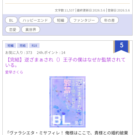
もかとがっかりしながらこれを承諾した。ところが約束の期間が
終わって別れを告げた途端、「別れません。絶対に嫌です！」と
文字数 11,537
最終更新日 2026.5.6
登録日 2026.5.6
メレディスはまさかの大号泣。どうやら誤解があったらしい。戸
惑うエミリオに、メレディスはずっと前から抱えていた想いを明
BL
ハッピーエンド
短編
ファンタジー
年の差
かす。実はヘタレな敬語神官×自己肯定感低め美少年のすれ違い
恋愛
異世界
ラブ。
5
短編
完結
R18
お気に入り : 373
24h.ポイント : 14
【完結】逆ざまぁされ（）王子の僕はなぜか監禁されて
いる。
愛早さくら
「ヴァラシエタ・ミサフィレ！ 俺様はここで、貴様との婚約破棄