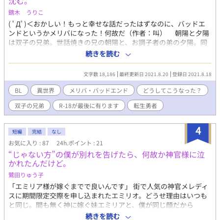
沈む。
鏑木 うりこ
( ﾟДﾟ)＜おかしい！もっと幸せな話だったはずなのに、バッドエ
ンドというかメリバになった！何故だ（作者：叫） 朝陽と夕陽
は双子の兄弟。世話焼きの兄の朝陽と、お調子者の弟の夕陽。同
じように育った二人なのに、差が生まれ始めている。それは二人
続きを読む
に大きく影を落としていた…‥。 突然の異世界へ連れて来られ
た朝陽と夕陽はどちらかが「勇者」だという。 「はいはーい！俺
文字数 18,186
最終更新日 2021.8.20
登録日 2021.8.18
俺！」「ゆ、夕陽っ！」 手を挙げる夕陽に、状況を見定めよう
とする朝陽。そして勇者として旅立つ夕陽と、残された朝陽に課
BL
異世界
メリバ・バッドエンド
どうしてこうなった？
せられた使命は……。 2万字弱のBL作品です。本当の最後に
双子の兄弟
R-18が最後に有ります
転生勇者
R18が出てきます。 完結しました。 作品の全体に暗い空気が
流れている作品です。誰も幸せにならない、メリーバッドエンド
がお好きな方へ。
4
短編
完結
なし
お気に入り : 87
24h.ポイント : 21
“じゃない方”の僕が別れを告げたら、何故か神官様に泣
かれたんだけど。
鷺田りゅう子
「エミリア様が嫁ぐまでで良いんです」 街で人気の神官メレディ
スに期間限定交際を申し込まれたエミリオ。どうせ理由はいつも
と同じ。間も無く神に嫁ぐ妹エミリアと、僕が同じ顔だから
――。 いつも“妹じゃない方”扱いされてきたエミリオは、この人
続きを読む