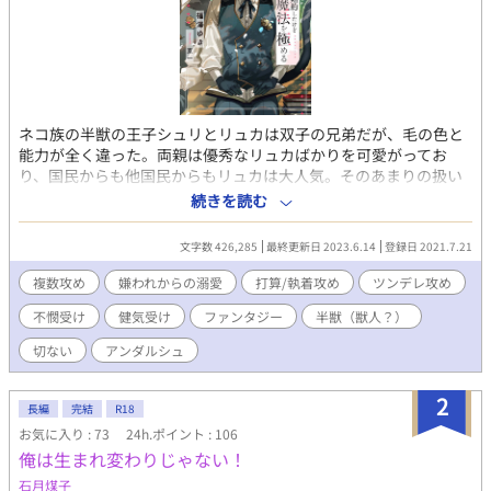
ネコ族の半獣の王子シュリとリュカは双子の兄弟だが、毛の色と
能力が全く違った。両親は優秀なリュカばかりを可愛がってお
り、国民からも他国民からもリュカは大人気。そのあまりの扱い
の差に、シュリはやさぐれていた。 二人は大国リンデンベルク王
続きを読む
国の双子の第一王子ジークフリートとギルベルトと婚約し、将来
的にはそろって同じ国に嫁ぐ事になっているが… ※受けは強いコ
文字数 426,285
最終更新日 2023.6.14
登録日 2021.7.21
ンプレックスを持っています ※途中に胸糞展開や精神的に辛い描
写を多く含みます ※複数攻めの三角？四角？関係です ※闇魔法と
複数攻め
嫌われからの溺愛
打算/執着攻め
ツンデレ攻め
言っても悪役ではありません
不憫受け
健気受け
ファンタジー
半獣（獣人？）
切ない
アンダルシュ
2
長編
完結
R18
お気に入り : 73
24h.ポイント : 106
俺は生まれ変わりじゃない！
石月煤子