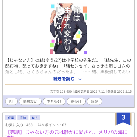
【じゃない方】の結(ゆう/27)は小学校の先生だ。 「結先生、この
配布物、配っておきますね」 「結センセイ、さっきの消しゴムの
落とし物、さくらちゃんのだったよ」 「……結、黒板消しておい
た」 やたらビジュがいい新入生の三人組にかなり懐かれた。 三人
続きを読む
の言動にはちょっと違和感があり、担任として見守っていた結だ
が。 「どうしてそんなに優しいんですか、王子」 「いくら生まれ
文字数 108,450
最終更新日 2026.7.11
登録日 2026.5.15
変わったからって変わり過ぎだよ」 「……王子、前は笑いながら
罵ってきたくせに」 本当の姿を現した三人。 ダークファンタジー
BL
美形攻め
平凡受け
総受け
溺愛
系ヴィランズのような長身美形の彼等は魔界の住人で、魔王の息
子(王子)の生まれ変わりを探しているという……。 (それ絶対に俺
3
じゃないから！！！！！) ■複数同時攻め注意■ ▲表紙は素材を
短編
完結
R18
お借りしています／ゴリラの素材屋さん様(pixiv:ID
お気に入り : 468
24h.ポイント : 63
81433479)▲
【完結】じゃない方の兄は静かに愛され、メリバの海に