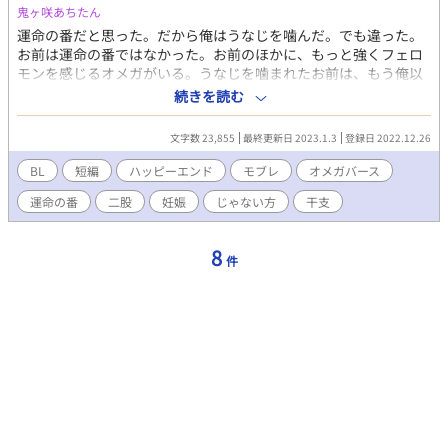
鬼ヶ咲あちたん
運命の番だと思った。だから俺はうなじを噛んだ。でも違った。
お前は運命の番ではなかった。お前のほかに、もっと強くフェロ
モンを感じるオメガがいる。うなじを噛まれたお前は、もう俺以
外のアルファと番えない。俺が間違えたばっかりに。どう償えば
続きを読む
いい？
文字数 23,855
最終更新日 2023.1.3
登録日 2022.12.26
BL
短編
ハッピーエンド
モブレ
オメガバース
運命の番
二股
妊娠
じゃない方
干支
8
件