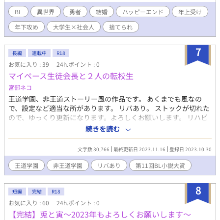
俺？あれ？解消の方？ ていうか何故この面談時の記憶のままに
生まれてしまったんですか俺!? 神様の凡ミスで憂き目にあった
BL
異世界
勇者
結婚
ハッピーエンド
年上受け
主人公が違う誰かと出逢い、少しずつ心に出来た棘や氷を癒やし
年下攻め
大学生×社会人
捨てられ
ていく話です。 選ばれたんじゃない方のお話。 ※舞台は文明が発
達し魔力に頼らなくなった少しだけ近未来的な文化レベルの異世
界です。現代に似た感じです。 ※大学休学中の大学生で勇者見習
7
長編
連載中
R18
い攻(大型犬系)×年上サラリーマン受(可愛い系美人)。奥手×奥
お気に入り : 39
24h.ポイント : 0
手。 ※週1定期更新が目標ですが、不定期になる場合もあります
マイペース生徒会長と２人の転校生
(展開に躓いた等)。週1は毎週金曜日を目標としております。 (※
この内容紹介文は思い出した様に都合により急に変更になる場合
宮部ネコ
が有ります)
王道学園、非王道ストーリー風の作品です。 あくまでも風なの
で、設定など適当な所があります。 リバあり。 ストックが切れた
ので、ゆっくり更新になります。よろしくお願いします。 リハビ
リ的に書いているので、ちゃんと完結するかどうかわかりません
続きを読む
が、それでも良い方はお付き合いくださるとうれしいです。 タイ
トルは適当につけたので、変える可能性があります。 ★ストーリ
文字数 30,766
最終更新日 2023.11.16
登録日 2023.10.30
ー 全寮制中高一貫男子校に高校から転入した由法（よしのり）。
由法とたまたま同じ時期に転入してきた鏑木（かぶらき）君は、
王道学園
非王道学園
リバあり
第11回BL小説大賞
すぐに全校生徒の注目の的になり、親衛隊もできた。 由法は、噂
の転校生じゃない方なんて呼ばれてしまうが、できればそのまま
8
目立たず平穏無事に過ごしたかった。 しかし、転入一週間目から
短編
完結
R18
生徒会長に目を付けられ……。
お気に入り : 60
24h.ポイント : 0
【完結】兎と寅～2023年もよろしくお願いします～