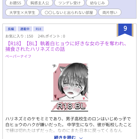
お題SS
鈍感主人公
ツンデレ受け
幼なじみ
大学生×大学生
〇〇しないと出られない部屋
両片想い
9
長編
連載中
R18
お気に入り : 150
24h.ポイント : 0
【R18】【BL】執着白ヒョウに好きな女の子を奪われ、
捕食されたハリネズミの話
ペーパーナイフ
ハリネズミのケモミミであり、男子高校生のロンはいじめっ子で
白ヒョウのハクが嫌いだった。 中学生になり、彼が転校したこと
で縁は切れたはずだった。なのにまた日本に戻ってくるなん
て…。イケメンな彼はクラスの人気者だけどなぜか俺ばかりに執
続きを読む