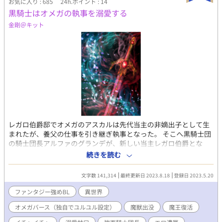
お気に入り : 685
24h.ポイント : 14
黒騎士はオメガの執事を溺愛する
金剛＠キット
レガロ伯爵邸でオメガのアスカルは先代当主の非嫡出子として生
まれたが、養父の仕事を引き継ぎ執事となった。 そこへ黒騎士団
の騎士団長アルファのグランデが、新しい当主レガロ伯爵とな
り、アスカルが勤める田舎の伯爵邸に訪れた。 アスカルは自分は
続きを読む
ベータだと嘘をつき、グランデに仕えるが… 領地にあらわれた
魔獣退治中に運悪く魔道具が壊れ、発情の抑制魔法が使えなくな
文字数 141,314
最終更新日 2023.8.18
登録日 2023.5.20
り、グランデの前で発情してしまう。 発情を抑えられないアスカ
ルは、伯爵の寝室でグランデに抱かれ――― ※お話に都合の良い
ファンタジー強めBL
異世界
ユルユル設定のオメガバースです。 😘溺愛イチャエロ濃いめの
オメガバース（独自でユルユル設定）
魔獣出没
魔王復活
R18です！ 苦手な方はご注意を！ ツッコミどころ満載で、誤字
脱字が猛烈に多いですが、どうか暖かい心でご容赦を_(._.)_☆彡