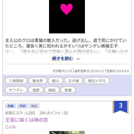
主人公のクロは黒猫の獣人だった。逃げ出し、道で死にかけてい
たところ、運良く男に拾われるがそいつはヤンデレ絶倫王子
で…。 「君をねじ伏せて恐怖に歪んだ顔が見たい」 「大嫌いなや
つに気持ちよくされる気分はどう？」 こいつは俺が出会った中で
続きを読む
一番美しく、そしてやばいやつだった。 可愛そうな獣人がヤンデ
レ王子に溺愛、監禁されて逃げ出そうにも嫉妬執着される話で
文字数 43,730
最終更新日 2024.4.27
登録日 2024.4.8
す。 注意 妊娠リバなし 流血残酷な表現あり エロ濃いめ
三角関係
異世界
獣人
王子様
美形×平凡
ヤンデレ
溺愛
嫉妬
執着
3
長編
完結
R18
お気に入り : 1,282
24h.ポイント : 35
王宮に咲くは神の花
ごいち