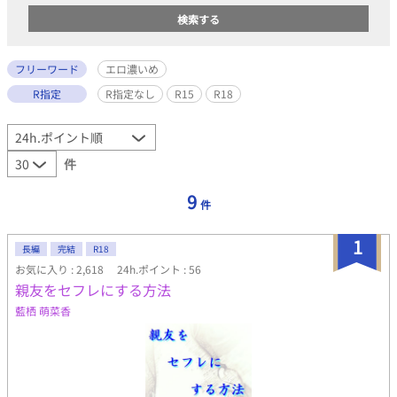
フリーワード
エロ濃いめ
R指定
R指定なし
R15
R18
件
9
件
1
長編
完結
R18
お気に入り : 2,618
24h.ポイント : 56
親友をセフレにする方法
藍栖 萌菜香