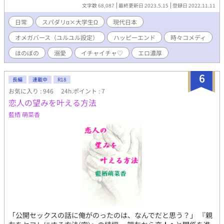
くわしい素性を知らないまま本能に流され、朝まで熱烈に抱き合
文字数 68,087
最終更新日 2023.5.15
登録日 2022.11.11
う。 翌日2人は婚約し、お互いを知るためカイリの部屋で甘い同
棲生活を始める。 😏お話に都合の良いユルユル設定のオメガバー
日常
スパダリα×大学生Ω
現代日本
スです。ご容赦を。 😘エロ濃いめとなっております。苦手な方は
オメガバース（ユルユル設定）
ハッピーエンド
時々コメディ
ご注意下さい。
ほのぼの
溺愛
イチャイチャ♡
エロ濃厚
6
長編
連載中
R18
お気に入り : 946
24h.ポイント : 7
恋人の望みを叶える方法
藍栖 萌菜香
「公開セックスの話に俺がのったのは、なんでだと思う？」 『親