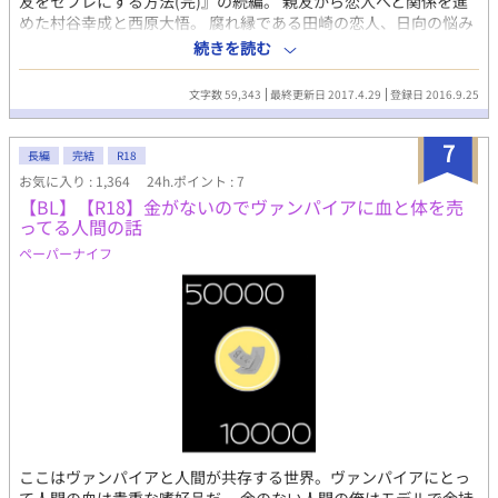
友をセフレにする方法(完)』の続編。 親友から恋人へと関係を進
めた村谷幸成と西原大悟。 腐れ縁である田崎の恋人、日向の悩み
相談にのっていた幸成に頼まれ、日向限定公開プレイに協力する
続きを読む
大悟だったが、その胸中にはいくつかの目論みが潜んでいた。ひ
とつは、邪魔者田崎を恋人とのセックスに専念させて、幸成への
文字数 59,343
最終更新日 2017.4.29
登録日 2016.9.25
ちょっかいを阻止することだ。日向の希望を叶えようと懸命に羞
恥に耐える幸成に苛立ちを覚えながら、日向に見せつけるような
7
意地悪で濃厚なセックスをしてしまう大悟だった。 ---------- 嫉妬
長編
完結
R18
系策士攻め×羞恥系健気受け。 攻め視点の一人称。露骨語多用。
お気に入り : 1,364
24h.ポイント : 7
エロ濃いめ。更新不定期。見切り発車です。
【BL】【R18】金がないのでヴァンパイアに血と体を売
ってる人間の話
ペーパーナイフ
ここはヴァンパイアと人間が共存する世界。ヴァンパイアにとっ