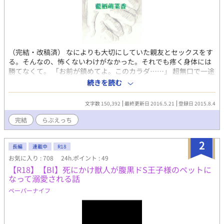
（完結・改稿済） なによりも大切にしていた親友とセックスをす
る。そんなの、怖くないわけがなかった。それでも疼く身体には
勝てなくて。 「お前が鎮めてよ。このカラダ……」 超無口で一途
な攻めと、強気なのに臆病な受けが、親友から一歩進んでその関
続きを読む
係を変えていく。 ---------- 無口で一途な筋肉系×強気で臆病
な美人系。大学生ＢＬ。 受け視点の一人称。露骨語多用。エロ濃
文字数 150,392
最終更新日 2016.5.21
登録日 2015.8.4
いめ。 ボーイズラブ/R18/ハッピーエンド/らぶえっち/甘々/親友/
強気美人/臆病/淫乱/無自覚初恋/一途/嫉妬/無口/筋肉/巨根/ドライ
完結
らぶえっち
オーガズム/アニリングス/精嚢マッサージ/潮吹き♂ 初稿
2016.5.21 〔小説家になろう・アルファポリスにて〕 第２稿
2
2016.12.28 〔アルファポリスにて〕 2017.1.31〔小説家にな
長編
連載中
R18
ろう〕へも移植。 他作品の連載更新情報はツイッター
お気に入り : 708
24h.ポイント : 49
@aismonakaで。 ★大悟視点の続編『恋人の望みを叶える方法』
【R18】【Bl】死にかけ獣人が腹黒ドS王子様のペットに
連載中。
なって溺愛される話
ペーパーナイフ