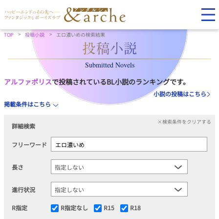
TOP
投稿小説
エロ濃いめの検索結果
Submitted Novels
アルファポリス
で投稿されているBL小説のランキングです。
小説の投稿はこちら
掲載条件はこちら
×検索条件をクリアする
詳細検索
フリーワード
長さ
進行状況
R指定
R指定なし
R15
R18