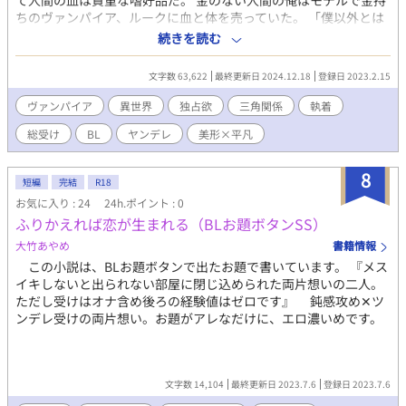
て人間の血は貴重な嗜好品だ。 金のない人間の俺はモデルで金持
ちのヴァンパイア、ルークに血と体を売っていた。 「僕以外とは
こんなことしちゃだめだよ」 そんなことを言う彼に婚約者がいる
続きを読む
ことを俺は知っている。そう、これは遊びであり契約だ。 そんな
ある日ルークとは別に血を買ってくれるお客さんが現れて…。 二
文字数 63,622
最終更新日 2024.12.18
登録日 2023.2.15
人のイケメンヴァンパイアに吸血され抱かれながら金を稼ぐ主人
公の話。 注意 妊娠リバなし。流血表現あり。総受け。 かなりエロ
ヴァンパイア
異世界
独占欲
三角関係
執着
濃いめ。何でもありな人向け。 最後は固定カプになる予定。でも
総受け
BL
ヤンデレ
美形×平凡
主人公は二人と体の関係もちます。嫌な方気をつけてください。
8
短編
完結
R18
お気に入り : 24
24h.ポイント : 0
ふりかえれば恋が生まれる（BLお題ボタンSS）
大竹あやめ
書籍情報
この小説は、BLお題ボタンで出たお題で書いています。 『メス
イキしないと出られない部屋に閉じ込められた両片想いの二人。
ただし受けはオナ含め後ろの経験値はゼロです』 鈍感攻め‪✕‬ツ
ンデレ受けの両片想い。お題がアレなだけに、エロ濃いめです。
文字数 14,104
最終更新日 2023.7.6
登録日 2023.7.6