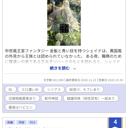
中世風王宮ファンタジー 金髪と青い目を持つシェイドは、異国風
の外見から王族とは認められていなかった。 ある夜、職務のため
に腹違いの弟である王太子ジハードのもとを訪れると、シェイド
を嫌っているはずのジハードに迫られて――。 薄幸な主人公が
続きを読む
色々な相手に襲われながら幸せを知る話。総受けR18。神話要素
アリ。 神の現身と謳われる俺様攻×自己評価の低い美人受 表
文字数 381,980
最終更新日 2020.11.23
登録日 2020.10.30
紙・挿絵は豚子さん（https://twitter.com/M_buibui）に描いて
いただきました。ありがとうございます。 ※以前他サイト様で
BL
エロ濃いめ
シリアス
総受け、モブレあり
投稿したものを改訂・加筆して投稿しています。全体に多少の改
近親相姦要素あり
創作神話
雌雄同株（両性具有）一部あり
訂をかけ、最後数話分は丸々書き直しています。他サイト様で投
稿したものから結末を変更しているので、あちらでご覧になられ
最後はハピエン
た方もよろしければ覗いてください。
4
長編
完結
R18