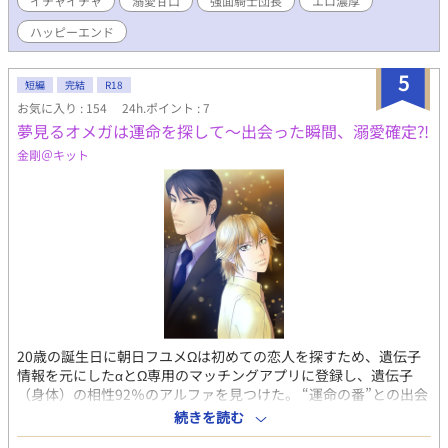
イチャイチャ
溺愛甘口
強面騎士団長
エロ濃厚
ハッピーエンド
5
短編
完結
R18
お気に入り : 154
24h.ポイント : 7
夢見るオメガは運命を探して～出会った瞬間、溺愛確定⁈
金剛＠キット
20歳の誕生日に朝日フユメΩは初めての恋人を探すため、遺伝子
情報を元にしたαとΩ専用のマッチングアプリに登録し、遺伝子
（身体）の相性92％のアルファを見つけた。 “運命の番”との出会
いを期待するフユメΩが、ホテルで待ち合わせた相手は、8歳年上
続きを読む
の神田カイリαだった。 出会った瞬間フユメは発情し、お互いの