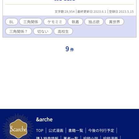
着する。 そんなとき俺が密かに思いを寄せる女の子、ウサミちゃ
んの存在が彼にバレてしまい…。 「ロン、全部忘れるぐらい気持
文字数 28,954
最終更新日 2023.6.1
登録日 2023.5.15
ちよくしてやる」 注意⚠ 男女のカップルが登場します。 攻めが女
の子と付き合います(接触なし) エロ濃いめR18(リバ、妊娠なし)
BL
三角関係
ケモミミ
執着
独占欲
異世界
自慰、挿入、本番あり
三角関係？
切ない
高校生
9
件
&arche
TOP
公式漫画
書籍一覧
今後の刊行予定
購入特典情報
著者一覧
投稿小説
投稿漫画