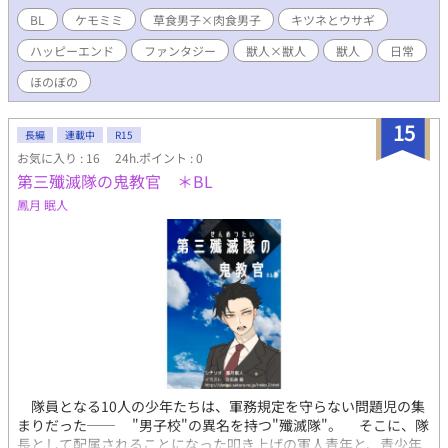
す。 そして、別配信のケモみみストーリーともリンクしていま
BL
ケモミミ
草食男子×肉食男子
キツネとウサギ
す。
ハッピーエンド
ファンタジー
獣人×獣人
獣人
日常
ほのぼの
15
長編
連載中
R15
お気に入り : 16
24h.ポイント : 0
第三殲滅隊の鬼教官 ＊BL
鳳月 眠人
隊員となる10人の少年たちは、軍務規定を守らない問題児の集
まりだった── "男子校"の異名を持つ"殲滅隊"。 そこに、隊
長として配属されることになった叩き上げの軍人青年と、青少年