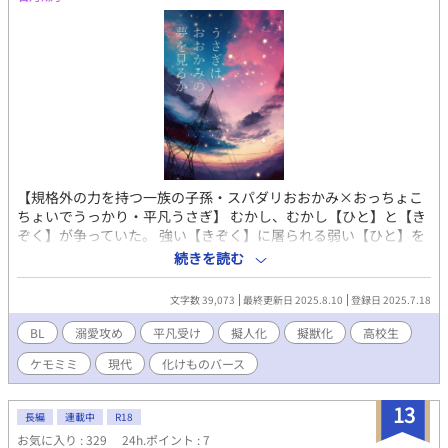
【規格外の力を持つ一族の子孫・スパダリおおかみ×おっちょこ
ちょいでうっかり・平凡うさぎ】 むかし、むかし【ひと】と【き
ぞく】が争っていた。 強い【きぞく】に屠られる弱い【ひと】を
神様はあわれんだ。 そして神様は【ひと】のために【化けもの】
続きを読む
をつくった―― (おれは御社くんに嫌われてる) 【ひと】と【化け
もの】の混種である夕汰。 類稀なる純血の【化けもの】一族の子
文字数 39,073
最終更新日 2025.8.10
登録日 2025.7.18
孫、そして同級生でもある御社丞の塩対応(夕汰限定)を寂しく思
いながら学校生活を送っていたのだが……。 「……誰だ……」
BL
溺愛攻め
平凡受け
擬人化
擬獣化
高校生
「まさか、ひょっとして……御社くん……？」 発情期に突入して
ケモミミ
現代
化けものバース
【けもの姿】になった丞とのエンカウントにより、二人の関係は
大きく変化していく。 「神渡島の守り神。前に夕汰がそう言っ
た。俺は夕汰を守れたらそれでいい」 ■表紙は【てんぱる1様
13
長編
連載中
R18
pixiv:id2513282】の素材をお借りしています
お気に入り : 329
24h.ポイント : 7