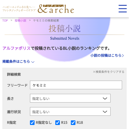
TOP
投稿小説
ケモミミの検索結果
Submitted Novels
アルファポリス
で投稿されているBL小説のランキングです。
小説の投稿はこちら
掲載条件はこちら
×検索条件をクリアする
詳細検索
フリーワード
長さ
進行状況
R指定
R指定なし
R15
R18