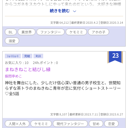
からコガネをスカウトしにやって来たのだという。 大好きな神様
には逆らえない、下僕もとい眷属のコガネが異世界生活始めま
続きを読む
す。 ※狐愛されですが他カプも存在します。 ※少し残酷表現あり
ます、エロに予告はありません。 ※こちらはムーンライトノベル
文字数 64,212
最終更新日 2020.4.2
登録日 2020.3.14
ズにも投稿しています。
BL
異世界
ファンタジー
ケモミミ
アホの子
溺愛
23
ｼｮｰﾄｼｮｰﾄ
完結
R18
お気に入り : 10
24h.ポイント : 0
まねきねこと結びし縁
振悶亭めこ
神社を舞台にした、少しだけ信心深い普通の男子校生と、世間知
らずな茶トラのまねきねこ青年が恋に気付くショートストーリー
♡全5話
文字数 8,107
最終更新日 2023.7.11
登録日 2023.6.27
人間×人外
ケモミミ
現代ファンタジー
甘め
恋愛