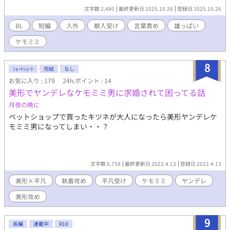
色黒馬ちゃん多め。 イラストを元にほぼ即興で修行のように書い
文字数 2,480
最終更新日 2025.10.26
登録日 2025.10.26
たものですが、たのしかったのが伝わるといい・・！ こちらは試
し読みになります。 本編は電子書籍で販売中。 詳細を知れるブロ
BL
短編
人外
獣人受け
言葉責め
雄っぱい
グのリンクは↓にあります。
ケモミミ
8
ｼｮｰﾄｼｮｰﾄ
完結
なし
お気に入り : 179
24h.ポイント : 14
美形でヤンデレなケモミミ男に求婚されて困ってる話
月夜の晩に
ペットショップで買ったキツネが大人になったら美形ヤンデレケ
モミミ男になってしまい・・？
文字数 6,758
最終更新日 2022.4.13
登録日 2022.4.13
美形×平凡
執着攻め
平凡受け
ケモミミ
ヤンデレ
美形攻め
9
長編
連載中
R18