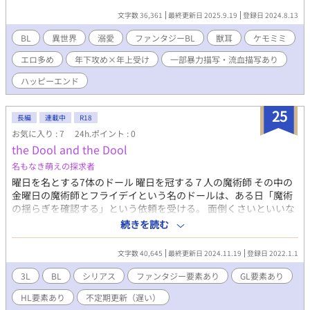
文字数 36,361
最終更新日 2025.9.19
登録日 2024.8.13
BL
異世界
溺愛
ファンタジーBL
獣耳
ケモミミ
エロ多め
年下攻め×年上受け
一部暴力描写・流血描写あり
ハッピーエンド
25
長編
連載中
R18
お気に入り : 7
24h.ポイント : 0
the Dool and the Dool
名もなき萌えの探求者
曜日を名とする7体のドール 曜日を冠する７人の魔術師 その中の
金曜日の魔術師とフライデイという名のドールは、ある日「魔術
の揺らぎを確認する」という依頼を受ける。 面倒くさいといいな
がらもその場に向かうと、彼らは異常な魔力の塊と遭遇すること
続きを読む
になって…。 ＊＊＊ とりあえずは おっさん×ケモミミ少年(外
見のみ)がメインになりますが、3L全て性的な交わりがあるという
文字数 40,645
最終更新日 2024.11.19
登録日 2022.1.1
前提で出てきます。 苦手な者がある方はご自衛ください。 ＊＊＊
2024.11.3 矛盾してる部分など、1〜13話までの間を修正しまし
3L
BL
シリアス
ファンタジー要素あり
GL要素あり
た。
HL要素あり
不定期更新（遅い）