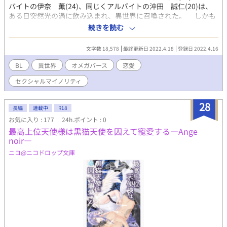
バイトの伊奈 薫(24)、同じくアルバイトの沖田 誠仁(20)は、
ある日突然光の渦に飲み込まれ、異世界に召喚された。 しかも
いきなり「私の花嫁」と言われても意味が分からない。しかも隣
続きを読む
では薫君が厳つくて大きいケモミミの生えた男に「俺の番」なん
て言われてる。誠仁君は、すぐ傍にいないみたいだ。 異世界に
文字数 18,578
最終更新日 2022.4.18
登録日 2022.4.16
召喚された3人のセクシャルマイノリティな男子たちがオメガだと
言われたり、番だと言われたりして相手とラブラブしていく話で
BL
異世界
オメガバース
恋愛
す。 取り合えず一人ずつ話を上げていきますので、長めになる
セクシャルマイノリティ
と思います。 またオメガバースの設定もところどころ自己流が
入るかもしれませんが、そこのところは何となく流していただけ
れば。 オメガバースものですが、広瀬、伊奈の2人は番ができ
28
長編
連載中
R18
るので、オメガバース色は少な目かも。沖田君は、お相手が2人に
お気に入り : 177
24h.ポイント : 0
なるやも。
最高上位天使様は黒猫天使を囚えて寵愛する―Ange
noir―
ニコ@ニコドロップ文庫