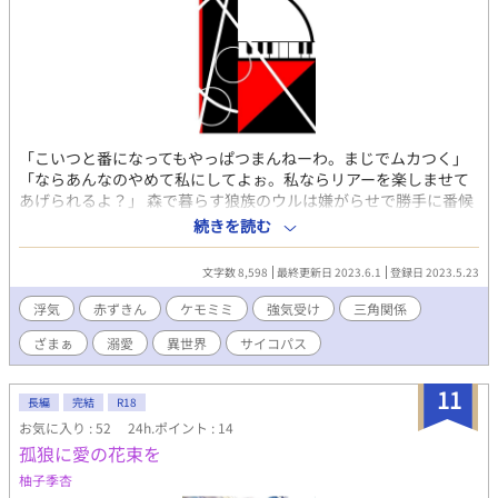
「こいつと番になってもやっぱつまんねーわ。まじでムカつく」
「ならあんなのやめて私にしてよぉ。私ならリアーを楽しませて
あげられるよ？」 森で暮らす狼族のウルは嫌がらせで勝手に番候
補にされた挙げ句、村長の息子リアーに浮気をされていた。 力が
続きを読む
なくて立場の弱い俺では婚約破棄を告げることはできない。暴力
に耐えながら、見せつけるように浮気する彼を黙認していた。 そ
文字数 8,598
最終更新日 2023.6.1
登録日 2023.5.23
んなある日、赤髪に黒い頭巾を被った青年、"赤ずきん"が森にや
ってくる。強くて賢い赤ずきんは狼たちから恐れられていた。っ
浮気
赤ずきん
ケモミミ
強気受け
三角関係
てことは俺が赤ずきんをやっつけたら村で一番強くなれるので
ざまぁ
溺愛
異世界
サイコパス
は？ そしてそして強さを村の皆に認めてもらえればきっと婚約解
消できるはず！ 少しアホな狼が赤ずきん君に食べられ最後は幸せ
をつかむ話です。 サイコパス天才ピアニスト×強気狼 ⚠注意 性描
11
長編
完結
R18
写あり（リバ妊娠なし） 胸糞注意 女性の浮気相手が出てきます
お気に入り : 52
24h.ポイント : 14
孤狼に愛の花束を
柚子季杏