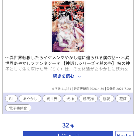
〜異世界転移したらイケメンあやかし達に迫られる僕の話〜 ＊異
世界あやかしファンタジー＊ 【神隠しシリーズ＊其の壱】 桜の神
子として生を享けた陸（りく）は、その体液があやかしに妖力を
与えるため常に狙われ続けてきた。 十八歳の誕生日を迎えた日、
続きを読む
陸を幼い頃から護り続けてきてくれた愛犬シロと死に別れてしま
う。 「約束通りお前を迎えに来た」 泣き濡れる陸の元に現れたイ
文字数 11,331
最終更新日 2026.4.30
登録日 2021.7.20
ケメン犬神士狼（しろう）の手を取り桜神界へと渡ってしまった
陸だったが、四妖の花嫁争奪戦に巻き込まれてしまい――!? BL／
BL
あやかし
異世界
犬神
鴉天狗
溺愛
花嫁
あやかし／神隠し／犬神／鴉天狗／溺愛／執着／ケモミミ／花嫁
電子書籍化
／身長差／ハピエン／一人称 妊娠、出産、育児、オメガバースは
なし。 電子書籍の扉絵イラスト／NEO ZONE様
（@hanahanahaney） ╰(*´︶`*)╯Thank you.♥ ◆◇◆いつも
32
件
ご閲覧ありがとうございます♡《お気に入り》感謝!! ニコ
@000025NikO ◆◇◆ 皆様の応援のおかげで電子書籍化しまし
1
/ 2
Next
ページ