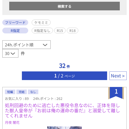
フリーワード
ケモミミ
R指定
R指定なし
R15
R18
件
32
件
1
/ 2
Next
ページ
1
短編
完結
なし
お気に入り : 89
24h.ポイント : 262
処刑回避のために逃亡した悪役令息なのに、正体を隠し
た獣人皇帝が『お前は俺の運命の番だ』と溺愛して離し
てくれません
月夜 闇花