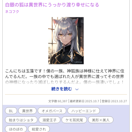
白銀の狐は異世界にうっかり渡り幸せになる
ネコフク
こんにちは玉藻です！僕の一族、神狐族は神様に仕えて神界に住
んでるんだ。一族の中でも選ばれた人が異世界に渡ってその世界
の神様になったり滅ぼしたりするんだよ。僕の一族凄いでしょ！
その渡りがある前日におにいたまと一緒にこっそり儀式の間を見
続きを読む
に神殿に行ったら神様がいて抱きかかえられたんだ。そうしたら
神様がつまずいて魔法陣の中に落ちちゃった。 落ちた先の世界で
文字数 60,387
最終更新日 2025.10.7
登録日 2023.10.27
心細くて泣いていたら綺麗な子が助けてくれたんだ！その子がず
っとここにいていいよって言ってくれたからいつも一緒にいるけ
BL
異世界
オメガバース
ハッピーエンド
ど間違って渡った僕はこの世界で何をしたらいいの？ えっ？大き
始まりはショタ
溺愛王子
ケモ耳尻尾
美形×美人
くなったら僕と結婚したい？結婚って何？ずっと一緒にいるこ
と？うん、一緒にいるー！ 神狐族（人間にケモミミ尻尾・狐にも
ほのぼの
総愛され