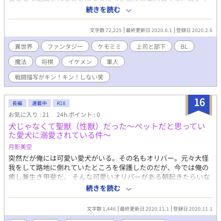
たちの異世界BLファンタジー。 ＊ファンタジー要素強め。エロは
続きを読む
ほとんどない(番外編にあり) 男の子が多人数で仲良くしたり喧嘩
したりするのがお好きな方向き。ご自由に組み合わせを妄想くだ
文字数 72,225
最終更新日 2020.8.1
登録日 2020.2.6
さい。 ※完全なる趣味と息抜き。セルフ二次創作、自作小説のBL
版です。
異世界
ファンタジー
ケモミミ
上司と部下
BL
魔法
将棋
イケメン
軍人
戦闘描写がキン！キン！しない笑
16
長編
連載中
R18
お気に入り : 21
24h.ポイント : 0
犬じゃなくて聖獣（性獣）だった～ペットだと思ってい
た愛犬に溺愛されている件～
月影美空
突然だが俺には可愛い愛犬がいる。その名もオリバー。元々大怪
我をして路地に倒れていたところを保護したのだが、今では俺の
癒し兼生き甲斐だ。 そんな可愛いオリバーがある朝起きたらいな
くなっていた。 その代わりに家にいたのはケモミミ付きの褐色系
続きを読む
イケメン… えっ！？オリバー実は犬じゃなかったの！？聖獣っ
て、あの伝説の？嘘だろ！？ これは聖獣オリバーと飼い主アクア
文字数 1,446
最終更新日 2020.11.1
登録日 2020.11.1
の攻防戦である。