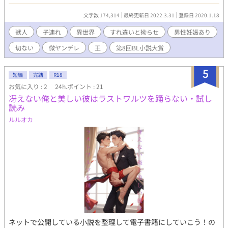
――。 獣人の定義としては、人間にケモミミと尻尾がついた姿
としています。それぞれ元になる獣の特徴を併せ持ち、(ファンタ
文字数 174,314
最終更新日 2022.3.31
登録日 2020.1.18
ジーなので）男性妊娠あり。作者的に美味しいシチュエーション
を盛り込んでみました。 懲りずに新作を投稿してみますが、例
獣人
子連れ
異世界
すれ違いと拗らせ
男性妊娠あり
のごとく完結まで行けるかは未知数です。暇潰しにどうぞ。
切ない
微ヤンデレ
王
第8回BL小説大賞
5
短編
完結
R18
お気に入り : 2
24h.ポイント : 21
冴えない俺と美しい彼はラストワルツを踊らない・試し
読み
ルルオカ
ネットで公開している小説を整理して電子書籍にしていこう！の