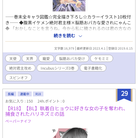
――巻末全キャラ図鑑☆完全描き下ろし☆カラーイラスト10枚付
き―― ◆腹黒イケメン絶対君主様×脳筋おバカな愛されにゃんこ
◆ 「おかしなことを言うね。今から私に穢されるのは君の方なの
に」 全然そんなつもりはなかったのに、腹黒残酷チートな最高上
続きを読む
位天使様が、脳筋おバカなケモミミ黒猫天使にどっぷり沼ってし
まい、溺愛執着、ご寵愛しまくる天界が舞台のラブストーリーで
文字数 16,979
最終更新日 2023.4.1
登録日 2019.6.15
す。 三人称一視点です。 表紙イラスト／NEO ZONE様
（@hanahanahaney） ◆◇◆いつもご閲覧ありがとうございま
天使
天界
寵愛
脳筋おバカ受け
ケモミミ
す♡《お気に入り》感謝!! ニコ@000025NikO ◆◇◆ 皆様の応援
絶対君主攻め
Incubusシリーズ0巻
電子書籍化
のおかげで電子書籍化しました！ 試し読みできます♡ よろしくお
願いします！ ‪((´๑•ω•๑))｡ο♡｡ο♡
スピンオフ
29
長編
連載中
R18
お気に入り : 150
24h.ポイント : 0
【R18】【BL】執着白ヒョウに好きな女の子を奪われ、
捕食されたハリネズミの話
ペーパーナイフ