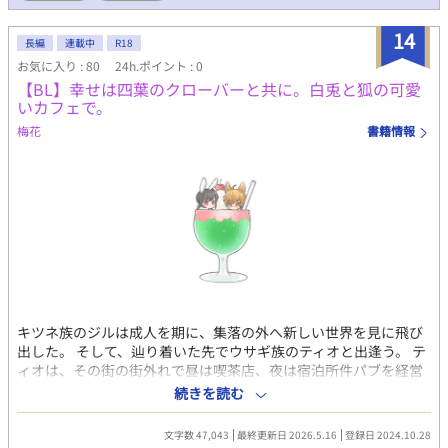
なれる）の玉藻がうっかり異世界（オメガバースの世界）に落ち
た先で山あり谷あり幸せになる話です。 出て来る人は何かしら拗
14
らせています。 神様はエセ関西弁を話しています。エセですエ
長編
連載中
R18
セ。 幼少期から始まりますのでエロは先の先です。 不定期投稿で
お気に入り : 80
24h.ポイント : 0
毎日更新の時もあれば間が開く時もあるので気長にお待ち頂ける
【BL】幸せは四葉のクローバーと共に。白兎と狐の可愛
方向けです。
いカフェで。
梅花
書籍情報
キツネ族のジルは成人を期に、集落の外へ新しい世界を見に飛び
出した。 そして、辿り着いた先でウサギ族のティオと出逢う。 テ
ィオは、その街の街外れで昼は喫茶店、夜は宿泊所件パブを経営
していた。 手持ちのお金が無く、働き口を探していたジルはその
続きを読む
街で働き口を見付けるも、今度は宿が無い！ そんな時にティオか
ら一緒にすむかと言われ……。 ほのぼのケモみみラブストーリ
文字数 47,043
最終更新日 2026.5.16
登録日 2024.10.28
ー。 個人誌の設定を使用しながらストーリーを少し変更していま