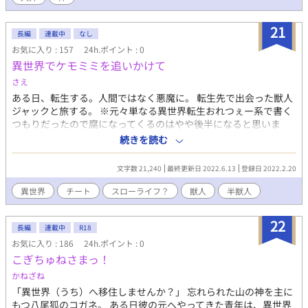
21
長編
連載中
なし
お気に入り : 157
24h.ポイント : 0
異世界でケモミミを追いかけて
さえ
ある日、転生する。人間ではなく悪魔に。 転生先で出会った獣人
ジャックと旅する。 ※元々単なる異世界転生おれつぇー系で書く
つもりだったので腐になってくるのはやや後半になると思いま
す。 ※背後注意系は☆つけます。 ※獣人は人間に耳と尻尾が生え
続きを読む
たタイプを想定しています。
文字数 21,240
最終更新日 2022.6.13
登録日 2022.2.20
異世界
チート
スローライフ？
獣人
半獣人
22
長編
連載中
R18
お気に入り : 186
24h.ポイント : 0
こぎちゅねさまっ！
かねざね
「異世界（うち）へ移住しませんか？」 忘れられた山の神を主に
もつ八尾狐のコガネ。 ある日彼の元へやってきた青年は、異世界