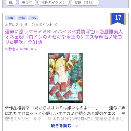
BL
美少年
褐色系イケメン
聖獣（性獣）
17
長編
完結
R15
お気に入り : 5
24h.ポイント : 0
運命に惑うケモミミBL♂ハイスペ愛情深🐺×恋歴難美人
オネェ🐱『ロドンのキセキ🌹翠玉のケエス💎輝石ノ箱ヨ
リ⚙️芽吹』全31話
🍶醇壱🔹JUNICHI🍶
🌹作品概要🌹 「だからオオカミは嫌いなのよ……」 ――運命に弄
ばれたオセロットと心優しいオオカミが紡ぐ恋と愛のケエス 🌹
配信スケジュール🌹 🎊 本作は2026年2月4日に完結を迎えまし
た 🎊 連載にお付き合いくださった皆様と、 完結後にご完読くださ
続きを読む
った皆様へ、 心よりの感謝を申し上げます。 本作に最後までお付