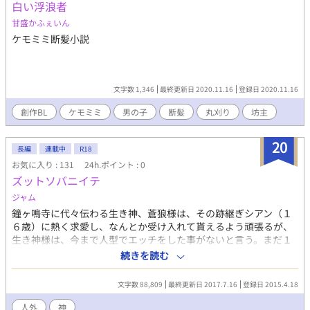
白い浮浪者
甘盛かふぇいん
ケモミミ断髪小説
文字数 1,346
最終更新日 2020.11.16
登録日 2020.11.16
創作BL
ケモミミ
男の子
断髪
丸刈り
坊主
20
長編
連載中
R18
お気に入り : 131
24h.ポイント : 0
ズットソバニイテ
ジャム
鐘ヶ鳴寺に代々伝わる生き神、蒼狼様は、その跡継ぎシアン（１
６歳）に熱く求愛し、なんとか受け入れて貰えるよう頑張るが、
生き神様は、今まで人型でエッチをした事がないと言う。まだ１
６歳で童貞のシアンは、そんな事は絶対拒否！そんな訳で、人型
続きを読む
でエッチ出来るよう蒼狼様の特訓の始まりです・・。 ケモミミ
人外 ハッピーエンド ※獣姦あり
文字数 88,809
最終更新日 2017.7.16
登録日 2015.4.18
人外
神