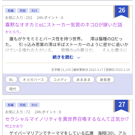
26
長編
完結
R18
お気に入り : 252
24h.ポイント : 0
寡黙なオオカミαにストーカー気質のネコΩが嫁いだ話
かとらり。
誰もがケモミミとバース性を持つ世界。 澪は猫種のΩだっ
た。 引っ込み思案の澪は半ばストーカーのように密かに追いか
けている憧れの人がいる。 狼種のαの慶斗だ。 そんな慶斗に
いきなり嫁ぐことが決定した澪。話しかけるのも無理なのに結婚
続きを読む
なんてできるの？ しかも慶斗は事情があるらしくー…
文字数 31,135
最終更新日 2022.3.17
登録日 2022.2.19
BL
オメガバース
コメディ
あまあま
身長差
現代
27
長編
完結
R18
お気に入り : 72
24h.ポイント : 0
セクシャルマイノリティを異世界召喚するなんて正気か⁉
村上かおり
ゲイバーマリアンでチーママをしている広瀬 海翔(30)、アル