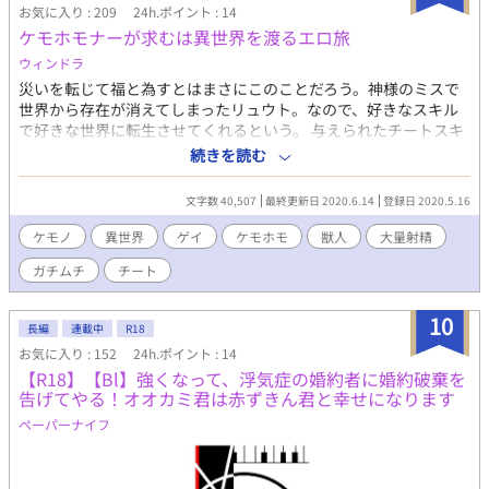
お気に入り : 209
24h.ポイント : 14
ケモホモナーが求むは異世界を渡るエロ旅
ウィンドラ
災いを転じて福と為すとはまさにこのことだろう。神様のミスで
世界から存在が消えてしまったリュウト。なので、好きなスキル
で好きな世界に転生させてくれるという。 与えられたチートスキ
ルで己を曝け出して好きに生きていくと決意。だけど、スキルや
続きを読む
ステータスはチートなはずなのに威力は人並み！？ チートがチー
トであるためには世界に散り散りに存在しているケモホモ獣人眷
文字数 40,507
最終更新日 2020.6.14
登録日 2020.5.16
属の武器たちを見つけ出してはならない。え？武器？ 女性が存在
しないこの世界、そんな中で仲間兼恋人たちを求めて世界を旅す
ケモノ
異世界
ゲイ
ケモホモ
獣人
大量射精
る。 ※ガチ系のR18なので、見るのはあくまで自己責任でお願い
ガチムチ
チート
します。 ※美形なBLというよりガチムチ筋肉のようなガチ目のゲ
イ向けな内容なので、ご了承ください。 ※獣人は耳と尻尾だけの
ケモミミではなく全身モフモフとマズルがあるガチ獣人です。 不
10
長編
連載中
R18
定期投稿です
お気に入り : 152
24h.ポイント : 14
【R18】【Bl】強くなって、浮気症の婚約者に婚約破棄を
告げてやる！オオカミ君は赤ずきん君と幸せになります
ペーパーナイフ