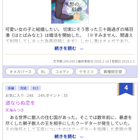
可愛い女の子と結婚したい。 切実にそう思った三十路過ぎの鳩羽
湊《はとばみなと》は婚活を開始した。 （※すみません、間違え
て削除してしまった為再投稿します） しかし湊はオメガであり、
女性相手の婚活には不利中の不利。 そして最後の砦と頼む結婚相
続きを読む
談所のアドバイザーに紹介された相手は、どう見ても「犬」だっ
た――。 獣人攻オメガバースにつき以下注意。 ※オメガバース
文字数 204,095
最終更新日 2026.2.16
登録日 2019.1.2
（検索推奨）設定の為、妊娠・出産絡みの表現が頻出します。な
お左記が分からなくても本文で何となく説明します ※攻の見た目
オメガバース
BL
コメディ
ケモミミ
異種間恋愛
が犬そのもの、犬頭部＋人体＋尾、人間に犬耳のみと３パターン
に変化します 表紙画はよもち様pixiv ID=404935 本編完結済、以
4
降番外編を更新中です ※各電子書店様で本作コミカライズが配信
長編
完結
R15
中
お気に入り : 248
24h.ポイント : 35
道ならぬ恋を
天海みつき
ある世界に獣人の住む国があった。そこでは数年前に、暴虐を
尽くした獅子獣人の王を相手にしたクーデターが発生していた。
その後任として玉座についたのはクーデターを指揮した黒狼の青
年。青年には恋人がいたが、恋人は裏切り者のスパイだった
続きを読む