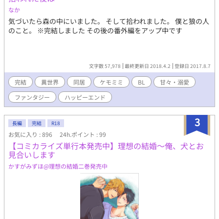
が、極上のケモミミ皇帝に溺愛され、本当の幸せを見つけるまで
なか
の心温まる異世界BLファンタジー！
気づいたら森の中にいました。 そして拾われました。 僕と狼の人
のこと。 ※完結しました その後の番外編をアップ中です
文字数 57,978
最終更新日 2018.4.2
登録日 2017.8.7
完結
異世界
同居
ケモミミ
BL
甘々・溺愛
ファンタジー
ハッピーエンド
3
長編
完結
R18
お気に入り : 896
24h.ポイント : 99
【コミカライズ単行本発売中】理想の結婚～俺、犬とお
見合いします
かすがみずほ@理想の結婚二巻発売中