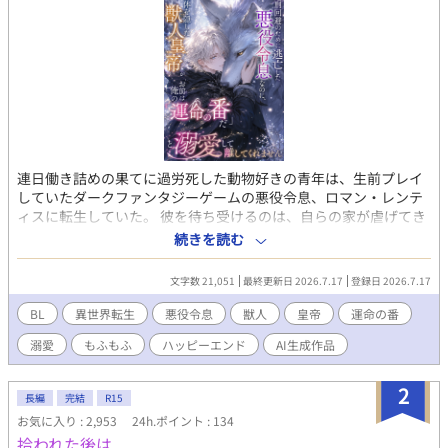
連日働き詰めの果てに過労死した動物好きの青年は、生前プレイ
していたダークファンタジーゲームの悪役令息、ロマン・レンテ
ィスに転生していた。 彼を待ち受けるのは、自らの家が虐げてき
た獣人たちの皇帝によって惨殺されるという破滅の運命。 断罪の
続きを読む
刃を回避するため、ロマンはすべてを捨てて国境の雪山へと逃亡
する。 凍える雪道で彼が見つけたのは、罠にかかり血を流す一匹
文字数 21,051
最終更新日 2026.7.17
登録日 2026.7.17
の巨大な銀狼だった。 動物を愛する本能から、自身に迫る危険も
顧みず銀狼を救い出すロマン。 極上の「もふもふ」な毛並みに癒
BL
異世界転生
悪役令息
獣人
皇帝
運命の番
やされ、束の間の温もりを分かち合う二人だったが、ついに公爵
溺愛
もふもふ
ハッピーエンド
AI生成作品
家の追っ手が迫り来る。 銀狼を逃がすため自ら囮になったロマン
の前に、圧倒的な力で狩人たちを蹴散らす銀狼の姿が。 そして光
に包まれた銀狼は、冷徹で美しい獣人皇帝カルステンへと姿を変
2
長編
完結
R15
えた。 「どうして、私が運命の番の首を刎ねねばならないのだ」
お気に入り : 2,953
24h.ポイント : 134
処刑されるはずが、なぜか皇帝の「運命の番」として甘く囲い込
拾われた後は
まれてしまうロマン。 冷酷な悪役令息として死ぬはずだった青年