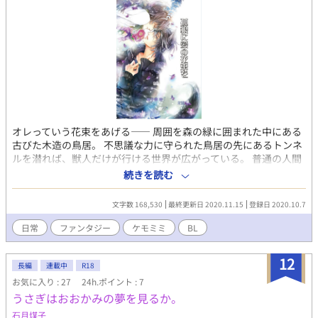
オレっていう花束をあげる―― 周囲を森の緑に囲まれた中にある
古びた木造の鳥居。 不思議な力に守られた鳥居の先にあるトンネ
ルを潜れば、獣人だけが行ける世界が広がっている。 普通の人間
には決して気付かれることの無い世界との境界線。 境界線のこち
続きを読む
ら側、人間世界に紛れて、独り暮らす狼の銀。 誰と慣れ合うこと
も無く、坦々とした日々を過ごしながらも、銀は冷え冷えとした
文字数 168,530
最終更新日 2020.11.15
登録日 2020.10.7
自身の心を持て余していた。 そんな毎日を送るある日、孤独な銀
の心に突如飛び込んできた天真爛漫な柴犬の小太郎。 小太郎に振
日常
ファンタジー
ケモミミ
BL
り回されながらも芽生えた想いを、銀は戸惑いながらも受け入れ
ていくのだが…。 ケモミミ・ツンデレ攻め×ワンコ受け
12
長編
連載中
R18
お気に入り : 27
24h.ポイント : 7
うさぎはおおかみの夢を見るか。
石月煤子