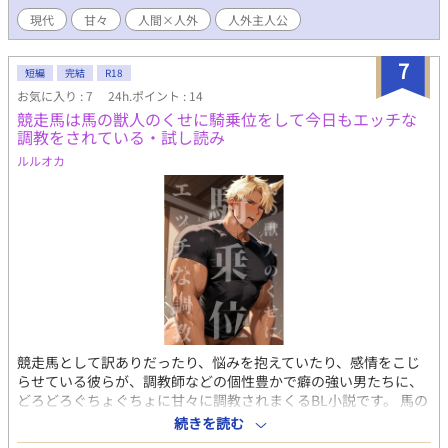
現代
甘々
人間×人外
人外主人公
7
短編
完結
R18
お気に入り : 7
24h.ポイント : 14
競走馬は馬の獣人のくせに騎乗位をして今日もエッチな
調教をされている・試し読み
ルルオカ
競走馬として訳ありだったり、悩みを抱えていたり、感情をこじ
らせている彼らが、調教師などの個性豊かで癖の強い男たちに、
どろどろぐちょぐちょに甘々に調教されまくるBL小説です。 馬の
獣人受けガチムチ受け、抱く視点抱かれる視点半々のアダルト全
続きを読む
開まっしぐらR18。 挿絵10枚と小説10作のBL短編集になります。