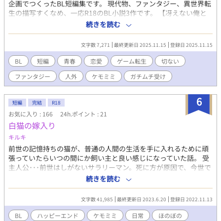
企画でつくったBL短編集です。 現代物、ファンタジー、異世界転
生の描写すくなめ、一応R18のBL小説3作です。 【冴えない俺と
美しい彼はラストワルツを踊らない】 いわゆる社交ダンス、競技
続きを読む
ダンスの大会で運命の出会いを果たしたはずが、それからは踏ん
だり蹴ったり。 くすぶっている男子高生の競技者が、近い年の男
文字数 7,271
最終更新日 2025.11.15
登録日 2025.11.15
子と出会ったことで、怒涛のような波乱が。高校生の競技ダンス
青春物語。 すこしだけアダルトな描写があります。R15。 【転生
BL
短編
青春
恋愛
ゲーム転生
切ない
してスローライフを送る俺は、愛しいあなたへ銀狼の遠吠えを捧
ファンタジー
人外
ケモミミ
ガチムチ受け
げる】 ゲームの世界に転生して、スローライフを満喫していた狼
族のシンバ。 しばらくは平穏だったのが、本来のゲームらしくな
い展開になり「世界の果て」を目指すことに。 すこしだけアダル
6
短編
完結
R18
トな描写ありのR18。 【転生した俺はハイヒールでワルツを踊
お気に入り : 166
24h.ポイント : 21
る】 転生したのは乙女ゲームの世界。 でもって、どうしてか、ゴ
白猫の嫁入り
リマッチョな男子高生の姿形、性別も変わらないまま、ドレスを
まといハイヒールをはく羽目に・・・！ がっつり日本男児がドレ
キルキ
スアップして、中世ヨーロッパ風の世界ですったもんだするBL小
前世の記憶持ちの猫が、普通の人間の生活を手に入れるために頑
説。 お相手は三人、侯爵令息、皇帝の弟、森番。 描写なしの全年
張っていたらいつの間にか飼い主と良い感じになっていた話。 受
齢向け。 こちらは試し読みになります。 本編は電子書籍で販売
主人公･･･前世はしがないサラリーマン。死に方が原因で、今世で
中。 詳細を知れるブログのリンクは↓にあります。
もトラウマが残っている。ある日神様に使命をくだされた結果、
続きを読む
ヒトの身体を手に入れるも、飼い主の大輝に対して"好き"としか
言えない縛りがついてしまう。 大輝･･･攻め。夏休み中の大学
文字数 41,985
最終更新日 2023.6.20
登録日 2022.11.13
生。いろいろびっくり仰天な主人公の面倒を献身的にしてくれ
る。優しくて顔が良くて女にモテる。
BL
ハッピーエンド
ケモミミ
日常
ほのぼの