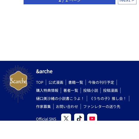
た！ 試し読みできます♡ よろしくお願いします！ ‪((´๑•ω•๑))｡
ο♡｡ο♡
&arche
TOP
公式漫画
書籍一覧
今後の刊行予定
購入特典情報
著者一覧
投稿小説
投稿漫画
樋口美沙緒の小説書こうよ！
《うちの子》推し会！
作家募集
お問い合わせ
ファンレターの送り先
Official SNS