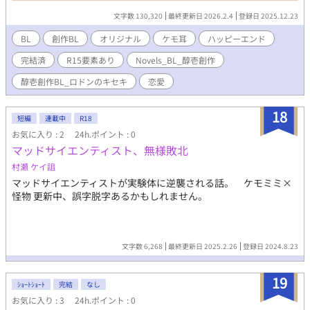
き合いくださり、 誠に有難うございました……！ ⚠️投稿作
文字数 130,320
最終更新日 2026.2.4
登録日 2025.12.23
品についてのお願いと注意事項⚠️ ※当方が制作するすべての創作
作品・物語・用語・情報等は、作者の想像からの完全なるフィク
BL
創作BL
オリジナル
ケモ耳
ハッピーエンド
ションです。 例え作中に実在の人物・団体・事件・地名等と重な
完結済
R15要素あり
Novels_BL_醇壱創作
るものがあっても、それらとは一切の関係がありません。 ま
た、作中における全ての表現は、 犯罪行為及び刑罰法令に抵触す
醇壱創作BL_ロドンのキセキ
恋愛
るすべての行為へ誘引・助長・ほう助する為のものではありませ
ん。 ※当方が投稿する全ての創作物（イラスト・文章など）の 無
18
断記載・転載・転用・複製(模写トレス含)・保存(スクショ含)・二
短編
連載中
R18
次配布 自作発現・商品化・創作作品の二次創作・二次利用(アイコ
お気に入り : 2
24h.ポイント : 0
ン・ヘッダー・壁紙利用、AI学習利用など) は、いかなる場合も一
マッドサイエンティスト、無様敗北
切禁止です。 ※オリジナルキャラのファンアートなども、様々な
村瀬 ケイ詛
事情から"描く前"に必ずご連絡を頂けますようお願いしておりま
す。 申し訳ございませんが、許可なく描かれる事はご遠慮くださ
マッドサイエンティストが実験体に逆襲される話。 ケモミミ×
い。ご協力をお願いいたします。 ※Note on All My Original
怪物 更新中、誤字脱字あるかもしれません。
Works※ → Do not re-upload , copy , secondary use.
文字数 6,268
最終更新日 2025.2.26
登録日 2024.8.23
19
ｼｮｰﾄｼｮｰﾄ
完結
なし
お気に入り : 3
24h.ポイント : 0