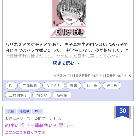
ハリネズミのケモミミであり、男子高校生のロンはいじめっ子で
白ヒョウのハクが嫌いだった。 中学生になり、彼が転校したこと
で縁は切れたはずだった。なのにまた日本に戻ってくるなん
て…。イケメンな彼はクラスの人気者だけどなぜか俺ばかりに執
続きを読む
着する。 そんなとき俺が密かに思いを寄せる女の子、ウサミちゃ
んの存在が彼にバレてしまい…。 「ロン、全部忘れるぐらい気持
文字数 28,954
最終更新日 2023.6.1
登録日 2023.5.15
ちよくしてやる」 注意⚠ 男女のカップルが登場します。 攻めが女
の子と付き合います(接触なし) エロ濃いめR18(リバ、妊娠なし)
BL
三角関係
ケモミミ
執着
独占欲
異世界
自慰、挿入、本番あり
三角関係？
切ない
高校生
30
長編
連載中
R18
お気に入り : 79
24h.ポイント : 0
約束の契り―薄紅色の神隠し―
ニコ@ニコドロップ文庫