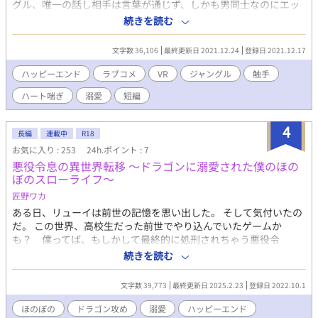
グル、唯一の話し相手は言葉が通じず、しかも男同士なのにエッ
チな事ばかりしてくる！テンパるセイヤが絆され、アルバールと
続きを読む
幸せになるまで。 ※触手出てきます。(本番なし) ※公開プレイま
がいあります。 ※基本青姦です。 ※ハート喘ぎ多用です。 ※攻に
文字数 36,106
最終更新日 2021.12.24
登録日 2021.12.17
よるフェラあり。 ※功の自慰描写あり。
ハッピーエンド
ラブコメ
VR
ジャングル
触手
ハート喘ぎ
溺愛
短編
4
長編
連載中
R18
お気に入り : 253
24h.ポイント : 7
悪役令息の異世界転移 〜ドラゴンに溺愛された僕のほの
ぼのスローライフ〜
匠野ワカ
ある日、リューイは前世の記憶を思い出した。 そして気付いたの
だ。 この世界、高校生だった前世でやり込んでいたゲームか
も？ 僕ってば、もしかして最終的に処刑されちゃう悪役令
息……？ そこからなんとか死亡エンドを回避するため、良い子の
続きを読む
努力を続けるリューイ。しかし、ゲームのストーリー強制力に連
戦連敗。何をやっても悪役令息まっしぐら。 ーーこうなったらも
文字数 39,773
最終更新日 2025.2.23
登録日 2022.10.1
う逃げ出すしかない！！ 他国に逃げる計画は失敗。断罪イベント
直前に聖女に助けられ、何故だか他国どころか異世界に飛ばされ
ほのぼの
ドラゴン攻め
溺愛
ハッピーエンド