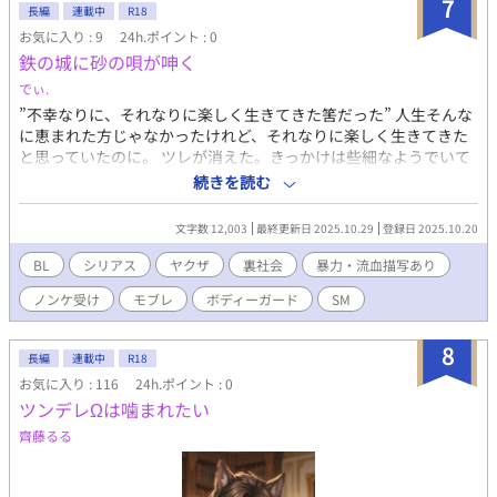
7
長編
連載中
R18
お気に入り : 9
24h.ポイント : 0
鉄の城に砂の唄が呻く
でぃ.
”不幸なりに、それなりに楽しく生きてきた筈だった” 人生そんな
に恵まれた方じゃなかったけれど、それなりに楽しく生きてきた
と思っていたのに。 ツレが消えた。きっかけは些細なようでいて
そうでもなかったけれど、とにかくいつもつるんでいたツレが界
続きを読む
隈に姿を見せなくなって一週間、口約束で借りていた数百万の借
金を急に返せと督促を喰らったかと思ったら、終いには母さんが
文字数 12,003
最終更新日 2025.10.29
登録日 2025.10.20
突然死んだ。 人生の坂を急転直下で転がり落ちて、地べたに激突
した俺は何が悲しいかって、借金がどうとか、自分の身の上がど
BL
シリアス
ヤクザ
裏社会
暴力・流血描写あり
うとか、そんな事微塵も効いていなかったけれど、とにかく。 独
ノンケ受け
モブレ
ボディーガード
SM
りぼっちになってしまった。だから。 傘も差せない雨の中、コン
クリートジャングルの中で、俺は。 生きることが、どうでも良く
なってしまった。 不幸なりにそれなりの人生だった主人公が天涯
8
長編
連載中
R18
孤独の身になった事をきっかけに自暴自棄に陥り、自分の命を売
お気に入り : 116
24h.ポイント : 0
る選択をした。 身を呈して誰かの盾になる。 それがお金になっ
ツンデレΩは噛まれたい
て、誰かの命が助かって、それで。 俺の命ひとつで、全部清算し
ておしまいにしよう、ってそう思っただけの事が。 「人間って、
齊藤るる
思ったより簡単に死ぬだろ」 ただ、生き意地汚い自分を知るだけ
だった。