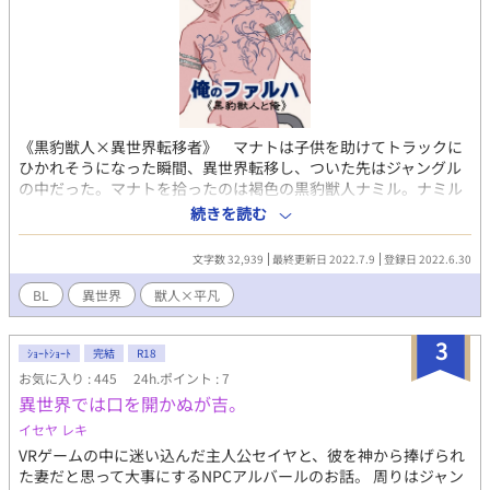
《黒豹獣人×異世界転移者》 マナトは子供を助けてトラックに
ひかれそうになった瞬間、異世界転移し、ついた先はジャングル
の中だった。マナトを拾ったのは褐色の黒豹獣人ナミル。ナミル
は俺を「ファルハ」と呼び甲斐甲斐しく世話を焼いてくれる。流
続きを読む
されやすい主人公とそれを溺愛する原住民の話。
文字数 32,939
最終更新日 2022.7.9
登録日 2022.6.30
BL
異世界
獣人×平凡
3
ｼｮｰﾄｼｮｰﾄ
完結
R18
お気に入り : 445
24h.ポイント : 7
異世界では口を開かぬが吉。
イセヤ レキ
VRゲームの中に迷い込んだ主人公セイヤと、彼を神から捧げられ
た妻だと思って大事にするNPCアルバールのお話。 周りはジャン