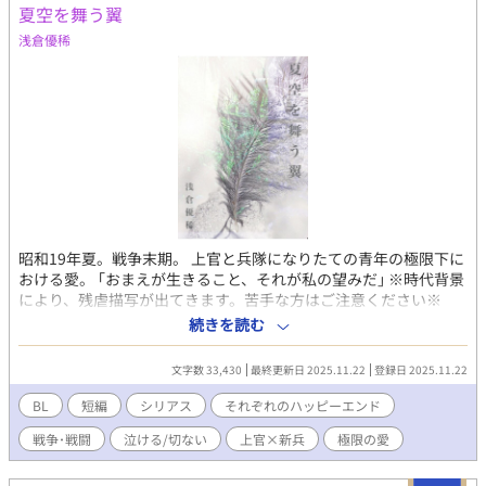
夏空を舞う翼
浅倉優稀
昭和19年夏。戦争末期。 上官と兵隊になりたての青年の極限下に
おける愛。 ｢おまえが生きること、それが私の望みだ｣ ※時代背景
により、残虐描写が出てきます。苦手な方はご注意ください※
昭和十九年、戦争末期。 十九歳の瀬川将希は日本のはるか南の
続きを読む
島で連合軍と交戦中だった。 将希の隊を率いているのは朝来野
伴行中将。 長身で男ぶりのするこの中将は人望も厚く、兵たち
文字数 33,430
最終更新日 2025.11.22
登録日 2025.11.22
の憧れだったが、将希が彼に抱く気持ちは、胸の奥が切なく締め
付けられる尊敬や憧れとは異質の痛みだった。 上官であり男性
BL
短編
シリアス
それぞれのハッピーエンド
の朝来野に抱く思いが何なのか、将希は迷い戸惑いながら、ジャ
戦争･戦闘
泣ける/切ない
上官×新兵
極限の愛
ングルの中を彷徨う…… この作品は、数年前に新人賞に応募し
たものを加筆修正しています。