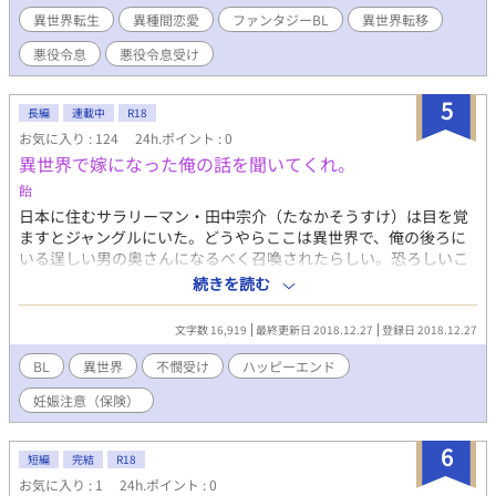
てしまって、さぁ大変。 ジャングルみたいな森に落っこちたリュ
異世界転生
異種間恋愛
ファンタジーBL
異世界転移
ーイは、親切なドラゴンに助けられ、目指すはほのぼのスローラ
イフ！ 平和に長生きしたいんだ！ ドラゴン×悪役令息 言葉の
悪役令息
悪役令息受け
通じない二人のほのぼの（当社比）BLです。 出会うまでにちょっ
と時間がかかりますが、安心安全のハピエンBL。 ゆっくり更新で
5
す。ゆるゆるお楽しみください。
長編
連載中
R18
お気に入り : 124
24h.ポイント : 0
異世界で嫁になった俺の話を聞いてくれ。
飴
日本に住むサラリーマン・田中宗介（たなかそうすけ）は目を覚
ますとジャングルにいた。どうやらここは異世界で、俺の後ろに
いる逞しい男の奥さんになるべく召喚されたらしい。恐ろしいこ
とにここでは男性でも子を孕むことができるという。俺の夫・イ
続きを読む
ーシァンは無表情で残酷で冷たい男、そんなイーシァンに振り回
される同棲生活は波乱万丈だった。その上、イーシァンの兄弟た
文字数 16,919
最終更新日 2018.12.27
登録日 2018.12.27
ちにも翻弄されストレスで胃を押さえる。一番下の弟はツンデレ
で、真ん中は邪な目を俺に向けてくるのだ。もうこんな生活い
BL
異世界
不憫受け
ハッピーエンド
や！元の世界に帰る方法を探るべく異世界の環境と同棲生活に必
妊娠注意（保険）
死に順応していく俺の物語。嫌われからの溺愛。 かなり、ふわふ
わな設定です。 ※加筆訂正を山ほど行います。すいません。
6
短編
完結
R18
お気に入り : 1
24h.ポイント : 0