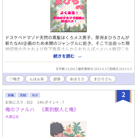
ドスケベドマゾド天然の黒髪ほくろメス男子、芽洲まひろさんが
新たなAV企画のため未開のジャングルに赴き、そこで出会った現
地部族の方々および年下族長さんからおちんぽハメハメ歓迎♡を
受ける話。まひろさん視点で終始アホ、毎度のノリです。すべて
続きを読む
はよくある！フィクションのファンタジーです。ライトにジャン
グル探検をお楽しみください。 まひろさんシリーズまとめタグ→
文字数 12,942
最終更新日 2022.6.3
登録日 2022.6.3
まひろさん pixiv/ムーンライトノベルズにも同作品を投稿して
います。 まひろさんに質問などありましたら（web拍手）
♡喘ぎ
んほぉ系
部族
あほえろ
まひろさん
http://bit.ly/38kXFb0 Twitter垢・返信はこちらにて
https://twitter.com/show1write
2
長編
完結
R18
お気に入り : 302
24h.ポイント : 7
俺のファルハ 《黒豹獣人と俺》
大島Q太