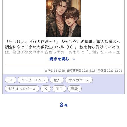
「見つけた、おれの花嫁…！」 ジャングルの奥地、獣人保護区へ
調査にやってきた大学院生のハル（Ω）。 彼を待ち受けていたの
は、資源略奪の歴史を背負う国の、あまりに「天然」な王子・ユ
キ（α）だった。 初対面でいきなり押し倒され、「おれの子を産
続きを読む
んで！」と迫るユキに、ハルはビンタで応戦！ 第一印象は最悪、
考えれば考えるほどムカつく相手なのに、なぜかハルの身体は、
文字数 134,958
最終更新日 2026.4.15
登録日 2023.12.21
ユキの甘い匂いに疼いてしまい…！？ おバカな恋の裏側に、奪わ
れた獣人の歴史が交錯する—— オメガバースとは？ 欧米が発祥と
BL
ハッピーエンド
獣人
オメガバース
いわれる物語設定で、α（アルファ）、β（ベータ）、Ω（オメ
獣人オメガバース
城
王子
溺愛
ガ）、3種の人間が存在するユニバース（架空の世界）のこと。
オメガバースの特徴として、男女に関係なく妊娠することができ
ます。 ⚠️獣型⇄人型に変化するタイプの獣人(わんこ)です 【ジャ
8
件
ンル】 ファンタジー・ラブラブ・ギャグ・切ない・ハピエン・子
作り・城もの 【メインCP】 攻め・ユキ(ａ) 獣人族の王族。とって
もお金持ちのボンボン！社交の場ではなんでもそつなくこなせる
スパダリ風味の美青年なのに、日常生活ではちょっと自分の世界