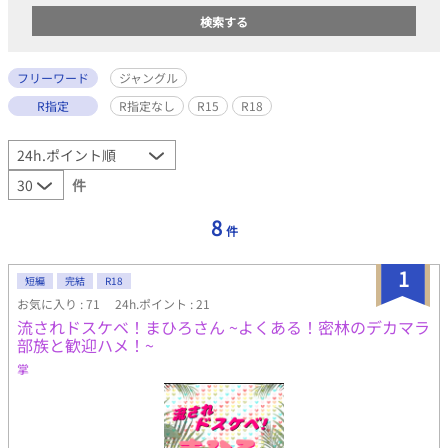
フリーワード
ジャングル
R指定
R指定なし
R15
R18
件
8
件
1
短編
完結
R18
お気に入り : 71
24h.ポイント : 21
流されドスケベ！まひろさん ~よくある！密林のデカマラ
部族と歓迎ハメ！~
掌