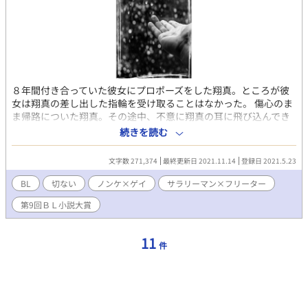
８年間付き合っていた彼女にプロポーズをした翔真。ところが彼
女は翔真の差し出した指輪を受け取ることはなかった。 傷心のま
ま帰路についた翔真。その途中、不意に翔真の耳に飛び込んでき
たのは、まるで天使のような歌声だった。 翔真は天使のような歌
続きを読む
声を持つ青年、智樹に恋をした。 しかし二人の間には幾つもの壁
が立ちはだかり、次に会った時には、智樹は声を失っていた。
文字数 271,374
最終更新日 2021.11.14
登録日 2021.5.23
BL
切ない
ノンケ×ゲイ
サラリーマン×フリーター
第9回ＢＬ小説大賞
11
件