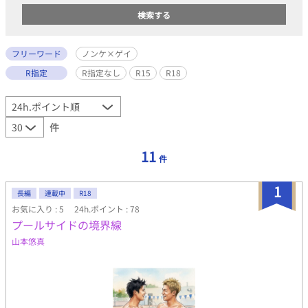
フリーワード
ノンケ×ゲイ
R指定
R指定なし
R15
R18
件
11
件
1
長編
連載中
R18
お気に入り : 5
24h.ポイント : 78
プールサイドの境界線
山本悠真