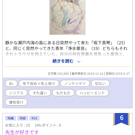
静かな瀬戸内海の島にある日突然やって来た「坂下真琴」（25）
と、同じく突然やってきた青年「浄水章良」（19）どちらもそれ
ぞれトラウマを抱えていた。自分の存在意義を見失った章良と、
生きる事に不器用な真琴はお互いを意識し始めやがて引かれ合っ
続きを読む
て行く。 ノンケ年下攻めと、ゲイ年上受けの切なく優しい男×男
の恋愛物語です。 ※これより話が進んで行くと最終的には性的な
文字数 103,806
最終更新日 2019.12.18
登録日 2019.6.27
表現がある為【成人指定】とさせて頂きます。 ※この話は「pixiv
様」「なろう様」「fujossy様」にも投稿済みです。 ※表紙：塩田
BL
年下攻め×年上受け
ノンケ×ゲイ
切ない
仁様より頂きました。
シリアス
すれ違い
もだもだ
ハッピーエンド
健気受け
6
短編
完結
R18
お気に入り : 25
24h.ポイント : 0
先生が好きです