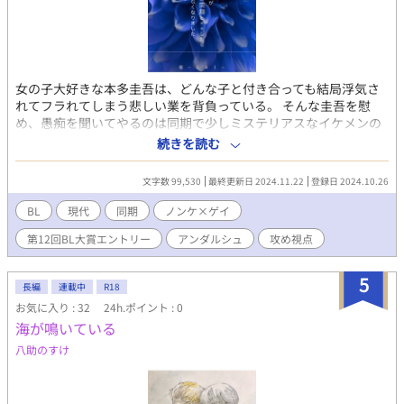
女の子大好きな本多圭吾は、どんな子と付き合っても結局浮気さ
れてフラれてしまう悲しい業を背負っている。 そんな圭吾を慰
め、愚痴を聞いてやるのは同期で少しミステリアスなイケメンの
東条貴臣だった。 いつものように彼女にフラれた圭吾は貴臣の家
続きを読む
でマンガを読んでいたのだが… Rシーンは＊印をつけてます。 BL
大賞エントリーしてます。良ければ応援お願いします！
文字数 99,530
最終更新日 2024.11.22
登録日 2024.10.26
BL
現代
同期
ノンケ×ゲイ
第12回BL大賞エントリー
アンダルシュ
攻め視点
5
長編
連載中
R18
お気に入り : 32
24h.ポイント : 0
海が鳴いている
八助のすけ