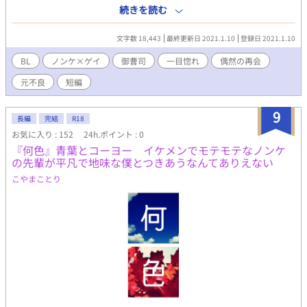
じ難いような突飛な言葉で別れ話を突きつけられた。 荒れる冰が
続きを読む
偶然再会したのは、学生時代に番を張り合った隣校の男だった。
※偶然の再会 / 御曹司 / バリタチ×タチ ※カップリング 氷川白
文字数 18,443
最終更新日 2021.1.10
登録日 2021.1.10
夜×雪吹冰
BL
ノンケ×ゲイ
御曹司
一目惚れ
偶然の再会
元不良
短編
9
長編
完結
R18
お気に入り : 152
24h.ポイント : 0
『何色』青葉とコーヨー イケメンでモテモテなノンケ
の先輩が平凡で地味な僕とつきあうなんてありえない
こやまことり