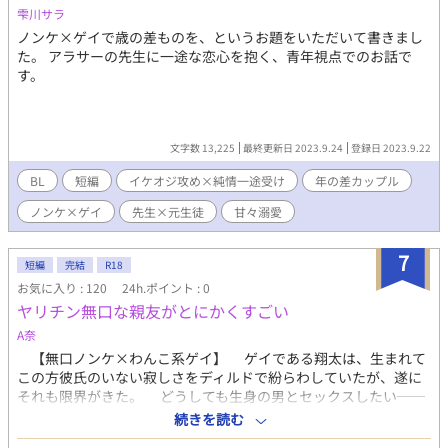
雫川サラ
ノンケ×ゲイで歳の差ものを、というお題をいただいて書きまし
た。 アラサーの先生に一途な恋心を抱く、青年視点でのお話で
す。
文字数 13,225
最終更新日 2023.9.24
登録日 2023.9.22
BL
短編
イケオジ攻め×純情一途受け
年の差カップル
ノンケ×ゲイ
先生×元生徒
甘々溺愛
7
短編
完結
R18
お気に入り : 120
24h.ポイント : 0
ヤリチン無口な親友がとにかくすごい
A奈
【無口ノンケ×わんこ系ゲイ】 ゲイである翔太は、生まれて
この方彼氏のいない寂しさをディルドで紛らわしていたが、遂に
それも限界がきた。 どうしても生身の男とセックスしたい──
そんな思いでゲイ専用のデリヘルで働き始めることになったが、
続きを読む
最初の客はまさかのノンケの親友で…… ※R18手慣らし短編で