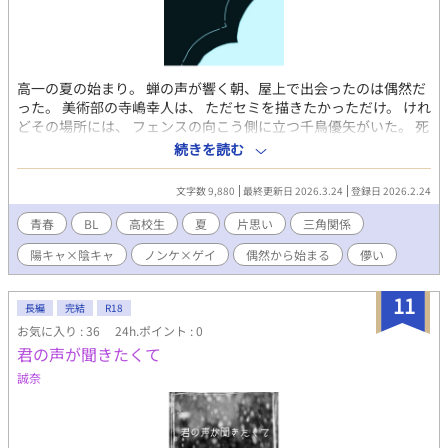
ア）の後半からはいってます。 /短編『何色 ――あなたの前で、
ぼくはただの後輩にすぎない』連載版 /アルファポリス同時掲載
（R15版カクヨム、ノベプラ掲載） /BGM『flos』R Sound
Design
高一の夏の始まり。 蝉の声が響く朝、屋上で出会ったのは偶然だ
った。 美術部の寺嶋幸人は、 ただセミを描きたかっただけ。 けれ
どその場所には、 フェンスの向こう側に立つ千鳥優矢がいた。 死
ぬつもりだったのか、 ただ空を見ていただけなのか—— 優矢自身
続きを読む
にも分からない。 あの日以来、二人の距離は少しずつ変わってい
く。 幸人は親友・安達朔に長年の片想いをしている。 優矢はノン
文字数 9,880
最終更新日 2026.3.24
登録日 2026.2.24
ケで、恋の形もよく分からない。 それでも、 幸人が他の誰かを見
ていると、 胸の奥がざわつく。 これは何だ。 名前のつかない感情
青春
BL
高校生
夏
片思い
三角関係
と、 鳴き止まない蝉の声。 誰もヒーローじゃない。 ただ、あの
陽キャ×陰キャ
ノンケ×ゲイ
偶然から始まる
儚い
夏、屋上にいた。 それだけの、青春。
11
長編
完結
R18
お気に入り : 36
24h.ポイント : 0
君の声が聞きたくて
誠奈