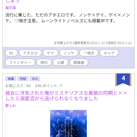
しまう
陽花紫
流行に乗じた、ただのアホエロです。 ノンケ×ゲイ、ゲイ×ノン
ケ。 ♡喘ぎ注意。 ムーンライトノベルズにも掲載中です。
文字数 8,879
最終更新日 2026.1.23
登録日 2026.1.22
BL
アホエロ
ゲイ
ノンケ
♡喘ぎ
ギャグ
ファンタジー
現代
父親
既婚者
4
長編
完結
R18
お気に入り : 59
24h.ポイント : 7
彼女に浮気された俺がミステリアスな美貌の同期と××
したら溺愛沼から逃げられなくなりました
藜-LAI-