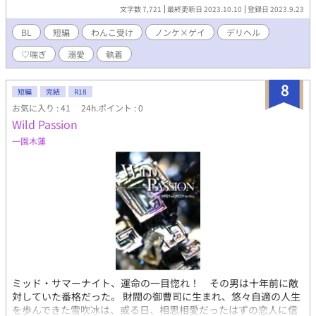
す。エロはぬるい上に短いです。 ※デリヘルについては詳しくな
文字数 7,721
最終更新日 2023.10.10
登録日 2023.9.23
いので設定緩めです。 ※受けが関西弁ですが、作者は関東出身な
ので間違いがあれば教えて頂けると助かります。 ⭐︎2023/10/10 番
BL
短編
わんこ受け
ノンケ×ゲイ
デリヘル
外編追加しました！
♡喘ぎ
溺愛
執着
8
短編
完結
R18
お気に入り : 41
24h.ポイント : 0
Wild Passion
一園木蓮
ミッド・サマーナイト、運命の一目惚れ！ その男は十年前に敵
対していた番格だった。 財閥の御曹司に生まれ、悠々自適の人生
を歩んできた雪吹冰は、或る日、相思相愛だったはずの恋人に信