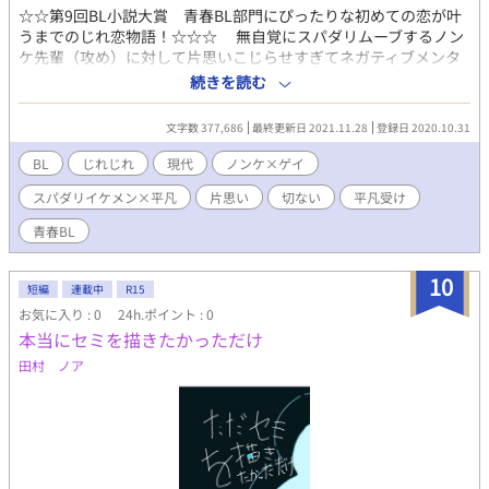
☆☆第9回BL小説大賞 青春BL部門にぴったりな初めての恋が叶
うまでのじれ恋物語！☆☆☆ 無自覚にスパダリムーブするノン
ケ先輩（攻め）に対して片思いこじらせすぎてネガティブメンタ
ルな後輩（受け）がひたすらじれじれしまくる話。 （※本編完
続きを読む
結。今後、不定期に番外編更新予定） ● 大学二年生の嵐山光洋こ
とコーヨーは、サークルの先輩である三木青葉をひそかに思って
文字数 377,686
最終更新日 2021.11.28
登録日 2020.10.31
いた。しかし「相手にその気はない」とあきらめて、せめて普通
の先輩後輩らしくしようと振舞ってきた。普通の後輩らしい笑顔
BL
じれじれ
現代
ノンケ×ゲイ
を作って、普通の後輩らしい会話をして。――心の中の気持ち
スパダリイケメン×平凡
片思い
切ない
平凡受け
は、すべて押し隠して。 なのに。 青葉にピアスを開けたことをき
っかけに、二人は恋人同士という関係になる。 たまに意地悪で、
青春BL
だけど優しい青葉。それでも「先輩が本気なわけない」とコーヨ
ーはかたくなで、青葉にとあるお願いをする。 「つきあってい
10
る、というのは周りに秘密にすること」 いつ別れがきてもいいよ
短編
連載中
R15
うに。そう覚悟していたコーヨーに対して、青葉はまるでコーヨ
お気に入り : 0
24h.ポイント : 0
ーを特別扱いするかのようなことばかりする。おかげさまでコー
本当にセミを描きたかっただけ
ヨーはときめきと緊張が鳴りやまず、毎日のように心臓の残機が
田村 ノア
危ない状態になっている。一体、先輩はなにを考えているんだ？
● 片思いこじれすぎて、攻めの気持ちをまるで信じられない受け
と、そんな受けを笑顔と言葉で無自覚（たぶん）翻弄して甘やか
したい攻め。 「このやろおおおお」とずるさに叫びたくなるよう
な攻めを書きたかった。 ● 固定CPハピエン厨によるハッピーエ
ンドのための物語。 基本週一更新 Rシーンは 4章 犬槐（マーキ