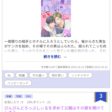
一夜限りの相手とホテルに入ろうとしていたら、後からきた男女
がケンカを始め、その場でその男はふられた。 殴られてこっち向
いた男と、うっかりそれをじっと見ていた俺の目が合った。 それ
は、ずっと好きだけど、忘れなきゃと思っていた親友だった。 俺
続きを読む
は親友に、ゲイだと、バレてしまった。 イラストは、すぎちよさ
まからいただきました。
文字数 9,497
最終更新日 2019.10.23
登録日 2019.10.21
BL
短編
すれ違い
両片思い
ノンケ×ゲイ
ハッピーエンド
3
長編
完結
R18
お気に入り : 9
24h.ポイント : 21
びんびんどろっぷしぃるを求めて父親はその扉を開けて