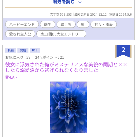
してこの世界が、前世でプレイしたことのある18禁BLのスマホゲ
続きを読む
ームだことにも気が付いた。 イケメンたちが愛を囁いてくれる禁
断のボーイズラブのパズルゲーム。 パズルは単純で、同じ色のピ
文字数 559,553
最終更新日 2024.12.12
登録日 2024.5.6
ースを３つ合わせて消していくだけのものだったが、なかなかに
難しかった。 パズルを解くことでシナリオの続きを読むことがで
ハッピーエンド
転生
異世界
BL
甘々・溺愛
きたのだが、課金すればパズルを解かなくてもシナリオを読むこ
愛され主人公
第12回BL大賞エントリー
とができ、イクスは前世で、このゲームを課金をせずに、シナリ
オを読みたいと妹に懇願され、寝る間も惜しんで必死でパズルを
解き、シナリオを読むために頑張っていたことを思い出したの
2
長編
完結
R18
だ。 とはいえ、パズルは解いたけど、ストーリーはボーイズラ
お気に入り : 59
24h.ポイント : 21
ブ。 スチルが綺麗だとか、声優が良いとか妹に言われたが、全く
彼女に浮気された俺がミステリアスな美貌の同期と××
興味なくて、絵をちらりと見ただけで、内容までは読んでいなか
したら溺愛沼から逃げられなくなりました
った。 イクスは自分がそのゲームの主人公だと思い出したが、ボ
ーイズラブがご遠慮したい。 ストーリーは全くわからないが、自
藜-LAI-
分が同性を好きにならなければ、ボーイズラブにはならない筈。
よし。目立たず、騒がず、恋に落ちずに生きていくぞ！ っと思っ
たのに。 何故か、すでに恋に落ちてしまっていた。 「どうし
た？」 え？ なんで俺、勝手に手を握ってんだ？ 「ケーキ食べる
か？」 「好き」 って、って俺、何を言ってんだ！ しっかりしろー
っ。 頭脳は大人、動きは子ども。 認められない恋心が駄々洩れの
前世サラリーマン10歳（受）と、無自覚ゆえの直球なアプローチ
に喜びを隠せないイケメン１５歳（攻）のキュンキュンラブ(?)物
語。 R-18 は後半からです。 （※予告なく入ります）