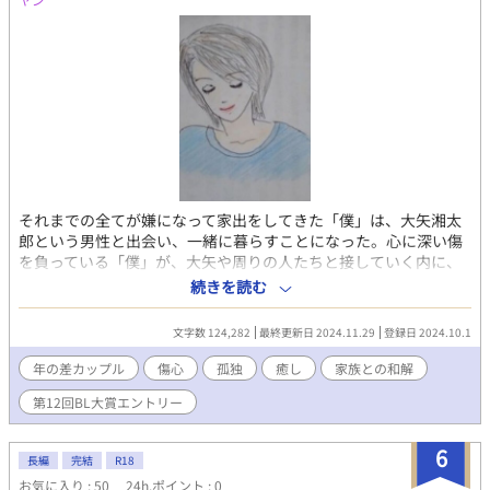
それまでの全てが嫌になって家出をしてきた「僕」は、大矢湘太
郎という男性と出会い、一緒に暮らすことになった。心に深い傷
を負っている「僕」が、大矢や周りの人たちと接していく内に、
少しずつ癒されていく物語です。 ※拙作『運命の人』の裏表の作
続きを読む
品になります。
文字数 124,282
最終更新日 2024.11.29
登録日 2024.10.1
年の差カップル
傷心
孤独
癒し
家族との和解
第12回BL大賞エントリー
6
長編
完結
R18
お気に入り : 50
24h.ポイント : 0