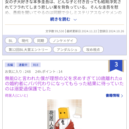
女の子大好きな本多圭吾は、どんな子と付き合っても結局浮気さ
れてフラれてしまう悲しい業を背負っている。 そんな圭吾を慰
め、愚痴を聞いてやるのは同期で少しミステリアスなイケメンの
東条貴臣だった。 いつものように彼女にフラれた圭吾は貴臣の家
続きを読む
でマンガを読んでいたのだが… Rシーンは＊印をつけてます。 BL
大賞エントリーしてます。良ければ応援お願いします！
文字数 99,530
最終更新日 2024.11.22
登録日 2024.10.26
BL
現代
同期
ノンケ×ゲイ
第12回BL大賞エントリー
アンダルシュ
攻め視点
3
長編
連載中
R18
お気に入り : 248
24h.ポイント : 14
無能Ωと言われた僕が理想の父を求めすぎて10歳離れたα
の婚約者にパパ代わりになってもらった結果に待っていた
のは溺愛過保護でした
荷居人(にいと)
書籍情報