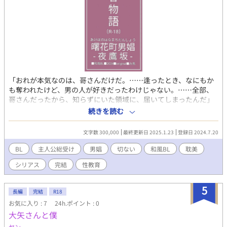
ないことがあれば、僕じゃなくても自分が目下と判断した人に限
り、誰彼関係なく辛く当たるのだから。そんな親を持ち、自分に
自信もないせいか、いつしか僕はこんな父ではない理想の父を思
い描くことで日々の辛さを誤魔化していた。 そんな日に終わりを
告げたのは僕が結婚可能な年になった16歳のこと。 「できそこな
いのお前にお似合いな、できそこないαとの婚約が決まったぞ。地
位や権力だけはあるからな、初めてお前が役に立ちそうだ」 この
日僕はようやくこの家を出ることができた。そして出会う。幼い
「おれが本気なのは、哥さんだけだ。……逢ったとき、なにもか
頃から憧れた理想の父に。 それはぽっちゃりで目元に隈を作り疲
も奪われたけど、男の人が好きだったわけじゃない。……全部、
れ切った顔をしたαで公爵家の僕の婚約者になった人。その人に第
哥さんだったから、知らずにいた領域に、届いてしまったんだ」
一印象とかそういうのではない心からこの人だと思う安心感のよ
（ハルチカ） 「おれがあんたの猫になってやるよ。……ほら、に
続きを読む
うなものを感じた僕は、ずっと夢見た存在が目の前にいると感激
ゃーんってな」（エンジュ） 筆者の趣味丸出しパワーアップ、ほ
し、勢いよく放った最初の言葉は 「僕のパパになってくださ
ぼ異世界ファンタジーだと思ってください。 男娼の主人公が性活
い！」 その一言だった。 第12回BL大賞エントリー作品です。ぜ
文字数 300,000
最終更新日 2025.1.23
登録日 2024.7.20
動する物語。エロ重視です。 ★お試し読みは〘16〙アズナヒあた
ひ応援ご感想お願いします。中傷誹謗はお控えください。
りが作品の雰囲気がわかりやすいかと思います★ ✿第12回BL大賞
BL
主人公総受け
男娼
切ない
和風BL
耽美
エントリー作品✿最終結果2838作品中／542位✿応援ありがとう
シリアス
完結
性教育
ございました✿
5
長編
完結
R18
お気に入り : 7
24h.ポイント : 0
大矢さんと僕
ヤン