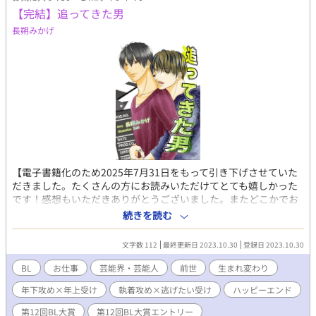
【完結】追ってきた男
長朔みかげ
【電子書籍化のため2025年7月31日をもって引き下げさせていた
だきました。たくさんの方にお読みいただけてとても嬉しかった
です！感想もいただきありがとうございました。またどこかでお
目にかかりましたらよろしくお願いいたします】 駆け出し俳優の
続きを読む
仁木義嗣は、映画『pursuer―追跡者―』で初のＷ主演に抜擢さ
れる。 もう一人の主演は、飛ぶ鳥を落とす勢いの若手俳優、八朔
文字数 112
最終更新日 2023.10.30
登録日 2023.10.30
レオ。 一年前、バイク事故を起こして意識不明の重体に陥った八
朔は、前世の記憶を思い出し、かつて愛した人の生まれ変わりを
BL
お仕事
芸能界・芸能人
前世
生まれ変わり
ずっと探しているという。 その恋人と同じ痣を持つ仁木が、その
年下攻め×年上受け
執着攻め×逃げたい受け
ハッピーエンド
生まれ変わりに違いないと迫ってきて……!? 前世に囚われた俳優
×前世なんて理解できない俳優の、お仕事（＋前世）BL。
第12回BL大賞
第12回BL大賞エントリー