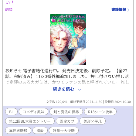
い！
ャイチャします。 ーーーーー 第11回BL小説大賞、無事一か月毎
朝顔
書籍情報
日更新乗り切れました。 こんなに毎日小説書いたの初めてでし
た。 読んでくださった皆様のおかげです。ありがとうございま
す。 勢いで10月31日にエントリーをして、準備も何もなくスター
トし、進めてきたので、まだまだ序盤で、あらすじやタグに触れ
られていない部分が多いのですが、引き続き更新していきたいと
思います。（ペースは落ちますが） 良かったら、シーランとレオ
リムのいちゃいちゃにお付き合いください。 （話を進めるより、
毎話イチャイチャを入れることに力をいれております）
（2023.12.01） 長らく更新が止まっていましたが、第12回BL大賞
エントリーを機に再始動します。 毎日の更新を目指して、続きを
投稿していく予定です。 よろしくお願いします。 （2024.11.01）
お知らせ 電子書籍化進行中。 発売日決定後、削除予定。 【全22
話。完結済み】 11/30番外編追加しました。 押し付けない推し活
で定評のあるカガミは、かつてファンの鑑と呼ばれていた。 推し
を助けて異世界転移するが、清廉潔白をモットーとした彼の生活
続きを読む
は変わらない。 推しがいることが人生の喜びであるカガミは、異
世界でも推しを見つける。 陰ながら全力で推し活に勤しむ日々を
文字数 120,641
最終更新日 2024.11.30
登録日 2024.10.30
送るカガミの前に、新たな転移者がやってくる。 暴走した新人の
活躍により、カガミは推しと同じ家で暮らすことになってしまっ
BL
コメディ風味
剣と魔法の世界
R18シーン後半
た。 推しを幸せにしたい。 カガミの異世界での推し活に、幸せな
第12回BL大賞エントリー
固定カプ
美形×平凡
ゴールはあるのか？ 騎士の鑑と呼ばれる男×ステルス推し活生活
に励むファンの鑑と呼ばれた男のラブストーリー？開幕！ Rシー
異世界転移
溺愛
好意→大逆転
ンは後半になります。 表紙イラストは、まめ様に描いて頂きまし