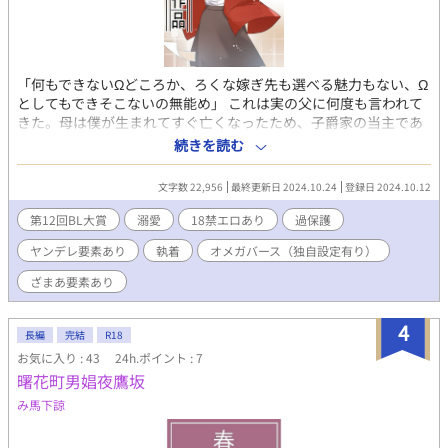
「何もできないΩどころか、ろくな嫁ぎ先も選べる魅力もない、Ω
としてもできそこないの無能め」 これは実の父に何度も言われて
きた。母は僕が生まれてすぐ亡くなったため、子爵家の当主であ
る父に逆らえる人はいないし、第二性別として才能溢れる所謂上
続きを読む
位層のα(アルファ)と違い、発情期で周りを困らせるばかりか、中
間層とも言われる所謂一般人のβ(ベータ)にも及ばない才能なしと
文字数 22,956
最終更新日 2024.10.24
登録日 2024.10.12
して差別対象になりやすいΩ。 これが女の子だったなら寧ろ妊娠
のしやすい理想の嫁として、後継ぎを望む貴族に歓迎されるだろ
第12回BL大賞
溺愛
18禁エロあり
過保護
う。でも男である僕はただαやβの女性と変わらない確率で、違い
ヤンデレ要素あり
執着
オメガバース（独自設定有り）
と言えば男でありながら妊娠できると言うだけでメリットはな
い。 とはいえ、僕に関しては女の子であってもだめだったかもし
ざまあ要素あり
れない。何故なら僕の発情期は、僕自身ただ体が多少熱っぽくな
るだけなのに、第二性別関係なく周りをフェロモンで狂わせると
4
いう普通ではないΩなのだから。そのおかげで周りとの関わりを
長編
完結
R18
遮断させるきっかけとなり、社交界からは逃げられ、老いを早め
お気に入り : 43
24h.ポイント : 7
るデメリットのある抑制剤入らずで、長生きができそうではある
曙花町男娼夜鷹坂
けれど。 まあ僕は結局のところ抑制剤の効かない体質らしいか
み馬下諒
ら、迷惑にしかならない無能Ωとしてより人との関わりを断たれ
て、父に暴言暴力を振るわれる毎日。もはや何のために生きてる
のかすらわからない。 元々僕の父はろくでなしな人だ。気に入ら