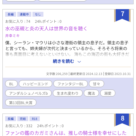
7
長編
連載中
なし
お気に入り : 74
24h.ポイント : 0
水の巫覡と炎の天人は世界の音を聴く
井幸ミキ
僕、シーラン・マウリは小さな港街の領主の息子だ。領主の息子
と言っても、姉夫婦が次代と決まっているから、そろそろ将来の
事も真面目に考えないといけない。 海もこの海辺の街も大好きだ
から、このままここで父や姉夫婦を助けながら漁師をしたりして
続きを読む
過ごしたいのだけど、若者がこんな田舎で一生を過ごしたいなん
ていうと遠慮していると思われてしまうくらい、ここは何もない
文字数 206,259
最終更新日 2024.12.13
登録日 2023.10.31
辺鄙な街で。 １５歳になる年、幼馴染で婚約者のレオリムと、学
園都市へ留学しないといけないみたい……？ え？ 世界の危
BL
ハッピーエンド
ファンタジーBL
甘々
機？ レオリムが何とかしないといけないの？ なんで？ 僕
アンダルシュノベルズb
生まれ変わり
魔法
溺愛
も！？ やけに老成したおっとり少年シーラン（受）が、わんこ系
幼馴染婚約者レオリム（攻）と、将来やりたい事探しに学園都市
第13回BL大賞
へ行くはずが……？ 世界創生の秘密と、世界の危機に関わって
いるかもしれない？ 魂は巡り、あの時別れた半身…魂の伴侶を探
8
す世界。 魔法は魂の持つエネルギー。 身分制度はありますが、婚
長編
完結
R18
姻は、異性・同性の区別なく認められる世界のお話になります。
お気に入り : 332
24h.ポイント : 0
初めての一次創作BL小説投稿です。 魔法と、溺愛と、ハッピーエ
ファンの鑑のカガミさんは、推しの騎士様を幸せにした
ンドの物語の予定です。 シーランとレオリムは、基本、毎回イチ