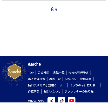
た！ありがとうございます！
8
件
&arche
TOP
公式漫画
書籍一覧
今後の刊行予定
購入特典情報
著者一覧
投稿小説
投稿漫画
樋口美沙緒の小説書こうよ！
《うちの子》推し会！
作家募集
お問い合わせ
ファンレターの送り先
Official SNS