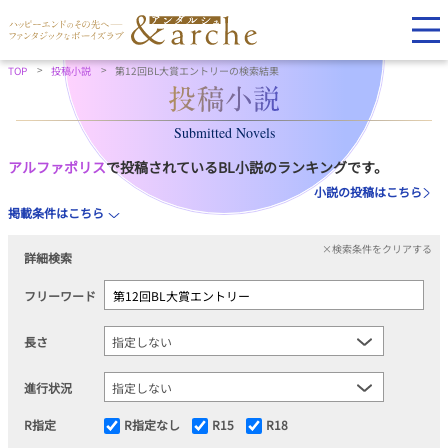
TOP
投稿小説
第12回BL大賞エントリーの検索結果
Submitted Novels
アルファポリス
で投稿されているBL小説のランキングです。
小説の投稿はこちら
掲載条件はこちら
×検索条件をクリアする
詳細検索
フリーワード
長さ
進行状況
R指定
R指定なし
R15
R18