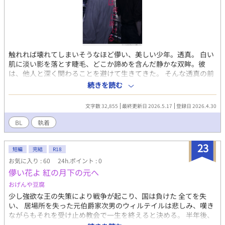
触れれば壊れてしまいそうなほど儚い、美しい少年。透真。 白い
肌に淡い影を落とす睫毛、どこか諦めを含んだ静かな双眸。彼
は、他人と深く関わることを避けて生きてきた。 そんな透真の前
に現れたのは、無遠慮で傲慢、それでいてどこか危うさを孕んだ
続きを読む
男。神代蓮と出会う。強引に距離を詰めてくる彼に、透真は戸惑
いながらも、次第に逃げ場を失っていく。 「そんな顔、誰にも見
文字数 32,855
最終更新日 2026.5.17
登録日 2026.4.30
せるなよ」低く囁かれる声と、逃がさないように絡め取られる視
線。 触れられるたびに、拒絶と渇望が交錯する。 知らなかった
BL
執着
熱、知られたくなかった弱さ。 壊れるのが怖いのに、壊されるこ
とをどこかで望んでいる。そんな矛盾を抱えたまま、透真は抗え
23
ない関係へと沈んでいく。 夜ごと重なっていく距離と、剥き出し
短編
完結
R18
になる本音。これは、守られることを知らなかった少年が、誰か
お気に入り : 60
24h.ポイント : 0
の『執着』によって初めて自分の体温を知るまでの物語。
儚い花よ 紅の月下の元へ
おげんや豆腐
少し強欲な王の失策により戦争が起こり、国は負けた 全てを失
い、 居場所を失った元伯爵家次男のウィルテイルは悲しみ、嘆き
ながらもそれを受け止め教会で一生を終えると決める。 半年後、
少しずつ質素ながらも平和な暮らしにも慣れ、貴族としての誇り