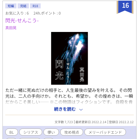
16
短編
完結
R18
お気に入り : 6
24h.ポイント : 0
閃光-せんこう-
真田晃
ただ一緒に死ぬだけの相手と、人生最後の望みを叶える。 その閃
光は、二人の手向けか。 それとも、希望か。 その煌めきは、一瞬
だからこそ美しい── ※この物語はフィクションです。 自殺を肯
定・美化及び自殺ほう助を目的としておりません。 作者の想像で
続きを読む
書かれた創作物であり、現実のものとは一切関係ありません。
文字数 7,723
最終更新日 2022.2.14
登録日 2022.2.12
BL
シリアス
儚い
攻め視点
メリーバッドエンド