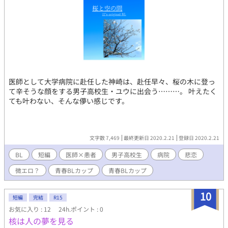
医師として大学病院に赴任した神崎は、赴任早々、桜の木に登っ
て辛そうな顔をする男子高校生・ユウに出会う………。 叶えたく
ても叶わない、そんな儚い感じです。
文字数 7,469
最終更新日 2020.2.21
登録日 2020.2.21
BL
短編
医師×患者
男子高校生
病院
悲恋
微エロ？
青春BLカップ
青春BLカップ​
10
短編
完結
R15
お気に入り : 12
24h.ポイント : 0
核は人の夢を見る