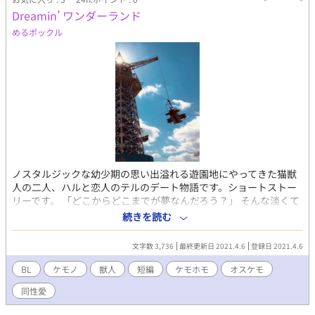
だが、大雑把な性格で月子の名前を決めてしまう……… 曜 莉鞍ヨ
Dreamin’ ワンダーランド
ウリアン 真名 陽黎 帝国南西を納める曜家の長子で学術庁の長官に
して学舎の校長、凛鈴の先生 月子の同級生
めるポックル
ノスタルジックな幼少期の思い出溢れる遊園地にやってきた猫獣
人の二人、ハルと恋人のテルのデート物語です。ショートストー
リーです。 「どこからどこまでが夢なんだろう？」 そんな淡くて
儚い春の夢がテーマの、ちょっとヘンで甘いワンダーランドでの
続きを読む
BL物語です……が、後味はあまり良くないかもです。
文字数 3,736
最終更新日 2021.4.6
登録日 2021.4.6
BL
ケモノ
獣人
短編
ケモホモ
オスケモ
同性愛