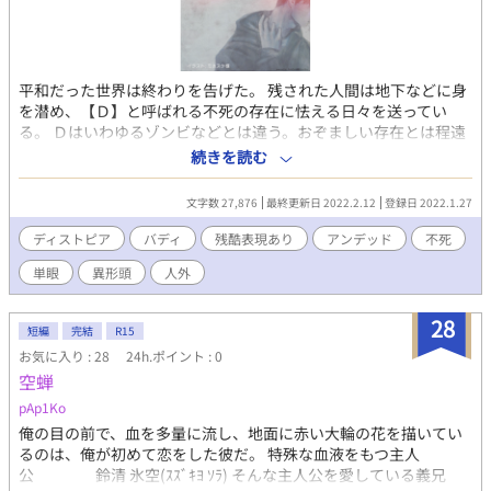
平和だった世界は終わりを告げた。 残された人間は地下などに身
を潜め、【Ｄ】と呼ばれる不死の存在に怯える日々を送ってい
る。 Ｄはいわゆるゾンビなどとは違う。おぞましい存在とは程遠
い美しく儚い外見を持っており、何故か皆似通っていた。 崩壊後
続きを読む
の世界でＤによって視力を喪失し、代わりに機械の単眼（モノア
イ）を持つ男・ミチルは、エキゾチックな雰囲気の色男・アサト
文字数 27,876
最終更新日 2022.2.12
登録日 2022.1.27
と二人で、Ｄから身を隠すように狭い地下コンテナに暮らしてい
る。 しかし冷凍され眠りに就いていたＤの生首が目を覚ましたの
ディストピア
バディ
残酷表現あり
アンデッド
不死
がきっかけで、これまで過ごしていた日々に変化が訪れようとし
単眼
異形頭
人外
ていた。 ※生首表現等が苦手な方はご注意ください。 【登場人
物】 ミチル…主人公。機械の単眼（モノアイ）を持つ。貧弱な体
にコンプレックスを抱いている。拙い文章を趣味で書いている。
28
短編
完結
R15
アサト…ミチルの相棒。エキゾチックな容姿を持つ色男。好戦的
お気に入り : 28
24h.ポイント : 0
かつ好色。30歳前後。
空蝉
pAp1Ko
俺の目の前で、血を多量に流し、地面に赤い大輪の花を描いてい
るのは、俺が初めて恋をした彼だ。 特殊な血液をもつ主人
公 鈴清 氷空(ｽｽﾞｷﾖ ｿﾗ) そんな主人公を愛している義兄