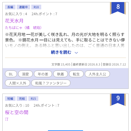
8
長編
連載中
R18
お気に入り : 4
24h.ポイント : 7
花天水月
たちばにゃ（橘 琥珀）
※花天月地 ━花が美しく咲き乱れ、月の光が大地を明るく照らす
景色。 ※鏡花水月 ━目には見えても、手に取ることはできない儚
いモノの例え。 ある時ふと思い出したのは、ごく普通の日本人男
性だった前世の記憶。 転生もので定番の知識チートも特にな
続きを読む
く……と思ったが、そもそも今世は人ですらない上に、既に後付
けの各種チートも必要としないぐらいには長く生きていました。
文字数 15,405
最終更新日 2026.8.3
登録日 2026.7.12
とりあえず成り行きで始めた店もあるのでまったりスローライフ
でも、と思っていたけど簡単にはいかない模様。 厄介ごとに巻き
BL
溺愛
年の差
執着
転生
人外主人公
込まれました。 ……私の邪魔をするというのなら、相応の覚悟を
人間×人外
和風？ファンタジー
するがいい。 ※最初に名前が出てこないのは仕様です。 後にちゃ
んと出します。 感想など供給いただけましたら、大喜びいたしま
す……！
9
短編
完結
R15
お気に入り : 10
24h.ポイント : 7
桜と空の間
汀