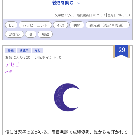
鈴清 海莉(ｽｽﾞｷﾖ ｶｲﾘ) 主人公の初恋、後の＿＿＿？ 明星 灯(ﾐｮｳ
続きを読む
ｼﾞｮｳ ｱｶﾘ) ？？？？ 星霜院 風吹(ｾｲｿｳｲﾝ ﾌﾌﾞ
ｷ) 4人を取り巻く儚い生命を紡ぐ物語。 お久しぶりです。 まだ見
文字数 37,535
最終更新日 2025.5.7
登録日 2025.5.3
てくださる方、ありがとうございます。 医療知識=Google知識。
詳しいことは知りません。難しいこともわかりません。ふんわり
BL
ハッピーエンド
不遇
病弱
義兄弟（義兄×義弟）
読んでください。感覚ですよ。感覚！ R15にしてますが、ブロマ
幼馴染
番
短編
ンス予定です。ズッコンバッコンの予定はありません。 追記：急
ピッチで仕上げすぎて文がおかしくなってるかもしれません。誤
字脱字不思議文は目を瞑ってください。3年のブランクってやつで
29
長編
連載中
なし
す。 完結済みです。全16話。予約投稿設定済み。
お気に入り : 20
24h.ポイント : 0
アセビ
水虎
僕には双子の弟がいる。眉目秀麗で成績優秀、誰からも好かれて