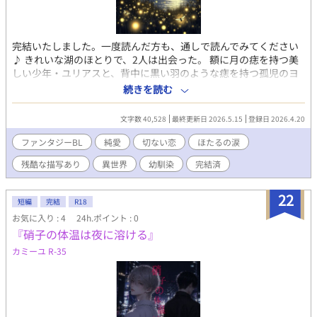
完結いたしました。一度読んだ方も、通しで読んでみてください
♪ きれいな湖のほとりで、2人は出会った。 額に月の痣を持つ美
しい少年・ユリアスと、背中に黒い羽のような痣を持つ孤児のヨ
ルン。 孤独だった二人は、蛍の光に囲まれた湖畔で少しずつ心を
続きを読む
通わせ、かけがえのない存在になっていく。 優しい歌声、温かな
触れ合い、毎日の約束—— 静かで儚い光の中で育まれる、純粋で
文字数 40,528
最終更新日 2026.5.15
登録日 2026.4.20
切ない恋。 しかし、二人が歩もうとする未来は、決して平坦では
なかった。 全２９話 注意）精神崩壊など、残酷な場面があります
ファンタジーBL
純愛
切ない恋
ほたるの涙
が、ハッピーエンドです。
残酷な描写あり
異世界
幼馴染
完結済
22
短編
完結
R18
お気に入り : 4
24h.ポイント : 0
『硝子の体温は夜に溶ける』
カミーユ R-35