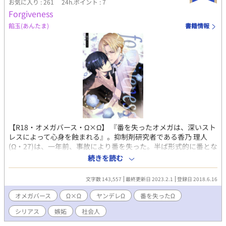
お気に入り : 261
24h.ポイント : 7
Forgiveness
餡玉(あんたま)
書籍情報
【R18・オメガバース・Ω×Ω】 『番を失ったオメガは、深いスト
レスによって心身を蝕まれる』。抑制剤研究者である香乃 理人
(Ω・27)は、一年前、事故により番を失った。半ば形式的に番とな
った相手だったが、彼の死には多くの謎が残っていた。理人は
続きを読む
日々、疑問と罪悪感に苛まれ続け、メンタルケアを受けながら
日々を過ごしていた。そんなある日、理人は病院で、過去に儚い
文字数 143,557
最終更新日 2023.2.1
登録日 2018.6.16
気持ちを感じていたかつて親友・夜神 景(Ω・27)と再会する。景
は、事故の真相究明に協力すると言い始め……。 ◇この作品は、
オメガバース
Ω×Ω
ヤンデレΩ
番を失ったΩ
オメガバース設定を拝借しておりますが、細かい部分はオリジナ
シリアス
嫉妬
社会人
ルの設定を使用しています。ご注意ください。 ◆後半にリバあり
の予定です。苦手な方は回避してくださいませ。