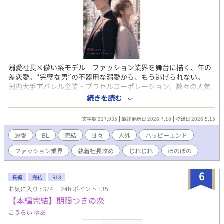
のは、最も嫌いな同級生である伊勢屋羽琉だった。 しかし、ひょ
んなことから体の関係を持ち、なし崩しにセックスに溺れる毎
日。 心惹かれる双葉だが、羽琉には過去に忘れられない人がいる
と知ってしまう。 ★身代わりになれない恋の結末★ 最愛の兄を亡
くしたレオンに両親がプレゼントしたのは、兄そっくりに作られ
たヒューマノイドだった。 「レオンの望むフィリックスに作り上
げて欲しい」 そう言われ、2人きりの生活が始まる。 どんどん理
溺愛社長×儚い系モデル ファッション業界を舞台に描く、年の
想の兄になっていくフィリックスに淡い恋心を抱くレオン。しか
差恋愛。“完璧な男”の不器用な溺愛から、もう逃げられない。
し自分の犯した過ちに気付き、フィリックスのデータを全て削除
国内大手アパレル企業・プラセルコーポレーション。数々の人気
するよう頼んだ。 ★夏が二人を溶かすまで★ 都会に引っ越してし
ブランドを抱えるその会社で、広告モデルとして活躍する藤沢修
続きを読む
まった1つ年上の蓮は、夏休みにだけ地元に帰ってくる。千紘は子
輔（23）は、社長である黒崎一貴（46）から長年想いを寄せられ
供の頃から蓮に恋心を抱いているが、決して告白はしないと心に
ていた。華やかな世界の中心に立ち、人を惹きつけてやまない一
決めていた。けれどシャワーを浴びながら自慰をしているのがバ
文字数 317,935
最終更新日 2026.7.18
登録日 2026.5.15
貴。優しく、スマートで、誰にでも距離を縮めていく。だからこ
レてしまい、その勢いで蓮に抱かれる。 「俺ら、相性いいじゃ
そ修輔は、その想いを簡単に信じることができない。こんな人
溺愛
BL
完結
甘々
人外
ハッピーエンド
ん」 意識が飛ぶまで抱き潰され、蓮の帰省中ひたすらセックスに
が、本当に自分だけを見続けるはずがない。そう思いながらも、
溺れる。 ★シェアハウスは恋愛物件！？〜後輩わんこがゼロキョ
ファッション業界
執着社長攻め
じれじれ
ほのぼの
一貴の真っ直ぐな視線から逃れられずにいる。 だが、一貴には
リで迫ってくる〜 生徒会メンバーだけが入居するシェアハウス。
秘密があった。まるで“大人”と“子供”の人格が同居しているかの
新しく入った1年生の櫂李は生徒会長である星凪に恋心を隠しもし
ように、時折雰囲気が切り替わるのだ。仕事では、冷静で完璧な
6
ない。ゼロキョリで迫ってくる櫂李に満更ではない星凪ではある
長編
完結
R18
経営者。時には非情な判断すら下す辣腕社長として振る舞う一方
が、素直になれない性格が邪魔をして一歩が踏み出せない。二人
お気に入り : 374
24h.ポイント : 35
で、ふとした瞬間に現れる“子供”のような一貴は、繊細で傷つき
の距離を縮めるキッカケは……。 色んなサイトに掲載していた作
【本編完結】期限つきの恋
やすく、驚くほど純粋な顔を見せる。それは、ごく限られた相手
品や、データだけ残していた作品を纏めておきます。 高校生〜20
だけが知る姿だった。 さらに、プライベートの一貴はどこか落
こうらい ゆあ
代前半くらいの設定のものを対象に選出しています。
ち着きがなく、不器用で世話がかかる。修輔はそんな姿に呆れな