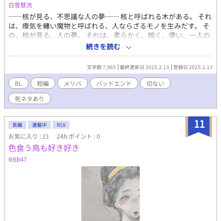
白雪慧流
──核が見る、不思議な人の夢── 核と呼ばれる木がある。 それ
は、瘴気を纏い魔物と呼ばれる、人ならざるモノを生みだす。 そ
の、核が見る、人の夢。 それは、柔らかく、暗く、儚い、一人の
少年の記憶。 ───────── BLです。エロはありません。
続きを読む
バットエンド寄りのメリバ、人によってはがっつりバットエン
ド。 死ネタです、ご注意ください。 R15は保険
文字数 7,965
最終更新日 2025.2.13
登録日 2025.2.13
BL
短編
メリバ
バッドエンド
切ない
死ネタあり
11
長編
連載中
R18
お気に入り : 21
24h.ポイント : 0
色食う鳥も好き好き
RBB47