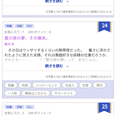
続きを読む
や慢心を持たないウィルテイルはこんな毎日が続けば良いと思っ
ていた。 だが 「恩を返したい」 突然現れた頬に剣傷をつけた厳
文字数 5,700
最終更新日 2020.6.16
登録日 2020.6.16
つい男は右も左もわからない僕を横抱きに抱え連れ出す。 少し歪
んだ一方的な愛を送る男と、奇跡的に受け取れた男の少し危うい
24
馴れ初め ※※※ ６月１６日一花BL企画に参加致しました！ 花の
短編
完結
R15
テーマは月下香&ナツツバキです！
お気に入り : 7
24h.ポイント : 0
夏の夜の夢、その顛末。
栗木 妙
その日はウンザリするくらいの熱帯夜だった。 暑さに浮かさ
れたように覚えた劣情、それは悪戯好きな妖精の仕業だろうか、
それとも―――。 「『夏の夜の夢』って、あるじゃん」
「あ？ ――あー……確か『平家物語』」 「それは『春の夜の
続きを読む
夢』だろ。『おごれる人も久しからず、ただ春の夜の夢のごと
し』、儚いものの例えだ。――じゃなくて、オレが言ってるのは
文字数 9,996
最終更新日 2018.8.27
登録日 2018.8.27
『夏の夜の夢』だよ、シェイクスピアの戯曲の方」 ※当作
品は、シェイクスピア作『夏の夜の夢』とは一切の関係も関連性
短編
完結
ハッピーエンド
社会人
恋愛
現代
もございません。あくまでもフィクションですので、ご了承くだ
一人称
関係はこれから
サマーナイト
さいませ。 ※BLにつき念のためR15とさせていただいてます、
そこまで過激な描写はありません。 ※今後もし続編や番外編な
どが増えた場合、R18へのレーティング変更をする可能性があり
25
短編
完結
なし
ます。予めご了承いただけると幸いです。 ※当作品は、
お気に入り : 3
24h.ポイント : 0
fujossyにて開催の《Summer Nights ～真夏の夜のBL短編小説