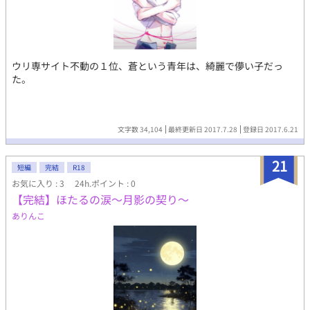
ウリ専サイト不動の１位、蒼という青年は、綺麗で儚い子だっ
た。
文字数 34,104
最終更新日 2017.7.28
登録日 2017.6.21
21
短編
完結
R18
お気に入り : 3
24h.ポイント : 0
【完結】ほたるの涙〜月影の契り〜
ありんこ