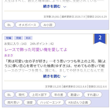
人生はすべて、数式と確率論によって完璧に支配されている――
はずだった。 ある春の日、大学のキャンパスで一人の美しいオメ
続きを読む
ガ、蓮見絢（はすみ・じゅん）と衝突したことで、哲弘の完璧な
脳内CPUはフリーズする。それは、現代の生物学において数億分
文字数 29,061
最終更新日 2026.7.9
登録日 2026.6.29
の一の確率で発生するという『運命の番』だった。 白百合の匂い
を纏い、首元に古い抑制カラーを巻いた絢には、ある「暗い過
BL
オメガバース
AI小説
去」があり……？ 実家の母を取り巻く騒がしい大人たちを巻き込
みながら、若き天才アルファが人生最大の『投資（初恋）』にす
2
べてを賭けて挑む、甘くてカオスなオメガバース・スピンオフ！
短編
完結
R18
【登場人物紹介】 ■ 主要人物 浅倉 哲弘（あさくら てつひろ）／
お気に入り : 143
24h.ポイント : 42
21歳・α（アルファ） 大学に通いながら、自興したIT企業のCEO
レースで飾った可愛い俺を愛してよ
を務める若き天才投資家。経済学とリーガルマインドで生きる冷
あまき
徹な合理主義者……だったが、絢に出会ってからは一途で狂気的
「男は可愛い女の子が好き」…そう思いつつも年上の上司、陽(よ
な独占欲を発揮する。中学のバース検査でアルファと判明して以
う)に儚い恋心を寄せていた柚貴(ゆずき)は、せめてもの思いで総
降、ぐんぐんと背が伸び、今では大男二人（御堂・鮫島）と並ぶ
レースのブリーフを買う。誰にも、ましてや好きな人になんて見
体躯を持つ。 蓮見 絢（はすみ じゅん）／ 21歳・Ω（オメガ） 美
せる予定もなかった総レースパンツを、出張先のホテルで陽に見
術系の専門書やスケッチブックを抱える、息を呑むような超美
続きを読む
られてしまって―… 実は受けが好きな攻めと、攻めに好かれてい
形。哲弘の母（馨）の面影をどこか彷彿とさせるキリッとした涼
るなんて思いもしない受けの、一枚のパンツが引き起こした両片
しげな目元を持つが、その奥には儚い影がある。首元には少し古
文字数 15,235
最終更新日 2022.8.8
登録日 2022.8.6
思いのすれ違い勘違いじれじれラブおぱんつストーリー。 ❀主催
びた革製の抑制カラーを巻いている。雨上がりの夜にひっそりと
深山恐竜様と五四餡の共同企画「#おぱんつ企画」参加作品です。
咲く白百合のような、ひどく冷ややかで甘いフェロモンを放つ。
BL
現代
上司×部下
年の差
勘違い
すれ違い
❀全四話編成です。 ❀初BLのR指定のお話です。お手柔らかに。
浅倉 馨（あさくら かおる）／ 51歳・Ω（オメガ） 哲弘の母。下
両片思い
溺愛
ハッピーエンド
#おぱんつ企画
❀他サイトでも掲載中
町の中華料理屋『大龍』でアルバイトする、猛々しくも気高きオ
メガ。哲弘が世界で一番愛し、尊敬している存在。大人二人から