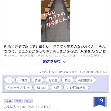
明るく元気で誰にでも優しいクラスで人気者のながおくん！ それ
なのに、どこか影があって儚い美しさがある彼、永尾奏人(ながお
かなと)。 儚げな美しさの過去にあるものとは？ そんなながおく
んが気になり、次第に惹かれていく松枝翔（まつえだしょう）く
続きを読む
ん。 でも、松枝くんはクラスでも目立たない重い前髪に黒縁眼鏡
の陰キャ代表。 無難に過ごして来た人生が、ながおくんと出逢っ
文字数 144,665
最終更新日 2024.11.22
登録日 2024.5.24
たことで変わり始める。 そんなふたりのちょっぴりえっちできゅ
んとする高校青春BLラブストーリー！ R18ですので苦手な方はお
BL
♡喘ぎ
青春
同級生
初心
高校生男子
控え下さい。
イチャラブ/甘々
切ない
恋愛
第12回BL大賞
19
長編
完結
なし
お気に入り : 16
24h.ポイント : 0