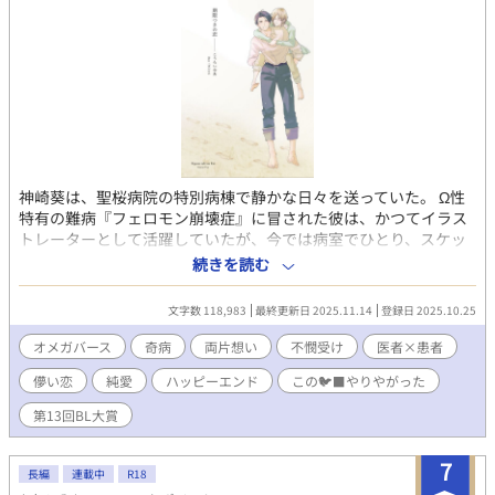
がらも、少しずつ愛おしさを感じていく。そして、一貴を見守
る“家族”のような存在――アルデバラン星人達との交流を通し
て、修輔は彼の奥底にある孤独と優しさに触れていく。 交差す
る視線。ほどけない距離。華やかなファッション業界を舞台に描
かれる、不器用な大人達の恋と秘密の物語。 「鳴弦の天使～あの
日に出会った旋律」「クリスタルアイズ～君に溺れて眠る～」
「ファーストコンタクト～私の宇宙人彼氏は光を降らせる」「森
林の星空少年～あの日のメエメエ」「花の夜、鬼は恋を知る～君
には触れられない」にも登場しています。
神崎葵は、聖桜病院の特別病棟で静かな日々を送っていた。 Ω性
特有の難病『フェロモン崩壊症』に冒された彼は、かつてイラス
トレーターとして活躍していたが、今では病室でひとり、スケッ
チブックに心を刻む。 余命わずかな時間の中、担当医・佐藤悠真
続きを読む
との出会いが、閉ざされた白い病室に温かな光を灯す。 葵の海へ
の憧れ、恋への憧憬が色鮮やかに花開くが、時間は無情にも迫っ
文字数 118,983
最終更新日 2025.11.14
登録日 2025.10.25
てくる。 限られた時間の中での、儚い恋のお話。
オメガバース
奇病
両片想い
不憫受け
医者×患者
儚い恋
純愛
ハッピーエンド
この🐦‍⬛やりやがった
第13回BL大賞
7
長編
連載中
R18