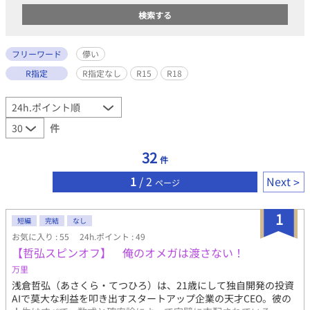
フリーワード
儚い
R指定
R指定なし
R15
R18
件
32
件
1
/ 2
Next
ページ
1
短編
完結
なし
お気に入り : 55
24h.ポイント : 49
【哲弘スピンオフ】 俺のオメガは渡さない！
万里
浅倉哲弘（あさくら・てつひろ）は、21歳にして独自開発の投資
AIで莫大な利益を叩き出すスタートアップ企業の天才CEO。彼の