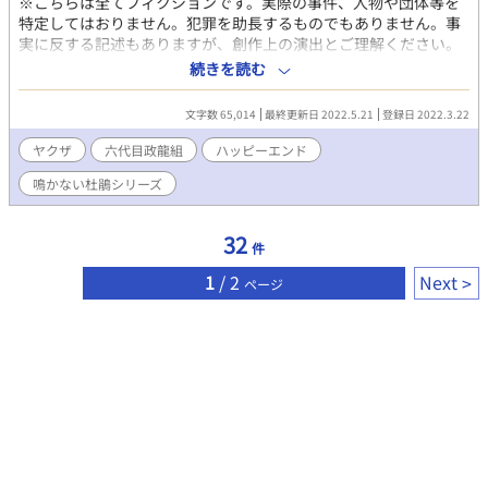
※こちらは全てフィクションです。実際の事件、人物や団体等を
特定してはおりません。犯罪を助長するものでもありません。事
実に反する記述もありますが、創作上の演出とご理解ください。
性的表現は思わせぶりには伏せていますが、かなり過激に書いて
続きを読む
います。暴力的な場面も多々あるので、そう言ったものが苦手な
方は読まないでください。 No.1 恋するシャボン玉 過去に心に傷
文字数 65,014
最終更新日 2022.5.21
登録日 2022.3.22
を負い、インポになった秋。 ヤクザになって、自分に関心を持た
ない男の世界の中で、やっと居場所を見つけたと思っていた。 本
ヤクザ
六代目政龍組
ハッピーエンド
当は、心の奥底で愛している人がいる。 しかし、もう二度と愛し
鳴かない杜鵑シリーズ
合うことができない相手。 儚いシャボン玉のように、消えていき
そうな秋を救うのは、一体誰なのか。
32
件
1
/ 2
Next
ページ