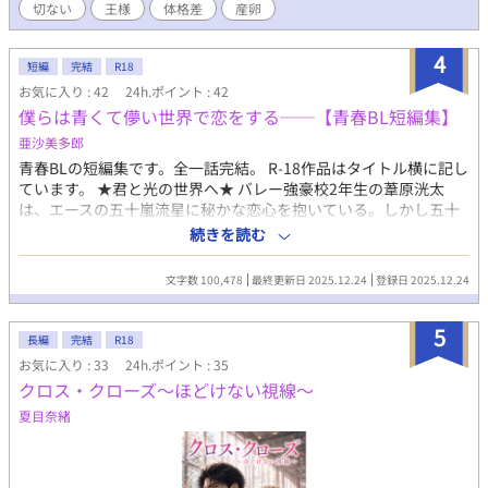
切ない
王様
体格差
産卵
スの運命が動き始める。
4
短編
完結
R18
お気に入り : 42
24h.ポイント : 42
僕らは青くて儚い世界で恋をする──【青春BL短編集】
亜沙美多郎
青春BLの短編集です。全一話完結。 R-18作品はタイトル横に記し
ています。 ★君と光の世界へ★ バレー強豪校2年生の葦原洸太
は、エースの五十嵐流星に秘かな恋心を抱いている。しかし五十
嵐は今年で高校卒業。離れるのは寂しいが、自分の気持ちは伝え
続きを読む
ないつもりでいた。けれどある日、五十嵐から呼び出され、想像
もしていなかった真実を知る。 ★保健室の天使くんは今日も静か
文字数 100,478
最終更新日 2025.12.24
登録日 2025.12.24
に眠れない★ 保健室常連の白瀬悠羽は学校で1、2を争う人気の先
輩城崎海志と出会う。勝手に「天使くん」とあだ名を付けられ一
5
方的に懐かれるが、だんだん気になる存在になっていき……。 ★
長編
完結
R18
いじめっ子を見返すために整形までした僕が本当に言いたかった
お気に入り : 33
24h.ポイント : 35
こと。★ 子供の頃、太っていることをネタに虐められていた麻留
クロス・クローズ～ほどけない視線～
は、志貴を見返す為にダイエットに励み、それだけでは足りず大
学生になる頃には整形イケメンとして有名になっていた。志貴と
夏目奈緒
同じ大学へ進学し初対面を装い友達になる。ある日、志貴から思
いもよらぬ過去の話をされ、麻留は自分の本当の気持ちに気付
く。 ★ 淡い微熱とあの日の雨音★ 七瀬双葉が寮で同室になった