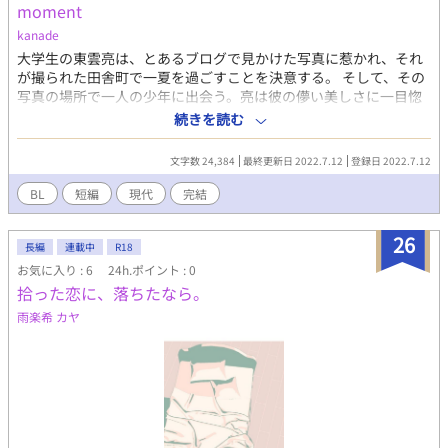
moment
～》に応募しています。 ↓詳細は下記にて。
https://fujossy.jp/contests/11
kanade
大学生の東雲亮は、とあるブログで見かけた写真に惹かれ、それ
が撮られた田舎町で一夏を過ごすことを決意する。 そして、その
写真の場所で一人の少年に出会う。亮は彼の儚い美しさに一目惚
れして、接近していくが、彼には大きな秘密があっ
続きを読む
て・・・・・・ アーティスト気質の陽キャ男子×ツンデレ気味の
美男子
文字数 24,384
最終更新日 2022.7.12
登録日 2022.7.12
BL
短編
現代
完結
26
長編
連載中
R18
お気に入り : 6
24h.ポイント : 0
拾った恋に、落ちたなら。
雨楽希 カヤ