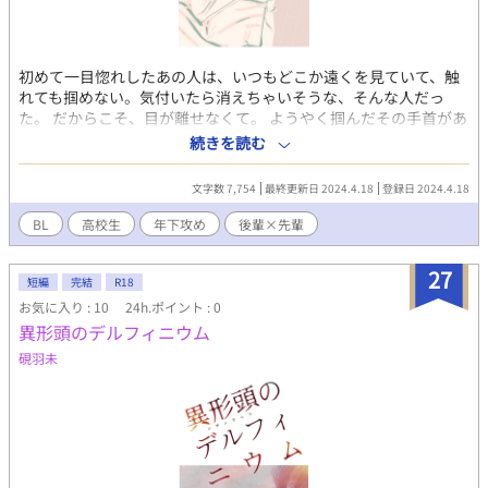
初めて一目惚れしたあの人は、いつもどこか遠くを見ていて、触
れても掴めない。気付いたら消えちゃいそうな、そんな人だっ
た。 だからこそ、目が離せなくて。 ようやく掴んだその手首があ
まりにも細くて驚いたけど、折らないように優しく引いて、腕の
続きを読む
中に収めるのに必死だった。 何度も何度も、あの人は泣いた。 消
えたいと泣いた。 死にたいと、泣いた。 それでもこれは、俺が拾
文字数 7,754
最終更新日 2024.4.18
登録日 2024.4.18
った恋だから。 一緒に溺れるよ、先輩。 「好きだよ。先輩」 俺
は絶対、あんたを一人にさせないから。 信じて。 ＊ 凄く簡単で
BL
高校生
年下攻め
後輩×先輩
単純な登場人物紹介 ※追記されていきます ⚠︎︎関係性等、多少のネ
タバレ要素あり ・佐伯 和真(さえき かずま) 1-B。高身長で優男。
27
顔もいい。 女子が放っておけないタイプのイケメン。 好きになる
短編
完結
R18
と一途で一直線。ノンケ。 ・円居 翔(まとい しょう) 2-C。儚い系
お気に入り : 10
24h.ポイント : 0
男子。マイペース。 運動が嫌い。本が好き。女子にモテる。バ
異形頭のデルフィニウム
イ。 過去の出来事がきっかけで死にたがっている。 ・佐々木 鳴海
硯羽未
(ささき なるみ) 2-C。眼鏡男子。文武両道。 円居とは幼稚園から
の幼馴染。 女子にモテるが根っからのゲイ。 円居と同じ過去を抱
えている。 ・羽柴 夏樹(はしば なつき) 1-B。16歳。おっぱい大好
きなノンケ。 元気っ子。バカ。チビ。空手部黒帯。 ・佐々木 凪音
(ささき なおと) 1-B。16歳。鳴海の実の弟。 ノンケ。彼女持ち。
to be continued