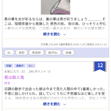
表の華を女が彩るならば、裏の華は男が彩りましょう＿＿＿＿ そ
こは、陰間茶屋から発展した 男色の街。 街の奥、ひっそりと佇む
一軒の小さな遊男屋。この街一番の太夫が、静かにその扉を開け
ている。 まるで極楽のように美しく、地獄のように儚い場所。 そ
続きを読む
こに集められた遊男たちは、誰よりも華やかで、誰よりも複雑
で、美しい。 これは美しき遊男たちの物語であり、 彼らに恋をし
文字数 150,849
最終更新日 2026.7.29
登録日 2023.5.13
た男たちの物語である。 ｡.ﾟ ✿｡. 次回 第三十五話 :✿.ﾟ｡.ﾟ
「 京司院鸞鳳 」 ⋱⋰ ⋱⋰ 【 注意 】⋱⋰ ⋱⋰ ⋱⋰ ⚠️R18に設定
BL
遊郭
男遊郭
創作BL
長編
しております。ご理解下さい！⚠️ 遊郭や陰間茶屋の史実とは、大
きく異なります。完全オリジナル、ファンタジーつよつよなの
12
で、『歴史に忠実なのが良い！』という方には向いていません。
短編
連載中
なし
👉性描写多めです。苦手な方は注意です。 👉誤字脱字等ありまし
お気に入り : 33
24h.ポイント : 0
たら、放っておいてください。 👉とても不定期更新です。
君は殺人鬼
仔犬
日課の散歩で出会った彼は今まで見た人間の中で1番美しかった。
不意に話しかけられ、話していくうちに不思議なほど楽しさを覚
える。 時折見せるあの笑顔だけが小さな不安だった。 切なくて甘
い、優雅で儚い気持ちが揺れ動く。 美人アンニュイ系×素直わん
続きを読む
こ系。