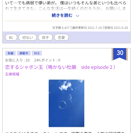
いて…でも病弱で儚い弟が。 僕はいつもそんな弟といつも比べら
れて生きてきた。こんな生活は一生続くのだろうか。 お願いしま
す。一度でいいから誰か僕を、僕自身を見てください。 はじめま
続きを読む
して、こんにちはこんばんわ、水虎(すいこ)と申します。初めての
投稿でとても緊張しております。色々と拙いところもあります
文字数 4,427
最終更新日 2021.7.16
登録日 2021.6.28
が、温かく見守っていただけると幸いです。
BL
切ない
双子
恋愛
30
長編
連載中
R18
お気に入り : 20
24h.ポイント : 0
恋するシャボン玉（鳴かない杜鵑 side episode２）
五嶋樒榴