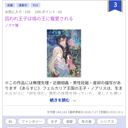
の高級な貢ぎ物を一蹴しては正座させるのが日常。 御堂 公介（み
3
長編
連載中
R18
どう こうすけ）／ 47歳・α（アルファ） 敏腕弁護士。馨のことが
お気に入り : 158
24h.ポイント : 42
好きすぎて、現在は哲弘の会社の筆頭株主として「リーガル投
囚われ王子は焔の王に寵愛される
資」を行っている。哲弘にとっては中学生の頃からの格好の資金
源。 鮫島 烈（さめじま れつ）／ 38歳・α（アルファ） 現役警察
ノガケ雛
官。バキバキの胸筋を持つ体力バカ。御堂と同じく馨にベタ惚れ
で、哲弘の会社の株主。何かと理由をつけては『大龍』の警護
（不審なパトロール）をしようとする。 天国の父ちゃん 馨の最愛
の旦那であり、哲弘の父親。いつも賑やかな家族を見守ってい
る。
※この作品には無理矢理・近親相姦・男性妊娠・産卵の描写があ
ります 《あらすじ》 フェルカリア王国の王子・ノアリスは、生ま
れながらに「卵を孕む」異形の体質を持っていた。 美しくも儚い
その身体は、“万能薬の器”として塔に幽閉され、兄の欲望と国の
続きを読む
利益のために穢され続けてきた。 孤独と諦めの中で朽ち果てるだ
けの運命──。 そう思っていた彼の前に、隣国ルイゼンの若き
文字数 140,128
最終更新日 2026.7.27
登録日 2025.10.1
王・カイゼルが現れる。 冷たい視線の奥に、燃えるような情熱を
宿す王。 彼は、ノアリスの「存在」そのものを見つめ、望んだ。
BL
ファンタジー
王子
溺愛
年の差
シリアス
――かならず貴殿を共に連れ帰る 初めて与えられた光に、ノアリ