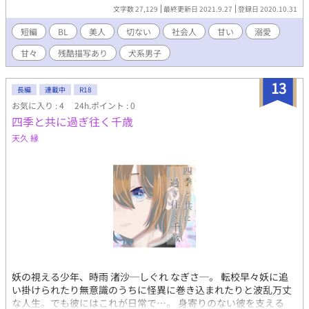
文字数 27,129
最終更新日 2021.9.27
登録日 2020.10.31
短編
BL
美人
切ない
社会人
甘い
溺愛
甘々
残酷描写あり
犬系男子
13
長編
連載中
R18
お気に入り : 4
24h.ポイント : 0
四季と共に過ぎ往く千歳
天久 縁
妖の視える少年、時雨 渚沙─しぐれ なぎさ─。 転校早々妖に追
い掛けられたり無意識のうちに怪異に巻き込まれたりと波乱万丈
な人生。でも彼にはこれが日常で…。 身寄りのない彼を支える