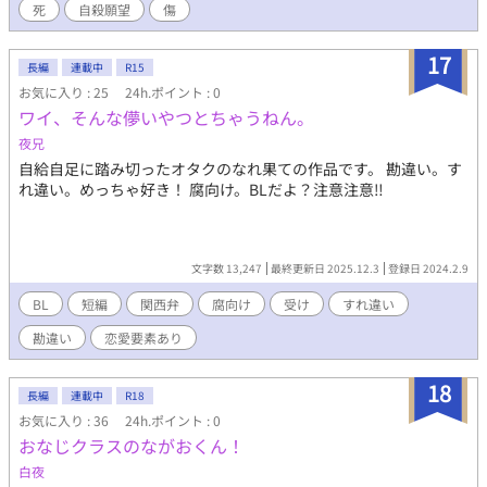
死
自殺願望
傷
17
長編
連載中
R15
お気に入り : 25
24h.ポイント : 0
ワイ、そんな儚いやつとちゃうねん。
夜兄
自給自足に踏み切ったオタクのなれ果ての作品です。 勘違い。す
れ違い。めっちゃ好き！ 腐向け。BLだよ？注意注意‼
文字数 13,247
最終更新日 2025.12.3
登録日 2024.2.9
BL
短編
関西弁
腐向け
受け
すれ違い
勘違い
恋愛要素あり
18
長編
連載中
R18
お気に入り : 36
24h.ポイント : 0
おなじクラスのながおくん！
白夜