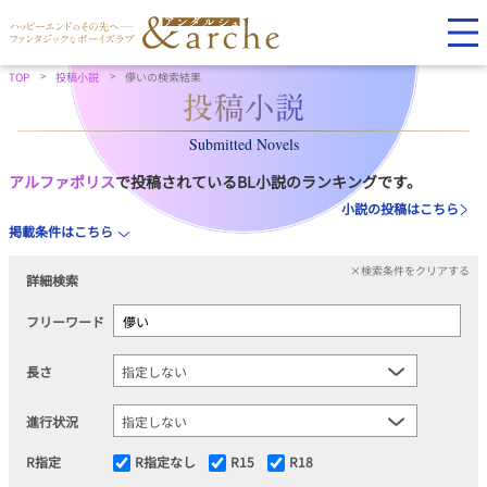
TOP
投稿小説
儚いの検索結果
Submitted Novels
アルファポリス
で投稿されているBL小説のランキングです。
小説の投稿はこちら
掲載条件はこちら
×検索条件をクリアする
詳細検索
フリーワード
長さ
進行状況
R指定
R指定なし
R15
R18