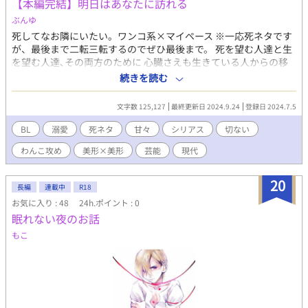
【本編完結】明日はあなたに訪れる
ぶんゆ
死してなお隣にいたい。ワンコ系×マイペース ※一応死ネタです
が、最後まで二転三転するのでぜひ最後まで。 死を望む人達と生
を望む人達､その両方のために 心臓さえも生きている人からの移
植が認められた世界。 『俺』の提供者になってくれるというおに
続きを読む
いさんは提供を決意したきっかけのお話をしてくれました。 それ
は､甘酸っぱくて幸せで､儚い､お話。 -------------------- 別サイトで
文字数 125,127
最終更新日 2024.9.24
登録日 2024.7.5
完結済みのものを移動。 モデル×(別のモデルの)マネージャー 執
着強めイケメン×担当モデルにぞっこん美人
BL
溺愛
死ネタ
甘々
シリアス
切ない
わんこ攻め
美形×美形
芸能
現代
20
長編
連載中
R18
お気に入り : 48
24h.ポイント : 0
眠れない夜のお話
もこ