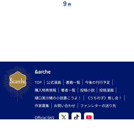
9
件
&arche
TOP
公式漫画
書籍一覧
今後の刊行予定
購入特典情報
著者一覧
投稿小説
投稿漫画
樋口美沙緒の小説書こうよ！
《うちの子》推し会！
作家募集
お問い合わせ
ファンレターの送り先
Official SNS