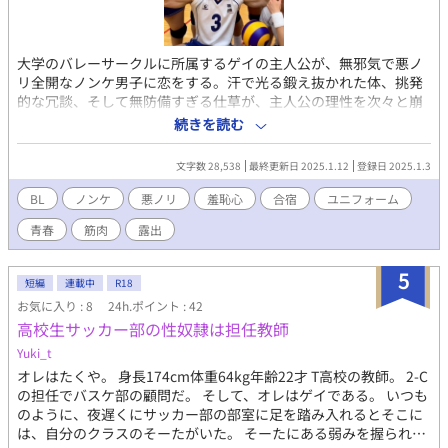
大学のバレーサークルに所属するゲイの主人公が、無邪気で悪ノ
リ全開なノンケ男子に恋をする。汗で光る鍛え抜かれた体、挑発
的な冗談、そして無防備すぎる仕草が、主人公の理性を次々と崩
壊させる。仲間たちの悪ふざけや予想外の展開の中で繰り広げら
続きを読む
れるのは、青春の甘酸っぱさだけではない、刺激的でスリリング
な瞬間の連続。 大胆で官能的な描写が盛り込まれた、青春とエロ
文字数 28,538
最終更新日 2025.1.12
登録日 2025.1.3
スが溶け合う悪ノリ全開のラブストーリー！ この物語はフィクシ
ョンです。登場する人物、団体、名称、設定などはすべて架空の
BL
ノンケ
悪ノリ
羞恥心
合宿
ユニフォーム
ものです。また、本作は犯罪行為を助長したり、推奨したりする
青春
筋肉
露出
意図は一切ありません。
5
短編
連載中
R18
お気に入り : 8
24h.ポイント : 42
高校生サッカー部の性奴隷は担任教師
Yuki_t
オレはたくや。 身長174cm体重64kg年齢22才 T高校の教師。 2-C
の担任でバスケ部の顧問だ。 そして、オレはゲイである。 いつも
のように、夜遅くにサッカー部の部室に足を踏み入れるとそこに
は、自分のクラスのそーたがいた。 そーたにある弱みを握られ…