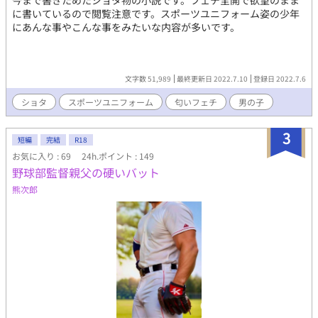
今まで書きためたショタ物の小説です。フェチ全開で欲望のまま
に書いているので閲覧注意です。スポーツユニフォーム姿の少年
にあんな事やこんな事をみたいな内容が多いです。
文字数 51,989
最終更新日 2022.7.10
登録日 2022.7.6
ショタ
スポーツユニフォーム
匂いフェチ
男の子
3
短編
完結
R18
お気に入り : 69
24h.ポイント : 149
野球部監督親父の硬いバット
熊次郎