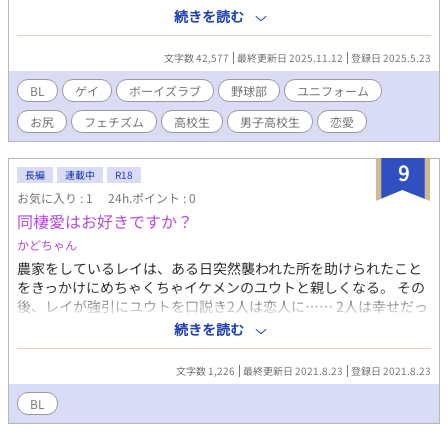
ばっか見てるよな」そういって三田は、それから俺をからかうよ
続きを読む
うになっていって。
文字数 42,577
最終更新日 2025.11.12
登録日 2025.5.23
BL
ゲイ
ボーイズラブ
野球部
ユニフォーム
お尻
フェチズム
高校生
男子高校生
恋愛
9
長編
連載中
R18
お気に入り : 1
24h.ポイント : 0
同棲愛はお好きですか？
かどちゃん
農家をしているレイは、ある日突然襲われた所を助けられたこと
をきっかけにめちゃくちゃイケメンのユウトと親しくなる。 その
後、レイが強引にユウトを口説き2人は恋人に…… 2人は幸せだっ
た。 しかしある日、ユウトの狩先輩の話を聞いてしまう。 【ユウ
続きを読む
トには彼がいるから……】と。 美顔狩人×農家から狩人に転職人
グイグイ激しい攻めと、気弱なタイプの受け。 攻めはユニフォー
文字数 1,226
最終更新日 2021.8.23
登録日 2021.8.23
ム大好きな変態。中盤濃厚な絡み予定です。 最近ネタ思いつかな
いので書いてみました。 ※世界観独特です ※2人は一応同い年の
BL
設定です。 ※ミルクプレイあり ※あらすじ等の確認の上、平気な
方のみの読書をよろしくお願いします