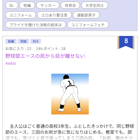
BL
短編
サッカー
体育会
大学生同士
ユニフォーム
エロあり要注意
運動部男子
プライドを賭けた決戦の結末は
ユニフォームフェチ
8
長編
完結
R18
お気に入り : 23
24h.ポイント : 28
野球部エースの尻から目が離せない
motoi
主人公はごく普通の高校3年生。ふとしたきっかけで、同じ野球
部のエース、三田のお尻が急に気になりはじめる。教室でも、部
活でも、気づくと目で追ってしまう三田の尻。 「お前、俺のケツ