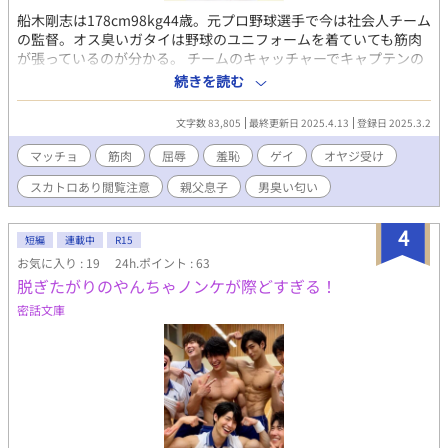
船木剛志は178cm98kg44歳。元プロ野球選手で今は社会人チーム
の監督。オス臭いガタイは野球のユニフォームを着ていても筋肉
が張っているのが分かる。 チームのキャッチャーでキャプテンの
慶太、息子でピッチャーの和人の三人の関係がノンケの船木の性
続きを読む
癖を変えていく、、、。
文字数 83,805
最終更新日 2025.4.13
登録日 2025.3.2
マッチョ
筋肉
屈辱
羞恥
ゲイ
オヤジ受け
スカトロあり閲覧注意
親父息子
男臭い匂い
4
短編
連載中
R15
お気に入り : 19
24h.ポイント : 63
脱ぎたがりのやんちゃノンケが際どすぎる！
密話文庫