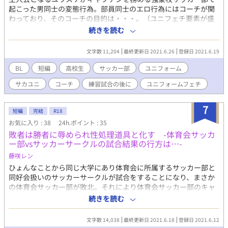
起こった男同士の変態行為。部員同士のエロ行為にはコーチが関
わっており、そのコーチの目的は・・・。（ユニフェチ要素が盛
り沢山の話になっています。生々しい表現も出ていますので苦手
続きを読む
な方はご注意ください。）
文字数 11,204
最終更新日 2021.6.26
登録日 2021.6.19
BL
短編
高校生
サッカー部
ユニフォーム
サカユニ
コーチ
練習試合の後に
ユニフォームフェチ
7
短編
完結
R18
お気に入り : 38
24h.ポイント : 35
敗者は勝者に辱められ性処理道具と化す -体育会サッカ
ー部vsサッカーサークルの試合結果の行方は…-
藤咲レン
ひょんなことから同じ大学にあり体育会に所属するサッカー部と
同好会扱いのサッカーサークルが試合をすることになり、まさか
の体育会サッカー部が敗北。それにより体育会サッカー部のキャ
プテンを務めるリョウスケを含め部員たちは、サークルのキャプ
続きを読む
テンを務めるユウマたちから辱めを受けることになる。試合後の
プレイ内容というのは・・・・。 あとがき:前半は勝者×敗者によ
文字数 14,038
最終更新日 2021.6.18
登録日 2021.6.12
るエロ要素満載、最後はちょっと甘々なBLとなっています。