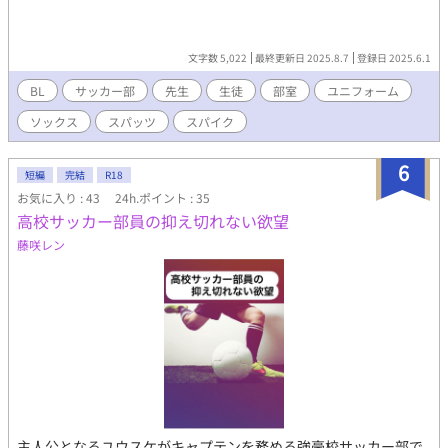
文字数 5,022
最終更新日 2025.8.7
登録日 2025.6.1
BL
サッカー部
先生
生徒
部室
ユニフォーム
ソックス
スパッツ
スパイク
6
短編
完結
R18
お気に入り : 43
24h.ポイント : 35
高校サッカー部員の抑え切れない欲望
藤咲レン
主人公となるユウスケがキャプテンを務める強豪校サッカー部で