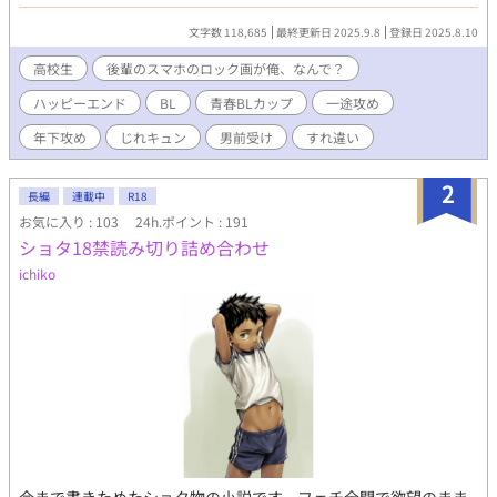
間もなく「この人が最優先なんで」って宣言されて、女子の悲鳴
の中、肩を掴まれて連行された。……俺、ただスマホ届けに来た
文字数 118,685
最終更新日 2025.9.8
登録日 2025.8.10
だけなんだけど。 頼られたら嫌とは言えない南澤燈真は高校二年
生。クールなイケメン後輩、北門唯が置き忘れたスマホを手に取
高校生
後輩のスマホのロック画が俺、なんで？
ってみると、ロック画が何故か中学時代の燈真だった！ 北門は
ハッピーエンド
BL
青春BLカップ​
一途攻め
モテ男ゆえに女子からしつこくされ、燈真が助けることに。その
日から学年を越え急激に仲良くなる二人。燈真は誰にも言えなか
年下攻め
じれキュン
男前受け
すれ違い
った悩みを北門にだけ打ち明けて……。一途なメロ後輩 × 絆
され男前先輩の、救いすくわれ・持ちつ持たれつラブ！ ☆ノベ
2
マ！の青春BLコンテスト最終選考作品に加筆＆新エピソードを加
長編
連載中
R18
えたアルファポリス版です。
お気に入り : 103
24h.ポイント : 191
ショタ18禁読み切り詰め合わせ
ichiko