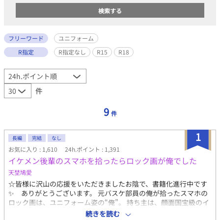
フリーワード
ユニフォーム
R指定
R指定なし
R15
R18
件
9
件
1
長編
完結
なし
お気に入り : 1,610
24h.ポイント : 1,391
イケメン後輩のスマホを拾ったらロック画が俺でした
天埜鳩愛
☆皆様に沢山の応援をいただきましたお陰で、書籍化進行中です
✨ ありがとうございます。 元バスケ部員の俺が拾ったスマホの
ロック画は、ユニフォーム姿の“俺”。 持ち主は、顔面国宝級のイ
ケメン一年生。 なんで俺の写真？ なんでロック画？ 問い詰める
続きを読む