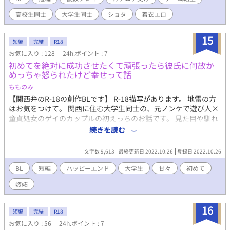
高校生同士
大学生同士
ショタ
着衣エロ
15
短編
完結
R18
お気に入り : 128
24h.ポイント : 7
初めてを絶対に成功させたくて頑張ったら彼氏に何故か
めっちゃ怒られたけど幸せって話
もものみ
【関西弁のR-18の創作BLです】 R-18描写があります。 地雷の方
はお気をつけて。 関西に住む大学生同士の、元ノンケで遊び人×
童貞処女のゲイのカップルの初えっちのお話です。 見た目や馴れ
初めを書いた人物紹介 (本編とはあまり関係ありませんが、自分の
続きを読む
中のイメージを壊したくない方は読まないでください) ↓ ↓ ↓ ↓
↓ 西矢 朝陽(にしや あさひ) 大学3回生。身長174cm。髪は染めて
文字数 9,613
最終更新日 2022.10.26
登録日 2022.10.26
いて明るい茶髪。猫目っぽい大きな目が印象的な元気な大学生。
空とは1回生のときに大学で知り合ったが、初めてあったときから
BL
短編
ハッピーエンド
大学生
甘々
初めて
気が合い、大学でも一緒にいるしよく2人で遊びに行ったりもして
嫉妬
いるうちにいつのまにか空を好きになった。 もともとゲイでネコ
の自覚がある。ちょっとアホっぽいが明るい性格で、見た目もわ
りと良いので今までにも今までにも彼氏を作ろうと思えば作れ
16
短編
完結
R18
た。大学に入学してからも、告白されたことは数回あるが、その
お気に入り : 56
24h.ポイント : 7
ときにはもう空のことが好きだったので断った。 空とは2ヶ月前