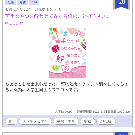
20
短編
完結
R18
お気に入り : 27
24h.ポイント : 0
苦手なやつを酔わせてみたら俺のこと好きすぎた
蟹江カルマ
ちょっとした出来心だった。 堅物残念イケメン×騒々しくてちょ
ろい丸顔。大学生同士のラブコメです。
文字数 10,964
最終更新日 2025.3.9
登録日 2025.3.9
BL
大学生×大学生
美形×平凡
短編
現代BL