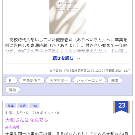
高校時代片想いしていた織部壱斗（おりべいちと）へ、卒業を
前に告白した嘉瀬暁義（かせあきよし）。付き合い始めて一年経
つが、女好きの壱斗は浮気をしてると噂が絶えたない。その事に
辟易とした暁義は、友人の助言もあり、壱斗へと別れを告げる
続きを読む
が…。 Pixivでは別の題名で上げてます。 R18には※つけてます
文字数 56,475
最終更新日 2024.12.20
登録日 2024.12.7
BL
三角関係？
大学生同士
ハッピーエンド
執着
浮気
23
長編
完結
R18
お気に入り : 6
24h.ポイント : 0
大和さんはなんでも
高山奥地
大学生同士の男の子の話。言えばなんでもしてくれる大和さん(受