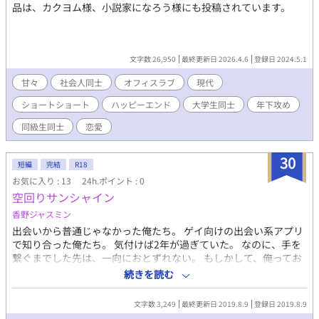
品は、カクヨム様、小説家になろう様にも投稿されています。
文字数 26,950
最終更新日 2026.4.6
登録日 2024.5.1
甘々
社会人同士
オフィスラブ
現代
ショートショート
ハッピーエンド
大学生同士
年下攻め
同級生同士
恋愛
30
短編
完結
R18
お気に入り : 13
24h.ポイント : 0
空回りサンシャイン
香野ジャスミン
出会いから普通じゃなかった俺たち。 ゲイ向けの出会い系アプリ
で知り合った俺たち。 気付けば2年が過ぎていた。 なのに、手を
繋ぐまでした先は、一向におとずれない。 もしかして、俺ってお
前のタイプじゃないの？ お前のことが好きだと気づいた時、その
続きを読む
想いをどうすればいいのか、わからなかった。 だから、送るつも
りのないメールで...
文字数 3,249
最終更新日 2019.8.9
登録日 2019.8.9