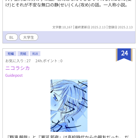
け)とそれが不安な無口の静(せい)くん(攻め)の話。一人称小説。
文字数 10,167
最終更新日 2025.2.13
登録日 2025.2.13
BL
大学生
24
短編
完結
R18
お気に入り : 27
24h.ポイント : 0
ニコラシカ
Guidepost
『野滝 朝哉』と『瀬河 郭夜』は高校時代からの親友だった。 だ