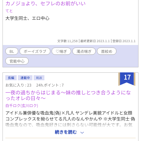
カノジョより、セフレのお前がいい
にサシ飲みをしていたときにうっかり告白してしまい、そこから
付き合い始めた。このときの記憶はおぼろげにしか残っていない
てと
がめちゃくちゃ恥ずかしいことを口走ったことは自覚しているの
大学生同士、エロ中心
で深くは考えないようにしている。 高校時代に先輩に片想いして
いたが、伝えずに終わったため今までに彼氏ができたことはな
い。そのため、童貞処女。 南雲 空(なぐも そら) 大学生3回生。身
長185cm。髪は染めておらず黒髪で切れ長の目。 チャラい訳では
文字数 11,258
最終更新日 2023.1.1
登録日 2023.1.1
ないがイケメンなので女子にしょっちゅう告白されるし付き合っ
たりもしたけれどすぐに「空って私のこと好きちゃうやろ？」と
BL
ボーイズラブ
♡喘ぎ
濁点喘ぎ
首絞め
か言われて長続きはしない。来るもの拒まず去るもの追わずな感
官能中心
じだった。 朝陽のことは普通に友達だと思っていたが、周りから
は彼女がいようと朝陽の方を優先しており「お前もう朝陽と付き
合えよ」とよく呆れて言われていた。そんな矢先ベロベロに酔っ
17
長編
連載中
R18
払った朝陽に「そらはもう、僕と付き合ったらええやん。ぜった
お気に入り : 23
24h.ポイント : 7
い僕の方がそらの今までの彼女らよりそらのこと好きやもん…」
一夜の過ちからはじまる〜妹の推しとつき合うようにな
と言われて付き合った。付き合ってからの朝陽はもうスキンシッ
ったオレの日々〜
プひとつにも照れるしかと思えば甘えたりもしてくるしめちゃく
ちゃ可愛くて正直あの日酔っぱらってノリでOKした自分に大感謝
白千ロク(玄川ロク)
してるし今は溺愛している。
アイドル兼俳優な吸血鬼(偽)×凡人 ヤンデレ美貌アイドルと女顔
コンプレックスを拗らせてる凡人のなんやかんや ※大学生同士 偽
吸血鬼なので、吸血鬼好きには刺さらない可能性が大です。お気
をつけください 偽の理由は中身にて判明しよります 【 ご注意 】
続きを読む
2023.10.18 タイトル変更 一夜の過ちからはじまる〜妹の推しと