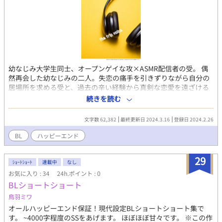
幼なじみ大学生同士、オープンゲイな攻×ASMR配信者の受。 偶
然再会した幼なじみの二人。失恋の痛手を引きずりながら自分の
居場所を求める受と、過去の辛い経験から真剣な恋愛を遠ざける
ようになってしまった攻が幸せになるまでのお話です。 毎日18時
続きを読む
頃更新。 3/16、完結しました。
文字数 62,382
最終更新日 2024.3.16
登録日 2024.2.26
BL
ハッピーエンド
29
ｼｮｰﾄｼｮｰﾄ
連載中
なし
お気に入り : 34
24h.ポイント : 0
BLショートショート
鳥羽ミワ
オールハッピーエンド保証！現代設定BLショートショート集で
す。 ~4000字程度のSSをあげます。 ほぼほぼ甘々です。 ※この作