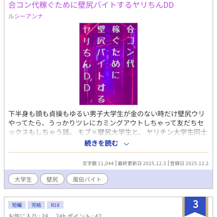
合コン代稼ぐために壁尻バイトするヤリちんDD
ルシーアンナ
下半身も頭も貞操もゆるい男子大学生が金のない時だけ壁尻ウリ
やってたら、うっかりツレにカミングアウトしちゃって友だちセ
ックスもしちゃう話。 モブ×壁尻大学生と、 ヤリチン大学生同士
の身バレセックスです。 タイトルそのままで、倫理観と貞操観念
続きを読む
消滅してます。 Pixiv https://www.pixiv.net/novel/show.php?
id=25151295 ムーンライトノベルズ
文字数 11,044
最終更新日 2025.12.3
登録日 2025.12.2
https://novel18.syosetu.com/n3049kr/ fujossy
https://fujossy.jp/books/30696 ハーメルン
大学生
壁尻
風俗バイト
https://syosetu.org/novel/406690/
3
短編
完結
R18
お気に入り : 38
24h.ポイント : 42