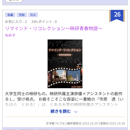
26
長編
完結
R18
お気に入り : 2
24h.ポイント : 0
リマインド・リコレクション～映研青春物語～
ねめ子
大学生同士の映研もの。映研所属主演俳優×アシスタントの創作
ＢＬ。受け視点。 Ｂ級そこそこな容姿に一重瞼の『市原 透（い
ちはら とおる）』は、とある大学の映研所属のアシスタント
兼、編集担当。 そんな透は日々、才女でお嬢様な部長の『しも
続きを読む
べ』の一人として、仲間たちと共に面白おかしく大学生活と映画
作りを続けていた。 透が二年生になった夏休み前、部長が新入生
文字数 74,756
最終更新日 2023.10.30
登録日 2023.10.30
で美女の『響ちゃん』を主演女優に勧誘しようとしたことがきっ