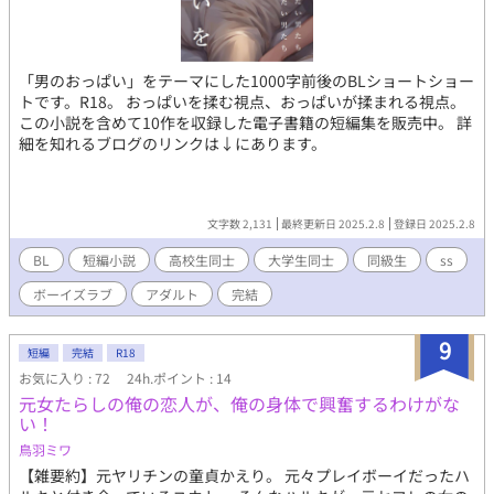
「男のおっぱい」をテーマにした1000字前後のBLショートショー
トです。R18。 おっぱいを揉む視点、おっぱいが揉まれる視点。
この小説を含めて10作を収録した電子書籍の短編集を販売中。 詳
細を知れるブログのリンクは↓にあります。
文字数 2,131
最終更新日 2025.2.8
登録日 2025.2.8
BL
短編小説
高校生同士
大学生同士
同級生
ss
ボーイズラブ
アダルト
完結
9
短編
完結
R18
お気に入り : 72
24h.ポイント : 14
元女たらしの俺の恋人が、俺の身体で興奮するわけがな
い！
鳥羽ミワ
【雑要約】元ヤリチンの童貞かえり。 元々プレイボーイだったハ