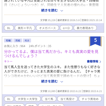
遇されている平凡Ω 支配される日々を生きるΩの大学生・西條依
月（さいじょういつき）が、同級生で人気者の憧れのα・東雲陽
（しののめはる）とひょんなことで関わりを持ち、愛される喜び
続きを読む
を知り恋に落ちていく話。 ※受けが攻め意外といたす表現があり
ます。 ※無理やり、暴力表現があります。
文字数 35,228
最終更新日 2026.5.8
登録日 2025.10.14
BL
美形×平凡
オメガバース
α×Ω
暴力表現あり
5
短編
完結
R18
お気に入り : 964
24h.ポイント : 35
分かってるよ、僕は当て馬だから。キミも真実の愛を見
つけるんでしょう？
キトー
書籍情報
当て馬人生を送ってきた大学生のユキ。 また性懲りもなく好きな
人ができたけど、きっとまた真実の愛に負けるんだ。 【チャラ男
ワンコ攻め✕かわいいけど当て馬気質で諦めモードの受け】 ちょ
っとBL漫画の世界のような大学生同士の話です。 ※予告なく性的
続きを読む
な表現がふくまれることがあります。 誤字脱字を発見されまし
たら教えてもらえると助かります。 感想もらえたりお気に入り
文字数 10,089
最終更新日 2023.6.22
登録日 2023.6.21
登録してもらえるととても嬉しいです(⁠^⁠^⁠)
BL
大学生×大学生
当て馬
当て馬受け
チャラ男攻め