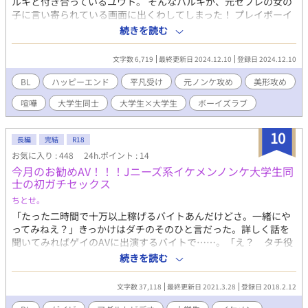
ルキと付き合っているユウト。 そんなハルキが、元セフレの女の
子に言い寄られている画面に出くわしてしまった！ プレイボーイ
だったハルキが自分ひとりで我慢してくれているんだ……と、若
続きを読む
干ひん曲がった愛の感じ方をしていたものだから、「俺、男だ
し。女の子とした方が、楽しいなら、いいよ」と心にもないこと
文字数 6,719
最終更新日 2024.12.10
登録日 2024.12.10
を言ってしまう。 当然、そんなのハルキは面白くない！ 自分の
愛情を身体で”理解”してもらおうと、いざ尋常にセックス。 童貞
BL
ハッピーエンド
平凡受け
元ノンケ攻め
美形攻め
さながらユウトの痴態に興奮し続けるハルキ。必死に腰を振るハ
喧嘩
大学生同士
大学生×大学生
ボーイズラブ
ルキに、頑なだったユウトの心は満たされていく。 喧嘩しながら
のえっちは、熱いぞ！ ※ムーンライトノベルズ様、pixiv様にも掲
載しています。
10
長編
完結
R18
お気に入り : 448
24h.ポイント : 14
今月のお勧めAV！！！Jニーズ系イケメンノンケ大学生同
士の初ガチセックス
ちとせ。
「たった二時間で十万以上稼げるバイトあんだけどさ。一緒にや
ってみねえ？」きっかけはダチのそのひと言だった。詳しく話を
聞いてみればゲイのAVに出演するバイトで……。「え？ タチ役
だと十万でネコ役だと三十万？ なにその差、倍以上じゃん。て
続きを読む
かタチとかネコってなに？？？」バイト料三十万円に釣られたノ
ンケ大学生がネコ役でゲイビに出演しちゃうお話。※ムーンライ
文字数 37,118
最終更新日 2021.3.28
登録日 2018.2.12
トノベルズ様にも掲載しています。※完結しました！※続編『ゲ
イビに出演してアナルセックスに嵌っちゃったノンケ大学生って