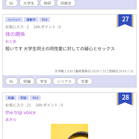
かけで、平穏だった透の運命が廻り始める。 ※映画撮影のシーン
BL
大学生
映研
同級生
の都合上、演技ですが一部、男女の絡みがあります。最終的には
ＢＬですのでご安心を。 ※pixivより、タイトルを変更しての転載
27
作品です。
ｼｮｰﾄｼｮｰﾄ
連載中
R18
お気に入り : 2
24h.ポイント : 0
体の関係
おとめ
短いです 大学生同士の同性愛に対しての疑心とセックス
文字数 1,039
最終更新日 2019.7.31
登録日 2019.7.31
BL
短編
学生
シリアス
恋愛
28
長編
完結
R18
お気に入り : 21
24h.ポイント : 0
the trip voice
あきら