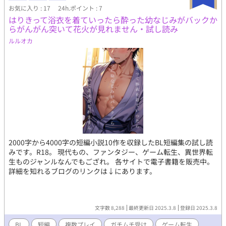
お気に入り : 17
24h.ポイント : 7
はりきって浴衣を着ていったら酔った幼なじみがバックか
らがんがん突いて花火が見れません・試し読み
ルルオカ
2000字から4000字の短編小説10作を収録したBL短編集の試し読
みです。R18。 現代もの、ファンタジー、ゲーム転生、異世界転
生ものジャンルなんでもござれ。 各サイトで電子書籍を販売中。
詳細を知れるブログのリンクは↓にあります。
文字数 8,288
最終更新日 2025.3.8
登録日 2025.3.8
BL
短編
複数プレイ
ガチムチ受け
ゲーム転生