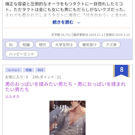
端正な容姿と圧倒的なオーラをもつタクトに一目惚れしたミコ
ト。ただタクトは金にも女にも男にもだらしがないクズだった。
それでも惹かれてしまうタクトに唐突に「付き合おう」と言われ
たミコト。付き合い出してもタクトはクズのまま。そして付き合
続きを読む
って初めての誕生日にミコトは冷たい言葉で振られてしまう。 そ
れなのにどうして連絡してくるの……？
文字数 34,751
最終更新日 2024.11.1
登録日 2024.3.15
BL
短編
現代
大学生同士
健気受け
クズ男
ハッピーエンド
8
ｼｮｰﾄｼｮｰﾄ
完結
R18
お気に入り : 9
24h.ポイント : 21
男のおっぱいを揉みたい男たち・男におっぱいを揉まれ
たい男たち
ルルオカ