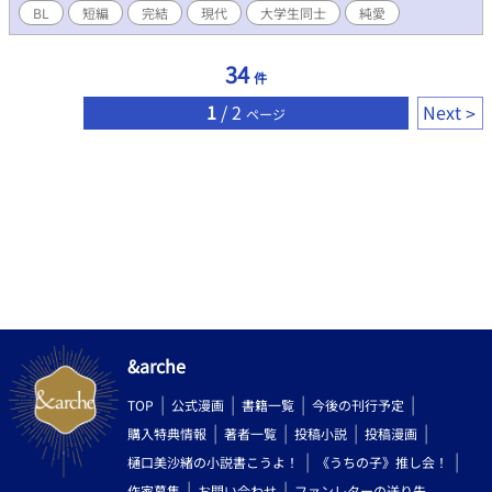
BL
短編
完結
現代
大学生同士
純愛
34
件
1
/ 2
Next
ページ
&arche
TOP
公式漫画
書籍一覧
今後の刊行予定
購入特典情報
著者一覧
投稿小説
投稿漫画
樋口美沙緒の小説書こうよ！
《うちの子》推し会！
作家募集
お問い合わせ
ファンレターの送り先