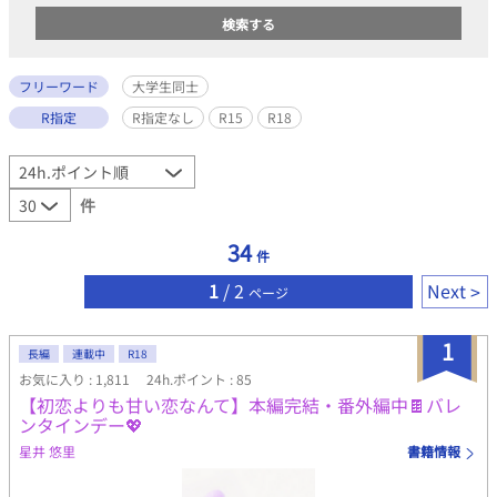
フリーワード
大学生同士
R指定
R指定なし
R15
R18
件
34
件
1
/ 2
Next
ページ
1
長編
連載中
R18
お気に入り : 1,811
24h.ポイント : 85
【初恋よりも甘い恋なんて】本編完結・番外編中🍫バレ
ンタインデー💖
星井 悠里
書籍情報