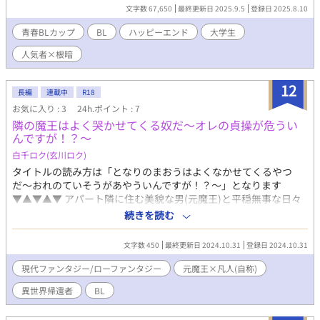
生同士。リア充美形と根暗くんがアパートのお隣さんになったこ
文字数 67,650
最終更新日 2025.9.5
登録日 2025.8.10
とで始まる恋の話。少しでも楽しんでいただければ嬉しいです。
青春BLカップ​
BL
ハッピーエンド
大学生
人気者×根暗
12
長編
連載中
R18
お気に入り : 3
24h.ポイント : 7
隣の魔王はよく哭かせてくる奴だ〜オレの貞操が危うい
んですが！？〜
白千ロク(玄川ロク)
タイトルの読み方は「となりのまおうはよくなかせてくるやつ
だ〜おれのていそうがあやういんですが！？〜」となります
▼▲▼▲▼ アパート隣に住む美貌な男(元魔王)と平穏無事な日々
と安眠、それと貞操を堅く守りたい男(自称凡人)の攻防戦 あるい
続きを読む
は、義理の妹の聖女召喚に巻き込まれても見事に兄妹ふたりして
現代帰還に成功したお兄ちゃんが語る日常 【 ご注意 】 ※大学生
文字数 450
最終更新日 2024.10.31
登録日 2024.10.31
同士(片方は偽造大学生ですが) ※身長差・体格差・ヤンデレ/執
着/愛が重いは標準装備！ ※『第12回BL大賞(小説部門)』用に書
現代ファンタジー/ローファンタジー
元魔王×凡人(自称)
き始めました！ 2024.10.31 『第12回BL大賞(小説部門)』にエン
異世界帰還者
BL
トリー(参加)しました！ ※現代ファンタジー風味なので、なにが
あってもすべてファンタジーです！ ※女性が出てきます ※更新は