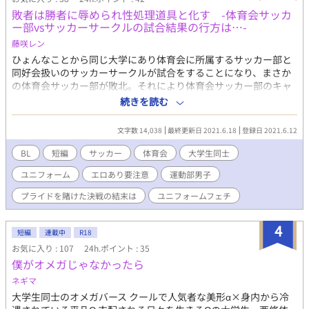
敗者は勝者に辱められ性処理道具と化す -体育会サッカ
ー部vsサッカーサークルの試合結果の行方は…-
藤咲レン
ひょんなことから同じ大学にあり体育会に所属するサッカー部と
同好会扱いのサッカーサークルが試合をすることになり、まさか
の体育会サッカー部が敗北。それにより体育会サッカー部のキャ
プテンを務めるリョウスケを含め部員たちは、サークルのキャプ
続きを読む
テンを務めるユウマたちから辱めを受けることになる。試合後の
プレイ内容というのは・・・・。 あとがき:前半は勝者×敗者によ
文字数 14,038
最終更新日 2021.6.18
登録日 2021.6.12
るエロ要素満載、最後はちょっと甘々なBLとなっています。
BL
短編
サッカー
体育会
大学生同士
ユニフォーム
エロあり要注意
運動部男子
プライドを賭けた決戦の結末は
ユニフォームフェチ
4
短編
連載中
R18
お気に入り : 107
24h.ポイント : 35
僕がオメガじゃなかったら
ネギマ
大学生同士のオメガバース クールで人気者な美形α×身内から冷