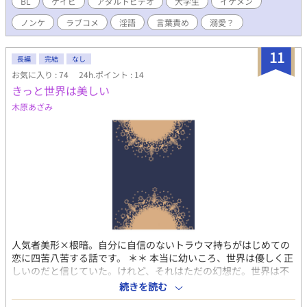
BL
ゲイビ
アダルトビデオ
大学生
イケメン
俺だけじゃないよね？』始めました！
ノンケ
ラブコメ
淫語
言葉責め
溺愛？
11
長編
完結
なし
お気に入り : 74
24h.ポイント : 14
きっと世界は美しい
木原あざみ
人気者美形×根暗。自分に自信のないトラウマ持ちがはじめての
恋に四苦八苦する話です。 ＊＊ 本当に幼いころ、世界は優しく正
しいのだと信じていた。けれど、それはただの幻想だ。世界は不
平等で、こんなにも息苦しい。 それなのに、世界の中心で笑って
続きを読む
いるような男に恋をしてしまった……というような話です。 大学