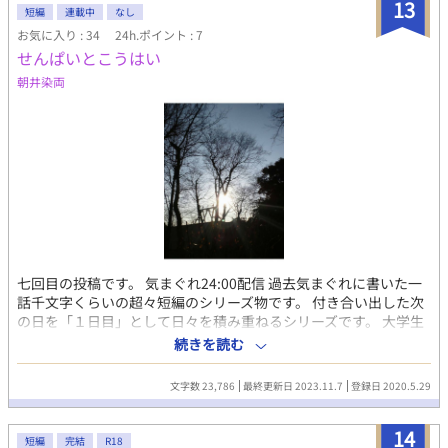
まったりです(不定期かつ予約投稿) Start：2024.10.31/木 End：--
13
短編
連載中
なし
---------
お気に入り : 34
24h.ポイント : 7
せんぱいとこうはい
朝井染両
七回目の投稿です。 気まぐれ24:00配信 過去気まぐれに書いた一
話千文字くらいの超々短編のシリーズ物です。 付き合い出した次
の日を「１日目」として日々を積み重ねるシリーズです。 大学生
同士の恋人です。 生活したり悪態を吐いたり、過去と向き合った
続きを読む
り、向き合わなかったりする話です。 一日一話更新が目標です。
これはえっちないです。 ハイパープラトニックです。
文字数 23,786
最終更新日 2023.11.7
登録日 2020.5.29
14
短編
完結
R18