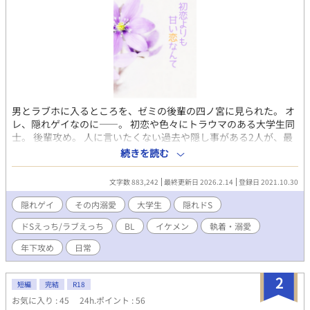
男とラブホに入るところを、ゼミの後輩の四ノ宮に見られた。 オ
レ、隠れゲイなのに――。 初恋や色々にトラウマのある大学生同
士。 後輩攻め。 人に言いたくない過去や隠し事がある2人が、最
初は恋なんか関係なく絡み、喧嘩したりしながらも、だんだんと
続きを読む
少しずつ近づいていきます。 どう恋に転んでいくのか、楽しんで
頂けますように。 イケメン王子・外面良し・四ノ宮 大翔(しのみ
文字数 883,242
最終更新日 2026.2.14
登録日 2021.10.30
やひろと) × 隠れゲイ・アイドル系・雪谷 奏斗(ゆきたにかなと)
隠れゲイ
その内溺愛
大学生
隠れドS
ドSえっち/ラブえっち
BL
イケメン
執着・溺愛
年下攻め
日常
2
短編
完結
R18
お気に入り : 45
24h.ポイント : 56