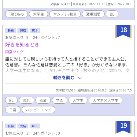
つき合うようになったオレの（楽しくもない）日々〜→一夜の過
文字数 32,437
最終更新日 2022.11.27
登録日 2022.10.1
ちからはじまる〜妹の推しとつき合うようになったオレの日々〜
！『第10回BL小説大賞』用に書き始めました！(完結は全然間に
現代もの
大学生
ヤンデレ/執着
激重溺愛
BL
合わなかったのですが！) 2023.10.18 『第11回BL小説大賞』に
エントリー(参加)しました！リベンジやで！『第11回BL小説大
18
賞』では物語を完結させたいですね！ ！女性が出てきます ！更新
長編
完結
R18
はまったりです(不定期かつ23時に予約投稿) Start：2022.10.01/
お気に入り : 9
24h.ポイント : 7
土 End：-----------
好きを知るとき
雨宮ツムグ
誰に対しても親しい心を持って人と接することができる主人公、
佐倉智。 そんな佐倉は恋愛としての「好き」が分からないまま、
大学一年生になる。 しかしそこで出会う数々の人と、関わり、交
流し、関係を深めて行くうちに、様々な「好き」の形を知って行
続きを読む
く。 大学生同士の、ピュアでちょっぴり大人っぽい、オリジナル
ボーイズラブストーリー。
文字数 72,516
最終更新日 2026.8.2
登録日 2026.7.5
BL
現代
恋愛
学園
大学生
大学生×大学生
日常
ハッピーエンド
19
長編
完結
R18
お気に入り : 3
24h.ポイント : 0