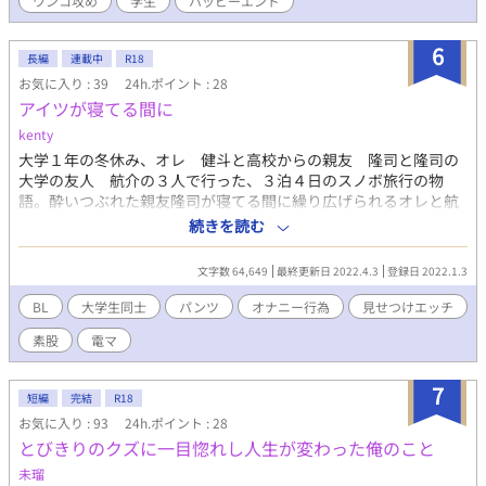
ワンコ攻め
学生
ハッピーエンド
6
長編
連載中
R18
お気に入り : 39
24h.ポイント : 28
アイツが寝てる間に
kenty
大学１年の冬休み、オレ 健斗と高校からの親友 隆司と隆司の
大学の友人 航介の３人で行った、３泊４日のスノボ旅行の物
語。酔いつぶれた親友隆司が寝てる間に繰り広げられるオレと航
介のムズキュンなエッチすれすれの２人の戯れをきっかけに、少
続きを読む
しずつ少しずつ快楽におぼれていく２人。２人だけの禁断の関係
に親友隆司が絡み合う微妙な三角関係が始まっていく。愛と友情
文字数 64,649
最終更新日 2022.4.3
登録日 2022.1.3
の間で揺れ動く３人の男の子のエッチな関係はどんな結末を迎え
るのだろうか。
BL
大学生同士
パンツ
オナニー行為
見せつけエッチ
素股
電マ
7
短編
完結
R18
お気に入り : 93
24h.ポイント : 28
とびきりのクズに一目惚れし人生が変わった俺のこと
未瑠