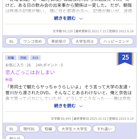
けど、ある日の飲み会の出来事から関係は一変した。 だが、朝哉
は昨夜の記憶が無い。 隣に住む郭夜の元へ、記憶が無いが、迷惑
をかけている気がして謝りに行く事にした。 そして、何かをしで
続きを読む
かしたのかを聞き―― （R指定の話には話数の後に※印）
文字数 60,120
最終更新日 2021.7.15
登録日 2021.6.26
BL
ワンコ攻め
男前受け
大学生同士
ハッピーエンド
25
短編
完結
R18
お気に入り : 26
24h.ポイント : 0
恋人ごっこはおしまい
秋臣
「男同士で観たらヤっちゃうらしいよ」 そう言って大学の友達・
曽川から渡されたDVD。 そんなことあるわけないと、俺と京佐は
鼻で笑ってバカにしていたが、どうしてこうなった……俺は京佐
を抱いていた。 それどころか嵌って抜け出せなくなった俺はどん
続きを読む
どん拗らせいく。 ある日、そんな俺に京佐は予想外の提案をして
きた。 友達か、それ以上か、もしくは破綻か。二人が出した答え
文字数 80,445
最終更新日 2025.10.31
登録日 2025.9.14
は…… 悩み多き大学生同士の拗らせBL。
BL
現代BL
短編
大学生×大学生
すれ違い
拗らせ