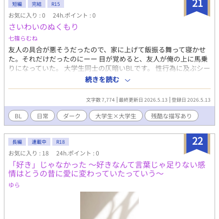
21
短編
完結
R15
お気に入り : 0
24h.ポイント : 0
さいわいのぬくもり
七篠らむね
友人の具合が悪そうだったので、家に上げて飯振る舞って寝かせ
た。それだけだったのにーー 目が覚めると、友人が俺の上に馬乗
りになっていた。 大学生同士の仄暗いBLです。 性行為に及ぶシー
ンはありません。 ただし、性暴力被害の描写がありますのでご注
続きを読む
意下さい。
文字数 7,774
最終更新日 2026.5.13
登録日 2026.5.13
BL
日常
ダーク
大学生×大学生
残酷な描写あり
22
長編
連載中
R18
お気に入り : 18
24h.ポイント : 0
「好き」じゃなかった ～好きなんて言葉じゃ足りない感
情はとうの昔に愛に変わっていたっていう～
ゆら