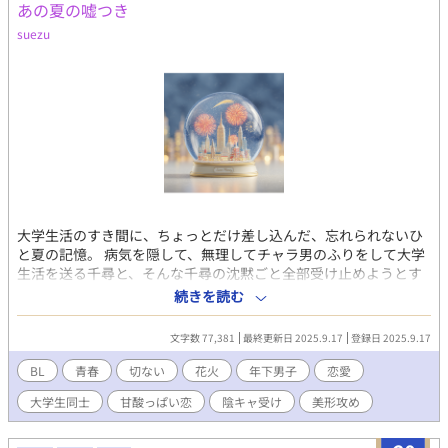
あの夏の嘘つき
suezu
大学生活のすき間に、ちょっとだけ差し込んだ、忘れられないひ
と夏の記憶。 病気を隠して、無理してチャラ男のふりをして大学
生活を送る千尋と、そんな千尋の沈黙ごと全部受け止めようとす
る、まぶしいモデルばりのルックスの年下男子・涼。 すれ違った
続きを読む
り、不安になったり、少しの嫉妬で心がざわついたり。でも、そ
れでも――ちゃんと伝えたいと必死で恋した夏が終わる。 「嘘」
文字数 77,381
最終更新日 2025.9.17
登録日 2025.9.17
から始まった夏が、少しずつ「ほんとう」へと変わっていく、ち
ょっとせつない青春ラブストーリー。
BL
青春
切ない
花火
年下男子
恋愛
大学生同士
甘酸っぱい恋
陰キャ受け
美形攻め