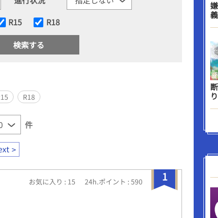
嫌
義
R15
R18
断
り
R15
R18
件
ext
1
お気に入り : 15
24h.ポイント : 590