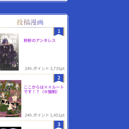
1
秒針のアンタレス
24h.ポイント 3,735pt
2
ここからは××ルート
です！？（※強制）
24h.ポイント 1,451pt
3