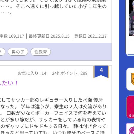
‥‥。 そこへ遠くに引っ越していた小学１年生の
り‥‥。
字数 169,317
最終更新日 2025.8.15
登録日 2021.2.27
年
男の子
性教育
4
お気に入り : 14
24h.ポイント : 299
したい！
にしてサッカー部のレギュラー入りした水瀬 優牙
なった。 学年は違うが、寮生の２人は交流があり
。 口数が少なくポーカーフェイスで何を考えてい
ことが多い静だが、サッカーをしている時の表情や
のギャップにドキドキする日々。 静は付き合って
きゃなと思っていても、いつも優牙のペースに持