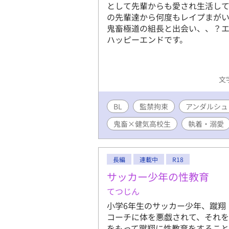
として先輩からも愛され生活し
の先輩達から何度もレイプまが
鬼畜極道の組長と出会い、、？エロ
ハッピーエンドです。
文字
BL
監禁拘束
アンダルシュ
鬼畜×健気高校生
執着・溺愛
長編
連載中
R18
サッカー少年の性教育
てつじん
小学6年生のサッカー少年、蹴翔
コーチに体を悪戯されて、それ
をもって蹴翔に性教育をすること