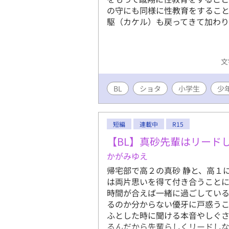
の守にも同様に性教育をすること
駆（カケル）も戻ってきて加わ
文
BL
ショタ
小学生
少
短編
連載中
R15
【BL】真砂先輩はリード
かがみゆえ
帰宅部で高２の真砂 静と、高１
は両片思いを得て付き合うことに
時間が合えば一緒に過ごしている
るのか分からない優牙に戸惑う
ふとした時に聞ける本音やしぐさ
るんだから先輩らしくリードしな