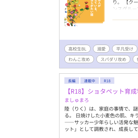
り。 【ク
ンスグルー
弘和（あず
き。 【俺
高校生小説
している。
と）サッカ
高校生BL
溺愛
ダリ攻め】
平凡受け
会社で起業
わんこ攻め
スパダリ攻め
ます。
長編
連載中
R18
【R18】ショタペット育成
ましゅまろ
陸（りく）は、家庭の事情で、
る。 日焼けした小麦色の肌、キ
――サッカー少年らしい活発な
ット」として調教され、成長し