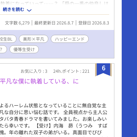
執着になっていって……？ 「舜の一番の仲良しは
続きを読む
一番、舜のことを知ってる。ぼくが一番、舜を安心
しょ」 「ぼくだけの、舜でいてよ」 不思議系儚
文字数 6,279
最終更新日 2026.8.7
登録日 2026.8.3
きずる平凡世話焼き受け 不器用な二人の恋の行方
っぴり危ういハートフル高校生BLです。 平日は
きます。 第2回青春BLカップにもエントリーして
校生BL
美形×平凡
ハッピーエンド
お願いいたします。 ◇ （攻） 泡瀬 貝(あわせ
？
優等生受け
た儚げで中性的な容姿と突飛な言動が目を引く。マイ
ず何をも縛らない自由人。だが出席日数が圧倒的に
ふじみ しゅん) 高校3年生。2年の秋、怪我をきっ
6
部を退部した。現在は受験勉強に打ち込む優等生。
お気に入り : 3
24h.ポイント : 221
苦手。
平凡な僕に執着している、に
よるハーレム状態となっていることに無自覚な主
凡な自分に思い悩む話です。 全員視点から主人公
タバタ青春ドラマを書いてみました。お楽しみい
たら幸いです。 【受け】内海 昴（うつみ すば
塊。年の離れた双子の弟がいる。真面目でびび