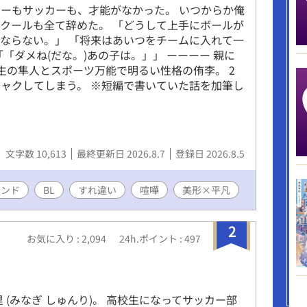
ーもサッカーも、才能がなかった。 いつからか俺
クールも全て辞めた。 「どうして上手にボールが
ならない。」 「将来はあいつをチームに入れて一
「ダメね(だな。)あの子は。」」 ーーーー 親に
生の隼人とスポーツ万能で明るい性格の侑李。 2
ャクしてしまう。 ※短編で書いていた話を加筆し
文字数 10,613
最終更新日 2026.8.7
登録日 2026.8.5
エンド
BL
すれ違い
喧嘩
美形×平凡
2
お気に入り : 2,094
24h.ポイント : 497
年
 (みなぎ しゅんり)。 高校生になってサッカー部