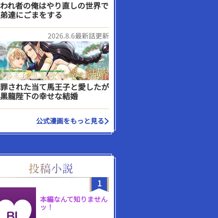
われ者の俺はやり直しの世界で
弟達にごまをする
2026.8.6最新話更新
罪された当て馬王子と愛したが
黒龍陛下の幸せな結婚
公式漫画をもっと見る
1
本編なんて知りません
ッ！