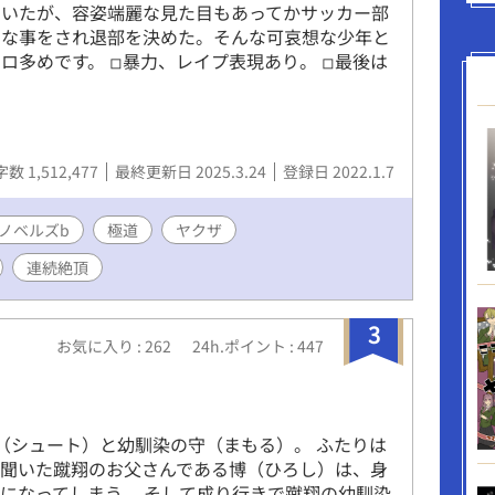
ていたが、容姿端麗な見た目もあってかサッカー部
いな事をされ退部を決めた。そんな可哀想な少年と
多めです。 ◽︎暴力、レイプ表現あり。 ◽︎最後は
数 1,512,477
最終更新日 2025.3.24
登録日 2022.1.7
ノベルズb
極道
ヤクザ
連続絶頂
3
お気に入り : 262
24h.ポイント : 447
（シュート）と幼馴染の守（まもる）。 ふたりは
を聞いた蹴翔のお父さんである博（ひろし）は、身
になってしまう。 そして成り行きで蹴翔の幼馴染