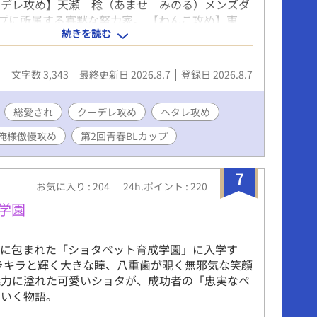
ーデレ攻め】天瀬 稔（あませ みのる）メンズダ
プに所属する寡黙な努力家。 【わんこ攻め】東
続きを読む
ま ひろかず）大人気Vチューバー。昴の声が好
様傲慢攻め】笹野 高志郎（ささの こうしろう）
家。次作は昴をモデルに書くと言って追いかけ回
文字数 3,343
最終更新日 2026.8.7
登録日 2026.8.7
 【ヘタレ攻め】瀬戸口 慧人（せとぐち けい
ーU17にも抜擢されるハイスペックのMF。 【スパ
日下部 雅史（くさかべ まさふみ）アプリ開発
総愛され
クーデレ攻め
ヘタレ攻め
している、高校生社長。 他サイトにも投稿してい
俺様傲慢攻め
第2回青春BLカップ
7
お気に入り : 204
24h.ポイント : 220
学園
謎に包まれた「ショタペット育成学園」に入学す
ラキラと輝く大きな瞳、八重歯が覗く無邪気な笑顔
魅力に溢れた可愛いショタが、成功者の「忠実なペ
ていく物語。