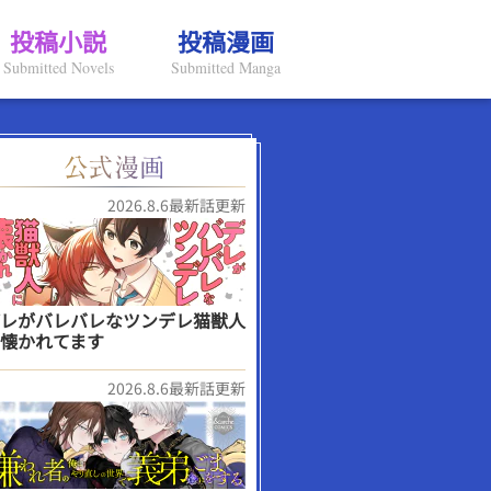
投稿小説
投稿漫画
Submitted Novels
Submitted Manga
2026.8.6最新話更新
レがバレバレなツンデレ猫獣人
懐かれてます
2026.8.6最新話更新