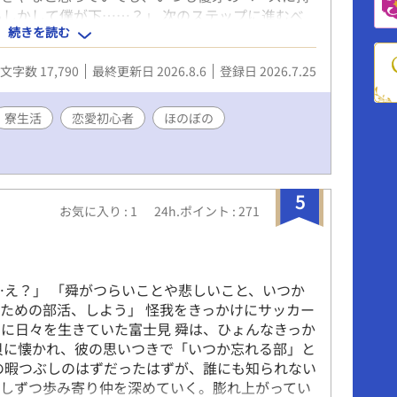
もしかして僕が下……？」 次のステップに進むべ
続きを読む
るのは自分ではないかと思い始める静。 それも悪
ードしたい。 「先輩……」 「っ」 恋愛初心者の
文字数 17,790
最終更新日 2026.8.6
登録日 2026.7.25
いくのだった。 ⚠️優牙×静に見えるが、静×優牙
寮生活
恋愛初心者
ほのぼの
5
お気に入り : 1
24h.ポイント : 271
」
…え？」 「舜がつらいことや悲しいこと、いつか
ための部活、しよう」 怪我をきっかけにサッカー
に日々を生きていた富士見 舜は、ひょんなきっか
貝に懐かれ、彼の思いつきで「いつか忘れる部」と
の暇つぶしのはずだったはずが、誰にも知られない
少しずつ歩み寄り仲を深めていく。膨れ上がってい