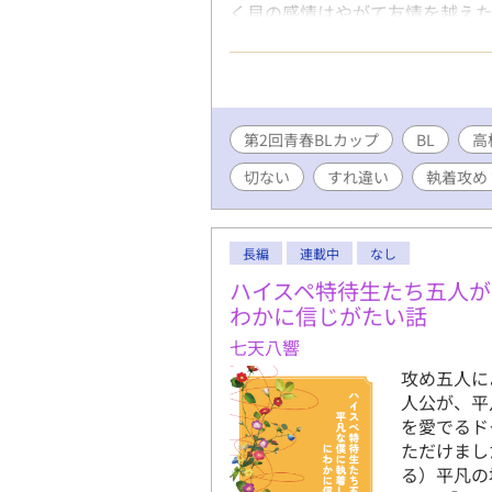
く貝の感情はやがて友情を越えた
ぼくじゃないと嫌だ」 「ぼくが
させてあげられる。ねえ、そうで
げ美形マイペース攻め×過去を引
を描く、ちょっぴり寂しくてちょ
毎日更新できるようがんばってい
第2回青春BLカップ
BL
高
いますので、応援どうぞよろしく
切ない
すれ違い
執着攻め
かい) 高校3年生。浮世離れし
ペースをきわめ、何にも縛られ
足りない。 （受） 富士見 舜(
かけにいろいろあってサッカー
長編
連載中
なし
人に甘えたり頼ったりするのが
ハイスペ特待生たち五人が
わかに信じがたい話
七天八響
攻め五人に
人公が、平
を愛でるド
ただけまし
る）平凡の