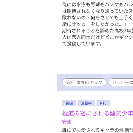
俺には水泳も野球もバスケもバレ
は期待されなくなり通っていたス
蹴れないの？何をさせても上手く
緒にサッカーをしたかった。」 「
期待されることを諦めた高校2年
人は恋人同士だけどどこかギクシ
て投稿しています。
第2回青春BLカップ
ハッピー
長編
連載中
R18
極道の密にされる健気少
安達
誰にでも愛されるキャラの漲 駿里