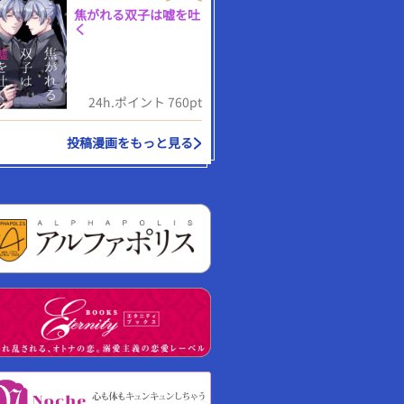
焦がれる双子は嘘を吐
く
24h.ポイント 760pt
投稿漫画をもっと見る