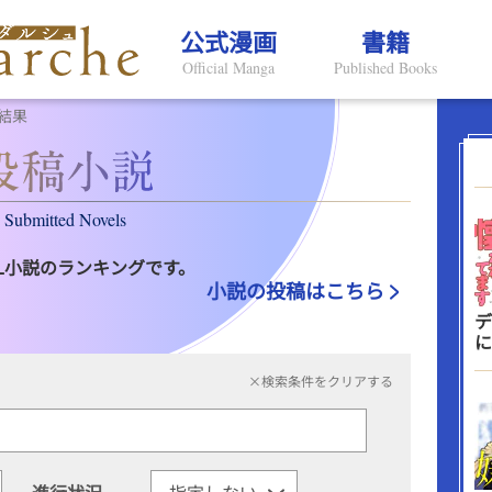
公式漫画
書籍
Official Manga
Published Books
結果
Submitted Novels
L小説のランキングです。
小説の投稿はこちら
デ
に
×検索条件をクリアする
進行状況