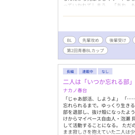
っていかれてしまう。 「あれ、
く、予習をしていると押し倒され
くないかもと思うが、やっぱりリ
２人は、不器用ながら仲を深めて
である。 .
BL
先輩攻め
後輩受け
第2回青春BLカップ
長編
連載中
なし
二人は「いつか忘れる部
ナカノ春台
「じゃあ部活、しようよ」 「…
忘れられるまで。ゆっくり生きる
部を退部し、抜け殻になったよう
けからマイペース自由人・泡瀬 
して活動することになる。 ただ
まま寂しさを抱えていた二人は