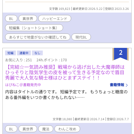
者はハピエン大好きマンなので、ハッピーエンドしかありませ
ん。 お好みのお話がありましたら感想お待ちしております。 今後
文字数 169,823
最終更新日 2026.5.22
登録日 2023.3.26
短編が出来次第こちらで公開していきます。 宜しくお願い致しま
すm(_ _)m
BL
異世界
ハッピーエンド
短編集（ショートショート集）
あらすじで地雷がないか確認してね
現代BL
2
短編
連載中
なし
お気に入り : 251
24h.ポイント : 170
【完結☆一気読み推奨】戦場から逃げ出した大魔導師は
ひっそりと陰気学生の皮を被って生きる予定なので眉目
秀麗で大人気な騎士様はひとまずステイ！！
はぴねこ＠書籍発売中
書籍情報
内容はタイトルの通りです。 短編予定です。 もうちょっと糖度の
ある番外編をいつか書くかもしれない……
文字数 18,080
最終更新日 2026.7.14
登録日 2026.7.7
BL
異世界
魔法
わんこ攻め