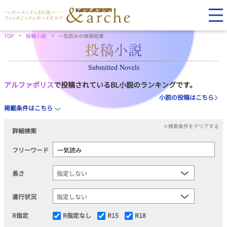
TOP
投稿小説
一気読みの検索結果
Submitted Novels
アルファポリス
で投稿されているBL小説のランキングです。
小説の投稿はこちら
掲載条件はこちら
×検索条件をクリアする
詳細検索
フリーワード
長さ
進行状況
R指定
R指定なし
R15
R18