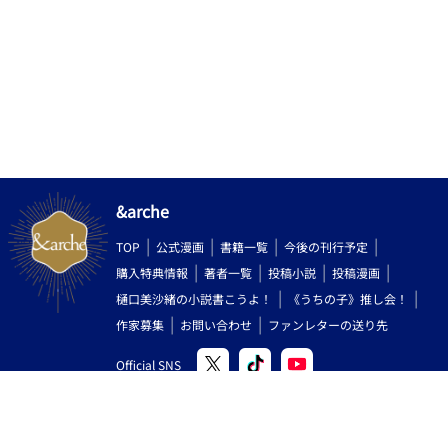
&arche
TOP
公式漫画
書籍一覧
今後の刊行予定
購入特典情報
著者一覧
投稿小説
投稿漫画
樋口美沙緒の小説書こうよ！
《うちの子》推し会！
作家募集
お問い合わせ
ファンレターの送り先
Official SNS