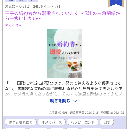
お気に入り : 62
24h.ポイント : 71
王子の婚約者から溺愛されています～混沌の三角関係か
ら一抜けしたい～
めろんぱん
​「――国政に本当に必要なのは、努力で補えるような優秀さじゃ
ない」 ​無邪気な笑顔の裏に底知れぬ野心と狂気を隠す鬼才ルシア
ン。 オメガの身でありながら、その才で逆風を跳ねのけてきたノ
ア。 全ては国益のためと歪んだ支配を見せる王太子フィリップ。 ​
続きを読む
愛と理想を天秤にかける三者三様の欲望が混じり合う、混沌の三
角関係。その結末は、甘い溺愛か、それとも冷酷なチェックメイ
文字数 40,695
最終更新日 2026.7.15
登録日 2026.6.25
トか。 ​張り巡らされた罠に終止符を打ち、最後に笑うのは――… ​
【一気読み推奨】 ※バチバチの心理戦・頭脳戦が展開するため、
ざまぁ要素あり
オメガバース
ハッピーエンド
溺愛
非常に読書カロリーが高くなっております。序盤を気に入ってく