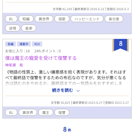
とか時間を作って魔導学園に行ってみると、新入生の中に運命の
相手を見つけた。 ルーカスは新入生のリアムと仲良くなるべく、
文字数 42,169
最終更新日 2026.6.22
登録日 2026.6.3
手を尽くすが、リアムが国に呼び出されて帰国するなどの邪魔が
入り…… 逆境を乗り越えて……踏み潰し、薙ぎ倒し、暴走し、ル
BL
短編
異世界
溺愛
ハッピーエンド
身分差
ーカスは運命を手に入れる！ ※短編予定です。（予定ですが、思
逆境
皇弟
いの外長くなる可能性もございます） ※多少、暴力的表現があり
ましたので、R15設定とさせていただきました。
8
長編
連載中
R18
お気に入り : 16
24h.ポイント : 0
僕は魔王の寵愛を受けて復讐する
神尾瀬 紫
《物語の性質上、激しい嫌悪感を抱く表現があります。それはす
べて最終話で復讐をするための布石なのですが、気分が悪くなる
方は読むのをやめるか、最終話までの一気読みをおすすめしま
す。》 いじめの延長の事故により死んでしまった優豪が転移した
続きを読む
世界は異世界。 その異世界の魔王に気に入られた優豪は魔王の力
を借りて復讐を誓う。
文字数 30,825
最終更新日 2023.8.27
登録日 2023.5.27
BL
異世界
魔王
復讐
8
件