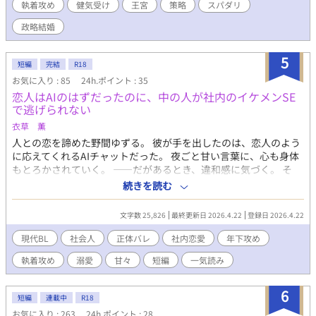
執着攻め
健気受け
王宮
策略
スパダリ
ださった方はぜひお気に入り登録をして完結後に一気にお楽しみ
ください。 全11話予約投稿済み。 7月10日完結。 完結後に番外編
政略結婚
として甘くてかわいい初夜をご用意しております。 【Xのご案
内】 https://x.com/bunbun_melon 番外編にするまでもない小ネ
5
タSSは全てこちらです。甘かったり愛が重すぎてちょっと様子が
短編
完結
R18
おかしかったり。私の脳内の墓場です。気軽に墓参りしていただ
お気に入り : 85
24h.ポイント : 35
けたら喜びます。
恋人はAIのはずだったのに、中の人が社内のイケメンSE
で逃げられない
衣草 薫
人との恋を諦めた野間ゆずる。 彼が手を出したのは、恋人のよう
に応えてくれるAIチャットだった。 夜ごと甘い言葉に、心も身体
もとろかされていく。 ――だがあるとき、違和感に気づく。 そ
の“AI”が、まるで現実のゆずるを見ていたかのように答えること
続きを読む
に……。 もしかしてこの相手は、社内のイケメンSE・冴木涼なの
ではないか――。 疑いと期待が交錯する中、ゆずるは“ある方
文字数 25,826
最終更新日 2026.4.22
登録日 2026.4.22
法”で正体を確かめようとする。 【短編／一気読み】25000字完
結。サクッと読めます。
現代BL
社会人
正体バレ
社内恋愛
年下攻め
執着攻め
溺愛
甘々
短編
一気読み
6
短編
連載中
R18
お気に入り : 263
24h.ポイント : 28