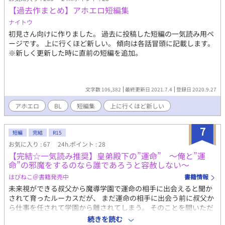
【過去作まとめ】アホエロ短編集
ナイトウ
初見さん向けに作りました。 過去に投稿した短編の一気読み用ペ
ージです。 上に行くほど新しい。 傾向は各話冒頭に記載します。
※新しく更新した時に直前の短編を追加。
文字数 106,382
最終更新日 2021.7.4
登録日 2020.9.27
アホエロ
BL
短編集
上に行くほど新しい
7
短編
完結
R15
お気に入り : 67
24h.ポイント : 28
【完結☆一気読み推奨】皇弟殿下の”運命” 〜俺と”運
命”の邪魔をするのなら誰であろうと容赦しない〜
はぴねこ＠書籍発売中
書籍情報
未来視ができる叔父から魔導学園で運命の相手に出会えると聞か
されて育ったルーカスだが、 まだ運命の相手に出会う前に叔父か
ら仕事を任されて学園から離されてしまう。 そのことを問いただ
しても、叔父ははぐらかすばかり。 二人の親友の手を借りてなん
続きを読む