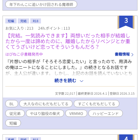
年下わんこに追いかけ回される魔導師
3
短編
完結
R18
お気に入り : 213
24h.ポイント : 113
【完結。一気読みできます】両想いだった相手が結婚し
たから一度は諦めたのに、離婚したからリベンジとか重
くてうざいけど恋ってそういうもんだろ？
はぴねこ＠書籍発売中
書籍情報
『片想いの相手が「そろそろ恋愛したい」と言ったので、用済み
の俺はニートになることにしました。』の続きとなるお話です
が、主人公が違います。 しかし、上記のお話を読んでいないとち
ょっと意味がわからない部分があると思います。 読んでなくても
続きを読む
わかるように書けたらよかったのですが、それは難しそうでし
た。すみません。 なぜ、続きから書かなかったのか？ それは、
文字数 22,017
最終更新日 2026.4.1
登録日 2026.3.15
上記の設定がR18じゃないからです！ めちゃくちゃR18という内
容ではありませんが、それを想像させる内容が最初にとても出ち
BL
大人なのにもだもだしてる
すごくもだもだしてる
ゃうので、続きとして書けませんでした。すみません。 上記で柴
従兄弟
やはり脇役の柴犬
VRMMO
ハッピーエンド
犬の躾をしている九条社長が主人公になります。 よろしくお願い
します。 『片想いの相手が「そろそろ恋愛したい」と言ったの
短編
で、用済みの俺はニートになることにしました。』はこちら
↓↓↓
4
https://www.alphapolis.co.jp/novel/135536470/810032189
長編
完結
R15