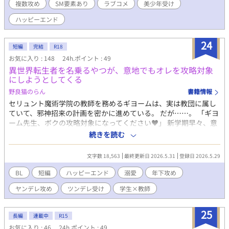
複数攻め
SM要素あり
ラブコメ
美少年受け
名を持つ男たち全員の様子がおかしくなっていく。 全員ヤンデレ
気質の美形攻略対象たちに囲まれながら、空気を読まず欲望に忠
ハッピーエンド
実に突き進む悪役令息ミリアム。 これは、本人だけが楽しそうな
まま、愛と執着と狂気のど真ん中へ突っ込んでいく異世界転生BL
24
コメディ。 ……あ、間違えた。prime（極上）じゃなくて、
短編
完結
R18
prison（牢獄）だった！ えへっ。 でも、ハッピーエンド保証。
お気に入り : 148
24h.ポイント : 49
2026年3月23日BLランキング38位ありがとうございます。お礼の
異世界転生者を名乗るやつが、意地でもオレを攻略対象
SSを公開しました！
にしようとしてくる
野良猫のらん
書籍情報
セリュント魔術学院の教師を務めるギヨームは、実は教団に属し
ていて、邪神招来の計画を密かに進めている。 だが……。 「ギヨ
ーム先生、ボクの攻略対象になってください♥」 新学期早々、意
味不明な新入生サイラスに、意味不明なことを言われている。 曰
続きを読む
く、ここはゲームの世界で、ゲームの中ではギヨームは悪役なの
だとか。 悪の計画を止めないと監禁すると脅され、ギヨームは仕
文字数 18,563
最終更新日 2026.5.31
登録日 2026.5.29
方なく「攻略対象」になった。 自分よりも狂気（と書いてヤンデ
レと読む）に侵されたサイラスを前に、ギヨームはたじたじにな
BL
短編
ハッピーエンド
溺愛
年下攻め
り……。 短編の予定です！ R１８の話のタイトルには*をつけま
ヤンデレ攻め
ツンデレ受け
学生×教師
す！
25
長編
連載中
R15
お気に入り : 46
24h.ポイント : 49