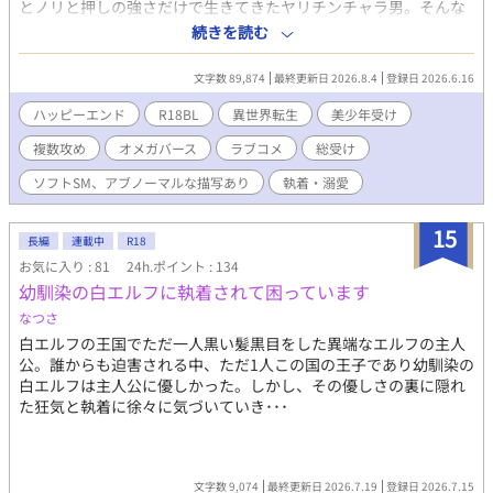
とノリと押しの強さだけで生きてきたヤリチンチャラ男。そんな
彼が転生したのは、貴族たちが通うR18BLゲーム『運命錯綜ジュ
続きを読む
エル学園』の世界だった。 しかも役どころは、主人公の恋路を邪
魔する悪役令息ミリアム・サファイア。ピンク髪の美少年Ω。前世
文字数 89,874
最終更新日 2026.8.4
登録日 2026.6.16
とは真逆、“抱かれる側”としての人生が始まる。 だが、前世の記
憶を取り戻したその日から、世界は少しずつ歪み始める。 主人公
ハッピーエンド
R18BL
異世界転生
美少年受け
セオドール・パール。 氷の第一王子ルクス・ダイヤモンド。 紅髪
複数攻め
オメガバース
ラブコメ
総受け
の星術師アステル・ルビー。 寡黙な騎士レオン・エメラルド。 そ
して、まだ見ぬ隠れキャラたち。 宝石の名を持つ美形たちに囲ま
ソフトSM、アブノーマルな描写あり
執着・溺愛
れながらも、空気を読まず、欲望に忠実に突き進む悪役令息ミリ
アム。 これは、本人だけがやたら楽しそうなまま、愛と執着と狂
15
気のど真ん中へ突っ込んでいく、異世界転生BLコメディ。 ……
長編
連載中
R18
あ、間違えた。 prime（極上）じゃなくて、prison（牢獄）だっ
お気に入り : 81
24h.ポイント : 134
た。えへっ。 【短編版からの変更点】 隠れキャラ登場、そしてラ
幼馴染の白エルフに執着されて困っています
スボスの正体判明。Rシーンも大幅増量。 本編では語られなかっ
なつさ
た、「なぜ彼が悪役令息になったのか」という過去。 監禁されて
いることにも気づかぬまま、溺愛され続ける“その後”の未来ま
白エルフの王国でただ一人黒い髪黒目をした異端なエルフの主人
で。 甘さと狂気が溶け合う、 HPP（Happy・Prime・Prison）エ
公。誰からも迫害される中、ただ1人この国の王子であり幼馴染の
ンドをお楽しみください。
白エルフは主人公に優しかった。しかし、その優しさの裏に隠れ
た狂気と執着に徐々に気づいていき･･･
文字数 9,074
最終更新日 2026.7.19
登録日 2026.7.15