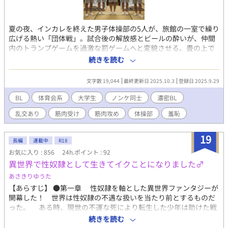
夏の夜、インカレを終えた男子体操部の5人が、旅館の一室で繰り
広げる熱い「団体戦」。試合後の解放感とビールの酔いが、仲間
内のトランプゲームを過激な罰ゲームへと変貌させる。畳の上で
汗とアルコールの匂いが混じり、蛍光灯の薄暗い光の下、男たち
続きを読む
の欲望が暴走する。 4年生2人、3年生1人、2年生2人の5人の筋肉
質な体操部員たちが、ポーカーで勝負。最初は腕立てや一発芸と
文字数 19,044
最終更新日 2025.10.3
登録日 2025.9.29
いった軽い罰ゲームだったが、ビールの空き缶が増えるにつれ、
賭けは「10秒キス」「乳首舐め」とエスカレート。仲間たちの野
BL
体育会系
大学生
ノンケ同士
濃密BL
次とスマホでの撮影が、羞恥と興奮を煽る。ついには「最下位が
乱交あり
筋肉受け
筋肉攻め
体操部
羞恥
トップに犯される」という罰ゲームが登場。筋肉質な体が汗で光
り、喘ぎ声と肉のぶつかる音が部屋を満たす。行為は正常位、バ
ック、騎乗位と続き、視線とカメラに晒されながら、ノンケの彼
19
長編
連載中
R18
らが快楽に溺れていく。行為の合間に交わされる軽口や、仲間同
お気に入り : 856
24h.ポイント : 92
士の信頼感が、過激な場面に奇妙な親密さを添える。汗ばんだ
異世界で性奴隷として生きてイクことになりました♂
肌、筋肉の収縮、脈打つ陰茎の描写が、読者を物語の熱気の中に
引き込む。男同士の絆と欲望が交錯する中、羞恥に顔を赤らめな
あさきりゆうた
がらも快感に抗えない5人のオスの姿。青春の熱気と背徳感が交錯
【あらすじ】 ●第一章 性奴隷を軸とした異世界ファンタジーが
する一夜を、仲間たちの汗と喘ぎ声とともに描きあげる。この狂
開幕した！ 世界は性奴隷の不遇な扱いを当たり前とするものだ
気の一夜に、どこまで浸れるか？ （過激な描写を含むため、18歳
った。 ある時、現世の不運な死により転生した少年は助けた戦
以上の読者に限定）
士の性奴隷となってしまった！？ ●第二章 性奴隷を扱う施設、
続きを読む
「性奴隷の家」内で、脱退の意思を示した男が監禁されることに