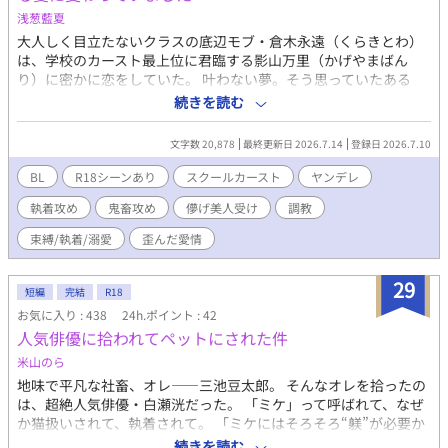
ス」のスイッチが入ってしまう。本番の合図とともに、三人は全
浅葱藍夏
国の視聴者という見えない視線の嵐に晒されながら、自分の指先
大人しく目立たないクラスの底辺モブ・倉木永遠（くらきとわ）
で、敏感になった陰嚢を揉みしだく。もちろん、火の点いた22歳
は、学校のカースト最上位に君臨する影山万里（かげやまばん
の欲望を抑えきれるはずもなく、どうしようもなく屹立してしま
り）に密かに恋をしていた。 叶わない夢。そう思っていたある
う男根――。カメラの前であることにかえって興奮を煽られたオ
日、永遠はプール裏で万里の「ある秘密」を知ってしまう。 ──
続きを読む
スたちは、自らの粘膜を、最も敏感な場所を、快楽のまま追い詰
完璧なはずの彼は、特定の相手（永遠）にしか『勃たない』身体
めていく。 ​普通なら一生モノのトラウマになるような恥辱のシチ
だった。 「お前、俺のこと好きなんだろ？ 抱かせろよ」 その日か
文字数 20,878
最終更新日 2026.7.14
登録日 2026.7.10
ュエーションでさえ、ノンケ体育会の彼らはSNSでのトレンド入
ら始まった、プール裏での強引で理不尽な肉体関係。拒絶すれば
りを競い合い、カメラの前で「誰のモノが一番デカく、激しく立
容赦なく振るわれる暴力と、無理矢理教え込まれる快楽に、永遠
BL
R18シーンあり
スクールカースト
ヤンデレ
っているか」を誇示するように楽しんでしまう。生放送という極
の恋心は恐怖へと塗り替えられ、すり減っていく。 だが、永遠が
限の緊張感が、彼らの性欲を臨界点まで押し上げ、射精を堪える
執着攻め
鬼畜攻め
儚げ美人受け
調教
心を閉ざし、完全に彼を拒絶した瞬間──暴君だったはずの万里
たびに肉体はさらに硬く、熱く、卑猥に脈打つ！ ​彼らは無事に放
は、クラスメイトの前で泣きながら床に膝を突いた。 「お前がい
束縛/執着/溺愛
歪んだ愛情
送終了まで射精を我慢できるのか？ 抑圧された欲望は、いつ、ど
ないとダメなんだ。お願い、側にいてくれ」 カースト最上位の暴
のように火を噴くのか？ 彼らの痴態は、どんな反響を巻き起こす
君×儚げモブ美人。 暴力と快楽に支配されていた関係は、いつし
のか？ 羞恥を興奮に変えるノンケ男子たちの姿に、目が離せない
29
か狂気的なほどに重すぎる純愛へと変わっていく──。 （※第1
短編
完結
R18
シリーズ第11作！ ​（過激な描写を含むため、18歳以上の読者に限
部・完結済み！執着ヤンデレ×男前モブのハッピーエンドBL）
お気に入り : 438
24h.ポイント : 42
定） ​【「男子体操部シリーズ」の第11作です。これまでの作品を
人気俳優に拾われてペットにされた件
先に読んでいただけると、なお一層お楽しみいただけます！】
米山のら
地味で平凡な社畜、オレ――三池豆太郎。 そんなオレを拾ったの
は、超絶人気俳優・白瀬洸だった。 「ミケ」って呼ばれて、なぜ
か猫扱いされて、執着されて。 「ミケにはそろそろ“躾”が必要か
な」――洸の優しい笑顔の裏には、底なしの狂気が潜んでいた。
続きを読む