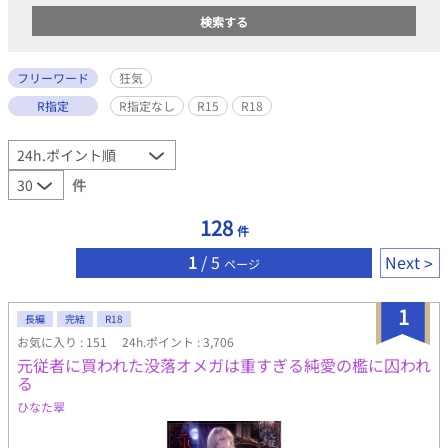
フリーワード
狂気
R指定
R指定なし
R15
R18
件
128
件
1
/ 5
Next
ページ
1
長編
完結
R18
お気に入り : 151
24h.ポイント : 3,706
元従者に買われた没落オメガは重すぎる純愛の檻に囚われ
る
ひなた翠