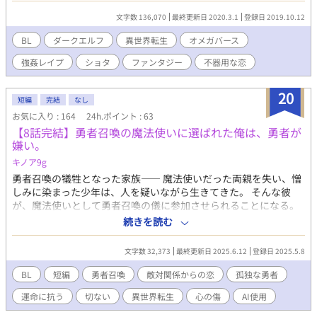
なった。その友人に課せられた命令は愛と狂気の入り交じった性
文字数 136,070
最終更新日 2020.3.1
登録日 2019.10.12
的な拷問であった！ ●第三章 義賊とよばれる盗賊は性奴隷の家
から一人の性奴隷候補の子を誘拐した。その子はダークエルフの
BL
ダークエルフ
異世界転生
オメガバース
男の子だった。その子のあまりにも生意気な態度に、盗賊はハー
強姦レイプ
ショタ
ファンタジー
不器用な恋
ドプレイでお仕置きをすることにした。 ※変態度の非常に高い作
品となっております 【近況報告】 20.02.21 なんか待たせてし
まってすいませんでした(土下座！) 第三章は本編を絡めながら、
20
短編
完結
なし
ショタのダークエルフに変態的なプレイをする作者の欲望を表現
お気に入り : 164
24h.ポイント : 63
するだけのおはなしです。 20.02.22 「大人しくしていれば可愛い
【8話完結】勇者召喚の魔法使いに選ばれた俺は、勇者が
な」を投稿します。一応シリアスめな展開になります。 20.02.23
嫌い。
「助けた礼は体で支払ってもらうぞ」を投稿します。引き続きシ
リアスな展開。そしてR18を書きたい。 20.02.24 試しに出版申請
キノア9g
しました。まあ昔やって書籍化せんかったから期待はしていませ
勇者召喚の犠牲となった家族—— 魔法使いだった両親を失い、憎
んが……。 「欲望に任せたら子作りしてしまった」を投稿しま
しみに染まった少年は、人を疑いながら生きてきた。 そんな彼
す。つい鬼畜にＲ１８を書いてしまった。 あと、各章に名称つけ
が、魔法使いとして勇者召喚の儀に参加させられることになる。
ました。 ついでに第一章の没シナリオを７話分のボリュームでの
召喚の儀——それは、多くの魔法使いの命を消費する狂気の儀
続きを読む
っけました。このシナリオ大不評でした(汗) ディープ層向けな内
式。 瀕死になりながら迎えた召喚の瞬間、現れたのは——スーツ
容です。 20.02.25 「束の間の握手だ」を投稿します。本編が進み
姿の日本人だった。 勇者を嫌わなければならない。 それなのに、
文字数 32,373
最終更新日 2025.6.12
登録日 2025.5.8
ます。 20.02.26 「妊夫さんですがHしたくなっちゃいました」を
彼の孤独に共感し、手を差し伸べてしまう。 許されない関係。揺
投稿します。 久々に第一章のお話書きました。そして妊婦さんな
れる想い。 憎しみと運命の狭間で、二人は何を選ぶのか——。
BL
短編
勇者召喚
敵対関係からの恋
孤独な勇者
らぬ妊夫さんとのHな話が書きたかったです。 20.02.27 「世話の
「だけど俺は勇者が嫌いだ。嫌いでなければならない。」 運命に
焼けるガキだ」を投稿します。 話書いたのわしですが、酷い設定
運命に抗う
切ない
異世界転生
心の傷
AI使用
翻弄される勇者と魔法使いの、切ない恋の物語。 全８話。
持たせてすまんなエルトくん。 20.02.28 「死んだなこりゃあ」を
2025/07/28加筆修正済み。