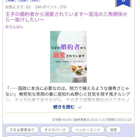
文章はもちろん、表紙絵やあらすじ等ふくむ作品の一切の無断利
愛共依存BL。 【属性・要素】 ヤンデレ / 執着攻め / 主従逆転 / 監
お気に入り : 62
24h.ポイント : 378
用を禁じます（AI学習等含む）。
禁・檻 / 共依存 / 歳の差 / 極道・裏社会
王子の婚約者から溺愛されています～混沌の三角関係か
ら一抜けしたい～
めろんぱん
​「――国政に本当に必要なのは、努力で補えるような優秀さじゃ
ない」 ​無邪気な笑顔の裏に底知れぬ野心と狂気を隠す鬼才ルシア
ン。 オメガの身でありながら、その才で逆風を跳ねのけてきたノ
ア。 全ては国益のためと歪んだ支配を見せる王太子フィリップ。 ​
続きを読む
愛と理想を天秤にかける三者三様の欲望が混じり合う、混沌の三
角関係。その結末は、甘い溺愛か、それとも冷酷なチェックメイ
文字数 40,695
最終更新日 2026.7.15
登録日 2026.6.25
トか。 ​張り巡らされた罠に終止符を打ち、最後に笑うのは――… ​
【一気読み推奨】 ※バチバチの心理戦・頭脳戦が展開するため、
ざまぁ要素あり
オメガバース
ハッピーエンド
溺愛
非常に読書カロリーが高くなっております。序盤を気に入ってく