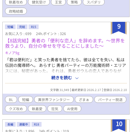
執着攻め
健気受け
王宮
策略
スパダリ
ださった方はぜひお気に入り登録をして完結後に一気にお楽しみ
ください。 全11話予約投稿済み。 7月10日完結。 完結後に番外編
政略結婚
として甘くてかわいい初夜をご用意しております。 【Xのご案
内】 https://x.com/bunbun_melon 番外編にするまでもない小ネ
9
タSSは全てこちらです。甘かったり愛が重すぎてちょっと様子が
短編
完結
R15
おかしかったり。私の脳内の墓場です。気軽に墓参りしていただ
お気に入り : 699
24h.ポイント : 326
けたら喜びます。
【8話完結】勇者の「便利な恋人」を辞めます。～世界を
救うより、自分の幸せを守ることにしました～
キノア9g
「君は便利だ」と笑った勇者を捨てたら、彼は全てを失い、私は
伝説の魔導師へ。 あらすじ 勇者パーティーの万能魔術師・エリア
スには、秘密があった。 それは、勇者ガウルの恋人でありなが
ら、家事・雑用・魔力供給係として「便利な道具」のように扱わ
続きを読む
れていること。 「お前は後ろで魔法撃ってるだけで楽だよな」
「俺のコンディション管理がお前の役目だろ？」 無神経な言葉
文字数 31,949
最終更新日 2026.2.17
登録日 2026.2.10
と、徹夜で装備を直し自らの生命力を削って結界を維持する日々
に疲れ果てたエリアスは、ある日ついに愛想を尽かして書き置き
BL
短編
異世界ファンタジー
ざまぁ
パーティー脱退
を残す。 『辞めます』 エリアスが去った翌日から、勇者パーティ
クズ攻め
執着愛
狂気
AI使用
ーは地獄に落ちた。 不味い飯、腐るアイテム、機能しない防御。
一方、エリアスは隣国の公爵に見初められ、国宝級の魔導師とし
て華麗に転身し、正当な評価と敬意を与えられていた。 これは、
10
長編
連載中
R18
自分の価値に気づいた受けが幸せになり、全てを失った攻めがプ
お気に入り : 1,896
24h.ポイント : 319