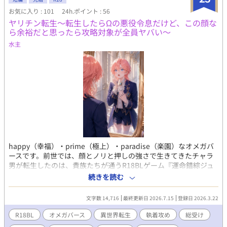
お気に入り : 101
24h.ポイント : 56
ヤリチン転生〜転生したらΩの悪役令息だけど、この顔な
ら余裕だと思ったら攻略対象が全員ヤバい〜
水主
happy（幸福）・prime（極上）・paradise（楽園）なオメガバ
ースです。前世では、顔とノリと押しの強さで生きてきたチャラ
男が転生したのは、貴族たちが通うR18BLゲーム『運命錯綜ジュ
エル学園』の世界だった。しかも役どころは、主人公の恋路を邪
続きを読む
魔する悪役令息ミリアム・サファイア。見た目はショッキングピ
ンク髪の美少年、性別はΩ。前世から一転して、この世界では“抱
文字数 14,716
最終更新日 2026.7.15
登録日 2026.3.22
かれる側”。 ミリアムが前世を思い出した日、氷の第一王子ルク
ス・ダイヤモンド、儚げ主人公セオドール・パール、紅髪の星術
R18BL
オメガバース
異世界転生
執着攻め
総受け
師アステル・ルビー、寡黙な騎士レオン・エメラルド──宝石の