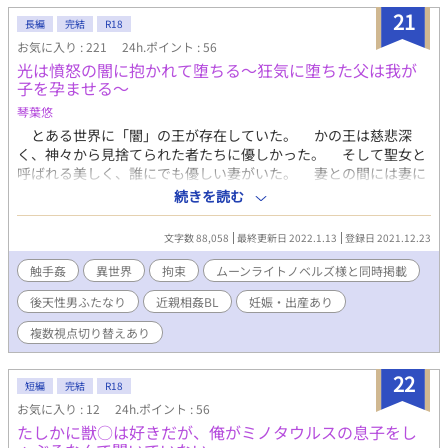
投稿します。展開上、まだR18を書けないですが、書きてえ。や
21
らしいことを！ 20.02.29 「性欲のまま暴れて犯るか」を投稿しま
長編
完結
R18
す。Ｒ１８回です。この二人はどうも男よりの性格しているので
お気に入り : 221
24h.ポイント : 56
ラブシーンの表現苦戦しますね・・・。 20.03.01 「お前と一緒に
光は憤怒の闇に抱かれて堕ちる～狂気に堕ちた父は我が
歩む」を投稿しました。第三章、良い最終回だった…としたいと
子を孕ませる～
ころですが、もっとR18なお話を書く予定です。 後、第四章あた
琴葉悠
りで物語を終結させようかと考えています。 20.03.05 職場がキツ
とある世界に「闇」の王が存在していた。 かの王は慈悲深
くて鬱になりました。しばらくは執筆できないかもしれないで
く、神々から見捨てられた者たちに優しかった。 そして聖女と
す。またいつか再開できたらなと思っています。
呼ばれる美しく、誰にでも優しい妻がいた。 妻との間には妻に
よく似た美しい息子がいた。 けれども「闇」の王の幸せを
続きを読む
「神」は許しはしなかった。 妻を「神」の信徒達が殺したので
ある。 その悲劇から全てが狂い始めた──
文字数 88,058
最終更新日 2022.1.13
登録日 2021.12.23
触手姦
異世界
拘束
ムーンライトノベルズ様と同時掲載
後天性男ふたなり
近親相姦BL
妊娠・出産あり
複数視点切り替えあり
22
短編
完結
R18
お気に入り : 12
24h.ポイント : 56
たしかに獣○は好きだが、俺がミノタウルスの息子をし