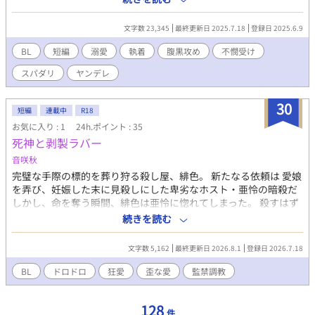
これは、オレが洸の変態的な愛情と執着に、容赦なく絡め取られ
て、逃げ道を失っていく話。
文字数 23,345
最終更新日 2025.7.18
登録日 2025.6.9
BL
短編
溺愛
執着
腹黒攻め
不憫受け
スパダリ
ヤンデレ
30
短編
連載中
R18
お気に入り : 1
24h.ポイント : 35
死神と剥製ラバー
音咲秋
完璧な手際の標的を葬り狩る殺し屋、緋色。 新たなる依頼は 愛娘
を弄び、妊娠した末に見殺しにした卑劣なホスト・亜怜の暗殺だ
しかし、命を奪う瞬間、緋色は亜怜に惚れてしまった。 殺すはず
の獲物に緋色は亜怜を誘拐していた 「君はかわいいまま取ってお
続きを読む
きたい」 剥製のように亜怜を監禁、調教しようとする 狂気とうそ
の 監禁劇
文字数 5,162
最終更新日 2026.8.1
登録日 2026.7.18
BL
ドロドロ
狂愛
歪な愛
監禁調教
128
件