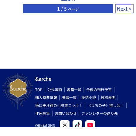
1
/ 5
Next
ページ
&arche
TOP
公式漫画
書籍一覧
今後の刊行予定
購入特典情報
著者一覧
投稿小説
投稿漫画
樋口美沙緒の小説書こうよ！
《うちの子》推し会！
作家募集
お問い合わせ
ファンレターの送り先
Official SNS