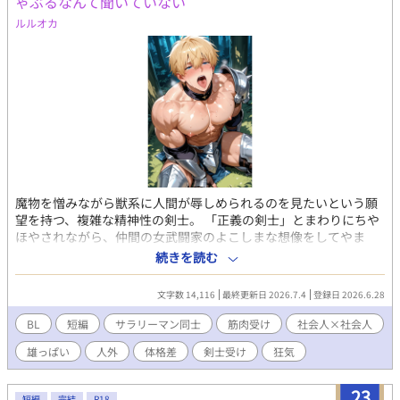
ゃぶるなんて聞いていない
ルルオカ
魔物を憎みながら獣系に人間が辱しめられるのを見たいという願
望を持つ、複雑な精神性の剣士。 「正義の剣士」とまわりにちや
ほやされながら、仲間の女武闘家のよこしまな想像をしてやま
ず、でも、蓋を開いてみたらターゲットは自分で・・？ ファンタ
続きを読む
ジーもののBL小説です。R18。
文字数 14,116
最終更新日 2026.7.4
登録日 2026.6.28
BL
短編
サラリーマン同士
筋肉受け
社会人×社会人
雄っぱい
人外
体格差
剣士受け
狂気
23
短編
完結
R18