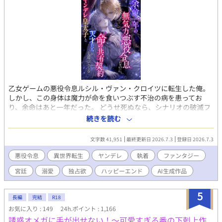
乙女ゲームの悪役令息ルシル・ヴァン・クロイツに転生した俺。
しかし、この身体は魔力が命を食いつぶす不治の病を患ってお
り、余命はあと一年だった。 どうせ死ぬなら、シナリオの破滅フ
ラグを回避し、誰の記憶にも残らず静かに消え去りたい。 そう願
続きを読む
って王太子アルフレッドに婚約破棄を申し出た。 ――だが、それ
がすべての狂気の始まりだった。 「君の手はひどく冷たいね。ま
文字数 41,951
最終更新日 2026.7.3
登録日 2026.7.3
るで死人のようだ。……婚約の破棄は認めない」 何も望まず、た
だ消えようとするルシルの儚げな諦観は、逆に攻略対象たちのド
悪役令息
異世界転生
ヤンデレ
執着
ファンタジー
ス黒い支配欲と執着に火をつけてしまう。 ヤンデレ王太子アルフ
宮廷
溺愛
独占欲
ハッピーエンド
AI生成作品
レッドの圧倒的な拘束。 実直な騎士ガレッドの盲目的な献身。 天
才魔術師ノアの狂気的な探究。 ルシルが死の淵へ沈み込もうとし
たとき、三人は神の理に逆らう禁忌の魔術を実行する。 それは、
5
長編
完結
R18
自らの命と魔力をルシルの身体へ直接繋ぎ止める『命の共有契
お気に入り : 149
24h.ポイント : 1,166
約』だった――。 「君はもう、どこへも行けない。永遠に、私た
誘惑オメガに手が出せない！～可愛すぎる番の下剋上作
ちと共にあるんだ」 死んで逃げることすら許されない豪奢な鳥籠