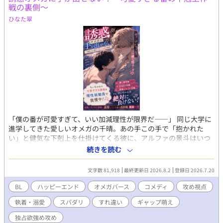
戦の裏側～
の中、悪役令息は息が詰まるほど甘い絶望と幸福に溺れていく。
ヤンデレ執着BLファンタジー、ここに開幕。
ひなた翠
「僕の番が可愛すぎて、いい加減理性が限界だ――」 同じ大学に
進学してきた愛しいオメガの千晴。あの手この手で「抱かれた
い」と健気な下剋上を仕掛けてくる彼に、アルファの景斗はいつ
も涼しげな笑顔で「完璧な彼氏」を演じてみせる。 だがその裏側
続きを読む
では、千晴の無自覚な色気に理性をバキバキに削られ、毎週末血
を吐くような我慢と深夜の自己処理を繰り返していた！ 本当は今
文字数 81,918
最終更新日 2026.8.2
登録日 2026.7.20
すぐ貪り尽くしたいのに、過去の罪悪感からどうしても手が出せ
ない。そんな中、千晴が他のアルファに連れ去られそうになり、
BL
ハッピーエンド
オメガバース
コメディ
攻め視点
景斗の狂気的な独占欲が暴発して――！？ 可愛すぎる番の誘惑
執着・溺愛
スパダリ
すれ違い
ギャップ萌え
を、理性総動員で耐え抜くスパダリアルファの悶絶裏側視点、開
幕！ この物語は『溺愛アルファに抱かれたい！～オメガの勘違い
独占欲強め攻め