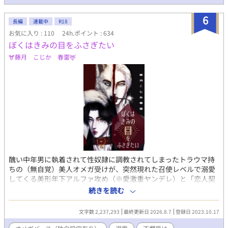
下剋上～』の景斗視点になります。
6
長編
連載中
R18
お気に入り : 110
24h.ポイント : 634
ぼくはきみの目をふさぎたい
🫎藤月 こじか 春雷🦌
醜い中年男に執着されて性奴隷に調教されてしまったトラウマ持
ちの（無自覚）美人オメガ受けが、突然現れた召使レベルで溺愛
してくる美形年下アルファ攻め（※愛激重ヤンデレ）と「恋人契
約」を結び、地獄から天国くらい180度変わった環境でとにかく
続きを読む
結婚を迫られて（ひとまず）「婚姻契約」を結ぶ、改変オメガバ
ースBL。 主に敬語の癇癪もち執着ドＳ作家アルファ×健気儚げ、
文字数 2,237,293
最終更新日 2026.8.7
登録日 2023.10.17
でも芯強めで実はプライド高め、理屈っぽい卑屈ドＭオメガ（※
ド天然） ※受けも病んでるのでたまにヤンデレ化。 ※攻めは獣人