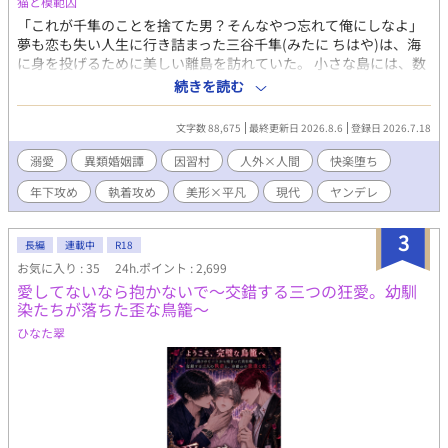
猫と模範囚
「これが千隼のことを捨てた男？そんなやつ忘れて俺にしなよ」
夢も恋も失い人生に行き詰まった三谷千隼(みたに ちはや)は、海
に身を投げるために美しい離島を訪れていた。 小さな島には、数
百年ものあいだ一度も実行されたことがない奇祭の伝承が残って
続きを読む
いる。島の神様との婚姻の儀。 岬の崖から飛び降りる寸前、千隼
は一人の青年と出会う。まだ少年の面影を残す白い横顔、海の底
文字数 88,675
最終更新日 2026.8.6
登録日 2026.7.18
のような瑠璃色の瞳、幻想的な美貌の不思議な子だった。 「俺の
名前、千隼が決めて」 なぜか名前を教えてくれない青年に、千隼
溺愛
異類婚姻譚
因習村
人外×人間
快楽堕ち
は瑠璃(るり)という呼び名をつける。 どこか浮世離れしているけ
年下攻め
執着攻め
美形×平凡
現代
ヤンデレ
ど人懐っこい瑠璃との交流で、千隼は少しずつ生きる気力を取り
戻していく。 しかしあるとき、瑠璃が島の人々から神様と崇めら
れる存在だと知り……。 汚れた過去を持つ千隼がはじめて掴んだ
3
長編
連載中
R18
本物の恋、閉ざされた離島の土着信仰の狂気、瑠璃の正体。いつ
お気に入り : 35
24h.ポイント : 2,699
のまにか千隼は島の奇妙な因習に囚われていく。 溺愛執着年下攻
愛してないなら抱かないで〜交錯する三つの狂愛。幼馴
め(神)×元ビッチ受け ※作中で浮気描写はありませんが、過去の
染たちが落ちた歪な鳥籠〜
モブ×受け描写が少しあります 作中で攻めの瑠璃が女神、花嫁と
して扱われる場面があるけど、瑠璃はリバ要素なしの攻め男です
ひなた翠
全34話、完結保証