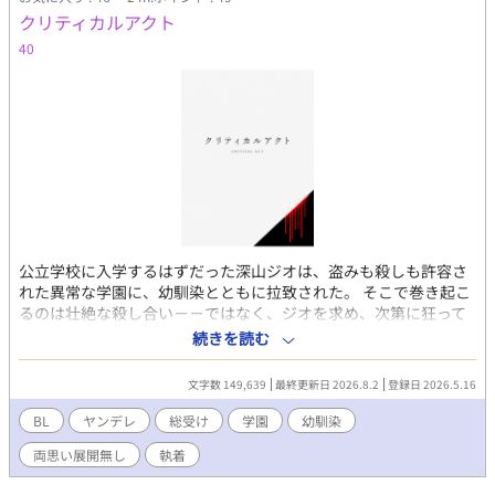
クリティカルアクト
40
公立学校に入学するはずだった深山ジオは、盗みも殺しも許容さ
れた異常な学園に、幼馴染とともに拉致された。 そこで巻き起こ
るのは壮絶な殺し合い－－ではなく、ジオを求め、次第に狂って
いく高校生たちの惨劇。 ジオは同性に興味はないし、そういった
続きを読む
ことにも疎い。少女のような顔をしているわけでもない。彼はど
うやって狂気を切り抜け、この学園を卒業するのか。 ※人が死
文字数 149,639
最終更新日 2026.8.2
登録日 2026.5.16
ぬ。シリアス多め。登場キャラは性格が終わってる人間ばかりで
す。 30数話から本格的にヤンデレ作品になると思います。 ※趣味
BL
ヤンデレ
総受け
学園
幼馴染
で書いているので、非公開にする可能性があります エブリスタ
両思い展開無し
執着
にも掲載