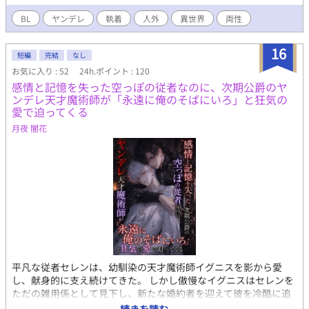
BL
ヤンデレ
執着
人外
異世界
両性
16
短編
完結
なし
お気に入り : 52
24h.ポイント : 120
感情と記憶を失った空っぽの従者なのに、次期公爵のヤ
ンデレ天才魔術師が「永遠に俺のそばにいろ」と狂気の
愛で迫ってくる
月夜 闇花
平凡な従者セレンは、幼馴染の天才魔術師イグニスを影から愛
し、献身的に支え続けてきた。 しかし傲慢なイグニスはセレンを
ただの雑用係として見下し、新たな婚約者を迎えて彼を冷酷に追
放してしまう。 すべてを失い王都の片隅で生きていたセレンだ