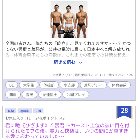
ZI1v3mG69QZFaI/viewform ・マシュマロ（感想など）
https://marshmallow-qa.com/o5nica2eaphly4s?
t=KDh5n5&utm_medium=url_text&utm_source=promotion
※誤字脱字・表現の修正はサイレントで行う場合があります。
※タグは定期的に整理します。 ※批判・中傷コメントはご遠慮
ください。
全国の皆さん、俺たちの『屹立』、見てくれてますか……？ ​かつ
てない興奮と羞恥が、公共の電波に乗って日本中へと解き放たれ
る。体育会男子たちの淫欲は、これまでの密室での背徳を超え、
まさかのテレビ生放送を舞台にした前代未聞の公開オナニーに！
続きを読む
卒業を控えた器械体操部のエース・真邊佑司、水泳部のイケメ
ン・誉田航也、そして同じく水泳部の目立ちたがり屋・小嶋邦祐
文字数 27,513
最終更新日 2026.3.11
登録日 2026.2.26
の三人が、善意の啓発番組という「隠れ蓑」の下で、自らの鍛え
抜かれた肉体と猛り狂う本能と肉棒をさらけ出す。 ​卒論提出後の
BL
大学生
体操部
水泳部
羞恥プレイ
体育会系
開放感に浸る彼らのもとへ舞い込んだ、大学広報課からのテレビ
筋肉
露出
友達同士
公開プレイ
番組への出演依頼。テーマは「若年男性への精巣がんの早期発見
の啓発」。しかし、その実態はカメラの前で全裸になり、睾丸セ
ルフチェックとその「反応」を全国に生中継するという、狂気と
28
長編
連載中
R18
エロティシズムが融合した放送事故寸前のワークショップ！ ​照明
お気に入り : 11
24h.ポイント : 42
の下で輝く、器械体操と水泳で作り上げられた究極の筋肉美。浮
君に跪《ひざまず》く暴君 〜カースト上位の彼に目を付
き出る血管、激しく躍動する大胸筋、そして隠しようもなく「屹
けられたモブの僕。暴力と快楽は、いつの間にか重すぎ
立」してしまった野太いモノ――。アナウンサーの執拗な接触に
る愛に変わっていました〜
よる事前リハーサルで、彼らのノンケとしての理性を超えた「オ