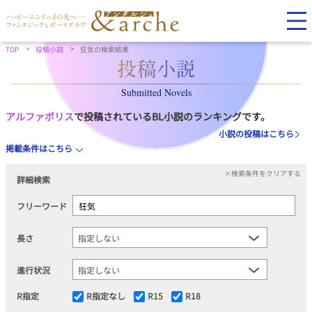
TOP
投稿小説
狂気の検索結果
Submitted Novels
アルファポリス
で投稿されているBL小説のランキングです。
小説の投稿はこちら
掲載条件はこちら
×検索条件をクリアする
詳細検索
フリーワード
長さ
進行状況
R指定
R指定なし
R15
R18