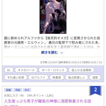
罠に嵌められアルファから【後天的オメガ】に変異させられた伯
爵家の元嫡男・エルウィン 。 義兄の監禁下で慰み者にされた末、
闇オークションに出品された彼を史上最高額で落札したのは、か
つて自分の足元に跪いていた元従者・フェリスだった 。 たった一
続きを読む
年半で国王直属の「闇の番犬（公爵）」へと上り詰めた彼は、立
場が完全に逆転した今でもエルウィンを「ご主人様」と呼び、狂
文字数 125,694
最終更新日 2026.8.6
登録日 2026.7.16
気的な執着と愛を向けてきて…… 。 「ご褒美をください、ご主人
様」 過去の歪んだ『命令と褒美』の関係はそのままに 、身も心も
BL
オメガバース
ダーク・ロマンス
歪んだ主従関係
堕ちたオメガが強大なアルファの腕の中で狂おしく熱を孕んでい
すれ違い狂愛
元アルファ
執着愛
独占欲激しい
溺愛
く、極上の下剋上ダークロマンス！
2
長編
完結
R18
お気に入り : 96
24h.ポイント : 2,861
人生崖っぷち男子が離島の神様に溺愛執着される話