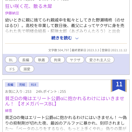
ライドも聖剣も捨てて「狂犬」のような執着を見せるまでの、再
狂い咲く花、散る木犀
構築の物語。 【勇者×魔導師／クズ勇者の転落劇】 ※攻めへのざ
まぁ要素（曇らせ）がメインの作品です。 ※糖度低め／精神的充
伊藤納豆
足度高め ※最後の最後に、攻めは受けの忠実な「番犬」になりま
幼いときに親に捨てられ親戚中を転々としてきた野瀬晴柊（のせ
す。 全8話。
はるひ）。高校を卒業して数日後、義父によってヤクザに身を売
られた先で明楼会組長・薊琳太郎（あざみりんたろう）と出会
う。晴柊のことを気に入った琳太郎は、そのまま自分の家で囲う
続きを読む
ことを決める。首輪と足枷を嵌められた監禁生活が始まり、純粋
無垢な晴柊の身体が琳太郎によって強制的に塗り替えられてい
文字数 504,797
最終更新日 2023.3.3
登録日 2021.11.12
く。ゆっくりと精神が崩れていく晴柊は、ある日脱走を決意する
が――。無自覚人たらし美少年と狂気とも呼べる執着心を持つ男
BL
長編
執着
拘束
ヤクザ
愛され主人公
の物語。※R18 ※一部微グロ描写、レイプ表現、男性妊娠描写
ドS
溺愛
アリ
11
長編
完結
R18
お気に入り : 253
24h.ポイント : 255
貧乏Ωの俺はエリート公爵αに抱かれるわけにはいきませ
ん！ 【オメガバースBL】
綿雪
貧乏Ωの俺はエリート公爵αに抱かれるわけにはいきません！ 〜偽
りの抑制剤が切れた夜、最凶のアルファに暴かれ、刻印されまし
た〜 「ベータのふりをするなら、もっと上手くやれ」 偽りの薬が