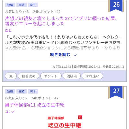
26
短編
完結
R15
お気に入り : 43
24h.ポイント : 42
片想いの親友と寝てしまったのでアプリに頼った結果、
親友がエラーを起こしました
あと
「これでホテル代は払え！！釣りはいらねぇからな」 へタレクー
ル系親友攻め(実は重い…？)×素直じゃないヤンデレ一途お坊ち
ゃん受け ⚠️ ・心理的ショックによる嘔吐描写があり ・なりふり
構わない執着描写あり ・官能的表現(深いキス)が含む ・ハピエン
続きを読む
ですが、人によってはメリバ ・何でも許せる人どうぞ 15年の片想
いが、執着という狂気に変わる瞬間を見たい方はどうぞ ※諸事情
文字数 11,042
最終更新日 2026.4.3
登録日 2026.4.3
で、一度下げましたが、再投稿しました。 <あらすじ> 幼馴染で大
親友でおる攻めに片想いしている受け。今まで自分は恋愛対象外
BL
執着攻め
ヤンデレ
幼馴染
すれ違い
だと思ってたので、告白はできていなかったが、酒に酔って寝て
しまった。なんなら初体験だったのに、全く覚えていない受け
27
は、アプリに相談したところ、自分を抱けるなら、ワンチャンあ
短編
完結
R18
るのではと言われる。素直じゃない受けの15年の想いの行方はい
お気に入り : 6
24h.ポイント : 42
かに…？ 攻め:加賀拓海 受け:瀬川利人 ・FANBOX（先行公開／プ
男子体操部#11 屹立の生中継
ロフィール／裏設定／後日談など)
コンノ
https://ato1125.fanbox.cc/ ・アンケート（無料／全問回答不
要）(約3〜5分程度)
https://docs.google.com/forms/d/1LA7stg2YhLpRWLgIMDvXwGv9v