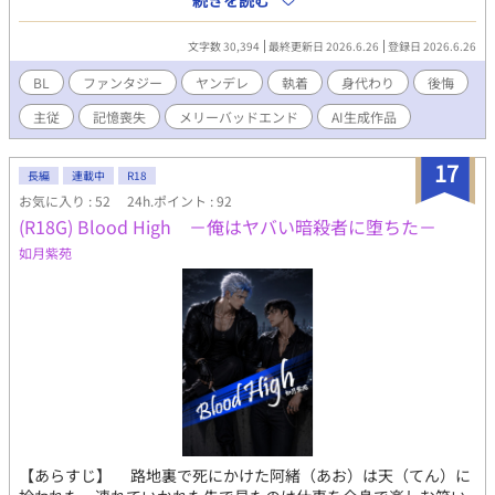
続きを読む
が、ある日イグニスが術式の暴走で「死の呪い」を受けたことを
知る。 セレンは自らの命に等しい「記憶と感情」を代償に呪いを
文字数 30,394
最終更新日 2026.6.26
登録日 2026.6.26
肩代わりし、心を持たない空っぽの人形となってしまった。 目を
覚まし、己の愚かさとセレンの献身を知ったイグニスは凄絶な後
BL
ファンタジー
ヤンデレ
執着
身代わり
後悔
悔に苛まれる。 失われた心は二度と戻らない。 絶望の底で狂気に
主従
記憶喪失
メリーバッドエンド
AI生成作品
堕ちたイグニスは、婚約者を切り捨て、地位も名誉もすべて投げ
打ち、セレンを北の辺境にある塔へと監禁する。 「お前は私だけ
のものだ。永遠にこの箱庭に閉じ込めておく」 感情を失ったセレ
17
長編
連載中
R18
ンは主人の言葉をただ機械的に受け入れ、美しい模造品の微笑み
お気に入り : 52
24h.ポイント : 92
を返すだけ。 交わることのない感情。けれど決して離れることの
(R18G) Blood High －俺はヤバい暗殺者に堕ちた－
ない二人。 これは、空っぽの器と狂気の魔術師が織りなす、永遠
に終わらない美しきメリーバッドエンド。
如月紫苑
【あらすじ】 路地裏で死にかけた阿緒（あお）は天（てん）に