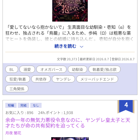
「愛してないなら抱かないで」 生真面目な幼馴染・壱知（α）を
狂わせ、独占される「鳥籠」に入るため、歩純（Ω）は粗悪な薬
でヒートを偽装し、彼との結婚に持ち込んだ 。 壱知が自分を抱く
のは番の義務だから。ただそれだけ――。 「愛してないら抱かな
続きを読む
いで」と告げ、他の男の影をちらつかせて嫉妬を誘う歩純 。目論
見通り、壱知は歩純を24時間監視下に置く狂気の夫へと変貌する
文字数 20,373
最終更新日 2026.8.7
登録日 2026.8.7
。 ――しかし、罠を仕掛けていたのは歩純だけではなかった。 壱
知は歩純の自作自演をすべて知った上で「狂った夫」を演じ切
BL
溺愛
オメガバース
幼馴染
執着愛/独占欲
る、底知れない執着を抱えたスパダリだった 。さらに、裏で糸を
狂愛/執着
共依存
ヤンデレ
メリーバッドエンド
引いていた主治医の理士にも、恐るべき秘密と異常な狂気が隠さ
れていて…… 。 交錯する三つの狂愛 。一番狂っているのは誰なの
三角関係
か？ 嘘と執着に塗れた、予測不能のサイコサスペンス・オメガバ
ース！
4
短編
完結
なし
お気に入り : 896
24h.ポイント : 1,938
余命一年の無気力悪役令息なのに、ヤンデレ皇太子と天
才たちが命の共有契約を迫ってくる
月夜 闇花