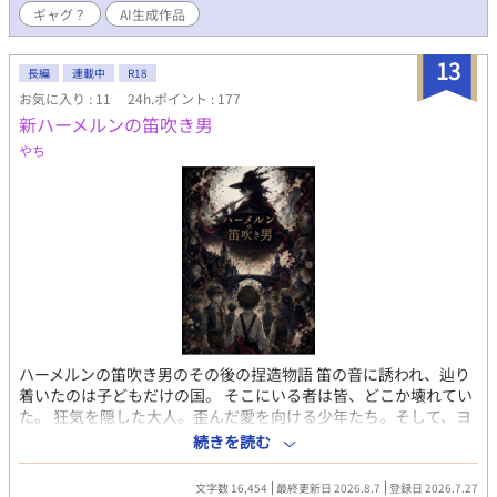
が大好き。「～だわ」「～よ」と喋りながら、規格外の筋力でタ
ギャグ？
AI生成作品
ーゲットを物理的に逃がさない。
13
長編
連載中
R18
お気に入り : 11
24h.ポイント : 177
新ハーメルンの笛吹き男
やち
ハーメルンの笛吹き男のその後の捏造物語 笛の音に誘われ、辿り
着いたのは子どもだけの国。 そこにいる者は皆、どこか壊れてい
た。 狂気を隠した大人。歪んだ愛を向ける少年たち。そして、ヨ
ハンを逃がそうとしない男たち。 弟の待つ家へ帰るため、ヨハン
続きを読む
は狂気と執着に満ちた世界を生き抜こうとするが… 愛されるほ
ど、逃げられない。 ――だが、その「帰る場所」さえ、本当に信
文字数 16,454
最終更新日 2026.8.7
登録日 2026.7.27