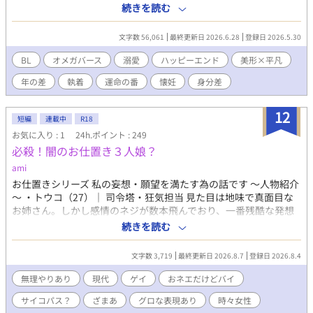
切れた夜、最凶のアルファに全てを暴かれ、刻印された――。 貧
続きを読む
困層のオメガである湊（みなと）は、アルファに人生を狂わされ
るのを恐れ、ベータと偽って安価な危険薬を飲みながら清掃員と
文字数 56,061
最終更新日 2026.6.28
登録日 2026.5.30
して働いていた。 しかし、立ち入り禁止の最上階オフィスで、冷
酷な実業家公爵・レオンの放つ圧倒的なフェロモンを浴びたこと
BL
オメガバース
溺愛
ハッピーエンド
美形×平凡
で、湊の身体に異変が起きる。 「変な匂いがするな……安物の薬
年の差
執着
運命の番
懐妊
身分差
の向こう側に、もっと甘い匂いが隠れている」 鋭く正体を疑わ
れ、逃げ場のない執務室で詰め寄られる屈辱と、身体の芯から湧
き上がる見たこともない熱。 そして翌日、ついに強烈な発情期
12
短編
連載中
R18
（ヒート）が湊を襲い――。 どこまでも冷徹だったはずの公爵
お気に入り : 1
24h.ポイント : 249
が、運命の番（つがい）を見つけた瞬間に見せる、狂気じみた独
必殺！闇のお仕置き３人娘？
占欲と過保護。 ――逃げられない。俺の身体も、魂も、この人に
壊されるまで抱き潰される。 身分差・正体隠匿から始まる、狂愛
ami
オメガバース！ ※この物語はオメガバースを舞台とした架空の世
お仕置きシリーズ 私の妄想・願望を満たす為の話です ～人物紹介
界であり、男性の妊娠・出産等の描写があります。苦手な方はご
～ ・トウコ（27）｜ 司令塔・狂気担当 見た目は地味で真面目な
注意ください。
お姉さん。しかし感情のネジが数本飛んでおり、一番残酷な発想
を笑顔で繰り出す真のサイコパス。「お仕置き」の手順や道具の
続きを読む
選定を楽しそうに行う。 ・ジャスミン（年齢不詳）｜ おとり・色
仕掛け担当 整形によって誰もが見惚れる超絶美女の顔を手に入れ
文字数 3,719
最終更新日 2026.8.7
登録日 2026.8.4
たオネエ。体は男性のままで、バイセクシャル。華麗なおとり捜
査でターゲットを誘い出す。男気（腕力）を見せる場面も。 ・武
無理やりあり
現代
ゲイ
おネエだけどバイ
司 / たけちゃん（35）｜ 物理・処刑台担当 190cm・130kgの圧巻
サイコパス？
ざまあ
グロな表現あり
時々女性
の巨漢ゲイ。見た目のいかつさとは裏腹に、心は乙女で甘いもの