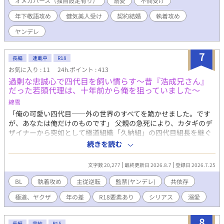
オメガバース（独自設定有り）
溺愛
不憫受け
化要素あり（狼、人狼、人間）。 ※今後攻め×受けで主従プレイ
年下敬語攻め
健気美人受け
契約結婚
執着攻め
（SMプレイ）も含まれそう。 【あらすじ】 「私と一週間の〝恋
人契約〟を結んでください。」 オメガ男性、27歳のユンファ（受
ヤンデレ
け）は「性奴隷契約」を交わしたケグリが経営する店で日夜働
き、身も心も性奴隷として調教されながら陵辱され、もてあそば
7
れる悲惨な日々を送っていた。 そんなある日、盲目だろう謎の美
長編
連載中
R18
青年――ソンジュ（攻め）――がケグリの経営するカフェへ訪
お気に入り : 11
24h.ポイント : 413
れ、ユンファはその美青年から謎の多い「取材」を受けることに
過剰な忠誠心で四代目を飼い慣らす〜昔『浩成兄さん』
なる。 またその内にその美青年は、なんと名家九条ヲク家の子息
だった若頭代理は、十年前から俺を狙っていました〜
にして次期当主の「九条・ヲク・ソンジュ」であることが判明し
綿雪
たが、そうした高い身分にありながらソンジュは性奴隷のユンフ
ァに「恋人契約」を持ちかけ、二人はその「契約」を結ぶ。 そし
「俺の可愛い四代目――外の世界のすべてを跪かせました。です
て二人はソンジュの高級マンションへ――ユンファは下等な性奴
が、あなたは俺だけのものです」 父親の急死により、カタギのデ
隷として虐げられていたところから一変、執事付きの驚くほど豪
ザイナーから突如として極道組織「久納組」の四代目組長を継ぐ
華なそこで一週間ソンジュの「契約上の恋人」として過ごすこと
ことになった玲生。 恐怖と重圧に押し潰されそうな彼を支えたの
続きを読む
になるが、どうもソンジュは「契約」とは名ばかりに、ユンファ
は、幼い頃「浩成兄さん」と呼んで慕っていた完璧な若頭代理・
のことを本当に、狂気的なまでに愛しているようで……。 ユンフ
霞浩成だった。 「俺がすべてお支えします」 恭しく忠誠を誓い、
文字数 20,277
最終更新日 2026.8.7
登録日 2026.7.25
ァは幾度もソンジュに結婚を迫られ、そしてユンファもソンジュ
過剰なほどの優しさで守ってくれる霞に、玲生は深く依存してい
の神のような慈愛と、悪魔のような狂愛に翻弄されつつも、その
く。 しかし、それはすべて――玲生を逃げ場のない「籠の鳥」に
BL
執着攻め
主従逆転
監禁(ヤンデレ)
共依存
謎の多い美青年に強く惹かれてゆくが…――。 「僕は、貴方とは
するため、十年前から仕組まれた狂気の罠だった。 父親の死も、
極道、ヤクザ
年の差
R18要素あり
シリアス
溺愛
結婚出来ません――。」 【2026年3月より始まった新制度『未管
組の危機も、すべては一人の男の手のひらの上。 真実を知り絶望
理著作物裁定制度』における意思表示（念のため）】 非営利・営
する玲生を、霞は甘く深い快楽と肯定で追い詰めていき――。 執
利を問わず、当作をふくむ当方全作品においてイラスト・作中内
着ヤンデレ攻め×悲劇の四代目受けが繰り広げる、主従逆転の狂
8
長編
完結
R15