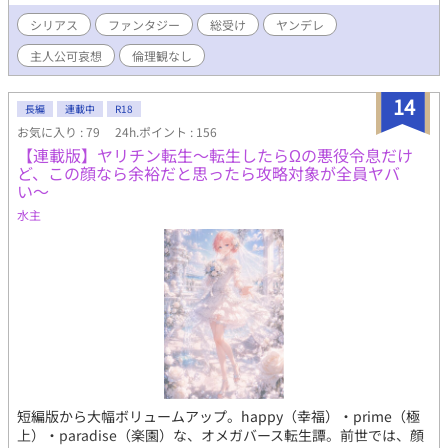
じていいのだろうか。 だんだん攻めたちの様子がおかしくなって
いきます。
シリアス
ファンタジー
総受け
ヤンデレ
主人公可哀想
倫理観なし
14
長編
連載中
R18
お気に入り : 79
24h.ポイント : 156
【連載版】ヤリチン転生〜転生したらΩの悪役令息だけ
ど、この顔なら余裕だと思ったら攻略対象が全員ヤバ
い〜
水主
短編版から大幅ボリュームアップ。happy（幸福）・prime（極
上）・paradise（楽園）な、オメガバース転生譚。前世では、顔