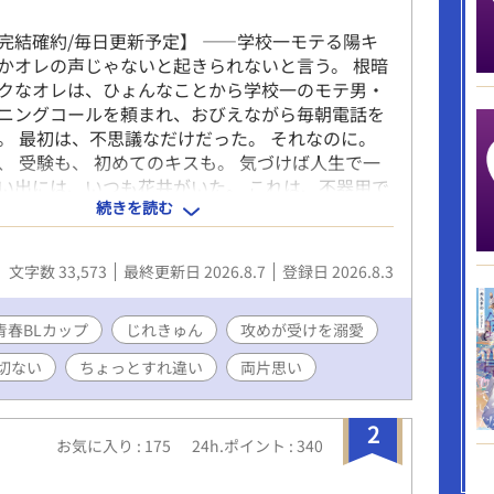
完結確約/毎日更新予定】 ――学校一モテる陽キ
かオレの声じゃないと起きられないと言う。 根暗
クなオレは、ひょんなことから学校一のモテ男・
ニングコールを頼まれ、おびえながら毎朝電話を
。 最初は、不思議なだけだった。 それなのに。
、 受験も、 初めてのキスも。 気づけば人生で一
い出には、いつも花井がいた。 これは、不器用で
続きを読む
人が、少しずつ恋に落ち、お互いを救い合ってい
ける青春BL。 ----- 両片思いのむずきゅんスト
遊び人風なのに本命には不器用な攻×根っからピュ
文字数 33,573
最終更新日 2026.8.7
登録日 2026.8.3
後まで書き終わっていますので（約75000字）少し
ていきます！ ラストはふんわり幸せラブエッチあ
。
青春BLカップ
じれきゅん
攻めが受けを溺愛
切ない
ちょっとすれ違い
両片思い
2
お気に入り : 175
24h.ポイント : 340