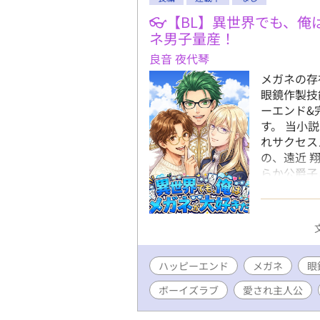
👓【BL】異世界でも、俺
ネ男子量産！
良音 夜代琴
メガネの存
眼鏡作製技
ーエンド&
す。 当小
れサクセス
の、遠近 
らか公爵子
愛い少年皇
外に至る迄
るお話です
ネ男子を愛
い。
ハッピーエンド
メガネ
眼
ボーイズラブ
愛され主人公