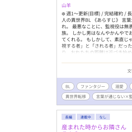
山羊
❄️ 週1〜更新(目標) / 完結確約
人の異世界BL 《あらすじ》 
れ。 最悪なことに、監視役は無
族。 しかし男はなんやかんやで
てくれる。 もしかして、素直じ
視する者」と「される者」だっ
り、おれたちの距離は近づき始め
貴族に世話されるお話です！
文
BL
ファンタジー
溺愛
異世界転移
言葉が通じない×
長編
連載中
なし
産まれた時からお隣さん