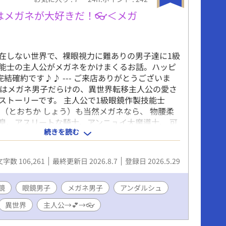
はメガネが大好きだ！👓＜メガ
在しない世界で、裸眼視力に難ありの男子達に1級
能士の主人公がメガネをかけまくるお話。ハッピ
完結確約です♪♪ --- ご来店ありがとうございま
説はメガネ男子だらけの、異世界転移主人公の愛さ
ストーリーです。 主人公で1級眼鏡作製技能士
翔（とおちか しょう）も当然メガネなら、 物腰柔
息、アスリートな騎士、アンニュイ大魔導士、 可
続きを読む
太子、ダンディ宰相、マッドな研究者、果ては人
、 登場する男子のことごとくにメガネをかけまく
。 心の痛む描写はほとんどありませんので、 メガ
文字数 106,261
最終更新日 2026.8.7
登録日 2026.5.29
する皆様は、どうぞごゆっくりお楽しみくださ
鏡
眼鏡男子
メガネ男子
アンダルシュ
異世界
主人公→💕→👓