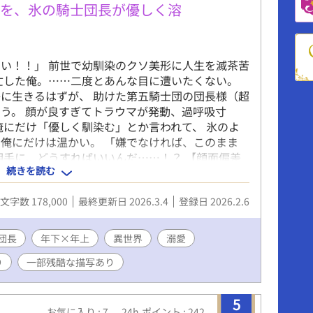
俺を、氷の騎士団長が優しく溶
い！！」 前世で幼馴染のクソ美形に人生を滅茶苦
亡した俺。……二度とあんな目に遭いたくない。
に生きるはずが、 助けた第五騎士団の団長様（超
う。 顔が良すぎてトラウマが発動、過呼吸寸
俺にだけ「優しく馴染む」とか言われて、 氷のよ
俺にだけは温かい。 「嫌でなければ、このまま
相手に、どうすればいいんだ……！？ 【顔面偏差
続きを読む
】×【イケメン苦手転生ヒーラー】 トラウマと向き
日常に変わっていく―― イケメンに人生をかき回
文字数 178,000
最終更新日 2026.3.4
登録日 2026.2.6
ここに開幕！ 団長＝not幼馴染。 ざまぁはあり
ムーンライトにも同時掲載中 基本毎日更新。最後ま
全三章。 ※転載・AI取り込み禁止※
団長
年下×年上
異世界
溺愛
り
一部残酷な描写あり
5
お気に入り : 7
24h.ポイント : 242