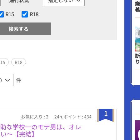
嫌
義
R15
R18
断
り
R15
R18
件
1
お気に入り : 2
24h.ポイント : 434
坊助な学校一のモテ男は、オレ
ない〜【完結】