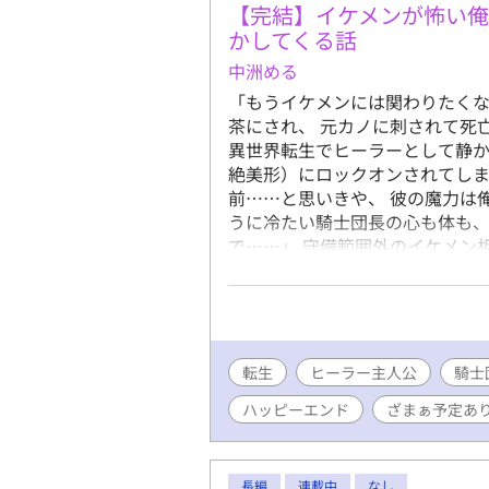
【完結】イケメンが怖い
かしてくる話
中洲める
「もうイケメンには関わりたくな
茶にされ、 元カノに刺されて死
異世界転生でヒーラーとして静か
絶美形）にロックオンされてしま
前……と思いきや、 彼の魔力は
うに冷たい騎士団長の心も体も、
で……」 守備範囲外のイケメン
値MAXの氷の騎士団長（年下）
合う日々が、なぜか甘くて温かい
される転生ヒーラーファンタジー、
ます。 Rは後半＊がつきます。 
で書けましたので完結確約です。
転生
ヒーラー主人公
騎士
ハッピーエンド
ざまぁ予定あ
長編
連載中
なし