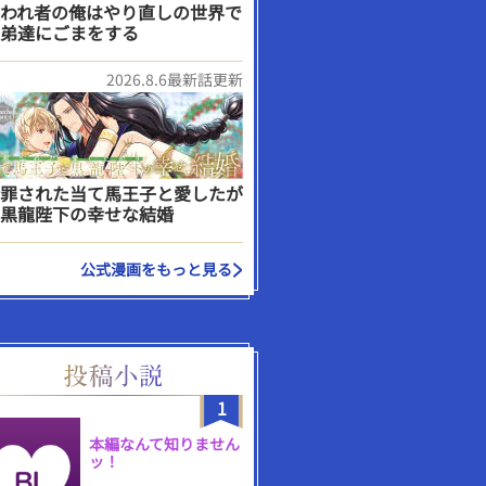
われ者の俺はやり直しの世界で
弟達にごまをする
2026.8.6最新話更新
罪された当て馬王子と愛したが
黒龍陛下の幸せな結婚
公式漫画をもっと見る
1
本編なんて知りません
ッ！