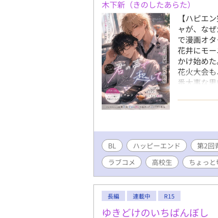
木下新（きのしたあらた）
【ハピエン
ャが、なぜ
で漫画オタ
花井にモー
かけ始めた
花火大会も
番大事な思
正反対な二
く、笑って泣
ーリー。 
アな受 最
ずつ更新し
BL
ハッピーエンド
り（R15）
第2回
ラブコメ
高校生
ちょっと
長編
連載中
R15
ゆきどけのいちばんぼし