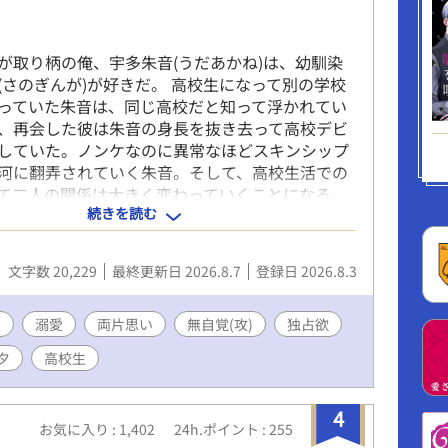
が取り柄の俺、宇多朱音(うだあかね)は、幼馴染
(さのぎんが)が好きだ。 高校生になって別の学校
っていた朱音は、同じ高校だと知って浮かれてい
、再会した彼は朱音の身長を抜き去って高校デビ
していた。ノンケなのに異常なほどスキンシップ
河に翻弄されていく朱音。そして、高校生活での
て二人の関係は大きく変わっていくことになる。
続きを読む
ながらノンケなのに異常なほどスキンシップの激
、恋心を知られていないと秘密を抱えながら日々
いる朱音の淡い青春ラブストーリー。 王道の幼馴
文字数 20,229
最終更新日 2026.8.7
登録日 2026.8.3
ンBL！ ちょっと以上に距離感バグってる！？
】なので初日から読んでもらえると嬉しいです。
ら青春BLカップが始まりますので宜しくお願いしま
ン
溺愛
両片思い
無自覚(攻)
独占欲
目安)：7:40(土日祝/11:40)/19:40予定 仕様を良
夕
高校生
ないので、ボーナスタイムによって変更する場合
。朝は2話投稿時のみ 投稿日：8月3日 完結日：8
) ©2026 kurehaCorp. 【無断転載使用AI学習全て
4
お気に入り : 1,402
24h.ポイント : 255
hts reserved.