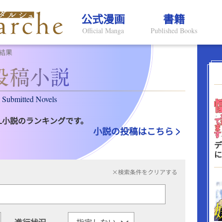
公式漫画
書籍
Official Manga
Published Books
結果
Submitted Novels
L小説のランキングです。
小説の投稿はこちら
デ
に
×検索条件をクリアする
進行状況