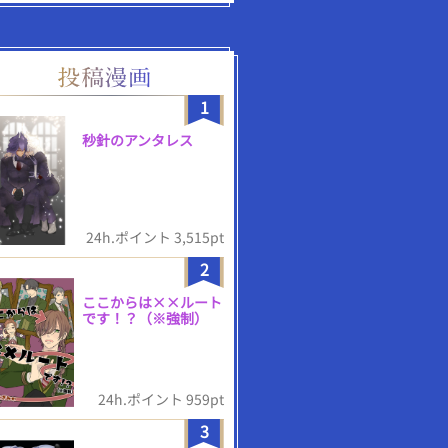
1
秒針のアンタレス
24h.ポイント 3,515pt
2
ここからは××ルート
です！？（※強制）
24h.ポイント 959pt
3