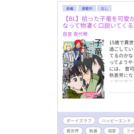
長編
連載中
なし
【BL】拾った子竜を可愛
なって物凄く口説いてくる
良音 夜代琴
15歳で異
過ごしてい
てるのかな
ってようや
には、 昔
執着男にな
の異世界フ
力表現があ
様にお願いしてい
ボーイズラブ
ハッピーエンド
異世界
執着
溺愛
フ