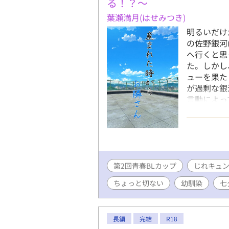
る！？〜
葉瀬満月(はせみつき)
明るいだけ
の佐野銀河
へ行くと思
た。しかし
ューを果た
が過剰な銀
言動によっ
恋心を知り
しい銀河と
悶々として
染じれキュ
【完結確約
第2回青春BLカップ
✦10日か
じれキュ
す。 時間帯(
ちょっと切ない
幼馴染
七
く分かって
もあります
月31日(予定
長編
完結
R18
禁止】All rig