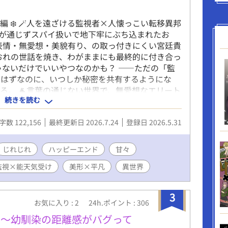
 / 長編 ❄️ 🪄人を遠ざける監視者×人懐っこい転移異邦
言葉が通じずスパイ扱いで地下牢にぶち込まれたお
表情・無愛想・美貌有り、の取っ付きにくい宮廷貴
おれの世話を焼き、わがままにも最終的に付き合っ
ゃないだけでいいやつなのかも？ ——ただの「監
たはずなのに、いつしか秘密を共有するようにな
る。 🐐言葉の通じない世界で、無愛想なエリート
続きを読む
字数 122,156
最終更新日 2026.7.24
登録日 2026.5.31
じれじれ
ハッピーエンド
甘々
監視×能天気受け
美形×平凡
異世界
3
お気に入り : 2
24h.ポイント : 306
 〜幼馴染の距離感がバグって