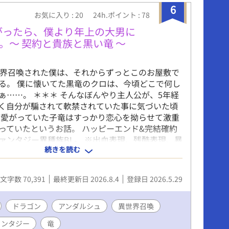
6
お気に入り : 20
24h.ポイント : 78
がったら、僕より年上の大男に
。〜 契約と貴族と黒い竜 〜
世界召喚された僕は、それからずっとこのお屋敷で
る。 僕に懐いてた黒竜のクロは、今頃どこで何し
ぁ……。 ＊＊＊ そんなぼんやり主人公が、5年経
く自分が騙されて軟禁されていた事に気づいた頃
可愛がっていた子竜はすっかり恋心を拗らせて激重
っていたというお話。 ハッピーエンド&完結確約
ァンタジー異種族BL。 ※出血表現、残酷表現、暴
続きを読む
ります。ご注意ください。 表紙イラストは飛鳥居
ます。 https://x.com/asukai_wolf
文字数 70,391
最終更新日 2026.8.4
登録日 2026.5.29
ドラゴン
アンダルシュ
異世界召喚
ァンタジー
竜