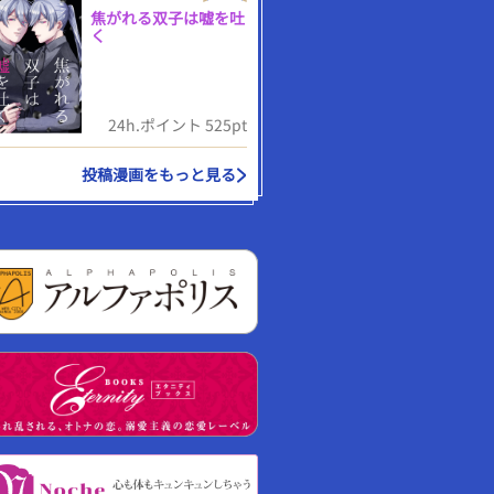
焦がれる双子は嘘を吐
く
24h.ポイント 525pt
投稿漫画をもっと見る