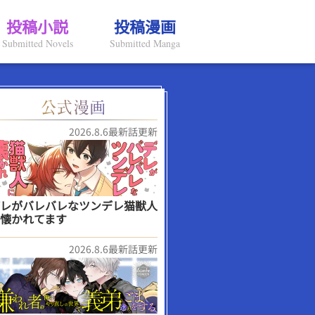
投稿小説
投稿漫画
Submitted Novels
Submitted Manga
2026.8.6最新話更新
レがバレバレなツンデレ猫獣人
懐かれてます
2026.8.6最新話更新